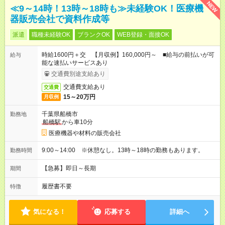
NEW
≪9～14時！13時～18時も≫未経験OK！医療機
器販売会社で資料作成等
派遣
職種未経験OK
ブランクOK
WEB登録・面接OK
時給1600円＋交 【月収例】160,000円～ ■給与の前払いが可
給与
能な速払いサービスあり
交通費別途支給あり
交通費支給あり
交通費
15～20万円
月収例
千葉県船橋市
勤務地
船橋駅
から車10分
医療機器や材料の販売会社
9:00～14:00 ※休憩なし。13時～18時の勤務もあります。
勤務時間
【急募】即日～長期
期間
履歴書不要
特徴
気になる！
応募する
詳細へ