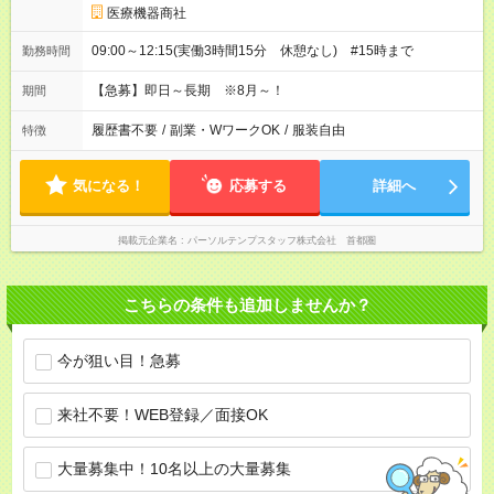
医療機器商社
09:00～12:15(実働3時間15分 休憩なし) #15時まで
勤務時間
【急募】即日～長期 ※8月～！
期間
履歴書不要
/
副業・WワークOK
/
服装自由
特徴
気になる！
応募する
詳細へ
掲載元企業名
パーソルテンプスタッフ株式会社 首都圏
こちらの条件も追加しませんか？
今が狙い目！急募
来社不要！WEB登録／面接OK
大量募集中！10名以上の大量募集