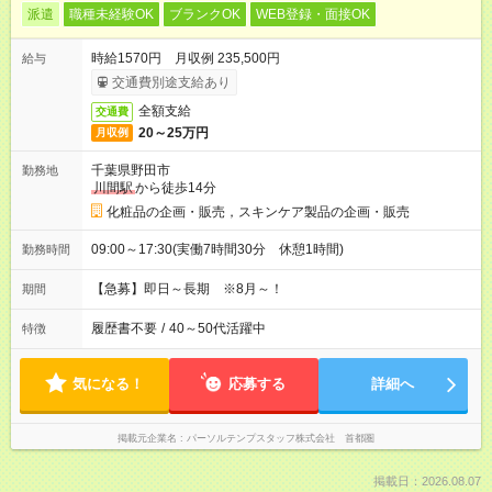
派遣
職種未経験OK
ブランクOK
WEB登録・面接OK
時給1570円 月収例 235,500円
給与
交通費別途支給あり
全額支給
交通費
20～25万円
月収例
千葉県野田市
勤務地
川間駅
から徒歩14分
化粧品の企画・販売，スキンケア製品の企画・販売
09:00～17:30(実働7時間30分 休憩1時間)
勤務時間
【急募】即日～長期 ※8月～！
期間
履歴書不要
/
40～50代活躍中
特徴
気になる！
応募する
詳細へ
掲載元企業名
パーソルテンプスタッフ株式会社 首都圏
掲載日：2026.08.07