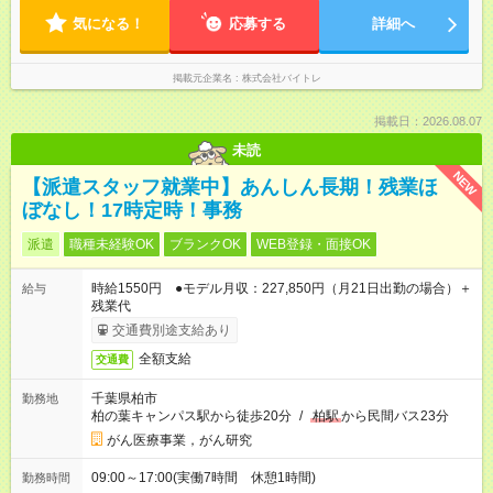
働6.5時間）など勤務時間選択可 ※週4日～相談可
気になる！
応募する
詳細へ
掲載元企業名
株式会社バイトレ
掲載日：2026.08.07
未読
NEW
【派遣スタッフ就業中】あんしん長期！残業ほ
ぼなし！17時定時！事務
派遣
職種未経験OK
ブランクOK
WEB登録・面接OK
時給1550円 ●モデル月収：227,850円（月21日出勤の場合）＋
給与
残業代
交通費別途支給あり
全額支給
交通費
千葉県柏市
勤務地
柏の葉キャンパス駅から徒歩20分
/
柏駅
から民間バス23分
がん医療事業，がん研究
09:00～17:00(実働7時間 休憩1時間)
勤務時間