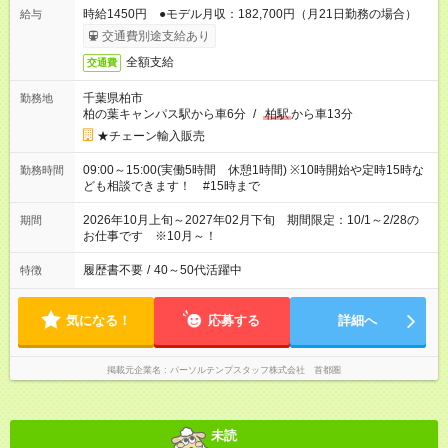
時給1450円 ●モデル月収：182,700円（月21日勤務の場合）
給与
交通費別途支給あり
全額支給
交通費
千葉県柏市
勤務地
柏の葉キャンパス駅から車6分
/
柏駅
から車13分
★チェーン輸入販売
09:00～15:00(実働5時間 休憩1時間) ※10時開始や定時15時な
勤務時間
ども相談できます！ #15時まで
2026年10月上旬～2027年02月下旬 期間限定：10/1～2/28の
期間
お仕事です ※10月～！
履歴書不要
/
40～50代活躍中
特徴
気になる！
応募する
詳細へ
掲載元企業名
パーソルテンプスタッフ株式会社 首都圏
未読