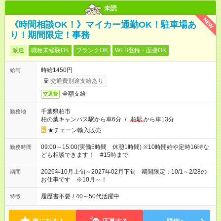
未読
NEW
《時間相談OK！》マイカー通勤OK！駐車場あ
り！期間限定！事務
派遣
職種未経験OK
ブランクOK
WEB登録・面接OK
時給1450円
給与
交通費別途支給あり
全額支給
交通費
千葉県柏市
勤務地
柏の葉キャンパス駅から車6分
/
柏駅
から車13分
★チェーン輸入販売
09:00～15:00(実働5時間 休憩1時間) ※10時開始や定時16時な
勤務時間
ども相談できます！ #15時まで
2026年10月上旬～2027年02月下旬 期間限定：10/1～2/28の
期間
お仕事です ※10月～！
履歴書不要
/
40～50代活躍中
特徴