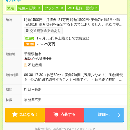
派遣
職種未経験OK
ブランクOK
WEB登録・面接OK
時給1500円 月収例 21万円 時給1500円×実働7h×週5日×4週
給与
+残業1h ※月収例を保証するものではありません。※給与即受取
りサービス利用可（利用条件有）
交通費別途支給あり
1ヶ月3万円を上限として実費支給
交通費
20～25万円
月収例
千葉県柏市
勤務地
柏駅
から徒歩4分
不動産業
09:30-17:30（休憩60分）実働7時間（残業少なめ！） 勤務時間
勤務時間
を下記の範囲で調整することも可能です。 ・勤務終了時間
16:30～18:30 ・実働 06:00～08:00
即日～長期
期間
履歴書不要
特徴
気になる！
応募する
詳細へ
掲載元企業名
株式会社リクルートスタッフィング