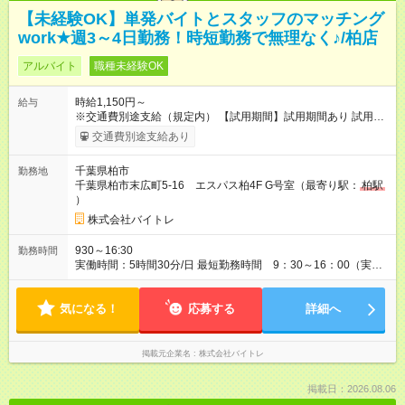
【未経験OK】単発バイトとスタッフのマッチング
work★週3～4日勤務！時短勤務で無理なく♪/柏店
アルバイト
職種未経験OK
時給1,150円～
給与
※交通費別途支給（規定内） 【試用期間】試用期間あり 試用期
間の長さ：2ヶ月 雇用形態、給与は本採用時と同じです。
交通費別途支給あり
千葉県柏市
勤務地
千葉県柏市末広町5-16 エスパス柏4F G号室（最寄り駅：
柏駅
）
株式会社バイトレ
930～16:30
勤務時間
実働時間：5時間30分/日 最短勤務時間 9：30～16：00（実働
5.5時間） 9：30～16：30（実働6時間）、9：30～17：00（実
働6.5時間）など勤務時間選択可 ※週4日～相談可
気になる！
応募する
詳細へ
掲載元企業名
株式会社バイトレ
掲載日：2026.08.06