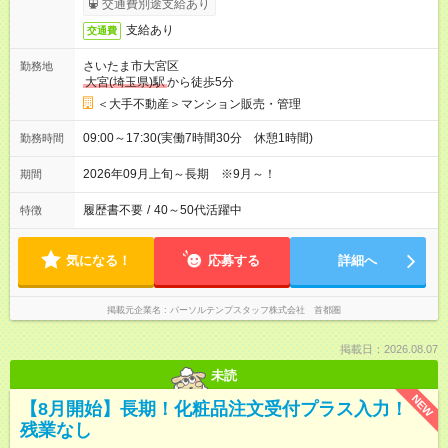
交通費別途支給あり
支給あり
交通費
さいたま市大宮区
勤務地
大宮(埼玉県)駅
から徒歩5分
＜大手不動産＞マンション販売・管理
09:00～17:30(実働7時間30分 休憩1時間)
勤務時間
2026年09月上旬～長期 ※9月～！
期間
履歴書不要
/
40～50代活躍中
特徴
気になる！
応募する
詳細へ
掲載元企業名
パーソルテンプスタッフ株式会社 首都圏
掲載日：2026.08.07
未読
NEW
【8月開始】長期！化粧品注文受付プラス入力！
残業なし