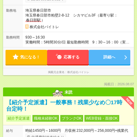
埼玉県春日部市
勤務地
埼玉県春日部市粕壁2-8-12 シカマビル3F（最寄り駅：
春日部駅
）
株式会社バイトレ
930～16:30
勤務時間
実働時間：5時間30分/日 最短勤務時間 9：30～16：00（実働
5.5時間） 9：30～16：30（実働6時間）、9：30～17：00（実
働6.5時間）など勤務時間選択可 ※週4日～相談可
気になる！
応募する
詳細へ
掲載元企業名
株式会社バイトレ
掲載日：2026.08.07
未読
NEW
【紹介予定派遣】一般事務！残業少なめ〇17時
台定時！
紹介予定派遣
職種未経験OK
ブランクOK
WEB登録・面接OK
時給1450円～1600円 月収例 232,000円～256,000円+残業代
給与