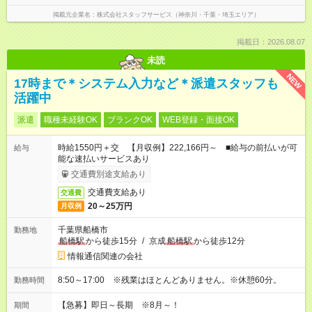
掲載元企業名
株式会社スタッフサービス（神奈川・千葉・埼玉エリア）
掲載日：2026.08.07
未読
NEW
17時まで＊システム入力など＊派遣スタッフも
活躍中
派遣
職種未経験OK
ブランクOK
WEB登録・面接OK
時給1550円＋交 【月収例】222,166円～ ■給与の前払いが可
給与
能な速払いサービスあり
交通費別途支給あり
交通費支給あり
交通費
20～25万円
月収例
千葉県船橋市
勤務地
船橋駅
から徒歩15分
/
京成
船橋駅
から徒歩12分
情報通信関連の会社
8:50～17:00 ※残業はほとんどありません。※休憩60分。
勤務時間
【急募】即日～長期 ※8月～！
期間