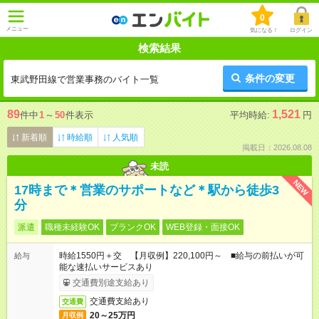
0
メニュー
気になる！
ログイン
検索結果
条件の変更
東武野田線で営業事務のバイト一覧
89
1,521
件中
1
～
50
件表示
平均時給:
円
新着順
時給順
人気順
掲載日：2026.08.08
未読
NEW
17時まで＊営業のサポートなど＊駅から徒歩3
分
派遣
職種未経験OK
ブランクOK
WEB登録・面接OK
時給1550円＋交 【月収例】220,100円～ ■給与の前払いが可
給与
能な速払いサービスあり
交通費別途支給あり
交通費支給あり
交通費
20～25万円
月収例