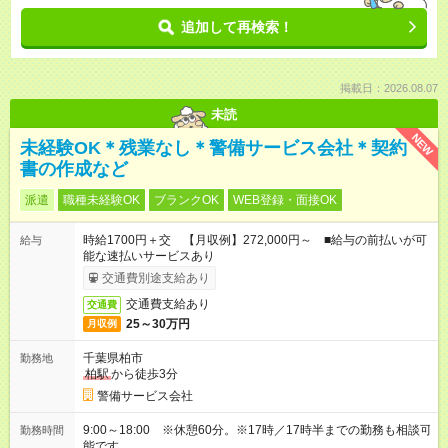
追加して再検索！
掲載日：2026.08.07
未読
NEW
未経験OK＊残業なし＊警備サービス会社＊契約
書の作成など
派遣
職種未経験OK
ブランクOK
WEB登録・面接OK
時給1700円＋交 【月収例】272,000円～ ■給与の前払いが可
給与
能な速払いサービスあり
交通費別途支給あり
交通費支給あり
交通費
25～30万円
月収例
千葉県柏市
勤務地
柏駅
から徒歩3分
警備サービス会社
9:00～18:00 ※休憩60分。※17時／17時半までの勤務も相談可
勤務時間
能です。