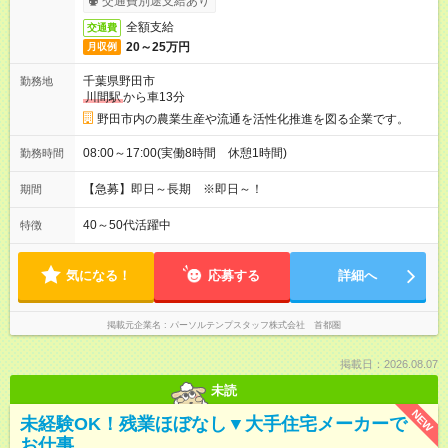
交通費別途支給あり
全額支給
交通費
20～25万円
月収例
千葉県野田市
勤務地
川間駅
から車13分
野田市内の農業生産や流通を活性化推進を図る企業です。
08:00～17:00(実働8時間 休憩1時間)
勤務時間
【急募】即日～長期 ※即日～！
期間
40～50代活躍中
特徴
気になる！
応募する
詳細へ
掲載元企業名
パーソルテンプスタッフ株式会社 首都圏
掲載日：2026.08.07
未読
NEW
未経験OK！残業ほぼなし▼大手住宅メーカーで
お仕事