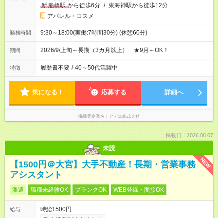
新
船橋駅
から徒歩6分
/
東海神駅から徒歩12分
アパレル・コスメ
9:30～18:00(実働:7時間30分) (休憩60分)
勤務時間
2026/9/上旬～長期（3カ月以上） ★9月～OK！
期間
履歴書不要
/
40～50代活躍中
特徴
気になる！
応募する
詳細へ
掲載元企業名
アデコ株式会社
掲載日：2026.08.07
未読
NEW
【1500円＠大宮】大手不動産！長期・営業事務
アシスタント
派遣
職種未経験OK
ブランクOK
WEB登録・面接OK
時給1500円
給与