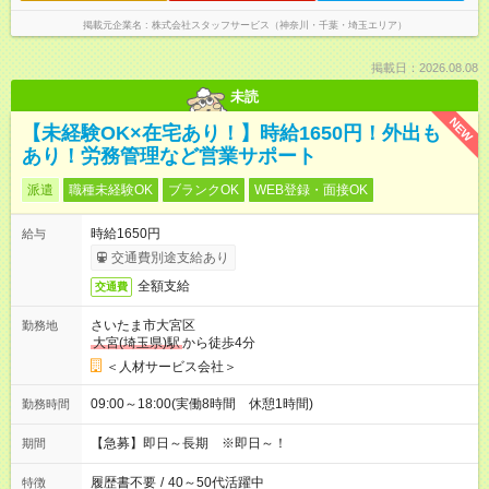
掲載元企業名
株式会社スタッフサービス（神奈川・千葉・埼玉エリア）
掲載日：2026.08.08
未読
NEW
【未経験OK×在宅あり！】時給1650円！外出も
あり！労務管理など営業サポート
派遣
職種未経験OK
ブランクOK
WEB登録・面接OK
時給1650円
給与
交通費別途支給あり
全額支給
交通費
さいたま市大宮区
勤務地
大宮(埼玉県)駅
から徒歩4分
＜人材サービス会社＞
09:00～18:00(実働8時間 休憩1時間)
勤務時間
【急募】即日～長期 ※即日～！
期間
履歴書不要
/
40～50代活躍中
特徴