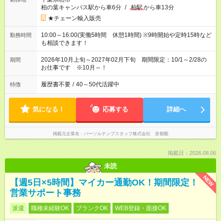
柏の葉キャンパス駅から車6分
/
柏駅
から車13分
★チェーン輸入販売
10:00～16:00(実働5時間 休憩1時間) ※9時開始や定時15時など
勤務時間
も相談できます！
2026年10月上旬～2027年02月下旬 期間限定：10/1～2/28の
期間
お仕事です ※10月～！
履歴書不要
/
40～50代活躍中
特徴
気になる！
応募する
詳細へ
掲載元企業名
パーソルテンプスタッフ株式会社 首都圏
掲載日：2026.08.06
未読
NEW
【週5日×5時間】マイカー通勤OK！期間限定！
営業サポート事務
派遣
職種未経験OK
ブランクOK
WEB登録・面接OK