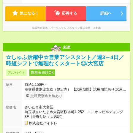
気になる！
応募する
詳細へ
掲載元企業名
パーソルテンプスタッフ株式会社 首都圏
未読
☆しゅふ活躍中☆営業アシスタント／週3～4日／
時短シフトで無理なくスタート◎/大宮店
アルバイト
職種未経験OK
時給1,150円～
給与
※交通費別途支給（規定内） 【試用期間】試用期間あり 試用期
間の長さ：2ヶ月 雇用形態、給与は本採用時と同じです。
交通費別途支給あり
さいたま市大宮区
勤務地
埼玉県さいたま市大宮区桜木町4-252 ユニオンビルディング
8F（最寄り駅：大宮駅）
株式会社バイトレ