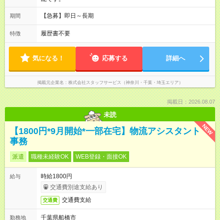
【急募】即日～長期
期間
履歴書不要
特徴
気になる！
応募する
詳細へ
掲載元企業名
株式会社スタッフサービス（神奈川・千葉・埼玉エリア）
掲載日：2026.08.07
未読
NEW
【1800円*9月開始*一部在宅】物流アシスタント
事務
派遣
職種未経験OK
WEB登録・面接OK
時給1800円
給与
交通費別途支給あり
交通費支給
交通費
千葉県船橋市
勤務地