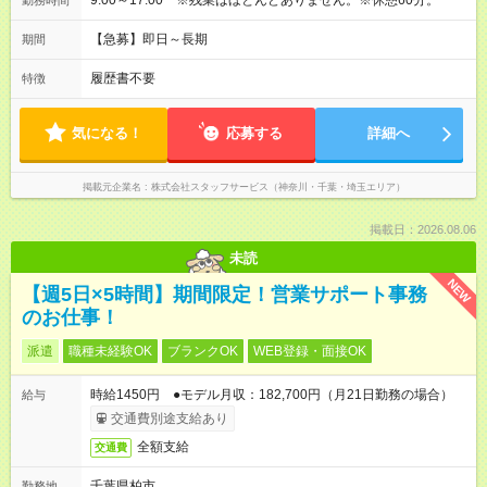
9:00～17:00 ※残業はほとんどありません。※休憩60分。
勤務時間
【急募】即日～長期
期間
履歴書不要
特徴
気になる！
応募する
詳細へ
掲載元企業名
株式会社スタッフサービス（神奈川・千葉・埼玉エリア）
掲載日：2026.08.06
未読
NEW
【週5日×5時間】期間限定！営業サポート事務
のお仕事！
派遣
職種未経験OK
ブランクOK
WEB登録・面接OK
時給1450円 ●モデル月収：182,700円（月21日勤務の場合）
給与
交通費別途支給あり
全額支給
交通費
千葉県柏市
勤務地