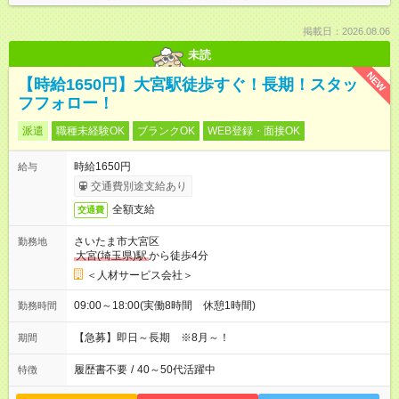
掲載日：2026.08.06
未読
NEW
【時給1650円】大宮駅徒歩すぐ！長期！スタッ
フフォロー！
派遣
職種未経験OK
ブランクOK
WEB登録・面接OK
時給1650円
給与
交通費別途支給あり
全額支給
交通費
さいたま市大宮区
勤務地
大宮(埼玉県)駅
から徒歩4分
＜人材サービス会社＞
09:00～18:00(実働8時間 休憩1時間)
勤務時間
【急募】即日～長期 ※8月～！
期間
履歴書不要
/
40～50代活躍中
特徴