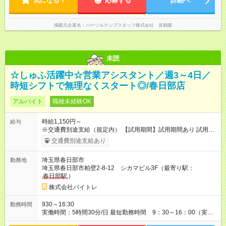
気になる！
応募する
詳細へ
掲載元企業名
パーソルテンプスタッフ株式会社 首都圏
未読
☆しゅふ活躍中☆営業アシスタント／週3～4日／
時短シフトで無理なくスタート◎/春日部店
アルバイト
職種未経験OK
時給1,150円～
給与
※交通費別途支給（規定内） 【試用期間】試用期間あり 試用期
間の長さ：2ヶ月 雇用形態、給与は本採用時と同じです。
交通費別途支給あり
埼玉県春日部市
勤務地
埼玉県春日部市粕壁2-8-12 シカマビル3F（最寄り駅：
春日部駅
）
株式会社バイトレ
930～16:30
勤務時間
実働時間：5時間30分/日 最短勤務時間 9：30～16：00（実働
5.5時間） 9：30～16：30（実働6時間）、9：30～17：00（実