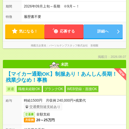
2026年09月上旬～長期 ※9月～！
期間
履歴書不要
特徴
気になる！
応募する
詳細へ
掲載元企業名
パーソルテンプスタッフ株式会社 首都圏
掲載日：2026.08.07
未読
NEW
【マイカー通勤OK】制服あり！あんしん長期！
残業少なめ！事務
派遣
職種未経験OK
ブランクOK
WEB登録・面接OK
時給1500円 月収例 240,000円+残業代
給与
交通費別途支給あり
全額支給
交通費
20～25万円
月収例