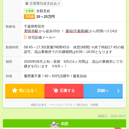
交通費別途支給あり
全額支給
交通費
20～25万円
月収例
千葉県野田市
勤務地
野田市駅
から徒歩20分
/
愛宕(千葉県)駅
から民間バス14分
住宅設備メーカー
08:45～17:30(実働7時間45分 休憩1時間) ※終了時刻17:45の相
勤務時間
談可。流山事務所での引継期間は9:00～18:00となります
2026年09月上旬～長期 9月の1ヶ月間は、流山の事務所にて引
期間
継ぎを行います ※9月～！
履歴書不要
/
40～50代活躍中
/
服装自由
特徴
気になる！
応募する
詳細へ
掲載元企業名
パーソルテンプスタッフ株式会社 首都圏
掲載日：2026.08.07
未読