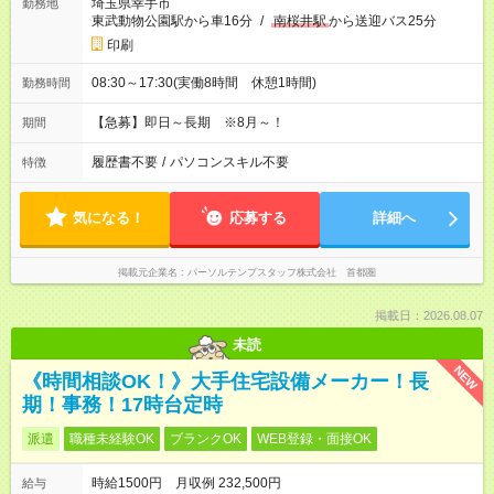
埼玉県幸手市
勤務地
東武動物公園駅から車16分
/
南桜井駅
から送迎バス25分
印刷
08:30～17:30(実働8時間 休憩1時間)
勤務時間
【急募】即日～長期 ※8月～！
期間
履歴書不要
/
パソコンスキル不要
特徴
気になる！
応募する
詳細へ
掲載元企業名
パーソルテンプスタッフ株式会社 首都圏
掲載日：2026.08.07
未読
NEW
《時間相談OK！》大手住宅設備メーカー！長
期！事務！17時台定時
派遣
職種未経験OK
ブランクOK
WEB登録・面接OK
時給1500円 月収例 232,500円
給与