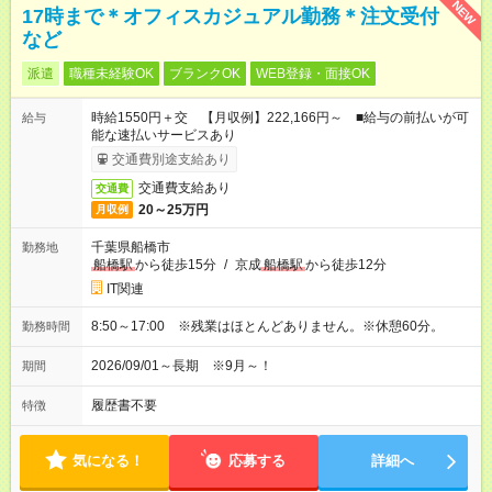
NEW
17時まで＊オフィスカジュアル勤務＊注文受付
など
派遣
職種未経験OK
ブランクOK
WEB登録・面接OK
時給1550円＋交 【月収例】222,166円～ ■給与の前払いが可
給与
能な速払いサービスあり
交通費別途支給あり
交通費支給あり
交通費
20～25万円
月収例
千葉県船橋市
勤務地
船橋駅
から徒歩15分
/
京成
船橋駅
から徒歩12分
IT関連
8:50～17:00 ※残業はほとんどありません。※休憩60分。
勤務時間
2026/09/01～長期 ※9月～！
期間
履歴書不要
特徴
気になる！
応募する
詳細へ