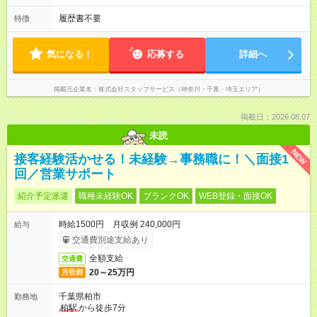
履歴書不要
特徴
気になる！
応募する
詳細へ
掲載元企業名
株式会社スタッフサービス（神奈川・千葉・埼玉エリア）
掲載日：2026.08.07
未読
NEW
接客経験活かせる！未経験→事務職に！＼面接1
回／営業サポート
紹介予定派遣
職種未経験OK
ブランクOK
WEB登録・面接OK
時給1500円 月収例 240,000円
給与
交通費別途支給あり
全額支給
交通費
20～25万円
月収例
千葉県柏市
勤務地
柏駅
から徒歩7分