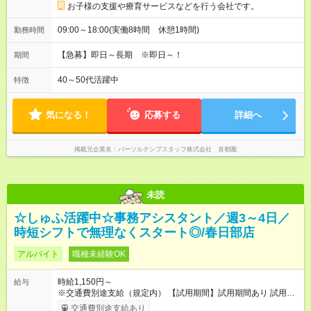
お子様の支援や療育サービスなどを行う会社です。
09:00～18:00(実働8時間 休憩1時間)
勤務時間
【急募】即日～長期 ※即日～！
期間
40～50代活躍中
特徴
気になる！
応募する
詳細へ
掲載元企業名
パーソルテンプスタッフ株式会社 首都圏
未読
☆しゅふ活躍中☆事務アシスタント／週3～4日／
時短シフトで無理なくスタート◎/春日部店
アルバイト
職種未経験OK
時給1,150円～
給与
※交通費別途支給（規定内） 【試用期間】試用期間あり 試用期
間の長さ：2ヶ月 雇用形態、給与は本採用時と同じです。
交通費別途支給あり