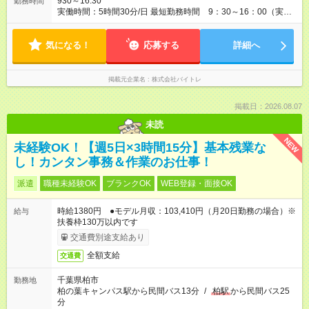
930～16:30
勤務時間
実働時間：5時間30分/日 最短勤務時間 9：30～16：00（実働
5.5時間） 9：30～16：30（実働6時間）、9：30～17：00（実
働6.5時間）など勤務時間選択可 ※週4日～相談可
気になる！
応募する
詳細へ
掲載元企業名
株式会社バイトレ
掲載日：2026.08.07
未読
NEW
未経験OK！【週5日×3時間15分】基本残業な
し！カンタン事務＆作業のお仕事！
派遣
職種未経験OK
ブランクOK
WEB登録・面接OK
時給1380円 ●モデル月収：103,410円（月20日勤務の場合）※
給与
扶養枠130万以内です
交通費別途支給あり
全額支給
交通費
千葉県柏市
勤務地
柏の葉キャンパス駅から民間バス13分
/
柏駅
から民間バス25
分