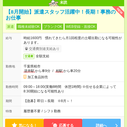
未読
NEW
【8月開始】派遣スタッフ活躍中！長期！事務の
お仕事
派遣
職種未経験OK
ブランクOK
WEB登録・面接OK
時給1600円 慣れてきたら月1回程度の土曜出勤になる可能性が
給与
あります。
交通費別途支給あり
全額支給
交通費
千葉県柏市
勤務地
逆井駅
から車9分
/
柏駅
から車20分
加工食品卸売
09:00～18:00(実働8時間 休憩1時間) ※任せる企業によって
勤務時間
8:30開始になる可能性あり
【急募】即日～長期 ※8月～！
期間
履歴書不要
/
シフト勤務
特徴
気になる！
応募する
詳細へ