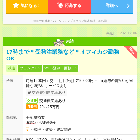
気になる！
応募する
詳細へ
掲載元企業名
パーソルテンプスタッフ株式会社 首都圏
掲載日：2026.08.06
未読
NEW
17時まで＊受発注業務など＊オフィカジ勤務
OK
派遣
ブランクOK
WEB登録・面接OK
時給1500円＋交 【月収例】210,000円～ ■給与の前払いが可
給与
能な速払いサービスあり
交通費別途支給あり
交通費支給あり
交通費
20～25万円
月収例
千葉県柏市
勤務地
柏駅
から徒歩6分
不動産・建築・建設関連