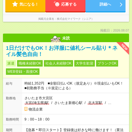
気になる！
応募する
詳細へ
掲載元企業名
株式会社マイワーク（シニア）
掲載日：2026.08.07
未読
NEW
1日だけでもOK！お洋服に値札シール貼り＊ネ
イル髪色自由！
派遣
職種未経験OK
社会人未経験OK
大学生歓迎
ブランクOK
WEB登録・面接OK
時給1,352円 ■全額日払いOK（規定あり）※現金払いもOK！
給与
■初勤務手当（※規定による）
さいたま市大宮区
勤務地
大宮(埼玉県)駅
/
さいたま新都心駅
/
北大宮駅
/
…
物流企業
9：00～18：00
勤務時間
【急募＊即日スタート】登録後は好きな時に働けます！（業法
期間