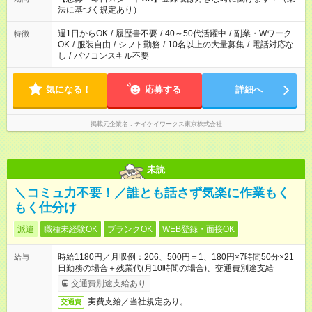
法に基づく規定あり）
週1日からOK
/
履歴書不要
/
40～50代活躍中
/
副業・Wワーク
特徴
OK
/
服装自由
/
シフト勤務
/
10名以上の大量募集
/
電話対応な
し
/
パソコンスキル不要
気になる！
応募する
詳細へ
掲載元企業名
テイケイワークス東京株式会社
未読
＼コミュ力不要！／誰とも話さず気楽に作業もく
もく仕分け
派遣
職種未経験OK
ブランクOK
WEB登録・面接OK
時給1180円／月収例：206、500円＝1、180円×7時間50分×21
給与
日勤務の場合＋残業代(月10時間の場合)、交通費別途支給
交通費別途支給あり
実費支給／当社規定あり。
交通費