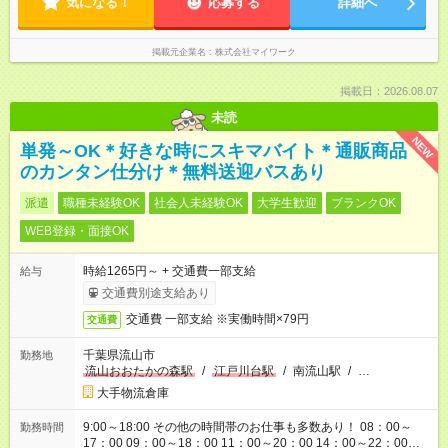
気になる！
応募する
詳細へ
掲載元企業名
株式会社マイワーク
掲載日：2026.08.07
未読
NEW
単発～OK＊好きな時にスキマバイト＊通販商品
のカンタン仕分け＊無料送迎バスあり
派遣
職種未経験OK
社会人未経験OK
大学生歓迎
ブランクOK
WEB登録・面接OK
時給1265円～ + 交通費一部支給
給与
交通費別途支給あり
交通費 一部支給 ※実働時間×79円
交通費
千葉県流山市
勤務地
流山おおたかの森駅
/
江戸川台駅
/
南流山駅
/
…
大手物流倉庫
9:00～18:00 その他の時間帯のお仕事も多数あり！ 08：00～
勤務時間
17：00 09：00～18：00 11：00～20：00 14：00～22：00