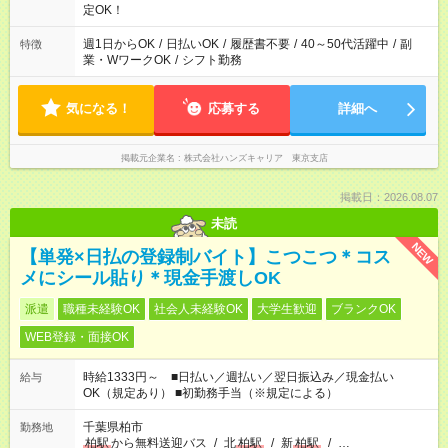
定OK！
週1日からOK
/
日払いOK
/
履歴書不要
/
40～50代活躍中
/
副
特徴
業・WワークOK
/
シフト勤務
気になる！
応募する
詳細へ
掲載元企業名
株式会社ハンズキャリア 東京支店
掲載日：2026.08.07
未読
NEW
【単発×日払の登録制バイト】こつこつ＊コス
メにシール貼り＊現金手渡しOK
派遣
職種未経験OK
社会人未経験OK
大学生歓迎
ブランクOK
WEB登録・面接OK
時給1333円～ ■日払い／週払い／翌日振込み／現金払い
給与
OK（規定あり） ■初勤務手当（※規定による）
千葉県柏市
勤務地
柏駅
から無料送迎バス
/
北
柏駅
/
新
柏駅
/
…