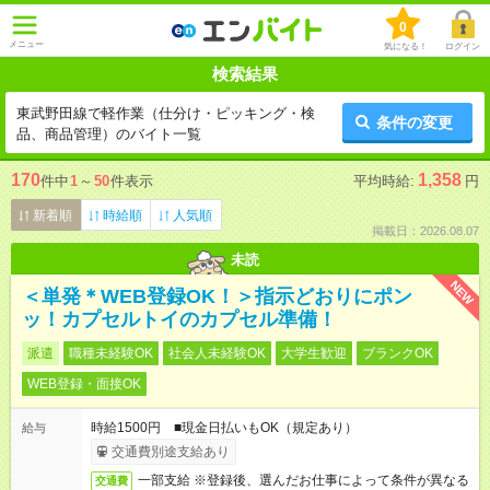
0
メニュー
気になる！
ログイン
検索結果
東武野田線で軽作業（仕分け・ピッキング・検
条件の変更
品、商品管理）のバイト一覧
170
1,358
件中
1
～
50
件表示
平均時給:
円
新着順
時給順
人気順
掲載日：2026.08.07
未読
NEW
＜単発＊WEB登録OK！＞指示どおりにポン
ッ！カプセルトイのカプセル準備！
派遣
職種未経験OK
社会人未経験OK
大学生歓迎
ブランクOK
WEB登録・面接OK
時給1500円 ■現金日払いもOK（規定あり）
給与
交通費別途支給あり
一部支給 ※登録後、選んだお仕事によって条件が異なる
交通費