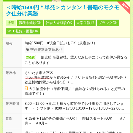
NEW
＜時給1500円＊単発＞カンタン！書籍のモクモ
ク仕分け業務
派遣
職種未経験OK
社会人未経験OK
大学生歓迎
ブランクOK
WEB登録・面接OK
時給1500円 ■現金日払いもOK（規定あり）
給与
交通費別途支給あり
一部支給 ※登録後、選んだお仕事によって条件が異なる
交通費
ことがあります
さいたま市大宮区
勤務地
大宮(埼玉県)駅
から徒歩5分
/
さいたま新都心駅から徒歩5分
/
鉄道博物館駅から徒歩5分
/
…
大手物流会社（年齢不問／「無理なく続けられる」と好評の
職場です！）
8:00～12:00 ▼他にも様々な時間帯でお仕事をご用意していま
勤務時間
す！ ＜シフト例＞ 8:00～17:00 10:00～19:00 13:00～22:00
18:00～22:00 22:00～翌6:00 など ■希望の時間帯を選べます！
≪急募≫1日のみの単発からOK！ 即日スタートもOK！ ＃7
期間
月～ ＃8月～