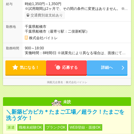
時給1,350円～1,350円
給与
※試用期間は2ヶ月で、その間の条件に変更はありません。 ※交
通費別途支給（規定内） 【試用期間】試用期間あり 試用期間の
交通費別途支給あり
長さ：2ヶ月 雇用形態、給与は本採用時と同じです。
千葉県船橋市
勤務地
千葉県船橋市（最寄り駅：二俣新町駅）
株式会社バイトレ
900～18:00
勤務時間
実働時間：8時間/日 ※就業先により異なる場合は、面接にてご相
談します。
気になる！
応募する
詳細へ
掲載元企業名
株式会社バイトレ
未読
＼新築ピカピカ＊たまご工場／超ラク！たまごを
洗うダケ！
派遣
職種未経験OK
ブランクOK
WEB登録・面接OK