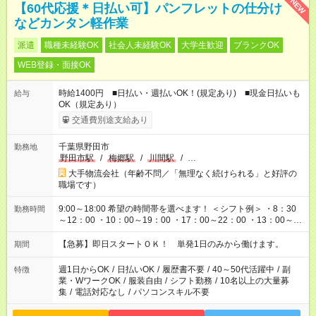
NEW
【60代応援＊日払い可】パンフレットの仕分け
などカンタン軽作業
派遣
職種未経験OK
社会人未経験OK
大学生歓迎
ブランクOK
WEB登録・面接OK
時給1400円 ■日払い・週払いOK！(規定あり) ■現金日払いも
給与
OK（規定あり）
交通費別途支給あり
千葉県野田市
勤務地
野田市駅
/
梅郷駅
/
川間駅
/
…
大手物流会社（年齢不問／「無理なく続けられる」と好評の
職場です）
9:00～18:00 希望の時間帯を選べます！ ＜シフト例＞ ・8：30
勤務時間
～12：00 ・10：00～19：00 ・17：00～22：00 ・13：00～
22：00 ・22：00～翌6：00 など
【急募】即日スタートＯＫ！ 単発1日のみから働けます。
期間
週1日からOK
/
日払いOK
/
履歴書不要
/
40～50代活躍中
/
副
特徴
業・WワークOK
/
服装自由
/
シフト勤務
/
10名以上の大量募
集
/
電話対応なし
/
パソコンスキル不要