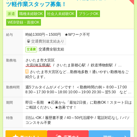
ツ軽作業スタッフ募集！
派遣
職種未経験OK
社会人未経験OK
ブランクOK
WEB登録・面接OK
時給1300円～1500円 ★Wワーク不可
給与
交通費別途支給あり
交通費全額支給
交通費
さいたま市大宮区
勤務地
大宮(埼玉県)駅
/
さいたま新都心駅
/
鉄道博物館駅
/
…
さいたま市大宮区など…勤務地多数！通いやすい勤務地をご
紹介します。
週5フルタイムがメインです！ ＜勤務時間の例＞ 8:00～17:00
勤務時間
8:30～17:30 9:00～18:00 10:00～19:00 20:30～翌5:30 など ★
その他にも勤務時間多数！ 日勤のみ、残業なし、交替制など
ご希望を教えてください！
即日～長期 ★応募から「最短2日後」に勤務OK！スタート日は
期間
ご相談ください。★急募です！
日払いOK
/
履歴書不要
/
40～50代活躍中
/
電話対応なし
/
パソ
特徴
コンスキル不要