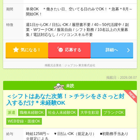
14：00～23：00 18：00～23：00 22：00～7：00 等
単発OK ＊働きたい日、空いてる日のみでOK！＊急募＊8月～
期間
開始OK！
週1日からOK
/
日払いOK
/
履歴書不要
/
40～50代活躍中
/
副
特徴
業・WワークOK
/
服装自由
/
シフト勤務
/
10名以上の大量募
集
/
電話対応なし
/
パソコンスキル不要
気になる！
応募する
詳細へ
掲載元企業名
ジョブコレ東京株式会社
掲載日：2026.08.07
未読
NEW
＜シフトはあなた次第！＞チラシをささっと封
入するだけ＊未経験OK
派遣
職種未経験OK
社会人未経験OK
大学生歓迎
ブランクOK
WEB登録・面接OK
時給1258円～ ▼日払いOK（規定あり） ■初勤務手当あり
給与
※規定による