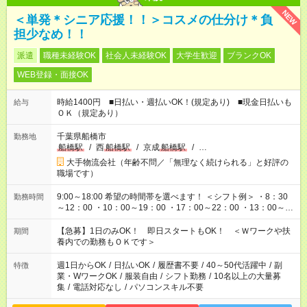
NEW
＜単発＊シニア応援！！＞コスメの仕分け＊負
担少なめ！！
派遣
職種未経験OK
社会人未経験OK
大学生歓迎
ブランクOK
WEB登録・面接OK
時給1400円 ■日払い・週払いOK！(規定あり) ■現金日払いも
給与
ＯＫ（規定あり）
千葉県船橋市
勤務地
船橋駅
/
西
船橋駅
/
京成
船橋駅
/
…
大手物流会社（年齢不問／「無理なく続けられる」と好評の
職場です）
9:00～18:00 希望の時間帯を選べます！ ＜シフト例＞ ・8：30
勤務時間
～12：00 ・10：00～19：00 ・17：00～22：00 ・13：00～
22：00 ・22：00～翌6：00 など
【急募】1日のみOK！ 即日スタートもOK！ ＜Ｗワークや扶
期間
養内での勤務もＯＫです＞
週1日からOK
/
日払いOK
/
履歴書不要
/
40～50代活躍中
/
副
特徴
業・WワークOK
/
服装自由
/
シフト勤務
/
10名以上の大量募
集
/
電話対応なし
/
パソコンスキル不要