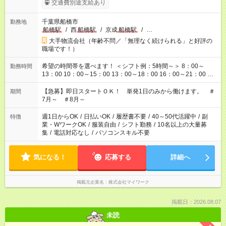
交通費別途支給あり
千葉県船橋市
勤務地
船橋駅
/
西
船橋駅
/
京成
船橋駅
/
…
大手物流会社（年齢不問／「無理なく続けられる」と好評の
職場です！）
希望の時間帯を選べます！ ＜シフト例：5時間～＞ 8：00～
勤務時間
13：00 10：00～15：00 13：00～18：00 16：00～21：00 ＜
シフト例：8時間～＞ ・10：00～19：00 ・13：00～22：00 ・
22：00～翌6：00 など！是非ご希望をお聞かせください！
【急募】即日スタートＯＫ！ 単発1日のみから働けます。 ＃
期間
7月～ ＃8月～
週1日からOK
/
日払いOK
/
履歴書不要
/
40～50代活躍中
/
副
特徴
業・WワークOK
/
服装自由
/
シフト勤務
/
10名以上の大量募
集
/
電話対応なし
/
パソコンスキル不要
気になる！
応募する
詳細へ
掲載元企業名
株式会社マイワーク
掲載日：2026.08.07
未読