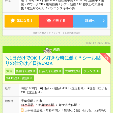
週1日からOK
/
日払いOK
/
履歴書不要
/
40～50代活躍中
/
副
特徴
業・WワークOK
/
服装自由
/
シフト勤務
/
10名以上の大量募
集
/
電話対応なし
/
パソコンスキル不要
気になる！
応募する
詳細へ
掲載元企業名
テイケイワークス東京株式会社
掲載日：2026.08.07
未読
NEW
＼1日だけでOK！／好きな時に働く＊シール貼
りの仕分け／日払いOK
派遣
職種未経験OK
社会人未経験OK
大学生歓迎
ブランクOK
WEB登録・面接OK
時給1400円 ■日払い・週払いOK！(規定あり) ■現金日払いも
給与
OK（規定あり）
千葉県鎌ヶ谷市
勤務地
鎌ケ谷駅
/
新
鎌ケ谷駅
/
鎌ケ谷大仏駅
/
…
大手物流会社（年齢不問／「無理なく続けられる」と好評の