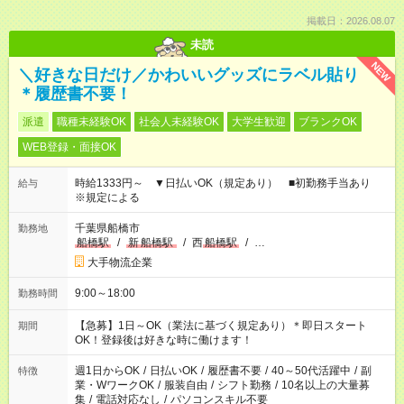
掲載日：2026.08.07
未読
NEW
＼好きな日だけ／かわいいグッズにラベル貼り
＊履歴書不要！
派遣
職種未経験OK
社会人未経験OK
大学生歓迎
ブランクOK
WEB登録・面接OK
時給1333円～ ▼日払いOK（規定あり） ■初勤務手当あり
給与
※規定による
千葉県船橋市
勤務地
船橋駅
/
新
船橋駅
/
西
船橋駅
/
…
大手物流企業
9:00～18:00
勤務時間
【急募】1日～OK（業法に基づく規定あり）＊即日スタート
期間
OK！登録後は好きな時に働けます！
週1日からOK
/
日払いOK
/
履歴書不要
/
40～50代活躍中
/
副
特徴
業・WワークOK
/
服装自由
/
シフト勤務
/
10名以上の大量募
集
/
電話対応なし
/
パソコンスキル不要