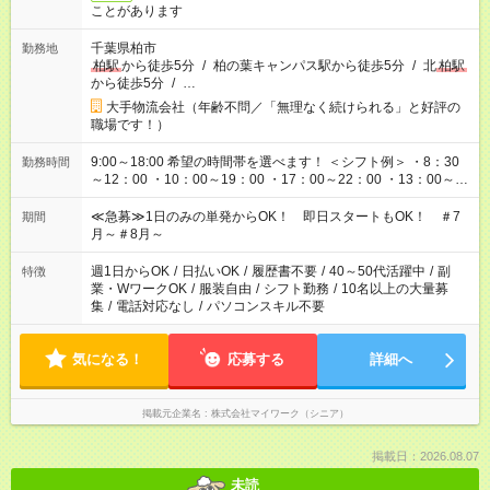
ことがあります
千葉県柏市
勤務地
柏駅
から徒歩5分
/
柏の葉キャンパス駅から徒歩5分
/
北
柏駅
から徒歩5分
/
…
大手物流会社（年齢不問／「無理なく続けられる」と好評の
職場です！）
9:00～18:00 希望の時間帯を選べます！ ＜シフト例＞ ・8：30
勤務時間
～12：00 ・10：00～19：00 ・17：00～22：00 ・13：00～
22：00 ・22：00～翌6：00 など
≪急募≫1日のみの単発からOK！ 即日スタートもOK！ ＃7
期間
月～＃8月～
週1日からOK
/
日払いOK
/
履歴書不要
/
40～50代活躍中
/
副
特徴
業・WワークOK
/
服装自由
/
シフト勤務
/
10名以上の大量募
集
/
電話対応なし
/
パソコンスキル不要
気になる！
応募する
詳細へ
掲載元企業名
株式会社マイワーク（シニア）
掲載日：2026.08.07
未読