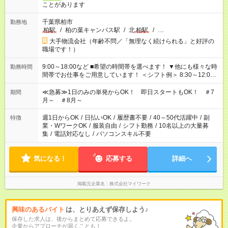
ことがあります
千葉県柏市
勤務地
柏駅
/
柏の葉キャンパス駅
/
北
柏駅
/
…
大手物流会社（年齢不問／「無理なく続けられる」と好評の
職場です！）
9:00～18:00など ■希望の時間帯を選べます！ ▼他にも様々な時
勤務時間
間帯でお仕事をご用意しています！ ＜シフト例＞ 8:30～12:00
17:00～22:00 13:00～22:00 22:00～翌6:00 など
≪急募≫1日のみの単発からOK！ 即日スタートもOK！ ＃7
期間
月～ ＃8月～
週1日からOK
/
日払いOK
/
履歴書不要
/
40～50代活躍中
/
副
特徴
業・WワークOK
/
服装自由
/
シフト勤務
/
10名以上の大量募
集
/
電話対応なし
/
パソコンスキル不要
気になる！
応募する
詳細へ
掲載元企業名
株式会社マイワーク
興味のあるバイト
は、とりあえず保存しよう♪
保存した求人は、後からまとめて応募できるよ。
企業からアプローチが届くことも！