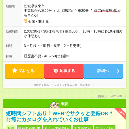
茨城県坂東市
勤務地
中妻駅から車20分
/
水海道駅から車20分
/
愛宕(千葉県)駅
か
ら車25分
金属・非金属
(1)08:30-17:30(休憩70分) ※昼50分、10時・15時に各10分間の
勤務時間
小休憩あり！
3ヶ月以上／即日～長期（2ヶ月更新）
期間
履歴書不要
/
40～50代活躍中
特徴
気になる！
応募する
詳細へ
掲載元企業名
ランスタッド株式会社 北関東エリア
掲載日：2026.08.07
未読
NEW
短時間シフトあり！WEBでサクッと登録OK＊
封筒にカタログを入れていくお仕事
派遣
職種未経験OK
社会人未経験OK
大学生歓迎
ブランクOK