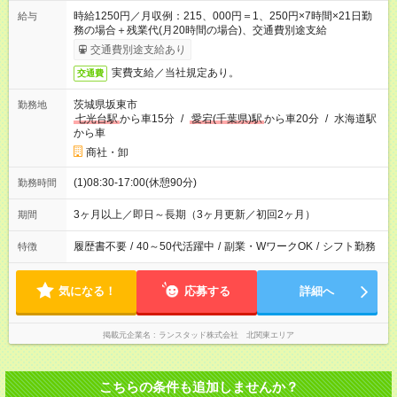
時給1250円／月収例：215、000円＝1、250円×7時間×21日勤
給与
務の場合＋残業代(月20時間の場合)、交通費別途支給
交通費別途支給あり
実費支給／当社規定あり。
交通費
茨城県坂東市
勤務地
七光台駅
から車15分
/
愛宕(千葉県)駅
から車20分
/
水海道駅
から車
商社・卸
(1)08:30-17:00(休憩90分)
勤務時間
3ヶ月以上／即日～長期（3ヶ月更新／初回2ヶ月）
期間
履歴書不要
/
40～50代活躍中
/
副業・WワークOK
/
シフト勤務
特徴
気になる！
応募する
詳細へ
掲載元企業名
ランスタッド株式会社 北関東エリア
こちらの条件も追加しませんか？