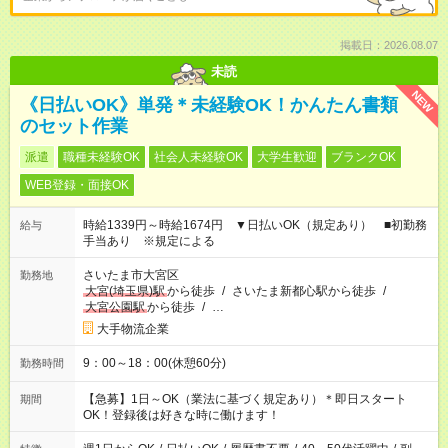
掲載日：2026.08.07
未読
NEW
《日払いOK》単発＊未経験OK！かんたん書類
のセット作業
派遣
職種未経験OK
社会人未経験OK
大学生歓迎
ブランクOK
WEB登録・面接OK
時給1339円～時給1674円 ▼日払いOK（規定あり） ■初勤務
給与
手当あり ※規定による
さいたま市大宮区
勤務地
大宮(埼玉県)駅
から徒歩
/
さいたま新都心駅から徒歩
/
大宮公園駅
から徒歩
/
…
大手物流企業
9：00～18：00(休憩60分)
勤務時間
【急募】1日～OK（業法に基づく規定あり）＊即日スタート
期間
OK！登録後は好きな時に働けます！