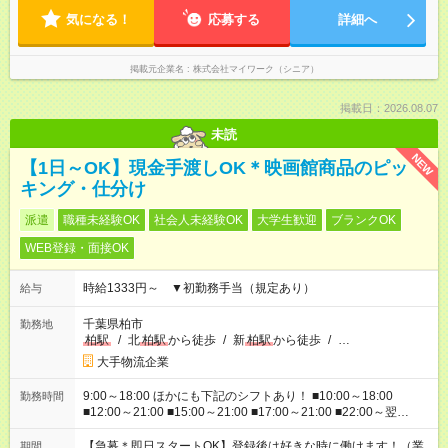
気になる！
応募する
詳細へ
掲載元企業名
株式会社マイワーク（シニア）
掲載日：2026.08.07
未読
NEW
【1日～OK】現金手渡しOK＊映画館商品のピッ
キング・仕分け
派遣
職種未経験OK
社会人未経験OK
大学生歓迎
ブランクOK
WEB登録・面接OK
時給1333円～ ▼初勤務手当（規定あり）
給与
千葉県柏市
勤務地
柏駅
/
北
柏駅
から徒歩
/
新
柏駅
から徒歩
/
…
大手物流企業
9:00～18:00 ほかにも下記のシフトあり！ ■10:00～18:00
勤務時間
■12:00～21:00 ■15:00～21:00 ■17:00～21:00 ■22:00～翌
6:00 など ※お仕事、勤務地により勤務時間帯は異なります
【急募＊即日スタートOK】登録後は好きな時に働けます！（業
期間