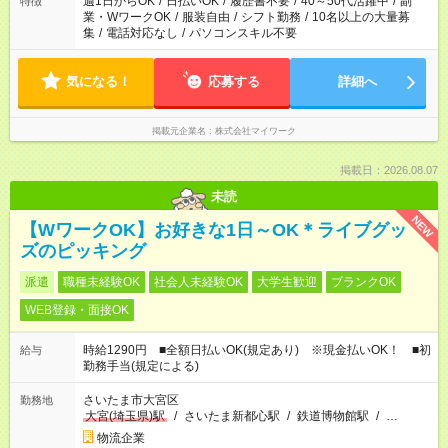
週1日からOK
/
日払いOK
/
履歴書不要
/
40～50代活躍中
/
副
特徴
業・WワークOK
/
服装自由
/
シフト勤務
/
10名以上の大量募
集
/
電話対応なし
/
パソコンスキル不要
気になる！
応募する
詳細へ
掲載元企業名
株式会社マイワーク
掲載日：2026.08.07
未読
NEW
【WワークOK】お好きな1日～OK＊ライブグッ
ズのピッキング
派遣
職種未経験OK
社会人未経験OK
大学生歓迎
ブランクOK
WEB登録・面接OK
時給1290円 ■全額日払いOK(規定あり) ※現金払いOK！ ■初
給与
勤務手当(規定による)
さいたま市大宮区
勤務地
大宮(埼玉県)駅
/
さいたま新都心駅
/
鉄道博物館駅
/
…
物流企業