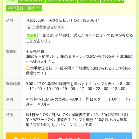
WEB登録・面接OK
時給1500円 ■現金日払いもOK（規定あり）
給与
交通費別途支給あり
一部支給 ※登録後、選んだお仕事によって条件が異なる
交通費
ことがあります
千葉県柏市
勤務地
柏駅
から徒歩5分
/
柏の葉キャンパス駅から徒歩5分
/
北
柏駅
から徒歩5分
/
…
大手物流会社（年齢不問／「無理なく続けられる」と好評の
職場です！）
9:00～17:00 希望の時間帯を選べます！ ＜シフト例＞ ・8：30
勤務時間
～12：00 ・10：00～19：00 ・17：00～22：00 ・13：00～
22：00 ・22：00～翌6：00 など
≪急募≫1日のみの単発からOK！ 即日スタートもOK！ ＃7
期間
月～ ＃8月～
週1日からOK
/
日払いOK
/
履歴書不要
/
40～50代活躍中
/
副
特徴
業・WワークOK
/
服装自由
/
シフト勤務
/
10名以上の大量募
集
/
電話対応なし
/
パソコンスキル不要