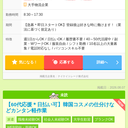
大手物流企業
8:30～17:30
勤務時間
【急募＊即日スタートOK】登録後は好きな時に働けます！（業
期間
法に基づく規定あり）
週1日からOK
/
日払いOK
/
履歴書不要
/
40～50代活躍中
/
副
特徴
業・WワークOK
/
服装自由
/
シフト勤務
/
10名以上の大量募
集
/
電話対応なし
/
パソコンスキル不要
気になる！
応募する
詳細へ
掲載元企業名
テイケイトレード株式会社
掲載日：2026.08.07
未読
NEW
【60代応援＊日払い可】韓国コスメの仕分けな
どカンタン軽作業
派遣
職種未経験OK
社会人未経験OK
大学生歓迎
ブランクOK
WEB登録・面接OK