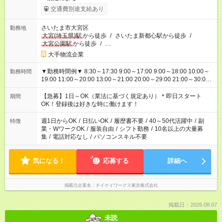
交通費別途支給あり
さいたま市大宮区
勤務地
大宮(埼玉県)駅
から徒歩
/
さいたま新都心駅から徒歩
/
大宮公園駅
から徒歩
/
…
大手物流企業
▼勤務時間例▼ 8:30～17:30 9:00～17:00 9:00～18:00 10:00～
勤務時間
19:00 11:00～20:00 13:00～21:00 20:00～29:00 21:00～30:00
22:00～31:00 上記以外にもシフトパターンあり！ 短時間の勤務
もご紹介できる場合があるのでご相談ください！ ご都合に合わ
【急募】1日～OK（業法に基づく規定あり）＊即日スタート
期間
せてお仕事をご案内します＾＾
OK！登録後は好きな時に働けます！
週1日からOK
/
日払いOK
/
履歴書不要
/
40～50代活躍中
/
副
特徴
業・WワークOK
/
服装自由
/
シフト勤務
/
10名以上の大量募
集
/
電話対応なし
/
パソコンスキル不要
気になる！
応募する
詳細へ
掲載元企業名
テイケイワークス東京株式会社
掲載日：2026.08.07
未読