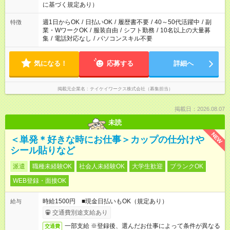
に基づく規定あり）
週1日からOK
/
日払いOK
/
履歴書不要
/
40～50代活躍中
/
副
特徴
業・WワークOK
/
服装自由
/
シフト勤務
/
10名以上の大量募
集
/
電話対応なし
/
パソコンスキル不要
気になる！
応募する
詳細へ
掲載元企業名
テイケイワークス株式会社（募集担当）
掲載日：2026.08.07
未読
NEW
＜単発＊好きな時にお仕事＞カップの仕分けや
シール貼りなど
派遣
職種未経験OK
社会人未経験OK
大学生歓迎
ブランクOK
WEB登録・面接OK
時給1500円 ■現金日払いもOK（規定あり）
給与
交通費別途支給あり
一部支給 ※登録後、選んだお仕事によって条件が異なる
交通費