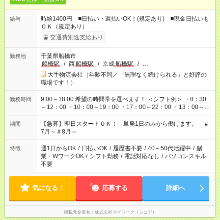
時給1400円 ■日払い・週払いOK！(規定あり) ■現金日払いも
給与
ＯＫ（規定あり）
交通費別途支給あり
千葉県船橋市
勤務地
船橋駅
/
西
船橋駅
/
京成
船橋駅
/
…
大手物流会社（年齢不問／「無理なく続けられる」と好評の
職場です！）
9:00～18:00 希望の時間帯を選べます！ ＜シフト例＞ ・8：30
勤務時間
～12：00 ・10：00～19：00 ・17：00～22：00 ・13：00～
22：00 ・22：00～翌6：00 など
【急募】即日スタートＯＫ！ 単発1日のみから働けます。 ＃
期間
7月～＃8月～
週1日からOK
/
日払いOK
/
履歴書不要
/
40～50代活躍中
/
副
特徴
業・WワークOK
/
シフト勤務
/
電話対応なし
/
パソコンスキル
不要
気になる！
応募する
詳細へ
掲載元企業名
株式会社マイワーク（シニア）