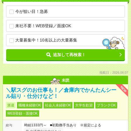
今が狙い目！急募
来社不要！WEB登録／面接OK
大量募集中！10名以上の大量募集
追加して再検索！
掲載日：2026.08.07
未読
NEW
＼駅スグのお仕事も！／倉庫内でかんたんシー
ル貼り・仕分けなど！
派遣
職種未経験OK
社会人未経験OK
大学生歓迎
ブランクOK
WEB登録・面接OK
時給1333円～ ■初勤務手当あり ※規定による
給与