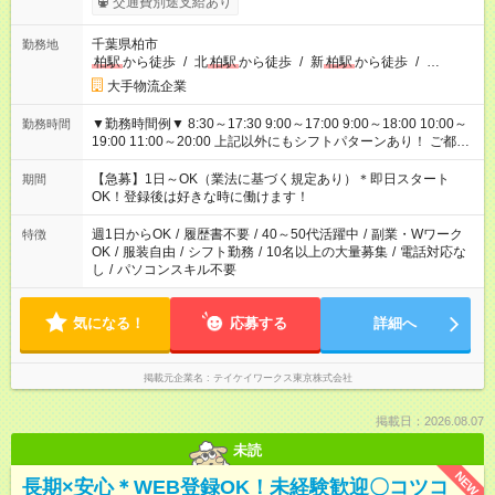
交通費別途支給あり
千葉県柏市
勤務地
柏駅
から徒歩
/
北
柏駅
から徒歩
/
新
柏駅
から徒歩
/
…
大手物流企業
▼勤務時間例▼ 8:30～17:30 9:00～17:00 9:00～18:00 10:00～
勤務時間
19:00 11:00～20:00 上記以外にもシフトパターンあり！ ご都合
に合わせてお仕事をご案内します＾＾
【急募】1日～OK（業法に基づく規定あり）＊即日スタート
期間
OK！登録後は好きな時に働けます！
週1日からOK
/
履歴書不要
/
40～50代活躍中
/
副業・Wワーク
特徴
OK
/
服装自由
/
シフト勤務
/
10名以上の大量募集
/
電話対応な
し
/
パソコンスキル不要
気になる！
応募する
詳細へ
掲載元企業名
テイケイワークス東京株式会社
掲載日：2026.08.07
未読
NEW
長期×安心＊WEB登録OK！未経験歓迎〇コツコ