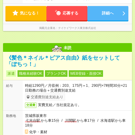
気になる！
応募する
詳細へ
掲載元企業名
テイケイワークス東京株式会社
未読
《髪色＊ネイル＊ピアス自由》紙をセットして
「ぽちっ！」
派遣
職種未経験OK
ブランクOK
WEB登録・面接OK
時給1290円／月収例：203、175円＝1、290円×7時間30分×21
給与
日勤務の場合＋交通費別途支給
交通費別途支給あり
実費支給／当社規定あり。
交通費
茨城県坂東市
勤務地
七光台駅
から車15分
/
川間駅
から車17分
/
水海道駅から車
18分
化学・素材