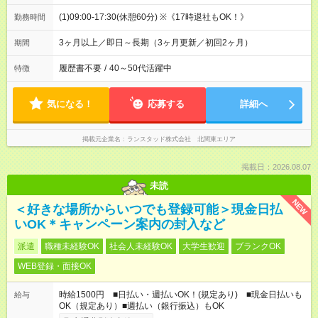
(1)09:00-17:30(休憩60分) ※《17時退社もOK！》
勤務時間
3ヶ月以上／即日～長期（3ヶ月更新／初回2ヶ月）
期間
履歴書不要
/
40～50代活躍中
特徴
気になる！
応募する
詳細へ
掲載元企業名
ランスタッド株式会社 北関東エリア
掲載日：2026.08.07
未読
NEW
＜好きな場所からいつでも登録可能＞現金日払
いOK＊キャンペーン案内の封入など
派遣
職種未経験OK
社会人未経験OK
大学生歓迎
ブランクOK
WEB登録・面接OK
時給1500円 ■日払い・週払いOK！(規定あり) ■現金日払いも
給与
OK（規定あり）■週払い（銀行振込）もOK