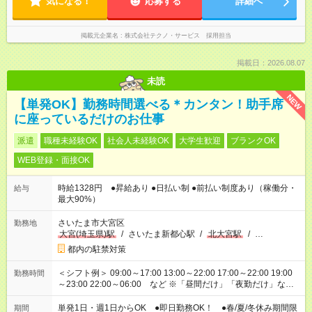
気になる！
応募する
詳細へ
掲載元企業名
株式会社テクノ・サービス 採用担当
掲載日：2026.08.07
未読
NEW
【単発OK】勤務時間選べる＊カンタン！助手席
に座っているだけのお仕事
派遣
職種未経験OK
社会人未経験OK
大学生歓迎
ブランクOK
WEB登録・面接OK
時給1328円 ●昇給あり ●日払い制 ●前払い制度あり（稼働分・
給与
最大90%）
さいたま市大宮区
勤務地
大宮(埼玉県)駅
/
さいたま新都心駅
/
北大宮駅
/
…
都内の駐禁対策
＜シフト例＞ 09:00～17:00 13:00～22:00 17:00～22:00 19:00
勤務時間
～23:00 22:00～06:00 など ※「昼間だけ」「夜勤だけ」など
の希望OK
単発1日・週1日からOK ●即日勤務OK！ ●春/夏/冬休み期間限
期間