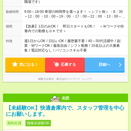
職場です）
9:00～18:00 希望の時間帯を選べます！ ＜シフト例＞ ・8：30
勤務時間
～12：00 ・10：00～19：00 ・17：00～22：00 ・13：00～
22：00 ・22：00～翌6：00 など
【急募】1日のみOK！ 即日スタートもOK！ ＜Ｗワークや扶
期間
養内での勤務もＯＫです＞
週1日からOK
/
日払いOK
/
履歴書不要
/
40～50代活躍中
/
副
特徴
業・WワークOK
/
服装自由
/
シフト勤務
/
10名以上の大量募
集
/
電話対応なし
/
パソコンスキル不要
気になる！
応募する
詳細へ
掲載元企業名
株式会社マイワーク（シニア）
未読
【未経験OK】快適倉庫内で、スタッフ管理を中心
にお願いします。
契約社員
職種未経験OK