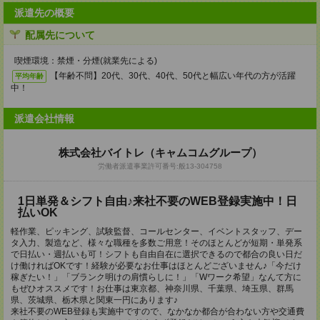
派遣先の概要
配属先について
喫煙環境：禁煙・分煙(就業先による)
【年齢不問】20代、30代、40代、50代と幅広い年代の方が活躍
平均年齢
中！
派遣会社情報
株式会社バイトレ（キャムコムグループ）
労働者派遣事業許可番号:般13-304758
1日単発＆シフト自由♪来社不要のWEB登録実施中！日
払いOK
軽作業、ピッキング、試験監督、コールセンター、イベントスタッフ、デー
タ入力、製造など、様々な職種を多数ご用意！そのほとんどが短期・単発系
で日払い・週払いも可！シフトも自由自在に選択できるので都合の良い日だ
け働ければOKです！経験が必要なお仕事はほとんどございません♪「今だけ
稼ぎたい！」「ブランク明けの肩慣らしに！」「Wワーク希望」なんて方に
もぜひオススメです！お仕事は東京都、神奈川県、千葉県、埼玉県、群馬
県、茨城県、栃木県と関東一円にあります♪
来社不要のWEB登録も実施中ですので、なかなか都合が合わない方や交通費