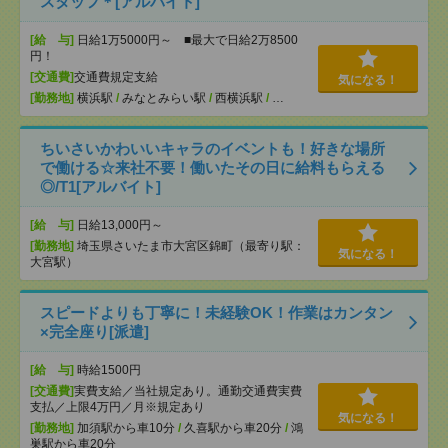
スタッフ＊[アルバイト]
[給 与]
日給1万5000円～ ■最大で日給2万8500
円！
[交通費]
交通費規定支給
気になる！
[勤務地]
横浜駅
/
みなとみらい駅
/
西横浜駅
/
…
ちいさいかわいいキャラのイベントも！好きな場所
で働ける☆来社不要！働いたその日に給料もらえる
◎/T1[アルバイト]
[給 与]
日給13,000円～
[勤務地]
埼玉県さいたま市大宮区錦町（最寄り駅：
気になる！
大宮駅）
スピードよりも丁寧に！未経験OK！作業はカンタン
×完全座り[派遣]
[給 与]
時給1500円
[交通費]
実費支給／当社規定あり。通勤交通費実費
支払／上限4万円／月※規定あり
気になる！
[勤務地]
加須駅から車10分
/
久喜駅から車20分
/
鴻
巣駅から車20分