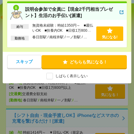
説明会参加で全員に【現金2千円相当プレゼ
ント】生活のお手伝い[派遣]
【オープニング募集】おばあちゃんのお散歩付き添
いも仕事の1つ[派遣]
無資格未経験：時給1350円～ ■週払
給与
いOK ■扶養内OK ■日収1万800円
[給 与]
無資格未経験：時給1350円～ ■週払い
以上
春日部駅 / 南桜井駅 / 一ノ割駅 / …
気になる!
OK ■扶養内OK ■日収1万800円以上
勤務地
[交通費]
交通費全額支給
気になる！
[勤務地]
越谷駅
/
新越谷駅
/
北越谷駅
/
…
スキップ
どちらも気になる！
説明会参加で全員に【現金2千円相当プレゼント】生
活のお手伝い[派遣]
しばらく表示しない
[給 与]
無資格未経験：時給1350円～ ■週払い
OK ■扶養内OK ■日収1万800円以上
[交通費]
交通費全額支給
気になる！
[勤務地]
春日部駅
/
南桜井駅
/
一ノ割駅
/
…
【シフト自由・現金手渡しOK】iPhoneなどスマホの
充電を繋げるだけ！[派遣]
[給 与]
時給1414円～ ▼日払いOK（規定あ