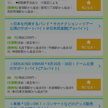
り） ■初勤務手当あり ※規定による
[勤務地]
新宿駅から徒歩
/
新宿三丁目駅から徒歩
/
気になる！
高田馬場駅から徒歩
/
…
＜日本を代表するバンド＊サカナクション＞ツアー
公演のサポートバイト＠日本武道館[アルバイト]
[給 与]
時給1250円～
[交通費]
支給（規定有り）
気になる！
[勤務地]
九段下駅から徒歩5分
/
竹橋駅から徒歩10
分
/
神保町駅から徒歩15分
/
…
＜SEKAI NO OWARI＊8月15日・16日＞ドーム公演
のサポートバイト[アルバイト]
[給 与]
時給1250円～
[交通費]
支給（規定有り）
気になる！
[勤務地]
後楽園駅から徒歩5分
/
水道橋駅から徒歩5
分
/
春日(東京都)駅から徒歩7分
＜単発＊1日～OK！＞コンサートなどのグッズ販売