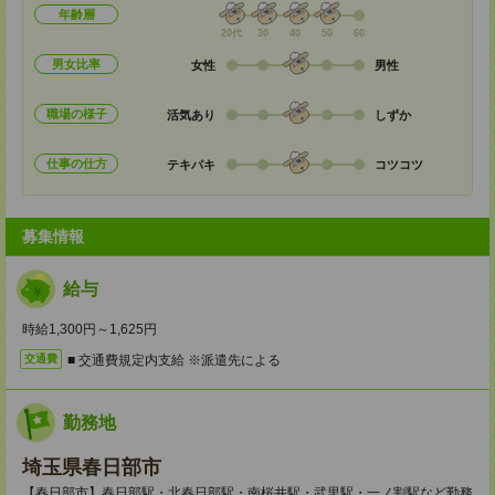
年齢層
20代
30
40
50
60
男女比率
女性
男性
職場の様子
活気あり
しずか
仕事の仕方
テキパキ
コツコツ
募集情報
給与
時給1,300円～1,625円
■ 交通費規定内支給 ※派遣先による
交通費
勤務地
埼玉県春日部市
【春日部市】春日部駅・北春日部駅・南桜井駅・武里駅・一ノ割駅など勤務