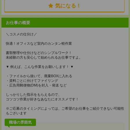
気になる！
お仕事の概要
＼コスメの仕分け／
快適！オフィスなど室内のカンタン軽作業
書類整理や仕分けなどのシンプルワーク！
未経験の方も安心して始められるお仕事ですよ。
▼ 例えば、こんな作業をお願いします！ ▼
・ファイルから抜いて、廃棄BOXに入れる
・資料ごとに分けてファイリング
・広告用郵便物(DM)を封入・発送 など
しっかりした指示をもらえるので、
コツコツ作業が好きなあなたにオススメです！
※ご応募のタイミングによっては、ご希望のお仕事をご紹介できない可能性
もございます
職場の雰囲気