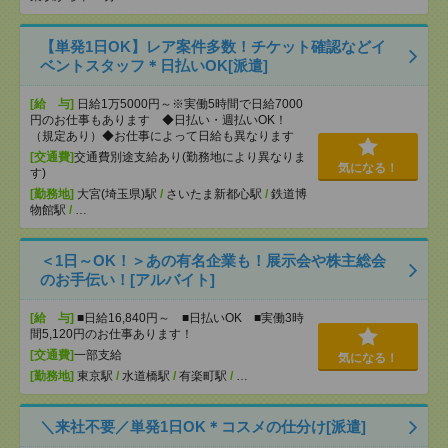
【単発1日OK】レア案件多数！チケット確認などイ
ベントスタッフ＊日払いOK[派遣]
[給 与]
日給1万5000円～※実働5時間で日給7000
円のお仕事もあります ◆日払い・週払いOK！
（規定あり）◆お仕事によって日給も異なります
[交通費]
交通費別途支給あり(勤務地により異なりま
気になる！
す)
[勤務地]
大宮(埼玉県)駅
/
さいたま新都心駅
/
鉄道博
物館駅
/
…
＜1日～OK！＞あの有名企業も！展示会や株主総会
のお手伝い！[アルバイト]
[給 与]
■日給16,840円～ ■日払いOK ■実働3時
間5,120円のお仕事あります！
[交通費]
一部支給
気になる！
[勤務地]
東京駅
/
水道橋駅
/
有楽町駅
/
…
＼来社不要／単発1日OK＊コスメの仕分け[派遣]