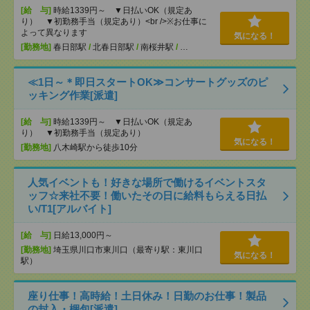
[給 与]
時給1339円～ ▼日払いOK（規定あ
り） ▼初勤務手当（規定あり）<br />※お仕事に
よって異なります
気になる！
[勤務地]
春日部駅
/
北春日部駅
/
南桜井駅
/
…
≪1日～＊即日スタートOK≫コンサートグッズのピ
ッキング作業[派遣]
[給 与]
時給1339円～ ▼日払いOK（規定あ
り） ▼初勤務手当（規定あり）
気になる！
[勤務地]
八木崎駅から徒歩10分
人気イベントも！好きな場所で働けるイベントスタ
ッフ☆来社不要！働いたその日に給料もらえる日払
い/T1[アルバイト]
[給 与]
日給13,000円～
[勤務地]
埼玉県川口市東川口（最寄り駅：東川口
気になる！
駅）
座り仕事！高時給！土日休み！日勤のお仕事！製品
の封入・梱包[派遣]