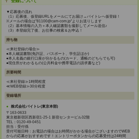
登録について
▼応募後の流れ
（1）応募後、仮登録URLをメールにてお届け→バイトレへ仮登録！
※メールの場合は"81100@cam-com.jp"よりお送りします
（2）基本情報の入力＋本人確認書類を撮影してメール送信♪
（3）本登録完了後、お仕事の検索＆お申込！
持ち物
≪来社登録の場合≫
●本人確認書類(免許証、パスポート、学生証ほか)
●本人名義の銀行口座が分かるもの(カード、通帳のどちらでも可)
●現住所がわかるもの(公共料金や携帯電話の請求書など)
所要時間
≪来社登録≫1時間程度
≪WEB登録≫30分程度
登録場所
株式会社バイトレ(東京本部)
〒163-0633
東京都新宿区西新宿1-25-1 新宿センタービル32階
TEL：0120-49-0451
担当：受付係
受付可能日時：お電話の場合はお時間がかかる場合がございますのでWEB
からの応募がおすすめです！エントリーボタンからの応募受付は24時間