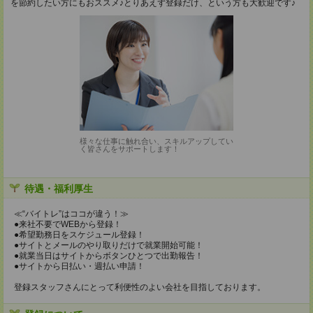
を節約したい方にもおススメ♪とりあえず登録だけ、という方も大歓迎です♪
様々な仕事に触れ合い、スキルアップしてい
く皆さんをサポートします！
待遇・福利厚生
≪“バイトレ”はココが違う！≫
●来社不要でWEBから登録！
●希望勤務日をスケジュール登録！
●サイトとメールのやり取りだけで就業開始可能！
●就業当日はサイトからボタンひとつで出勤報告！
●サイトから日払い・週払い申請！
登録スタッフさんにとって利便性のよい会社を目指しております。