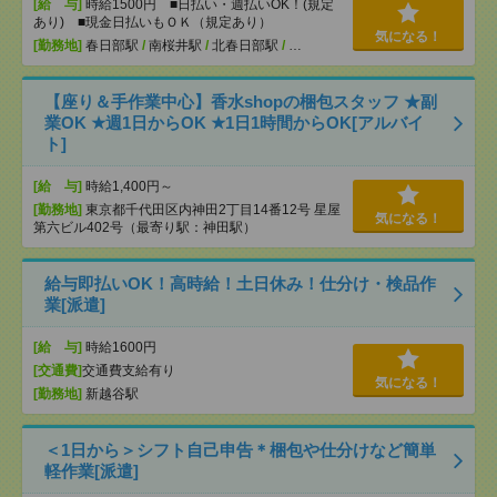
[給 与]
時給1500円 ■日払い・週払いOK！(規定
あり) ■現金日払いもＯＫ（規定あり）
気になる！
[勤務地]
春日部駅
/
南桜井駅
/
北春日部駅
/
…
【座り＆手作業中心】香水shopの梱包スタッフ ★副
業OK ★週1日からOK ★1日1時間からOK[アルバイ
ト]
[給 与]
時給1,400円～
[勤務地]
東京都千代田区内神田2丁目14番12号 星屋
気になる！
第六ビル402号（最寄り駅：神田駅）
給与即払いOK！高時給！土日休み！仕分け・検品作
業[派遣]
[給 与]
時給1600円
[交通費]
交通費支給有り
気になる！
[勤務地]
新越谷駅
＜1日から＞シフト自己申告＊梱包や仕分けなど簡単
軽作業[派遣]