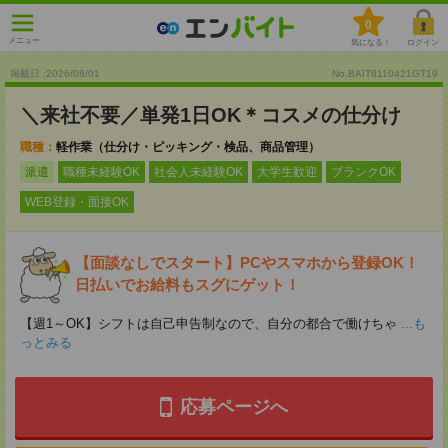
0
メニュー
気になる！
ログイン
掲載日 :2026
/
08
/
01
No.BAIT8110421GT19
＼来社不要／単発1日OK＊コスメの仕分け
職種：
軽作業（仕分け・ピッキング・検品、商品管理）
派遣
職種未経験OK
社会人未経験OK
大学生歓迎
ブランクOK
WEB登録・面接OK
【面談なしでスタート】PCやスマホから登録OK！
日払いでお給料もスグにゲット！
【週1～OK】シフトは自己申告制なので、自分の都合で働けちゃ
...も
っとみる
応募ページへ