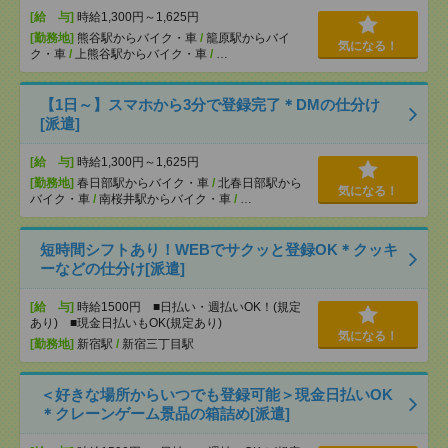
[給 与]
時給1,300円～1,625円
[勤務地]
熊谷駅からバイク・車
/
籠原駅からバイ
気になる！
ク・車
/
上熊谷駅からバイク・車
/
…
【1日～】スマホから3分で登録完了＊DMの仕分け
[派遣]
[給 与]
時給1,300円～1,625円
[勤務地]
春日部駅からバイク・車
/
北春日部駅から
気になる！
バイク・車
/
南桜井駅からバイク・車
/
…
短時間シフトあり！WEBでサクッと登録OK＊クッキ
ーなどの仕分け[派遣]
[給 与]
時給1500円 ■日払い・週払いOK！(規定
あり) ■現金日払いもOK(規定あり)
気になる！
[勤務地]
新宿駅
/
新宿三丁目駅
＜好きな場所からいつでも登録可能＞現金日払いOK
＊クレーンゲーム景品の箱詰め[派遣]