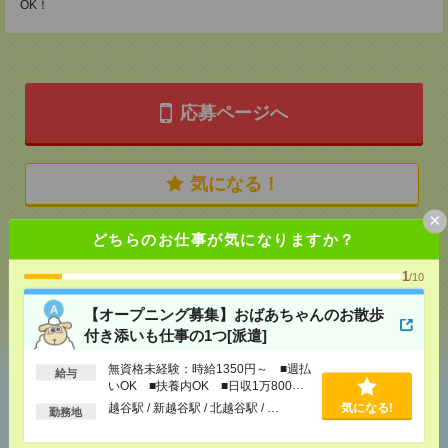
OK！
応募ページへ
気になる！
×
どちらのお仕事が気になりますか？
メール
LINE
で送る
で送る
1
/10
【オープニング募集】おばあちゃんのお散歩
シェア
ツイート
ブックマーク
付き添いも仕事の1つ[派遣]
無資格未経験：時給1350円～ ■週払
給与
いOK ■扶養内OK ■日収1万800円
あなたの閲覧履歴からの
以上
越谷駅 / 新越谷駅 / 北越谷駅 / …
気になる!
勤務地
おすすめ