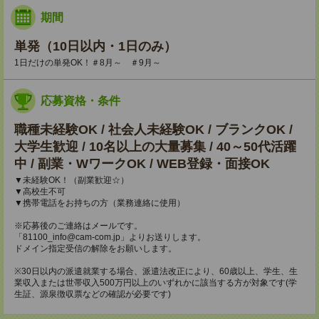
期間
単発（10日以内・1日のみ）
1日だけの単発OK！＃8月～ ＃9月～
応募資格・条件
職種未経験OK / 社会人未経験OK / ブランクOK /
大学生歓迎 / 10名以上の大量募集 / 40～50代活躍
中 / 副業・WワークOK / WEB登録・面接OK
▼未経験OK！（副業歓迎☆）
▼高校生不可
▼携帯電話をお持ちの方（業務連絡に使用）
※応募後のご連絡はメールです。
「81100_info@cam-com.jp」よりお送りします。
ドメイン指定受信の解除をお願いします。
※30日以内の派遣就業する場合、派遣法改正により、60歳以上、学生、生
業収入または世帯収入500万円以上のいずれかに該当する方が対象です(学
生証、源泉徴収票などの確認が必要です)