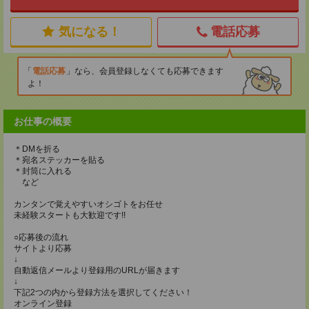
気になる！
電話応募
電話応募
なら、会員登録しなくても応募できます
よ！
お仕事の概要
＊DMを折る
＊宛名ステッカーを貼る
＊封筒に入れる
など
カンタンで覚えやすいオシゴトをお任せ
未経験スタートも大歓迎です!!
○応募後の流れ
サイトより応募
↓
自動返信メールより登録用のURLが届きます
↓
下記2つの内から登録方法を選択してください！
オンライン登録