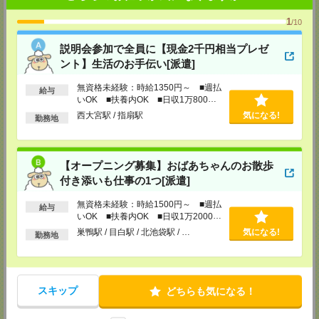
※川越営業所もあり…埼玉県川越市脇田本町11-1 川越シティービル6F
1
/10
TEL：0493-21-4510
担当：採用センター
説明会参加で全員に【現金2千円相当プレゼ
越谷営業所
ント】生活のお手伝い[派遣]
埼玉県越谷市南越谷1-16-8 イーストサンビル5 5F
TEL：048-990-4510
無資格未経験：時給1350円～ ■週払
給与
担当：採用センター
いOK ■扶養内OK ■日収1万800円
以上
西大宮駅 / 指扇駅
気になる!
錦糸町営業所
勤務地
東京都墨田区江東橋４－１９－３ 錦糸町ミハマビル 3階
TEL：03-5669-4522
担当：採用センター
【オープニング募集】おばあちゃんのお散歩
新宿営業所
付き添いも仕事の1つ[派遣]
〒160－0023
新宿区西新宿1-8-1
無資格未経験：時給1500円～ ■週払
給与
新宿ビルディング5Ｆ
いOK ■扶養内OK ■日収1万2000円
TEL：03-6911-4510
以上
担当：採用センター
巣鴨駅 / 目白駅 / 北池袋駅 / …
気になる!
勤務地
立川営業所
東京都立川市曙町2-31-15 日住金立川ビル3F
TEL：042-540-7331
担当：採用センター
スキップ
どちらも気になる！
池袋営業所