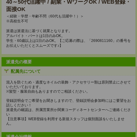
40～50代活躍中 / 副業・WワークOK / WEB登録・
面接OK
＜経験・学歴・年齢不問（60代も活躍中！）＞
※高校生不可
派遣は派遣法に基づく就業となります。
アルバイト・パートは1日のみOK。
学生・60歳以上は1日のみOK。【ご応募の際は、「2690811160」の番号を
お伝えいただくとスムーズです♪】
派遣先の概要
配属先について
混入を防ぐため・過度なネイルの装飾・アクセサリー類は原則禁止にさせて
いただいております。
※髪型・服装自由もありますのでご相談ください。
登録説明会でご希望をお聞きしますので、登録説明会参加時にはご要望をお
話しください！
派遣先の確認は、所属営業所か関東コーディネートセンターへご連絡くださ
い
【注意事項】WEB登録を利用する新規スタッフは個別面談をいたしませ
ん。
派遣会社情報