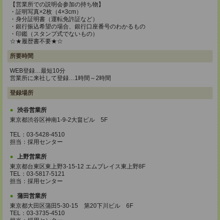
【営業所での説明会参加の持ち物】
・証明写真×2枚（4×3cm）
・身分証明書（運転免許証など）
・銀行振込希望の場合、銀行口座番号のわかるもの
・印鑑（スタンプ式でないもの）
☆★履歴書不要★☆
所要時間
WEB登録…最短10分
営業所に来社して登録…1時間～2時間
登録場所
渋谷営業所
東京都渋谷区神南1-9-2大畠ビル 5F
TEL：03-5428-4510
担当：採用センター
上野営業所
東京都台東区東上野3-15-12 エムプレイス東上野8F
TEL：03-5817-5121
担当：採用センター
蒲田営業所
東京都大田区蒲田5-30-15 第20下川ビル 6F
TEL：03-3735-4510