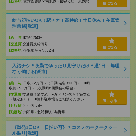
[勤務地]
東京都豊島区南池袋（最寄り駅：池袋駅）
気になる！
給与即払いOK！駅チカ！高時給！土日休み！在庫管
理業務[派遣]
[給 与]
時給1250円
[交通費]
交通費支給有り
気になる！
[勤務地]
今羽駅から徒歩2分
入浴ナシ＊夜勤でゆったり見守りだけ＊週1日～無理
なく働ける[派遣]
[給 与]
日収3.2万円～（日勤時給1800円） ■月
収例25.9万円～（夜勤月8回勤務の場合）
[交通費]
交通費全額支給 ■ガソリン代も全額支給
（規定あり） ■無料駐車場もご相談ください
気になる！
[月収例]
20～25万円
[勤務地]
浦和駅
/
北浦和駅
/
与野駅
《単発1日OK！日払い可》＊コスメのモクモクシー
ル貼り[派遣]