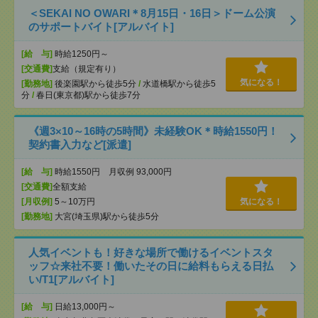
＜SEKAI NO OWARI＊8月15日・16日＞ドーム公演
のサポートバイト[アルバイト]
[給 与]
時給1250円～
[交通費]
支給（規定有り）
気になる！
[勤務地]
後楽園駅から徒歩5分
/
水道橋駅から徒歩5
分
/
春日(東京都)駅から徒歩7分
《週3×10～16時の5時間》未経験OK＊時給1550円！
契約書入力など[派遣]
[給 与]
時給1550円 月収例 93,000円
[交通費]
全額支給
[月収例]
5～10万円
気になる！
[勤務地]
大宮(埼玉県)駅から徒歩5分
人気イベントも！好きな場所で働けるイベントスタ
ッフ☆来社不要！働いたその日に給料もらえる日払
い/T1[アルバイト]
[給 与]
日給13,000円～