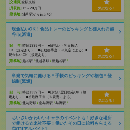
[交通費]
全額支給
[月収例]
15～20万円
気になる！
[勤務地]
浦和駅から徒歩4分
現金払いOK！食品トレーのピッキングと棚入れ@越
谷市[派遣]
[給 与]
時給1339円～ ■日払い・翌日振込
OK（規定あり） ■初勤務手当（※規定による）■
現金払いOK（規定あり）
気になる！
[勤務地]
越谷駅
/
北越谷駅
/
新越谷駅
/
…
単発で気軽に働ける＊手帳のピッキングや梱包＊登
録制[派遣]
[給 与]
時給1339円～ ■日払い翌日振込OK（規
定あり） ■初勤務手当（※規定による）
気になる！
[勤務地]
北与野駅
/
南与野駅
/
与野駅
/
…
ちいさいかわいいキャラのイベントも！好きな場所
で働ける☆来社不要！働いたその日に給料もらえる
◎/T1[アルバイト]