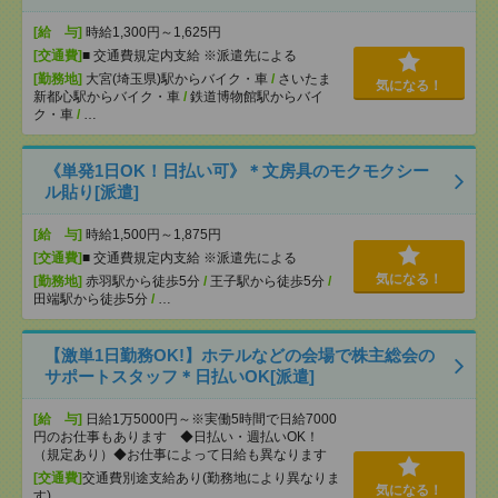
[給 与]
時給1,300円～1,625円
[交通費]
■ 交通費規定内支給 ※派遣先による
[勤務地]
大宮(埼玉県)駅からバイク・車
/
さいたま
気になる！
新都心駅からバイク・車
/
鉄道博物館駅からバイ
ク・車
/
…
《単発1日OK！日払い可》＊文房具のモクモクシー
ル貼り[派遣]
[給 与]
時給1,500円～1,875円
[交通費]
■ 交通費規定内支給 ※派遣先による
気になる！
[勤務地]
赤羽駅から徒歩5分
/
王子駅から徒歩5分
/
田端駅から徒歩5分
/
…
【激単1日勤務OK!】ホテルなどの会場で株主総会の
サポートスタッフ＊日払いOK[派遣]
[給 与]
日給1万5000円～※実働5時間で日給7000
円のお仕事もあります ◆日払い・週払いOK！
（規定あり）◆お仕事によって日給も異なります
[交通費]
交通費別途支給あり(勤務地により異なりま
気になる！
す)