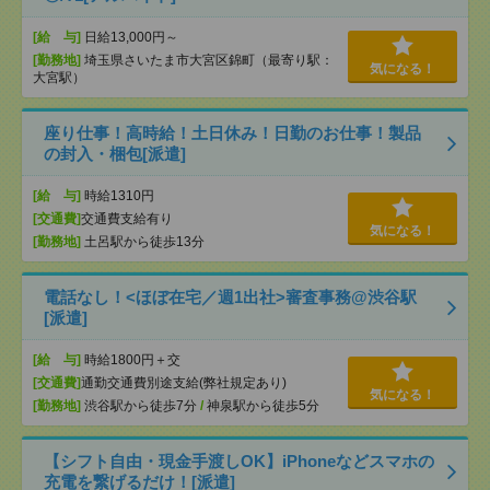
[給 与]
日給13,000円～
[勤務地]
埼玉県さいたま市大宮区錦町（最寄り駅：
気になる！
大宮駅）
座り仕事！高時給！土日休み！日勤のお仕事！製品
の封入・梱包[派遣]
[給 与]
時給1310円
[交通費]
交通費支給有り
気になる！
[勤務地]
土呂駅から徒歩13分
電話なし！<ほぼ在宅／週1出社>審査事務@渋谷駅
[派遣]
[給 与]
時給1800円＋交
[交通費]
通勤交通費別途支給(弊社規定あり)
気になる！
[勤務地]
渋谷駅から徒歩7分
/
神泉駅から徒歩5分
【シフト自由・現金手渡しOK】iPhoneなどスマホの
充電を繋げるだけ！[派遣]