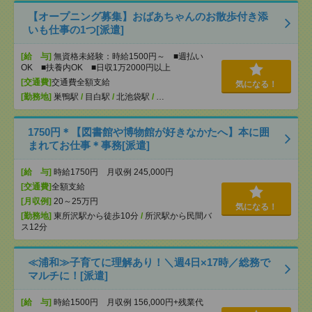
【オープニング募集】おばあちゃんのお散歩付き添
いも仕事の1つ[派遣]
[給 与]
無資格未経験：時給1500円～ ■週払い
OK ■扶養内OK ■日収1万2000円以上
[交通費]
交通費全額支給
気になる！
[勤務地]
巣鴨駅
/
目白駅
/
北池袋駅
/
…
1750円＊【図書館や博物館が好きなかたへ】本に囲
まれてお仕事＊事務[派遣]
[給 与]
時給1750円 月収例 245,000円
[交通費]
全額支給
[月収例]
20～25万円
気になる！
[勤務地]
東所沢駅から徒歩10分
/
所沢駅から民間バ
ス12分
≪浦和≫子育てに理解あり！＼週4日×17時／総務で
マルチに！[派遣]
[給 与]
時給1500円 月収例 156,000円+残業代