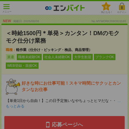
0
メニュー
気になる！
ログイン
NEW
掲載日 :2026
/
08
/
06
No.MYWORK2690811160
＜時給1500円＊単発＞カンタン！DMのモク
モク仕分け業務
職種：
軽作業（仕分け・ピッキング・検品、商品管理）
派遣
職種未経験OK
社会人未経験OK
大学生歓迎
ブランクOK
WEB登録・面接OK
好きな時にお仕事可能！スキマ時間にサクッとカン
タンなお仕事
【単発1日から自由！】この日予定無いなやちょっとヒマだな・・
...
もっとみる
応募ページへ