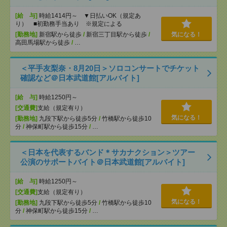
[給 与]
時給1414円～ ▼日払いOK（規定あ
り） ■初勤務手当あり ※規定による
[勤務地]
新宿駅から徒歩
/
新宿三丁目駅から徒歩
/
気になる！
高田馬場駅から徒歩
/
…
＜平手友梨奈・8月20日＞ソロコンサートでチケット
確認など＠日本武道館[アルバイト]
[給 与]
時給1250円～
[交通費]
支給（規定有り）
気になる！
[勤務地]
九段下駅から徒歩5分
/
竹橋駅から徒歩10
分
/
神保町駅から徒歩15分
/
…
＜日本を代表するバンド＊サカナクション＞ツアー
公演のサポートバイト＠日本武道館[アルバイト]
[給 与]
時給1250円～
[交通費]
支給（規定有り）
気になる！
[勤務地]
九段下駅から徒歩5分
/
竹橋駅から徒歩10
分
/
神保町駅から徒歩15分
/
…