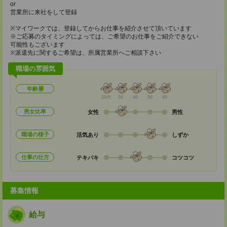
or
営業所に来社をして登録
※マイワークでは、登録してからお仕事を紹介させて頂いています
※ご応募のタイミングによっては、ご希望のお仕事をご紹介できない
可能性もございます
※派遣先に関するご希望は、所属営業所へご相談下さい
職場の雰囲気
年齢層
20代
30
40
50
60
男女比率
女性
男性
職場の様子
活気あり
しずか
仕事の仕方
テキパキ
コツコツ
募集情報
給与