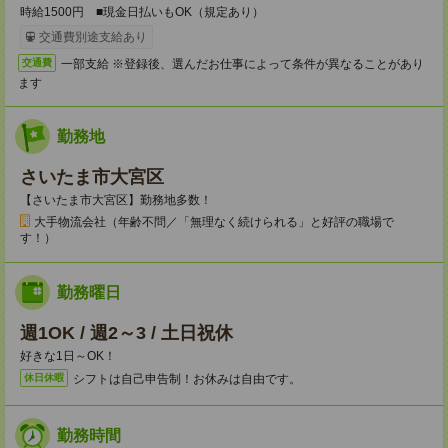
時給1500円 ■現金日払いもOK（規定あり）
交通費別途支給あり
一部支給 ※登録後、選んだお仕事によって条件が異なることがあり
交通費
ます
勤務地
さいたま市大宮区
【さいたま市大宮区】勤務地多数！
大手物流会社（年齢不問／「無理なく続けられる」と好評の職場で
す！）
勤務曜日
週1OK / 週2～3 / 土日祝休
好きな1日～OK！
シフトは自己申告制！お休みは自由です。
休日休暇
勤務時間