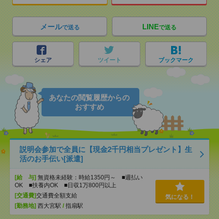
メール
LINE
で送る
で送る
シェア
ツイート
ブックマーク
あなたの閲覧履歴からの
おすすめ
説明会参加で全員に【現金2千円相当プレゼント】生
活のお手伝い[派遣]
[給 与]
無資格未経験：時給1350円～ ■週払い
OK ■扶養内OK ■日収1万800円以上
[交通費]
交通費全額支給
気になる！
[勤務地]
西大宮駅
/
指扇駅