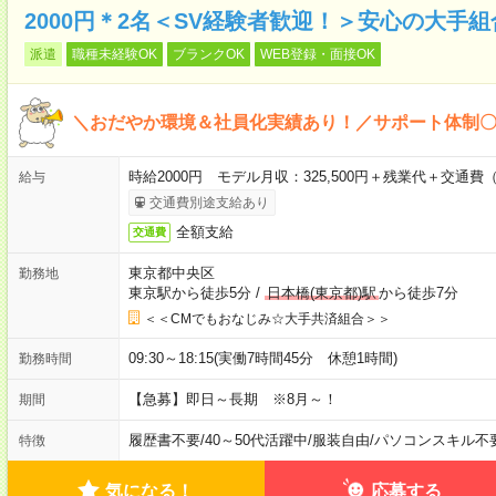
2000円＊2名＜SV経験者歓迎！＞安心の大手組
派遣
職種未経験OK
ブランクOK
WEB登録・面接OK
＼おだやか環境＆社員化実績あり！／サポート体制
時給2000円 モデル月収：325,500円＋残業代＋交通費
給与
交通費別途支給あり
全額支給
交通費
東京都中央区
勤務地
東京駅から徒歩5分
/
日本橋(東京都)駅
から徒歩7分
＜＜CMでもおなじみ☆大手共済組合＞＞
09:30～18:15(実働7時間45分 休憩1時間)
勤務時間
【急募】即日～長期 ※8月～！
期間
履歴書不要
/
40～50代活躍中
/
服装自由
/
パソコンスキル不
特徴
気になる！
応募する