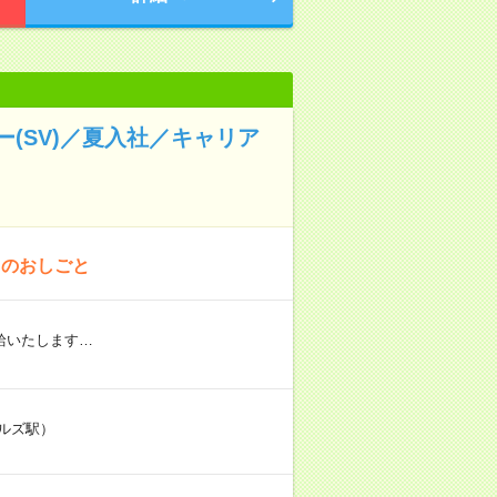
(SV)／夏入社／キャリア
！のおしごと
給いたします…
ルズ駅）