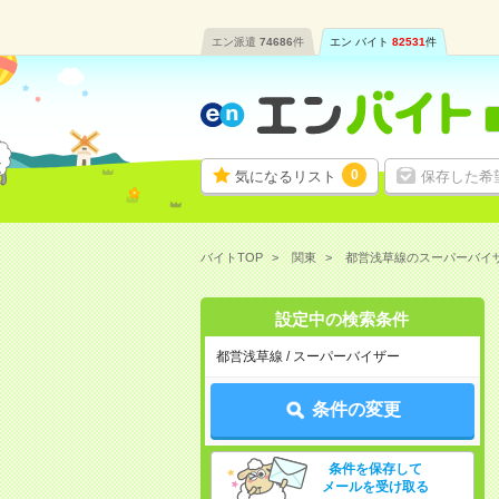
エン派遣
74686
件
エン バイト
82531
件
0
気になるリスト
保存した希
バイトTOP
関東
都営浅草線のスーパーバイ
設定中の検索条件
都営浅草線 / スーパーバイザー
条件の変更
条件を保存して
メールを受け取る