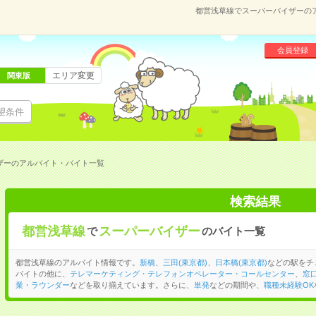
都営浅草線でスーパーバイザーの
会員登録
エリア変更
関東版
望条件
ザーのアルバイト・バイト一覧
検索結果
都営浅草線
スーパーバイザー
で
のバイト一覧
都営浅草線のアルバイト情報です。
新橋
、
三田(東京都)
、
日本橋(東京都)
などの駅をチ
バイトの他に、
テレマーケティング・テレフォンオペレーター・コールセンター
、
窓
業・ラウンダー
などを取り揃えています。さらに、
単発
などの期間や、
職種未経験OK