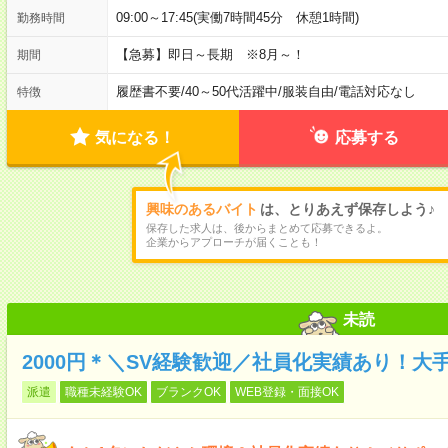
09:00～17:45(実働7時間45分 休憩1時間)
勤務時間
【急募】即日～長期 ※8月～！
期間
履歴書不要
/
40～50代活躍中
/
服装自由
/
電話対応なし
特徴
気になる！
応募する
興味のあるバイト
は、とりあえず保存しよう♪
保存した求人は、後からまとめて応募できるよ。
企業からアプローチが届くことも！
未読
2000円＊＼SV経験歓迎／社員化実績あり！大
派遣
職種未経験OK
ブランクOK
WEB登録・面接OK