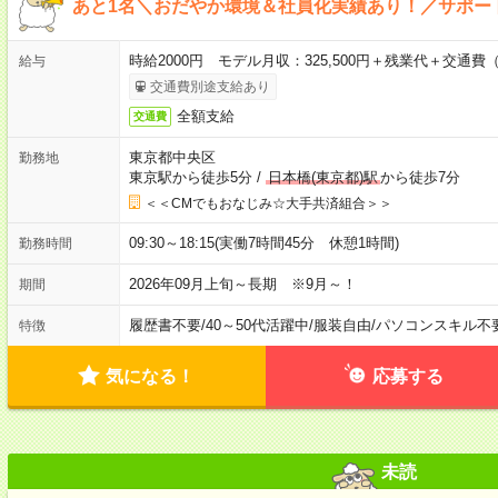
あと1名＼おだやか環境＆社員化実績あり！／サポー
時給2000円 モデル月収：325,500円＋残業代＋交通費
給与
交通費別途支給あり
全額支給
交通費
東京都中央区
勤務地
東京駅から徒歩5分
/
日本橋(東京都)駅
から徒歩7分
＜＜CMでもおなじみ☆大手共済組合＞＞
09:30～18:15(実働7時間45分 休憩1時間)
勤務時間
2026年09月上旬～長期 ※9月～！
期間
履歴書不要
/
40～50代活躍中
/
服装自由
/
パソコンスキル不
特徴
気になる！
応募する
未読