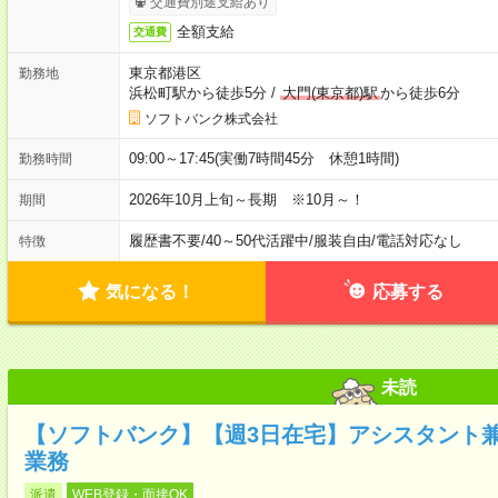
交通費別途支給あり
全額支給
交通費
東京都港区
勤務地
浜松町駅から徒歩5分
/
大門(東京都)駅
から徒歩6分
ソフトバンク株式会社
09:00～17:45(実働7時間45分 休憩1時間)
勤務時間
2026年10月上旬～長期 ※10月～！
期間
履歴書不要
/
40～50代活躍中
/
服装自由
/
電話対応なし
特徴
気になる！
応募する
未読
【ソフトバンク】【週3日在宅】アシスタント
業務
派遣
WEB登録・面接OK