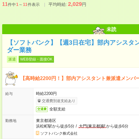
2,029
11
平均時給:
円
件中
1
～
11
件表示
未読
【ソフトバンク】【週3日在宅】部内アシスタ
ダー業務
派遣
WEB登録・面接OK
【高時給2200円！】部内アシスタント兼派遣メンバ
時給2200円
給与
交通費別途支給あり
全額支給
交通費
東京都港区
勤務地
浜松町駅から徒歩5分
/
大門(東京都)駅
から徒歩6分
ソフトバンク株式会社