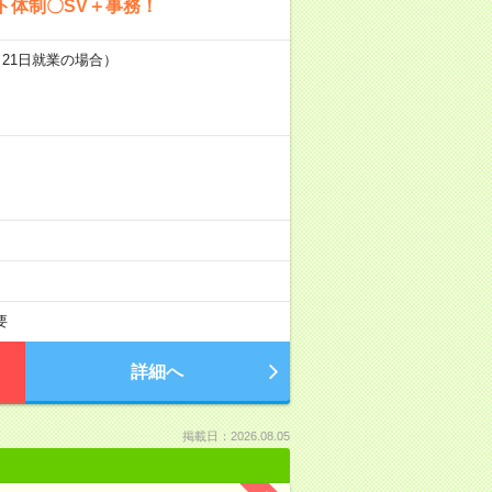
ト体制〇SV＋事務！
（21日就業の場合）
要
詳細へ
掲載日：2026.08.05