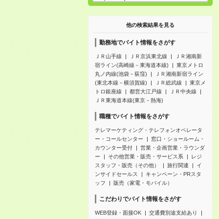
他の検索結果を見る
勤務地でバイト情報をさがす
ＪＲ山手線
ＪＲ京浜東北線
ＪＲ湘南新
宿ライン(高崎線－東海道本線)
東京メトロ
丸ノ内線(池袋－荻窪)
ＪＲ湘南新宿ライン
(東北本線－横須賀線)
ＪＲ総武線
東京メ
トロ銀座線
都営大江戸線
ＪＲ中央線
ＪＲ東海道本線(東京－熱海)
職種でバイト情報をさがす
テレマーケティング・テレフォンオペレータ
ー・コールセンター
窓口・ショールーム・
カウンター受付
営業・企画営業・ラウンダ
ー
その他営業・販売・サービス系
レジ
スタッフ・販売（その他）
旅行関連
イ
ンサイドセールス
キャンペーン・PRスタ
ッフ
販売（家電・モバイル）
こだわりでバイト情報をさがす
WEB登録・面接OK
交通費別途支給あり