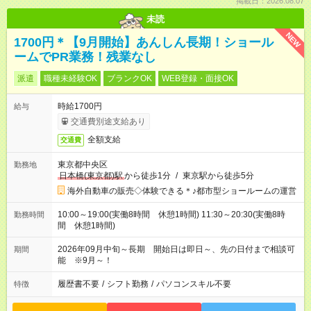
掲載日：2026.08.07
未読
NEW
1700円＊【9月開始】あんしん長期！ショール
ームでPR業務！残業なし
派遣
職種未経験OK
ブランクOK
WEB登録・面接OK
時給1700円
給与
交通費別途支給あり
全額支給
交通費
東京都中央区
勤務地
日本橋(東京都)駅
から徒歩1分
/
東京駅から徒歩5分
海外自動車の販売◇体験できる＊♪都市型ショールームの運営
10:00～19:00(実働8時間 休憩1時間) 11:30～20:30(実働8時
勤務時間
間 休憩1時間)
2026年09月中旬～長期 開始日は即日～、先の日付まで相談可
期間
能 ※9月～！
履歴書不要
/
シフト勤務
/
パソコンスキル不要
特徴