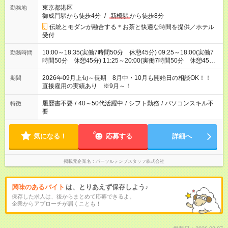
東京都港区
勤務地
御成門駅から徒歩4分
/
新橋駅
から徒歩8分
伝統とモダンが融合する＊お茶と快適な時間を提供／ホテル
受付
10:00～18:35(実働7時間50分 休憩45分) 09:25～18:00(実働7
勤務時間
時間50分 休憩45分) 11:25～20:00(実働7時間50分 休憩45分)
※時間シフト勤務
2026年09月上旬～長期 8月中・10月も開始日の相談OK！！
期間
直接雇用の実績あり ※9月～！
履歴書不要
/
40～50代活躍中
/
シフト勤務
/
パソコンスキル不
特徴
要
気になる！
応募する
詳細へ
掲載元企業名
パーソルテンプスタッフ株式会社
興味のあるバイト
は、とりあえず保存しよう♪
保存した求人は、後からまとめて応募できるよ。
企業からアプローチが届くことも！