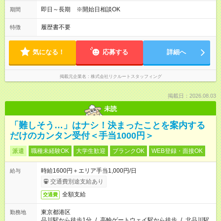
即日～長期 ※開始日相談OK
期間
履歴書不要
特徴
気になる！
応募する
詳細へ
掲載元企業名
株式会社リクルートスタッフィング
掲載日：2026.08.03
未読
「難しそう…」はナシ！決まったことを案内する
だけのカンタン受付＜手当1000円＞
派遣
職種未経験OK
大学生歓迎
ブランクOK
WEB登録・面接OK
時給1600円＋エリア手当1,000円/日
給与
交通費別途支給あり
全額支給
交通費
東京都港区
勤務地
品川駅から徒歩1分
/
高輪ゲートウェイ駅から徒歩
/
北品川駅