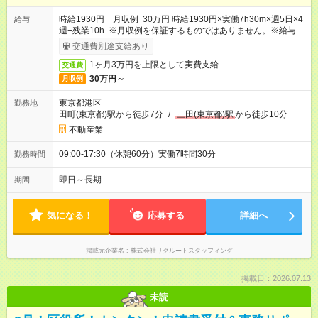
時給1930円 月収例 30万円 時給1930円×実働7h30m×週5日×4
給与
週+残業10h ※月収例を保証するものではありません。※給与即
受取りサービス利用可（利用条件有）
交通費別途支給あり
1ヶ月3万円を上限として実費支給
交通費
30万円～
月収例
東京都港区
勤務地
田町(東京都)駅から徒歩7分
/
三田(東京都)駅
から徒歩10分
不動産業
09:00-17:30（休憩60分）実働7時間30分
勤務時間
即日～長期
期間
気になる！
応募する
詳細へ
掲載元企業名
株式会社リクルートスタッフィング
掲載日：2026.07.13
未読