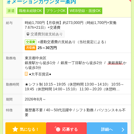
ォメーションカウンター案内
派遣
職種未経験OK
ブランクOK
WEB登録・面接OK
時給1,700円【月収例】約273,000円（時給1,700円×実働
給与
7.67h×21日）+交通費
交通費別途支給あり
○通勤交通費の支給あり（当社規定による）
交通費
25～30万円
月収例
東京都中央区
勤務地
銀座駅から徒歩1分
/
銀座一丁目駅から徒歩2分
/
東銀座駅
か
ら徒歩3分
●大手百貨店●
★シフト制 10:15～19:05（休憩時間 13:00～14:10） 10:55～
勤務時間
19:45（休憩時間 14:00～15:10） 11:30～20:20（休憩時
間 15:00～16:10） 12:00～20:50（休憩時間 15:00～16:10）
他、派遣先の規定による
2026年8月～
期間
履歴書不要
/
40～50代活躍中
/
シフト勤務
/
パソコンスキル不
特徴
要
気になる！
応募する
詳細へ