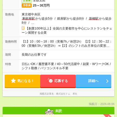
全額支給
交通費
25～30万円
月収例
東京都中央区
勤務地
東銀座駅
から徒歩5分
/
銀座駅から徒歩8分
/
新橋駅
から徒歩
8分
/
…
【創業100年以上】全国の主要都市を中心にレストランをチェ
ーン展開する企業
【1】10：00～18：00（実働7h／休憩1h） 【2】12：30～22：
勤務時間
00（実働8.5h／休憩1h） ⇒【2】のシフトのみ月単位の変形労
働制：160～177.1h/月（超過分は別途全額支給）
長期のお仕事です
期間
日払いOK
/
履歴書不要
/
40～50代活躍中
/
副業・WワークOK
/
特徴
シフト勤務
/
パソコンスキル不要
気になる！
応募する
詳細へ
掲載元企業名
株式会社ドム 本社
掲載日：2026.08.06
未読