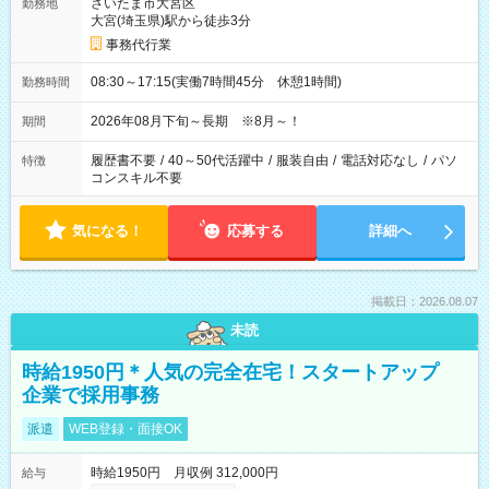
さいたま市大宮区
勤務地
大宮(埼玉県)駅から徒歩3分
事務代行業
08:30～17:15(実働7時間45分 休憩1時間)
勤務時間
2026年08月下旬～長期 ※8月～！
期間
履歴書不要
/
40～50代活躍中
/
服装自由
/
電話対応なし
/
パソ
特徴
コンスキル不要
気になる！
応募する
詳細へ
掲載日：2026.08.07
未読
時給1950円＊人気の完全在宅！スタートアップ
企業で採用事務
派遣
WEB登録・面接OK
時給1950円 月収例 312,000円
給与