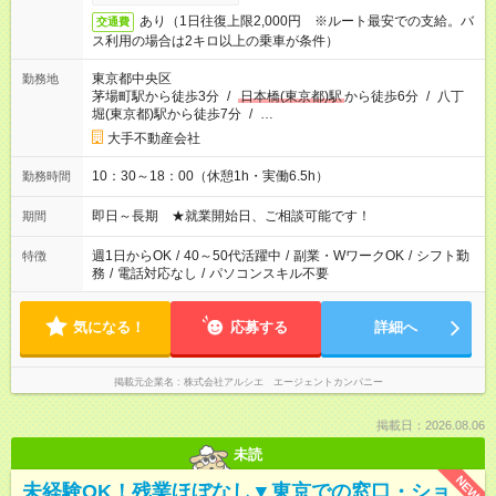
あり（1日往復上限2,000円 ※ルート最安での支給。バ
交通費
ス利用の場合は2キロ以上の乗車が条件）
東京都中央区
勤務地
茅場町駅から徒歩3分
/
日本橋(東京都)駅
から徒歩6分
/
八丁
堀(東京都)駅から徒歩7分
/
…
大手不動産会社
10：30～18：00（休憩1h・実働6.5h）
勤務時間
即日～長期 ★就業開始日、ご相談可能です！
期間
週1日からOK
/
40～50代活躍中
/
副業・WワークOK
/
シフト勤
特徴
務
/
電話対応なし
/
パソコンスキル不要
気になる！
応募する
詳細へ
掲載元企業名
株式会社アルシエ エージェントカンパニー
掲載日：2026.08.06
未読
NEW
未経験OK！残業ほぼなし▼東京での窓口・ショ