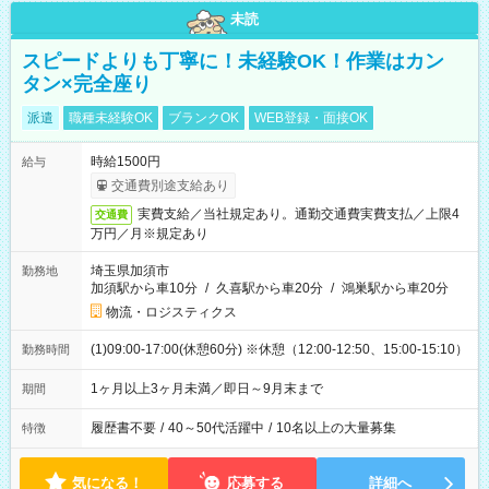
未読
スピードよりも丁寧に！未経験OK！作業はカン
タン×完全座り
派遣
職種未経験OK
ブランクOK
WEB登録・面接OK
時給1500円
給与
交通費別途支給あり
実費支給／当社規定あり。通勤交通費実費支払／上限4
交通費
万円／月※規定あり
埼玉県加須市
勤務地
加須駅から車10分
/
久喜駅から車20分
/
鴻巣駅から車20分
物流・ロジスティクス
(1)09:00-17:00(休憩60分) ※休憩（12:00-12:50、15:00-15:10）
勤務時間
1ヶ月以上3ヶ月未満／即日～9月末まで
期間
履歴書不要
/
40～50代活躍中
/
10名以上の大量募集
特徴
気になる！
応募する
詳細へ