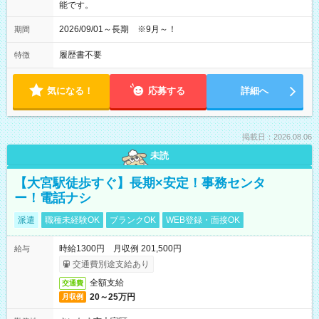
能です。
2026/09/01～長期 ※9月～！
期間
履歴書不要
特徴
気になる！
応募する
詳細へ
掲載日：2026.08.06
未読
【大宮駅徒歩すぐ】長期×安定！事務センタ
ー！電話ナシ
派遣
職種未経験OK
ブランクOK
WEB登録・面接OK
時給1300円 月収例 201,500円
給与
交通費別途支給あり
全額支給
交通費
20～25万円
月収例