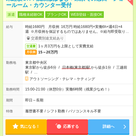
ールーム・カウンター受付
派遣
職種未経験OK
ブランクOK
WEB登録・面接OK
時給1680円 月収例 16万円 時給1680円×実働6h×週4日×4
給与
週 ※月収例を保証するものではありません。※給与即受取りサ
ービス利用可（利用条件有）
交通費別途支給あり
1ヶ月3万円を上限として実費支給
交通費
15～20万円
月収例
東京都中央区
勤務地
東京駅から徒歩6分
/
日本橋(東京都)駅
から徒歩1分
/
三越前
駅
/
…
アウトソーシング・テレマ－ケティング
15:00-21:00（休憩0分）実働6時間（残業少なめ！）
勤務時間
即日～長期
期間
履歴書不要
/
シフト勤務
/
パソコンスキル不要
特徴
気になる！
応募する
詳細へ