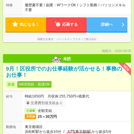
履歴書不要
/
副業・WワークOK
/
シフト勤務
/
パソコンスキル
特徴
不要
気になる！
応募する
詳細へ
掲載元企業名
パーソルテンプスタッフ株式会社
掲載日：2026.08.05
未読
NEW
9月！区役所でのお仕事経験が活かせる！事務の
お仕事！
派遣
WEB登録・面接OK
時給1650円 月収例 255,750円+残業代
給与
交通費別途支給あり
全額支給
交通費
25～30万円
月収例
東京都港区
勤務地
浜松町駅から徒歩10分
/
大門(東京都)駅
から徒歩5分