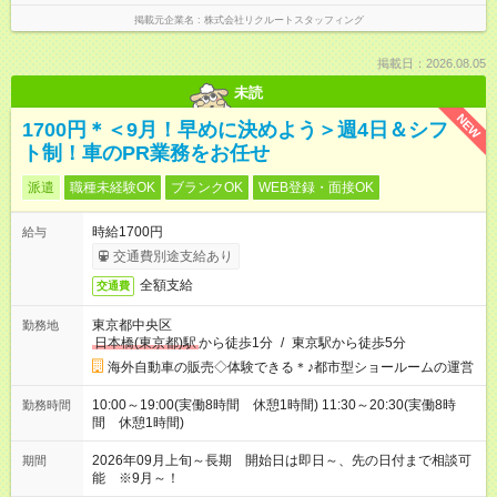
掲載元企業名
株式会社リクルートスタッフィング
掲載日：2026.08.05
未読
NEW
1700円＊＜9月！早めに決めよう＞週4日＆シフ
ト制！車のPR業務をお任せ
派遣
職種未経験OK
ブランクOK
WEB登録・面接OK
時給1700円
給与
交通費別途支給あり
全額支給
交通費
東京都中央区
勤務地
日本橋(東京都)駅
から徒歩1分
/
東京駅から徒歩5分
海外自動車の販売◇体験できる＊♪都市型ショールームの運営
10:00～19:00(実働8時間 休憩1時間) 11:30～20:30(実働8時
勤務時間
間 休憩1時間)
2026年09月上旬～長期 開始日は即日～、先の日付まで相談可
期間
能 ※9月～！