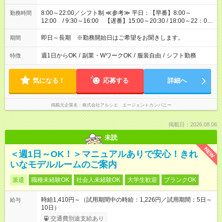
8:00～22:00／シフト制 ≪参考≫ 平日：【早番】8:00～
勤務時間
12:00 / 9:30～16:00 【遅番】15:00～20:30 / 18:00～22：00
土日祝 9:30～16:00 / 10:00～18:00 / 15:00～20:30（休憩1時
間）
即日～長期 ※勤務開始日はご希望をお聞きします。
期間
週1日からOK
/
副業・WワークOK
/
服装自由
/
シフト勤務
特徴
気になる！
応募する
詳細へ
掲載元企業名
株式会社アルシエ エージェントカンパニー
掲載日：2026.08.06
未読
NEW
＜週1日～OK！＞マニュアルありで安心！きれ
いなモデルルームのご案内
派遣
職種未経験OK
社会人未経験OK
大学生歓迎
ブランクOK
時給1,410円～（試用期間中の時給：1,226円／試用期間：5日～
給与
10日）
交通費別途支給あり