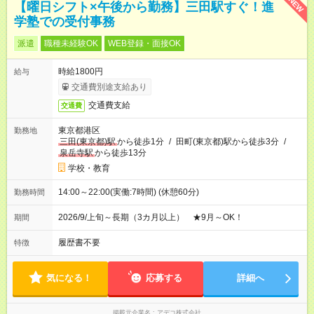
NEW
【曜日シフト×午後から勤務】三田駅すぐ！進
学塾での受付事務
派遣
職種未経験OK
WEB登録・面接OK
時給1800円
給与
交通費別途支給あり
交通費支給
交通費
東京都港区
勤務地
三田(東京都)駅
から徒歩1分
/
田町(東京都)駅から徒歩3分
/
泉岳寺駅
から徒歩13分
学校・教育
14:00～22:00(実働:7時間) (休憩60分)
勤務時間
2026/9/上旬～長期（3カ月以上） ★9月～OK！
期間
履歴書不要
特徴
気になる！
応募する
詳細へ
掲載元企業名
アデコ株式会社