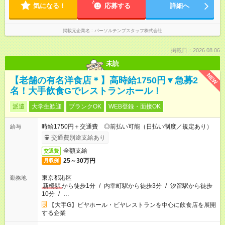
気になる！
応募する
詳細へ
掲載元企業名
パーソルテンプスタッフ株式会社
掲載日：2026.08.06
未読
NEW
【老舗の有名洋食店＊】高時給1750円▼急募2
名！大手飲食Gでレストランホール！
派遣
大学生歓迎
ブランクOK
WEB登録・面接OK
時給1750円＋交通費 ◎前払い可能（日払い制度／規定あり）
給与
交通費別途支給あり
全額支給
交通費
25～30万円
月収例
東京都港区
勤務地
新橋駅
から徒歩1分
/
内幸町駅から徒歩3分
/
汐留駅から徒歩
10分
/
…
【大手G】ビヤホール・ビヤレストランを中心に飲食店を展開
する企業