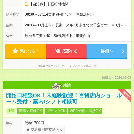
【自治体】市区町村機関
08:30～17:15(実働7時間45分 休憩1時間)
勤務時間
2026年09月上旬～長期 来年3月末までの予定です ※9月～！
期間
履歴書不要
/
40～50代活躍中
/
服装自由
特徴
気になる！
応募する
詳細へ
掲載元企業名
パーソルテンプスタッフ株式会社
掲載日：2026.08.05
未読
NEW
開始日相談OK！未経験歓迎！百貨店内ショール
ーム受付・案内/シフト相談可
派遣
職種未経験OK
ブランクOK
WEB登録・面接OK
時給1700円
給与
交通費別途支給あり