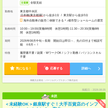
全額支給
交通費
東京都中央区
勤務地
日本橋(東京都)駅
から徒歩1分
/
東京駅から徒歩5分
海外自動車の販売◇体験できる＊♪都市型ショールームの運営
10:00～19:00(実働8時間 休憩1時間) 11:30～20:30(実働8時
勤務時間
間 休憩1時間)
2026年08月中旬～長期 開始日は即日～、先の日付まで相談可
期間
能 ※8月～！
履歴書不要
/
副業・WワークOK
/
シフト勤務
/
パソコンスキル
特徴
不要
気になる！
応募する
詳細へ
掲載元企業名
パーソルテンプスタッフ株式会社
掲載日：2026.08.05
未読
NEW
＜未経験OK＞銀座駅すぐ！大手百貨店のインフ