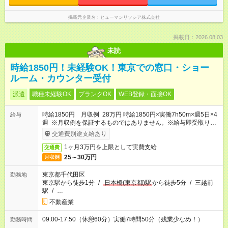
掲載元企業名
ヒューマンリソシア株式会社
掲載日：2026.08.03
未読
時給1850円！未経験OK！東京での窓口・ショー
ルーム・カウンター受付
派遣
職種未経験OK
ブランクOK
WEB登録・面接OK
時給1850円 月収例 28万円 時給1850円×実働7h50m×週5日×4
給与
週 ※月収例を保証するものではありません。※給与即受取りサ
ービス利用可（利用条件有）
交通費別途支給あり
1ヶ月3万円を上限として実費支給
交通費
25～30万円
月収例
東京都千代田区
勤務地
東京駅から徒歩1分
/
日本橋(東京都)駅
から徒歩5分
/
三越前
駅
/
…
不動産業
09:00-17:50（休憩60分）実働7時間50分（残業少なめ！）
勤務時間