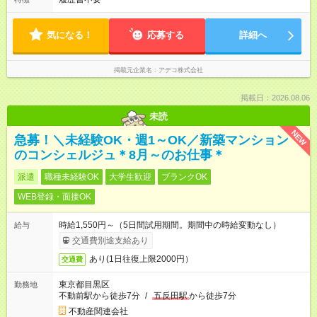
気になる！
応募する
詳細へ
掲載元企業名
アデコ株式会社
掲載日：2026.08.06
未読
NEW
急募！＼未経験OK・週1～OK／新築マンション
のコンシェルジュ＊8月～のお仕事＊
派遣
職種未経験OK
大学生歓迎
ブランクOK
WEB登録・面接OK
時給1,550円～（5日間試用期間。期間中の時給変動なし）
給与
交通費別途支給あり
あり(1日往復上限2000円）
交通費
東京都目黒区
勤務地
不動前駅から徒歩7分
/
五反田駅
から徒歩7分
不動産関連会社