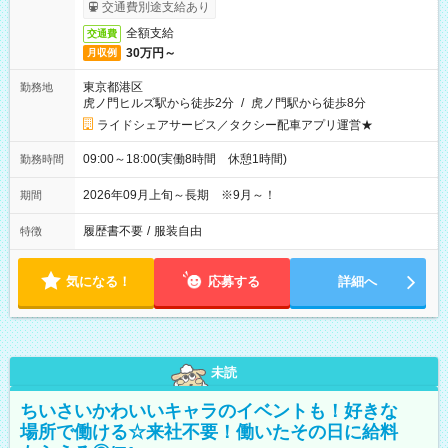
交通費別途支給あり
全額支給
交通費
30万円～
月収例
東京都港区
勤務地
虎ノ門ヒルズ駅から徒歩2分
/
虎ノ門駅から徒歩8分
ライドシェアサービス／タクシー配車アプリ運営★
09:00～18:00(実働8時間 休憩1時間)
勤務時間
2026年09月上旬～長期 ※9月～！
期間
履歴書不要
/
服装自由
特徴
気になる！
応募する
詳細へ
未読
ちいさいかわいいキャラのイベントも！好きな
場所で働ける☆来社不要！働いたその日に給料