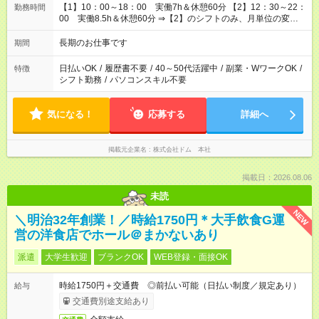
【1】10：00～18：00 実働7h＆休憩60分 【2】12：30～22：
勤務時間
00 実働8.5h＆休憩60分 ⇒【2】のシフトのみ、月単位の変形
労働制：160～177.1h/月（超過分は別途全額支給） ★時短相談
OK（6h～）
長期のお仕事です
期間
日払いOK
/
履歴書不要
/
40～50代活躍中
/
副業・WワークOK
/
特徴
シフト勤務
/
パソコンスキル不要
気になる！
応募する
詳細へ
掲載元企業名
株式会社ドム 本社
掲載日：2026.08.06
未読
NEW
＼明治32年創業！／時給1750円＊大手飲食G運
営の洋食店でホール＠まかないあり
派遣
大学生歓迎
ブランクOK
WEB登録・面接OK
時給1750円＋交通費 ◎前払い可能（日払い制度／規定あり）
給与
交通費別途支給あり