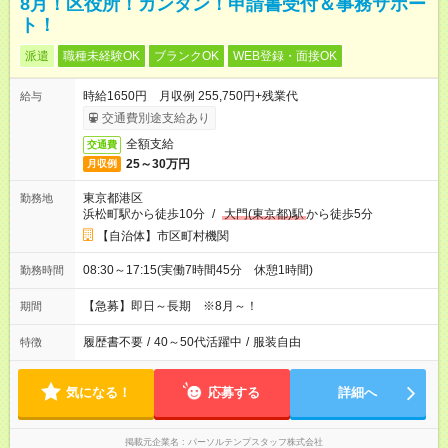
8月！区役所！カンタン！申請書受付＆事務サポー
ト！
派遣
職種未経験OK
ブランクOK
WEB登録・面接OK
時給1650円 月収例 255,750円+残業代
給与
交通費別途支給あり
全額支給
交通費
25～30万円
月収例
東京都港区
勤務地
浜松町駅から徒歩10分
/
大門(東京都)駅
から徒歩5分
【自治体】市区町村機関
08:30～17:15(実働7時間45分 休憩1時間)
勤務時間
【急募】即日～長期 ※8月～！
期間
履歴書不要
/
40～50代活躍中
/
服装自由
特徴
気になる！
応募する
詳細へ
掲載元企業名
パーソルテンプスタッフ株式会社