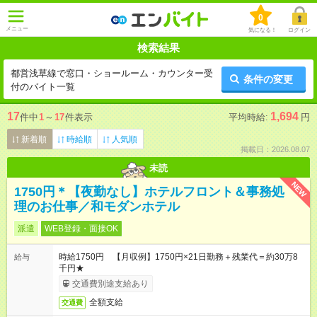
0
メニュー
気になる！
ログイン
検索結果
都営浅草線で窓口・ショールーム・カウンター受
条件の変更
付のバイト一覧
17
1,694
件中
1
～
17
件表示
平均時給:
円
新着順
時給順
人気順
掲載日：2026.08.07
未読
NEW
1750円＊【夜勤なし】ホテルフロント＆事務処
理のお仕事／和モダンホテル
派遣
WEB登録・面接OK
時給1750円 【月収例】1750円×21日勤務＋残業代＝約30万8
給与
千円★
交通費別途支給あり
全額支給
交通費