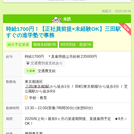
掲載日：2026.08.06
未読
NEW
時給1700円！【正社員前提×未経験OK】三田駅
すぐの進学塾で事務
紹介予定派遣
職種未経験OK
WEB登録・面接OK
時給1700円 ＊直雇用後は月給例:235000円
給与
交通費別途支給あり
交通費支給
交通費
東京都港区
勤務地
三田(東京都)駅
から徒歩1分
/
田町(東京都)駅から徒歩3分
/
芝
公園駅から徒歩9分
学校・教育
13:30～22:00(実働:7時間30分) (休憩60分)
勤務時間
2026/9/上旬～最長6ヶ月の派遣期間後、直接雇用予定 ★9月～
期間
OK！
履歴書不要
特徴