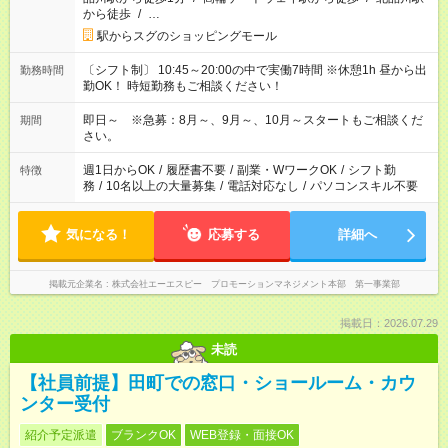
から徒歩
/
…
駅からスグのショッピングモール
〔シフト制〕 10:45～20:00の中で実働7時間 ※休憩1h 昼から出
勤務時間
勤OK！ 時短勤務もご相談ください！
即日～ ※急募：8月～、9月～、10月～スタートもご相談くだ
期間
さい。
週1日からOK
/
履歴書不要
/
副業・WワークOK
/
シフト勤
特徴
務
/
10名以上の大量募集
/
電話対応なし
/
パソコンスキル不要
気になる！
応募する
詳細へ
掲載元企業名
株式会社エーエスピー プロモーションマネジメント本部 第一事業部
掲載日：2026.07.29
未読
【社員前提】田町での窓口・ショールーム・カウ
ンター受付
紹介予定派遣
ブランクOK
WEB登録・面接OK