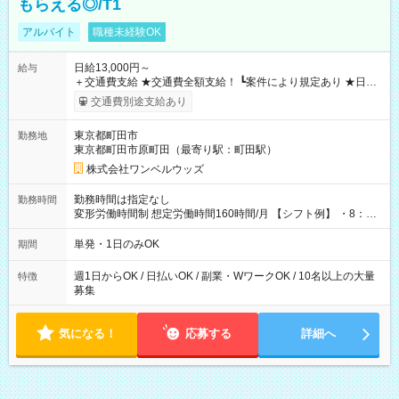
もらえる◎/T1
アルバイト
職種未経験OK
日給13,000円～
給与
＋交通費支給 ★交通費全額支給！ ┗案件により規定あり ★日払
いOK！（規定あり） ┗働いたその日に現金GET♪ お仕事後はコ
交通費別途支給あり
ンビニATMから 日払い分を引き落とせます！ 【試用期間】試
用期間なし
東京都町田市
勤務地
東京都町田市原町田（最寄り駅：町田駅）
株式会社ワンベルウッズ
勤務時間は指定なし
勤務時間
変形労働時間制 想定労働時間160時間/月 【シフト例】 ・8：00
～21：00
単発・1日のみOK
期間
週1日からOK / 日払いOK / 副業・WワークOK / 10名以上の大量
特徴
募集
気になる！
応募する
詳細へ