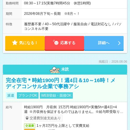
08:30～17:15(実働7時間45分 休憩1時間)
勤務時間
2026年08月下旬～長期 ※8月～！
期間
履歴書不要
/
40～50代活躍中
/
服装自由
/
電話対応なし
/
パソ
特徴
コンスキル不要
気になる！
応募する
詳細へ
掲載日：2026.08.06
未読
完全在宅＊時給1900円！週4日＆10～16時！メ
ディアコンサル企業で事務アシ
派遣
ブランクOK
WEB登録・面接OK
時給1900円 月収例 15万円 時給1900円×実働5h×週4日×4
給与
週 ※月収例を保証するものではありません。※給与即受取りサ
ービス利用可（利用条件有）
交通費別途支給あり
1ヶ月3万円を上限として実費支給
交通費