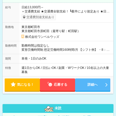
日給13,000円～
給与
＋交通費支給 ★交通費全額支給！ ┗案件により規定あり ★日払
いOK！（規定あり） ┗働いたその日に現金GET♪ お仕事後はコ
交通費別途支給あり
ンビニATMから 日払い分を引き落とせます！ 【試用期間】試
用期間なし
東京都町田市
勤務地
東京都町田市原町田（最寄り駅：町田駅）
株式会社ワンベルウッズ
勤務時間は指定なし
勤務時間
変形労働時間制 想定労働時間160時間/月 【シフト例】 ・8：00
～21：00
単発・1日のみOK
期間
週1日からOK / 日払いOK / 副業・WワークOK / 10名以上の大量
特徴
募集
気になる！
応募する
詳細へ
未読