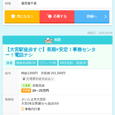
履歴書不要
特徴
気になる！
応募する
詳細へ
掲載日：2026.08.06
未読
【大宮駅徒歩すぐ】長期×安定！事務センタ
ー！電話ナシ
派遣
職種未経験OK
ブランクOK
WEB登録・面接OK
時給1300円 月収例 201,500円
給与
交通費別途支給あり
全額支給
交通費
20～25万円
月収例
さいたま市大宮区
勤務地
大宮(埼玉県)駅から徒歩3分
事務代行業