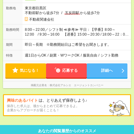
東京都目黒区
勤務地
不動前駅から徒歩7分
/
五反田駅
から徒歩7分
不動産関連会社
8:00～22:00／シフト制 ≪参考≫ 平日：【早番】8:00～
勤務時間
12:00 / 9:30～16:00 【遅番】15:00～20:30 / 18:00～22：00
土日祝 9:30～16:00 / 10:00～18:00 / 15:00～20:30（休憩1時
間）
即日～長期 ※勤務開始日はご希望をお聞きします。
期間
週1日からOK
/
副業・WワークOK
/
服装自由
/
シフト勤務
特徴
気になる！
応募する
詳細へ
掲載元企業名
株式会社アルシエ エージェントカンパニー
興味のあるバイト
は、とりあえず保存しよう♪
保存した求人は、後からまとめて応募できるよ。
企業からアプローチが届くことも！
あなたの閲覧履歴からのオススメ