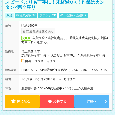
スピードよりも丁寧に！未経験OK！作業はカン
タン×完全座り
派遣
職種未経験OK
ブランクOK
WEB登録・面接OK
時給1500円
給与
交通費別途支給あり
実費支給／当社規定あり。通勤交通費実費支払／上限4
交通費
万円／月※規定あり
埼玉県加須市
勤務地
加須駅から車10分
/
久喜駅から車20分
/
鴻巣駅から車20分
物流・ロジスティクス
(1)09:00-17:00(休憩60分) ※休憩（12:00-12:50、15:00-15:10）
勤務時間
1ヶ月以上3ヶ月未満／即日～9月末まで
期間
履歴書不要
/
40～50代活躍中
/
10名以上の大量募集
特徴
気になる！
応募する
詳細へ