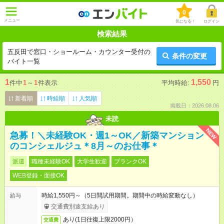
0
メニュー
気になる！
ログイン
検索結果
五反田で窓口・ショールーム・カウンター受付の
条件の変更
バイト一覧
1
1,550
件中
1
～
1
件表示
平均時給:
円
新着順
時給順
人気順
掲載日：2026.08.06
未読
NEW
急募！＼未経験OK・週1～OK／新築マンション
のコンシェルジュ＊8月～のお仕事＊
派遣
職種未経験OK
大学生歓迎
ブランクOK
WEB登録・面接OK
時給1,550円～（5日間試用期間。期間中の時給変動なし）
給与
交通費別途支給あり
あり(1日往復上限2000円）
交通費