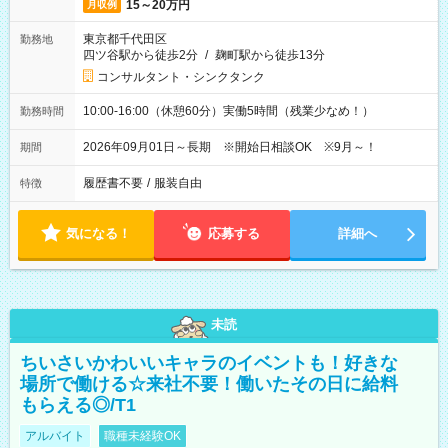
15～20万円
月収例
東京都千代田区
勤務地
四ツ谷駅から徒歩2分
/
麹町駅から徒歩13分
コンサルタント・シンクタンク
10:00-16:00（休憩60分）実働5時間（残業少なめ！）
勤務時間
2026年09月01日～長期 ※開始日相談OK ※9月～！
期間
履歴書不要
/
服装自由
特徴
気になる！
応募する
詳細へ
未読
ちいさいかわいいキャラのイベントも！好きな
場所で働ける☆来社不要！働いたその日に給料
もらえる◎/T1
アルバイト
職種未経験OK