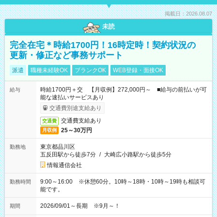
掲載日：2026.08.07
未読
完全在宅＊時給1700円！16時定時！契約状況の
更新・修正など事務サポート
派遣
職種未経験OK
ブランクOK
WEB登録・面接OK
時給1700円＋交 【月収例】272,000円～ ■給与の前払いが可
給与
能な速払いサービスあり
交通費別途支給あり
交通費支給あり
交通費
25～30万円
月収例
東京都品川区
勤務地
五反田駅から徒歩7分
/
大崎広小路駅から徒歩5分
情報通信会社
9:00～16:00 ※休憩60分。10時～18時・10時～19時も相談可
勤務時間
能です。
2026/09/01～長期 ※9月～！
期間