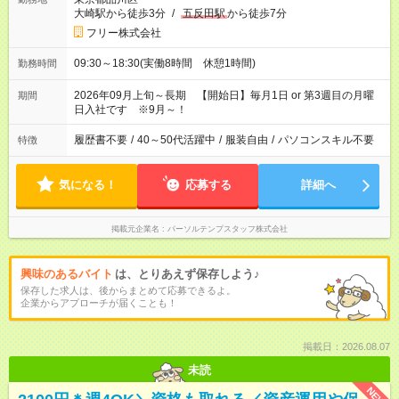
大崎駅から徒歩3分
/
五反田駅
から徒歩7分
フリー株式会社
09:30～18:30(実働8時間 休憩1時間)
勤務時間
2026年09月上旬～長期 【開始日】毎月1日 or 第3週目の月曜
期間
日入社です ※9月～！
履歴書不要
/
40～50代活躍中
/
服装自由
/
パソコンスキル不要
特徴
気になる！
応募する
詳細へ
掲載元企業名
パーソルテンプスタッフ株式会社
興味のあるバイト
は、とりあえず保存しよう♪
保存した求人は、後からまとめて応募できるよ。
企業からアプローチが届くことも！
掲載日：2026.08.07
未読
NEW