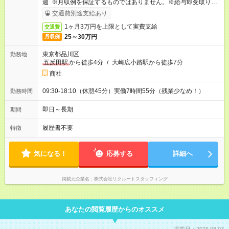
週 ※月収例を保証するものではありません。※給与即受取りサ
ービス利用可（利用条件有）
交通費別途支給あり
1ヶ月3万円を上限として実費支給
交通費
25～30万円
月収例
東京都品川区
勤務地
五反田駅
から徒歩4分
/
大崎広小路駅から徒歩7分
商社
09:30-18:10（休憩45分）実働7時間55分（残業少なめ！）
勤務時間
即日～長期
期間
履歴書不要
特徴
気になる！
応募する
詳細へ
掲載元企業名
株式会社リクルートスタッフィング
あなたの閲覧履歴からのオススメ