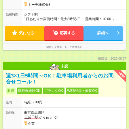
トーチ株式会社
シフト制
勤務時間
1日あたりの実働時間：最大8時間/日 ・営業時間：10:00～
19:00（平日のみ） ※9:00～の勤務も応相談 ・勤務日数：週3
日～ ・勤務時間：1日5時間以上、週20時間以上
気になる！
応募する
詳細へ
掲載元企業名
トーチ株式会社
掲載日：2026.08.07
未読
NEW
週3×1日5時間～OK！駐車場利用者からのお問
合せコール！
派遣
職種未経験OK
ブランクOK
WEB登録・面接OK
時給1700円
給与
東京都品川区
勤務地
五反田駅
から徒歩5分
企業