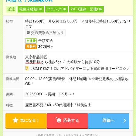
派遣
職種未経験OK
ブランクOK
WEB登録・面接OK
時給1950円 月収例 312,000円 ※研修時は時給1,850円となり
給与
ます
交通費別途支給あり
全額支給
交通費
30万円～
月収例
東京都品川区
勤務地
五反田駅
から徒歩6分
/
大崎駅から徒歩10分
＼CMで有名！ロボアドバイザーによる資産運用サービス☆／
09:00～18:00(実働8時間 休憩1時間) ※☆時短勤務のご相談も
勤務時間
OK！
2026/09/01～長期 ※9月～！
期間
履歴書不要
/
40～50代活躍中
/
服装自由
特徴
気になる！
応募する
詳細へ
掲載元企業名
パーソルテンプスタッフ株式会社