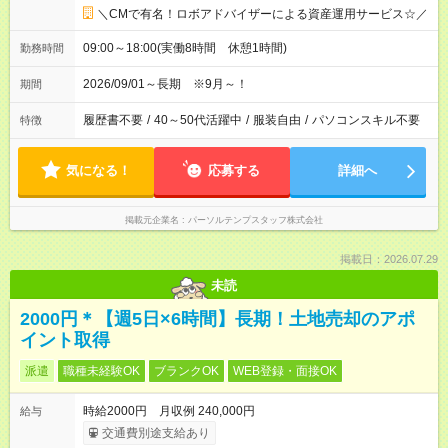
＼CMで有名！ロボアドバイザーによる資産運用サービス☆／
09:00～18:00(実働8時間 休憩1時間)
勤務時間
2026/09/01～長期 ※9月～！
期間
履歴書不要
/
40～50代活躍中
/
服装自由
/
パソコンスキル不要
特徴
気になる！
応募する
詳細へ
掲載元企業名
パーソルテンプスタッフ株式会社
掲載日：2026.07.29
未読
2000円＊【週5日×6時間】長期！土地売却のアポ
イント取得
派遣
職種未経験OK
ブランクOK
WEB登録・面接OK
時給2000円 月収例 240,000円
給与
交通費別途支給あり