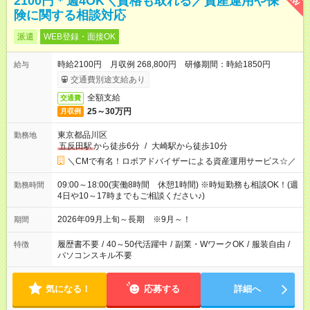
2100円＊週4OK＼資格も取れる／資産運用や保
険に関する相談対応
派遣
WEB登録・面接OK
時給2100円 月収例 268,800円 研修期間：時給1850円
給与
交通費別途支給あり
全額支給
交通費
25～30万円
月収例
東京都品川区
勤務地
五反田駅
から徒歩6分
/
大崎駅から徒歩10分
＼CMで有名！ロボアドバイザーによる資産運用サービス☆／
09:00～18:00(実働8時間 休憩1時間) ※時短勤務も相談OK！(週
勤務時間
4日や10～17時までもご相談ください♪)
2026年09月上旬～長期 ※9月～！
期間
履歴書不要
/
40～50代活躍中
/
副業・WワークOK
/
服装自由
/
特徴
パソコンスキル不要
気になる！
応募する
詳細へ