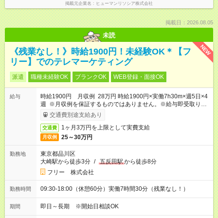
掲載元企業名
ヒューマンリソシア株式会社
掲載日：2026.08.05
未読
NEW
《残業なし！》時給1900円！未経験OK＊【フ
リー】でのテレマーケティング
派遣
職種未経験OK
ブランクOK
WEB登録・面接OK
時給1900円 月収例 28万円 時給1900円×実働7h30m×週5日×4
給与
週 ※月収例を保証するものではありません。※給与即受取りサ
ービス利用可（利用条件有）
交通費別途支給あり
1ヶ月3万円を上限として実費支給
交通費
25～30万円
月収例
東京都品川区
勤務地
大崎駅から徒歩3分
/
五反田駅
から徒歩8分
フリー 株式会社
09:30-18:00（休憩60分）実働7時間30分（残業なし！）
勤務時間
即日～長期 ※開始日相談OK
期間