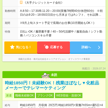
《大手クレジットカード会社》
A.8:50～17:30/B.11:20～20:00(実働7時間40分/休憩60分) ※初
勤務時間
日のみ9:20～18:00/2日目から月末まではAシフト、それ以降は
ABシフト制となります。
※9月上旬スタート予定で長期のお仕事(10月開始もOK！)
期間
日払いOK
/
履歴書不要
/
40～50代活躍中
/
服装自由
/
シフト勤
特徴
務
/
パソコンスキル不要
気になる！
応募する
詳細へ
掲載元企業名
株式会社綜合キャリアオプション オフィスワーク事業部
掲載日：2026.07.24
未読
時給1850円！未経験OK！残業ほぼなし▼化粧品
メーカーでテレマーケティング
派遣
職種未経験OK
ブランクOK
WEB登録・面接OK
時給1850円 月収例 29万円 時給1850円×実働7h55m×週5日×4
給与