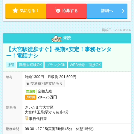
気になる！
応募する
詳細へ
掲載日：2026.08.06
未読
【大宮駅徒歩すぐ】長期×安定！事務センタ
ー！電話ナシ
派遣
職種未経験OK
ブランクOK
WEB登録・面接OK
時給1300円 月収例 201,500円
給与
交通費別途支給あり
全額支給
交通費
20～25万円
月収例
さいたま市大宮区
勤務地
大宮(埼玉県)駅から徒歩3分
事務代行業
08:30～17:15(実働7時間45分 休憩1時間)
勤務時間