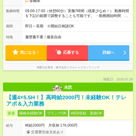
金融業
09:00-17:00（休憩60分）実働7時間（残業少なめ！） 勤務時間
勤務時間
を下記の範囲で調整することも可能です。 ・勤務開始時間
09:00～10:00 ・勤務終了時間 17:00～18:00 ・実働 07:00～
08:00
即日～長期 ※開始日相談OK
期間
履歴書不要
/
服装自由
特徴
気になる！
応募する
詳細へ
掲載元企業名
株式会社リクルートスタッフィング
掲載日：2026.07.30
未読
【週4×5.5H！】高時給2000円！未経験OK！テレ
アポ＆入力業務
派遣
職種未経験OK
ブランクOK
WEB登録・面接OK
時給2000円 月収例 176,000円
給与
交通費別途支給あり