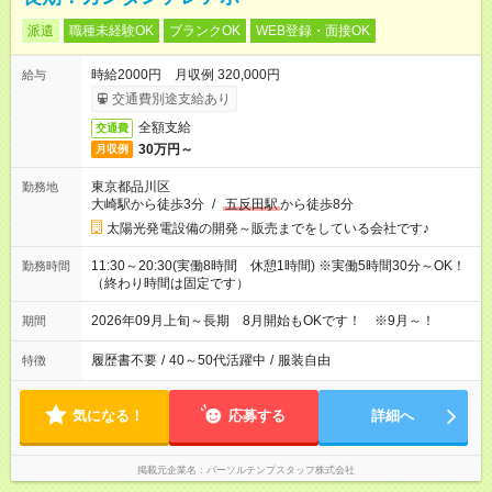
派遣
職種未経験OK
ブランクOK
WEB登録・面接OK
時給2000円 月収例 320,000円
給与
交通費別途支給あり
全額支給
交通費
30万円～
月収例
東京都品川区
勤務地
大崎駅から徒歩3分
/
五反田駅
から徒歩8分
太陽光発電設備の開発～販売までをしている会社です♪
11:30～20:30(実働8時間 休憩1時間) ※実働5時間30分～OK！
勤務時間
（終わり時間は固定です）
2026年09月上旬～長期 8月開始もOKです！ ※9月～！
期間
履歴書不要
/
40～50代活躍中
/
服装自由
特徴
気になる！
応募する
詳細へ
掲載元企業名
パーソルテンプスタッフ株式会社