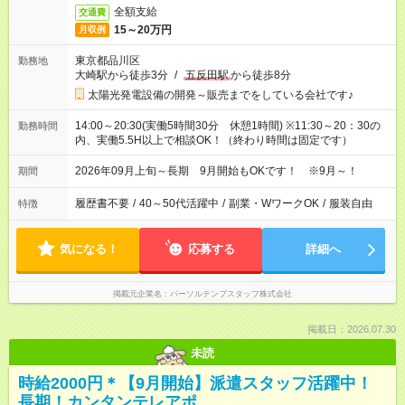
全額支給
交通費
15～20万円
月収例
東京都品川区
勤務地
大崎駅から徒歩3分
/
五反田駅
から徒歩8分
太陽光発電設備の開発～販売までをしている会社です♪
14:00～20:30(実働5時間30分 休憩1時間) ※11:30～20：30の
勤務時間
内、実働5.5H以上で相談OK！（終わり時間は固定です）
2026年09月上旬～長期 9月開始もOKです！ ※9月～！
期間
履歴書不要
/
40～50代活躍中
/
副業・WワークOK
/
服装自由
特徴
気になる！
応募する
詳細へ
掲載元企業名
パーソルテンプスタッフ株式会社
掲載日：2026.07.30
未読
時給2000円＊【9月開始】派遣スタッフ活躍中！
長期！カンタンテレアポ