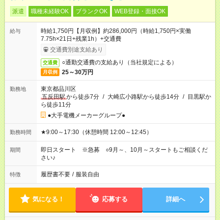
派遣
職種未経験OK
ブランクOK
WEB登録・面接OK
時給1,750円【月収例】約286,000円（時給1,750円×実働
給与
7.75h×21日+残業1h）+交通費
交通費別途支給あり
○通勤交通費の支給あり（当社規定による）
交通費
25～30万円
月収例
東京都品川区
勤務地
五反田駅
から徒歩7分
/
大崎広小路駅から徒歩14分
/
目黒駅か
ら徒歩11分
●大手電機メーカーグループ●
★9:00～17:30（休憩時間 12:00～12:45）
勤務時間
即日スタート ※急募 ○9月～、10月～スタートもご相談くだ
期間
さい♪
履歴書不要
/
服装自由
特徴
気になる！
応募する
詳細へ