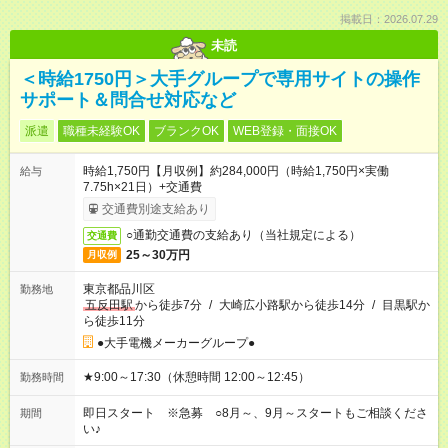
掲載日：2026.07.29
未読
＜時給1750円＞大手グループで専用サイトの操作
サポート＆問合せ対応など
派遣
職種未経験OK
ブランクOK
WEB登録・面接OK
時給1,750円【月収例】約284,000円（時給1,750円×実働
給与
7.75h×21日）+交通費
交通費別途支給あり
○通勤交通費の支給あり（当社規定による）
交通費
25～30万円
月収例
東京都品川区
勤務地
五反田駅
から徒歩7分
/
大崎広小路駅から徒歩14分
/
目黒駅か
ら徒歩11分
●大手電機メーカーグループ●
★9:00～17:30（休憩時間 12:00～12:45）
勤務時間
即日スタート ※急募 ○8月～、9月～スタートもご相談くださ
期間
い♪