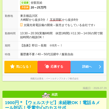
全額支給
交通費
20～25万円
月収例
東京都品川区
勤務地
大崎駅から徒歩3分
/
五反田駅
から徒歩8分
太陽光発電設備の開発～販売までをしている会社です♪
13:30～20:30(実働6時間 休憩1時間) ※11:30～14:00の間で開
勤務時間
始時間の相談OK！
【急募】即日～長期 ※8月～！
期間
履歴書不要
/
40～50代活躍中
/
服装自由
特徴
気になる！
応募する
詳細へ
掲載元企業名
パーソルテンプスタッフ株式会社
掲載日：2026.07.29
未読
1900円＊【ウェルスナビ】未経験OK！電話＆メ
ール対応！受電中心のカスサポ