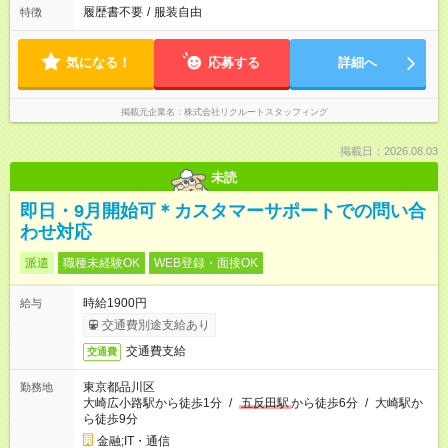
履歴書不要
/
服装自由
特徴
気になる！
応募する
詳細へ
掲載元企業名
株式会社リクルートスタッフィング
掲載日：2026.08.03
未読
即日・9月開始可＊カスタマーサポートでの問い合
わせ対応
派遣
職種未経験OK
WEB登録・面接OK
時給1900円
給与
交通費別途支給あり
交通費支給
交通費
東京都品川区
勤務地
大崎広小路駅から徒歩1分
/
五反田駅
から徒歩6分
/
大崎駅か
ら徒歩9分
金融;IT・通信