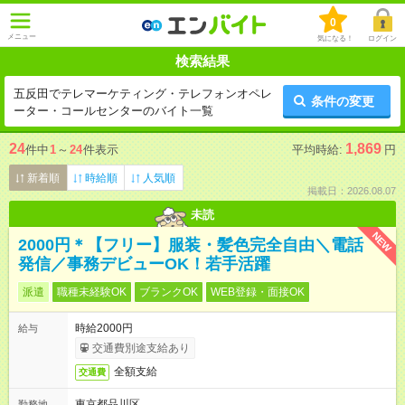
0
メニュー
気になる！
ログイン
検索結果
五反田でテレマーケティング・テレフォンオペレ
条件の変更
ーター・コールセンターのバイト一覧
24
1,869
件中
1
～
24
件表示
平均時給:
円
新着順
時給順
人気順
掲載日：2026.08.07
未読
NEW
2000円＊【フリー】服装・髪色完全自由＼電話
発信／事務デビューOK！若手活躍
派遣
職種未経験OK
ブランクOK
WEB登録・面接OK
時給2000円
給与
交通費別途支給あり
全額支給
交通費
東京都品川区
勤務地