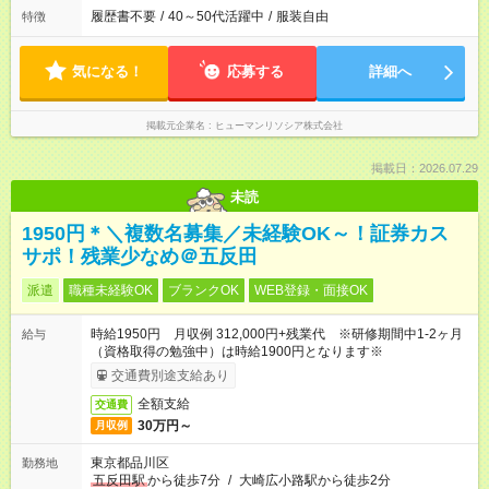
履歴書不要
/
40～50代活躍中
/
服装自由
特徴
気になる！
応募する
詳細へ
掲載元企業名
ヒューマンリソシア株式会社
掲載日：2026.07.29
未読
1950円＊＼複数名募集／未経験OK～！証券カス
サポ！残業少なめ＠五反田
派遣
職種未経験OK
ブランクOK
WEB登録・面接OK
時給1950円 月収例 312,000円+残業代 ※研修期間中1-2ヶ月
給与
（資格取得の勉強中）は時給1900円となります※
交通費別途支給あり
全額支給
交通費
30万円～
月収例
東京都品川区
勤務地
五反田駅
から徒歩7分
/
大崎広小路駅から徒歩2分