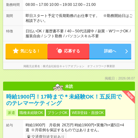
08:00～17:00 10:00～19:00 12:00～21:00
勤務時間
即日スタート予定で長期勤務のお仕事です。 ※勤務開始日はご
期間
相談下さい。
日払いOK
/
履歴書不要
/
40～50代活躍中
/
副業・WワークOK
/
特徴
服装自由
/
シフト勤務
/
パソコンスキル不要
気になる！
応募する
詳細へ
掲載元企業名
株式会社綜合キャリアオプション オフィスワーク事業部
掲載日：2026.08.07
未読
NEW
時給1900円！17時まで＊未経験OK！五反田で
のテレマーケティング
派遣
職種未経験OK
ブランクOK
WEB登録・面接OK
時給1900円 月収例 26万円 時給1900円×実働7h×週5日×4
給与
週 ※月収例を保証するものではありません。
交通費別途支給あり