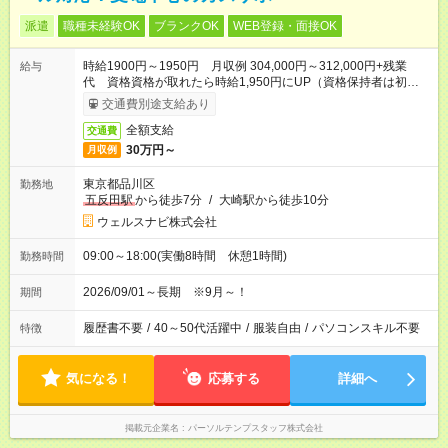
派遣
職種未経験OK
ブランクOK
WEB登録・面接OK
時給1900円～1950円 月収例 304,000円～312,000円+残業
給与
代 資格資格が取れたら時給1,950円にUP（資格保持者は初め
から1,950円です♪）
交通費別途支給あり
全額支給
交通費
30万円～
月収例
東京都品川区
勤務地
五反田駅
から徒歩7分
/
大崎駅から徒歩10分
ウェルスナビ株式会社
09:00～18:00(実働8時間 休憩1時間)
勤務時間
2026/09/01～長期 ※9月～！
期間
履歴書不要
/
40～50代活躍中
/
服装自由
/
パソコンスキル不要
特徴
気になる！
応募する
詳細へ
掲載元企業名
パーソルテンプスタッフ株式会社