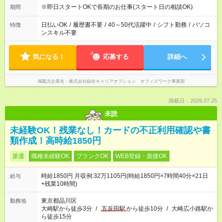
※即日スタートOKで長期のお仕事(スタート日の相談OK)
期間
日払いOK
/
履歴書不要
/
40～50代活躍中
/
シフト勤務
/
パソコ
特徴
ンスキル不要
気になる！
応募する
詳細へ
掲載元企業名
株式会社綜合キャリアオプション オフィスワーク事業部
掲載日：2026.07.25
未読
未経験OK！残業なし！カードの不正利用確認や書
類作成！高時給1850円
派遣
職種未経験OK
ブランクOK
WEB登録・面接OK
時給1850円 月収例:32万1105円(時給1850円×7時間40分×21日
給与
+残業10時間)
東京都品川区
勤務地
大崎駅から徒歩3分
/
五反田駅
から徒歩10分
/
大崎広小路駅か
ら徒歩15分