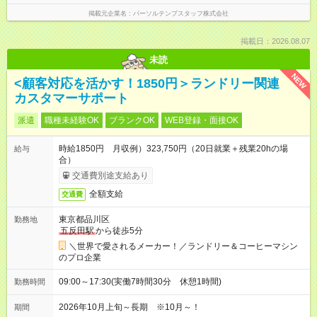
掲載元企業名
パーソルテンプスタッフ株式会社
掲載日：2026.08.07
未読
NEW
<顧客対応を活かす！1850円＞ランドリー関連
カスタマーサポート
派遣
職種未経験OK
ブランクOK
WEB登録・面接OK
時給1850円 月収例）323,750円（20日就業＋残業20hの場
給与
合）
交通費別途支給あり
全額支給
交通費
東京都品川区
勤務地
五反田駅
から徒歩5分
＼世界で愛されるメーカー！／ランドリー＆コーヒーマシン
のプロ企業
09:00～17:30(実働7時間30分 休憩1時間)
勤務時間
2026年10月上旬～長期 ※10月～！
期間