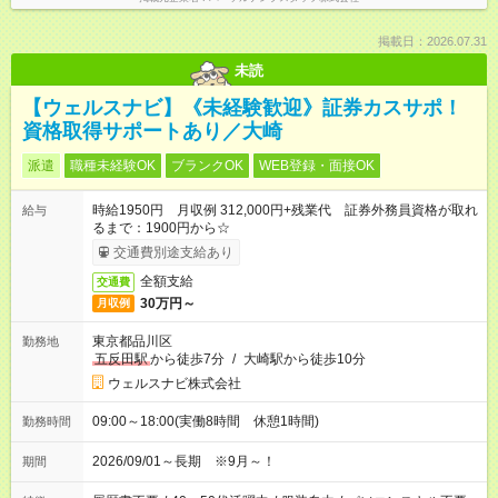
掲載日：2026.07.31
未読
【ウェルスナビ】《未経験歓迎》証券カスサポ！
資格取得サポートあり／大崎
派遣
職種未経験OK
ブランクOK
WEB登録・面接OK
時給1950円 月収例 312,000円+残業代 証券外務員資格が取れ
給与
るまで：1900円から☆
交通費別途支給あり
全額支給
交通費
30万円～
月収例
東京都品川区
勤務地
五反田駅
から徒歩7分
/
大崎駅から徒歩10分
ウェルスナビ株式会社
09:00～18:00(実働8時間 休憩1時間)
勤務時間
2026/09/01～長期 ※9月～！
期間