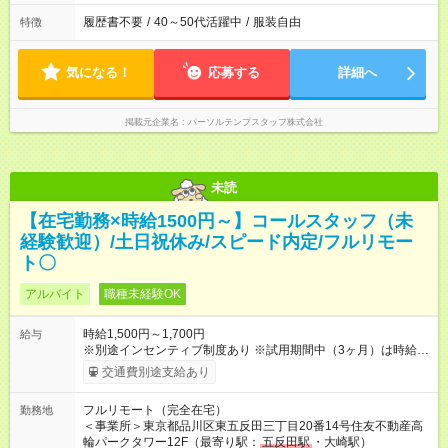
履歴書不要
/
40～50代活躍中
/
服装自由
特徴
気になる！
応募する
詳細へ
掲載元企業名
パーソルテンプスタッフ株式会社
未読
【在宅勤務×時給1500円～】コールスタッフ（未
経験歓迎）/土日祝休み/スピード内定/フルリモー
ト〇
アルバイト
職種未経験OK
時給1,500円～1,700円
給与
※別途インセンティブ制度あり ※試用期間中（3ヶ月）は時給
1,400円 【試用期間】試用期間あり 試用期間の長さ：3ヶ月
交通費別途支給あり
※ 雇用形態と給与に、本採用時と異なる部分があります。 雇用
形態：本採用時と同じです。 給与：時給 1,400円 ～ 1,400円 ■
フルリモート（完全在宅）
勤務地
初回3ヶ月契約、以降は6ヶ月毎に更新 ・試用期間：3ヶ月 ・契
＜事業所＞東京都品川区東五反田三丁目20番14号住友不動産高
約更新：あり（契約満了時の業務量、勤務態度、勤務成績によ
輪パークタワー12F（最寄り駅：
五反田駅
・大崎駅）
り判断）、更新上限なし