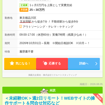
1ヶ月3万円を上限として実費支給
交通費
25～30万円
月収例
東京都品川区
勤務地
五反田駅
から徒歩7分
/
不動前駅から徒歩9分
アウトソーシング・テレマ－ケティング
09:00-17:00（休憩60分）実働7時間（残業少なめ！）
勤務時間
2026年10月01日～長期 ※開始日相談OK ※10月～！
期間
履歴書不要
特徴
気になる！
応募する
詳細へ
掲載元企業名
株式会社リクルートスタッフィング
掲載日：2026.08.05
未読
NEW
＜未経験OK＞週2日リモート！WEBサイトの操
作サポート＆問合せ対応など