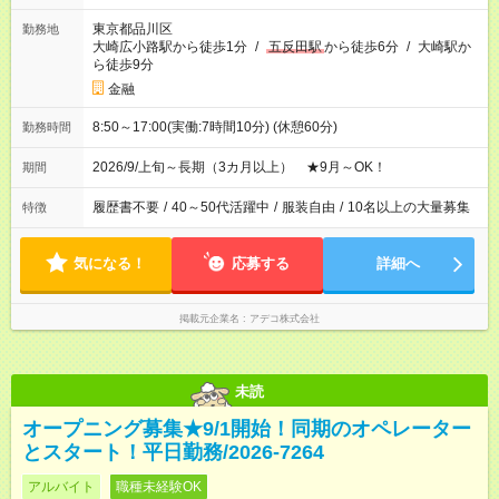
東京都品川区
勤務地
大崎広小路駅から徒歩1分
/
五反田駅
から徒歩6分
/
大崎駅か
ら徒歩9分
金融
8:50～17:00(実働:7時間10分) (休憩60分)
勤務時間
2026/9/上旬～長期（3カ月以上） ★9月～OK！
期間
履歴書不要
/
40～50代活躍中
/
服装自由
/
10名以上の大量募集
特徴
気になる！
応募する
詳細へ
掲載元企業名
アデコ株式会社
未読
オープニング募集★9/1開始！同期のオペレーター
とスタート！平日勤務/2026-7264
アルバイト
職種未経験OK