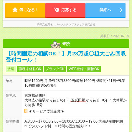
気になる！
応募する
詳細へ
掲載元企業名
パーソルテンプスタッフ株式会社
掲載日：2026.07.29
未読
【時間固定の相談OK！】月28万超〇粗大ごみ回収
受付コール！
派遣
職種未経験OK
ブランクOK
WEB登録・面接OK
時給1600円 月収例:28万8800円(時給1600円×8時間×21日+残業
給与
10時間)※週5の場合
東京都品川区
勤務地
大崎広小路駅から徒歩4分
/
五反田駅
から徒歩10分
/
大崎駅か
ら徒歩15分
≪サービス委託企業≫
A.8:00～17:00/B.9:00～18:00/C.10:00～19:00(実働8時間/休憩
勤務時間
60分)のシフト制 ※時間の固定相談OK！