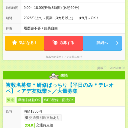
9:00～18:00(実働:8時間) (休憩60分)
勤務時間
2026/9/上旬～長期（3カ月以上） ★9月～OK！
期間
履歴書不要
/
服装自由
特徴
気になる！
応募する
詳細へ
掲載元企業名
アデコ株式会社
掲載日：2026.08.03
未読
複数名募集＊研修ばっちり【平日のみ＊テレオ
ペ】＜アデ友就業＞／大量募集
派遣
職種未経験OK
WEB登録・面接OK
時給1850円
給与
交通費別途支給あり
交通費支給
交通費