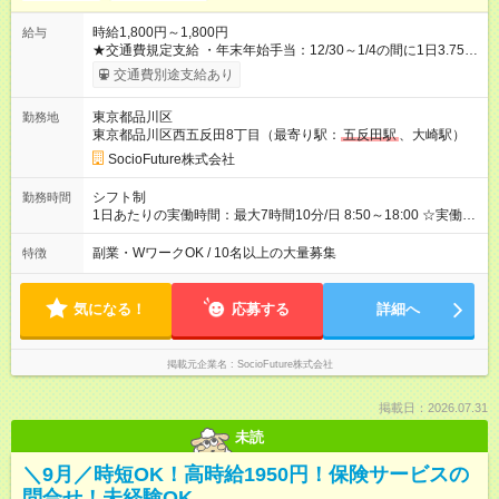
時給1,800円～1,800円
給与
★交通費規定支給 ・年末年始手当：12/30～1/4の間に1日3.75h
以上勤務で下記支給 12/31～1/3が1日5000円 12/30と1/4が
交通費別途支給あり
1日2500円 【試用期間】試用期間あり 試用期間の長さ：2ヶ月
雇用形態、給与は本採用時と同じです。 ※初回は2ヵ月後の末日
東京都品川区
勤務地
までの契約となります。
東京都品川区西五反田8丁目（最寄り駅：
五反田駅
、大崎駅）
SocioFuture株式会社
シフト制
勤務時間
1日あたりの実働時間：最大7時間10分/日 8:50～18:00 ☆実働7
時間10分、休憩60分 ☆平日週5日勤務 ＜シフト例＞ 8:50～
17:00 9:50～18:00
副業・WワークOK / 10名以上の大量募集
特徴
気になる！
応募する
詳細へ
掲載元企業名
SocioFuture株式会社
掲載日：2026.07.31
未読
＼9月／時短OK！高時給1950円！保険サービスの
問合せ！未経験OK