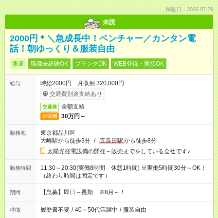
掲載日：2026.07.29
未読
2000円＊＼急成長中！ベンチャー／カンタン電
話！朝ゆっくり＆服装自由
派遣
職種未経験OK
ブランクOK
WEB登録・面接OK
時給2000円 月収例 320,000円
給与
交通費別途支給あり
全額支給
交通費
30万円～
月収例
東京都品川区
勤務地
大崎駅から徒歩3分
/
五反田駅
から徒歩8分
太陽光発電設備の開発～販売までをしている会社です♪
11:30～20:30(実働8時間 休憩1時間) ※実働5時間30分～OK！
勤務時間
（終わり時間は固定です）
【急募】即日～長期 ※8月～！
期間
履歴書不要
/
40～50代活躍中
/
服装自由
特徴