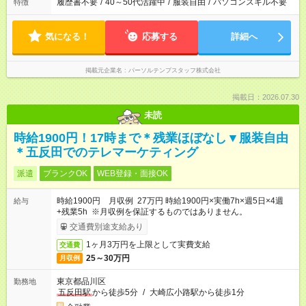
履歴書不要
/
40～50代活躍中
/
服装自由
/
パソコンスキル不要
特徴
気になる！
応募する
詳細へ
掲載元企業名
パーソルテンプスタッフ株式会社
掲載日：2026.07.30
未読
時給1900円！17時まで＊残業ほぼなし▼服装自由
＊五反田でのテレマーケティング
派遣
ブランクOK
WEB登録・面接OK
時給1900円 月収例 27万円 時給1900円×実働7h×週5日×4週
給与
+残業5h ※月収例を保証するものではありません。
交通費別途支給あり
1ヶ月3万円を上限として実費支給
交通費
25～30万円
月収例
東京都品川区
勤務地
五反田駅
から徒歩5分
/
大崎広小路駅から徒歩1分