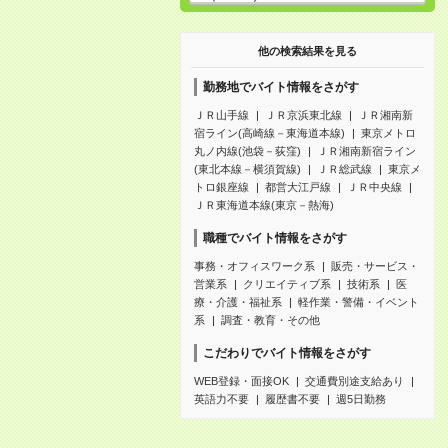
他の検索結果を見る
勤務地でバイト情報をさがす
ＪＲ山手線
ＪＲ京浜東北線
ＪＲ湘南新
宿ライン(高崎線－東海道本線)
東京メトロ
丸ノ内線(池袋－荻窪)
ＪＲ湘南新宿ライン
(東北本線－横須賀線)
ＪＲ総武線
東京メ
トロ銀座線
都営大江戸線
ＪＲ中央線
ＪＲ東海道本線(東京－熱海)
職種でバイト情報をさがす
事務・オフィスワーク系
販売・サービス・
営業系
クリエイティブ系
技術系
医
療・介護・福祉系
軽作業・警備・イベント
系
調査・教育・その他
こだわりでバイト情報をさがす
WEB登録・面接OK
交通費別途支給あり
英語力不要
履歴書不要
週5日勤務