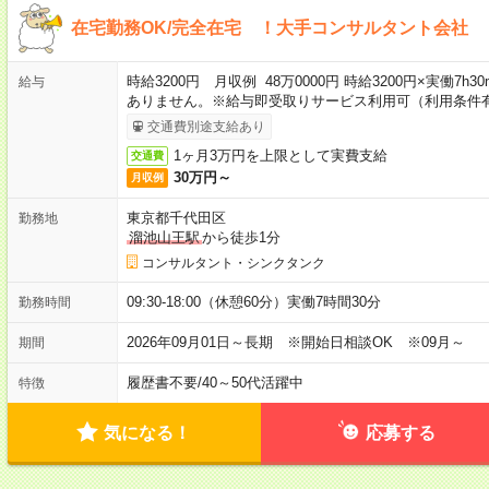
在宅勤務OK/完全在宅 ！大手コンサルタント会社
時給3200円 月収例 48万0000円 時給3200円×実働7
給与
ありません。※給与即受取りサービス利用可（利用条件
交通費別途支給あり
1ヶ月3万円を上限として実費支給
交通費
30万円～
月収例
東京都千代田区
勤務地
溜池山王駅
から徒歩1分
コンサルタント・シンクタンク
09:30-18:00（休憩60分）実働7時間30分
勤務時間
2026年09月01日～長期 ※開始日相談OK ※09月～
期間
履歴書不要
/
40～50代活躍中
特徴
気になる！
応募する