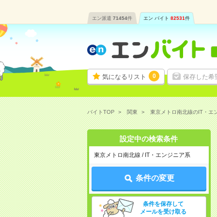
エン派遣
71454
件
エン バイト
82531
件
0
気になるリスト
保存した希
バイトTOP
関東
東京メトロ南北線のIT・エ
設定中の検索条件
東京メトロ南北線 / IT・エンジニア系
条件の変更
条件を保存して
メールを受け取る