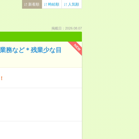
新着順
時給順
人気順
掲載日：2026.08.07
NEW
化業務など＊残業少な目
！