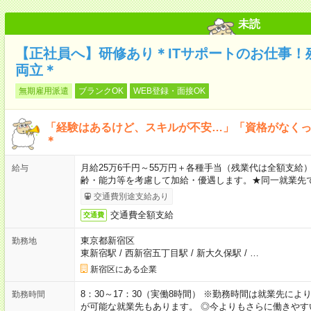
未読
【正社員へ】研修あり＊ITサポートのお仕事！
両立＊
無期雇用派遣
ブランクOK
WEB登録・面接OK
「経験はあるけど、スキルが不安…」「資格がなく
＊
月給25万6千円～55万円＋各種手当（残業代は全額支給）
給与
齢・能力等を考慮して加給・優遇します。★同一就業先で
交通費別途支給あり
交通費全額支給
交通費
東京都新宿区
勤務地
東新宿駅
/
西新宿五丁目駅
/
新大久保駅
/
…
新宿区にある企業
8：30～17：30（実働8時間） ※勤務時間は就業先に
勤務時間
が可能な就業先もあります。 ◎今よりもさらに働きや