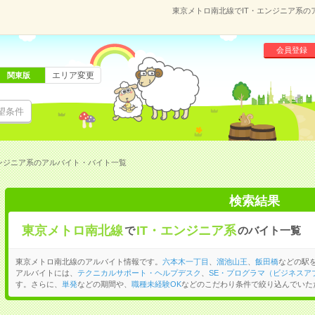
東京メトロ南北線でIT・エンジニア系
会員登録
エリア変更
関東版
望条件
ンジニア系のアルバイト・バイト一覧
検索結果
東京メトロ南北線
IT・エンジニア系
で
のバイト一覧
東京メトロ南北線のアルバイト情報です。
六本木一丁目
、
溜池山王
、
飯田橋
などの駅
アルバイトには、
テクニカルサポート・ヘルプデスク
、
SE・プログラマ（ビジネスア
す。さらに、
単発
などの期間や、
職種未経験OK
などのこだわり条件で絞り込んでいた