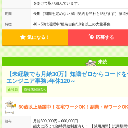
をあげて取り組んでいます。
長期（期間を定めない雇用契約を当社と結びます）派遣
期間
40～50代活躍中
/
服装自由
/
10名以上の大量募集
特徴
気になる！
応募する
未読
【未経験でも月給30万】知識ゼロからコードを
エンジニア事務♪年休120～
正社員
職種未経験OK
60歳以上活躍中！在宅ワークOK！副業・WワークO
月給300,000円～600,000円
給与
能力に応じて随時昇給制度有り！ 【試用期間】試用期間