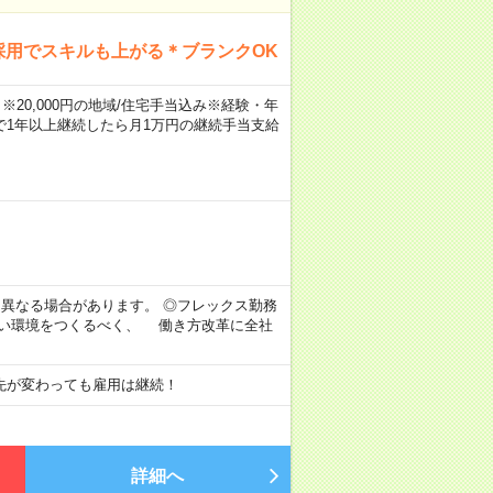
採用でスキルも上がる＊ブランクOK
※20,000円の地域/住宅手当込み※経験・年
1年以上継続したら月1万円の継続手当支給
より異なる場合があります。 ◎フレックス勤務
すい環境をつくるべく、 働き方改革に全社
先が変わっても雇用は継続！
詳細へ