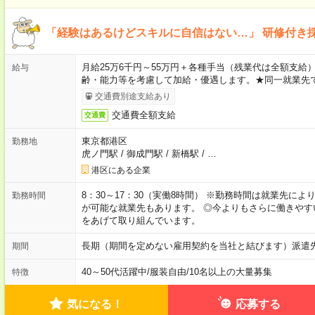
「経験はあるけどスキルに自信はない…」 研修付き
月給25万6千円～55万円＋各種手当（残業代は全額支給）
給与
齢・能力等を考慮して加給・優遇します。★同一就業先で
交通費別途支給あり
交通費全額支給
交通費
東京都港区
勤務地
虎ノ門駅
/
御成門駅
/
新橋駅
/
…
港区にある企業
8：30～17：30（実働8時間） ※勤務時間は就業先に
勤務時間
が可能な就業先もあります。 ◎今よりもさらに働きや
をあげて取り組んでいます。
長期（期間を定めない雇用契約を当社と結びます）派遣
期間
40～50代活躍中
/
服装自由
/
10名以上の大量募集
特徴
気になる！
応募する