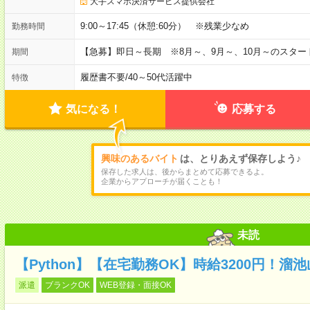
大手スマホ決済サービス提供会社
9:00～17:45（休憩:60分） ※残業少なめ
勤務時間
【急募】即日～長期 ※8月～、9月～、10月～のスタ
期間
履歴書不要
/
40～50代活躍中
特徴
気になる！
応募する
興味のあるバイト
は、とりあえず保存しよう♪
保存した求人は、後からまとめて応募できるよ。
企業からアプローチが届くことも！
未読
【Python】【在宅勤務OK】時給3200円！溜
派遣
ブランクOK
WEB登録・面接OK