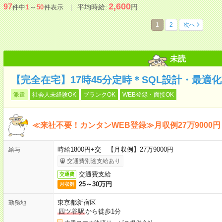
2,600
97
平均時給:
円
件中
1
～
50
件表示
1
2
次へ
未読
【完全在宅】17時45分定時＊SQL設計・最適
派遣
社会人未経験OK
ブランクOK
WEB登録・面接OK
≪来社不要！カンタンWEB登録≫月収例27万9000円
時給1800円+交 【月収例】27万9000円
給与
交通費別途支給あり
交通費支給
交通費
25～30万円
月収例
東京都新宿区
勤務地
四ツ谷駅
から徒歩1分