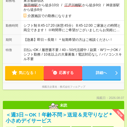
東京都新宿区
勤務地
飯田橋駅
から徒歩10分
/
江戸川橋駅
から徒歩9分
/
神楽坂駅
から徒歩8分
介護施設での勤務になります
シフト制 8:45-17:20 (休憩:45分） 8:45-12:00 ご家族との時間と
勤務時間
両立できます！ ※時間帯にご希望がございましたらお気軽にご
相談ください。
【急募】即日～長期！ ＊短期希望の方はご相談ください！
期間
日払いOK
/
履歴書不要
/
40～50代活躍中
/
副業・WワークOK
/
特徴
シフト勤務
/
10名以上の大量募集
/
電話対応なし
/
パソコンスキ
ル不要
気になる！
応募する
詳細へ
掲載元企業名
株式会社フィルアップ
掲載日：2026.08.07
未読
NEW
＜週3日～OK！年齢不問＞送迎＆見守りなど＊
小さめデイサービス