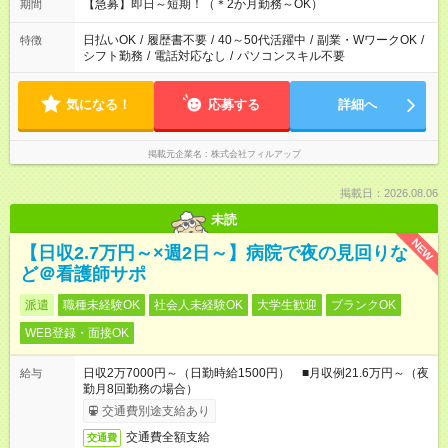
【急募】即日～短期！（＊2か月勤務～OK）
期間
日払いOK
/
履歴書不要
/
40～50代活躍中
/
副業・WワークOK
/
特徴
シフト勤務
/
電話対応なし
/
パソコンスキル不要
気になる！
応募する
詳細へ
掲載元企業名
株式会社フィルアップ
掲載日：2026.08.06
未読
NEW
【日収2.7万円～×週2日～】病院で夜の見回りな
ど＠看護師サポ
派遣
職種未経験OK
社会人未経験OK
大学生歓迎
ブランクOK
WEB登録・面接OK
日収2万7000円～（日勤時給1500円） ■月収例21.6万円～（夜
給与
勤月8回勤務の場合）
交通費別途支給あり
交通費全額支給
交通費