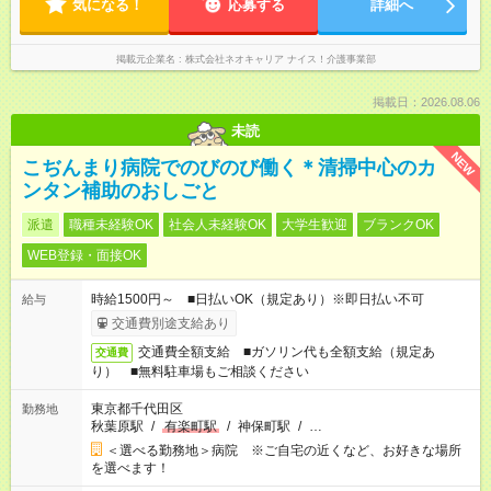
気になる！
応募する
詳細へ
掲載元企業名
株式会社ネオキャリア ナイス！介護事業部
掲載日：2026.08.06
未読
NEW
こぢんまり病院でのびのび働く＊清掃中心のカ
ンタン補助のおしごと
派遣
職種未経験OK
社会人未経験OK
大学生歓迎
ブランクOK
WEB登録・面接OK
時給1500円～ ■日払いOK（規定あり）※即日払い不可
給与
交通費別途支給あり
交通費全額支給 ■ガソリン代も全額支給（規定あ
交通費
り） ■無料駐車場もご相談ください
東京都千代田区
勤務地
秋葉原駅
/
有楽町駅
/
神保町駅
/
…
＜選べる勤務地＞病院 ※ご自宅の近くなど、お好きな場所
を選べます！