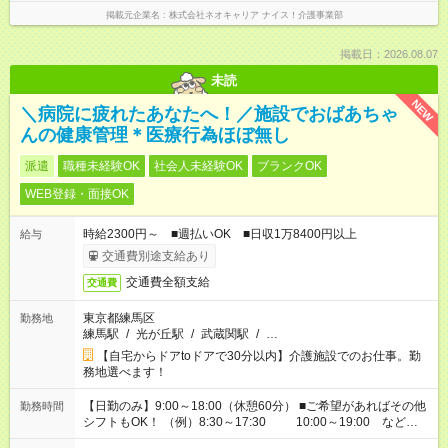
掲載元企業名
株式会社ネオキャリア ナイス！介護事業部
掲載日：2026.08.07
未読
NEW
＼病院に疲れたあなたへ！／施設でおばあちゃ
んの健康管理＊医療行為ほぼ無し
派遣
職種未経験OK
社会人未経験OK
ブランクOK
WEB登録・面接OK
時給2300円～ ■週払いOK ■日収1万8400円以上
給与
交通費別途支給あり
交通費全額支給
交通費
東京都練馬区
勤務地
練馬駅
/
光が丘駅
/
武蔵関駅
/
…
【自宅からドアtoドアで30分以内】介護施設でのお仕事。勤
務地選べます！
【日勤のみ】9:00～18:00（休憩60分） ■ご希望があればその他
勤務時間
シフトもOK！ （例）8:30～17:30 10:00～19:00 など
「家族とお休みを合わせたい」 「できれば残業はしたくない」