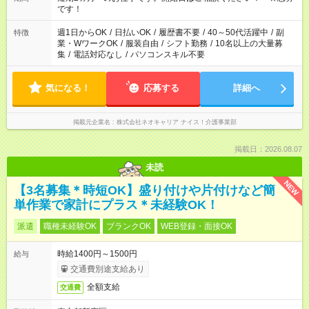
の方の場合は1～2ヶ月間は日中での仕事を経験いただき、 お
です！
仕事に慣れてからの夜勤になります。 ★家庭の都合でお休みが
必要な場合も遠慮なくご相談ください。
週1日からOK
/
日払いOK
/
履歴書不要
/
40～50代活躍中
/
副
特徴
業・WワークOK
/
服装自由
/
シフト勤務
/
10名以上の大量募
集
/
電話対応なし
/
パソコンスキル不要
気になる！
応募する
詳細へ
掲載元企業名
株式会社ネオキャリア ナイス！介護事業部
掲載日：2026.08.07
未読
NEW
【3名募集＊時短OK】盛り付けや片付けなど簡
単作業で家計にプラス＊未経験OK！
派遣
職種未経験OK
ブランクOK
WEB登録・面接OK
時給1400円～1500円
給与
交通費別途支給あり
全額支給
交通費