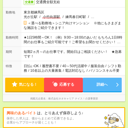
交通費全額支給
交通費
東京都練馬区
勤務地
光が丘駅
/
小竹向原駅
/
練馬春日町駅
/
…
＜選べる勤務地＞シニア向けマンション ※他にもさまざま
な施設をご紹介できます！
★1日5時間～OK！ （例）9:00～18:00のあいだ もちろん1日8時
勤務時間
間のお仕事もご紹介可能です！ご希望をお聞かせください！ ★
家庭の都合でお休みが必要な場合も遠慮なくご相談ください。
※週最低15時間以上の勤務が必要です
短期2ヵ月～のお仕事です。開始日はご相談ください！ ★急募
期間
です！
日払いOK
/
履歴書不要
/
40～50代活躍中
/
服装自由
/
シフト勤
特徴
務
/
10名以上の大量募集
/
電話対応なし
/
パソコンスキル不要
気になる！
応募する
詳細へ
掲載元企業名
株式会社ネオキャリア ナイス！介護事業部
興味のあるバイト
は、とりあえず保存しよう♪
保存した求人は、後からまとめて応募できるよ。
企業からアプローチが届くことも！