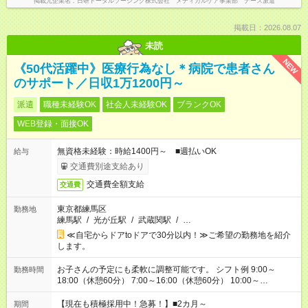
掲載元企業名
日研トータルソーシング株式会社 メディカルケア事業部 ナース派遣
掲載日：2026.08.07
未読
NEW
《50代活躍中》医療行為なし＊病院で患者さん
のサポート／日収1万1200円～
派遣
職種未経験OK
社会人未経験OK
ブランクOK
WEB登録・面接OK
無資格未経験：時給1400円～ ■週払いOK
給与
交通費別途支給あり
交通費全額支給
交通費
東京都練馬区
勤務地
練馬駅
/
光が丘駅
/
武蔵関駅
/
…
≪自宅からドアtoドアで30分以内！≫ご希望の勤務地を紹介
します。
お子さんの予定にも柔軟に調整可能です。 シフト例 9:00～
勤務時間
18:00（休憩60分） 7:00～16:00（休憩60分） 10:00～
19:00（休憩60分） ※Wワーク希望の方へ 今ご覧のお仕事で希
望する勤務時間と、もう1つのお仕事の勤務時間の合計が 週40
【現在も積極採用中！急募！】■2カ月～
期間