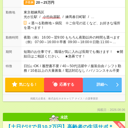
20～25万円
月収例
東京都練馬区
勤務地
光が丘駅
/
小竹向原駅
/
練馬春日町駅
/
…
＜選べる勤務地＞病院 ※ご自宅の近くなど、お好きな場所
を選べます！
夜勤（例） 16:00～翌9:00 もちろん夜勤以外の時間も選べます
勤務時間
（例） 07:00～16:00※早番 09:00～18:00※日勤 11:00～
20:00※遅番 ※時間は、固定・選べる施設もあるので、ご希望が
あれば調整できます！ ※シフト制。勤務地により実働時間が異
短期のお仕事です。職場が気に入れば長期でも働けます！ ★開
期間
なります。★家庭の都合でお休みが必要な場合も遠慮なくご相談
始日はご相談ください。 ★急募です！
ください。
日払いOK
/
履歴書不要
/
40～50代活躍中
/
服装自由
/
シフト勤
特徴
務
/
10名以上の大量募集
/
電話対応なし
/
パソコンスキル不要
気になる！
応募する
詳細へ
掲載元企業名
株式会社ネオキャリア ナイス！介護事業部
掲載日：2026.08.06
未読
NEW
【土日だけで月10.2万円】高齢者の生活サポ＊