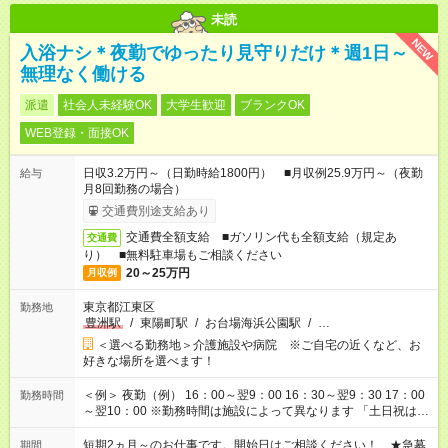
未読
NEW
入浴ナシ＊夜勤でゆったり見守りだけ＊週1日～
無理なく働ける
派遣
社会人未経験OK
大学生歓迎
ブランクOK
WEB登録・面接OK
日収3.2万円～（日勤時給1800円） ■月収例25.9万円～（夜勤
給与
月8回勤務の場合）
交通費別途支給あり
交通費全額支給 ■ガソリン代も全額支給（規定あ
交通費
り） ■無料駐車場もご相談ください
20～25万円
月収例
東京都江東区
勤務地
豊洲駅
/
東陽町駅
/
お台場海浜公園駅
/
…
＜選べる勤務地＞介護施設や病院 ※ご自宅の近くなど、お
好きな場所を選べます！
＜例＞ 夜勤（例） 16：00～翌9：00 16：30～翌9：30 17：00
勤務時間
～翌10：00 ※勤務時間は施設によって異なります 「土日祝は休
みたい」 「しっかり稼ぎたい」 「もう少し遅い時間から始めた
い」など ご希望にあったお仕事をご案内いたします。 ※未経験
短期2ヵ月～のお仕事です。開始日はご相談ください！ ★急募
期間