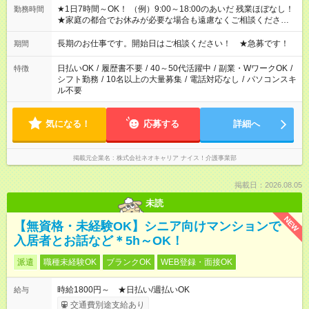
★1日7時間～OK！ （例）9:00～18:00のあいだ 残業ほぼなし！
勤務時間
★家庭の都合でお休みが必要な場合も遠慮なくご相談ください。
※シフトはご希望に合わせて調整可能です。 その他、 ＊週4日・
1日7時間 ＊日勤のみ ＊土日休み ＊午前だけ・午後だけ ＊平日
長期のお仕事です。開始日はご相談ください！ ★急募です！
期間
のみ・土日のみ ＊Wワークや扶養内 など、いろんなシフトのお
仕事をご紹介できます！ 登録の際に、あなたのご希望をお聞か
日払いOK
/
履歴書不要
/
40～50代活躍中
/
副業・WワークOK
/
特徴
せください。
シフト勤務
/
10名以上の大量募集
/
電話対応なし
/
パソコンスキ
ル不要
気になる！
応募する
詳細へ
掲載元企業名
株式会社ネオキャリア ナイス！介護事業部
掲載日：2026.08.05
未読
NEW
【無資格・未経験OK】シニア向けマンションで
入居者とお話など＊5h～OK！
派遣
職種未経験OK
ブランクOK
WEB登録・面接OK
時給1800円～ ★日払い/週払いOK
給与
交通費別途支給あり