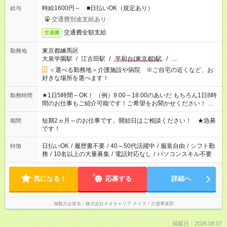
時給1600円～ ■日払いOK（規定あり）
給与
交通費別途支給あり
交通費全額支給
交通費
東京都練馬区
勤務地
大泉学園駅
/
江古田駅
/
平和台(東京都)駅
/
…
＜選べる勤務地＞介護施設や病院 ※ご自宅の近くなど、お
好きな場所を選べます！
★1日5時間～OK！ （例）9:00～18:00のあいだ もちろん1日8時
勤務時間
間のお仕事もご紹介可能です！ご希望をお聞かせください！ ★
家庭の都合でお休みが必要な場合も遠慮なくご相談ください。
※週最低15時間以上の勤務が必要です
短期2ヵ月～のお仕事です。開始日はご相談ください！ ★急募
期間
です！
日払いOK
/
履歴書不要
/
40～50代活躍中
/
服装自由
/
シフト勤
特徴
務
/
10名以上の大量募集
/
電話対応なし
/
パソコンスキル不要
気になる！
応募する
詳細へ
掲載元企業名
株式会社ネオキャリア ナイス！介護事業部
掲載日：2026.08.07