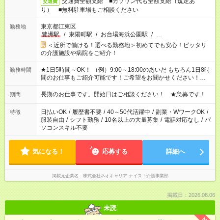
交通費全額支給 ■ガソリン代も全額支給（規定あ
交通費
り） ■無料駐車場もご相談ください
東京都江東区
勤務地
豊洲駅
/
東陽町駅
/
お台場海浜公園駅
/
…
＜近所で働ける！選べる勤務地＞初めてでも安心！ピッタリ
の介護施設や病院をご紹介！
★1日5時間～OK！ （例）9:00～18:00のあいだ もちろん1日8時
勤務時間
間のお仕事もご紹介可能です！ご希望をお聞かせください！★家
庭の都合でお休みが必要な場合も遠慮なくご相談ください。 ※
週最低15時間以上の勤務が必要です
長期のお仕事です。開始日はご相談ください！ ★急募です！
期間
日払いOK
/
履歴書不要
/
40～50代活躍中
/
副業・WワークOK
/
特徴
服装自由
/
シフト勤務
/
10名以上の大量募集
/
電話対応なし
/
パ
ソコンスキル不要
気になる！
応募する
詳細へ
掲載元企業名
株式会社ネオキャリア ナイス！介護事業部
掲載日：2026.08.06
未読