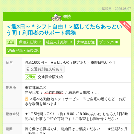
掲載日：2026.08.07
未読
NEW
＜週3日～＊シフト自由！＞話してたらあっとい
う間！利用者のサポート業務
派遣
職種未経験OK
社会人未経験OK
大学生歓迎
ブランクOK
WEB登録・面接OK
時給1600円～ ■日払いOK（規定あり）※即日払い不可
給与
交通費別途支給あり
交通費全額支給
交通費
東京都練馬区
勤務地
光が丘駅
/
小竹向原駅
/
練馬春日町駅
/
…
＜選べる勤務地＞デイサービス ※ご自宅の近くなど、お好
きな場所を選べます！
★1日5時間～OK！ （例）9:00～18:00のあいだ もちろん1日8時
勤務時間
間のお仕事もご紹介可能です！ご希望をお聞かせください！★家
庭の都合でお休みが必要な場合も遠慮なくご相談ください。 ※
週最低15時間以上の勤務が必要です
長く働ける職場です。開始日はご相談ください！ ★短期2ヶ月
期間
～勤務もＯＫ