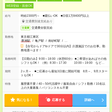
WEB登録・面接OK
時給2300円～ ■週払いOK ■日収1万8400円以上
給与
交通費別途支給あり
交通費全額支給
交通費
東京都江東区
勤務地
豊洲駅
/
亀戸駅
/
南砂町駅
/
…
【自宅からドアtoドアで30分以内】介護施設でのお仕事。勤
務地選べます！
【日勤のみ】9:00～18:00（休憩60分） ■ご希望があればその他
勤務時間
シフトもOK！ （例）8:30～17:30 10:00～19:00 など
「家族とお休みを合わせたい」 「できれば残業はしたくない」
など、あなたのご希望に沿ったお仕事をご紹介します！ ※Wワ
2ヶ月～ ■ご応募から最短3日後に開始可能 8月～、9月スター
期間
ーク希望の方へ 今ご覧のお仕事で希望する勤務時間と、もう1つ
トもOK！
のお仕事の勤務時間。 合計で週40時間を超える場合は応募でき
ません
履歴書不要
/
40～50代活躍中
/
服装自由
/
シフト勤務
/
10名以
特徴
上の大量募集
/
パソコンスキル不要
気になる！
応募する
詳細へ