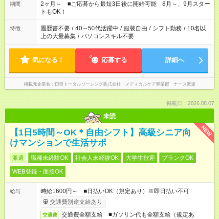
など、あなたのご希望に沿ったお仕事をご紹介します！ ※Wワ
2ヶ月～ ■ご応募から最短3日後に開始可能 8月～、9月スター
期間
ーク希望の方へ 今ご覧のお仕事で希望する勤務時間と、もう1つ
トもOK！
のお仕事の勤務時間。 合計で週40時間を超える場合は応募でき
ません
履歴書不要
/
40～50代活躍中
/
服装自由
/
シフト勤務
/
10名以
特徴
上の大量募集
/
パソコンスキル不要
気になる！
応募する
詳細へ
掲載元企業名
日研トータルソーシング株式会社 メディカルケア事業部 ナース派遣
掲載日：2026.08.07
未読
NEW
【1日5時間～OK＊自由シフト】高級シニア向
けマンションで生活サポ
派遣
職種未経験OK
社会人未経験OK
大学生歓迎
ブランクOK
WEB登録・面接OK
時給1600円～ ■日払いOK（規定あり）※即日払い不可
給与
交通費別途支給あり
交通費全額支給 ■ガソリン代も全額支給（規定あ
交通費