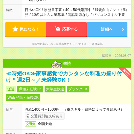
日払いOK
/
履歴書不要
/
40～50代活躍中
/
服装自由
/
シフト勤
特徴
務
/
10名以上の大量募集
/
電話対応なし
/
パソコンスキル不要
気になる！
応募する
詳細へ
掲載元企業名
株式会社ネオキャリア ナイス！介護事業部
掲載日：2026.08.07
未読
NEW
≪時短OK≫家事感覚でカンタンな料理の盛り付
け＊週2日～／未経験OK！
派遣
職種未経験OK
大学生歓迎
ブランクOK
WEB登録・面接OK
時給1400円～1500円 （※スキル・資格によって昇給あり）
給与
交通費別途支給あり
全額支給
交通費