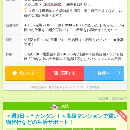
光が丘駅
/
小竹向原駅
/
練馬春日町駅
/
…
＜選べる勤務地＞介護施設や病院 ※ご自宅の近くなど、お
好きな場所を選べます！
★1日5時間～OK！ （例）9:00～18:00のあいだ もちろん1日8時
勤務時間
間のお仕事もご紹介可能です！ご希望をお聞かせください！★家
庭の都合でお休みが必要な場合も遠慮なくご相談ください。 ※
週最低15時間以上の勤務が必要です
短期2ヵ月～のお仕事です。開始日はご相談ください！ ★急募
期間
です！
日払いOK
/
履歴書不要
/
40～50代活躍中
/
服装自由
/
シフト勤
特徴
務
/
10名以上の大量募集
/
電話対応なし
/
パソコンスキル不要
気になる！
応募する
詳細へ
掲載元企業名
株式会社ネオキャリア ナイス！介護事業部
掲載日：2026.08.07
未読
NEW
＜週3日～＊カンタン！＞高級マンションで買い
物代行などの生活サポート！