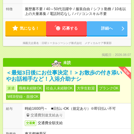
時間を超えなければOKです。
履歴書不要
/
40～50代活躍中
/
服装自由
/
シフト勤務
/
10名以
特徴
上の大量募集
/
電話対応なし
/
パソコンスキル不要
気になる！
応募する
詳細へ
掲載元企業名
日研トータルソーシング株式会社 メディカルケア事業部
掲載日：2026.08.07
未読
NEW
＜最短3日後にお仕事決定！＞お散歩の付き添い
やお話相手など！入浴介助ナシ
派遣
職種未経験OK
社会人未経験OK
大学生歓迎
ブランクOK
WEB登録・面接OK
時給1600円～ ■日払いOK（規定あり）※即日払い不可
給与
交通費別途支給あり
交通費全額支給
交通費
東京都練馬区
勤務地