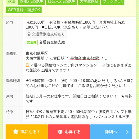
派遣
職種未経験OK
社会人未経験OK
大学生歓迎
ブランクOK
WEB登録・面接OK
時給1600円 有資格・有経験時給1800円 介護福祉士時給
給与
1900円 ■日払いOK（規定あり）※即日払い不可
交通費別途支給あり
交通費全額支給
交通費
東京都練馬区
勤務地
大泉学園駅
/
江古田駅
/
平和台(東京都)駅
/
…
＜選べる勤務地＞シニア向けマンション ※他にもさまざま
な施設をご紹介できます！
★1日5時間～OK！ （例）9:00～18:00のあいだ もちろん1日8時
勤務時間
間のお仕事もご紹介可能です！ご希望をお聞かせください！★家
庭の都合でお休みが必要な場合も遠慮なくご相談ください。 ※
週最低15時間以上の勤務が必要です
短期2ヵ月～のお仕事です。開始日はご相談ください！ ★急募
期間
です！
日払いOK
/
履歴書不要
/
40～50代活躍中
/
服装自由
/
シフト勤
特徴
務
/
10名以上の大量募集
/
電話対応なし
/
パソコンスキル不要
気になる！
応募する
詳細へ