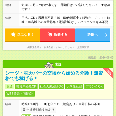
週最低15時間以上の勤務が必要です
短期2ヵ月～のお仕事です。開始日はご相談ください！ ★急募
期間
です！
日払いOK
/
履歴書不要
/
40～50代活躍中
/
服装自由
/
シフト勤
特徴
務
/
10名以上の大量募集
/
電話対応なし
/
パソコンスキル不要
気になる！
応募する
詳細へ
掲載元企業名
株式会社ネオキャリア ナイス！介護事業部
掲載日：2026.08.07
未読
NEW
シーツ・枕カバーの交換から始める介護！無資
格でも稼げる＊
派遣
職種未経験OK
社会人未経験OK
大学生歓迎
ブランクOK
WEB登録・面接OK
時給1600円～ ■日払いOK（規定あり）※即日払い不可
給与
交通費別途支給あり