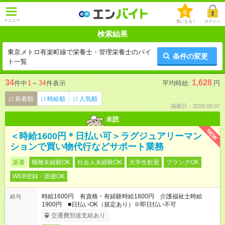
0
メニュー
気になる！
ログイン
検索結果
東京メトロ有楽町線で栄養士・管理栄養士のバイ
条件の変更
ト一覧
34
1,628
件中
1
～
34
件表示
平均時給:
円
新着順
時給順
人気順
掲載日：2026.08.07
未読
NEW
＜時給1600円＊日払い可＞ラグジュアリーマン
ションで買い物代行などサポート業務
派遣
職種未経験OK
社会人未経験OK
大学生歓迎
ブランクOK
WEB登録・面接OK
時給1600円 有資格・有経験時給1800円 介護福祉士時給
給与
1900円 ■日払いOK（規定あり）※即日払い不可
交通費別途支給あり