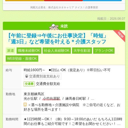
掲載元企業名
株式会社ネオキャリア ナイス！介護事業部
掲載日：2026.08.07
未読
NEW
【午前に登録⇒午後にお仕事決定】「時短」
「週3日」など希望を叶える＊介護スタッフ
派遣
職種未経験OK
社会人未経験OK
大学生歓迎
ブランクOK
WEB登録・面接OK
時給1600円～ ■日払いOK（規定あり）※即日払い不可
給与
交通費別途支給あり
交通費全額支給
交通費
東京都練馬区
勤務地
光が丘駅
/
小竹向原駅
/
練馬春日町駅
/
…
＜選べる勤務地＞介護施設や病院 ※ご自宅の近くなど、お
好きな場所を選べます！
★1日5時間～OK！ （例）9:00～18:00のあいだ もちろん1日8時
勤務時間
間のお仕事もご紹介可能です！ご希望をお聞かせください！ ※