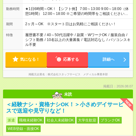
★1日6時間～OK！ 【シフト例】 7:00～13:00 9:00～18:00（休
勤務時間
憩1時間） 12:00～18:00 ※ご希望の時間帯をご相談ください。
※日勤、夜勤のみ、変則的な勤務等も相談OK！
2ヶ月～OK ※スタート日はお気軽にご相談ください！
期間
履歴書不要
/
40～50代活躍中
/
副業・WワークOK
/
服装自由
/
特徴
シフト勤務
/
10名以上の大量募集
/
電話対応なし
/
パソコンスキ
ル不要
気になる！
応募する
詳細へ
掲載元企業名
株式会社スタッフサービス メディカル事業本部
掲載日：2026.08.07
未読
NEW
＜経験ナシ・資格ナシOK！＞小さめデイサービ
スで送迎や見守りなど！
派遣
職種未経験OK
社会人未経験OK
大学生歓迎
ブランクOK
WEB登録・面接OK