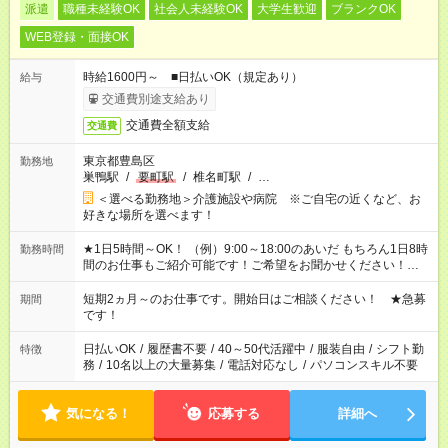
派遣
職種未経験OK
社会人未経験OK
大学生歓迎
ブランクOK
WEB登録・面接OK
時給1600円～ ■日払いOK（規定あり）
給与
交通費別途支給あり
交通費全額支給
交通費
東京都豊島区
勤務地
巣鴨駅
/
要町駅
/
椎名町駅
/
…
＜選べる勤務地＞介護施設や病院 ※ご自宅の近くなど、お
好きな場所を選べます！
★1日5時間～OK！ （例）9:00～18:00のあいだ もちろん1日8時
勤務時間
間のお仕事もご紹介可能です！ご希望をお聞かせください！★家
庭の都合でお休みが必要な場合も遠慮なくご相談ください。 ※
週最低15時間以上の勤務が必要です
短期2ヵ月～のお仕事です。開始日はご相談ください！ ★急募
期間
です！
日払いOK
/
履歴書不要
/
40～50代活躍中
/
服装自由
/
シフト勤
特徴
務
/
10名以上の大量募集
/
電話対応なし
/
パソコンスキル不要
気になる！
応募する
詳細へ