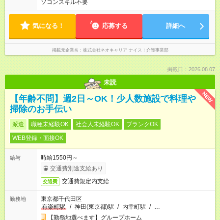
ソコンスキル不要
気になる！
応募する
詳細へ
掲載元企業名
株式会社ネオキャリア ナイス！介護事業部
掲載日：2026.08.07
未読
NEW
【年齢不問】週2日～OK！少人数施設で料理や
掃除のお手伝い
派遣
職種未経験OK
社会人未経験OK
ブランクOK
WEB登録・面接OK
時給1550円～
給与
交通費別途支給あり
交通費規定内支給
交通費
東京都千代田区
勤務地
有楽町駅
/
神田(東京都)駅
/
内幸町駅
/
…
【勤務地選べます】グループホーム