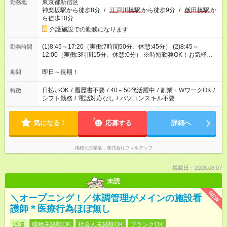
東京都新宿区
勤務地
神楽坂駅から徒歩8分
/
江戸川橋駅
から徒歩9分
/
飯田橋駅
か
ら徒歩10分
介護施設での勤務になります
(1)8:45～17:20（実働:7時間50分、休憩:45分） (2)8:45～
勤務時間
12:00（実働:3時間15分、休憩:0分） ※時短勤務OK！お気軽にご
相談ください。
即日～長期！
期間
日払いOK
/
履歴書不要
/
40～50代活躍中
/
副業・WワークOK
/
特徴
シフト勤務
/
電話対応なし
/
パソコンスキル不要
気になる！
応募する
詳細へ
掲載元企業名
株式会社フィルアップ
掲載日：2026.08.07
未読
NEW
＼オープニング！／体調管理がメインの施設看
護師＊医療行為ほぼ無し
派遣
職種未経験OK
社会人未経験OK
ブランクOK