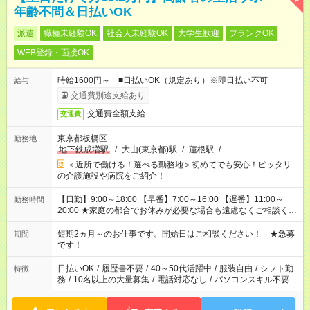
年齢不問＆日払いOK
派遣
職種未経験OK
社会人未経験OK
大学生歓迎
ブランクOK
WEB登録・面接OK
時給1600円～ ■日払いOK（規定あり）※即日払い不可
給与
交通費別途支給あり
交通費全額支給
交通費
東京都板橋区
勤務地
地下鉄成増駅
/
大山(東京都)駅
/
蓮根駅
/
…
＜近所で働ける！選べる勤務地＞初めてでも安心！ピッタリ
の介護施設や病院をご紹介！
【日勤】9:00～18:00 【早番】7:00～16:00 【遅番】11:00～
勤務時間
20:00 ★家庭の都合でお休みが必要な場合も遠慮なくご相談くだ
さい。
短期2ヵ月～のお仕事です。開始日はご相談ください！ ★急募
期間
です！
日払いOK
/
履歴書不要
/
40～50代活躍中
/
服装自由
/
シフト勤
特徴
務
/
10名以上の大量募集
/
電話対応なし
/
パソコンスキル不要