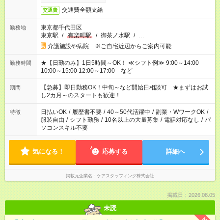
交通費全額支給
交通費
東京都千代田区
勤務地
東京駅
/
有楽町駅
/
御茶ノ水駅
/
…
介護施設や病院 ※ご自宅近辺からご案内可能
★【日勤のみ】1日5時間～OK！ ≪シフト例≫ 9:00～14:00
勤務時間
10:00～15:00 12:00～17:00 など
【急募】即日勤務OK！中旬～など開始日相談可 ★まずはお試
期間
し2カ月～のスタートも歓迎！
日払いOK
/
履歴書不要
/
40～50代活躍中
/
副業・WワークOK
/
特徴
服装自由
/
シフト勤務
/
10名以上の大量募集
/
電話対応なし
/
パ
ソコンスキル不要
気になる！
応募する
詳細へ
掲載元企業名
ケアスタッフィング株式会社
掲載日：2026.08.05
未読