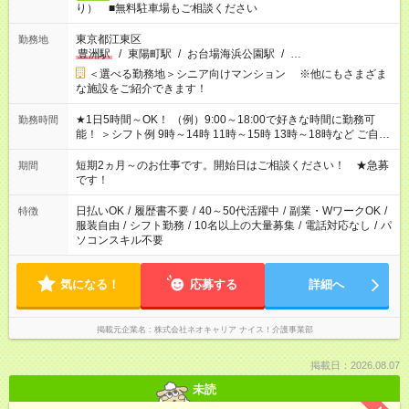
り） ■無料駐車場もご相談ください
東京都江東区
勤務地
豊洲駅
/
東陽町駅
/
お台場海浜公園駅
/
…
＜選べる勤務地＞シニア向けマンション ※他にもさまざま
な施設をご紹介できます！
★1日5時間～OK！ （例）9:00～18:00で好きな時間に勤務可
勤務時間
能！ ＞シフト例 9時～14時 11時～15時 13時～18時など ご自身
のご都合に合わせて勤務時間をご相談ください！ ★家庭の都合
でお休みや時間の調整が必要な場合も遠慮なくご相談くださ
短期2ヵ月～のお仕事です。開始日はご相談ください！ ★急募
期間
い。
です！
日払いOK
/
履歴書不要
/
40～50代活躍中
/
副業・WワークOK
/
特徴
服装自由
/
シフト勤務
/
10名以上の大量募集
/
電話対応なし
/
パ
ソコンスキル不要
気になる！
応募する
詳細へ
掲載元企業名
株式会社ネオキャリア ナイス！介護事業部
掲載日：2026.08.07
未読