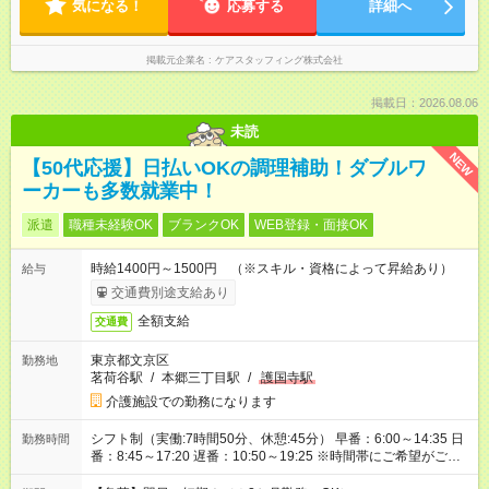
気になる！
応募する
詳細へ
掲載元企業名
ケアスタッフィング株式会社
掲載日：2026.08.06
未読
NEW
【50代応援】日払いOKの調理補助！ダブルワ
ーカーも多数就業中！
派遣
職種未経験OK
ブランクOK
WEB登録・面接OK
時給1400円～1500円 （※スキル・資格によって昇給あり）
給与
交通費別途支給あり
全額支給
交通費
東京都文京区
勤務地
茗荷谷駅
/
本郷三丁目駅
/
護国寺駅
介護施設での勤務になります
シフト制（実働:7時間50分、休憩:45分） 早番：6:00～14:35 日
勤務時間
番：8:45～17:20 遅番：10:50～19:25 ※時間帯にご希望がござ
いましたらお気軽にご相談ください。