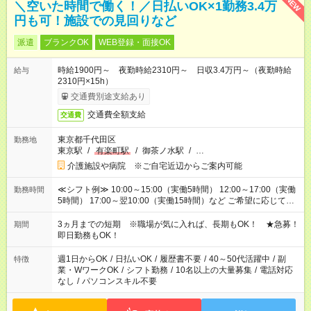
NEW
＼空いた時間で働く！／日払いOK×1勤務3.4万
円も可！施設での見回りなど
派遣
ブランクOK
WEB登録・面接OK
時給1900円～ 夜勤時給2310円～ 日収3.4万円～（夜勤時給
給与
2310円×15h）
交通費別途支給あり
交通費全額支給
交通費
東京都千代田区
勤務地
東京駅
/
有楽町駅
/
御茶ノ水駅
/
…
介護施設や病院 ※ご自宅近辺からご案内可能
≪シフト例≫ 10:00～15:00（実働5時間） 12:00～17:00（実働
勤務時間
5時間） 17:00～翌10:00（実働15時間）など ご希望に応じて、
働く時間は調整できます！ お気軽に担当へ相談ください！
3ヵ月までの短期 ※職場が気に入れば、長期もOK！ ★急募！
期間
即日勤務もOK！
週1日からOK
/
日払いOK
/
履歴書不要
/
40～50代活躍中
/
副
特徴
業・WワークOK
/
シフト勤務
/
10名以上の大量募集
/
電話対応
なし
/
パソコンスキル不要