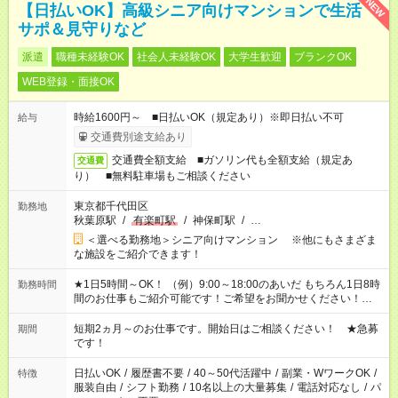
NEW
【日払いOK】高級シニア向けマンションで生活
サポ＆見守りなど
派遣
職種未経験OK
社会人未経験OK
大学生歓迎
ブランクOK
WEB登録・面接OK
時給1600円～ ■日払いOK（規定あり）※即日払い不可
給与
交通費別途支給あり
交通費全額支給 ■ガソリン代も全額支給（規定あ
交通費
り） ■無料駐車場もご相談ください
東京都千代田区
勤務地
秋葉原駅
/
有楽町駅
/
神保町駅
/
…
＜選べる勤務地＞シニア向けマンション ※他にもさまざま
な施設をご紹介できます！
★1日5時間～OK！ （例）9:00～18:00のあいだ もちろん1日8時
勤務時間
間のお仕事もご紹介可能です！ご希望をお聞かせください！★家
庭の都合でお休みが必要な場合も遠慮なくご相談ください。 ※
週最低15時間以上の勤務が必要です
短期2ヵ月～のお仕事です。開始日はご相談ください！ ★急募
期間
です！
日払いOK
/
履歴書不要
/
40～50代活躍中
/
副業・WワークOK
/
特徴
服装自由
/
シフト勤務
/
10名以上の大量募集
/
電話対応なし
/
パ