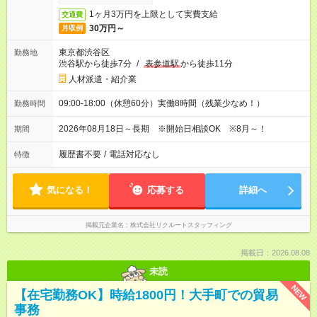
1ヶ月3万円を上限として実費支給
交通費
30万円～
月収例
東京都渋谷区
勤務地
渋谷駅から徒歩7分
/
表参道駅
から徒歩11分
人材派遣・紹介業
09:00-18:00（休憩60分）実働8時間（残業少なめ！）
勤務時間
2026年08月18日～長期 ※開始日相談OK ※8月～！
期間
履歴書不要
/
電話対応なし
特徴
気になる！
応募する
詳細へ
掲載元企業名
株式会社リクルートスタッフィング
掲載日：2026.08.08
未読
NEW
【在宅勤務OK】時給1800円！大手町での貿易
事務