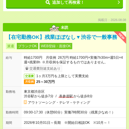
追加して再検索！
掲載日：2026.08.08
未読
NEW
【在宅勤務OK】残業ほぼなし▼渋谷で一般事務
派遣
ブランクOK
WEB登録・面接OK
時給1700円 月収例 26万円 時給1700円×実働7h30m×週5日×4
給与
週+残業8h ※月収例を保証するものではありません。
交通費別途支給あり
1ヶ月3万円を上限として実費支給
交通費
25～30万円
月収例
東京都渋谷区
勤務地
渋谷駅から徒歩7分
/
表参道駅
から徒歩8分
アウトソーシング・テレマ－ケティング
09:00-17:30（休憩60分）実働7時間30分（残業少なめ！）
勤務時間
2026年10月01日～長期 ※開始日相談OK ※10月～！
期間