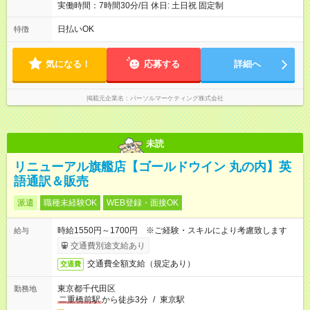
実働時間：7時間30分/日 休日: 土日祝 固定制
日払いOK
特徴
気になる！
応募する
詳細へ
掲載元企業名
パーソルマーケティング株式会社
未読
リニューアル旗艦店【ゴールドウイン 丸の内】英
語通訳＆販売
派遣
職種未経験OK
WEB登録・面接OK
時給1550円～1700円 ※ご経験・スキルにより考慮致します
給与
交通費別途支給あり
交通費全額支給（規定あり）
交通費
東京都千代田区
勤務地
二重橋前駅
から徒歩3分
/
東京駅