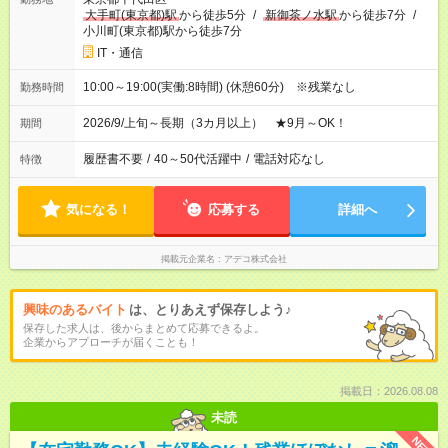
大手町(東京都)駅
から徒歩5分
/
新御茶ノ水駅
から徒歩7分
/
小川町(東京都)駅から徒歩7分
IT・通信
10:00～19:00(実働:8時間) (休憩60分) ※残業なし
勤務時間
2026/9/上旬～長期（3カ月以上） ★9月～OK！
期間
履歴書不要
/
40～50代活躍中
/
電話対応なし
特徴
気になる！
応募する
詳細へ
掲載元企業名
アデコ株式会社
興味のあるバイト
は、とりあえず保存しよう♪
保存した求人は、後からまとめて応募できるよ。
企業からアプローチが届くことも！
掲載日：2026.08.08
未読
NEW