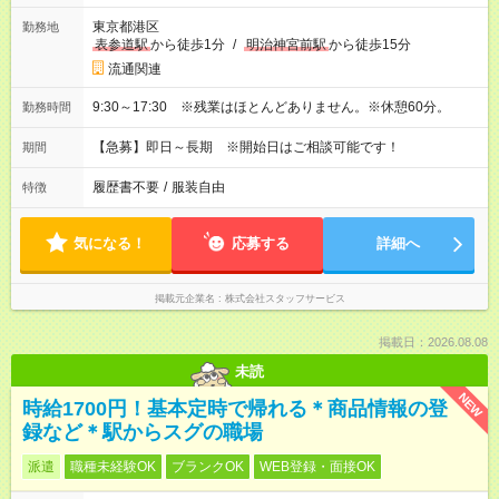
東京都港区
勤務地
表参道駅
から徒歩1分
/
明治神宮前駅
から徒歩15分
流通関連
9:30～17:30 ※残業はほとんどありません。※休憩60分。
勤務時間
【急募】即日～長期 ※開始日はご相談可能です！
期間
履歴書不要
/
服装自由
特徴
気になる！
応募する
詳細へ
掲載元企業名
株式会社スタッフサービス
掲載日：2026.08.08
未読
NEW
時給1700円！基本定時で帰れる＊商品情報の登
録など＊駅からスグの職場
派遣
職種未経験OK
ブランクOK
WEB登録・面接OK