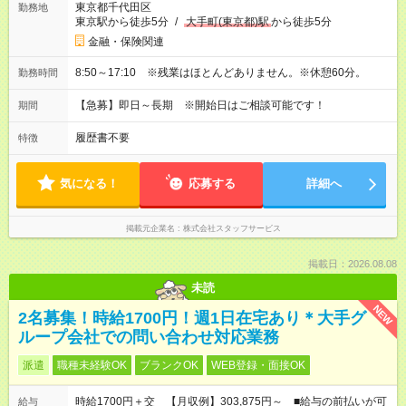
東京都千代田区
勤務地
東京駅から徒歩5分
/
大手町(東京都)駅
から徒歩5分
金融・保険関連
8:50～17:10 ※残業はほとんどありません。※休憩60分。
勤務時間
【急募】即日～長期 ※開始日はご相談可能です！
期間
履歴書不要
特徴
気になる！
応募する
詳細へ
掲載元企業名
株式会社スタッフサービス
掲載日：2026.08.08
未読
NEW
2名募集！時給1700円！週1日在宅あり＊大手グ
ループ会社での問い合わせ対応業務
派遣
職種未経験OK
ブランクOK
WEB登録・面接OK
時給1700円＋交 【月収例】303,875円～ ■給与の前払いが可
給与