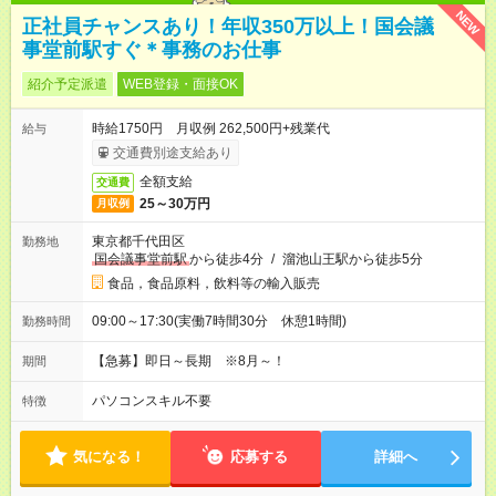
NEW
正社員チャンスあり！年収350万以上！国会議
事堂前駅すぐ＊事務のお仕事
紹介予定派遣
WEB登録・面接OK
時給1750円 月収例 262,500円+残業代
給与
交通費別途支給あり
全額支給
交通費
25～30万円
月収例
東京都千代田区
勤務地
国会議事堂前駅
から徒歩4分
/
溜池山王駅から徒歩5分
食品，食品原料，飲料等の輸入販売
09:00～17:30(実働7時間30分 休憩1時間)
勤務時間
【急募】即日～長期 ※8月～！
期間
パソコンスキル不要
特徴
気になる！
応募する
詳細へ