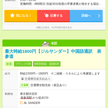
9:00～18:00
勤務時間
実働時間：8時間/日 別途30分程度の早番遅番が発生する場合が
あります（時間外手当支給）。
気になる！
応募する
詳細へ
掲載元企業名
ALSOK東京株式会社
未読
最大時給1800円【ジルサンダー】中国語通訳 表
参道
派遣
ブランクOK
WEB登録・面接OK
時給1500円～1800円 ※ご経験・スキルにより考慮致します
給与
交通費別途支給あり
交通費全額支給（規定あり）
交通費
東京都渋谷区
勤務地
表参道駅
から徒歩2分
JIL SANDER