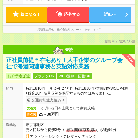
気になる！
応募する
詳細へ
掲載元企業名
株式会社リクルートスタッフィング
掲載日：2026.08.08
未読
NEW
正社員前提＊在宅あり！大手企業のグループ会
社で海運関連事務と英語対応業務
紹介予定派遣
ブランクOK
WEB登録・面接OK
時給1810円 月収例 27万円 時給1810円×実働7h×週5日×4週
給与
+残業10h ※月収例を保証するものではありません。
交通費別途支給あり
1ヶ月3万円を上限として実費支給
交通費
25～30万円
月収例
東京都港区
勤務地
虎ノ門駅から徒歩3分
/
霞ケ関(東京都)駅
から徒歩6分
アウトソーシング・テレマ－ケティング