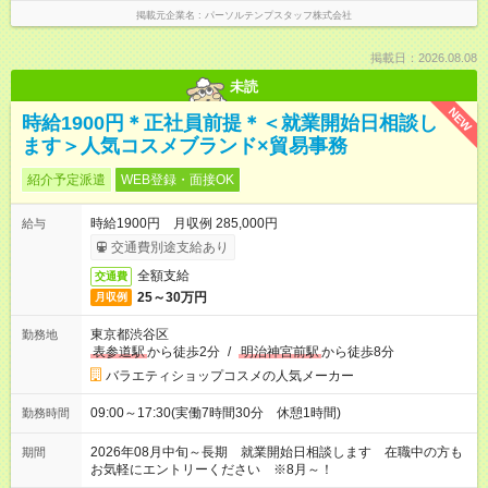
掲載元企業名
パーソルテンプスタッフ株式会社
掲載日：2026.08.08
未読
NEW
時給1900円＊正社員前提＊＜就業開始日相談し
ます＞人気コスメブランド×貿易事務
紹介予定派遣
WEB登録・面接OK
時給1900円 月収例 285,000円
給与
交通費別途支給あり
全額支給
交通費
25～30万円
月収例
東京都渋谷区
勤務地
表参道駅
から徒歩2分
/
明治神宮前駅
から徒歩8分
バラエティショップコスメの人気メーカー
09:00～17:30(実働7時間30分 休憩1時間)
勤務時間
2026年08月中旬～長期 就業開始日相談します 在職中の方も
期間
お気軽にエントリーください ※8月～！