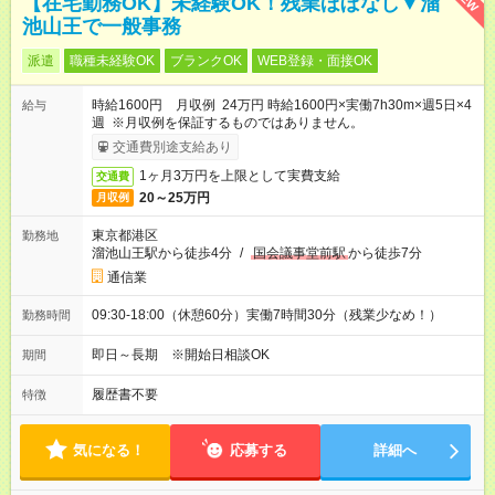
【在宅勤務OK】未経験OK！残業ほぼなし▼溜
池山王で一般事務
派遣
職種未経験OK
ブランクOK
WEB登録・面接OK
時給1600円 月収例 24万円 時給1600円×実働7h30m×週5日×4
給与
週 ※月収例を保証するものではありません。
交通費別途支給あり
1ヶ月3万円を上限として実費支給
交通費
20～25万円
月収例
東京都港区
勤務地
溜池山王駅から徒歩4分
/
国会議事堂前駅
から徒歩7分
通信業
09:30-18:00（休憩60分）実働7時間30分（残業少なめ！）
勤務時間
即日～長期 ※開始日相談OK
期間
履歴書不要
特徴
気になる！
応募する
詳細へ