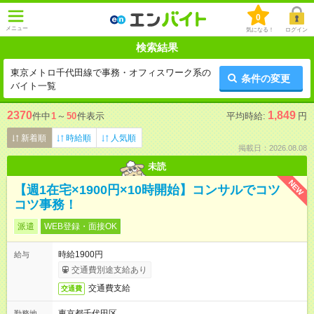
0
メニュー
気になる！
ログイン
検索結果
東京メトロ千代田線で事務・オフィスワーク系の
条件の変更
バイト一覧
2370
1,849
件中
1
～
50
件表示
平均時給:
円
新着順
時給順
人気順
掲載日：2026.08.08
未読
NEW
【週1在宅×1900円×10時開始】コンサルでコツ
コツ事務！
派遣
WEB登録・面接OK
時給1900円
給与
交通費別途支給あり
交通費支給
交通費
東京都千代田区
勤務地