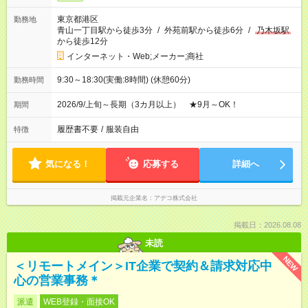
東京都港区
勤務地
青山一丁目駅から徒歩3分
/
外苑前駅から徒歩6分
/
乃木坂駅
から徒歩12分
インターネット・Web;メーカー;商社
9:30～18:30(実働:8時間) (休憩60分)
勤務時間
2026/9/上旬～長期（3カ月以上） ★9月～OK！
期間
履歴書不要
/
服装自由
特徴
気になる！
応募する
詳細へ
掲載元企業名
アデコ株式会社
掲載日：2026.08.08
未読
NEW
＜リモートメイン＞IT企業で契約＆請求対応中
心の営業事務＊
派遣
WEB登録・面接OK