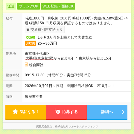
派遣
ブランクOK
WEB登録・面接OK
時給1800円 月収例 28万円 時給1800円×実働7h15m×週5日×4
給与
週+残業15h ※月収例を保証するものではありません。
交通費別途支給あり
1ヶ月3万円を上限として実費支給
交通費
25～30万円
月収例
東京都千代田区
勤務地
大手町(東京都)駅
から徒歩4分
/
東京駅から徒歩15分
総合商社
09:15-17:30（休憩60分）実働7時間15分
勤務時間
2026年10月01日～長期 ※開始日相談OK ※10月～！
期間
履歴書不要
特徴
気になる！
応募する
詳細へ
掲載元企業名
株式会社リクルートスタッフィング