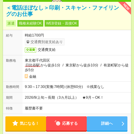
NEW
＜電話ほぼなし＞印刷・スキャン・ファイリン
グのお仕事
派遣
職種未経験OK
WEB登録・面接OK
時給1700円
給与
交通費別途支給あり
交通費支給
交通費
東京都千代田区
勤務地
日比谷駅
から徒歩1分
/
東京駅から徒歩10分
/
有楽町駅から徒
歩5分
金融
9:30～17:30(実働:7時間) (休憩60分) ※残業なし
勤務時間
2026/9/上旬～長期（3カ月以上） ★9月～OK！
期間
履歴書不要
特徴
気になる！
応募する
詳細へ