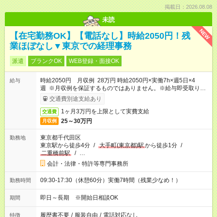
掲載日：2026.08.08
未読
NEW
【在宅勤務OK】【電話なし】時給2050円！残
業ほぼなし▼東京での経理事務
派遣
ブランクOK
WEB登録・面接OK
時給2050円 月収例 28万円 時給2050円×実働7h×週5日×4
給与
週 ※月収例を保証するものではありません。※給与即受取りサ
ービス利用可（利用条件有）
交通費別途支給あり
1ヶ月3万円を上限として実費支給
交通費
25～30万円
月収例
東京都千代田区
勤務地
東京駅から徒歩4分
/
大手町(東京都)駅
から徒歩1分
/
二重橋前駅
/
…
会計・法律・特許等専門事務所
09:30-17:30（休憩60分）実働7時間（残業少なめ！）
勤務時間
即日～長期 ※開始日相談OK
期間
履歴書不要
/
服装自由
/
電話対応なし
特徴