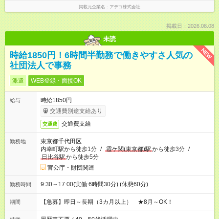
掲載元企業名
アデコ株式会社
掲載日：2026.08.08
未読
NEW
時給1850円！6時間半勤務で働きやすさ人気の
社団法人で事務
派遣
WEB登録・面接OK
時給1850円
給与
交通費別途支給あり
交通費支給
交通費
東京都千代田区
勤務地
内幸町駅から徒歩1分
/
霞ケ関(東京都)駅
から徒歩3分
/
日比谷駅
から徒歩5分
官公庁・財団関連
9:30～17:00(実働:6時間30分) (休憩60分)
勤務時間
【急募】即日～長期（3カ月以上） ★8月～OK！
期間