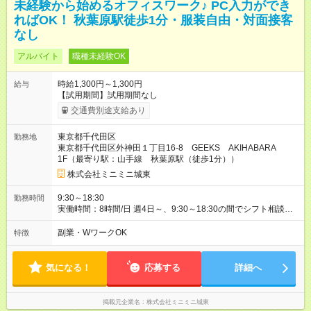
未経験から始めるオフィスワーク♪ PC入力ができ
ればOK！ 秋葉原駅徒歩1分・服装自由・対面接客
なし
アルバイト
職種未経験OK
時給1,300円～1,300円
給与
【試用期間】試用期間なし
交通費別途支給あり
東京都千代田区
勤務地
東京都千代田区外神田１丁目16-8 GEEKS AKIHABARA
1F（最寄り駅：山手線 秋葉原駅（徒歩1分））
株式会社ミニミニ城東
9:30～18:30
勤務時間
実働時間：8時間/日 週4日～、9:30～18:30の間でシフト相談
OK！ あなたのライフスタイルに合わせて、無理のない勤務時間
を一緒に決めましょう。 ガッツリ働きたい方も、時間を調整し
副業・WワークOK
特徴
たい方もご相談ください。 **雇用期間** 1年契約 * 長期で安定し
て働きたい方にオススメ。
気になる！
応募する
詳細へ
掲載元企業名
株式会社ミニミニ城東