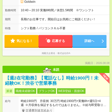
Goldwin
10:40～20:10 実働8時間／休憩1.5時間 ※ワンシフト
勤務時間
長期のお仕事です。開始日はお気軽にご相談ください！
期間
シフト勤務
/
パソコンスキル不要
特徴
気になる！
応募する
詳細へ
掲載元企業名
株式会社iDA
掲載日：2026.08.08
未読
NEW
【週2在宅勤務】【電話なし】時給1900円！未
経験OK！渋谷で営業事務
派遣
職種未経験OK
ブランクOK
WEB登録・面接OK
時給1900円 月収例 30万円 時給1900円×実働8h×週5日×4
給与
週 ※月収例を保証するものではありません。※給与即受取りサ
ービス利用可（利用条件有）
交通費別途支給あり