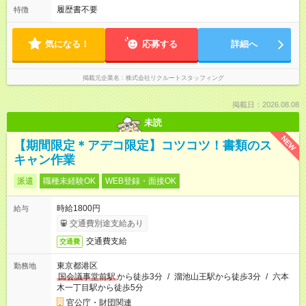
履歴書不要
特徴
気になる！
応募する
詳細へ
掲載元企業名
株式会社リクルートスタッフィング
掲載日：2026.08.08
未読
NEW
【期間限定＊アデコ限定】コツコツ！書類のス
キャン作業
派遣
職種未経験OK
WEB登録・面接OK
時給1800円
給与
交通費別途支給あり
交通費支給
交通費
東京都港区
勤務地
国会議事堂前駅
から徒歩3分
/
溜池山王駅から徒歩3分
/
六本
木一丁目駅から徒歩5分
官公庁・財団関連