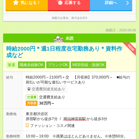
気になる！
応募する
詳細へ
掲載元企業名
株式会社iDA
掲載日：2026.08.08
未読
NEW
時給2000円＊週1日程度在宅勤務あり＊資料作
成など
派遣
職種未経験OK
ブランクOK
WEB登録・面接OK
時給2000円～2100円＋交 【月収例】370,000円～ ■給与の
給与
前払いが可能な速払いサービスあり
交通費別途支給あり
交通費支給あり
交通費
30万円～
月収例
東京都渋谷区
勤務地
原宿駅から徒歩7分
/
明治神宮前駅
から徒歩3分
ファッション・コスメ関連
10:00～19:00 ※残業はほとんどありません。※休憩60分。
勤務時間