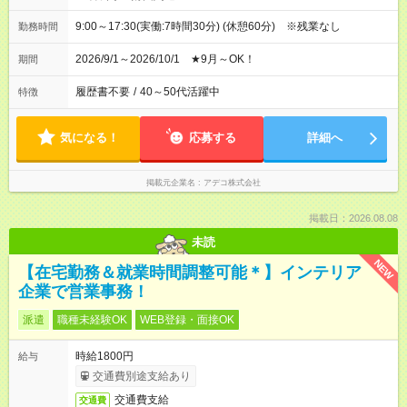
9:00～17:30(実働:7時間30分) (休憩60分) ※残業なし
勤務時間
2026/9/1～2026/10/1 ★9月～OK！
期間
履歴書不要
/
40～50代活躍中
特徴
気になる！
応募する
詳細へ
掲載元企業名
アデコ株式会社
掲載日：2026.08.08
未読
NEW
【在宅勤務＆就業時間調整可能＊】インテリア
企業で営業事務！
派遣
職種未経験OK
WEB登録・面接OK
時給1800円
給与
交通費別途支給あり
交通費支給
交通費