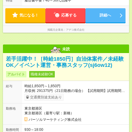
履歴書不要
/
40～50代活躍中
特徴
気になる！
応募する
詳細へ
掲載元企業名
アデコ株式会社
未読
若手活躍中！［時給1850円］自治体案件／未経験
OK／イベント運営・事務スタッフ(sj6ow12)
アルバイト
職種未経験OK
時給1,850円～1,850円
給与
月収例: 291375円（21日勤務の場合） 【試用期間】試用期間な
し
交通費別途支給あり
東京都港区
勤務地
東京都港区（最寄り駅：新橋）
パーソルマーケティング株式会社
930～18:00
勤務時間