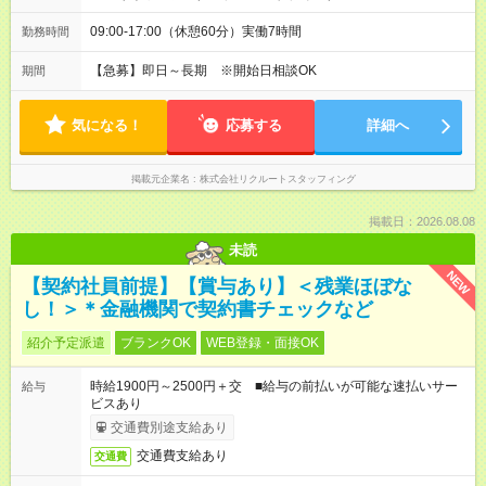
09:00-17:00（休憩60分）実働7時間
勤務時間
【急募】即日～長期 ※開始日相談OK
期間
気になる！
応募する
詳細へ
掲載元企業名
株式会社リクルートスタッフィング
掲載日：2026.08.08
未読
NEW
【契約社員前提】【賞与あり】＜残業ほぼな
し！＞＊金融機関で契約書チェックなど
紹介予定派遣
ブランクOK
WEB登録・面接OK
時給1900円～2500円＋交 ■給与の前払いが可能な速払いサー
給与
ビスあり
交通費別途支給あり
交通費支給あり
交通費