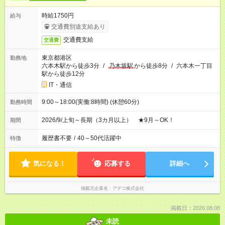
時給1750円
給与
交通費別途支給あり
交通費支給
交通費
東京都港区
勤務地
六本木駅から徒歩3分
/
乃木坂駅
から徒歩8分
/
六本木一丁目
駅から徒歩12分
IT・通信
9:00～18:00(実働:8時間) (休憩60分)
勤務時間
2026/9/上旬～長期（3カ月以上） ★9月～OK！
期間
履歴書不要
/
40～50代活躍中
特徴
気になる！
応募する
詳細へ
掲載元企業名
アデコ株式会社
掲載日：2026.08.08
未読