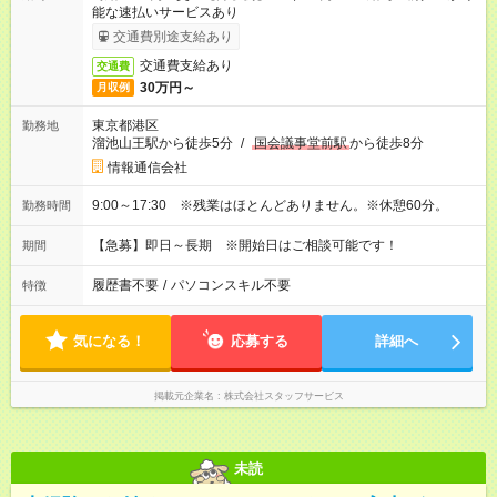
能な速払いサービスあり
交通費別途支給あり
交通費支給あり
交通費
30万円～
月収例
東京都港区
勤務地
溜池山王駅から徒歩5分
/
国会議事堂前駅
から徒歩8分
情報通信会社
9:00～17:30 ※残業はほとんどありません。※休憩60分。
勤務時間
【急募】即日～長期 ※開始日はご相談可能です！
期間
履歴書不要
/
パソコンスキル不要
特徴
気になる！
応募する
詳細へ
掲載元企業名
株式会社スタッフサービス
未読