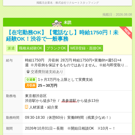
掲載元企業名
株式会社リクルートスタッフィング
掲載日：2026.08.08
未読
NEW
【在宅勤務OK】【電話なし】時給1750円！未
経験OK！渋谷で一般事務
派遣
職種未経験OK
ブランクOK
WEB登録・面接OK
時給1750円 月収例 28万円 時給1750円×実働8h×週5日×4
給与
週 ※月収例を保証するものではありません。※給与即受取りサ
ービス利用可（利用条件有）
交通費別途支給あり
1ヶ月3万円を上限として実費支給
交通費
25～30万円
月収例
東京都渋谷区
勤務地
渋谷駅から徒歩7分
/
表参道駅
から徒歩13分
人材派遣・紹介業
09:30-18:30（休憩60分）実働8時間（残業少なめ！）
勤務時間
2026年10月01日～長期 ※開始日相談OK ※10月～！
期間