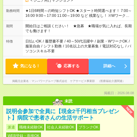
＜シニア向けマンション＞
★1日6時間～の時短シフトOK ★スタート時間選べます！ 7:00～
勤務時間
16:00 9:00～17:00 11:00～19:00 など 残業なし！ ※Wワークの
場合、他のお仕事と合わせ週40時間超の就業はご案内できませ
ん ※法令に基づき、週20時間以上勤務は社会保険への加入対象
開始日はご相談ください！ ★急募 ★職場が気に入れば、長期
期間
となります ※労働者派遣法（日雇い派遣の原則禁止）により、
でも働けます！
短時間・短期間の就業はご案内が難しい場合があります
日払いOK
/
履歴書不要
/
40～50代活躍中
/
副業・WワークOK
/
特徴
服装自由
/
シフト勤務
/
10名以上の大量募集
/
電話対応なし
/
パ
ソコンスキル不要
気になる！
応募する
詳細へ
掲載元企業名
マンパワーグループ株式会社 ケアサービス事業部 （医療福祉介護関連）
掲載日：2026.08.08
未読
NEW
説明会参加で全員に【現金2千円相当プレゼン
ト】病院で患者さんの生活サポート
派遣
職種未経験OK
社会人未経験OK
ブランクOK
WEB登録・面接OK