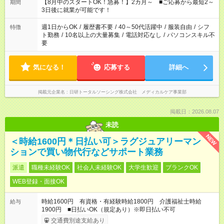
時間。 合計で週40時間を超える場合は応募できません。
【8月中のスタートOK！急募！】2カ月～ ■ご応募から最短2～
期間
3日後に就業が可能です！
週1日からOK
/
履歴書不要
/
40～50代活躍中
/
服装自由
/
シフ
特徴
ト勤務
/
10名以上の大量募集
/
電話対応なし
/
パソコンスキル不
要
気になる！
応募する
詳細へ
掲載元企業名
日研トータルソーシング株式会社 メディカルケア事業部
掲載日：2026.08.07
未読
NEW
＜時給1600円＊日払い可＞ラグジュアリーマン
ションで買い物代行などサポート業務
派遣
職種未経験OK
社会人未経験OK
大学生歓迎
ブランクOK
WEB登録・面接OK
時給1600円 有資格・有経験時給1800円 介護福祉士時給
給与
1900円 ■日払いOK（規定あり）※即日払い不可
交通費別途支給あり