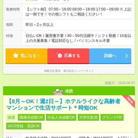
【シフト例】 07:00～16:00 09:00～18:00 17:00～09:00 ※ 上記
勤務時間
は一例です！その他シフトもご相談ください！
即日～2ヶ月以上
期間
日払いOK
/
履歴書不要
/
40～50代活躍中
/
シフト勤務
/
10名以
特徴
上の大量募集
/
電話対応なし
/
パソコンスキル不要
気になる！
応募する
詳細へ
掲載元企業名
株式会社ニッソーネット
掲載日：2026.08.07
未読
NEW
【8月～OK！週2日～】ホテルライクな高齢者
マンションで生活サポート＊時短OK
派遣
職種未経験OK
社会人未経験OK
大学生歓迎
ブランクOK
WEB登録・面接OK