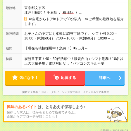
東京都文京区
勤務地
江戸川橋駅
/
千石駅
/
根津駅
/
…
≪自宅からドアtoドアで30分以内！≫ご希望の勤務地を紹介
します。
お子さんの予定にも柔軟に調整可能です。 シフト例 9:00～
勤務時間
18:00（休憩60分） 7:00～16:00（休憩60分） 10:00～
19:00（休憩60分） ※Wワーク希望の方へ 今ご覧のお仕事で希
望する勤務時間と、もう1つのお仕事の勤務時間の合計が 週40
【現在も積極採用中！急募！】■2カ月～
期間
時間を超えなければOKです。
履歴書不要
/
40～50代活躍中
/
服装自由
/
シフト勤務
/
10名以
特徴
上の大量募集
/
電話対応なし
/
パソコンスキル不要
気になる！
応募する
詳細へ
掲載元企業名
日研トータルソーシング株式会社 メディカルケア事業部
興味のあるバイト
は、とりあえず保存しよう♪
保存した求人は、後からまとめて応募できるよ。
企業からアプローチが届くことも！
掲載日：2026.08.08