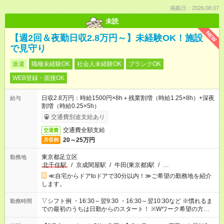
掲載日：2026.08.07
未読
NEW
【週2回＆夜勤日収2.8万円～】未経験OK！施設
で見守り
派遣
職種未経験OK
社会人未経験OK
ブランクOK
WEB登録・面接OK
日収2.8万円：時給1500円×8h＋残業割増（時給1.25×8h）+深夜
給与
割増（時給0.25×5h）
交通費別途支給あり
交通費全額支給
交通費
20～25万円
月収例
東京都足立区
勤務地
北千住駅
/
京成関屋駅
/
牛田(東京都)駅
/
…
≪自宅からドアtoドアで30分以内！≫ご希望の勤務地を紹介
します。
▽シフト例 ・16:30～翌9:30 ・16:30～翌10:30など ※慣れるま
勤務時間
での最初のうちは日勤からのスタート！ ※Wワーク希望の方へ
今ご覧のお仕事で希望する勤務時間と、もう1つのお仕事の勤務