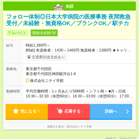
未読
フォロー体制◎日本大学病院の医療事務 夜間救急
受付／未経験・無資格OK／ブランクOK／駅チカ
アルバイト
職種未経験OK
時給1,380円～
給与
[時給] 有資格者：1430～1460円 無資格者：1380円 ★キャリア
アップ制度あり 進級により給与がアップします！ 【試用期間】
交通費別途支給あり
試用期間あり 試用期間の長さ：3ヶ月 雇用形態、給与は本採用
時と同じです。
東京都千代田区
勤務地
東京都千代田区神田駿河台1-6
株式会社ニチイ学館
平均労働時間：1ヶ月あたり58時間 ＜シフト例＞ ■月～日祝
勤務時間
16:30～32:30（休憩90分） 16:30～33:00（休憩90分） 17:00～
32:30（休憩90分） 17:00～33:00（休憩90分） 14:00～
33:00（休憩90分） 9:00～17:00（休憩60分） ※上記時間帯や曜
気になる！
日でのシフト制 平均労働時間：1ヶ月あたり58時間 ＜シフト例
応募する
詳細へ
＞ ■月～日祝 16:30～32:30（休憩90分） 16:30～33:00（休憩
90分） 17:00～32:30（休憩90分） 17:00～33:00（休憩90分）
14:00～33:00（休憩90分） 9:00～17:00（休憩60分） ※上記時
掲載元企業名
株式会社ニチイ学館
間帯や曜日でのシフト制
掲載日：2026.08.07