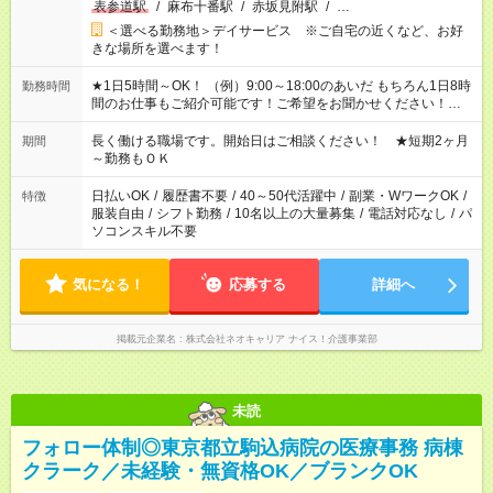
表参道駅
/
麻布十番駅
/
赤坂見附駅
/
…
＜選べる勤務地＞デイサービス ※ご自宅の近くなど、お好
きな場所を選べます！
★1日5時間～OK！ （例）9:00～18:00のあいだ もちろん1日8時
勤務時間
間のお仕事もご紹介可能です！ご希望をお聞かせください！★家
庭の都合でお休みが必要な場合も遠慮なくご相談ください。 ※
週最低15時間以上の勤務が必要です
長く働ける職場です。開始日はご相談ください！ ★短期2ヶ月
期間
～勤務もＯＫ
日払いOK
/
履歴書不要
/
40～50代活躍中
/
副業・WワークOK
/
特徴
服装自由
/
シフト勤務
/
10名以上の大量募集
/
電話対応なし
/
パ
ソコンスキル不要
気になる！
応募する
詳細へ
掲載元企業名
株式会社ネオキャリア ナイス！介護事業部
未読
フォロー体制◎東京都立駒込病院の医療事務 病棟
クラーク／未経験・無資格OK／ブランクOK