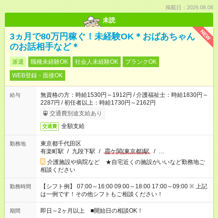
掲載日：2026.08.08
未読
NEW
3ヵ月で80万円稼ぐ！未経験OK＊おばあちゃん
のお話相手など＊
派遣
職種未経験OK
社会人未経験OK
ブランクOK
WEB登録・面接OK
無資格の方：時給1530円～1912円 / 介護福祉士：時給1830円～
給与
2287円 / 初任者以上：時給1730円～2162円
交通費別途支給あり
全額支給
交通費
東京都千代田区
勤務地
有楽町駅
/
九段下駅
/
霞ケ関(東京都)駅
/
…
介護施設や病院など ★自宅近くの施設がいいなど勤務地ご
相談ください
【シフト例】 07:00～16:00 09:00～18:00 17:00～09:00 ※ 上記
勤務時間
は一例です！その他シフトもご相談ください！
即日～2ヶ月以上 ■開始日の相談OK！
期間