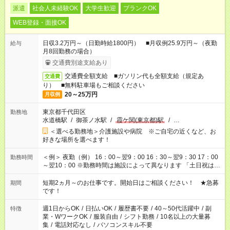
派遣
社会人未経験OK
大学生歓迎
ブランクOK
WEB登録・面接OK
日収3.2万円～（日勤時給1800円） ■月収例25.9万円～（夜勤
給与
月8回勤務の場合）
交通費別途支給あり
交通費全額支給 ■ガソリン代も全額支給（規定あ
交通費
り） ■無料駐車場もご相談ください
20～25万円
月収例
東京都千代田区
勤務地
水道橋駅
/
御茶ノ水駅
/
霞ケ関(東京都)駅
/
…
＜選べる勤務地＞介護施設や病院 ※ご自宅の近くなど、お
好きな場所を選べます！
＜例＞ 夜勤（例） 16：00～翌9：00 16：30～翌9：30 17：00
勤務時間
～翌10：00 ※勤務時間は施設によって異なります 「土日祝は休
みたい」 「しっかり稼ぎたい」 「もう少し遅い時間から始めた
い」など ご希望にあったお仕事をご案内いたします。 ※未経験
短期2ヵ月～のお仕事です。開始日はご相談ください！ ★急募
期間
の方の場合は1～2ヶ月間は日中での仕事を経験いただき、 お
です！
仕事に慣れてからの夜勤になります。 ★家庭の都合でお休みが
必要な場合も遠慮なくご相談ください。
週1日からOK
/
日払いOK
/
履歴書不要
/
40～50代活躍中
/
副
特徴
業・WワークOK
/
服装自由
/
シフト勤務
/
10名以上の大量募
集
/
電話対応なし
/
パソコンスキル不要