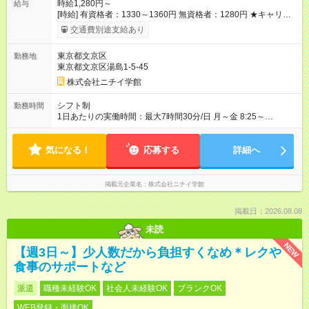
時給1,280円～
給与
[時給] 有資格者：1330～1360円 無資格者：1280円 ★キャリア
アップ制度あり 進級により給与がアップします！ 【試用期間】
交通費別途支給あり
試用期間あり 試用期間の長さ：3ヶ月 雇用形態、給与は本採用
時と同じです。
東京都文京区
勤務地
東京都文京区湯島1-5-45
株式会社ニチイ学館
シフト制
勤務時間
1日あたりの実働時間：最大7時間30分/日 月～金 8:25～
16:55（休憩60分） 8:30～17:00（休憩60分） ※上記曜日や時間
帯でのシフト制 ※週2～3日の扶養控除内でのお仕事
気になる！
応募する
詳細へ
掲載元企業名
株式会社ニチイ学館
掲載日：2026.08.08
未読
NEW
【週3日～】少人数だから負担すくなめ＊レクや
食事のサポートなど
派遣
職種未経験OK
社会人未経験OK
ブランクOK
WEB登録・面接OK