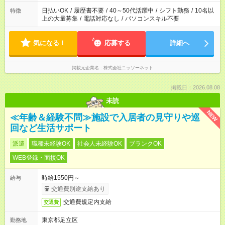
日払いOK
/
履歴書不要
/
40～50代活躍中
/
シフト勤務
/
10名以
特徴
上の大量募集
/
電話対応なし
/
パソコンスキル不要
気になる！
応募する
詳細へ
掲載元企業名
株式会社ニッソーネット
掲載日：2026.08.08
未読
NEW
≪年齢＆経験不問≫施設で入居者の見守りや巡
回など生活サポート
派遣
職種未経験OK
社会人未経験OK
ブランクOK
WEB登録・面接OK
時給1550円～
給与
交通費別途支給あり
交通費規定内支給
交通費
東京都足立区
勤務地