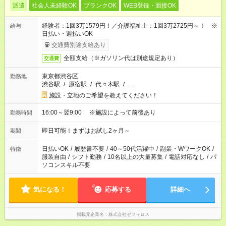
派遣
社会人未経験OK
ブランクOK
WEB登録・面接OK
経験者：1回3万1579円！／介護福祉士：1回3万2725円～！ ※
給与
日払い・週払いOK
交通費別途支給あり
全額支給（※ガソリン代は別途規定あり）
交通費
東京都渋谷区
勤務地
渋谷駅
/
原宿駅
/
代々木駅
/
…
施設・立地のご希望を教えてください！
16:00～翌9:00 ※施設によって前後あり
勤務時間
即日可能！まずはお試し2ヶ月～
期間
日払いOK
/
履歴書不要
/
40～50代活躍中
/
副業・WワークOK
/
特徴
服装自由
/
シフト勤務
/
10名以上の大量募集
/
電話対応なし
/
パ
ソコンスキル不要
気になる！
応募する
詳細へ
掲載元企業名
株式会社ゼフィロス