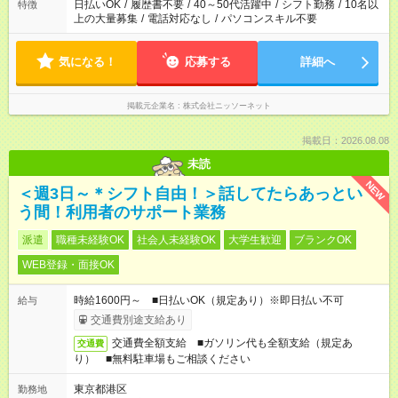
日払いOK
/
履歴書不要
/
40～50代活躍中
/
シフト勤務
/
10名以
特徴
上の大量募集
/
電話対応なし
/
パソコンスキル不要
気になる！
応募する
詳細へ
掲載元企業名
株式会社ニッソーネット
掲載日：2026.08.08
未読
NEW
＜週3日～＊シフト自由！＞話してたらあっとい
う間！利用者のサポート業務
派遣
職種未経験OK
社会人未経験OK
大学生歓迎
ブランクOK
WEB登録・面接OK
時給1600円～ ■日払いOK（規定あり）※即日払い不可
給与
交通費別途支給あり
交通費全額支給 ■ガソリン代も全額支給（規定あ
交通費
り） ■無料駐車場もご相談ください
東京都港区
勤務地