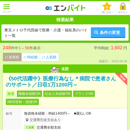
0
メニュー
気になる！
ログイン
検索結果
東京メトロ千代田線で医療・介護・福祉系のバイ
条件の変更
ト一覧
248
1,602
件中
1
～
50
件表示
平均時給:
円
新着順
時給順
人気順
掲載日：2026.08.08
未読
NEW
《50代活躍中》医療行為なし＊病院で患者さん
のサポート／日収1万1200円～
派遣
職種未経験OK
社会人未経験OK
ブランクOK
WEB登録・面接OK
無資格未経験：時給1400円～ ■週払いOK
給与
交通費別途支給あり
交通費全額支給
交通費