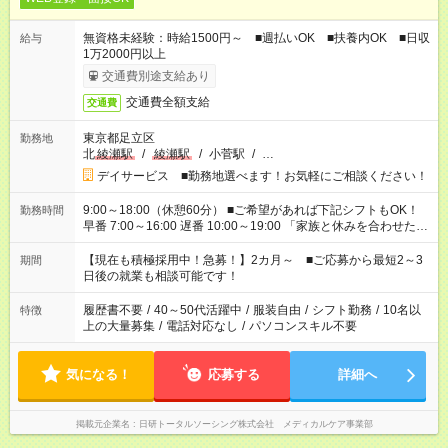
無資格未経験：時給1500円～ ■週払いOK ■扶養内OK ■日収
給与
1万2000円以上
交通費別途支給あり
交通費全額支給
交通費
東京都足立区
勤務地
北
綾瀬駅
/
綾瀬駅
/
小菅駅
/
…
デイサービス ■勤務地選べます！お気軽にご相談ください！
9:00～18:00（休憩60分） ■ご希望があれば下記シフトもOK！
勤務時間
早番 7:00～16:00 遅番 10:00～19:00 「家族と休みを合わせた
い」 「余裕を持って夕飯の準備がしたい」 「できれば残業はし
たくない」 など、ご希望を教えてくださいね。 ※Wワーク希望
【現在も積極採用中！急募！】2カ月～ ■ご応募から最短2～3
期間
の方へ 今ご覧のお仕事で希望する勤務時間と、もう1つのお仕事
日後の就業も相談可能です！
の勤務時間。 合計で週40時間を超える場合は応募できません。
履歴書不要
/
40～50代活躍中
/
服装自由
/
シフト勤務
/
10名以
特徴
上の大量募集
/
電話対応なし
/
パソコンスキル不要
気になる！
応募する
詳細へ
掲載元企業名
日研トータルソーシング株式会社 メディカルケア事業部