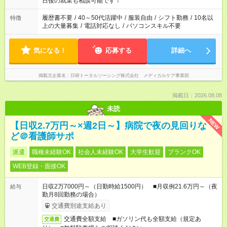
日後の就業も相談可能です！
の勤務時間。 合計で週40時間を超える場合は応募できません。
履歴書不要
/
40～50代活躍中
/
服装自由
/
シフト勤務
/
10名以
特徴
上の大量募集
/
電話対応なし
/
パソコンスキル不要
気になる！
応募する
詳細へ
掲載元企業名
日研トータルソーシング株式会社 メディカルケア事業部
掲載日：2026.08.08
未読
NEW
【日収2.7万円～×週2日～】病院で夜の見回りな
ど＠看護師サポ
派遣
職種未経験OK
社会人未経験OK
大学生歓迎
ブランクOK
WEB登録・面接OK
日収2万7000円～（日勤時給1500円） ■月収例21.6万円～（夜
給与
勤月8回勤務の場合）
交通費別途支給あり
交通費全額支給 ■ガソリン代も全額支給（規定あ
交通費