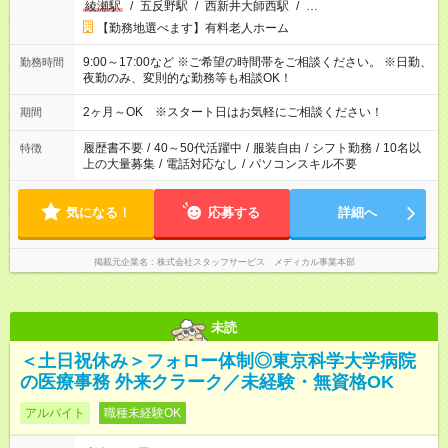
綾瀬駅
/
五反野駅
/
西新井大師西駅
/
…
【勤務地選べます】有料老人ホーム
9:00～17:00など ※ご希望の時間帯をご相談ください。 ※日勤、
勤務時間
夜勤のみ、変則的な勤務等も相談OK！
2ヶ月～OK ※スタート日はお気軽にご相談ください！
期間
履歴書不要
/
40～50代活躍中
/
服装自由
/
シフト勤務
/
10名以
特徴
上の大量募集
/
電話対応なし
/
パソコンスキル不要
気になる！
応募する
詳細へ
掲載元企業名
株式会社スタッフサービス メディカル事業本部
未読
＜土日祝休み＞フォロー体制◎東京科学大学病院
の医療事務 外来クラーク／未経験・無資格OK
アルバイト
職種未経験OK