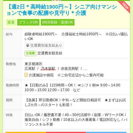
NEW
【週2日＊高時給1900円～】シニア向けマンシ
ョンで食事の配膳や見守り＊介護
派遣
ブランクOK
WEB登録・面接OK
経験者時給1900円～ 介護福祉士時給1950円～ ※日払い/週払
給与
いOK
交通費別途支給あり
交通費全額支給
交通費
東京都港区
勤務地
広尾駅
/
乃木坂駅
/
赤坂見附駅
/
…
介護施設や病院 ※ご自宅近辺からご案内可能
★【日勤のみ】1日5時間～OK！ ≪シフト例≫ 9:00～14:00
勤務時間
10:00～15:00 12:00～17:00 など
【急募】即日勤務OK！中旬～など開始日相談可 ★まずはお試
期間
し2カ月～のスタートも歓迎！
日払いOK
/
履歴書不要
/
40～50代活躍中
/
副業・WワークOK
/
特徴
服装自由
/
シフト勤務
/
10名以上の大量募集
/
電話対応なし
/
パ
ソコンスキル不要