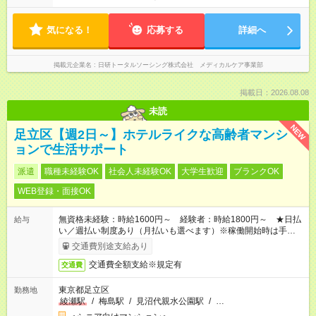
気になる！
応募する
詳細へ
掲載元企業名
日研トータルソーシング株式会社 メディカルケア事業部
掲載日：2026.08.08
未読
NEW
足立区【週2日～】ホテルライクな高齢者マンシ
ョンで生活サポート
派遣
職種未経験OK
社会人未経験OK
大学生歓迎
ブランクOK
WEB登録・面接OK
無資格未経験：時給1600円～ 経験者：時給1800円～ ★日払
給与
い／週払い制度あり（月払いも選べます）※稼働開始時は手続き
完了次第のお支払いとなります。
交通費別途支給あり
交通費全額支給※規定有
交通費
東京都足立区
勤務地
綾瀬駅
/
梅島駅
/
見沼代親水公園駅
/
…