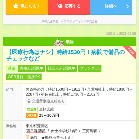
気になる！
応募する
詳細へ
掲載元企業名
ケアスタッフィング株式会社
掲載日：2026.08.08
未読
NEW
【医療行為はナシ】時給1530円！病院で備品の
チェックなど
派遣
職種未経験OK
社会人未経験OK
ブランクOK
WEB登録・面接OK
無資格の方：時給1530円～1912円 / 介護福祉士：時給1830円～
給与
2287円 / 初任者以上：時給1730円～2162円
交通費別途支給あり
全額支給
交通費
25～30万円
月収例
東京都荒川区
勤務地
西日暮里駅
/
赤土小学校前駅
/
三河島駅
/
…
病院 ★勤務地選べます！