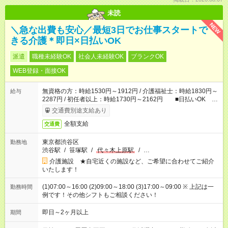
未読
NEW
＼急な出費も安心／最短3日でお仕事スタートで
きる介護＊即日×日払いOK
派遣
職種未経験OK
社会人未経験OK
ブランクOK
WEB登録・面接OK
無資格の方：時給1530円～1912円 / 介護福祉士：時給1830円～
給与
2287円 / 初任者以上：時給1730円～2162円 ■日払いOK ■
日収例：1万2240円（時給1530円×8h）
交通費別途支給あり
全額支給
交通費
東京都渋谷区
勤務地
渋谷駅
/
笹塚駅
/
代々木上原駅
/
…
介護施設 ★自宅近くの施設など、ご希望に合わせてご紹介
いたします！
(1)07:00～16:00 (2)09:00～18:00 (3)17:00～09:00 ※ 上記は一
勤務時間
例です！その他シフトもご相談ください！
即日～2ヶ月以上
期間