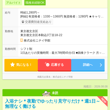
アルバイト
職種未経験OK
時給1,280円～
給与
[時給] 有資格者：1330～1360円 無資格者：1280円 ★キャリア
アップ制度あり 進級により給与がアップします！ 【試用期間】
交通費別途支給あり
試用期間あり 試用期間の長さ：3ヶ月 雇用形態、給与は本採用
時と同じです。
東京都文京区
勤務地
東京都文京区本駒込3丁目18-22
株式会社ニチイ学館
シフト制
勤務時間
1日あたりの実働時間：最大7時間45分/日 ■病棟クラーク 月～土
8:30～17:15（休憩60分） 8:30～12:30（休憩なし） ※上記時間
のシフト制 ※週2～3日の扶養内のお仕事 ※8:30～14:00や12:00
気になる！
～17:15などの短い時間でもOKです！ お気軽にお時間ご相談
応募する
詳細へ
ください。
掲載元企業名
株式会社ニチイ学館
掲載日：2026.08.08
未読
NEW
入浴ナシ＊夜勤でゆったり見守りだけ＊週1日～
無理なく働ける