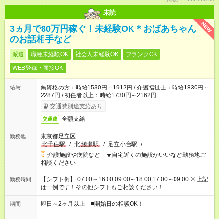
未読
NEW
3ヵ月で80万円稼ぐ！未経験OK＊おばあちゃん
のお話相手など
派遣
職種未経験OK
社会人未経験OK
ブランクOK
WEB登録・面接OK
無資格の方：時給1530円～1912円 / 介護福祉士：時給1830円～
給与
2287円 / 初任者以上：時給1730円～2162円
交通費別途支給あり
全額支給
交通費
東京都足立区
勤務地
北千住駅
/
北
綾瀬駅
/
足立小台駅
/
…
介護施設や病院など ★自宅近くの施設がいいなど勤務地ご
相談ください
【シフト例】 07:00～16:00 09:00～18:00 17:00～09:00 ※ 上記
勤務時間
は一例です！その他シフトもご相談ください！
即日～2ヶ月以上 ■開始日の相談OK！
期間