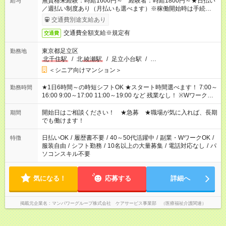
無資格未経験：時給1600円～ 経験者：時給1800円～★日払い
給与
／週払い制度あり（月払いも選べます）※稼働開始時は手続き完
了次第のお支払いとなります。
交通費別途支給あり
交通費全額支給※規定有
交通費
東京都足立区
勤務地
北千住駅
/
北
綾瀬駅
/
足立小台駅
/
…
＜シニア向けマンション＞
★1日6時間～の時短シフトOK ★スタート時間選べます！ 7:00～
勤務時間
16:00 9:00～17:00 11:00～19:00 など 残業なし！ ※Wワークの
場合、他のお仕事と合わせ週40時間超の就業はご案内できませ
ん ※法令に基づき、週20時間以上勤務は社会保険への加入対象
開始日はご相談ください！ ★急募 ★職場が気に入れば、長期
期間
となります ※労働者派遣法（日雇い派遣の原則禁止）により、
でも働けます！
短時間・短期間の就業はご案内が難しい場合があります
日払いOK
/
履歴書不要
/
40～50代活躍中
/
副業・WワークOK
/
特徴
服装自由
/
シフト勤務
/
10名以上の大量募集
/
電話対応なし
/
パ
ソコンスキル不要
気になる！
応募する
詳細へ
掲載元企業名
マンパワーグループ株式会社 ケアサービス事業部 （医療福祉介護関連）