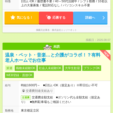
日払いOK
/
履歴書不要
/
40～50代活躍中
/
シフト勤務
/
10名以
特徴
上の大量募集
/
電話対応なし
/
パソコンスキル不要
気になる！
応募する
詳細へ
掲載元企業名
株式会社ニッソーネット
掲載日：2026.08.07
未読
NEW
温泉・ペット・音楽…と介護がコラボ！？有料
老人ホームでお仕事
派遣
職種未経験OK
社会人未経験OK
大学生歓迎
ブランクOK
WEB登録・面接OK
時給1600円～ ■日払いOK（規定あり）※即日払い不可
給与
交通費別途支給あり
交通費全額支給 ■ガソリン代も全額支給（規定あ
交通費
り） ■無料駐車場もご相談ください
東京都足立区
勤務地