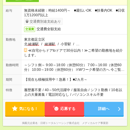
無資格未経験：時給1400円～ ■週払いOK ■扶養内OK ■日収
給与
1万1200円以上
交通費別途支給あり
交通費全額支給
交通費
東京都足立区
勤務地
北
綾瀬駅
/
綾瀬駅
/
小菅駅
/
…
≪自宅からドアtoドアで30分以内！≫ご希望の勤務地を紹介
します。
～シフト例～ 9:00～18:00（休憩60分） 7:00～16:00（休憩60
勤務時間
分） 10:00～19:00（休憩60分） ※Wワーク希望の方へ 今ご覧の
お仕事で希望する勤務時間と、もう1つのお仕事の勤務時間の合
計が 週40時間を超えなければOKです。
【現在も積極採用中！急募！】■2カ月～
期間
履歴書不要
/
40～50代活躍中
/
服装自由
/
シフト勤務
/
10名以
特徴
上の大量募集
/
電話対応なし
/
パソコンスキル不要
気になる！
応募する
詳細へ
掲載元企業名
日研トータルソーシング株式会社 メディカルケア事業部