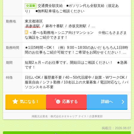
交通費全額支給 ■ガソリン代も全額支給（規定あ
交通費
り） ■無料駐車場もご相談ください
東京都港区
勤務地
表参道駅
/
麻布十番駅
/
赤坂見附駅
/
…
＜選べる勤務地＞シニア向けマンション ※他にもさまざま
な施設をご紹介できます！
★1日5時間～OK！ （例）9:00～18:00のあいだ もちろん1日8時
勤務時間
間のお仕事もご紹介可能です！ご希望をお聞かせください！ ★
家庭の都合でお休みが必要な場合も遠慮なくご相談ください。
※週最低15時間以上の勤務が必要です
短期2ヵ月～のお仕事です。開始日はご相談ください！ ★急募
期間
です！
日払いOK
/
履歴書不要
/
40～50代活躍中
/
副業・WワークOK
/
特徴
服装自由
/
シフト勤務
/
10名以上の大量募集
/
電話対応なし
/
パ
ソコンスキル不要
気になる！
応募する
詳細へ
掲載元企業名
株式会社ネオキャリア ナイス！介護事業部
掲載日：2026.08.07