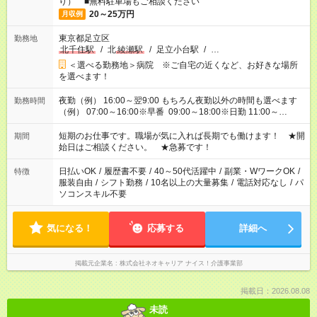
り） ■無料駐車場もご相談ください
20～25万円
月収例
東京都足立区
勤務地
北千住駅
/
北
綾瀬駅
/
足立小台駅
/
…
＜選べる勤務地＞病院 ※ご自宅の近くなど、お好きな場所
を選べます！
夜勤（例） 16:00～翌9:00 もちろん夜勤以外の時間も選べます
勤務時間
（例） 07:00～16:00※早番 09:00～18:00※日勤 11:00～
20:00※遅番 ※時間は、固定・選べる施設もあるので、ご希望が
あれば調整できます！ ※シフト制。勤務地により実働時間が異
短期のお仕事です。職場が気に入れば長期でも働けます！ ★開
期間
なります。★家庭の都合でお休みが必要な場合も遠慮なくご相談
始日はご相談ください。 ★急募です！
ください。
日払いOK
/
履歴書不要
/
40～50代活躍中
/
副業・WワークOK
/
特徴
服装自由
/
シフト勤務
/
10名以上の大量募集
/
電話対応なし
/
パ
ソコンスキル不要
気になる！
応募する
詳細へ
掲載元企業名
株式会社ネオキャリア ナイス！介護事業部
掲載日：2026.08.08
未読