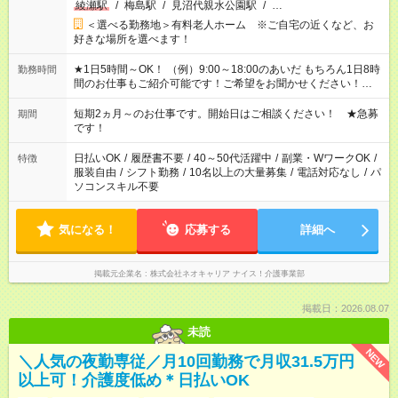
綾瀬駅
/
梅島駅
/
見沼代親水公園駅
/
…
＜選べる勤務地＞有料老人ホーム ※ご自宅の近くなど、お
好きな場所を選べます！
★1日5時間～OK！ （例）9:00～18:00のあいだ もちろん1日8時
勤務時間
間のお仕事もご紹介可能です！ご希望をお聞かせください！★家
庭の都合でお休みが必要な場合も遠慮なくご相談ください。 ※
週最低15時間以上の勤務が必要です
短期2ヵ月～のお仕事です。開始日はご相談ください！ ★急募
期間
です！
日払いOK
/
履歴書不要
/
40～50代活躍中
/
副業・WワークOK
/
特徴
服装自由
/
シフト勤務
/
10名以上の大量募集
/
電話対応なし
/
パ
ソコンスキル不要
気になる！
応募する
詳細へ
掲載元企業名
株式会社ネオキャリア ナイス！介護事業部
掲載日：2026.08.07
未読
NEW
＼人気の夜勤専従／月10回勤務で月収31.5万円
以上可！介護度低め＊日払いOK