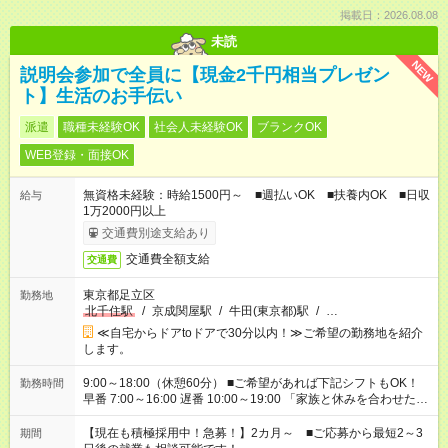
掲載日：2026.08.08
未読
NEW
説明会参加で全員に【現金2千円相当プレゼン
ト】生活のお手伝い
派遣
職種未経験OK
社会人未経験OK
ブランクOK
WEB登録・面接OK
無資格未経験：時給1500円～ ■週払いOK ■扶養内OK ■日収
給与
1万2000円以上
交通費別途支給あり
交通費全額支給
交通費
東京都足立区
勤務地
北千住駅
/
京成関屋駅
/
牛田(東京都)駅
/
…
≪自宅からドアtoドアで30分以内！≫ご希望の勤務地を紹介
します。
9:00～18:00（休憩60分） ■ご希望があれば下記シフトもOK！
勤務時間
早番 7:00～16:00 遅番 10:00～19:00 「家族と休みを合わせた
い」 「余裕を持って夕飯の準備がしたい」 「できれば残業はし
たくない」 など、ご希望を教えてくださいね。 ※Wワーク希望
【現在も積極採用中！急募！】2カ月～ ■ご応募から最短2～3
期間
の方へ 今ご覧のお仕事で希望する勤務時間と、もう1つのお仕事