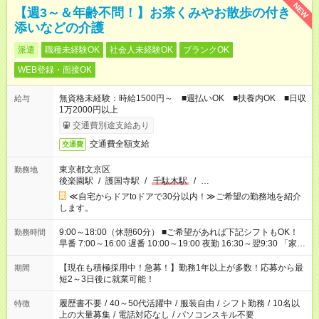
NEW
【週3～＆年齢不問！】お茶くみやお散歩の付き
添いなどの介護
派遣
職種未経験OK
社会人未経験OK
ブランクOK
WEB登録・面接OK
無資格未経験：時給1500円～ ■週払いOK ■扶養内OK ■日収
給与
1万2000円以上
交通費別途支給あり
交通費全額支給
交通費
東京都文京区
勤務地
後楽園駅
/
護国寺駅
/
千駄木駅
/
…
≪自宅からドアtoドアで30分以内！≫ご希望の勤務地を紹介
します。
9:00～18:00（休憩60分） ■ご希望があれば下記シフトもOK！
勤務時間
早番 7:00～16:00 遅番 10:00～19:00 夜勤 16:30～翌9:30 「家族
と休みを合わせたい」 「余裕を持って夕飯の準備がしたい」
「できれば残業はしたくない」 など、ご希望を教えてください
【現在も積極採用中！急募！】勤務1年以上が多数！応募から最
期間
ね。 ※Wワーク希望の方へ 今ご覧のお仕事で希望する勤務時間
短2～3日後に就業可能！
と、もう1つのお仕事の勤務時間。 合計で週40時間を超える場
合は応募できません。
履歴書不要
/
40～50代活躍中
/
服装自由
/
シフト勤務
/
10名以
特徴
上の大量募集
/
電話対応なし
/
パソコンスキル不要