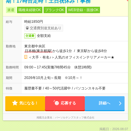
期！17時台定時！土日祝休み！事務
派遣
職種未経験OK
ブランクOK
WEB登録・面接OK
時給1850円
給与
交通費別途支給あり
全額支給
交通費
東京都中央区
勤務地
日本橋(東京都)駅
から徒歩1分
/
東京駅から徒歩8分
＜大手・有名♪＞人気のオフィスインテリアメーカー★
09:00～17:45(実働7時間45分 休憩1時間)
勤務時間
2026年10月上旬～長期 ※10月～！
期間
履歴書不要
/
40～50代活躍中
/
パソコンスキル不要
特徴
気になる！
応募する
詳細へ
掲載元企業名
パーソルテンプスタッフ株式会社
掲載日：2026.08.07