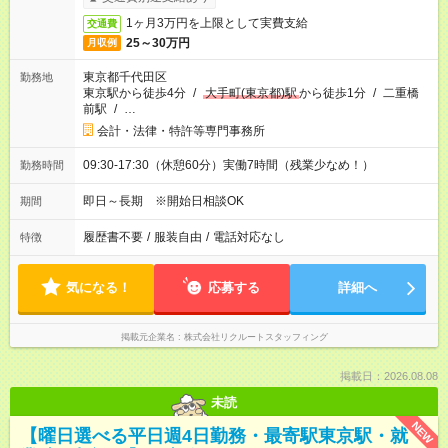
1ヶ月3万円を上限として実費支給
交通費
25～30万円
月収例
東京都千代田区
勤務地
東京駅から徒歩4分
/
大手町(東京都)駅
から徒歩1分
/
二重橋
前駅
/
…
会計・法律・特許等専門事務所
09:30-17:30（休憩60分）実働7時間（残業少なめ！）
勤務時間
即日～長期 ※開始日相談OK
期間
履歴書不要
/
服装自由
/
電話対応なし
特徴
気になる！
応募する
詳細へ
掲載元企業名
株式会社リクルートスタッフィング
掲載日：2026.08.08
未読
NEW
【曜日選べる平日週4日勤務・最寄駅東京駅・就