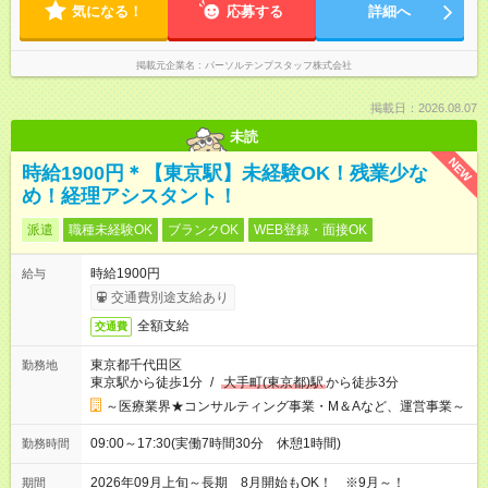
気になる！
応募する
詳細へ
掲載元企業名
パーソルテンプスタッフ株式会社
掲載日：2026.08.07
未読
NEW
時給1900円＊【東京駅】未経験OK！残業少な
め！経理アシスタント！
派遣
職種未経験OK
ブランクOK
WEB登録・面接OK
時給1900円
給与
交通費別途支給あり
全額支給
交通費
東京都千代田区
勤務地
東京駅から徒歩1分
/
大手町(東京都)駅
から徒歩3分
～医療業界★コンサルティング事業・M＆Aなど、運営事業～
09:00～17:30(実働7時間30分 休憩1時間)
勤務時間
2026年09月上旬～長期 8月開始もOK！ ※9月～！
期間