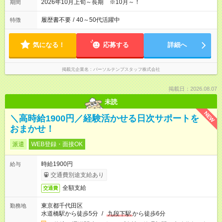
2026年10月上旬～長期 ※10月～！
期間
履歴書不要
/
40～50代活躍中
特徴
気になる！
応募する
詳細へ
掲載元企業名
パーソルテンプスタッフ株式会社
掲載日：2026.08.07
未読
NEW
＼高時給1900円／経験活かせる日次サポートを
おまかせ！
派遣
WEB登録・面接OK
時給1900円
給与
交通費別途支給あり
全額支給
交通費
東京都千代田区
勤務地
水道橋駅から徒歩5分
/
九段下駅
から徒歩6分