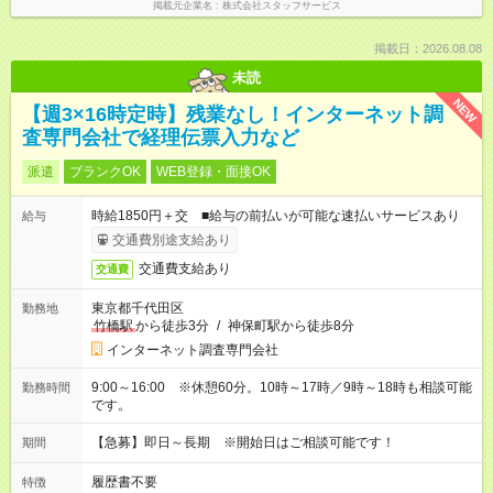
掲載元企業名
株式会社スタッフサービス
掲載日：2026.08.08
未読
NEW
【週3×16時定時】残業なし！インターネット調
査専門会社で経理伝票入力など
派遣
ブランクOK
WEB登録・面接OK
時給1850円＋交 ■給与の前払いが可能な速払いサービスあり
給与
交通費別途支給あり
交通費支給あり
交通費
東京都千代田区
勤務地
竹橋駅
から徒歩3分
/
神保町駅から徒歩8分
インターネット調査専門会社
9:00～16:00 ※休憩60分。10時～17時／9時～18時も相談可能
勤務時間
です。
【急募】即日～長期 ※開始日はご相談可能です！
期間
履歴書不要
特徴