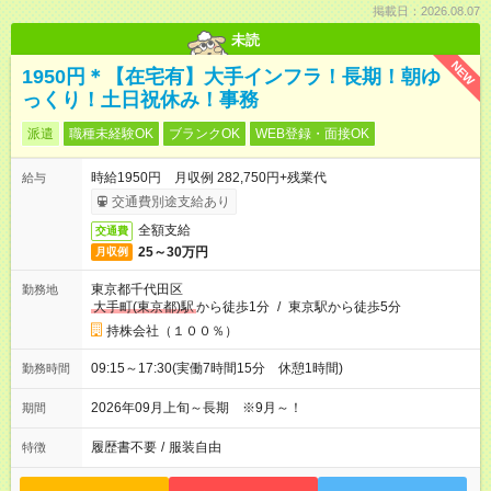
掲載日：2026.08.07
未読
NEW
1950円＊【在宅有】大手インフラ！長期！朝ゆ
っくり！土日祝休み！事務
派遣
職種未経験OK
ブランクOK
WEB登録・面接OK
時給1950円 月収例 282,750円+残業代
給与
交通費別途支給あり
全額支給
交通費
25～30万円
月収例
東京都千代田区
勤務地
大手町(東京都)駅
から徒歩1分
/
東京駅から徒歩5分
持株会社（１００％）
09:15～17:30(実働7時間15分 休憩1時間)
勤務時間
2026年09月上旬～長期 ※9月～！
期間
履歴書不要
/
服装自由
特徴