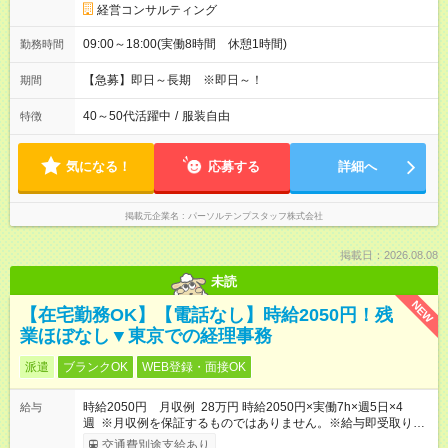
経営コンサルティング
09:00～18:00(実働8時間 休憩1時間)
勤務時間
【急募】即日～長期 ※即日～！
期間
40～50代活躍中
/
服装自由
特徴
気になる！
応募する
詳細へ
掲載元企業名
パーソルテンプスタッフ株式会社
掲載日：2026.08.08
未読
NEW
【在宅勤務OK】【電話なし】時給2050円！残
業ほぼなし▼東京での経理事務
派遣
ブランクOK
WEB登録・面接OK
時給2050円 月収例 28万円 時給2050円×実働7h×週5日×4
給与
週 ※月収例を保証するものではありません。※給与即受取りサ
ービス利用可（利用条件有）
交通費別途支給あり