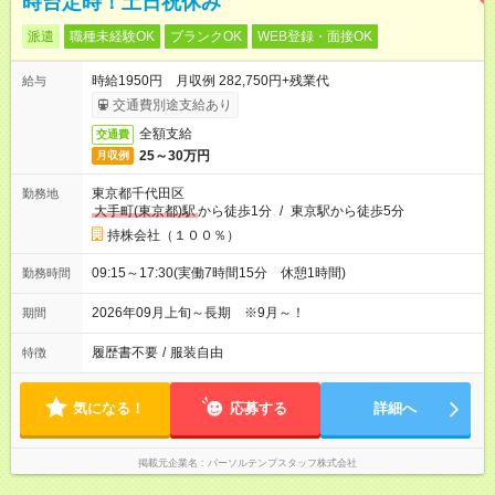
時台定時！土日祝休み
派遣
職種未経験OK
ブランクOK
WEB登録・面接OK
時給1950円 月収例 282,750円+残業代
給与
交通費別途支給あり
全額支給
交通費
25～30万円
月収例
東京都千代田区
勤務地
大手町(東京都)駅
から徒歩1分
/
東京駅から徒歩5分
持株会社（１００％）
09:15～17:30(実働7時間15分 休憩1時間)
勤務時間
2026年09月上旬～長期 ※9月～！
期間
履歴書不要
/
服装自由
特徴
気になる！
応募する
詳細へ
掲載元企業名
パーソルテンプスタッフ株式会社