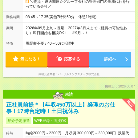
＼物流・運送関連☆グループ会社の管理部門の事務代行を行
っている会社／
08:45～17:35(実働7時間50分 休憩1時間)
勤務時間
2026年09月上旬～長期 2027年3月末まで（延長の可能性あ
期間
り）即日開始も相談OK！ ※9月～！
履歴書不要
/
40～50代活躍中
特徴
気になる！
応募する
詳細へ
掲載元企業名
パーソルテンプスタッフ株式会社
掲載日：2026.08.07
未読
NEW
正社員前提＊【年収450万以上】経理のお仕
事！17時台定時！土日祝休み
紹介予定派遣
WEB登録・面接OK
時給2000円～2200円 月収例 300,000円～330,000円+残業代
給与