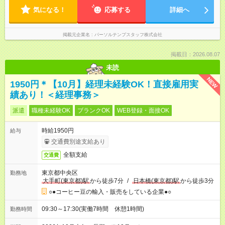
気になる！
応募する
詳細へ
掲載元企業名
パーソルテンプスタッフ株式会社
掲載日：2026.08.07
未読
NEW
1950円＊【10月】経理未経験OK！直接雇用実
績あり！＜経理事務＞
派遣
職種未経験OK
ブランクOK
WEB登録・面接OK
時給1950円
給与
交通費別途支給あり
全額支給
交通費
東京都中央区
勤務地
大手町(東京都)駅
から徒歩7分
/
日本橋(東京都)駅
から徒歩3分
○●コーヒー豆の輸入・販売をしている企業●○
09:30～17:30(実働7時間 休憩1時間)
勤務時間