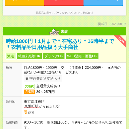
掲載元企業名
パーソルテンプスタッフ株式会社
掲載日：2026.08.07
未読
NEW
時給1800円！1月まで＊在宅あり＊16時半まで
＊衣料品や日用品扱う大手商社
派遣
職種未経験OK
ブランクOK
WEB登録・面接OK
時給1800円～1950円＋交 【月収例】234,000円～ ■給与の
給与
前払いが可能な速払いサービスあり
交通費別途支給あり
交通費支給あり
交通費
20～25万円
月収例
東京都江東区
勤務地
東陽町駅
から徒歩10分
商社
9:00～16:30 ※休憩は60分。※9時～17時の勤務も相談可能で
勤務時間
す。