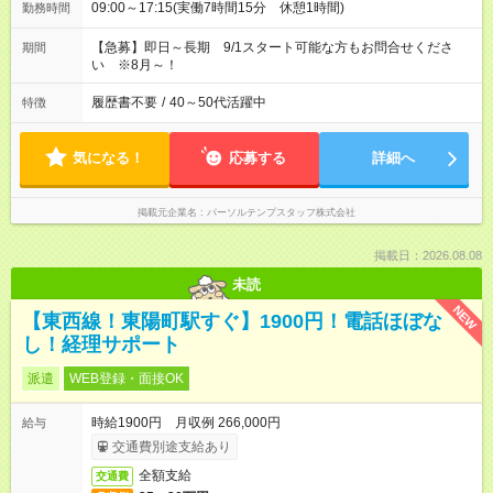
09:00～17:15(実働7時間15分 休憩1時間)
勤務時間
【急募】即日～長期 9/1スタート可能な方もお問合せくださ
期間
い ※8月～！
履歴書不要
/
40～50代活躍中
特徴
気になる！
応募する
詳細へ
掲載元企業名
パーソルテンプスタッフ株式会社
掲載日：2026.08.08
未読
NEW
【東西線！東陽町駅すぐ】1900円！電話ほぼな
し！経理サポート
派遣
WEB登録・面接OK
時給1900円 月収例 266,000円
給与
交通費別途支給あり
全額支給
交通費