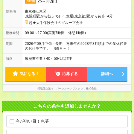
25～30万円
月収例
東京都江東区
勤務地
東陽町駅
から徒歩8分
/
木場(東京都)駅
から徒歩14分
超★大手保険会社のグループ会社
09:00～17:00(実働7時間 休憩1時間)
勤務時間
2026年09月中旬～長期 再来年の2028年3月頃までの産休代替
期間
のお仕事です。 ※9月～！
履歴書不要
/
40～50代活躍中
特徴
気になる！
応募する
詳細へ
掲載元企業名
パーソルテンプスタッフ株式会社
こちらの条件も追加しませんか？
今が狙い目！急募