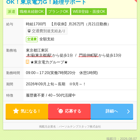
OK！東京電力G！経理サポート
派遣
職種未経験OK
ブランクOK
WEB登録・面接OK
時給1700円 【月収例】月26万円（月21日勤務）
給与
交通費別途支給あり
全額支給
交通費
東京都江東区
勤務地
木場(東京都)駅
から徒歩1分
/
門前仲町駅
から徒歩13分
★東京電力グループ★
09:00～17:20(実働7時間20分 休憩1時間)
勤務時間
2026年09月上旬～長期 ※9月～！
期間
履歴書不要
/
40～50代活躍中
特徴
気になる！
応募する
詳細へ
掲載元企業名
パーソルテンプスタッフ株式会社
掲載日：2026.08.07