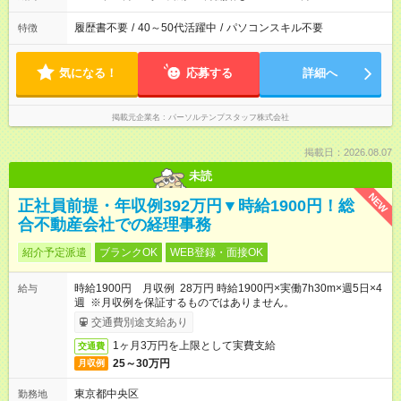
履歴書不要
/
40～50代活躍中
/
パソコンスキル不要
特徴
気になる！
応募する
詳細へ
掲載元企業名
パーソルテンプスタッフ株式会社
掲載日：2026.08.07
未読
NEW
正社員前提・年収例392万円▼時給1900円！総
合不動産会社での経理事務
紹介予定派遣
ブランクOK
WEB登録・面接OK
時給1900円 月収例 28万円 時給1900円×実働7h30m×週5日×4
給与
週 ※月収例を保証するものではありません。
交通費別途支給あり
1ヶ月3万円を上限として実費支給
交通費
25～30万円
月収例
東京都中央区
勤務地