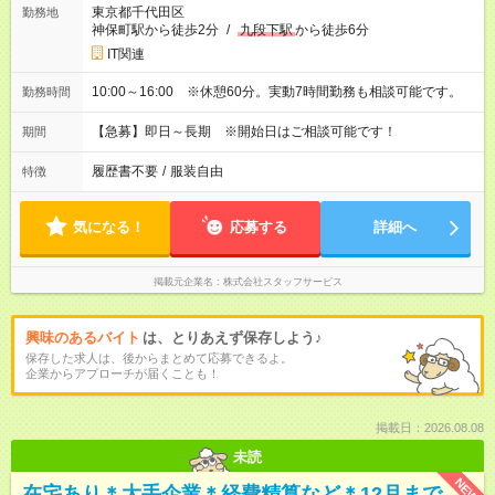
東京都千代田区
勤務地
神保町駅から徒歩2分
/
九段下駅
から徒歩6分
IT関連
10:00～16:00 ※休憩60分。実動7時間勤務も相談可能です。
勤務時間
【急募】即日～長期 ※開始日はご相談可能です！
期間
履歴書不要
/
服装自由
特徴
気になる！
応募する
詳細へ
掲載元企業名
株式会社スタッフサービス
興味のあるバイト
は、とりあえず保存しよう♪
保存した求人は、後からまとめて応募できるよ。
企業からアプローチが届くことも！
掲載日：2026.08.08
未読
NEW
在宅あり＊大手企業＊経費精算など＊12月まで