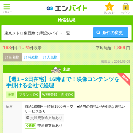
0
メニュー
気になる！
ログイン
検索結果
条件の変更
東京メトロ東西線で簿記のバイト一覧
163
1,869
件中
1
～
50
件表示
平均時給:
円
新着順
時給順
人気順
掲載日：2026.08.08
未読
NEW
【週1～2日在宅】16時まで！映像コンテンツを
手掛ける会社で経理
派遣
ブランクOK
WEB登録・面接OK
時給1800円～時給1900円＋交 ■給与の前払いが可能な速払い
給与
サービスあり
交通費別途支給あり
交通費支給あり
交通費