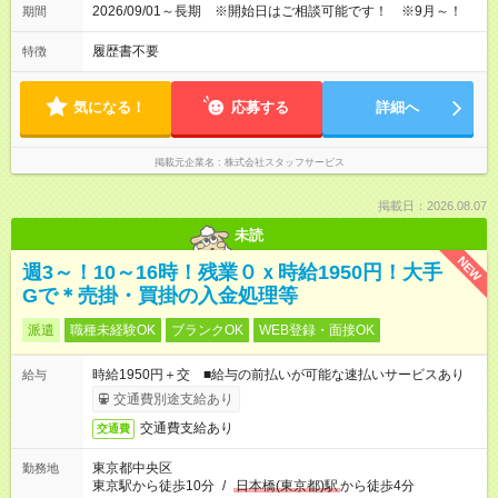
2026/09/01～長期 ※開始日はご相談可能です！ ※9月～！
期間
履歴書不要
特徴
気になる！
応募する
詳細へ
掲載元企業名
株式会社スタッフサービス
掲載日：2026.08.07
未読
NEW
週3～！10～16時！残業０ｘ時給1950円！大手
Gで＊売掛・買掛の入金処理等
派遣
職種未経験OK
ブランクOK
WEB登録・面接OK
時給1950円＋交 ■給与の前払いが可能な速払いサービスあり
給与
交通費別途支給あり
交通費支給あり
交通費
東京都中央区
勤務地
東京駅から徒歩10分
/
日本橋(東京都)駅
から徒歩4分