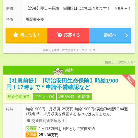
【急募】即日～長期 ※開始日はご相談可能です！ ※8月～！
期間
履歴書不要
特徴
気になる！
応募する
詳細へ
掲載元企業名
株式会社スタッフサービス
掲載日：2026.08.07
未読
NEW
【社員前提】【明治安田生命保険】時給1900
円！17時まで＊申請不備確認など
紹介予定派遣
ブランクOK
WEB登録・面接OK
時給1900円 月収例 29万円 時給1900円×実働7h×週5日×4週
給与
+残業15h ※月収例を保証するものではありません。
交通費別途支給あり
1ヶ月3万円を上限として実費支給
交通費
25～30万円
月収例