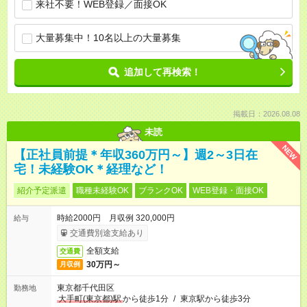
来社不要！WEB登録／面接OK
大量募集中！10名以上の大量募集
追加して再検索！
掲載日：2026.08.08
未読
NEW
【正社員前提＊年収360万円～】週2～3日在
宅！未経験OK＊経理など！
紹介予定派遣
職種未経験OK
ブランクOK
WEB登録・面接OK
時給2000円 月収例 320,000円
給与
交通費別途支給あり
全額支給
交通費
30万円～
月収例
東京都千代田区
勤務地
大手町(東京都)駅
から徒歩1分
/
東京駅から徒歩3分