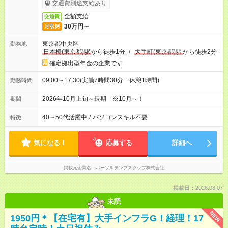
交通費別途支給あり
全額支給
交通費
30万円～
月収例
東京都中央区
勤務地
日本橋(東京都)駅
から徒歩1分
/
大手町(東京都)駅
から徒歩2分
確定拠出型年金の企業です
09:00～17:30(実働7時間30分 休憩1時間)
勤務時間
2026年10月上旬～長期 ※10月～！
期間
40～50代活躍中
/
パソコンスキル不要
特徴
気になる！
応募する
詳細へ
掲載元企業名
パーソルテンプスタッフ株式会社
掲載日：2026.08.07
未読
NEW
1950円＊【在宅有】大手インフラG！経理！17