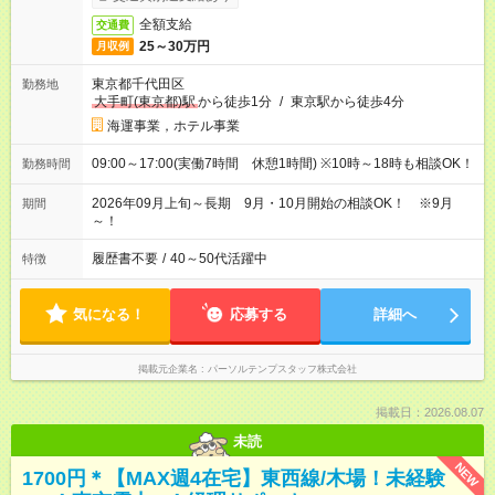
全額支給
交通費
25～30万円
月収例
東京都千代田区
勤務地
大手町(東京都)駅
から徒歩1分
/
東京駅から徒歩4分
海運事業，ホテル事業
09:00～17:00(実働7時間 休憩1時間) ※10時～18時も相談OK！
勤務時間
2026年09月上旬～長期 9月・10月開始の相談OK！ ※9月
期間
～！
履歴書不要
/
40～50代活躍中
特徴
気になる！
応募する
詳細へ
掲載元企業名
パーソルテンプスタッフ株式会社
掲載日：2026.08.07
未読
NEW
1700円＊【MAX週4在宅】東西線/木場！未経験