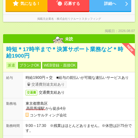
気になる！
応募する
詳細へ
掲載元企業名
株式会社リクルートスタッフィング
掲載日：2026.08.07
未読
NEW
時短＊17時半まで＊決算サポート業務など＊時
給1900円
派遣
ブランクOK
WEB登録・面接OK
時給1900円＋交 ■給与の前払いが可能な速払いサービスあり
給与
交通費別途支給あり
交通費支給あり
交通費
東京都豊島区
勤務地
高田馬場駅
から徒歩4分
コンサルティング会社
9:00～17:30 ※残業はほとんどありません。※休憩は計75分で
勤務時間
す。