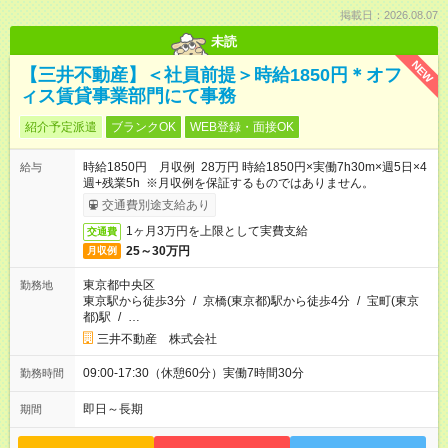
掲載日：2026.08.07
未読
NEW
【三井不動産】＜社員前提＞時給1850円＊オフ
ィス賃貸事業部門にて事務
紹介予定派遣
ブランクOK
WEB登録・面接OK
時給1850円 月収例 28万円 時給1850円×実働7h30m×週5日×4
給与
週+残業5h ※月収例を保証するものではありません。
交通費別途支給あり
1ヶ月3万円を上限として実費支給
交通費
25～30万円
月収例
東京都中央区
勤務地
東京駅から徒歩3分
/
京橋(東京都)駅から徒歩4分
/
宝町(東京
都)駅
/
…
三井不動産 株式会社
09:00-17:30（休憩60分）実働7時間30分
勤務時間
即日～長期
期間