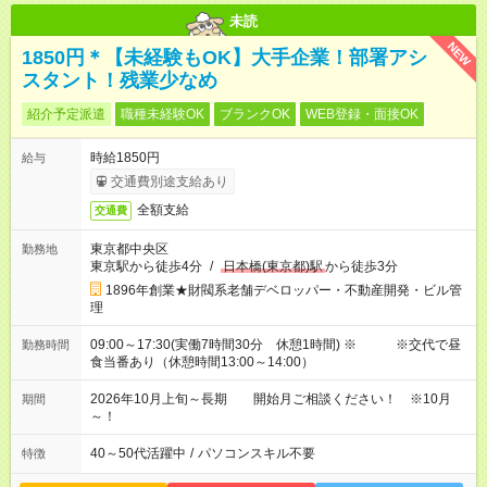
未読
NEW
1850円＊【未経験もOK】大手企業！部署アシ
スタント！残業少なめ
紹介予定派遣
職種未経験OK
ブランクOK
WEB登録・面接OK
時給1850円
給与
交通費別途支給あり
全額支給
交通費
東京都中央区
勤務地
東京駅から徒歩4分
/
日本橋(東京都)駅
から徒歩3分
1896年創業★財閥系老舗デベロッパー・不動産開発・ビル管
理
09:00～17:30(実働7時間30分 休憩1時間) ※ ※交代で昼
勤務時間
食当番あり（休憩時間13:00～14:00）
2026年10月上旬～長期 開始月ご相談ください！ ※10月
期間
～！
40～50代活躍中
/
パソコンスキル不要
特徴