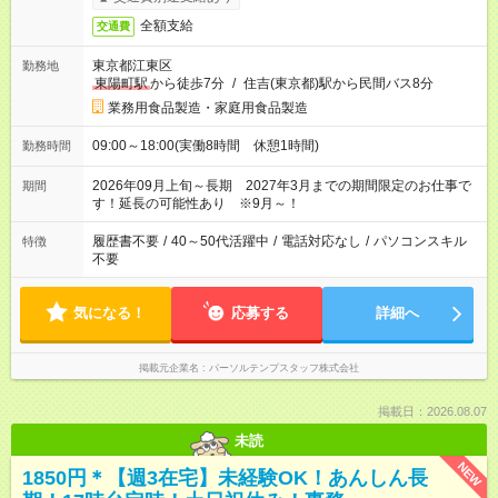
全額支給
交通費
東京都江東区
勤務地
東陽町駅
から徒歩7分
/
住吉(東京都)駅から民間バス8分
業務用食品製造・家庭用食品製造
09:00～18:00(実働8時間 休憩1時間)
勤務時間
2026年09月上旬～長期 2027年3月までの期間限定のお仕事で
期間
す！延長の可能性あり ※9月～！
履歴書不要
/
40～50代活躍中
/
電話対応なし
/
パソコンスキル
特徴
不要
気になる！
応募する
詳細へ
掲載元企業名
パーソルテンプスタッフ株式会社
掲載日：2026.08.07
未読
NEW
1850円＊【週3在宅】未経験OK！あんしん長