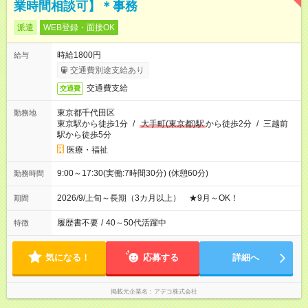
業時間相談可】＊事務
派遣
WEB登録・面接OK
時給1800円
給与
交通費別途支給あり
交通費支給
交通費
東京都千代田区
勤務地
東京駅から徒歩1分
/
大手町(東京都)駅
から徒歩2分
/
三越前
駅から徒歩5分
医療・福祉
9:00～17:30(実働:7時間30分) (休憩60分)
勤務時間
2026/9/上旬～長期（3カ月以上） ★9月～OK！
期間
履歴書不要
/
40～50代活躍中
特徴
気になる！
応募する
詳細へ
掲載元企業名
アデコ株式会社