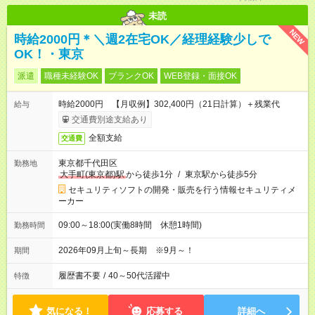
未読
NEW
時給2000円＊＼週2在宅OK／経理経験少しで
OK！・東京
派遣
職種未経験OK
ブランクOK
WEB登録・面接OK
時給2000円 【月収例】302,400円（21日計算）＋残業代
給与
交通費別途支給あり
全額支給
交通費
東京都千代田区
勤務地
大手町(東京都)駅
から徒歩1分
/
東京駅から徒歩5分
セキュリティソフトの開発・販売を行う情報セキュリティメ
ーカー
09:00～18:00(実働8時間 休憩1時間)
勤務時間
2026年09月上旬～長期 ※9月～！
期間
履歴書不要
/
40～50代活躍中
特徴
気になる！
応募する
詳細へ