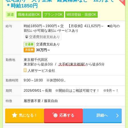
＊時給1850円
派遣
職種未経験OK
ブランクOK
WEB登録・面接OK
時給1850円～1900円＋交 【月収例】411,625円～ ■給与の
給与
前払いが可能な速払いサービスあり
交通費別途支給あり
交通費支給あり
交通費
30万円～
月収例
東京都千代田区
勤務地
東京駅から徒歩3分
/
大手町(東京都)駅
から徒歩5分
人材サービス会社
9:00～18:00 ※休憩60分。
勤務時間
2026/09/01～長期 ※開始日はご相談可能です！ ※9月～！
期間
履歴書不要
/
服装自由
特徴
気になる！
応募する
詳細へ