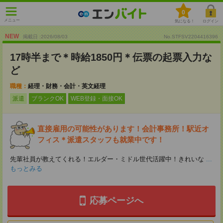
0
メニュー
気になる！
ログイン
NEW
掲載日 :2026
/
08
/
03
No.STFSV2204416396
17時半まで＊時給1850円＊伝票の起票入力な
ど
職種：
経理・財務・会計・英文経理
派遣
ブランクOK
WEB登録・面接OK
直接雇用の可能性があります！会計事務所！駅近オ
フィス＊派遣スタッフも就業中です！
先輩社員が教えてくれる！エルダー・ミドル世代活躍中！きれいな
...
もっとみる
応募ページへ