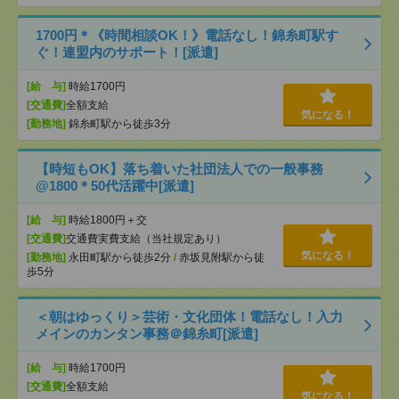
1700円＊《時間相談OK！》電話なし！錦糸町駅す
ぐ！連盟内のサポート！[派遣]
[給 与]
時給1700円
[交通費]
全額支給
気になる！
[勤務地]
錦糸町駅から徒歩3分
【時短もOK】落ち着いた社団法人での一般事務
@1800＊50代活躍中[派遣]
[給 与]
時給1800円＋交
[交通費]
交通費実費支給（当社規定あり）
気になる！
[勤務地]
永田町駅から徒歩2分
/
赤坂見附駅から徒
歩5分
＜朝はゆっくり＞芸術・文化団体！電話なし！入力
メインのカンタン事務＠錦糸町[派遣]
[給 与]
時給1700円
[交通費]
全額支給
気になる！