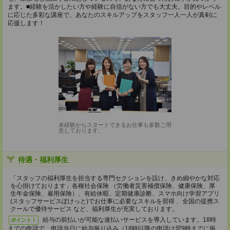
ます。■経験を活かしたい方や経験に自信がない方でも大丈夫。目的やレベル
に応じた多彩な講座で、あなたのスキルアップをスタッフ一人一人が真剣に
応援します！
未経験からスタートできるお仕事も多数ご用
意しております。
待遇・福利厚生
「スタッフの福利厚生を担当する専門セクションを設け、きめ細やかな対応
を心掛けております」各種社会保険 （労働者災害補償保険、健康保険、厚
生年金保険、雇用保険）、有給休暇、定期健康診断、スマホ向け学習アプリ
(スタッフサービスぽけっと)でお仕事に必要なスキルを習得 、全国の提携ス
クールで優待サービス など、福利厚生が充実しております。
給与の前払いが可能な速払いサービスを導入しています。18時
ポイント！
までの申請で、申請当日に給与振り込み（18時以降の申請は翌9時までに振