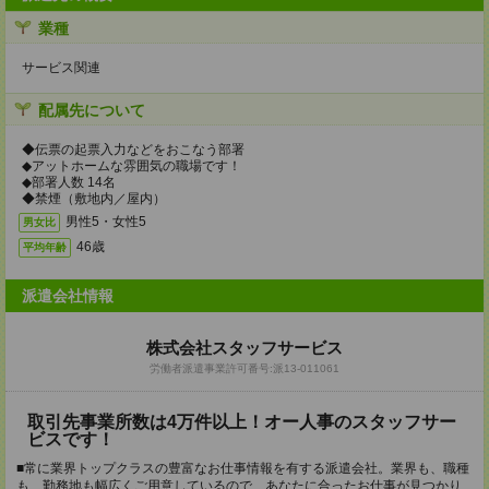
業種
サービス関連
配属先について
◆伝票の起票入力などをおこなう部署
◆アットホームな雰囲気の職場です！
◆部署人数 14名
◆禁煙（敷地内／屋内）
男性5・女性5
男女比
46歳
平均年齢
派遣会社情報
株式会社スタッフサービス
労働者派遣事業許可番号:派13-011061
取引先事業所数は4万件以上！オー人事のスタッフサー
ビスです！
■常に業界トップクラスの豊富なお仕事情報を有する派遣会社。業界も、職種
も、勤務地も幅広くご用意しているので、あなたに合ったお仕事が見つかり