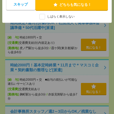
[交通費]
全額支給
スキップ
どちらも気になる！
気になる！
[勤務地]
飯田橋駅から徒歩3分
/
九段下駅から徒歩7
分
しばらく表示しない
期間限定×週3日扶養内OK！社団法人で簡単事務&会
議準備＊50代活躍中[派遣]
[給 与]
時給1800円＋交
[交通費]
交通費支給(社内規定あり)
気になる！
[勤務地]
虎ノ門駅から徒歩3分
/
霞ケ関(東京都)駅か
ら徒歩6分
時給2000円！基本定時終業＊11月まで＊マスコミ企
業＊契約書類の整理など[派遣]
[給 与]
時給2000円＋交 ■給与の前払いが可能な
速払いサービスあり
[交通費]
交通費支給あり
気になる！
[勤務地]
麹町駅から徒歩3分
/
赤坂見附駅から徒歩7
分
会計事務所スタッフ／週2～3日からOK／残業なし