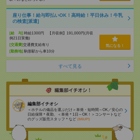
座り仕事！給与即払いOK！高時給！平日休み！牛乳
の検査[派遣]
[給 与]
時給1300円 【月収例】191,000円(月収
例21日実働)
[交通費]
交通費支給有り
気になる！
[勤務地]
駒形駅から車10分
すべて見る
編集部イチオシ
＜ホテルの備品を運ぶだけ＞単発・短時間～OK／安心の
日給保障＊夜勤、＜単発＊1日～OK！＞コンサートなど
のグッズ販売スタッフ＊など
(8/6UP!)