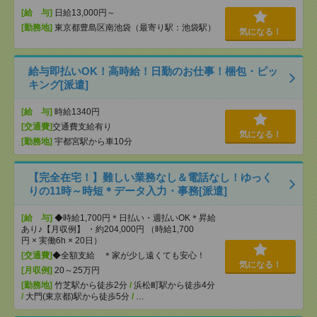
[給 与]
日給13,000円～
[勤務地]
東京都豊島区南池袋（最寄り駅：池袋駅）
気になる！
給与即払いOK！高時給！日勤のお仕事！梱包・ピッ
キング[派遣]
[給 与]
時給1340円
[交通費]
交通費支給有り
気になる！
[勤務地]
宇都宮駅から車10分
【完全在宅！】難しい業務なし＆電話なし！ゆっく
りの11時～時短＊データ入力・事務[派遣]
[給 与]
◆時給1,700円＊日払い・週払いOK＊昇給
あり♪【月収例】 ・約204,000円 （時給1,700
円 × 実働6h × 20日）
[交通費]
◆全額支給 ＊家が少し遠くても安心！
気になる！
[月収例]
20～25万円
[勤務地]
竹芝駅から徒歩2分
/
浜松町駅から徒歩4分
/
大門(東京都)駅から徒歩5分
/
…