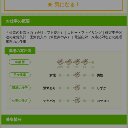
気になる！
お仕事の概要
＊伝票の起票入力（会計ソフト使用）｜コピー・ファイリング｜確定申告関
連の家賃集計・医療費入力（繁忙期のみ）｜電話応対・来客応対などの経理
事務のお仕事
職場の雰囲気
年齢層
20代
30
40
50
60
男女比率
女性
男性
職場の様子
活気あり
しずか
仕事の仕方
テキパキ
コツコツ
募集情報