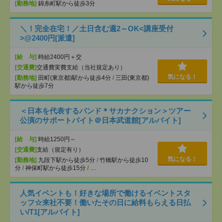
[勤務地]
錦糸町駅から徒歩3分
＼！完全在宅！／土日含む週2～OK<講座受付
>@2400円[派遣]
[給 与]
時給2400円＋交
[交通費]
交通費実費支給（当社規定あり）
気になる！
[勤務地]
田町(東京都)駅から徒歩4分
/
三田(東京都)
駅から徒歩7分
＜日本を代表するバンド＊サカナクション＞ツアー
公演のサポートバイト＠日本武道館[アルバイト]
[給 与]
時給1250円～
[交通費]
支給（規定有り）
気になる！
[勤務地]
九段下駅から徒歩5分
/
竹橋駅から徒歩10
分
/
神保町駅から徒歩15分
/
…
人気イベントも！好きな場所で働けるイベントスタ
ッフ☆来社不要！働いたその日に給料もらえる日払
い/T1[アルバイト]