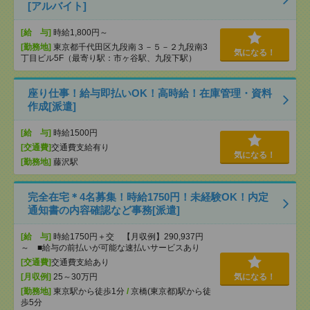
[アルバイト]
[給 与]
時給1,800円～
[勤務地]
東京都千代田区九段南３－５－２九段南3
気になる！
丁目ビル5F（最寄り駅：市ヶ谷駅、九段下駅）
座り仕事！給与即払いOK！高時給！在庫管理・資料
作成[派遣]
[給 与]
時給1500円
[交通費]
交通費支給有り
気になる！
[勤務地]
藤沢駅
完全在宅＊4名募集！時給1750円！未経験OK！内定
通知書の内容確認など事務[派遣]
[給 与]
時給1750円＋交 【月収例】290,937円
～ ■給与の前払いが可能な速払いサービスあり
[交通費]
交通費支給あり
[月収例]
25～30万円
気になる！
[勤務地]
東京駅から徒歩1分
/
京橋(東京都)駅から徒
歩5分