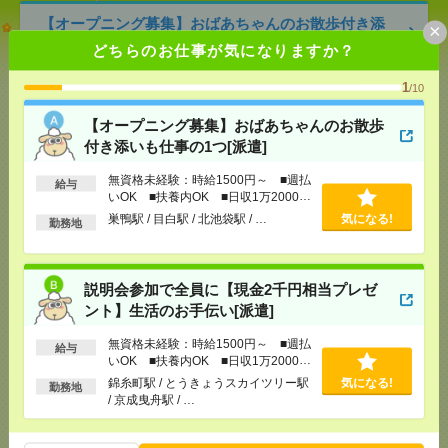
【オープニング募集】おばあちゃんのお散歩付き添
×
いも仕事の1つ[派遣]
どちらのお仕事が気になりますか？
[給 与]
無資格未経験：時給1500円～ ■週払い
1
/10
OK ■扶養内OK ■日収1万2000円以上
[交通費]
交通費全額支給
気になる！
【オープニング募集】おばあちゃんのお散歩
[勤務地]
巣鴨駅
/
目白駅
/
北池袋駅
/
…
付き添いも仕事の1つ[派遣]
無資格未経験：時給1500円～ ■週払
給与
説明会参加で全員に【現金2千円相当プレゼント】生
いOK ■扶養内OK ■日収1万2000円
活のお手伝い[派遣]
以上
巣鴨駅 / 目白駅 / 北池袋駅 / …
気になる!
勤務地
[給 与]
無資格未経験：時給1500円～ ■週払い
OK ■扶養内OK ■日収1万2000円以上
[交通費]
交通費全額支給
説明会参加で全員に【現金2千円相当プレゼ
気になる！
[勤務地]
錦糸町駅
/
とうきょうスカイツリー駅
/
京
ント】生活のお手伝い[派遣]
成曳舟駅
/
…
無資格未経験：時給1500円～ ■週払
給与
いOK ■扶養内OK ■日収1万2000円
1750円＊＜エンタメ！完全在宅＞KADOKAWA！書
以上
錦糸町駅 / とうきょうスカイツリー駅
気になる!
勤務地
籍データに関わるお仕事[派遣]
/ 京成曳舟駅 / …
[給 与]
時給1750円