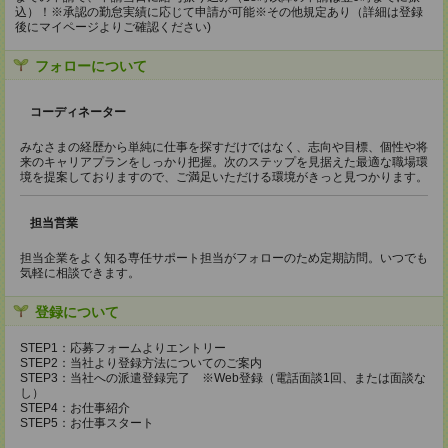
込）！※承認の勤怠実績に応じて申請が可能※その他規定あり（詳細は登録
後にマイページよりご確認ください)
フォローについて
コーディネーター
みなさまの経歴から単純に仕事を探すだけではなく、志向や目標、個性や将
来のキャリアプランをしっかり把握。次のステップを見据えた最適な職場環
境を提案しておりますので、ご満足いただける環境がきっと見つかります。
担当営業
担当企業をよく知る専任サポート担当がフォローのため定期訪問。いつでも
気軽に相談できます。
登録について
STEP1：応募フォームよりエントリー
STEP2：当社より登録方法についてのご案内
STEP3：当社への派遣登録完了 ※Web登録（電話面談1回、または面談な
し）
STEP4：お仕事紹介
STEP5：お仕事スタート