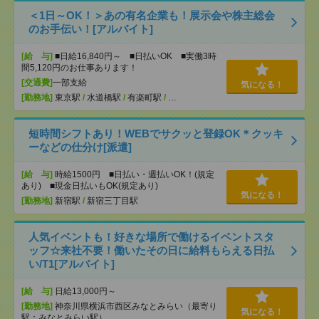
＜1日～OK！＞あの有名企業も！展示会や株主総会
のお手伝い！[アルバイト]
[給 与]
■日給16,840円～ ■日払いOK ■実働3時
間5,120円のお仕事あります！
[交通費]
一部支給
気になる！
[勤務地]
東京駅
/
水道橋駅
/
有楽町駅
/
…
短時間シフトあり！WEBでサクッと登録OK＊クッキ
ーなどの仕分け[派遣]
[給 与]
時給1500円 ■日払い・週払いOK！(規定
あり) ■現金日払いもOK(規定あり)
気になる！
[勤務地]
新宿駅
/
新宿三丁目駅
人気イベントも！好きな場所で働けるイベントスタ
ッフ☆来社不要！働いたその日に給料もらえる日払
い/T1[アルバイト]
[給 与]
日給13,000円～
[勤務地]
神奈川県横浜市西区みなとみらい（最寄り
気になる！
駅：みなとみらい駅）