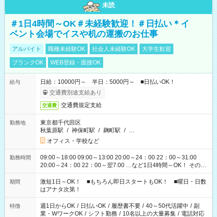
未読
＃1日4時間～OK＃未経験歓迎！＃日払い＊イ
ベント会場でイスや机の運搬のお仕事
アルバイト
職種未経験OK
社会人未経験OK
大学生歓迎
ブランクOK
WEB登録・面接OK
日給：10000円～ 半日：5000円～ ■日払いOK！
給与
交通費別途支給あり
交通費規定支給
交通費
東京都千代田区
勤務地
秋葉原駅
/
神保町駅
/
麹町駅
/
…
オフィス・学校など
09:00～18:00 09:00～13:00 20:00～24：00 22：00～31:00
勤務時間
20:00～24：00 22：00～翌7:00 …など1日4時間～OK！ その他
シフトもございます！ お気軽にご相談ください！
激短1日～OK！ ■もちろん即日スタートもOK！ ■曜日・日数
期間
はアナタ次第！
週1日からOK
/
日払いOK
/
履歴書不要
/
40～50代活躍中
/
副
特徴
業・WワークOK
/
シフト勤務
/
10名以上の大量募集
/
電話対応