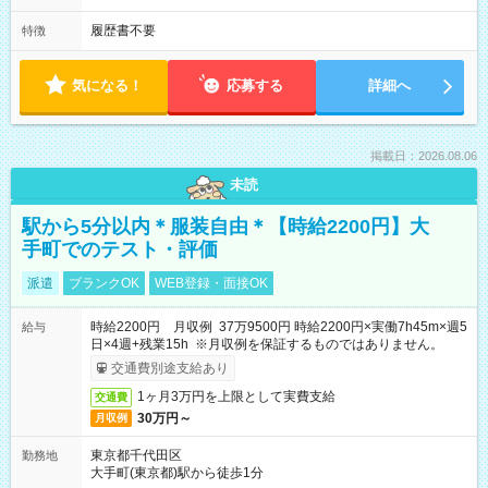
履歴書不要
特徴
気になる！
応募する
詳細へ
掲載日：2026.08.06
未読
駅から5分以内＊服装自由＊【時給2200円】大
手町でのテスト・評価
派遣
ブランクOK
WEB登録・面接OK
時給2200円 月収例 37万9500円 時給2200円×実働7h45m×週5
給与
日×4週+残業15h ※月収例を保証するものではありません。
交通費別途支給あり
1ヶ月3万円を上限として実費支給
交通費
30万円～
月収例
東京都千代田区
勤務地
大手町(東京都)駅から徒歩1分