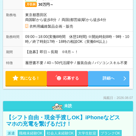
30万円～
月収例
東京都墨田区
勤務地
両国駅から徒歩8分
/
両国(都営線)駅から徒歩4分
衣料用繊維製品企画・販売
09:00～18:00(実働8時間 休憩1時間) ※開始時刻8時・9時・10
勤務時間
時／終了時刻17時・18時の相談OK（実働6H以上）
【急募】即日～長期 ※8月～！
期間
履歴書不要
/
40～50代活躍中
/
服装自由
/
パソコンスキル不要
特徴
気になる！
応募する
詳細へ
掲載日：2026.08.07
未読
【シフト自由・現金手渡しOK】iPhoneなどス
マホの充電を繋げるだけ！
派遣
職種未経験OK
社会人未経験OK
大学生歓迎
ブランクOK