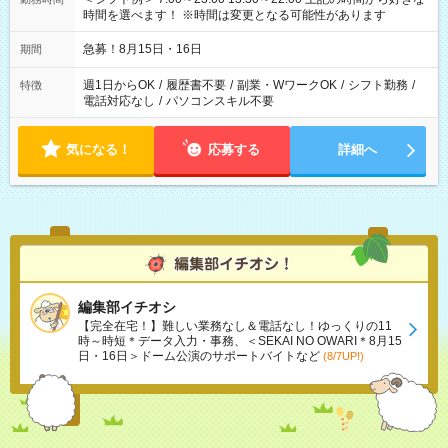
時間を選べます！ ※時間は変更となる可能性があります
急募！8月15日・16日
期間
週1日からOK
/
履歴書不要
/
副業・WワークOK
/
シフト勤務
/
特徴
電話対応なし
/
パソコンスキル不要
気になる！
応募する
詳細へ
編集部イチオシ
【完全在宅！】難しい業務なし＆電話なし！ゆっくりの11
時～時短＊データ入力・事務、＜SEKAI NO OWARI＊8月15
日・16日＞ドーム公演のサポートバイトなど
(8/7UP!)