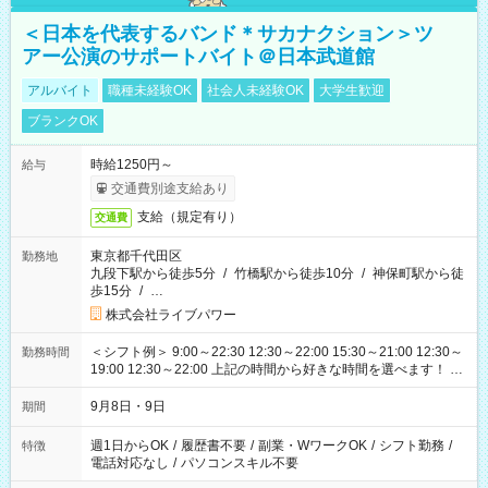
＜日本を代表するバンド＊サカナクション＞ツ
アー公演のサポートバイト＠日本武道館
アルバイト
職種未経験OK
社会人未経験OK
大学生歓迎
ブランクOK
時給1250円～
給与
交通費別途支給あり
支給（規定有り）
交通費
東京都千代田区
勤務地
九段下駅から徒歩5分
/
竹橋駅から徒歩10分
/
神保町駅から徒
歩15分
/
…
株式会社ライブパワー
＜シフト例＞ 9:00～22:30 12:30～22:00 15:30～21:00 12:30～
勤務時間
19:00 12:30～22:00 上記の時間から好きな時間を選べます！ ※
時間は変更となる可能性があります
9月8日・9日
期間
週1日からOK
/
履歴書不要
/
副業・WワークOK
/
シフト勤務
/
特徴
電話対応なし
/
パソコンスキル不要