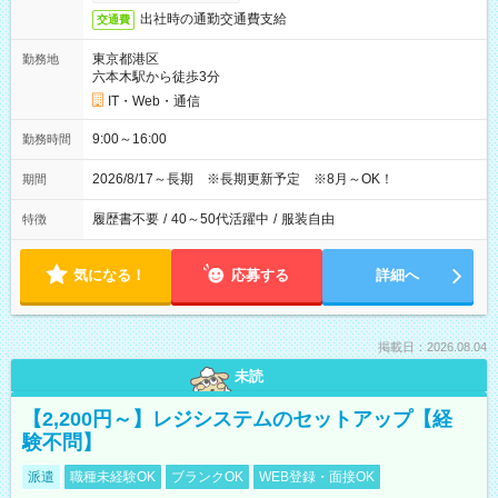
出社時の通勤交通費支給
交通費
東京都港区
勤務地
六本木駅から徒歩3分
IT・Web・通信
9:00～16:00
勤務時間
2026/8/17～長期 ※長期更新予定 ※8月～OK！
期間
履歴書不要
/
40～50代活躍中
/
服装自由
特徴
気になる！
応募する
詳細へ
掲載日：2026.08.04
未読
【2,200円～】レジシステムのセットアップ【経
験不問】
派遣
職種未経験OK
ブランクOK
WEB登録・面接OK