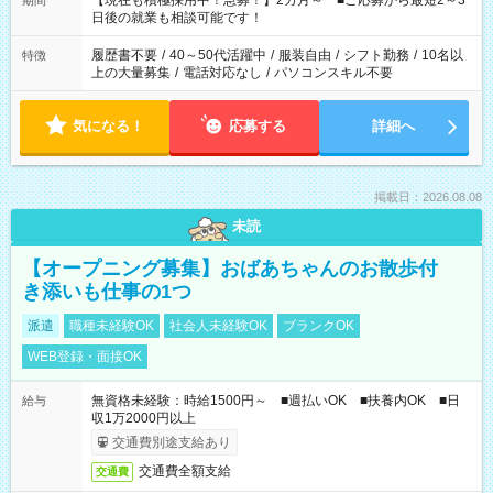
【現在も積極採用中！急募！】2カ月～ ■ご応募から最短2～3
期間
の方へ 今ご覧のお仕事で希望する勤務時間と、もう1つのお仕事
日後の就業も相談可能です！
の勤務時間。 合計で週40時間を超える場合は応募できません。
履歴書不要
/
40～50代活躍中
/
服装自由
/
シフト勤務
/
10名以
特徴
上の大量募集
/
電話対応なし
/
パソコンスキル不要
気になる！
応募する
詳細へ
掲載日：2026.08.08
未読
【オープニング募集】おばあちゃんのお散歩付
き添いも仕事の1つ
派遣
職種未経験OK
社会人未経験OK
ブランクOK
WEB登録・面接OK
無資格未経験：時給1500円～ ■週払いOK ■扶養内OK ■日
給与
収1万2000円以上
交通費別途支給あり
交通費全額支給
交通費