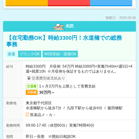
掲載日：2026.08.06
未読
【在宅勤務OK】時給3300円！水道橋での総務
事務
派遣
ブランクOK
WEB登録・面接OK
時給3300円 月収例 54万円 時給3300円×実働7h40m×週5日×4
給与
週+残業10h ※月収例を保証するものではありません。
交通費別途支給あり
1ヶ月3万円を上限として実費支給
交通費
30万円～
月収例
東京都千代田区
勤務地
水道橋駅から徒歩7分
/
九段下駅から徒歩4分
/
飯田橋駅
医薬品メ－カ－
09:00-17:40（休憩60分）実働7時間40分
勤務時間
即日～長期 ※開始日相談OK
期間