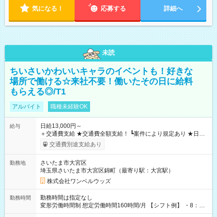
気になる！
応募する
詳細へ
未読
ちいさいかわいいキャラのイベントも！好きな
場所で働ける☆来社不要！働いたその日に給料
もらえる◎/T1
アルバイト
職種未経験OK
日給13,000円～
給与
＋交通費支給 ★交通費全額支給！ ┗案件により規定あり ★日払
いOK！（規定あり） ┗働いたその日に現金GET♪ お仕事後はコ
交通費別途支給あり
ンビニATMから 日払い分を引き落とせます！ 【試用期間】試
用期間なし
さいたま市大宮区
勤務地
埼玉県さいたま市大宮区錦町（最寄り駅：大宮駅）
株式会社ワンベルウッズ
勤務時間は指定なし
勤務時間
変形労働時間制 想定労働時間160時間/月 【シフト例】 ・8：00
～21：00