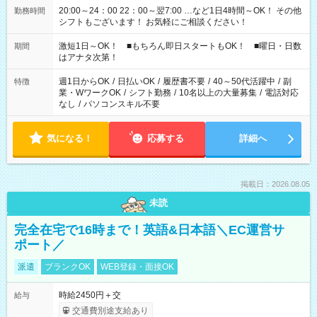
20:00～24：00 22：00～翌7:00 …など1日4時間～OK！ その他
勤務時間
シフトもございます！ お気軽にご相談ください！
激短1日～OK！ ■もちろん即日スタートもOK！ ■曜日・日数
期間
はアナタ次第！
週1日からOK
/
日払いOK
/
履歴書不要
/
40～50代活躍中
/
副
特徴
業・WワークOK
/
シフト勤務
/
10名以上の大量募集
/
電話対応
なし
/
パソコンスキル不要
気になる！
応募する
詳細へ
掲載日：2026.08.05
未読
完全在宅で16時まで！英語&日本語＼EC運営サ
ポート／
派遣
ブランクOK
WEB登録・面接OK
時給2450円＋交
給与
交通費別途支給あり