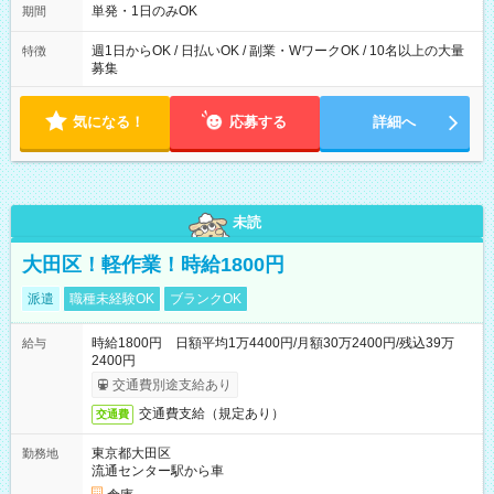
単発・1日のみOK
期間
週1日からOK / 日払いOK / 副業・WワークOK / 10名以上の大量
特徴
募集
気になる！
応募する
詳細へ
未読
大田区！軽作業！時給1800円
派遣
職種未経験OK
ブランクOK
時給1800円 日額平均1万4400円/月額30万2400円/残込39万
給与
2400円
交通費別途支給あり
交通費支給（規定あり）
交通費
東京都大田区
勤務地
流通センター駅から車