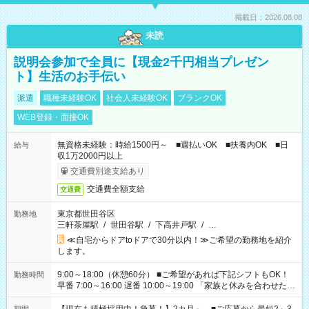
掲載日：2026.08.08
未読
説明会参加で全員に【現金2千円相当プレゼン
ト】生活のお手伝い
派遣
職種未経験OK
社会人未経験OK
ブランクOK
WEB登録・面接OK
無資格未経験：時給1500円～ ■週払いOK ■扶養内OK ■日
給与
収1万2000円以上
交通費別途支給あり
交通費全額支給
交通費
東京都世田谷区
勤務地
三軒茶屋駅
/
世田谷駅
/
下高井戸駅
/
…
≪自宅からドアtoドアで30分以内！≫ご希望の勤務地を紹介
します。
9:00～18:00（休憩60分） ■ご希望があれば下記シフトもOK！
勤務時間
早番 7:00～16:00 遅番 10:00～19:00 「家族と休みを合わせた
い」 「余裕を持って夕飯の準備がしたい」 「できれば残業はし
たくない」 など、ご希望を教えてくださいね。 ※Wワーク希望