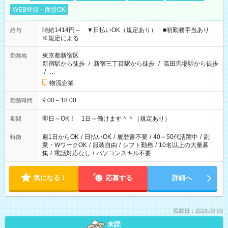
WEB登録・面接OK
時給1414円～ ▼日払いOK（規定あり） ■初勤務手当あり
給与
※規定による
東京都新宿区
勤務地
新宿駅から徒歩
/
新宿三丁目駅から徒歩
/
高田馬場駅から徒歩
/
…
物流企業
9:00～18:00
勤務時間
即日～OK！ 1日～働けます＾＾（規定あり）
期間
週1日からOK
/
日払いOK
/
履歴書不要
/
40～50代活躍中
/
副
特徴
業・WワークOK
/
服装自由
/
シフト勤務
/
10名以上の大量募
集
/
電話対応なし
/
パソコンスキル不要
気になる！
応募する
詳細へ
掲載日：2026.08.03
未読