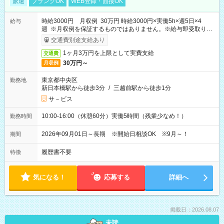
派遣
ブランクOK
WEB登録・面接OK
時給3000円 月収例 30万円 時給3000円×実働5h×週5日×4
給与
週 ※月収例を保証するものではありません。※給与即受取りサ
ービス利用可（利用条件有）
交通費別途支給あり
1ヶ月3万円を上限として実費支給
交通費
30万円～
月収例
東京都中央区
勤務地
新日本橋駅から徒歩3分
/
三越前駅から徒歩1分
サ－ビス
10:00-16:00（休憩60分）実働5時間（残業少なめ！）
勤務時間
2026年09月01日～長期 ※開始日相談OK ※9月～！
期間
履歴書不要
特徴
気になる！
応募する
詳細へ
掲載日：2026.08.07
未読