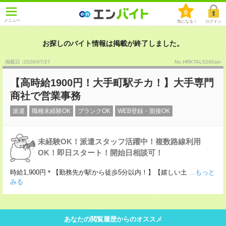
0
メニュー
気になる！
ログイン
お探しのバイト情報は掲載が終了しました。
掲載日 :2026
/
07
/
27
No.HRKTAL6260sin
【高時給1900円！大手町駅チカ！】大手専門
商社で営業事務
派遣
職種未経験OK
ブランクOK
WEB登録・面接OK
未経験OK！派遣スタッフ活躍中！複数路線利用
OK！即日スタート！開始日相談可！
時給1,900円＊【勤務先が駅から徒歩5分以内！】【嬉しい土
...もっと
みる
あなたの閲覧履歴からのオススメ