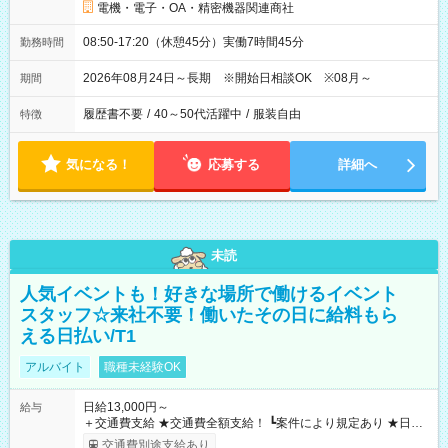
電機・電子・OA・精密機器関連商社
08:50-17:20（休憩45分）実働7時間45分
勤務時間
2026年08月24日～長期 ※開始日相談OK ※08月～
期間
履歴書不要
/
40～50代活躍中
/
服装自由
特徴
気になる！
応募する
詳細へ
未読
人気イベントも！好きな場所で働けるイベント
スタッフ☆来社不要！働いたその日に給料もら
える日払い/T1
アルバイト
職種未経験OK
日給13,000円～
給与
＋交通費支給 ★交通費全額支給！ ┗案件により規定あり ★日払
いOK！（規定あり） ┗働いたその日に現金GET♪ お仕事後はコ
交通費別途支給あり