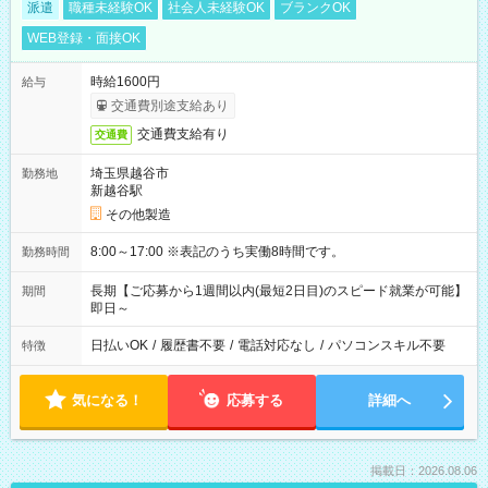
派遣
職種未経験OK
社会人未経験OK
ブランクOK
WEB登録・面接OK
時給1600円
給与
交通費別途支給あり
交通費支給有り
交通費
埼玉県越谷市
勤務地
新越谷駅
その他製造
8:00～17:00 ※表記のうち実働8時間です。
勤務時間
長期【ご応募から1週間以内(最短2日目)のスピード就業が可能】
期間
即日～
日払いOK
/
履歴書不要
/
電話対応なし
/
パソコンスキル不要
特徴
気になる！
応募する
詳細へ
掲載日：2026.08.06