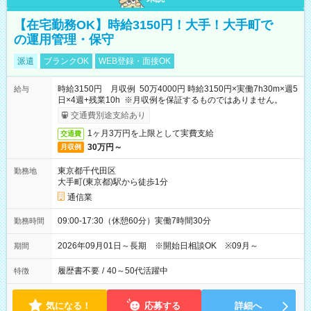
【在宅勤務OK】時給3150円！大手！大手町で
の運用管理・保守
派遣
ブランクOK
WEB登録・面接OK
時給3150円 月収例 50万4000円 時給3150円×実働7h30m×週5
給与
日×4週+残業10h ※月収例を保証するものではありません。
交通費別途支給あり
1ヶ月3万円を上限として実費支給
交通費
30万円～
月収例
東京都千代田区
勤務地
大手町(東京都)駅から徒歩1分
通信業
09:00-17:30（休憩60分）実働7時間30分
勤務時間
2026年09月01日～長期 ※開始日相談OK ※09月～
期間
履歴書不要
/
40～50代活躍中
特徴
気になる！
応募する
詳細へ