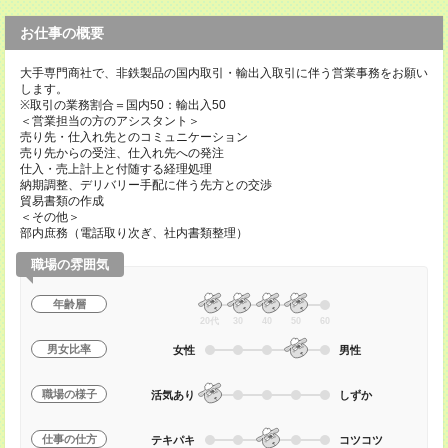
お仕事の概要
大手専門商社で、非鉄製品の国内取引・輸出入取引に伴う営業事務をお願い
します。
※取引の業務割合＝国内50：輸出入50
＜営業担当の方のアシスタント＞
売り先・仕入れ先とのコミュニケーション
売り先からの受注、仕入れ先への発注
仕入・売上計上と付随する経理処理
納期調整、デリバリー手配に伴う先方との交渉
貿易書類の作成
＜その他＞
部内庶務（電話取り次ぎ、社内書類整理）
職場の雰囲気
年齢層
20代
30
40
50
60
男女比率
女性
男性
職場の様子
活気あり
しずか
仕事の仕方
テキパキ
コツコツ