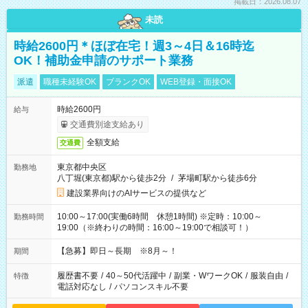
掲載日：2026.08.07
未読
時給2600円＊ほぼ在宅！週3～4日＆16時迄
OK！補助金申請のサポート業務
派遣
職種未経験OK
ブランクOK
WEB登録・面接OK
時給2600円
給与
交通費別途支給あり
全額支給
交通費
東京都中央区
勤務地
八丁堀(東京都)駅から徒歩2分
/
茅場町駅から徒歩6分
建設業界向けのAIサービスの提供など
10:00～17:00(実働6時間 休憩1時間) ※定時：10:00～
勤務時間
19:00（※終わりの時間：16:00～19:00で相談可！）
【急募】即日～長期 ※8月～！
期間
履歴書不要
/
40～50代活躍中
/
副業・WワークOK
/
服装自由
/
特徴
電話対応なし
/
パソコンスキル不要