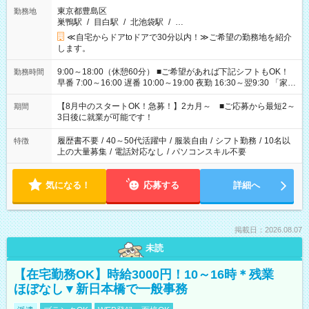
東京都豊島区
勤務地
巣鴨駅
/
目白駅
/
北池袋駅
/
…
≪自宅からドアtoドアで30分以内！≫ご希望の勤務地を紹介
します。
9:00～18:00（休憩60分） ■ご希望があれば下記シフトもOK！
勤務時間
早番 7:00～16:00 遅番 10:00～19:00 夜勤 16:30～翌9:30 「家族
と休みを合わせたい」 「余裕を持って夕飯の準備がしたい」
「できれば残業はしたくない」 など、ご希望を教えてください
【8月中のスタートOK！急募！】2カ月～ ■ご応募から最短2～
期間
ね。 ※Wワーク希望の方へ 今ご覧のお仕事で希望する勤務時間
3日後に就業が可能です！
と、もう1つのお仕事の勤務時間。 合計で週40時間を超える場
合は応募できません。
履歴書不要
/
40～50代活躍中
/
服装自由
/
シフト勤務
/
10名以
特徴
上の大量募集
/
電話対応なし
/
パソコンスキル不要
気になる！
応募する
詳細へ
掲載日：2026.08.07
未読
【在宅勤務OK】時給3000円！10～16時＊残業
ほぼなし▼新日本橋で一般事務