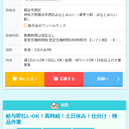
ンビニATMから 日払い分を引き落とせます！ 【試用期間】試
用期間なし
横浜市西区
勤務地
神奈川県横浜市西区みなとみらい（最寄り駅：みなとみらい
駅）
株式会社ワンベルウッズ
勤務時間は指定なし
勤務時間
変形労働時間制 想定労働時間160時間/月 【シフト例】 ・8：00
～21：00
単発・1日のみOK
期間
週1日からOK / 日払いOK / 副業・WワークOK / 10名以上の大量
特徴
募集
気になる！
応募する
詳細へ
未読
給与即払いOK！高時給！土日休み！仕分け・検
品作業