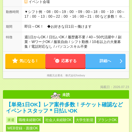
イベント会場
▼シフト例 ・08：00～19：00 ・09：00～18：00 ・10：00～
勤務時間
17：00 ・13：00～22：00 ・16：00～21：00 など多数！ ※お
仕事により勤務時間が異なります
即日～OK！ ◆お好きな日1日～働けます
期間
週1日からOK
/
日払いOK
/
履歴書不要
/
40～50代活躍中
/
副
特徴
業・WワークOK
/
服装自由
/
シフト勤務
/
10名以上の大量募
集
/
電話対応なし
/
パソコンスキル不要
気になる！
応募する
詳細へ
掲載元企業名
株式会社fosbury
掲載日：2026.07.23
未読
【単発1日OK】レア案件多数！チケット確認など
イベントスタッフ＊日払いOK
派遣
職種未経験OK
社会人未経験OK
大学生歓迎
ブランクOK
WEB登録・面接OK