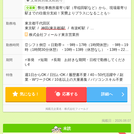
交通費別途支給あり
弊社事務所最寄り駅（早稲田駅など）から、現場最寄り
交通費
駅までの往復分支給！実費よりプラスになることも✨
東京都千代田区
勤務地
東京駅
/
神田(東京都)駅
/
有楽町駅
/
…
株式会社フィールド東京営業所
⏰シフト例⏰ ＜日勤帯＞ ・9時～17時（1時間休憩） ・9時～19
勤務時間
時（1時間30分休憩） ・10時～13時（休憩なし） ・13時～22時
（1時間休憩） ＜夜勤帯＞ ・22時～午前2時（休憩なし） ・23
時～午前7時（1時間休憩） ・午前0時～6時（休憩なし） ※案件
⚡単発 ⚡短期 ⚡長期 お好きな期間・日程で勤務してくださ
期間
や日程により変動があります。 ※なるべく希望シフトに合うよ
い❗
う調整しております。
週1日からOK
/
日払いOK
/
履歴書不要
/
40～50代活躍中
/
副
特徴
業・WワークOK
/
10名以上の大量募集
/
パソコンスキル不要
気になる！
応募する
詳細へ
掲載元企業名
株式会社フィールド
掲載日：2026.08.07
未読