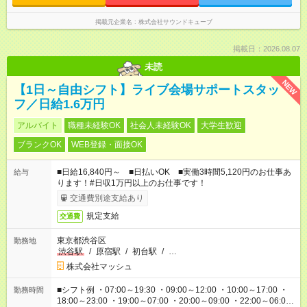
掲載元企業名
株式会社サウンドキューブ
掲載日：2026.08.07
未読
NEW
【1日～自由シフト】ライブ会場サポートスタッ
フ／日給1.6万円
アルバイト
職種未経験OK
社会人未経験OK
大学生歓迎
ブランクOK
WEB登録・面接OK
■日給16,840円～ ■日払いOK ■実働3時間5,120円のお仕事あ
給与
ります！#日収1万円以上のお仕事です！
交通費別途支給あり
規定支給
交通費
東京都渋谷区
勤務地
渋谷駅
/
原宿駅
/
初台駅
/
…
株式会社マッシュ
■シフト例 ・07:00～19:30 ・09:00～12:00 ・10:00～17:00 ・
勤務時間
18:00～23:00 ・19:00～07:00 ・20:00～09:00 ・22:00～06:00