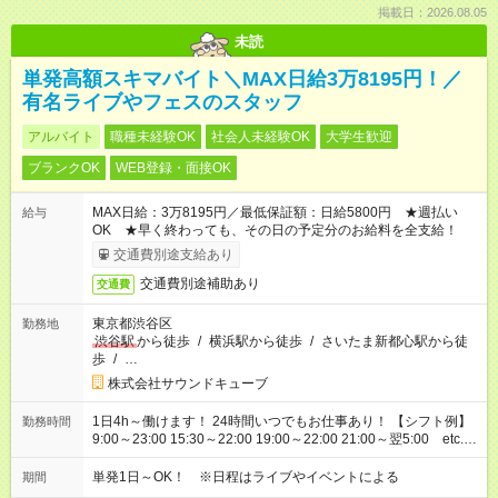
掲載日：2026.08.05
未読
単発高額スキマバイト＼MAX日給3万8195円！／
有名ライブやフェスのスタッフ
アルバイト
職種未経験OK
社会人未経験OK
大学生歓迎
ブランクOK
WEB登録・面接OK
MAX日給：3万8195円／最低保証額：日給5800円 ★週払い
給与
OK ★早く終わっても、その日の予定分のお給料を全支給！
交通費別途支給あり
交通費別途補助あり
交通費
東京都渋谷区
勤務地
渋谷駅
から徒歩
/
横浜駅から徒歩
/
さいたま新都心駅から徒
歩
/
…
株式会社サウンドキューブ
1日4h～働けます！ 24時間いつでもお仕事あり！ 【シフト例】
勤務時間
9:00～23:00 15:30～22:00 19:00～22:00 21:00～翌5:00 etc...
※現場により異なります 【日給例】 案内／1万5743円（9:00～
23:00） グッズ販売／1万5503円（8:00～22:00） 会場準備／
単発1日～OK！ ※日程はライブやイベントによる
期間
5593円（21:00～23:30） 会場片付け／1万1505円（21:00～翌