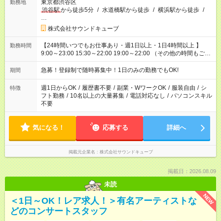
東京都渋谷区
勤務地
渋谷駅
から徒歩5分
/
水道橋駅から徒歩
/
横浜駅から徒歩
/
…
株式会社サウンドキューブ
【24時間いつでもお仕事あり・週1日以上・1日4時間以上 】
勤務時間
9:00～23:00 15:30～22:00 19:00～22:00 （その他の時間もござ
います！） 19:00～23:30 21:00～翌5:00 etc... ☆上記シフトは
一例です。現場により、時間が異なります！ ☆イベントが早く
急募！登録制で随時募集中！1日のみの勤務でもOK!
期間
終わった際でも、その日の予定分のお給料を全支給！
週1日からOK
/
履歴書不要
/
副業・WワークOK
/
服装自由
/
シ
特徴
フト勤務
/
10名以上の大量募集
/
電話対応なし
/
パソコンスキル
不要
気になる！
応募する
詳細へ
掲載元企業名
株式会社サウンドキューブ
掲載日：2026.08.09
未読
NEW
＜1日～OK！レア求人！＞有名アーティストな
どのコンサートスタッフ