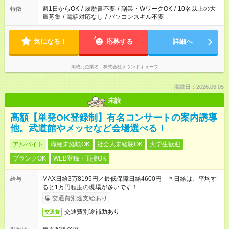
5:00）
週1日からOK
/
履歴書不要
/
副業・WワークOK
/
10名以上の大
特徴
量募集
/
電話対応なし
/
パソコンスキル不要
気になる！
応募する
詳細へ
掲載元企業名
株式会社サウンドキューブ
掲載日：2026.08.05
未読
高額【単発OK登録制】有名コンサートの案内誘導
他。武道館やメッセなど会場選べる！
アルバイト
職種未経験OK
社会人未経験OK
大学生歓迎
ブランクOK
WEB登録・面接OK
MAX日給3万8195円／最低保障日給4600円 ＊日給は、平均す
給与
ると1万円程度の現場が多いです！
交通費別途支給あり
交通費別途補助あり
交通費