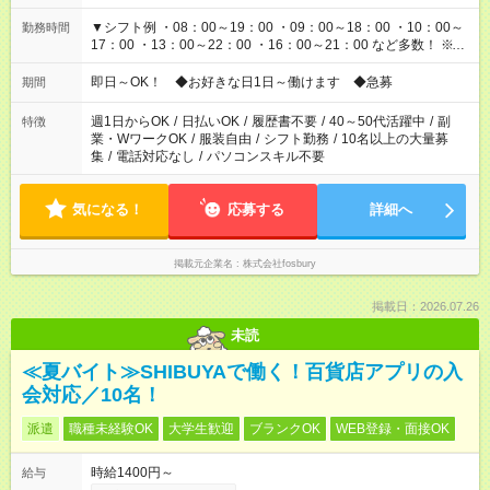
▼シフト例 ・08：00～19：00 ・09：00～18：00 ・10：00～
勤務時間
17：00 ・13：00～22：00 ・16：00～21：00 など多数！ ※お
仕事により勤務時間が異なります
即日～OK！ ◆お好きな日1日～働けます ◆急募
期間
週1日からOK
/
日払いOK
/
履歴書不要
/
40～50代活躍中
/
副
特徴
業・WワークOK
/
服装自由
/
シフト勤務
/
10名以上の大量募
集
/
電話対応なし
/
パソコンスキル不要
気になる！
応募する
詳細へ
掲載元企業名
株式会社fosbury
掲載日：2026.07.26
未読
≪夏バイト≫SHIBUYAで働く！百貨店アプリの入
会対応／10名！
派遣
職種未経験OK
大学生歓迎
ブランクOK
WEB登録・面接OK
時給1400円～
給与