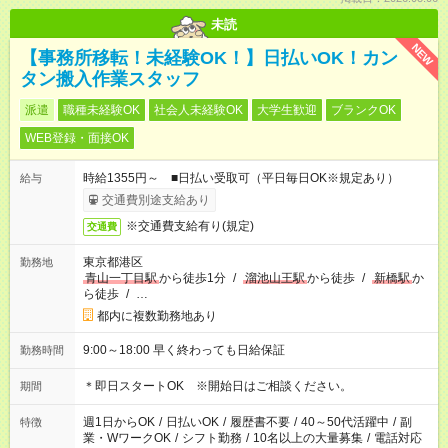
未読
NEW
【事務所移転！未経験OK！】日払いOK！カン
タン搬入作業スタッフ
派遣
職種未経験OK
社会人未経験OK
大学生歓迎
ブランクOK
WEB登録・面接OK
時給1355円～ ■日払い受取可（平日毎日OK※規定あり）
給与
交通費別途支給あり
※交通費支給有り(規定)
交通費
東京都港区
勤務地
青山一丁目駅
から徒歩1分
/
溜池山王駅
から徒歩
/
新橋駅
か
ら徒歩
/
…
都内に複数勤務地あり
9:00～18:00 早く終わっても日給保証
勤務時間
＊即日スタートOK ※開始日はご相談ください。
期間
週1日からOK
/
日払いOK
/
履歴書不要
/
40～50代活躍中
/
副
特徴
業・WワークOK
/
シフト勤務
/
10名以上の大量募集
/
電話対応