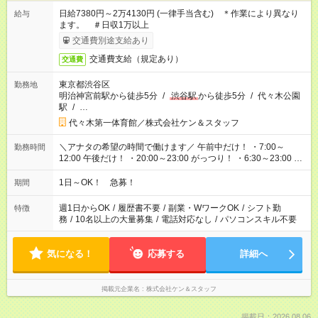
日給7380円～2万4130円 (一律手当含む) ＊作業により異なり
給与
ます。 ＃日収1万以上
交通費別途支給あり
交通費支給（規定あり）
交通費
東京都渋谷区
勤務地
明治神宮前駅から徒歩5分
/
渋谷駅
から徒歩5分
/
代々木公園
駅
/
…
代々木第一体育館／株式会社ケン＆スタッフ
＼アナタの希望の時間で働けます／ 午前中だけ！ ・7:00～
勤務時間
12:00 午後だけ！ ・20:00～23:00 がっつり！ ・6:30～23:00 ・
12:00～21:00 ・16:00～翌8:00 …etc ※時間曜日イベントによ
り異なります。
1日～OK！ 急募！
期間
週1日からOK
/
履歴書不要
/
副業・WワークOK
/
シフト勤
特徴
務
/
10名以上の大量募集
/
電話対応なし
/
パソコンスキル不要
気になる！
応募する
詳細へ
掲載元企業名
株式会社ケン＆スタッフ
掲載日：2026.08.06