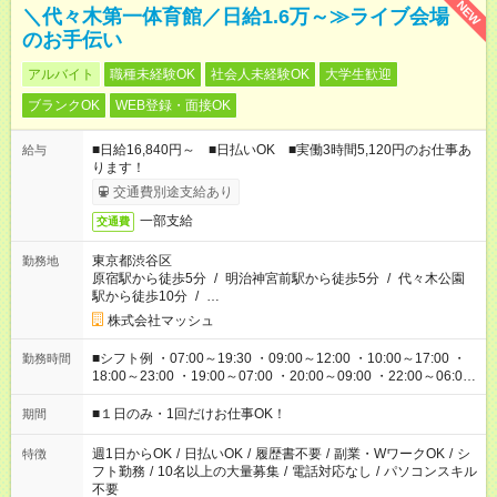
NEW
＼代々木第一体育館／日給1.6万～≫ライブ会場
のお手伝い
アルバイト
職種未経験OK
社会人未経験OK
大学生歓迎
ブランクOK
WEB登録・面接OK
■日給16,840円～ ■日払いOK ■実働3時間5,120円のお仕事あ
給与
ります！
交通費別途支給あり
一部支給
交通費
東京都渋谷区
勤務地
原宿駅から徒歩5分
/
明治神宮前駅から徒歩5分
/
代々木公園
駅から徒歩10分
/
…
株式会社マッシュ
■シフト例 ・07:00～19:30 ・09:00～12:00 ・10:00～17:00 ・
勤務時間
18:00～23:00 ・19:00～07:00 ・20:00～09:00 ・22:00～06:00
etc ★最短で3時間で5,120円のお仕事から 15時間で2万円近く稼
げるお仕事も！ ご希望のお時間に合わせてご紹介！ ※シフトは
■１日のみ・1回だけお仕事OK！
期間
現場によって異なります。 ※勿論、休憩時間はあるのでご安心
ください！
週1日からOK
/
日払いOK
/
履歴書不要
/
副業・WワークOK
/
シ
特徴
フト勤務
/
10名以上の大量募集
/
電話対応なし
/
パソコンスキル
不要