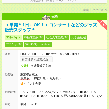
掲載元企業名
株式会社シアーズ 【イベント】
掲載日：2026.08.09
未読
NEW
＜単発＊1日～OK！＞コンサートなどのグッズ
販売スタッフ＊
アルバイト
職種未経験OK
社会人未経験OK
大学生歓迎
ブランクOK
WEB登録・面接OK
日給1万5000円～ ■最大で日給2万8500円！
給与
交通費別途支給あり
交通費規定支給
交通費
東京都台東区
勤務地
浅草駅
/
御徒町駅
/
鶯谷駅
/
…
イベント会場
＜シフト例＞ いろいろなシフトで働けます！ ■7:00-24:00
勤務時間
■8:00-21:00 ■9:00-21:00 ■18:00-翌7:00 ■20:30-翌11:00 など
単発1日～OK!
期間