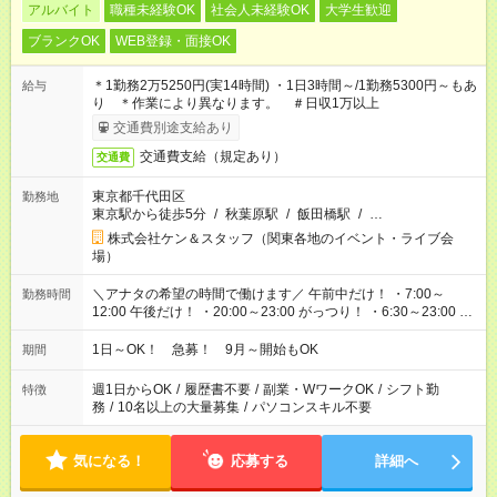
アルバイト
職種未経験OK
社会人未経験OK
大学生歓迎
ブランクOK
WEB登録・面接OK
＊1勤務2万5250円(実14時間) ・1日3時間～/1勤務5300円～もあ
給与
り ＊作業により異なります。 ＃日収1万以上
交通費別途支給あり
交通費支給（規定あり）
交通費
東京都千代田区
勤務地
東京駅から徒歩5分
/
秋葉原駅
/
飯田橋駅
/
…
株式会社ケン＆スタッフ（関東各地のイベント・ライブ会
場）
＼アナタの希望の時間で働けます／ 午前中だけ！ ・7:00～
勤務時間
12:00 午後だけ！ ・20:00～23:00 がっつり！ ・6:30～23:00 ・
12:00～21:00 ・16:00～翌8:00 …etc ※時間曜日イベントによ
り異なります。
1日～OK！ 急募！ 9月～開始もOK
期間
週1日からOK
/
履歴書不要
/
副業・WワークOK
/
シフト勤
特徴
務
/
10名以上の大量募集
/
パソコンスキル不要
気になる！
応募する
詳細へ