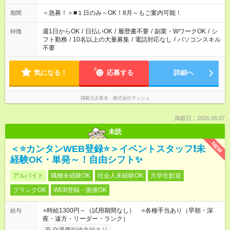
etc ★最短で3時間で5,120円のお仕事から 15時間で2万円近く稼
げるお仕事も！ ご希望のお時間に合わせてご紹介！ ※シフトは
＜急募！＞■１日のみ～OK！8月～もご案内可能！
期間
現場によって異なります。 ※勿論、休憩時間はあるのでご安心
ください！
週1日からOK
/
日払いOK
/
履歴書不要
/
副業・WワークOK
/
シ
特徴
フト勤務
/
10名以上の大量募集
/
電話対応なし
/
パソコンスキル
不要
気になる！
応募する
詳細へ
掲載元企業名
株式会社マッシュ
掲載日：2026.08.07
未読
NEW
＜⭐カンタンWEB登録⭐＞イベントスタッフ❗未
経験OK・単発～！自由シフト✨
アルバイト
職種未経験OK
社会人未経験OK
大学生歓迎
ブランクOK
WEB登録・面接OK
⭐時給1300円～（試用期間なし） ⭐各種手当あり（早朝・深
給与
夜・遠方・リーダー・ランク）