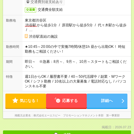
交通費別途支給あり
交通費全額支給
交通費
東京都渋谷区
勤務地
渋谷駅
から徒歩1分
/
原宿駅から徒歩5分
/
代々木駅から徒歩
/
…
渋谷駅直結の施設
★10:45～20:00の中で実働7時間/休憩1h 昼から出勤OK！ 時短
勤務時間
勤務もご相談ください！
即日～ ※急募：8月～、9月～、10月～スタートもご相談くだ
期間
さい。
週1日からOK
/
履歴書不要
/
40～50代活躍中
/
副業・Wワーク
特徴
OK
/
シフト勤務
/
10名以上の大量募集
/
電話対応なし
/
パソコ
ンスキル不要
気になる！
応募する
詳細へ
掲載元企業名
株式会社エーエスピー プロモーションマネジメント本部 第一事業部
掲載日：2026.07.23