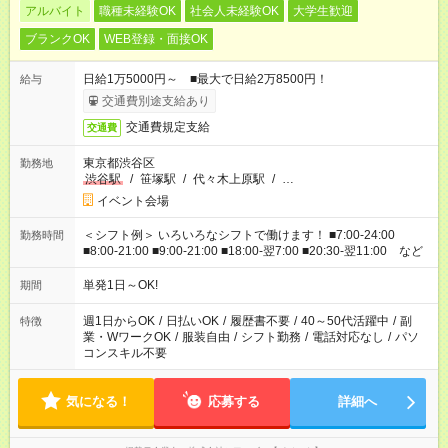
アルバイト
職種未経験OK
社会人未経験OK
大学生歓迎
ブランクOK
WEB登録・面接OK
日給1万5000円～ ■最大で日給2万8500円！
給与
交通費別途支給あり
交通費規定支給
交通費
東京都渋谷区
勤務地
渋谷駅
/
笹塚駅
/
代々木上原駅
/
…
イベント会場
＜シフト例＞ いろいろなシフトで働けます！ ■7:00-24:00
勤務時間
■8:00-21:00 ■9:00-21:00 ■18:00-翌7:00 ■20:30-翌11:00 など
単発1日～OK!
期間
週1日からOK
/
日払いOK
/
履歴書不要
/
40～50代活躍中
/
副
特徴
業・WワークOK
/
服装自由
/
シフト勤務
/
電話対応なし
/
パソ
コンスキル不要
気になる！
応募する
詳細へ