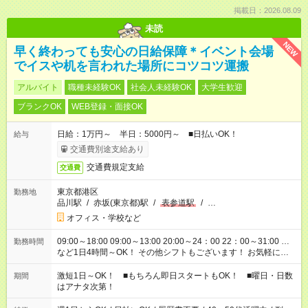
掲載日：2026.08.09
未読
NEW
早く終わっても安心の日給保障＊イベント会場
でイスや机を言われた場所にコツコツ運搬
アルバイト
職種未経験OK
社会人未経験OK
大学生歓迎
ブランクOK
WEB登録・面接OK
日給：1万円～ 半日：5000円～ ■日払いOK！
給与
交通費別途支給あり
交通費規定支給
交通費
東京都港区
勤務地
品川駅
/
赤坂(東京都)駅
/
表参道駅
/
…
オフィス・学校など
09:00～18:00 09:00～13:00 20:00～24：00 22：00～31:00 …
勤務時間
など1日4時間～OK！ その他シフトもございます！ お気軽にご
相談ください！
激短1日～OK！ ■もちろん即日スタートもOK！ ■曜日・日数
期間
はアナタ次第！