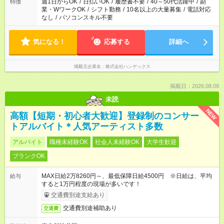
週1日からOK
/
日払いOK
/
履歴書不要
/
40～50代活躍中
/
副
特徴
業・WワークOK
/
シフト勤務
/
10名以上の大量募集
/
電話対応
なし
/
パソコンスキル不要
気になる！
応募する
詳細へ
掲載元企業名
株式会社ハンデックス
掲載日：2026.08.09
未読
NEW
高額【短期・初心者大歓迎】登録制のコンサー
トアルバイト＊人気アーティスト多数
アルバイト
職種未経験OK
社会人未経験OK
大学生歓迎
ブランクOK
MAX日給2万8260円～、最低保障日給4500円 ※日給は、平均
給与
すると1万円程度の現場が多いです！
交通費別途支給あり
交通費別途補助あり
交通費