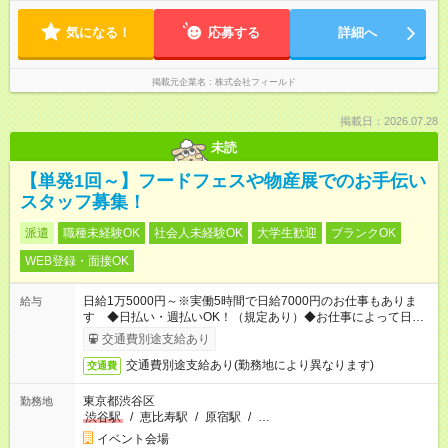
気になる！
応募する
詳細へ
掲載元企業名
株式会社フィールド
掲載日：2026.07.28
未読
【単発1回～】フードフェスや物産展でのお手伝い
スタッフ募集！
派遣
職種未経験OK
社会人未経験OK
大学生歓迎
ブランクOK
WEB登録・面接OK
日給1万5000円～※実働5時間で日給7000円のお仕事もありま
給与
す ◆日払い・週払いOK！（規定あり）◆お仕事によって日給も
異なります
交通費別途支給あり
交通費別途支給あり(勤務地により異なります)
交通費
東京都渋谷区
勤務地
渋谷駅
/
恵比寿駅
/
原宿駅
/
…
イベント会場