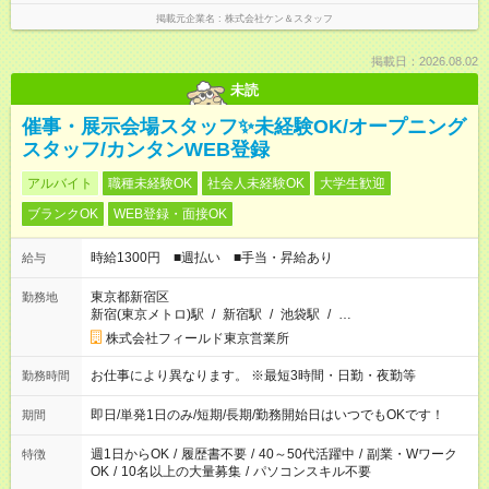
掲載元企業名
株式会社ケン＆スタッフ
掲載日：2026.08.02
未読
催事・展示会場スタッフ✨未経験OK/オープニング
スタッフ/カンタンWEB登録
アルバイト
職種未経験OK
社会人未経験OK
大学生歓迎
ブランクOK
WEB登録・面接OK
時給1300円 ■週払い ■手当・昇給あり
給与
東京都新宿区
勤務地
新宿(東京メトロ)駅
/
新宿駅
/
池袋駅
/
…
株式会社フィールド東京営業所
お仕事により異なります。 ※最短3時間・日勤・夜勤等
勤務時間
即日/単発1日のみ/短期/長期/勤務開始日はいつでもOKです！
期間
週1日からOK
/
履歴書不要
/
40～50代活躍中
/
副業・Wワーク
特徴
OK
/
10名以上の大量募集
/
パソコンスキル不要