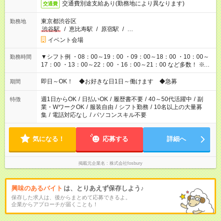
交通費別途支給あり(勤務地により異なります)
交通費
東京都渋谷区
勤務地
渋谷駅
/
恵比寿駅
/
原宿駅
/
…
イベント会場
▼シフト例 ・08：00～19：00 ・09：00～18：00 ・10：00～
勤務時間
17：00 ・13：00～22：00 ・16：00～21：00 など多数！ ※お
仕事により勤務時間が異なります
即日～OK！ ◆お好きな日1日～働けます ◆急募
期間
週1日からOK
/
日払いOK
/
履歴書不要
/
40～50代活躍中
/
副
特徴
業・WワークOK
/
服装自由
/
シフト勤務
/
10名以上の大量募
集
/
電話対応なし
/
パソコンスキル不要
気になる！
応募する
詳細へ
掲載元企業名
株式会社fosbury
興味のあるバイト
は、とりあえず保存しよう♪
保存した求人は、後からまとめて応募できるよ。
企業からアプローチが届くことも！