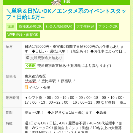
未読
＼単発＆日払いOK／エンタメ系のイベントスタッ
フ＊日給1.5万～
派遣
職種未経験OK
社会人未経験OK
大学生歓迎
ブランクOK
WEB登録・面接OK
日給1万5000円～※実働5時間で日給7000円のお仕事もありま
給与
す ◆日払い・週払いOK！（規定あり）◆お仕事によって日給も
異なります
交通費別途支給あり
交通費別途支給あり(勤務地により異なります)
交通費
東京都渋谷区
勤務地
渋谷駅
/
恵比寿駅
/
原宿駅
/
…
イベント会場
▼シフト例 ・08：00～19：00 ・09：00～18：00 ・10：00～
勤務時間
17：00 ・13：00～22：00 ・16：00～21：00 など多数！ ※お
仕事により勤務時間が異なります
即日～OK！ ◆お好きな日1日～働けます ◆急募
期間
週1日からOK
/
日払いOK
/
履歴書不要
/
40～50代活躍中
/
副
特徴
業・WワークOK
/
服装自由
/
シフト勤務
/
10名以上の大量募
集
/
電話対応なし
/
パソコンスキル不要