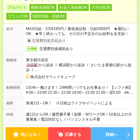
アルバイト
職種未経験OK
社会人未経験OK
大学生歓迎
ブランクOK
WEB登録・面接OK
MAX日給：3万8195円／最低保証額：日給5800円 ★週払い
給与
OK ★早く終わっても、その日の予定分のお給料を全支給！
交通費別途支給あり
交通費別途補助あり
交通費
東京都渋谷区
勤務地
渋谷駅
から徒歩
/
横浜駅から徒歩
/
さいたま新都心駅から徒
歩
/
…
株式会社サウンドキューブ
1日4h～働けます！ 24時間いつでもお仕事あり！ 【シフト例】
勤務時間
9:00～23:00 15:30～22:00 19:00～22:00 21:00～翌5:00 etc...
※現場により異なります 【日給例】 案内／1万5743円（9:00～
23:00） グッズ販売／1万5503円（8:00～22:00） 会場準備／
単発1日～OK！ ※日程はライブやイベントによる
期間
5593円（21:00～23:30） 会場片付け／1万1505円（21:00～翌
5:00）
週1日からOK
/
履歴書不要
/
副業・WワークOK
/
10名以上の大
特徴
量募集
/
電話対応なし
/
パソコンスキル不要
気になる！
応募する
詳細へ