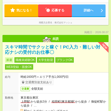
気になる！
応募する
詳細へ
掲載元企業名
株式会社マッシュ
掲載日：2026.08.07
未読
NEW
スキマ時間でサクッと稼ぐ！PC入力・難しい対
応ナシの受付のお仕事〇
派遣
職種未経験OK
大学生歓迎
ブランクOK
WEB登録・面接OK
時給1600円＋エリア手当1,000円/日
給与
交通費別途支給あり
全額支給
交通費
東京都台東区
勤務地
上野駅
から徒歩2分
/
稲荷町(東京都)駅
から徒歩
/
御徒町駅か
ら徒歩
/
…