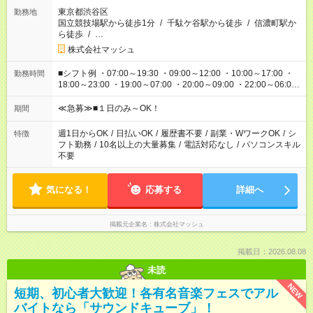
東京都渋谷区
勤務地
国立競技場駅から徒歩1分
/
千駄ケ谷駅から徒歩
/
信濃町駅か
ら徒歩
/
…
株式会社マッシュ
■シフト例 ・07:00～19:30 ・09:00～12:00 ・10:00～17:00 ・
勤務時間
18:00～23:00 ・19:00～07:00 ・20:00～09:00 ・22:00～06:00
etc ★最短で3時間で5,120円のお仕事から 15時間で2万円近く稼
げるお仕事も！ ご希望のお時間に合わせてご紹介！ ※シフトは
≪急募≫■１日のみ～OK！
期間
現場によって異なります。 ※勿論、休憩時間はあるのでご安心
ください！
週1日からOK
/
日払いOK
/
履歴書不要
/
副業・WワークOK
/
シ
特徴
フト勤務
/
10名以上の大量募集
/
電話対応なし
/
パソコンスキル
不要
気になる！
応募する
詳細へ
掲載元企業名
株式会社マッシュ
掲載日：2026.08.08
未読
NEW
短期、初心者大歓迎！各有名音楽フェスでアル
バイトなら「サウンドキューブ」！