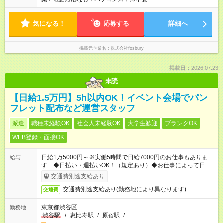
気になる！
応募する
詳細へ
掲載元企業名
株式会社fosbury
掲載日：2026.07.23
未読
【日給1.5万円】5h以内OK！イベント会場でパン
フレット配布など運営スタッフ
派遣
職種未経験OK
社会人未経験OK
大学生歓迎
ブランクOK
WEB登録・面接OK
日給1万5000円～※実働5時間で日給7000円のお仕事もありま
給与
す ◆日払い・週払いOK！（規定あり）◆お仕事によって日給も
異なります
交通費別途支給あり
交通費別途支給あり(勤務地により異なります)
交通費
東京都渋谷区
勤務地
渋谷駅
/
恵比寿駅
/
原宿駅
/
…