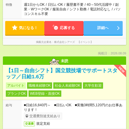
週1日からOK
/
日払いOK
/
履歴書不要
/
40～50代活躍中
/
副
特徴
業・WワークOK
/
服装自由
/
シフト勤務
/
電話対応なし
/
パソ
コンスキル不要
気になる！
応募する
詳細へ
掲載元企業名
株式会社シアーズ 【イベント】
掲載日：2026.08.09
未読
NEW
【1日～自由シフト】国立競技場でサポートスタ
ッフ／日給1.6万
アルバイト
職種未経験OK
社会人未経験OK
大学生歓迎
ブランクOK
WEB登録・面接OK
■日給16,840円～ ■日払いOK ■実働3時間5,120円のお仕事あ
給与
ります！
交通費別途支給あり
規定支給
交通費