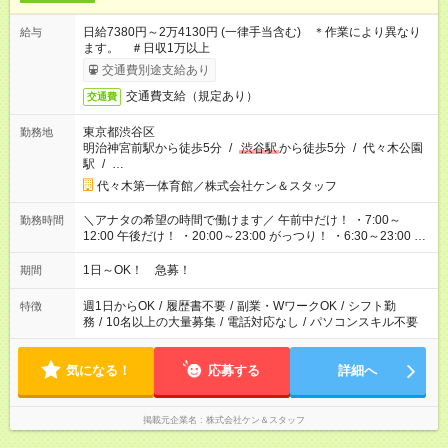
日給7380円～2万4130円 (一律手当含む) ＊作業により異なり
給与
ます。 ＃日収1万以上
交通費別途支給あり
交通費支給（規定あり）
交通費
東京都渋谷区
勤務地
明治神宮前駅から徒歩5分
/
渋谷駅
から徒歩5分
/
代々木公園
駅
/
…
代々木第一体育館／株式会社ケン＆スタッフ
＼アナタの希望の時間で働けます／ 午前中だけ！ ・7:00～
勤務時間
12:00 午後だけ！ ・20:00～23:00 がっつり！ ・6:30～23:00 ・
12:00～21:00 ・16:00～翌8:00 …etc ※時間曜日イベントによ
り異なります。
1日～OK！ 急募！
期間
週1日からOK
/
履歴書不要
/
副業・WワークOK
/
シフト勤
特徴
務
/
10名以上の大量募集
/
電話対応なし
/
パソコンスキル不要
気になる！
応募する
詳細へ
掲載元企業名
株式会社ケン＆スタッフ