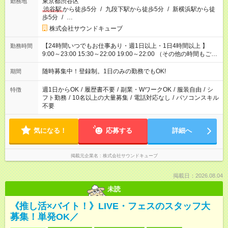
東京都渋谷区
勤務地
渋谷駅
から徒歩5分
/
九段下駅から徒歩5分
/
新横浜駅から徒
歩5分
/
…
株式会社サウンドキューブ
【24時間いつでもお仕事あり・週1日以上・1日4時間以上 】
勤務時間
9:00～23:00 15:30～22:00 19:00～22:00 （その他の時間もござ
います！） 19:00～23:30 21:00～翌5:00 etc... ＊上記シフトは
一例です。現場により、時間が異なります！ ＊イベントが早く
随時募集中！登録制。1日のみの勤務でもOK!
期間
終わった際でも、その日の予定分のお給料を全支給！
週1日からOK
/
履歴書不要
/
副業・WワークOK
/
服装自由
/
シ
特徴
フト勤務
/
10名以上の大量募集
/
電話対応なし
/
パソコンスキル
不要
気になる！
応募する
詳細へ
掲載元企業名
株式会社サウンドキューブ
掲載日：2026.08.04
未読
《推し活×バイト！》LIVE・フェスのスタッフ大
募集！単発OK／