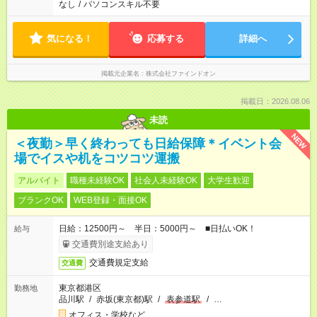
なし
/
パソコンスキル不要
気になる！
応募する
詳細へ
掲載元企業名
株式会社ファインドオン
掲載日：2026.08.06
未読
NEW
＜夜勤＞早く終わっても日給保障＊イベント会
場でイスや机をコツコツ運搬
アルバイト
職種未経験OK
社会人未経験OK
大学生歓迎
ブランクOK
WEB登録・面接OK
日給：12500円～ 半日：5000円～ ■日払いOK！
給与
交通費別途支給あり
交通費規定支給
交通費
東京都港区
勤務地
品川駅
/
赤坂(東京都)駅
/
表参道駅
/
…
オフィス・学校など