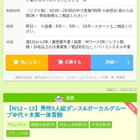
駅からスグのショッピングモール
〔シフト制〕 10:45～20:00の中で実働7時間 ※休憩1h 昼から出
勤務時間
勤OK！ 時短勤務もご相談ください！
即日～ ※急募：8月～、9月～、10月～スタートもご相談くだ
期間
さい。
週1日からOK
/
履歴書不要
/
副業・WワークOK
/
シフト勤
特徴
務
/
10名以上の大量募集
/
電話対応なし
/
パソコンスキル不要
気になる！
応募する
詳細へ
掲載元企業名
株式会社エーエスピー プロモーションマネジメント本部 第一事業部
掲載日：2026.08.07
未読
NEW
【9/12～13】男性5人組ダンス&ボーカルグルー
プ＠代々木第一体育館
アルバイト
職種未経験OK
社会人未経験OK
大学生歓迎
ブランクOK