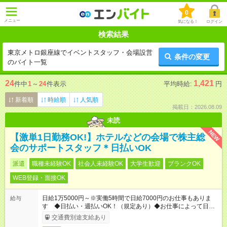
0
メニュー
気になる！
ログイン
検索結果
東京メトロ銀座線でイベントスタッフ・会場設営
条件の変更
のバイト一覧
24
1,421
件中
1
～
24
件表示
平均時給:
円
新着順
時給順
人気順
掲載日：2026.08.09
未読
NEW
【激単1日勤務OK!】ホテルなどの会場で株主総
会のサポートスタッフ＊日払いOK
派遣
職種未経験OK
社会人未経験OK
大学生歓迎
ブランクOK
WEB登録・面接OK
日給1万5000円～※実働5時間で日給7000円のお仕事もありま
給与
す ◆日払い・週払いOK！（規定あり）◆お仕事によって日給も
異なります
交通費別途支給あり