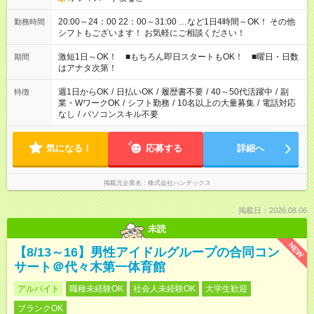
20:00～24：00 22：00～31:00 …など1日4時間～OK！ その他
勤務時間
シフトもございます！ お気軽にご相談ください！
激短1日～OK！ ■もちろん即日スタートもOK！ ■曜日・日数
期間
はアナタ次第！
週1日からOK
/
日払いOK
/
履歴書不要
/
40～50代活躍中
/
副
特徴
業・WワークOK
/
シフト勤務
/
10名以上の大量募集
/
電話対応
なし
/
パソコンスキル不要
気になる！
応募する
詳細へ
掲載元企業名
株式会社ハンデックス
掲載日：2026.08.06
未読
NEW
【8/13～16】男性アイドルグループの合同コン
サート＠代々木第一体育館
アルバイト
職種未経験OK
社会人未経験OK
大学生歓迎
ブランクOK