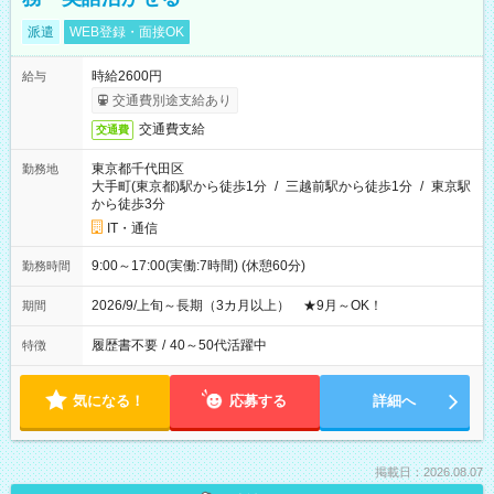
派遣
WEB登録・面接OK
時給2600円
給与
交通費別途支給あり
交通費支給
交通費
東京都千代田区
勤務地
大手町(東京都)駅から徒歩1分
/
三越前駅から徒歩1分
/
東京駅
から徒歩3分
IT・通信
9:00～17:00(実働:7時間) (休憩60分)
勤務時間
2026/9/上旬～長期（3カ月以上） ★9月～OK！
期間
履歴書不要
/
40～50代活躍中
特徴
気になる！
応募する
詳細へ
掲載日：2026.08.07