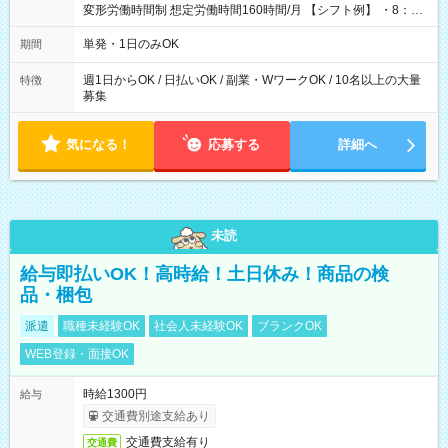
変形労働時間制 想定労働時間160時間/月 【シフト例】 ・8：00
～21：00
単発・1日のみOK
期間
週1日からOK / 日払いOK / 副業・WワークOK / 10名以上の大量
特徴
募集
気になる！
応募する
詳細へ
未読
給与即払いOK！高時給！土日休み！商品の検
品・梱包
派遣
職種未経験OK
社会人未経験OK
ブランクOK
WEB登録・面接OK
時給1300円
給与
交通費別途支給あり
交通費支給有り
交通費