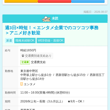
掲載日：2026.08.07
未読
週3日×時短！＜エンタメ企業でのコツコツ事務
＞アニメ好き歓迎
派遣
職種未経験OK
WEB登録・面接OK
時給1650円
給与
交通費別途支給あり
交通費支給
交通費
東京都中野区
勤務地
中野坂上駅から徒歩1分
/
西新宿駅から徒歩15分
/
西新宿五丁
目駅から徒歩14分
エンタメ
11:00～16:00(実働:4時間) (休憩60分)
勤務時間
2026/9/上旬～長期（3カ月以上） ★9月～OK！
期間