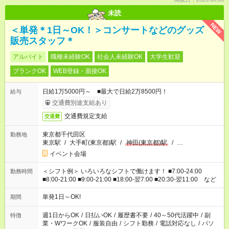
未読
NEW
＜単発＊1日～OK！＞コンサートなどのグッズ
販売スタッフ＊
アルバイト
職種未経験OK
社会人未経験OK
大学生歓迎
ブランクOK
WEB登録・面接OK
日給1万5000円～ ■最大で日給2万8500円！
給与
交通費別途支給あり
交通費規定支給
交通費
東京都千代田区
勤務地
東京駅
/
大手町(東京都)駅
/
神田(東京都)駅
/
…
イベント会場
＜シフト例＞ いろいろなシフトで働けます！ ■7:00-24:00
勤務時間
■8:00-21:00 ■9:00-21:00 ■18:00-翌7:00 ■20:30-翌11:00 など
単発1日～OK!
期間
週1日からOK
/
日払いOK
/
履歴書不要
/
40～50代活躍中
/
副
特徴
業・WワークOK
/
服装自由
/
シフト勤務
/
電話対応なし
/
パソ