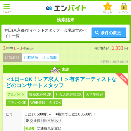
0
メニュー
気になる！
ログイン
検索結果
神田(東京都)でイベントスタッフ・会場設営のバ
条件の変更
イト一覧
3
1,333
件中
1
～
3
件表示
平均時給:
円
新着順
時給順
人気順
掲載日：2026.08.06
未読
NEW
＜1日～OK！レア求人！＞有名アーティストな
どのコンサートスタッフ
アルバイト
職種未経験OK
社会人未経験OK
大学生歓迎
ブランクOK
WEB登録・面接OK
日給1万5000円～ ■最大で日給2万8500円！
給与
交通費別途支給あり
交通費規定支給
交通費