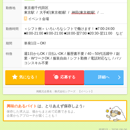
東京都千代田区
勤務地
東京駅
/
大手町(東京都)駅
/
神田(東京都)駅
/
…
イベント会場
＜シフト例＞ いろいろなシフトで働けます！ ■7:00-24:00
勤務時間
■8:00-21:00 ■9:00-21:00 ■18:00-翌7:00 ■20:30-翌11:00 など
単発1日～OK!
期間
週1日からOK
/
日払いOK
/
履歴書不要
/
40～50代活躍中
/
副
特徴
業・WワークOK
/
服装自由
/
シフト勤務
/
電話対応なし
/
パソ
コンスキル不要
気になる！
応募する
詳細へ
掲載元企業名
株式会社シアーズ 【イベント】
興味のあるバイト
は、とりあえず保存しよう♪
保存した求人は、後からまとめて応募できるよ。
企業からアプローチが届くことも！
掲載日：2026.08.06