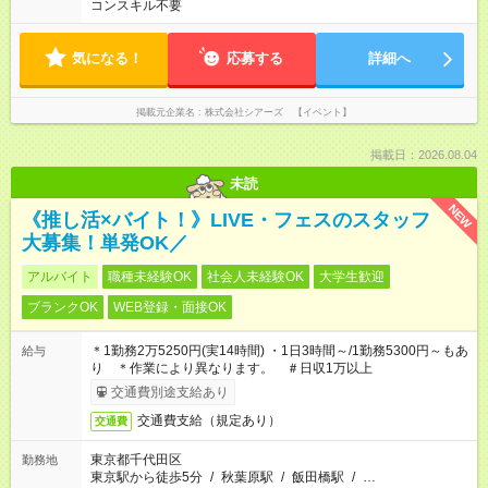
コンスキル不要
気になる！
応募する
詳細へ
掲載元企業名
株式会社シアーズ 【イベント】
掲載日：2026.08.04
未読
NEW
《推し活×バイト！》LIVE・フェスのスタッフ
大募集！単発OK／
アルバイト
職種未経験OK
社会人未経験OK
大学生歓迎
ブランクOK
WEB登録・面接OK
＊1勤務2万5250円(実14時間) ・1日3時間～/1勤務5300円～もあ
給与
り ＊作業により異なります。 ＃日収1万以上
交通費別途支給あり
交通費支給（規定あり）
交通費
東京都千代田区
勤務地
東京駅から徒歩5分
/
秋葉原駅
/
飯田橋駅
/
…