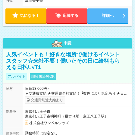
履歴書不要
特徴
気になる！
応募する
詳細へ
未読
人気イベントも！好きな場所で働けるイベント
スタッフ☆来社不要！働いたその日に給料もら
える日払い/T1
アルバイト
職種未経験OK
日給13,000円～
給与
＋交通費支給 ★交通費全額支給！ ┗案件により規定あり ★日払
いOK！（規定あり） ┗働いたその日に現金GET♪ お仕事後はコ
交通費別途支給あり
ンビニATMから 日払い分を引き落とせます！ 【試用期間】試
用期間なし
東京都八王子市
勤務地
東京都八王子市明神町（最寄り駅：京王八王子駅）
株式会社ワンベルウッズ
勤務時間は指定なし
勤務時間