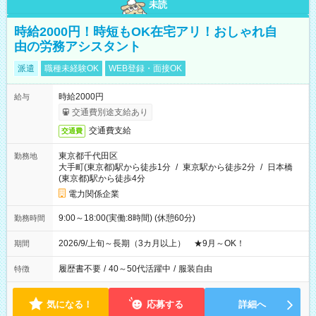
未読
時給2000円！時短もOK在宅アリ！おしゃれ自
由の労務アシスタント
派遣
職種未経験OK
WEB登録・面接OK
時給2000円
給与
交通費別途支給あり
交通費支給
交通費
東京都千代田区
勤務地
大手町(東京都)駅から徒歩1分
/
東京駅から徒歩2分
/
日本橋
(東京都)駅から徒歩4分
電力関係企業
9:00～18:00(実働:8時間) (休憩60分)
勤務時間
2026/9/上旬～長期（3カ月以上） ★9月～OK！
期間
履歴書不要
/
40～50代活躍中
/
服装自由
特徴
気になる！
応募する
詳細へ