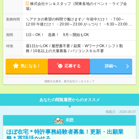
株式会社ケン＆スタッフ（関東各地のイベント・ライブ会
場）
＼アナタの希望の時間で働けます／ 午前中だけ！ ・7:00～
勤務時間
12:00 午後だけ！ ・20:00～23:00 がっつり！ ・6:30～23:00 ・
12:00～21:00 ・16:00～翌8:00 …etc ※時間曜日イベントによ
り異なります。
1日～OK！ 急募！ 9月～開始もOK
期間
週1日からOK
/
履歴書不要
/
副業・WワークOK
/
シフト勤
特徴
務
/
10名以上の大量募集
/
パソコンスキル不要
気になる！
応募する
詳細へ
掲載元企業名
株式会社ケン＆スタッフ
あなたの閲覧履歴からのオススメ
掲載日：2026.08.07
未読
ほぼ在宅＊特許事務経験者募集！更新・出願業
務＊英語活かせる