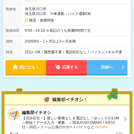
埼玉県川口市
勤務地
埼玉県川口市 ※車通勤・バイク通勤OK
物流・倉庫関係
8:50～16:10 ※表記のうち実働6時間です。
勤務時間
2026/9/1～1ヶ月以上3ヶ月未満
期間
日払いOK
/
履歴書不要
/
電話対応なし
/
パソコンスキル不要
特徴
気になる！
応募する
詳細へ
編集部イチオシ
【完全在宅！】難しい業務なし＆電話なし！ゆっくりの11時
～時短＊データ入力・事務、＜SEKAI NO OWARI＊8月15
日・16日＞ドーム公演のサポートバイトなど
(8/7UP!)