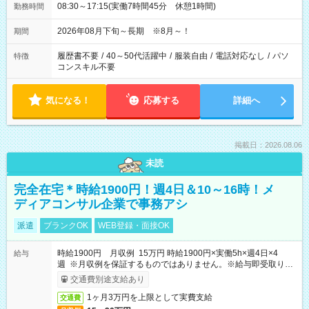
08:30～17:15(実働7時間45分 休憩1時間)
勤務時間
2026年08月下旬～長期 ※8月～！
期間
履歴書不要
/
40～50代活躍中
/
服装自由
/
電話対応なし
/
パソ
特徴
コンスキル不要
気になる！
応募する
詳細へ
掲載日：2026.08.06
未読
完全在宅＊時給1900円！週4日＆10～16時！メ
ディアコンサル企業で事務アシ
派遣
ブランクOK
WEB登録・面接OK
時給1900円 月収例 15万円 時給1900円×実働5h×週4日×4
給与
週 ※月収例を保証するものではありません。※給与即受取りサ
ービス利用可（利用条件有）
交通費別途支給あり
1ヶ月3万円を上限として実費支給
交通費