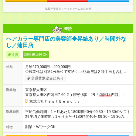
掲載元企業名
ディチャーム株式会社
未読
ヘアカラー専門店の美容師◆昇給あり／時間外な
し／蒲田店
正社員
職種未経験OK
月給270,000円～400,000円
給与
◇残業代は別途1分単位で支給 ◇上記給与は各種手当を含む ◇毎
月インセンティブポイント付与 ・店舗売上や入客人数などに応
交通費別途支給あり
じてインセンティブポイントを付与 ・ポイントは6ヶ月に一度引
き出し可能 ◇半年に1回の昇給制度（3人に1人以上が昇給） ◇店
東京都大田区
勤務地
長手当（月30，000円～）あり 研修期間6ヶ月間は以下給与のみ
東京都大田区西蒲田7-60-2（最寄り駅：JR「
蒲田駅
西口」）
変更あり 月給242，700円 ※給与に関しては2025年度の最低賃
金を反映済み ※各都道府県の施行月より適応、入社時期によっ
株式会社ＦａｓｔＢｅａｕｔｙ
ては変動の可能性あり 詳細は、採用担当へお問い合わせくださ
い 【試用期間】試用期間なし
平均労働時間：1ヶ月あたり180時間40分 09:30～19:30のシフト
勤務時間
制 平均労働時間：1ヶ月あたり180時間40分 09:30～19:30のシ
フト制
副業・WワークOK
特徴