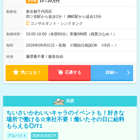
15～20万円
月収例
東京都千代田区
勤務地
四ツ谷駅から徒歩2分
/
麹町駅から徒歩13分
コンサルタント・シンクタンク
10:00-16:00（休憩60分）実働5時間（残業少なめ！）
勤務時間
2026年09月01日～長期 ※開始日相談OK ※9月～！
期間
履歴書不要
/
服装自由
特徴
気になる！
応募する
詳細へ
未読
ちいさいかわいいキャラのイベントも！好きな
場所で働ける☆来社不要！働いたその日に給料
もらえる◎/T1
アルバイト
職種未経験OK