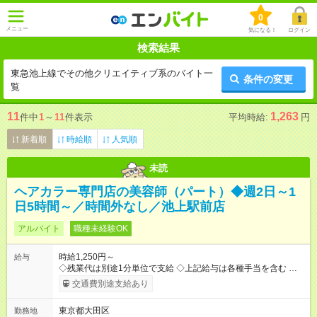
0
メニュー
気になる！
ログイン
検索結果
東急池上線でその他クリエイティブ系のバイト一
条件の変更
覧
11
1,263
件中
1
～
11
件表示
平均時給:
円
新着順
時給順
人気順
未読
ヘアカラー専門店の美容師（パート）◆週2日～1
日5時間～／時間外なし／池上駅前店
アルバイト
職種未経験OK
時給1,250円～
給与
◇残業代は別途1分単位で支給 ◇上記給与は各種手当を含む ◇毎
月インセンティブポイント付与 ・店舗売上や入客人数などに応
交通費別途支給あり
じてインセンティブポイントを付与 ・ポイントは6ヶ月に一度引
き出し可能 ◇半年に1回の昇給制度（3人に1人以上が昇給） ◇管
東京都大田区
勤務地
理美容師手当あり 研修期間6ヶ月間は以下給与のみ変更あり 時