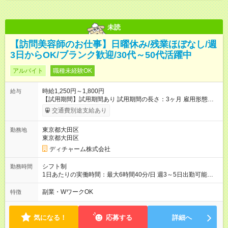
未読
【訪問美容師のお仕事】日曜休み/残業ほぼなし/週
3日からOK/ブランク歓迎/30代～50代活躍中
アルバイト
職種未経験OK
時給1,250円～1,800円
給与
【試用期間】試用期間あり 試用期間の長さ：3ヶ月 雇用形態、
給与は本採用時と同じです。
交通費別途支給あり
東京都大田区
勤務地
東京都大田区
ディチャーム株式会社
シフト制
勤務時間
1日あたりの実働時間：最大6時間40分/日 週3～5日出勤可能な
方 （シフト例） 9:00～16:40（休憩1時間含む） ご希望に合わせ
て勤務終了時間はご相談可能です ※勤務地により多少の前後
副業・WワークOK
特徴
有・移動時間別
気になる！
応募する
詳細へ