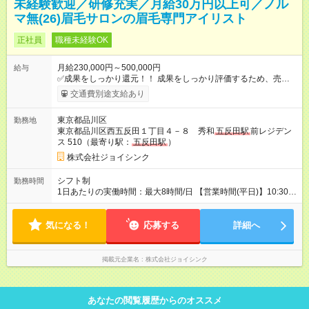
未経験歓迎／研修充実／月給30万円以上可／ノル
マ無(26)眉毛サロンの眉毛専門アイリスト
正社員
職種未経験OK
月給230,000円～500,000円
給与
✅成果をしっかり還元！！ 成果をしっかり評価するため、売上
（収益）に応じたインセンティブ制度を導入しています。 頑張
交通費別途支給あり
りが明確に反映される仕組みなので、「結果を出した分だけき
ちんと還元される」やりがいを実感できます。 ＊インセンティ
東京都品川区
勤務地
ブ：月2～8万円を支給いたします！ ＊他に、店舗売上、店販売
東京都品川区西五反田１丁目４－８ 秀和
五反田駅
前レジデン
上、新規客リピート率に対するインセンティブもあり ＜指名料
ス 510（最寄り駅：
五反田駅
）
＞ ・指名料の60%を支給します。 【賞与】 年1回（業績により
変動） 【昇給】 年1回 ■給与例 <Aさん> 月給26万円＋インセン
株式会社ジョイシンク
ティブ8万円＋指名料3万5千円＝37万5千円 <Bさん> 月給23万
円＋インセンティブ4万円＋指名料2万円＝29万円 【試用期間】
シフト制
勤務時間
試用期間あり 試用期間の長さ：3ヶ月 ※ 雇用形態と給与に、本
1日あたりの実働時間：最大8時間/日 【営業時間(平日)】10:30～
採用時と異なる部分があります。 雇用形態：本採用時と同じで
21:30 ・早番 10:15～19:15 ・遅番 12:45～21:45 【営業時間(土
す。 給与：月給 210,000円以上
日祝)】10:00～21:30 ・早番 9:45～18:45 ・遅番 12:15～21:45
気になる！
応募する
詳細へ
掲載元企業名
株式会社ジョイシンク
あなたの閲覧履歴からのオススメ