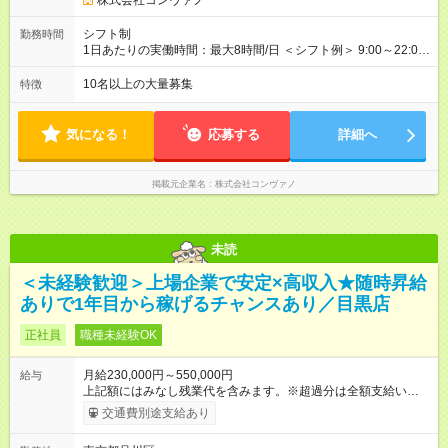
株式会社コンヴァノ
547円 ◆社員(役職なし) 月給23万円＋インセン1万4701円＝24
万4，701円 ＜別途支給手当＞ ・インセンティブ：月10万円以
シフト制
勤務時間
上も可能！ ・賞与：年2回(6月/12月)※業績による ・交通費：月
1日あたりの実働時間：最大8時間/日 ＜シフト例＞ 9:00～22:00
上限3万円 ＜昇給制度＞※正社員後 ・昇給額：平均1万円(1回あ
でのシフト制（実働8時間／休憩60分） ※残業時間は月平均で
たり) ・回数：随時 ・反映時期：次月の給与から ・評価手法：
10時間程度 ※営業時間は【平日】11：00～22：00、【土日祝】
10名以上の大量募集
特徴
社内評価に基づく ※あなたの頑張りをしっかり評価します！で
10：00～21：00です。商業施設内店舗は施設の営業時間に準じ
きることが増えるほどお給料に反映される環境です。 【試用期
ます。
間】試用期間あり 試用期間の長さ：6ヶ月 ※ 雇用形態と給与
気になる！
応募する
詳細へ
に、本採用時と異なる部分があります。 雇用形態：中途採用
（契約社員） 給与：月給 220,000円以上 上記額にはみなし残業
代を含みます。※超過分は全額支給いたします。 みなし残業
掲載元企業名
株式会社コンヴァノ
代 8,552円／月 みなし残業時間 5.5時間／月
未読
＜未経験歓迎＞上場企業で安定×高収入★随時昇給
ありで1年目から稼げるチャンスあり／目黒店
正社員
職種未経験OK
月給230,000円～550,000円
給与
上記額にはみなし残業代を含みます。※超過分は全額支給いたし
ます。 みなし残業代 8,940円／月 みなし残業時間 5.5時間／月
交通費別途支給あり
上記には、月5.5時間分のみなし残業代(8，940円)を含む。超過
分は別途支給。 ・研修期間6ヶ月 ※研修期間中は月給220，000