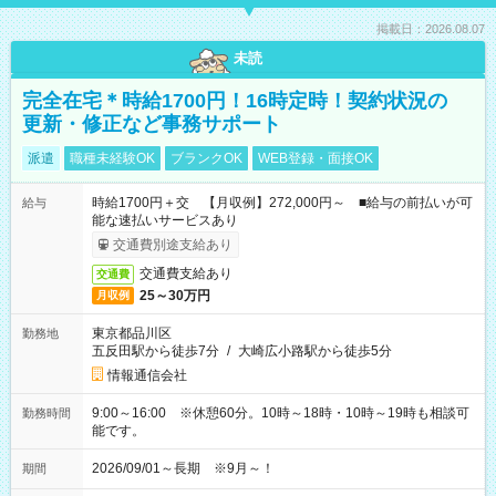
掲載日：2026.08.07
未読
完全在宅＊時給1700円！16時定時！契約状況の
更新・修正など事務サポート
派遣
職種未経験OK
ブランクOK
WEB登録・面接OK
時給1700円＋交 【月収例】272,000円～ ■給与の前払いが可
給与
能な速払いサービスあり
交通費別途支給あり
交通費支給あり
交通費
25～30万円
月収例
東京都品川区
勤務地
五反田駅から徒歩7分
/
大崎広小路駅から徒歩5分
情報通信会社
9:00～16:00 ※休憩60分。10時～18時・10時～19時も相談可
勤務時間
能です。
2026/09/01～長期 ※9月～！
期間