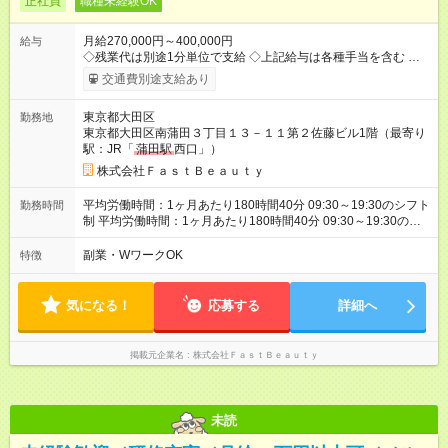
正社員
職種未経験OK
月給270,000円～400,000円
給与
◇残業代は別途1分単位で支給 ◇上記給与は各種手当を含む ◇毎
月インセンティブポイント付与 ・店舗売上や入客人数などに応
交通費別途支給あり
じてインセンティブポイントを付与 ・ポイントは6ヶ月に一度引
き出し可能 ◇半年に1回の昇給制度（3人に1人以上が昇給） ◇店
東京都大田区
勤務地
長手当（月30，000円～）あり 研修期間6ヶ月間は以下給与のみ
東京都大田区南蒲田３丁目１３－１１第２佐藤ビル1階（最寄り
変更あり 月給242，700円 ※給与に関しては2025年度の最低賃
駅：JR「
蒲田駅
西口」）
金を反映済み ※各都道府県の施行月より適応、入社時期によっ
ては変動の可能性あり 詳細は、採用担当へお問い合わせくださ
株式会社ＦａｓｔＢｅａｕｔｙ
い 【試用期間】試用期間なし
平均労働時間：1ヶ月あたり180時間40分 09:30～19:30のシフト
勤務時間
制 平均労働時間：1ヶ月あたり180時間40分 09:30～19:30のシ
フト制
副業・WワークOK
特徴
気になる！
応募する
詳細へ
掲載元企業名
株式会社ＦａｓｔＢｅａｕｔｙ
未読