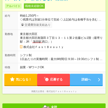
アルバイト
職種未経験OK
時給1,250円～
給与
◇残業代は別途1分単位で支給 ◇上記給与は各種手当を含む ◇毎
月インセンティブポイント付与 ・店舗売上や入客人数などに応
交通費別途支給あり
じてインセンティブポイントを付与 ・ポイントは6ヶ月に一度引
き出し可能 ◇半年に1回の昇給制度（3人に1人以上が昇給） ◇管
東京都大田区
勤務地
理美容師手当あり 研修期間6ヶ月間は以下給与のみ変更あり 時
東京都大田区南蒲田３丁目１３－１１第２佐藤ビル1階（最寄り
給1230円 ※交通費支給（～500円/日） ※給与に関しては2025年
駅：JR「
蒲田駅
西口」）
度の最低賃金を反映済み ※各都道府県の施行月より適応、入社
時期によっては変動の可能性あり 詳細は、採用担当へお問い合
株式会社ＦａｓｔＢｅａｕｔｙ
わせください 【試用期間】試用期間なし
シフト制
勤務時間
1日あたりの実働時間：最大8時間/日 9:30～19:30のシフト制 週
2日～、1日5時間～OK シフトはご希望を伺いながら相談のうえ
決定します 扶養内勤務・ダブルワークOK
副業・WワークOK
特徴
気になる！
応募する
詳細へ
掲載元企業名
株式会社ＦａｓｔＢｅａｕｔｙ
未読