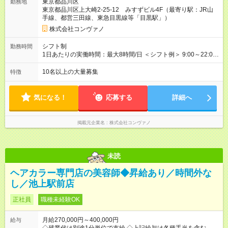
東京都品川区
勤務地
円～ （期間中は契約社員） ※社内基準を満たした場合は、その
東京都品川区上大崎2-25-12 みすずビル4F（最寄り駅：JR山
後正規登用可 【年収例】 ◆エリアマネージャー 月給25万円＋役
手線、都営三田線、東急目黒線等「目黒駅」）
職手当3万円＋インセン14万5，781円＝42万5，781円 ◆店長
月給 25万円＋役職手当1万円＋インセン8万2，547円＝34万2，
株式会社コンヴァノ
547円 ◆社員(役職なし) 月給23万円＋インセン1万4701円＝24
万4，701円 ＜別途支給手当＞ ・インセンティブ：月10万円以
シフト制
勤務時間
上も可能！ ・賞与：年2回(6月/12月)※業績による ・交通費：月
1日あたりの実働時間：最大8時間/日 ＜シフト例＞ 9:00～22:00
上限3万円 ＜昇給制度＞※正社員後 ・昇給額：平均1万円(1回あ
でのシフト制（実働8時間／休憩60分） ※残業時間は月平均で
たり) ・回数：随時 ・反映時期：次月の給与から ・評価手法：
10時間程度 ※営業時間は【平日】11：00～22：00、【土日祝】
10名以上の大量募集
特徴
社内評価に基づく ※あなたの頑張りをしっかり評価します！で
10：00～21：00です。商業施設内店舗は施設の営業時間に準じ
きることが増えるほどお給料に反映される環境です。 【試用期
ます。
間】試用期間あり 試用期間の長さ：6ヶ月 ※ 雇用形態と給与
気になる！
応募する
詳細へ
に、本採用時と異なる部分があります。 雇用形態：中途採用
（契約社員） 給与：月給 220,000円以上 上記額にはみなし残業
代を含みます。※超過分は全額支給いたします。 みなし残業
掲載元企業名
株式会社コンヴァノ
代 8,552円／月 みなし残業時間 5.5時間／月
未読
ヘアカラー専門店の美容師◆昇給あり／時間外な
し／池上駅前店
正社員
職種未経験OK
月給270,000円～400,000円
給与