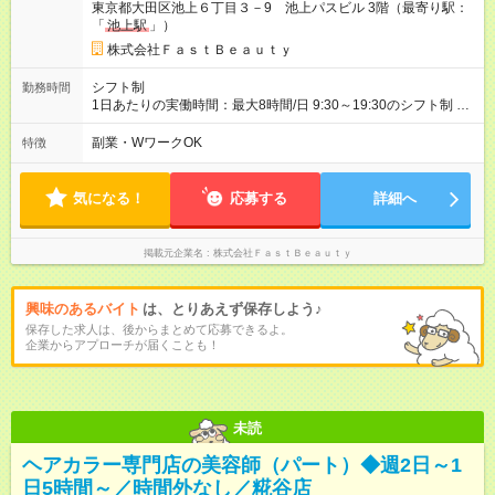
東京都大田区池上６丁目３－9 池上パスビル 3階（最寄り駅：
給1230円 ※交通費支給（～500円/日） ※給与に関しては2025年
「
池上駅
」）
度の最低賃金を反映済み ※各都道府県の施行月より適応、入社
時期によっては変動の可能性あり 詳細は、採用担当へお問い合
株式会社ＦａｓｔＢｅａｕｔｙ
わせください 【試用期間】試用期間なし
シフト制
勤務時間
1日あたりの実働時間：最大8時間/日 9:30～19:30のシフト制 週
2日～、1日5時間～OK シフトはご希望を伺いながら相談のうえ
決定します 扶養内勤務・ダブルワークOK
副業・WワークOK
特徴
気になる！
応募する
詳細へ
掲載元企業名
株式会社ＦａｓｔＢｅａｕｔｙ
興味のあるバイト
は、とりあえず保存しよう♪
保存した求人は、後からまとめて応募できるよ。
企業からアプローチが届くことも！
未読
ヘアカラー専門店の美容師（パート）◆週2日～1
日5時間～／時間外なし／糀谷店