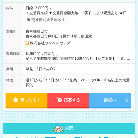
日給13,000円～
給与
＋交通費支給 ★交通費全額支給！ ┗案件により規定あり ★日払
いOK！（規定あり） ┗働いたその日に現金GET♪ お仕事後はコ
交通費別途支給あり
ンビニATMから 日払い分を引き落とせます！ 【試用期間】試
用期間なし
東京都町田市
勤務地
東京都町田市原町田（最寄り駅：町田駅）
株式会社ワンベルウッズ
勤務時間は指定なし
勤務時間
変形労働時間制 想定労働時間160時間/月 【シフト例】 ・8：00
～21：00
単発・1日のみOK
期間
週1日からOK / 日払いOK / 副業・WワークOK / 10名以上の大量
特徴
募集
気になる！
応募する
詳細へ
未読