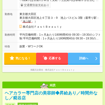
◇残業代は別途1分単位で支給 ◇上記給与は各種手当を含む ◇毎
月インセンティブポイント付与 ・店舗売上や入客人数などに応
交通費別途支給あり
じてインセンティブポイントを付与 ・ポイントは6ヶ月に一度引
き出し可能 ◇半年に1回の昇給制度（3人に1人以上が昇給） ◇店
東京都大田区
勤務地
長手当（月30，000円～）あり 研修期間6ヶ月間は以下給与のみ
東京都大田区池上６丁目３－9 池上パスビル 3階（最寄り駅：
変更あり 月給242，700円 ※給与に関しては2025年度の最低賃
「
池上駅
」）
金を反映済み ※各都道府県の施行月より適応、入社時期によっ
ては変動の可能性あり 詳細は、採用担当へお問い合わせくださ
株式会社ＦａｓｔＢｅａｕｔｙ
い 【試用期間】試用期間なし
平均労働時間：1ヶ月あたり180時間40分 09:30～19:30のシフト
勤務時間
制 平均労働時間：1ヶ月あたり180時間40分 09:30～19:30のシ
フト制
副業・WワークOK
特徴
気になる！
応募する
詳細へ
掲載元企業名
株式会社ＦａｓｔＢｅａｕｔｙ
未読
ヘアカラー専門店の美容師◆昇給あり／時間外な
し／糀谷店