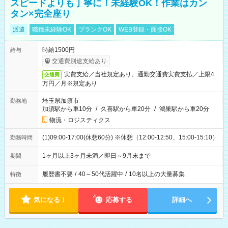
スピードよりも丁寧に！未経験OK！作業はカン
タン×完全座り
派遣
職種未経験OK
ブランクOK
WEB登録・面接OK
時給1500円
給与
交通費別途支給あり
実費支給／当社規定あり。通勤交通費実費支払／上限4
交通費
万円／月※規定あり
埼玉県加須市
勤務地
加須駅から車10分
/
久喜駅から車20分
/
鴻巣駅から車20分
物流・ロジスティクス
(1)09:00-17:00(休憩60分) ※休憩（12:00-12:50、15:00-15:10）
勤務時間
1ヶ月以上3ヶ月未満／即日～9月末まで
期間
履歴書不要
/
40～50代活躍中
/
10名以上の大量募集
特徴
気になる！
応募する
詳細へ