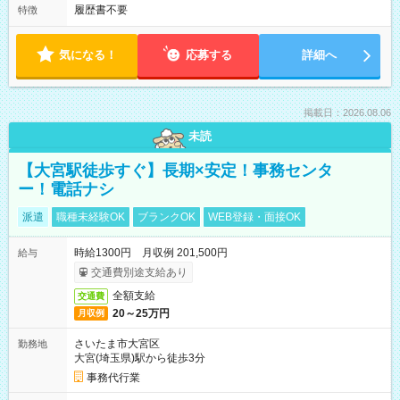
履歴書不要
特徴
気になる！
応募する
詳細へ
掲載日：2026.08.06
未読
【大宮駅徒歩すぐ】長期×安定！事務センタ
ー！電話ナシ
派遣
職種未経験OK
ブランクOK
WEB登録・面接OK
時給1300円 月収例 201,500円
給与
交通費別途支給あり
全額支給
交通費
20～25万円
月収例
さいたま市大宮区
勤務地
大宮(埼玉県)駅から徒歩3分
事務代行業