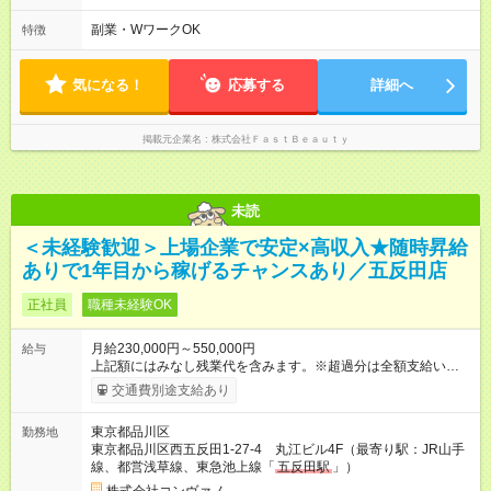
フト制
副業・WワークOK
特徴
気になる！
応募する
詳細へ
掲載元企業名
株式会社ＦａｓｔＢｅａｕｔｙ
未読
＜未経験歓迎＞上場企業で安定×高収入★随時昇給
ありで1年目から稼げるチャンスあり／五反田店
正社員
職種未経験OK
月給230,000円～550,000円
給与
上記額にはみなし残業代を含みます。※超過分は全額支給いたし
ます。 みなし残業代 8,940円／月 みなし残業時間 5.5時間／月
交通費別途支給あり
上記には、月5.5時間分のみなし残業代(8，940円)を含む。超過
分は別途支給。 ・研修期間6ヶ月 ※研修期間中は月給220，000
東京都品川区
勤務地
円～ （期間中は契約社員） ※社内基準を満たした場合は、その
東京都品川区西五反田1-27-4 丸江ビル4F（最寄り駅：JR山手
後正規登用可 【年収例】 ◆エリアマネージャー 月給25万円＋役
線、都営浅草線、東急池上線「
五反田駅
」）
職手当3万円＋インセン14万5，781円＝42万5，781円 ◆店長
月給 25万円＋役職手当1万円＋インセン8万2，547円＝34万2，