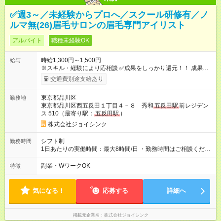
✅週3～／未経験からプロへ／スクール研修有／ノ
ルマ無(26)眉毛サロンの眉毛専門アイリスト
アルバイト
職種未経験OK
時給1,300円～1,500円
給与
※スキル・経験により応相談 ✅成果をしっかり還元！！ 成果を
しっかり評価するため、売上（収益）に応じたインセンティブ
交通費別途支給あり
制度を導入しています。 頑張りが明確に反映される仕組みなの
で、「結果を出した分だけきちんと還元される」やりがいを実
東京都品川区
勤務地
感できます。 ＊インセンティブ：月2～8万円を支給いたしま
東京都品川区西五反田１丁目４－８ 秀和
五反田駅
前レジデン
す！ ＊他に、店舗売上、店販売上、新規客リピート率に対する
ス 510（最寄り駅：
五反田駅
）
インセンティブもあり ＜指名料＞ ・指名料の60%を支給しま
す。 ■給与例 時給1300円、週4日、1日4時間勤務の場合 ＝月収
株式会社ジョイシンク
83,200円+個人インセンティブ2万円 さらに、上記に指名料バッ
ク、店販売上バック等があれば上乗せされます！ 【試用期間】
シフト制
勤務時間
試用期間あり 試用期間の長さ：3ヶ月 ※ 雇用形態と給与に、本
1日あたりの実働時間：最大8時間/日 ・勤務時間はご相談くださ
採用時と異なる部分があります。 雇用形態：本採用時と同じで
い◎ ・週3日～OK ・1日4時間～OK ・「土日のみ」もOK！ ・副
す。 給与：時給 1,230円 ～ 1,230円
業・WワークOK ・扶養内勤務も可能です！ 営業時間は下記で
副業・WワークOK
特徴
す。 【平日】10:30～21:30 【土日祝】10:00～21:30
気になる！
応募する
詳細へ
掲載元企業名
株式会社ジョイシンク