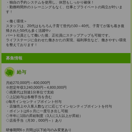
・独自の予約システムを使用し、休憩もしっかり確保！
・勤務時間外のトレーニングもなく、仕事とプライベートの両立が叶いま
す！
＜働く環境＞
スタッフは、20代はもちろん子育て世代の30～40代、子育てが落ち着き復
帰された50代も多く活躍中♪
パート社員として働いた後、正社員にステップアップも可能です。
ライフステージに合わせた働きかたの実現、福利厚生など、働きやすい環境
を整えております！
募集情報
給与
月給270,000円～400,000円
※想定年収3,240,000円～4,800,000円
◇残業代は別途1分単位で支給
◇上記給与は各種手当を含む
◇毎月インセンティブポイント付与
・店舗売上や入客人数などに応じてインセンティブポイントを付与
・ポイントは6ヶ月に一度引き出し可能
◇半年に1回の昇給制度（3人に1人以上が昇給）
◇店長手当（月30，000円～）あり
研修期間6ヶ月間は以下給与のみ変更あり