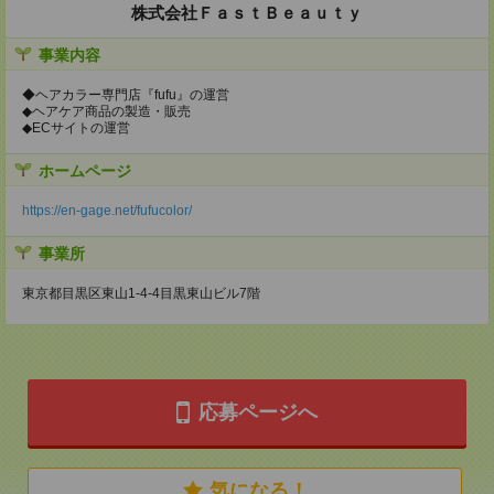
株式会社ＦａｓｔＢｅａｕｔｙ
事業内容
◆ヘアカラー専門店『fufu』の運営
◆ヘアケア商品の製造・販売
◆ECサイトの運営
ホームページ
https://en-gage.net/fufucolor/
事業所
東京都目黒区東山1-4-4目黒東山ビル7階
応募ページへ
気になる！