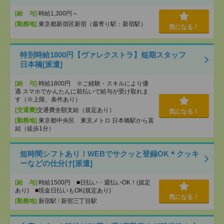
[給 与]
時給1,300円～
[勤務地]
東京都新宿区新宿（最寄り駅：新宿駅）
気になる！
特別時給1800円【ヴァレクストラ】短期スタッフ
日本橋[派遣]
[給 与]
時給1800円 ※ご経験・スキルにより優
遇 スマホでかんたんに前払いで給与が受け取れま
す（※上限、条件あり）
[交通費]
交通費全額支給（規定あり）
気になる！
[勤務地]
東京都中央区 東京メトロ 日本橋駅から直
結（徒歩1分）
短時間シフトあり！WEBでサクッと登録OK＊クッキ
ーなどの仕分け[派遣]
[給 与]
時給1500円 ■日払い・週払いOK！(規定
あり) ■現金日払いもOK(規定あり)
気になる！
[勤務地]
新宿駅
/
新宿三丁目駅