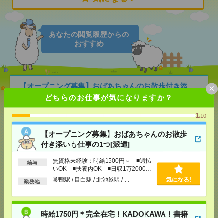
あなたの閲覧履歴からの
おすすめ
【オープニング募集】おばあちゃんのお散歩付き添
×
いも仕事の1つ[派遣]
どちらのお仕事が気になりますか？
[給 与]
無資格未経験：時給1500円～ ■週払い
1
/10
OK ■扶養内OK ■日収1万2000円以上
[交通費]
交通費全額支給
【オープニング募集】おばあちゃんのお散歩
気になる！
[勤務地]
巣鴨駅
/
目白駅
/
北池袋駅
/
…
付き添いも仕事の1つ[派遣]
無資格未経験：時給1500円～ ■週払
給与
時給1750円＊完全在宅！KADOKAWA！書籍データ
いOK ■扶養内OK ■日収1万2000円
に関わるデータ入力[派遣]
以上
巣鴨駅 / 目白駅 / 北池袋駅 / …
気になる!
勤務地
[給 与]
時給1750円
[交通費]
全額支給
時給1750円＊完全在宅！KADOKAWA！書籍
気になる！
[勤務地]
飯田橋駅から徒歩3分
/
九段下駅から徒歩7