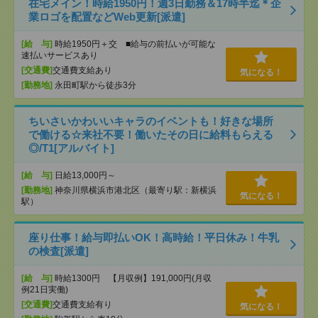
在宅メイン！時給1950円！週3日勤務＆17時半迄＊企
業ロゴを配置などWeb更新[派遣]
[給 与]
時給1950円＋交 ■給与の前払いが可能な
速払いサービスあり
[交通費]
交通費支給あり
気になる！
[勤務地]
永田町駅から徒歩3分
ちいさいかわいいキャラのイベントも！好きな場所
で働ける☆来社不要！働いたその日に給料もらえる
◎/T1[アルバイト]
[給 与]
日給13,000円～
[勤務地]
神奈川県横浜市港北区（最寄り駅：新横浜
気になる！
駅）
座り仕事！給与即払いOK！高時給！平日休み！牛乳
の検査[派遣]
[給 与]
時給1300円 【月収例】191,000円(月収
例21日実働)
[交通費]
交通費支給有り
気になる！