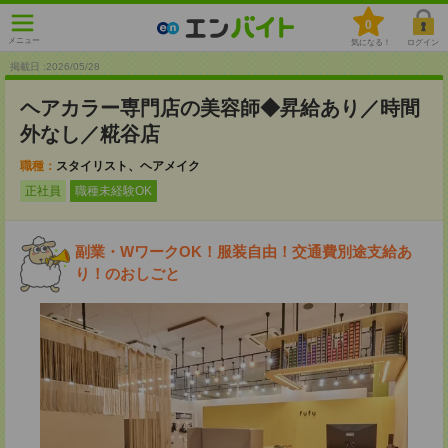
0
メニュー
気になる！
ログイン
掲載日 :2026
/
05
/
28
ヘアカラー専門店の美容師◆昇給あり／時間
外なし／糀谷店
職種：
スタイリスト、ヘアメイク
正社員
職種未経験OK
副業・WワークOK！服装自由！交通費別途支給あ
り！のおしごと