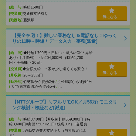
[給 与]
時給1500円
[交通費]
交通費支給有り
気になる！
[勤務地]
藤沢駅
【完全在宅！】難しい業務なし＆電話なし！ゆっく
りの11時～時短＊データ入力・事務[派遣]
[給 与]
◆時給1,700円＊日払い・週払いOK＊昇給
あり♪【月収例】 ・約204,000円 （時給1,700
円 × 実働6h × 20日）
[交通費]
◆全額支給 ＊家が少し遠くても安心！
気になる！
[月収例]
20～25万円
[勤務地]
竹芝駅から徒歩2分
/
浜松町駅から徒歩4分
/
大門(東京都)駅から徒歩5分
/
…
【NTTグループ】＼フルリモOK／月56万↑モニタリ
ング検討・検証など[派遣]
[給 与]
時給3,400円【月収例】約569,000円（時
給3,400円×実働7.50h×21日+残業10h）+交通費
[交通費]
○通勤交通費の支給あり（当社規定によ
る）