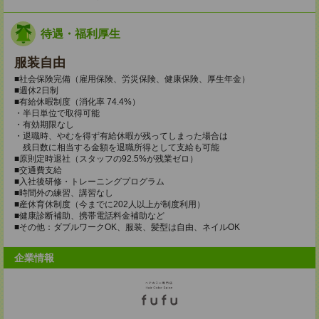
待遇・福利厚生
服装自由
■社会保険完備（雇用保険、労災保険、健康保険、厚生年金）
■週休2日制
■有給休暇制度（消化率 74.4%）
・半日単位で取得可能
・有効期限なし
・退職時、やむを得ず有給休暇が残ってしまった場合は
残日数に相当する金額を退職所得として支給も可能
■原則定時退社（スタッフの92.5%が残業ゼロ）
■交通費支給
■入社後研修・トレーニングプログラム
■時間外の練習、講習なし
■産休育休制度（今までに202人以上が制度利用）
■健康診断補助、携帯電話料金補助など
■その他：ダブルワークOK、服装、髪型は自由、ネイルOK
企業情報