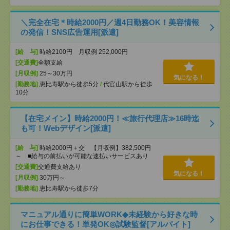
＼完全在宅＊時給2000円／週4日勤務OK！美容情報
の発信！SNS広告運用[派遣]
[給 与]
時給2100円 月収例 252,000円
[交通費]
全額支給
[月収例]
25～30万円
気になる！
[勤務地]
恵比寿駅から徒歩5分
/
代官山駅から徒歩
10分
【在宅メイン】時給2000円！≪旅行代理店≫16時迄
も可！Webデザイン[派遣]
[給 与]
時給2000円＋交 【月収例】382,500円
～ ■給与の前払いが可能な速払いサービスあり
[交通費]
交通費支給あり
気になる！
[月収例]
30万円～
[勤務地]
恵比寿駅から徒歩7分
マニュアル通りに簡単WORK◆未経験から好きな時
にお仕事できる！単発OK◎試験監督[アルバイト]