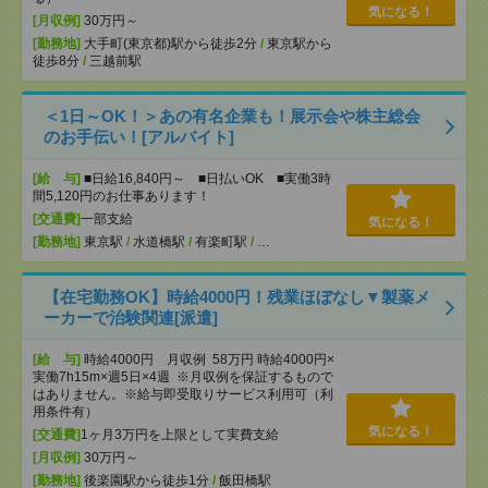
気になる！
[月収例]
30万円～
[勤務地]
大手町(東京都)駅から徒歩2分
/
東京駅から
徒歩8分
/
三越前駅
＜1日～OK！＞あの有名企業も！展示会や株主総会
のお手伝い！[アルバイト]
[給 与]
■日給16,840円～ ■日払いOK ■実働3時
間5,120円のお仕事あります！
[交通費]
一部支給
気になる！
[勤務地]
東京駅
/
水道橋駅
/
有楽町駅
/
…
【在宅勤務OK】時給4000円！残業ほぼなし▼製薬メ
ーカーで治験関連[派遣]
[給 与]
時給4000円 月収例 58万円 時給4000円×
実働7h15m×週5日×4週 ※月収例を保証するもので
はありません。※給与即受取りサービス利用可（利
用条件有）
気になる！
[交通費]
1ヶ月3万円を上限として実費支給
[月収例]
30万円～
[勤務地]
後楽園駅から徒歩1分
/
飯田橋駅