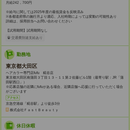
月給242，700円
※給与に関しては2025年度の最低賃金を反映済み
※各都道府県の施行月より適応、入社時期によっては変動の可能性あり
詳細は、採用担当へお問い合わせください
【試用期間】試用期間なし
交通費別途支給あり
勤務地
東京都大田区
ヘアカラー専門店fufu 糀谷店
東京都大田区南蒲田３丁目１３－１１第２佐藤ビル1階（最寄り駅：JR「蒲
田駅西口」）
※応募店舗の近隣にfufuがある場合、近隣店舗へ応援に行っていただく場合
がございます
アクセス
京急空港線「糀⾕駅」より徒歩3分
株式会社ＦａｓｔＢｅａｕｔｙ
休日休暇