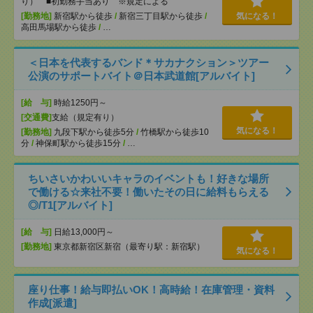
り） ■初勤務手当あり ※規定による
[勤務地]
新宿駅から徒歩
/
新宿三丁目駅から徒歩
/
気になる！
高田馬場駅から徒歩
/
…
＜日本を代表するバンド＊サカナクション＞ツアー
公演のサポートバイト＠日本武道館[アルバイト]
[給 与]
時給1250円～
[交通費]
支給（規定有り）
気になる！
[勤務地]
九段下駅から徒歩5分
/
竹橋駅から徒歩10
分
/
神保町駅から徒歩15分
/
…
ちいさいかわいいキャラのイベントも！好きな場所
で働ける☆来社不要！働いたその日に給料もらえる
◎/T1[アルバイト]
[給 与]
日給13,000円～
[勤務地]
東京都新宿区新宿（最寄り駅：新宿駅）
気になる！
座り仕事！給与即払いOK！高時給！在庫管理・資料
作成[派遣]