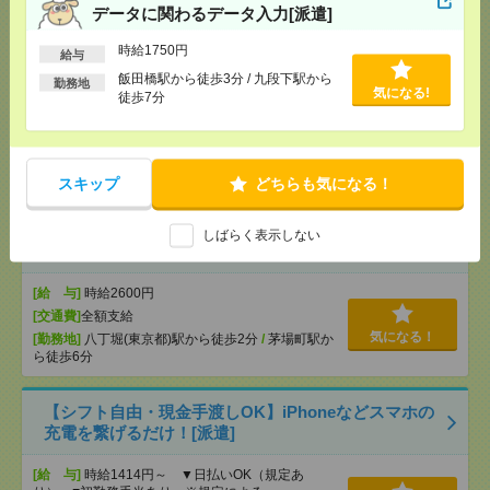
分
データに関わるデータ入力[派遣]
時給1750円
給与
完全在宅で16時まで！英語&日本語＼EC運営サポー
飯田橋駅から徒歩3分 / 九段下駅から
勤務地
ト／[派遣]
気になる!
徒歩7分
[給 与]
時給2450円＋交
[交通費]
出社時の通勤交通費支給
気になる！
[勤務地]
六本木駅から徒歩3分
スキップ
どちらも気になる！
時給2600円＊ほぼ在宅！週3～4日＆16時迄OK！補助
しばらく表示しない
金申請のサポート業務[派遣]
[給 与]
時給2600円
[交通費]
全額支給
気になる！
[勤務地]
八丁堀(東京都)駅から徒歩2分
/
茅場町駅か
ら徒歩6分
【シフト自由・現金手渡しOK】iPhoneなどスマホの
充電を繋げるだけ！[派遣]
[給 与]
時給1414円～ ▼日払いOK（規定あ