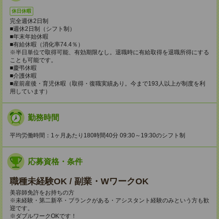
休日休暇
完全週休2日制
■週休2日制（シフト制）
■年末年始休暇
■有給休暇（消化率74.4％）
※半日単位で取得可能、有効期限なし。退職時に有給取得を退職所得にする
ことも可能です。
■慶弔休暇
■介護休暇
■産前産後・育児休暇（取得・復職実績あり。今まで193人以上が制度を利
用しています）
勤務時間
平均労働時間：1ヶ月あたり180時間40分 09:30～19:30のシフト制
応募資格・条件
職種未経験OK / 副業・WワークOK
美容師免許をお持ちの方
※未経験・第二新卒・ブランクがある・アシスタント経験のみという方も歓
迎です。
※ダブルワークOKです！