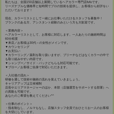
私たちは、全国150店舗以上展開しているヘアカラー専門店fufuです。
リーズナブルな価格帯と短時間でプロの技術を提供し、お客様から好評をい
ただいております！
現在、カラーリストとして一緒にお仕事いただけるスタッフを募集中！
ブランクのある方、アシスタント経験のみという方も大歓迎です。
＜業務内容＞
ヘアカラーリストとして、お客様に対応します。一人あたりの施術時間は
60分程度
▼来店／お客様は30代～の女性がメインです。
▼カウンセリング
▼お支払い
▼カラーリング／薬剤を取り扱いますが、ブリーチなどはなくカラーの中で
も取り組みやすい内容です。
▼シャンプー／サイド・バックどちらも対応可能です。
▼ブロー／お客様ご自身で対応いただきます。
＜入社後の流れ＞
研修を通して技術や施術の流れを覚えていきましょう。
キャリアアップは立候補制
店長やエリアマネージャーのほか、本部（店舗運営をサポートする部署）へ
の異動も可能です。
あなたのご希望を教えてください^^
＜仕事のポイント＞
・指名制なし、ノルマもなし。店舗スタッフ全員でおひとりお一人のお客様
を大切にしています。