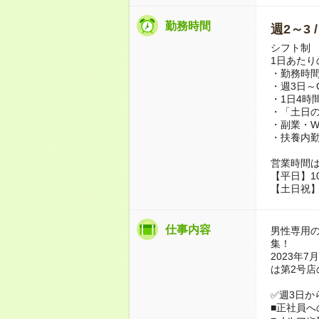
勤務時間
週2～3 
シフト制
1日あたり
・勤務時
・週3日～
・1日4時
・「土日の
・副業・W
・扶養内
営業時間
【平日】10:
【土日祝】10
仕事内容
男性専用
集！
2023年
は第2号
✅週3日か
■正社員へ