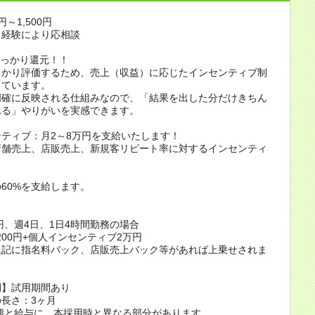
円～1,500円
・経験により応相談
しっかり還元！！
っかり評価するため、売上（収益）に応じたインセンティブ制
しています。
明確に反映される仕組みなので、「結果を出した分だけきちん
れる」やりがいを実感できます。
ティブ：月2～8万円を支給いたします！
店舗売上、店販売上、新規客リピート率に対するインセンティ
＞
60%を支給します。
0円、週4日、1日4時間勤務の場合
,200円+個人インセンティブ2万円
上記に指名料バック、店販売上バック等があれば上乗せされま
間】試用期間あり
長さ：3ヶ月
態と給与に、本採用時と異なる部分があります。