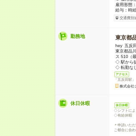
雇用形態
給与：時給 1
交通費別
勤務地
東京都
hey 五
東京都品
ス 510
◇ 駅から
◇ 転勤な
アクセス
「五反田駅」
株式会社
休日休暇
休日休暇
◇シフトによ
◇有給休暇
＊申請いただ
ご都合に合わ