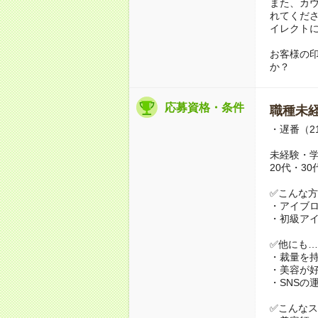
また、カ
れてくだ
イレクト
お客様の
か？
応募資格・条件
職種未経
・遅番（2
未経験・
20代・3
✅こんな
・アイブ
・初級ア
✅他にも…
・裁量を
・美容が
・SNSの
✅こんな