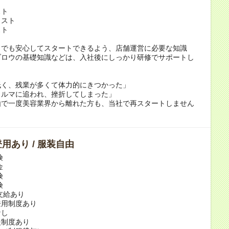
スト
リスト
スト
らでも安心してスタートできるよう、店舗運営に必要な知識
ブロウの基礎知識などは、入社後にしっかり研修でサポートし
低く、残業が多くて体力的にきつかった」
ノルマに追われ、挫折してしまった」
由で一度美容業界から離れた方も、当社で再スタートしません
用あり / 服装自由
険
金
険
険
支給あり
登用制度あり
なし
援制度あり