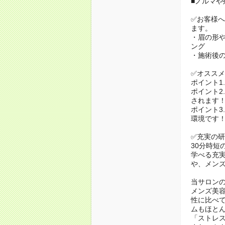
■ノルマや
✅お客様
ます。
・眉の形
ング
・施術後
✅オスス
ポイント1
ポイント2
されます
ポイント3
環境です
✅充実の
30分時短
学べる充
や、メン
当サロンの
メンズ美
性に比べ
ムもほと
「ストレ