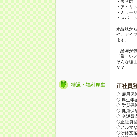
・美容師
・アイリ
・カラー
・スパニ
未経験か
や、アイ
ます。
「給与が
「厳しい
そんな理
か？
待遇・福利厚生
正社員登
◇ 雇用保
◇ 厚生年
◇ 労災保
◇ 健康保
◇ 交通費
◇正社員
◇ノルマ
◇研修支