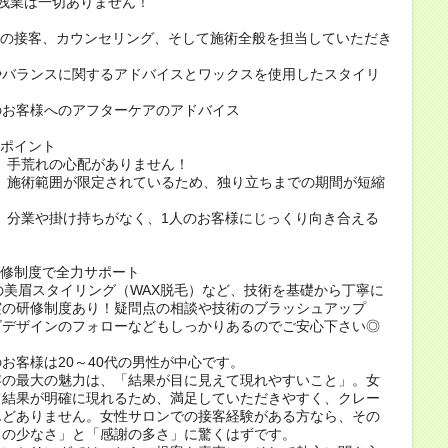
残業は一切ありません！
への接客、カウンセリング、そして施術全般を担当していただき
やバランスに関するアドバイスとワックスを使用したスタイリ
のお客様へのアフターケアのアドバイス
メポイント
. 手荒れの心配がありません！
. 施術範囲が限定されているため、独り立ちまでの期間が短縮
！
. 分業や掛け持ちがなく、1人のお客様にじっくり向き合える
！
研修制度で全力サポート
の美眉スタイリング（WAX脱毛）など、技術を基礎から丁寧に
実の研修制度あり！疑問点の相談や技術のブラッシュアップ
ズデザインのフォローなどもしっかりあるのでご安心下さい◎
お客様は20～40代の男性が中心です。
容の最大の魅力は、「結果が目に見えて現れやすいこと」。女
て結果が明確に現れるため、満足していただきやすく、クレー
んどありません。女性サロンでの接客経験がある方なら、その
スの少なさ」と「感謝の多さ」に驚くはずです。