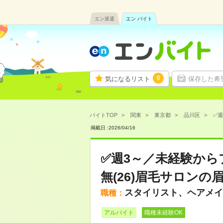
エン派遣
エン バイト
0
気になるリスト
保存した希
バイトTOP
関東
東京都
品川区
✅週
掲載日 :
2026
/
04
/
16
✅週3～／未経験か
無(26)眉毛サロン
スタイリスト、ヘアメイ
職種：
アルバイト
職種未経験OK