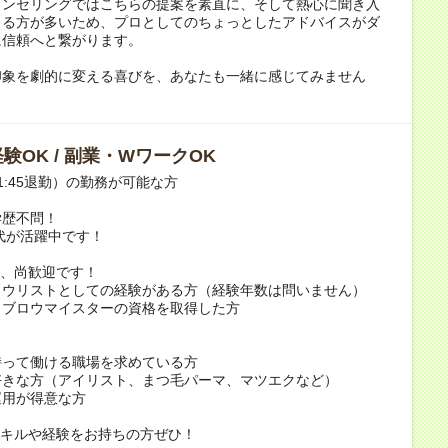
ウンセリングではこちらの提案を素直に、そして熱心に聞き入
さる方が多いため、プロとしてのちょっとしたアドバイスがダ
に信頼へと繋がります。
印象を劇的に変える喜びを、あなたも一緒に感じてみません
験OK / 副業・WワークOK
1:45退勤）の勤務が可能な方
学歴不問！
0代が活躍中です！
方、尚歓迎です！
ロウリストとしての経験がある方（経験年数は問いません）
イブロウマイスターの資格を取得した方
持って働ける職場を求めている方
好きな方（アイリスト、まつ毛パーマ、マツエクなど）
運用が得意な方
スキルや経験をお持ちの方ぜひ！