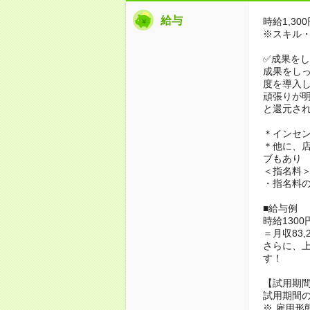
給与
時給1,300
※スキル
✅成果を
成果をし
度を導入
頑張りが
と還元さ
＊インセン
＊他に、
ブもあり
＜指名料
・指名料の
■給与例
時給130
＝月収83
さらに、
す！
【試用期
試用期間の
※ 雇用形