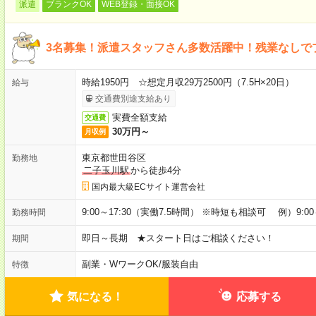
派遣
ブランクOK
WEB登録・面接OK
3名募集！派遣スタッフさん多数活躍中！残業なしで
時給1950円 ☆想定月収29万2500円（7.5H×20日）
給与
交通費別途支給あり
実費全額支給
交通費
30万円～
月収例
東京都世田谷区
勤務地
二子玉川駅
から徒歩4分
国内最大級ECサイト運営会社
9:00～17:30（実働7.5時間） ※時短も相談可 例）9:0
勤務時間
即日～長期 ★スタート日はご相談ください！
期間
副業・WワークOK
/
服装自由
特徴
気になる！
応募する