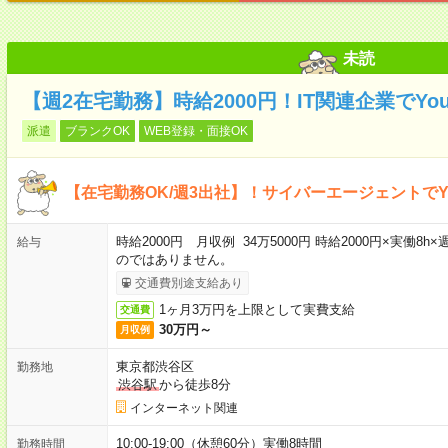
未読
【週2在宅勤務】時給2000円！IT関連企業でYo
派遣
ブランクOK
WEB登録・面接OK
【在宅勤務OK/週3出社】！サイバーエージェントでY
時給2000円 月収例 34万5000円 時給2000円×実働8
給与
のではありません。
交通費別途支給あり
1ヶ月3万円を上限として実費支給
交通費
30万円～
月収例
東京都渋谷区
勤務地
渋谷駅
から徒歩8分
インターネット関連
10:00-19:00（休憩60分）実働8時間
勤務時間