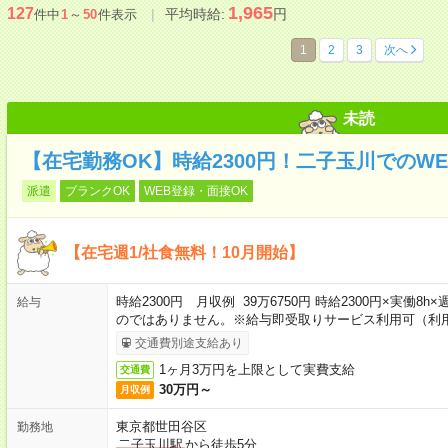
1,965
127
平均時給:
円
件中
1
～
50
件表示
1
2
3
次へ
未読
【在宅勤務OK】時給2300円！二子玉川でのW
派遣
ブランクOK
WEB登録・面接OK
【在宅週1/社食無料！10月開始】
時給2300円 月収例 39万6750円 時給2300円×実働8
給与
のではありません。※給与即受取りサービス利用可（利
交通費別途支給あり
1ヶ月3万円を上限として実費支給
交通費
30万円～
月収例
東京都世田谷区
勤務地
二子玉川駅
から徒歩5分