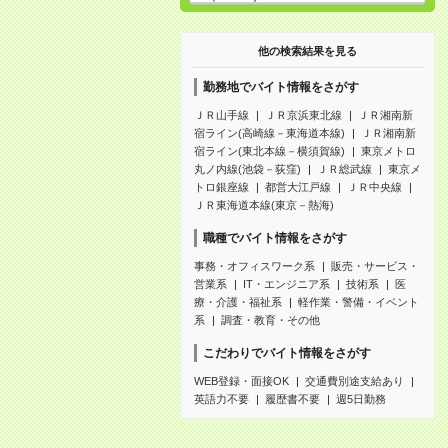
他の検索結果を見る
勤務地でバイト情報をさがす
ＪＲ山手線
ＪＲ京浜東北線
ＪＲ湘南新
宿ライン(高崎線－東海道本線)
ＪＲ湘南新
宿ライン(東北本線－横須賀線)
東京メトロ
丸ノ内線(池袋－荻窪)
ＪＲ総武線
東京メ
トロ銀座線
都営大江戸線
ＪＲ中央線
ＪＲ東海道本線(東京－熱海)
職種でバイト情報をさがす
事務・オフィスワーク系
販売・サービス・
営業系
IT・エンジニア系
技術系
医
療・介護・福祉系
軽作業・警備・イベント
系
調査・教育・その他
こだわりでバイト情報をさがす
WEB登録・面接OK
交通費別途支給あり
英語力不要
履歴書不要
週5日勤務