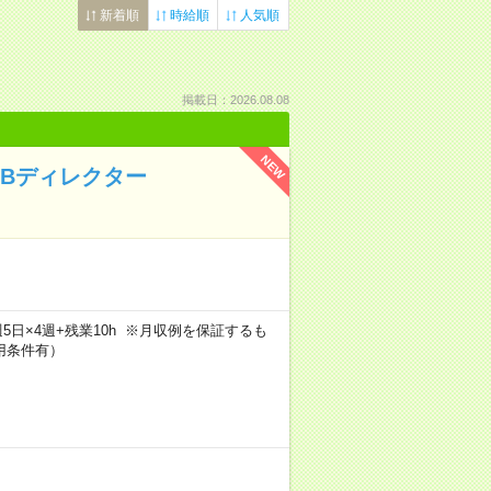
新着順
時給順
人気順
掲載日：2026.08.08
NEW
EBディレクター
h×週5日×4週+残業10h ※月収例を保証するも
用条件有）