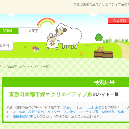
東急田園都市線でクリエイティブ系の
会員登録
エリア変更
関東版
望条件
ティブ系のアルバイト・バイト一覧
検索結果
東急田園都市線
クリエイティブ系
で
のバイト一覧
東急田園都市線のアルバイト情報です。
渋谷
、
二子玉川
、
三軒茶屋
などの駅をチェッ
トには、
編集・校正・制作・ライター
、
その他クリエイティブ系
、
WEB制作・編集・
や、
職種未経験OK
などのこだわり条件で絞り込んでいただけます。