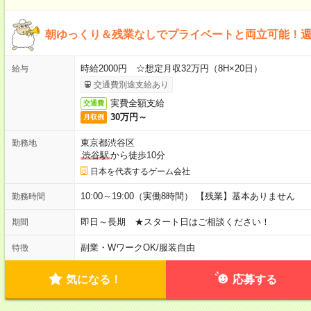
朝ゆっくり＆残業なしでプライベートと両立可能！週
時給2000円 ☆想定月収32万円（8H×20日）
給与
交通費別途支給あり
実費全額支給
交通費
30万円～
月収例
東京都渋谷区
勤務地
渋谷駅
から徒歩10分
日本を代表するゲーム会社
10:00～19:00（実働8時間） 【残業】基本ありません
勤務時間
即日～長期 ★スタート日はご相談ください！
期間
副業・WワークOK
/
服装自由
特徴
気になる！
応募する