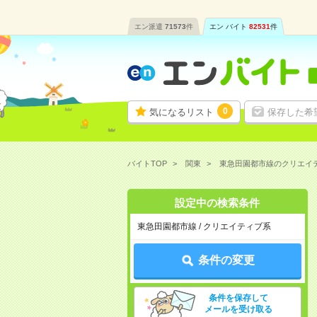
エン派遣
71573
件
エン バイト
82531
件
0
気になるリスト
保存した希
バイトTOP
関東
東急田園都市線のクリエイ
設定中の検索条件
東急田園都市線 / クリエイティブ系
条件の変更
条件を保存して
メールを受け取る