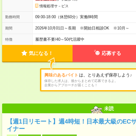
情報処理サ－ビス
09:00-18:00（休憩60分）実働8時間
勤務時間
2026年10月01日～長期 ※開始日相談OK ※10月～
期間
履歴書不要
/
40～50代活躍中
特徴
気になる！
応募する
興味のあるバイト
は、とりあえず保存しよう♪
保存した求人は、後からまとめて応募できるよ。
企業からアプローチが届くことも！
未読
【週1日リモート】週4時短！日本最大級のEC
イナー