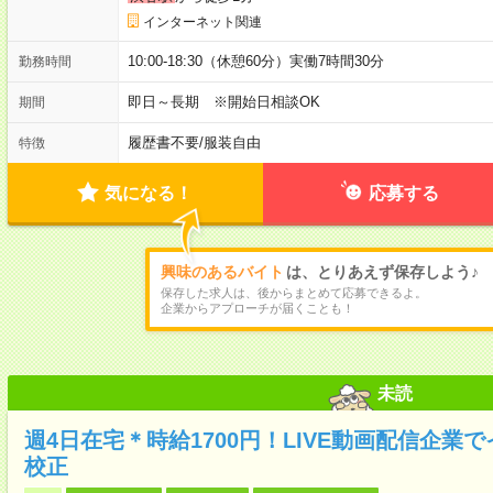
インターネット関連
10:00-18:30（休憩60分）実働7時間30分
勤務時間
即日～長期 ※開始日相談OK
期間
履歴書不要
/
服装自由
特徴
気になる！
応募する
興味のあるバイト
は、とりあえず保存しよう♪
保存した求人は、後からまとめて応募できるよ。
企業からアプローチが届くことも！
未読
週4日在宅＊時給1700円！LIVE動画配信企
校正