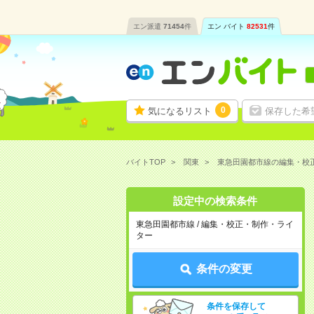
エン派遣
71454
件
エン バイト
82531
件
0
気になるリスト
保存した希
バイトTOP
関東
東急田園都市線の編集・校
設定中の検索条件
東急田園都市線 / 編集・校正・制作・ライ
ター
条件の変更
条件を保存して