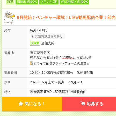
派遣
職種未経験OK
ブランクOK
WEB登録・面接OK
9月開始！ベンチャー環境！LIVE動画配信企業！部
時給1700円
給与
交通費別途支給あり
全額支給
交通費
東京都渋谷区
勤務地
神泉駅から徒歩2分
/
渋谷駅
から徒歩6分
☆ライブ配信プラットフォームの運営☆
10:30～19:00(実働7時間30分 休憩1時間)
勤務時間
2026年09月上旬～長期 ※9月～！
期間
履歴書不要
/
40～50代活躍中
/
服装自由
特徴
気になる！
応募する