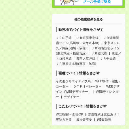
メールを受け取る
他の検索結果を見る
勤務地でバイト情報をさがす
ＪＲ山手線
ＪＲ京浜東北線
ＪＲ湘南新
宿ライン(高崎線－東海道本線)
東京メトロ
丸ノ内線(池袋－荻窪)
ＪＲ湘南新宿ライン
(東北本線－横須賀線)
ＪＲ総武線
東京メ
トロ銀座線
都営大江戸線
ＪＲ中央線
ＪＲ東海道本線(東京－熱海)
職種でバイト情報をさがす
その他クリエイティブ系
WEB制作・編集・
コーダー
ＤＴＰオペレーター
WEBデザ
イン（WEBデザイナー）
WEBディレクタ
ー
デザイナー
こだわりでバイト情報をさがす
WEB登録・面接OK
交通費別途支給あり
英語力不要
履歴書不要
週5日勤務