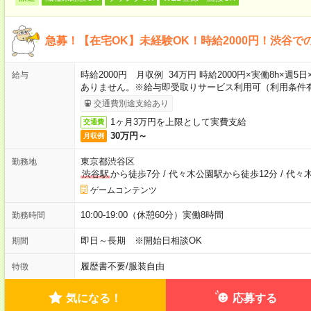
急募！【在宅OK】未経験OK！時給2000円！渋谷で
時給2000円 月収例 34万円 時給2000円×実働8h×週
給与
ありません。※給与即受取りサービス利用可（利用条件
交通費別途支給あり
1ヶ月3万円を上限として実費支給
交通費
30万円～
月収例
東京都渋谷区
勤務地
渋谷駅
から徒歩7分
/
代々木公園駅から徒歩12分
/
代々
ゲームコンテンツ
10:00-19:00（休憩60分）実働8時間
勤務時間
即日～長期 ※開始日相談OK
期間
履歴書不要
/
服装自由
特徴
気になる！
応募する