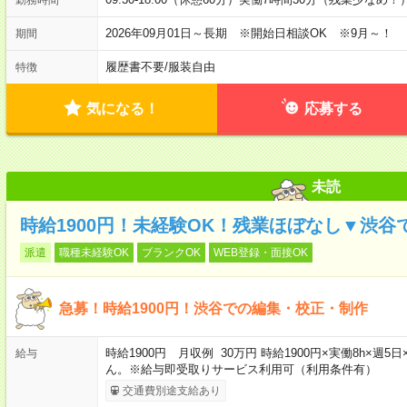
2026年09月01日～長期 ※開始日相談OK ※9月～！
期間
履歴書不要
/
服装自由
特徴
気になる！
応募する
未読
時給1900円！未経験OK！残業ほぼなし▼渋
派遣
職種未経験OK
ブランクOK
WEB登録・面接OK
急募！時給1900円！渋谷での編集・校正・制作
時給1900円 月収例 30万円 時給1900円×実働8h×
給与
ん。※給与即受取りサービス利用可（利用条件有）
交通費別途支給あり