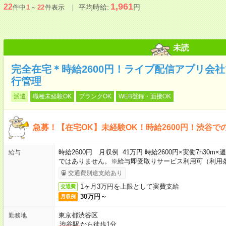
1,961
22
平均時給:
円
件中
1
～
22
件表示
未読
完全在宅＊時給2600円！ライブ配信アプリ会
行管理
派遣
職種未経験OK
ブランクOK
WEB登録・面接OK
急募！【在宅OK】未経験OK！時給2600円！渋谷で
時給2600円 月収例 41万円 時給2600円×実働7h30m
給与
ではありません。※給与即受取りサービス利用可（利用
交通費別途支給あり
1ヶ月3万円を上限として実費支給
交通費
30万円～
月収例
東京都渋谷区
勤務地
渋谷駅
から徒歩1分