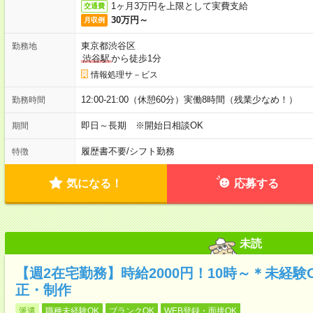
1ヶ月3万円を上限として実費支給
交通費
30万円～
月収例
東京都渋谷区
勤務地
渋谷駅
から徒歩1分
情報処理サ－ビス
12:00-21:00（休憩60分）実働8時間（残業少なめ！）
勤務時間
即日～長期 ※開始日相談OK
期間
履歴書不要
/
シフト勤務
特徴
気になる！
応募する
未読
【週2在宅勤務】時給2000円！10時～＊未経
正・制作
派遣
職種未経験OK
ブランクOK
WEB登録・面接OK