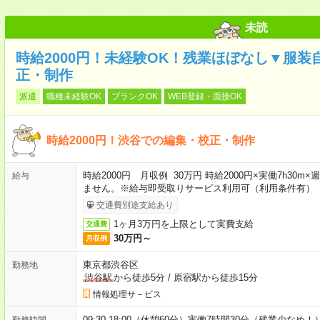
未読
時給2000円！未経験OK！残業ほぼなし▼服
正・制作
派遣
職種未経験OK
ブランクOK
WEB登録・面接OK
時給2000円！渋谷での編集・校正・制作
時給2000円 月収例 30万円 時給2000円×実働7h30
給与
ません。※給与即受取りサービス利用可（利用条件有）
交通費別途支給あり
1ヶ月3万円を上限として実費支給
交通費
30万円～
月収例
東京都渋谷区
勤務地
渋谷駅
から徒歩5分
/
原宿駅から徒歩15分
情報処理サ－ビス
09:30-18:00（休憩60分）実働7時間30分（残業少なめ！
勤務時間