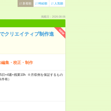
新着順
時給順
人気順
掲載日：2026.08.06
NEW
社でクリエイティブ制作進
の編集・校正・制作
×週5日×4週+残業10h ※月収例を保証するもの
条件有）