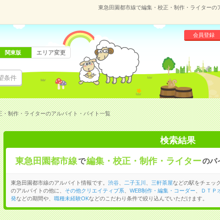
東急田園都市線で編集・校正・制作・ライターの
会員登録
エリア変更
関東版
望条件
正・制作・ライターのアルバイト・バイト一覧
検索結果
東急田園都市線
編集・校正・制作・ライター
で
のバ
東急田園都市線のアルバイト情報です。
渋谷
、
二子玉川
、
三軒茶屋
などの駅をチェッ
のアルバイトの他に、
その他クリエイティブ系
、
WEB制作・編集・コーダー
、
ＤＴＰ
発
などの期間や、
職種未経験OK
などのこだわり条件で絞り込んでいただけます。