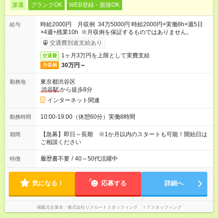
派遣
ブランクOK
WEB登録・面接OK
時給2000円 月収例 34万5000円 時給2000円×実働8h×週5日
給与
×4週+残業10h ※月収例を保証するものではありません。
交通費別途支給あり
1ヶ月3万円を上限として実費支給
交通費
30万円～
月収例
東京都渋谷区
勤務地
渋谷駅
から徒歩8分
インターネット関連
10:00-19:00（休憩60分）実働8時間
勤務時間
【急募】即日～長期 ※1か月以内のスタートも可能！開始日は
期間
ご相談ください
履歴書不要
/
40～50代活躍中
特徴
気になる！
応募する
詳細へ
掲載元企業名
株式会社リクルートスタッフィング ＩＴスタッフィング