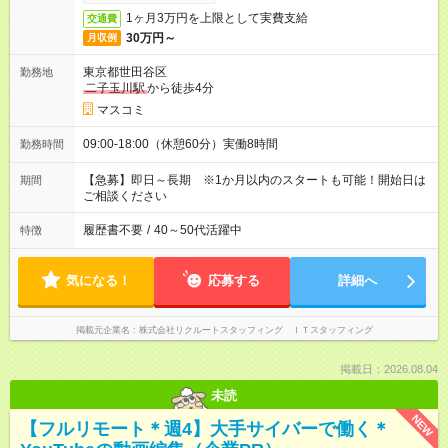
1ヶ月3万円を上限として実費支給
交通費
30万円～
月収例
東京都世田谷区
勤務地
二子玉川駅
から徒歩4分
マスコミ
09:00-18:00（休憩60分）実働8時間
勤務時間
【急募】即日～長期 ※1か月以内のスタートも可能！開始日は
期間
ご相談ください
履歴書不要
/
40～50代活躍中
特徴
気になる！
応募する
詳細へ
掲載元企業名
株式会社リクルートスタッフィング ＩＴスタッフィング
掲載日：2026.08.04
未読
NEW
【フルリモート＊週4】大手サイバーで働く＊