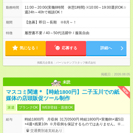
11:00～20:00(実働8時間 休憩1時間) ※10:00～19:00選択OK☆
勤務時間
週24h～40hで相談OK！
【急募】即日～長期 ※8月～！
期間
履歴書不要
/
40～50代活躍中
/
服装自由
特徴
気になる！
応募する
詳細へ
掲載元企業名
パーソルテンプスタッフ株式会社
掲載日：2026.08.05
未読
NEW
マスコミ関連＊【時給1800円】二子玉川での紙
媒体の店頭販促ツール制作
派遣
ブランクOK
WEB登録・面接OK
時給1800円 月収例 31万0500円 時給1800円×実働8h×週5日
給与
×4週+残業10h ※月収例を保証するものではありません。※給与
即受取りサービス利用可（利用条件有）
交通費別途支給あり