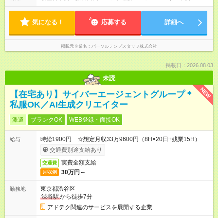
気になる！
応募する
詳細へ
掲載元企業名
パーソルテンプスタッフ株式会社
掲載日：2026.08.03
未読
NEW
【在宅あり】サイバーエージェントグループ＊
私服OK／AI生成クリエイター
派遣
ブランクOK
WEB登録・面接OK
時給1900円 ☆想定月収33万9600円（8H×20日+残業15H）
給与
交通費別途支給あり
実費全額支給
交通費
30万円～
月収例
東京都渋谷区
勤務地
渋谷駅
から徒歩7分
アドテク関連のサービスを展開する企業