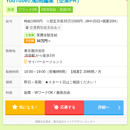
YouTubeの動画編集（企業PR）
派遣
ブランクOK
WEB登録・面接OK
時給1900円 ☆想定月収35万1500円（8H×20日+残業20H）
給与
交通費別途支給あり
実費全額支給
交通費
30万円～
月収例
東京都渋谷区
勤務地
渋谷駅
から徒歩2分
サイバーエージェント
10:00～19:00（実働8時間） 【残業】20時間／月
勤務時間
即日～長期 ★スタート日はご相談ください！
期間
副業・WワークOK
/
服装自由
特徴
気になる！
応募する
詳細へ
掲載元企業名
株式会社キャリアデザインセンター