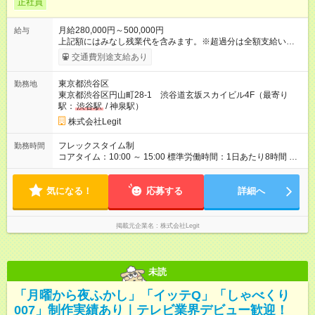
正社員
月給280,000円～500,000円
給与
上記額にはみなし残業代を含みます。※超過分は全額支給いたし
ます。 みなし残業代 58,594円 以上／月 みなし残業時間 40時間
交通費別途支給あり
／月 昇給は随時！頑張り次第で毎月お給料UPも！ 【試用期間】
試用期間あり 試用期間の長さ：6ヶ月 ※ 雇用形態と給与に、本
東京都渋谷区
勤務地
採用時と異なる部分があります。 雇用形態：中途採用（契約社
東京都渋谷区円山町28-1 渋谷道玄坂スカイビル4F（最寄り
員） 給与：月給 250,000円 ～ 300,000円 上記額にはみなし残業
駅：
渋谷駅
/ 神泉駅）
代を含みます。※超過分は全額支給いたします。 みなし残業
代 58,594円以上／月 みなし残業時間 40時間／月
株式会社Legit
フレックスタイム制
勤務時間
コアタイム：10:00 ～ 15:00 標準労働時間：1日あたり8時間 標
準労働時間：1日あたり8時間 ／ 1か月あたり160時間
気になる！
応募する
詳細へ
掲載元企業名
株式会社Legit
未読
「月曜から夜ふかし」「イッテQ」「しゃべくり
007」制作実績あり｜テレビ業界デビュー歓迎！