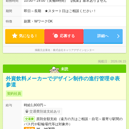
10:00～19:00（実働8時間） 【残業】基本ありません
勤務時間
即日～長期 ★スタート日はご相談ください！
期間
副業・WワークOK
特徴
気になる！
応募する
詳細へ
掲載元企業名
株式会社キャリアデザインセンター
掲載日：2026.06.15
未読
外資飲料メーカーでデザイン制作の進行管理＠表
参道
契約社員
時給1,800円～
給与
交通費別途支給あり
原則全額支給（遠方の方はご相談・自宅～最寄り駅間の
交通費
バス代や駐輪場代等は対象外）