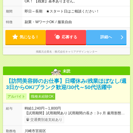
OK！ 【残業】基本ありません。
即日～長期 ★スタート日はご相談ください！
期間
副業・WワークOK
/
服装自由
特徴
気になる！
応募する
詳細へ
掲載元企業名
株式会社キャリアデザインセンター
未読
【訪問美容師のお仕事】日曜休み/残業ほぼなし/週
3日からOK/ブランク歓迎/30代～50代活躍中
アルバイト
職種未経験OK
時給1,240円～1,800円
給与
【試用期間】試用期間あり 試用期間の長さ：3ヶ月 雇用形態、
給与は本採用時と同じです。
交通費別途支給あり
川崎市宮前区
勤務地