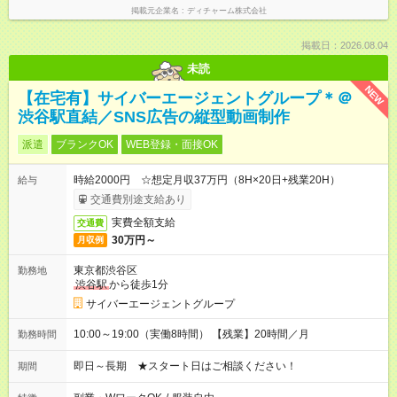
掲載元企業名
ディチャーム株式会社
掲載日：2026.08.04
未読
NEW
【在宅有】サイバーエージェントグループ＊＠
渋谷駅直結／SNS広告の縦型動画制作
派遣
ブランクOK
WEB登録・面接OK
時給2000円 ☆想定月収37万円（8H×20日+残業20H）
給与
交通費別途支給あり
実費全額支給
交通費
30万円～
月収例
東京都渋谷区
勤務地
渋谷駅
から徒歩1分
サイバーエージェントグループ
10:00～19:00（実働8時間） 【残業】20時間／月
勤務時間
即日～長期 ★スタート日はご相談ください！
期間