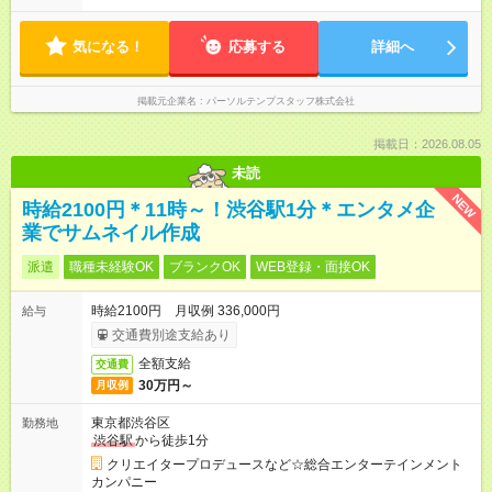
気になる！
応募する
詳細へ
掲載元企業名
パーソルテンプスタッフ株式会社
掲載日：2026.08.05
未読
NEW
時給2100円＊11時～！渋谷駅1分＊エンタメ企
業でサムネイル作成
派遣
職種未経験OK
ブランクOK
WEB登録・面接OK
時給2100円 月収例 336,000円
給与
交通費別途支給あり
全額支給
交通費
30万円～
月収例
東京都渋谷区
勤務地
渋谷駅
から徒歩1分
クリエイタープロデュースなど☆総合エンターテインメント
カンパニー