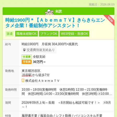
掲載日：2026.08.03
未読
NEW
時給1900円＊【ＡｂｅｍａＴＶ】きらきらエン
タメ企業！番組制作アシスタント！
派遣
職種未経験OK
ブランクOK
WEB登録・面接OK
時給1900円 月収例 304,000円+残業代
給与
交通費別途支給あり
全額支給
交通費
30万円～
月収例
東京都渋谷区
勤務地
渋谷駅
から徒歩7分
株式会社ＡｂｅｍａＴＶ
10:00～19:00(実働8時間 休憩1時間) 12:00～21:00(実働8時
勤務時間
間 休憩1時間) 14:00～23:00(実働8時間 休憩1時間) ※10:00～
23:00の中で実働8時間（休憩1時間）のシフト制
2026年09月上旬～長期 ＜8月開始も相談可能です！＞ ※9月
期間
～！
履歴書不要
/
服装自由
/
シフト勤務
/
パソコンスキル不要
特徴