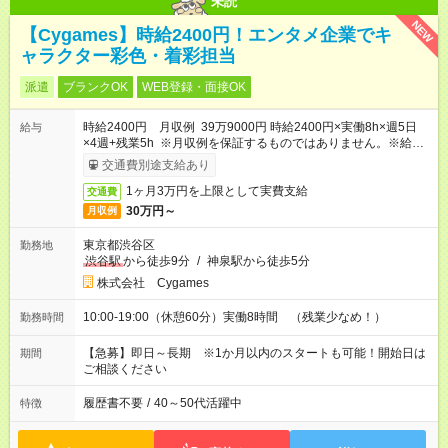
未読
NEW
【Cygames】時給2400円！エンタメ企業でキ
ャラクター彩色・着彩担当
派遣
ブランクOK
WEB登録・面接OK
時給2400円 月収例 39万9000円 時給2400円×実働8h×週5日
給与
×4週+残業5h ※月収例を保証するものではありません。※給与
即受取りサービス利用可（利用条件有）
交通費別途支給あり
1ヶ月3万円を上限として実費支給
交通費
30万円～
月収例
東京都渋谷区
勤務地
渋谷駅
から徒歩9分
/
神泉駅から徒歩5分
株式会社 Cygames
10:00-19:00（休憩60分）実働8時間 （残業少なめ！）
勤務時間
【急募】即日～長期 ※1か月以内のスタートも可能！開始日は
期間
ご相談ください
履歴書不要
/
40～50代活躍中
特徴