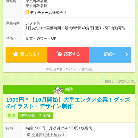
東京都渋谷区
勤務地
東京都渋谷区
ディチャーム株式会社
シフト制
勤務時間
1日あたりの実働時間：最大6時間40分/日 週3～5日出勤可能な
方 （シフト例） 9:00～16:40（休憩1時間含む） ご希望に合わせ
て勤務終了時間はご相談可能です ※勤務地により多少の前後
副業・WワークOK
特徴
有・移動時間別
気になる！
応募する
詳細へ
掲載元企業名
ディチャーム株式会社
掲載日：2026.08.01
未読
1900円＊【10月開始】大手エンタメ企業！グッズ
のイラスト・デザイン制作
派遣
WEB登録・面接OK
時給1900円 月収例 294,500円+残業代
給与
交通費別途支給あり