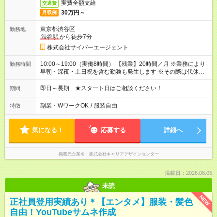
実費全額支給
交通費
30万円～
月収例
東京都渋谷区
勤務地
渋谷駅
から徒歩7分
株式会社サイバーエージェント
10:00～19:00（実働8時間） 【残業】20時間／月 ※業務により
勤務時間
早朝・深夜・土日祝を含む勤務も発生します ※その際は代休の
取得をして頂きます
即日～長期 ★スタート日はご相談ください！
期間
副業・WワークOK
/
服装自由
特徴
気になる！
応募する
詳細へ
掲載元企業名
株式会社キャリアデザインセンター
掲載日：2026.08.05
未読
NEW
正社員登用実績あり＊【エンタメ】服装・髪色
自由！YouTubeサムネ作成