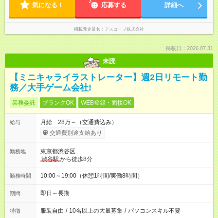
気になる！
応募する
詳細へ
掲載元企業名
アスコープ株式会社
掲載日：2026.07.31
未読
【ミニキャライラストレーター】週2日リモート勤
務／大手ゲーム会社!
業務委託
ブランクOK
WEB登録・面接OK
月給 28万～（交通費込み）
給与
交通費別途支給あり
東京都渋谷区
勤務地
渋谷駅
から徒歩8分
10:00～19:00（休憩1時間/実働8時間）
勤務時間
即日～長期
期間
服装自由
/
10名以上の大量募集
/
パソコンスキル不要
特徴