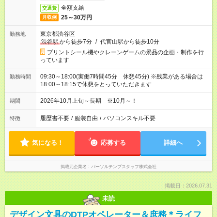
全額支給
交通費
25～30万円
月収例
東京都渋谷区
勤務地
渋谷駅
から徒歩7分
/
代官山駅から徒歩10分
プリントシール機やクレーンゲームの景品の企画・制作を行
っています
09:30～18:00(実働7時間45分 休憩45分) ※残業がある場合は
勤務時間
18:00～18:15で休憩をとっていただきます
2026年10月上旬～長期 ※10月～！
期間
履歴書不要
/
服装自由
/
パソコンスキル不要
特徴
気になる！
応募する
詳細へ
掲載元企業名
パーソルテンプスタッフ株式会社
掲載日：2026.07.31
未読
デザイン文具のDTPオペレーター＆庶務＊ライフ