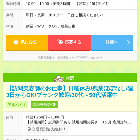
10:00～19:00（実働8時間） 【残業】15時間／月
勤務時間
即日～長期 ★スタート日はご相談ください！
期間
副業・WワークOK
/
服装自由
特徴
気になる！
応募する
詳細へ
掲載元企業名
株式会社キャリアデザインセンター
未読
【訪問美容師のお仕事】日曜休み/残業ほぼなし/週
3日からOK/ブランク歓迎/30代～50代活躍中
アルバイト
職種未経験OK
時給1,250円～1,800円
給与
【試用期間】試用期間あり 試用期間の長さ：3ヶ月 雇用形態、
給与は本採用時と同じです。
交通費別途支給あり