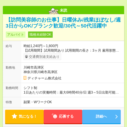
未読
【訪問美容師のお仕事】日曜休み/残業ほぼなし/週
3日からOK/ブランク歓迎/30代～50代活躍中
アルバイト
職種未経験OK
時給1,240円～1,800円
給与
【試用期間】試用期間あり 試用期間の長さ：3ヶ月 雇用形態、
給与は本採用時と同じです。
交通費別途支給あり
川崎市高津区
勤務地
神奈川県川崎市高津区
ディチャーム株式会社
シフト制
勤務時間
1日あたりの実働時間：最大6時間40分/日 週3～5日出勤可能な
方 （シフト例） 9:00～16:40（休憩1時間含む） ご希望に合わせ
て勤務終了時間はご相談可能です ※勤務地により多少の前後
副業・WワークOK
特徴
有・移動時間別
気になる！
応募する
詳細へ