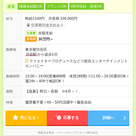
派遣
職種未経験OK
ブランクOK
WEB登録・面接OK
時給2100円 月収例 336,000円
給与
交通費別途支給あり
全額支給
交通費
30万円～
月収例
東京都渋谷区
勤務地
渋谷駅
から徒歩1分
クリエイタープロデュースなど☆総合エンターテインメント
カンパニー
10:00～19:00(実働8時間 休憩1時間) ※11:00～20:00選択OK☆
勤務時間
週24h～40hで相談OK！
【急募】即日～長期 ※8月～！
期間
履歴書不要
/
40～50代活躍中
/
服装自由
特徴
気になる！
応募する
詳細へ
掲載元企業名
パーソルテンプスタッフ株式会社