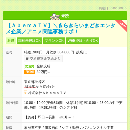
掲載日：2026.08.05
未読
NEW
【ＡｂｅｍａＴＶ】＼きらきらいまどきエンタ
メ企業／アニメ関連事務サポ！
派遣
職種未経験OK
ブランクOK
WEB登録・面接OK
時給1900円 月収例 304,000円+残業代
給与
交通費別途支給あり
全額支給
交通費
30万円～
月収例
東京都渋谷区
勤務地
渋谷駅
から徒歩7分
株式会社ＡｂｅｍａＴＶ
10:00～19:00(実働8時間 休憩1時間) ※10:00～23:00の中で実
勤務時間
働8時間（休憩1時間）のシフト制
【急募】即日～長期 ※8月～！
期間
履歴書不要
/
服装自由
/
シフト勤務
/
パソコンスキル不要
特徴