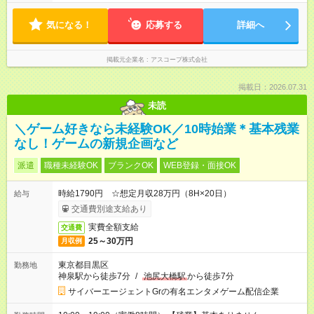
気になる！
応募する
詳細へ
掲載元企業名
アスコープ株式会社
掲載日：2026.07.31
未読
＼ゲーム好きなら未経験OK／10時始業＊基本残業
なし！ゲームの新規企画など
派遣
職種未経験OK
ブランクOK
WEB登録・面接OK
時給1790円 ☆想定月収28万円（8H×20日）
給与
交通費別途支給あり
実費全額支給
交通費
25～30万円
月収例
東京都目黒区
勤務地
神泉駅から徒歩7分
/
池尻大橋駅
から徒歩7分
サイバーエージェントGrの有名エンタメゲーム配信企業