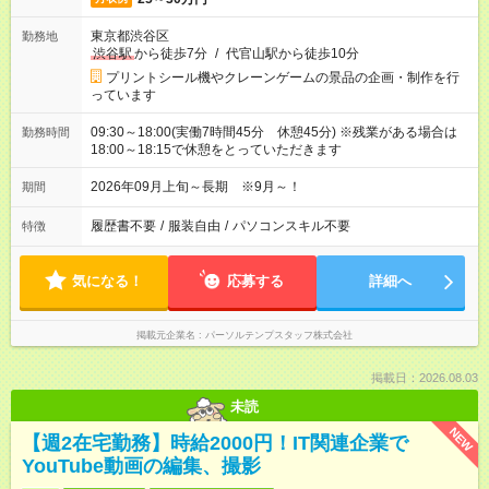
東京都渋谷区
勤務地
渋谷駅
から徒歩7分
/
代官山駅から徒歩10分
プリントシール機やクレーンゲームの景品の企画・制作を行
っています
09:30～18:00(実働7時間45分 休憩45分) ※残業がある場合は
勤務時間
18:00～18:15で休憩をとっていただきます
2026年09月上旬～長期 ※9月～！
期間
履歴書不要
/
服装自由
/
パソコンスキル不要
特徴
気になる！
応募する
詳細へ
掲載元企業名
パーソルテンプスタッフ株式会社
掲載日：2026.08.03
未読
NEW
【週2在宅勤務】時給2000円！IT関連企業で
YouTube動画の編集、撮影