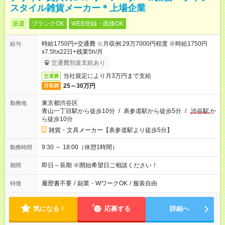
スタイル雑貨メーカー＊上場企業
派遣
ブランクOK
WEB登録・面接OK
時給1750円+交通費 ☆月収例:29万7000円程度 ※時給1750円
給与
x7.5hx22日+残業5h/月
交通費別途支給あり
当社規定により月3万円まで支給
交通費
25～30万円
月収例
東京都渋谷区
勤務地
青山一丁目駅から徒歩10分
/
表参道駅から徒歩5分
/
渋谷駅
か
ら徒歩10分
雑貨・文具メーカー【表参道駅より徒歩5分】
9:30 ～ 18:00（休憩1時間）
勤務時間
即日～長期 ※開始希望日ご相談ください！
期間
履歴書不要
/
副業・WワークOK
/
服装自由
特徴
気になる！
応募する
詳細へ