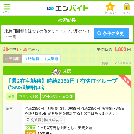
0
メニュー
気になる！
ログイン
検索結果
東急田園都市線でその他クリエイティブ系のバイ
条件の変更
ト一覧
39
1,808
件中
1
～
39
件表示
平均時給:
円
新着順
時給順
人気順
掲載日：2026.08.06
未読
NEW
【週2在宅勤務】時給2350円！有名ITグループ
でSNS動画作成
派遣
ブランクOK
WEB登録・面接OK
時給2350円 月収例 39万0688円 時給2350円×実働8h×週5日
給与
×4週+残業5h ※月収例を保証するものではありません。
交通費別途支給あり
1ヶ月3万円を上限として実費支給
交通費
30万円～
月収例