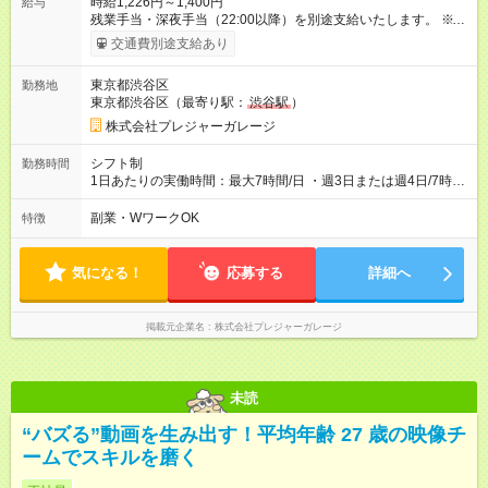
時給1,226円～1,400円
給与
残業手当・深夜手当（22:00以降）を別途支給いたします。 ※い
ずれも法令および当社規定に基づき支給 (1)アルバイトスタッフ
交通費別途支給あり
試用期間終了後は、能力により定期面談での昇給あり (2)マネー
ジャー候補（社員候補） 一定期間アルバイトとして勤務のの
東京都渋谷区
勤務地
ち、双方合意があれば社員登用可能。 アルバイト期間中は(1)と
東京都渋谷区（最寄り駅：
渋谷駅
）
同条件での雇用となります。 【試用期間】試用期間あり 試用期
間の長さ：3ヶ月 雇用形態、給与は本採用時と同じです。
株式会社プレジャーガレージ
シフト制
勤務時間
1日あたりの実働時間：最大7時間/日 ・週3日または週4日/7時間
(月15日程度)～ ※通常勤務時間は10:00～22:00の中で相談可能
※上記契約時間が難しい場合は面接時にご相談ください ※イベン
副業・WワークOK
特徴
ト開催時はイベントのスケジュールに合わせて稼働となりま
す。
気になる！
応募する
詳細へ
掲載元企業名
株式会社プレジャーガレージ
未読
“バズる”動画を生み出す！平均年齢 27 歳の映像チ
ームでスキルを磨く