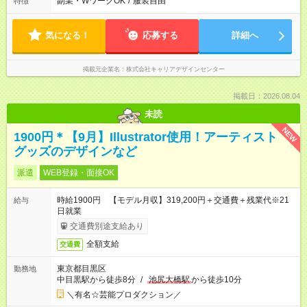
副業・WワークOK
/
服装自由
特徴
気になる！
応募する
詳細へ
掲載元企業名
株式会社キャリアデザインセンター
掲載日：2026.08.04
未読
NEW
1900円＊【9月】Illustrator使用！アーティスト
グッズのデザインなど
派遣
WEB登録・面接OK
時給1900円 【モデル月収】319,200円＋交通費＋残業代※21
給与
日就業
交通費別途支給あり
全額支給
交通費
東京都目黒区
勤務地
中目黒駅から徒歩8分
/
池尻大橋駅
から徒歩10分
＼有名☆芸能プロダクション／