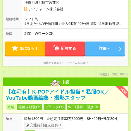
神奈川県川崎市宮前区
ディチャーム株式会社
シフト制
勤務時間
1日あたりの実働時間：最大6時間40分/日 週3～5日出勤可能な
方 （シフト例） 9:00～16:40（休憩1時間含む） ご希望に合わせ
て勤務終了時間はご相談可能です ※勤務地により多少の前後
副業・WワークOK
特徴
有・移動時間別
気になる！
応募する
詳細へ
掲載元企業名
ディチャーム株式会社
掲載日：2026.08.05
未読
NEW
【在宅有】K-POPアイドル担当＊私服OK／
YouTube動画編集・撮影スタッフ
派遣
職種未経験OK
ブランクOK
WEB登録・面接OK
時給1800円 ☆想定月収33万3000円（8H×20日+残業20H）
給与
交通費別途支給あり