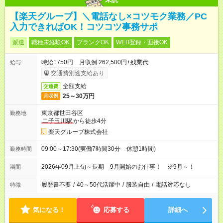
【楽天グループ】＼電話なし×コツモク業務／PC
入力できればOK！コツコツ事務サポ
派遣
職種未経験OK
ブランクOK
WEB登録・面接OK
時給1750円 月収例 262,500円+残業代
給与
交通費別途支給あり
全額支給
交通費
25～30万円
月収例
東京都世田谷区
勤務地
二子玉川駅
から徒歩4分
楽天グループ株式会社
09:00～17:30(実働7時間30分 休憩1時間)
勤務時間
2026年09月上旬～長期 9月開始のお仕事！ ※9月～！
期間
履歴書不要
/
40～50代活躍中
/
服装自由
/
電話対応なし
特徴
気になる！
応募する
詳細へ