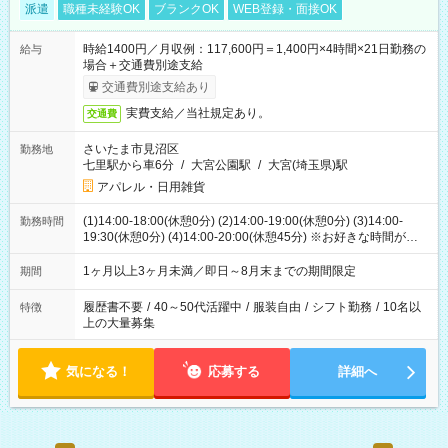
派遣
職種未経験OK
ブランクOK
WEB登録・面接OK
時給1400円／月収例：117,600円＝1,400円×4時間×21日勤務の
給与
場合＋交通費別途支給
交通費別途支給あり
実費支給／当社規定あり。
交通費
さいたま市見沼区
勤務地
七里駅から車6分
/
大宮公園駅
/
大宮(埼玉県)駅
アパレル・日用雑貨
(1)14:00-18:00(休憩0分) (2)14:00-19:00(休憩0分) (3)14:00-
勤務時間
19:30(休憩0分) (4)14:00-20:00(休憩45分) ※お好きな時間が選べ
ます
1ヶ月以上3ヶ月未満／即日～8月末までの期間限定
期間
履歴書不要
/
40～50代活躍中
/
服装自由
/
シフト勤務
/
10名以
特徴
上の大量募集
気になる！
応募する
詳細へ