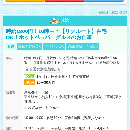
掲載日：2026.08.07
未読
時給1800円！10時～＊【リクルート】在宅
OK！ホットペッパーグルメのお仕事
派遣
職種未経験OK
ブランクOK
WEB登録・面接OK
時給1800円 月収例 28万円 時給1800円×実働8h×週5日×4
給与
週 ※月収例を保証するものではありません。※給与即受取りサ
ービス利用可（利用条件有）
交通費別途支給あり
1ヶ月3万円を上限として実費支給
交通費
25～30万円
月収例
東京都千代田区
勤務地
東京駅から徒歩1分
/
京橋(東京都)駅から徒歩3分
/
宝町(東京
都)駅
/
…
株式会社 リクルート
10:00-19:00（休憩60分）実働8時間（残業少なめ！）
勤務時間
2026年09月01日～長期 ※開始日相談OK ※9月～！
期間