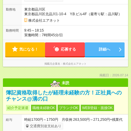
【試用期間】試用期間あり 試用期間の長さ：6ヶ月 ※ 雇用形態
と給与に、本採用時と異なる部分があります。 雇用形態：中途
東京都品川区
勤務地
採用（契約社員） 給与：本採用時と同じです。
東京都品川区北品川1-10-4 Y.B.ビル4F（最寄り駅：品川駅）
株式会社エアネット
9:45～18:15
勤務時間
実働時間：7時間45分/日
気になる！
応募する
詳細へ
掲載元企業名
株式会社エアネット
掲載日：2026.07.14
未読
簿記資格取得したが経理未経験の方！正社員への
チャンス@溝の口
紹介予定派遣
職種未経験OK
ブランクOK
WEB登録・面接OK
時給1700円～1750円 月収例 263,500円～271,250円+残業代
給与
交通費別途支給あり