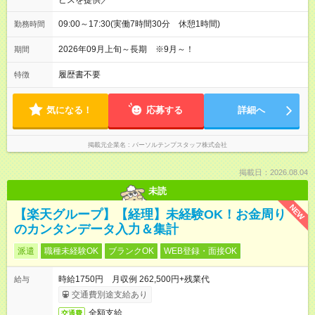
ビスを提供／
09:00～17:30(実働7時間30分 休憩1時間)
勤務時間
2026年09月上旬～長期 ※9月～！
期間
履歴書不要
特徴
気になる！
応募する
詳細へ
掲載元企業名
パーソルテンプスタッフ株式会社
掲載日：2026.08.04
未読
NEW
【楽天グループ】【経理】未経験OK！お金周り
のカンタンデータ入力＆集計
派遣
職種未経験OK
ブランクOK
WEB登録・面接OK
時給1750円 月収例 262,500円+残業代
給与
交通費別途支給あり
全額支給
交通費