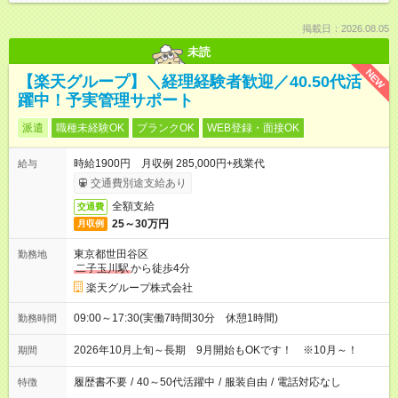
掲載日：2026.08.05
未読
NEW
【楽天グループ】＼経理経験者歓迎／40.50代活
躍中！予実管理サポート
派遣
職種未経験OK
ブランクOK
WEB登録・面接OK
時給1900円 月収例 285,000円+残業代
給与
交通費別途支給あり
全額支給
交通費
25～30万円
月収例
東京都世田谷区
勤務地
二子玉川駅
から徒歩4分
楽天グループ株式会社
09:00～17:30(実働7時間30分 休憩1時間)
勤務時間
2026年10月上旬～長期 9月開始もOKです！ ※10月～！
期間
履歴書不要
/
40～50代活躍中
/
服装自由
/
電話対応なし
特徴