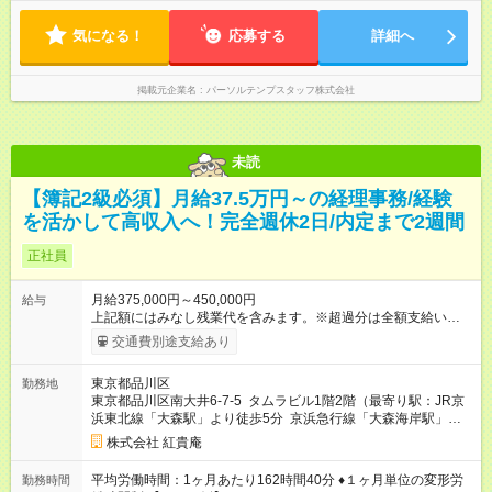
気になる！
応募する
詳細へ
掲載元企業名
パーソルテンプスタッフ株式会社
未読
【簿記2級必須】月給37.5万円～の経理事務/経験
を活かして高収入へ！完全週休2日/内定まで2週間
正社員
月給375,000円～450,000円
給与
上記額にはみなし残業代を含みます。※超過分は全額支給いたし
ます。 みなし残業代 70,256円 ～ 84,308円／月 みなし残業時
交通費別途支給あり
間 30時間／月 【試用期間】試用期間あり 試用期間の長さ：3ヶ
月 雇用形態、給与は本採用時と同じです。
東京都品川区
勤務地
東京都品川区南大井6-7-5 タムラビル1階2階（最寄り駅：JR京
浜東北線「大森駅」より徒歩5分 京浜急行線「大森海岸駅」よ
り徒歩9分 ※2沿線利用可能で通勤に便利な立地です！）
株式会社 紅貴庵
平均労働時間：1ヶ月あたり162時間40分 ♦１ヶ月単位の変形労
勤務時間