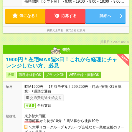
働時間制 【シフト例】 ・9:00～19:00 ・9:00～18:00 ・9:00～
16:00 平均労働時間：1ヶ月あたり162時間40分 ♦１ヶ月単位の
変形労働時間制 【シフト例】 ・9:00～19:00 ・9:00～18:00 ・
気になる！
9:00～16:00
応募する
詳細へ
掲載元企業名
株式会社 紅貴庵
掲載日：2026.08.05
未読
NEW
1900円＊在宅MAX週3日！これから経理にチャ
レンジしたい方、必見
派遣
職種未経験OK
ブランクOK
WEB登録・面接OK
時給1900円 【月収モデル】299,250円（時給×実働×21日就
給与
業）+通勤交通費
交通費別途支給あり
全額支給
交通費
東京都大田区
勤務地
荏原町駅
から徒歩10分
/
馬込駅から徒歩10分
＼大手リコーグループ★グループ会社などへ業務支援のサー