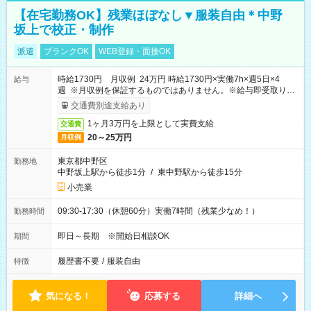
【在宅勤務OK】残業ほぼなし▼服装自由＊中野
坂上で校正・制作
派遣
ブランクOK
WEB登録・面接OK
時給1730円 月収例 24万円 時給1730円×実働7h×週5日×4
給与
週 ※月収例を保証するものではありません。※給与即受取りサ
ービス利用可（利用条件有）
交通費別途支給あり
1ヶ月3万円を上限として実費支給
交通費
20～25万円
月収例
東京都中野区
勤務地
中野坂上駅から徒歩1分
/
東中野駅から徒歩15分
小売業
09:30-17:30（休憩60分）実働7時間（残業少なめ！）
勤務時間
即日～長期 ※開始日相談OK
期間
履歴書不要
/
服装自由
特徴
気になる！
応募する
詳細へ