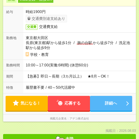
時給1900円
給与
交通費別途支給あり
交通費支給
交通費
東京都大田区
勤務地
長原(東京都)駅から徒歩1分
/
旗の台駅
から徒歩7分
/
洗足池
駅から徒歩9分
学校・教育
10:00～17:00(実働:6時間) (休憩60分)
勤務時間
【急募】即日～長期（3カ月以上） ★8月～OK！
期間
履歴書不要
/
40～50代活躍中
特徴
気になる！
応募する
詳細へ
掲載元企業名
アデコ株式会社
掲載日：2026.08.03
未読