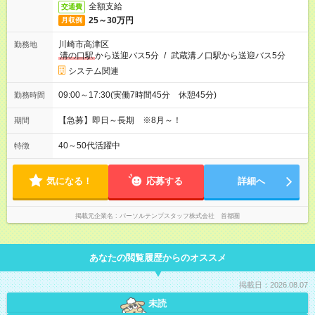
全額支給
交通費
25～30万円
月収例
川崎市高津区
勤務地
溝の口駅
から送迎バス5分
/
武蔵溝ノ口駅から送迎バス5分
システム関連
09:00～17:30(実働7時間45分 休憩45分)
勤務時間
【急募】即日～長期 ※8月～！
期間
40～50代活躍中
特徴
気になる！
応募する
詳細へ
掲載元企業名
パーソルテンプスタッフ株式会社 首都圏
あなたの閲覧履歴からのオススメ
掲載日：2026.08.07
未読