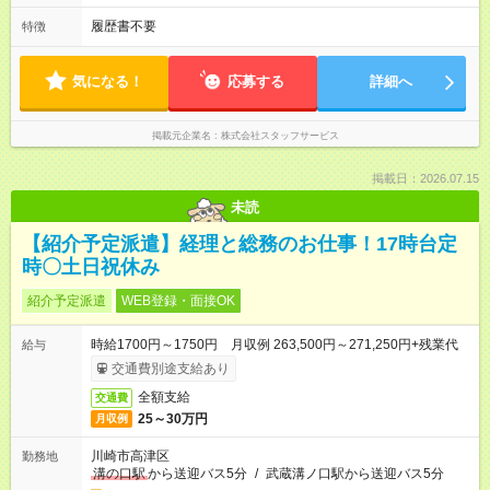
履歴書不要
特徴
気になる！
応募する
詳細へ
掲載元企業名
株式会社スタッフサービス
掲載日：2026.07.15
未読
【紹介予定派遣】経理と総務のお仕事！17時台定
時〇土日祝休み
紹介予定派遣
WEB登録・面接OK
時給1700円～1750円 月収例 263,500円～271,250円+残業代
給与
交通費別途支給あり
全額支給
交通費
25～30万円
月収例
川崎市高津区
勤務地
溝の口駅
から送迎バス5分
/
武蔵溝ノ口駅から送迎バス5分