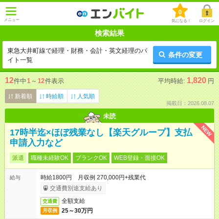
0
メニュー
気になる！
ログイン
検索結果
東急大井町線で経理・財務・会計・英文経理のバ
条件の変更
イト一覧
12
1,820
件中
1
～
12
件表示
平均時給:
円
新着順
時給順
人気順
掲載日：2026.08.07
未読
NEW
17時半迄×ほぼ残業なし【楽天グループ】支払
申請入力など
派遣
職種未経験OK
ブランクOK
WEB登録・面接OK
時給1800円 月収例 270,000円+残業代
給与
交通費別途支給あり
全額支給
交通費
25～30万円
月収例