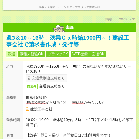
掲載元企業名
パーソルテンプスタッフ株式会社
掲載日：2026.07.31
未読
週3＆10～16時！残業０ｘ時給1900円～！建設工
事会社で請求書作成・発行等
派遣
職種未経験OK
ブランクOK
WEB登録・面接OK
時給1900円～1950円＋交 ■給与の前払いが可能な速払いサー
給与
ビスあり
交通費別途支給あり
交通費支給あり
交通費
東京都品川区
勤務地
戸越公園駅
から徒歩4分
/
中延駅
から徒歩6分
建設工事会社
10:00～16:00 ※休憩60分。8時半～17時半／9～18時も相談可
勤務時間
能です。
【急募】即日～長期 ※開始日はご相談可能です！
期間