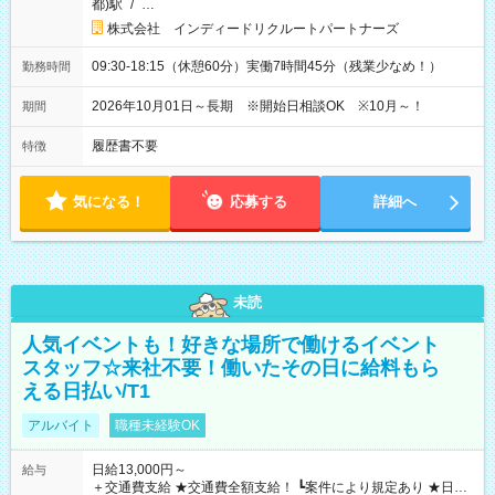
都)駅
/
…
株式会社 インディードリクルートパートナーズ
09:30-18:15（休憩60分）実働7時間45分（残業少なめ！）
勤務時間
2026年10月01日～長期 ※開始日相談OK ※10月～！
期間
履歴書不要
特徴
気になる！
応募する
詳細へ
未読
人気イベントも！好きな場所で働けるイベント
スタッフ☆来社不要！働いたその日に給料もら
える日払い/T1
アルバイト
職種未経験OK
日給13,000円～
給与
＋交通費支給 ★交通費全額支給！ ┗案件により規定あり ★日払