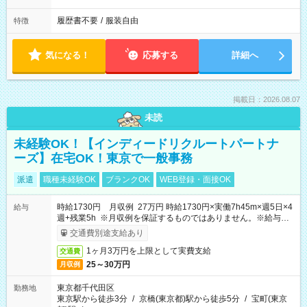
履歴書不要
/
服装自由
特徴
気になる！
応募する
詳細へ
掲載日：2026.08.07
未読
未経験OK！【インディードリクルートパートナ
ーズ】在宅OK！東京で一般事務
派遣
職種未経験OK
ブランクOK
WEB登録・面接OK
時給1730円 月収例 27万円 時給1730円×実働7h45m×週5日×4
給与
週+残業5h ※月収例を保証するものではありません。※給与即
受取りサービス利用可（利用条件有）
交通費別途支給あり
1ヶ月3万円を上限として実費支給
交通費
25～30万円
月収例
東京都千代田区
勤務地
東京駅から徒歩3分
/
京橋(東京都)駅から徒歩5分
/
宝町(東京