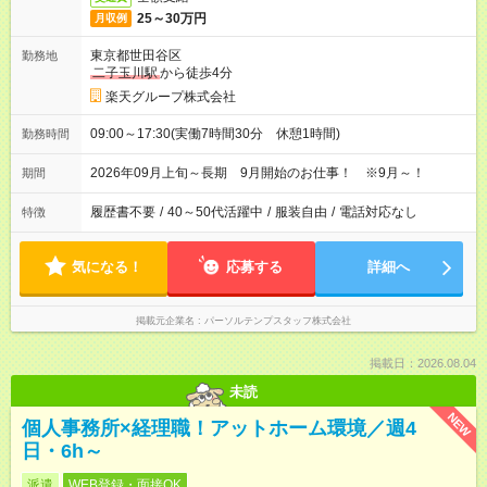
25～30万円
月収例
東京都世田谷区
勤務地
二子玉川駅
から徒歩4分
楽天グループ株式会社
09:00～17:30(実働7時間30分 休憩1時間)
勤務時間
2026年09月上旬～長期 9月開始のお仕事！ ※9月～！
期間
履歴書不要
/
40～50代活躍中
/
服装自由
/
電話対応なし
特徴
気になる！
応募する
詳細へ
掲載元企業名
パーソルテンプスタッフ株式会社
掲載日：2026.08.04
未読
NEW
個人事務所×経理職！アットホーム環境／週4
日・6h～
派遣
WEB登録・面接OK