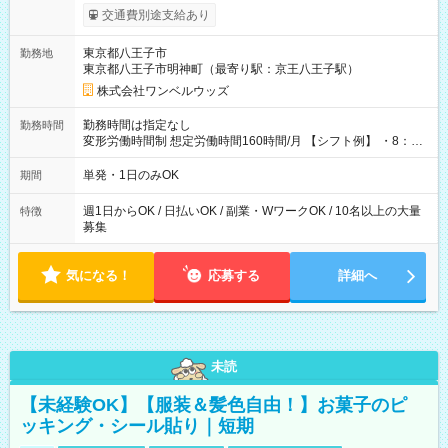
いOK！（規定あり） ┗働いたその日に現金GET♪ お仕事後はコ
交通費別途支給あり
ンビニATMから 日払い分を引き落とせます！ 【試用期間】試
用期間なし
東京都八王子市
勤務地
東京都八王子市明神町（最寄り駅：京王八王子駅）
株式会社ワンベルウッズ
勤務時間は指定なし
勤務時間
変形労働時間制 想定労働時間160時間/月 【シフト例】 ・8：00
～21：00
単発・1日のみOK
期間
週1日からOK / 日払いOK / 副業・WワークOK / 10名以上の大量
特徴
募集
気になる！
応募する
詳細へ
未読
【未経験OK】【服装＆髪色自由！】お菓子のピ
ッキング・シール貼り｜短期