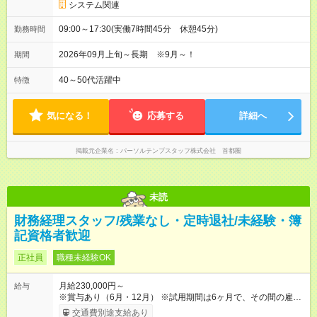
システム関連
09:00～17:30(実働7時間45分 休憩45分)
勤務時間
2026年09月上旬～長期 ※9月～！
期間
40～50代活躍中
特徴
気になる！
応募する
詳細へ
掲載元企業名
パーソルテンプスタッフ株式会社 首都圏
未読
財務経理スタッフ/残業なし・定時退社/未経験・簿
記資格者歓迎
正社員
職種未経験OK
月給230,000円～
給与
※賞与あり（6月・12月） ※試用期間は6ヶ月で、その間の雇用
形態は契約社員です。そのほかの条件に変更はありません。
交通費別途支給あり