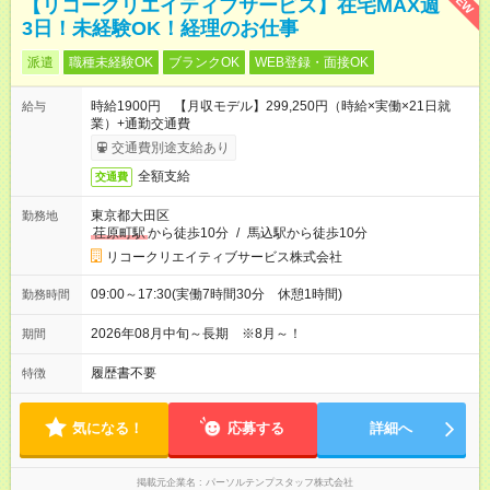
NEW
【リコークリエイティブサービス】在宅MAX週
3日！未経験OK！経理のお仕事
派遣
職種未経験OK
ブランクOK
WEB登録・面接OK
時給1900円 【月収モデル】299,250円（時給×実働×21日就
給与
業）+通勤交通費
交通費別途支給あり
全額支給
交通費
東京都大田区
勤務地
荏原町駅
から徒歩10分
/
馬込駅から徒歩10分
リコークリエイティブサービス株式会社
09:00～17:30(実働7時間30分 休憩1時間)
勤務時間
2026年08月中旬～長期 ※8月～！
期間
履歴書不要
特徴
気になる！
応募する
詳細へ
掲載元企業名
パーソルテンプスタッフ株式会社