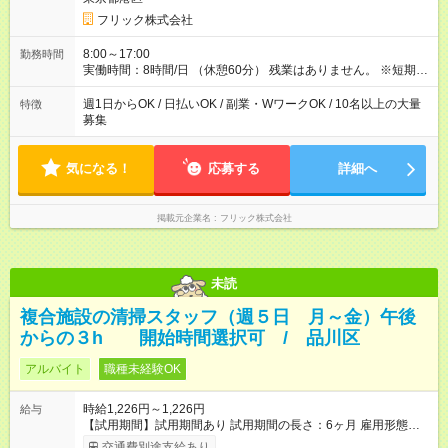
フリック株式会社
8:00～17:00
勤務時間
実働時間：8時間/日 （休憩60分） 残業はありません。 ※短期の
募集は行っておりません。予めご了承くださいませ。
週1日からOK / 日払いOK / 副業・WワークOK / 10名以上の大量
特徴
募集
気になる！
応募する
詳細へ
掲載元企業名
フリック株式会社
未読
複合施設の清掃スタッフ（週５日 月～金）午後
からの３h 開始時間選択可 / 品川区
アルバイト
職種未経験OK
時給1,226円～1,226円
給与
【試用期間】試用期間あり 試用期間の長さ：6ヶ月 雇用形態、
給与は本採用時と同じです。
交通費別途支給あり