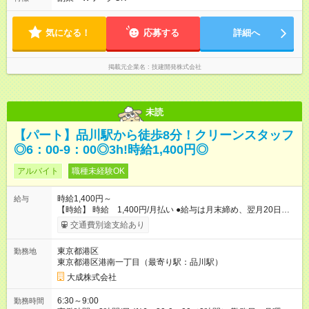
00分（実働7.5時間） 月曜日～土曜日 ※週3日でもOK！（曜日
は要相談）
気になる！
応募する
詳細へ
掲載元企業名
技建開発株式会社
未読
【パート】品川駅から徒歩8分！クリーンスタッフ
◎6：00-9：00◎3h!時給1,400円◎
アルバイト
職種未経験OK
時給1,400円～
給与
【時給】 時給 1,400円/月払い ●給与は月末締め、翌月20日の
支払。 ●通勤手当は1ヶ月ごとに勤務日数に応じて実費精算。 ●
交通費別途支給あり
一番安いルートでの計算となります。 ※Ｗワークの方は、他社
様で定期が支給されている場合は重複区間以外の区間が支給対
東京都港区
勤務地
象となります。 【試用期間】試用期間あり 試用期間の長さ：3
東京都港区港南一丁目（最寄り駅：品川駅）
ヶ月 雇用形態、給与は本採用時と同じです。
大成株式会社
6:30～9:00
勤務時間