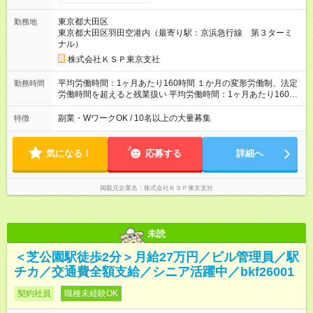
東京都大田区
勤務地
東京都大田区羽田空港内（最寄り駅：京浜急行線 第３ターミ
ナル）
株式会社ＫＳＰ東京支社
平均労働時間：1ヶ月あたり160時間 １か月の変形労働制、法定
勤務時間
労働時間を超えると残業扱い 平均労働時間：1ヶ月あたり160時
間 １か月の変形労働制、法定労働時間を超えると残業扱い
副業・WワークOK / 10名以上の大量募集
特徴
気になる！
応募する
詳細へ
掲載元企業名
株式会社ＫＳＰ東京支社
未読
＜芝公園駅徒歩2分＞月給27万円／ビル管理員／駅
チカ／交通費全額支給／シニア活躍中／bkf26001
契約社員
職種未経験OK