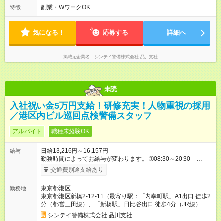
間60分） ➁07:00～17:00（休憩時間60分） ➂09:00～21:00（休
副業・WワークOK
特徴
憩時間120分） ➃21:00～09:00（休憩時間120分）
気になる！
応募する
詳細へ
掲載元企業名
シンテイ警備株式会社 品川支社
未読
入社祝い金5万円支給！研修充実！人物重視の採用
／港区内ビル巡回点検警備スタッフ
アルバイト
職種未経験OK
日給13,216円～16,157円
給与
勤務時間によってお給与が変わります。 ➀08:30～20:30
13,216円～ ➁20:30～08:30 14,688円～ ※他時間帯のお仕事も
交通費別途支給あり
ございます。 ※別途資格手当がございます。 例：自衛消防技
術認定 500円/日 防災センター要員 250円/日 上
東京都港区
勤務地
級救命講習修了 250円/日 など 【試用期間】試用期間あり 試
東京都港区新橋2-12-11（最寄り駅：「内幸町駅」A1出口 徒歩2
用期間の長さ：2週間 雇用形態、給与は本採用時と同じです。
分（都営三田線）、「新橋駅」日比谷出口 徒歩4分（JR線）、8
番出口 徒歩5分（東京メトロ銀座線・都営浅草線））
シンテイ警備株式会社 品川支社