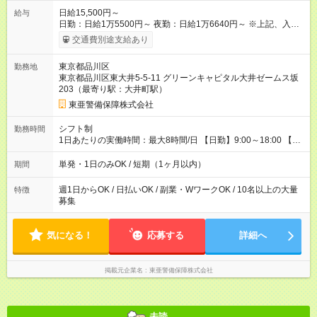
日給15,500円～
給与
日勤：日給1万5500円～ 夜勤：日給1万6640円～ ※上記、入社
祝手当4000円含む(25勤務まで) ┗新任研修の終了から100日以内
交通費別途支給あり
┗規定あり ／ 経験や年齢を問わず、 頑張った方全員に支給され
ます！ ＼ ■日給保証あり！ お仕事が早く終わっても、 その日の
東京都品川区
勤務地
日給は全額支給！ ■月22日以上勤務すると… 日給1000円UP！ ■
東京都品川区東大井5-5-11 グリーンキャピタル大井ゼームス坂
日払い・週払い・前払いOK！ 給与即時払いサービス『クリア
203（最寄り駅：大井町駅）
(CRIA)』で 最短当日にコンビニATMから 現金で給与を受け取れ
ます♪ ※稼働分・規定あり ■法定研修(7h×3日間)中も 手当をしっ
東亜警備保障株式会社
かり【3万円】支給！ ┗研修手当の一部(9，000円)は手渡しで支
給 ┗昼食代も別途支給(500円×3日間） ┗研修期間中も交通費全額
シフト制
勤務時間
支給 【試用期間】試用期間なし
1日あたりの実働時間：最大8時間/日 【日勤】9:00～18:00 【夜
勤】20:00～翌5:00 ・【日勤のみ】【夜勤のみ】もOK♪ ・自分
の都合に合わせて稼げます◎ ・シフトの申告は電話・メールで
単発・1日のみOK / 短期（1ヶ月以内）
期間
OK♪ ┗お仕事したい日を電話かメールで連絡！ ★週5勤務や、プ
ライベートの予定に 合わせて好きな時など、自由に働けます
週1日からOK / 日払いOK / 副業・WワークOK / 10名以上の大量
特徴
募集
気になる！
応募する
詳細へ
掲載元企業名
東亜警備保障株式会社
未読