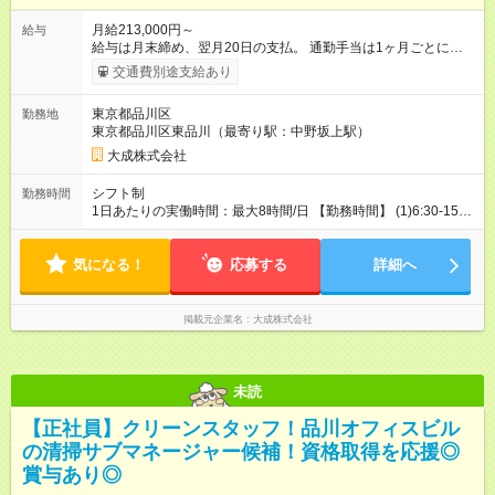
月給213,000円～
給与
給与は月末締め、翌月20日の支払。 通勤手当は1ヶ月ごとに勤
務日数に応じて実費精算。 一番安いルートでの計算となりま
交通費別途支給あり
す。 【試用期間】試用期間あり 試用期間の長さ：3ヶ月 雇用形
態、給与は本採用時と同じです。
東京都品川区
勤務地
東京都品川区東品川（最寄り駅：中野坂上駅）
大成株式会社
シフト制
勤務時間
1日あたりの実働時間：最大8時間/日 【勤務時間】 (1)6:30-15：
30（休憩60分） 完全週休二日制(土日の数だけお休み) ※シフト
制（勤務日はシフトにより決定）
気になる！
応募する
詳細へ
掲載元企業名
大成株式会社
未読
【正社員】クリーンスタッフ！品川オフィスビル
の清掃サブマネージャー候補！資格取得を応援◎
賞与あり◎