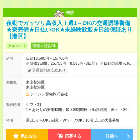
未読
夜勤でガッツリ高収入！週1～OKの交通誘導警備
★寮完備★日払いOK★未経験歓迎★日給保証あり
【港区】
アルバイト
職種未経験OK
日給13,500円～15,700円
給与
※研修3日間：25,755円（8,585円×3日間） ※日勤の現場もあり
ます！ ◎例えば20日勤務の場合、月収27万円（13500円×20
交通費別途支給あり
日）となります。 ＼＼日給全額保証あり／／ 現場によっては、
3～5時間で終わる場合も◎ 勤務が早く終わっても日給は全額保
東京都港区
勤務地
証します！ そのため、希望があれば1日2現場も可能です！ その
東京都港区
場合：日収2万5,500円(※)以上稼げます！ ※内訳：日勤12,000円
＋夜勤13,500円 ◎資格手当（最大2200円／日）や残業代は別途
テイシン警備株式会社
全額支給。 資格取得費用は会社が全額負担します。 【試用
期間】試用期間あり 試用期間の長さ：2ヶ月 雇用形態、給与は
シフト制
勤務時間
本採用時と同じです。
1日あたりの実働時間：最大8時間/日 ＜勤務時間｜例＞ ・20：
00～翌5：00 ・21：00～翌6：00 ◎週1日から勤務可能で、1週
間ごと1ヶ月ごとの自己申告制シフトを採用。短期勤務や副業と
週1日からOK / 副業・WワークOK / 10名以上の大量募集
特徴
しての働き方も可能です。 ◎「今週は週0日、来週は週4日」な
ど、ライフスタイルに合わせた働き方ができます。有給休暇も
積極的に取得可能です！
気になる！
応募する
詳細へ