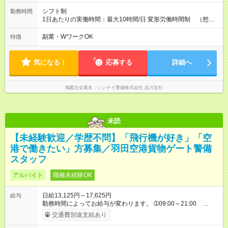
シフト制
勤務時間
1日あたりの実働時間：最大10時間/日 変形労働時間制 （想定
労働時間 170時間/月） 【シフト例】 ➀08:30～20:30（休憩時
間120分） ➁20:30～08:30（休憩時間120分）
副業・WワークOK
特徴
気になる！
応募する
詳細へ
掲載元企業名
シンテイ警備株式会社 品川支社
未読
【未経験歓迎／学歴不問】「飛行機が好き」「空
港で働きたい」方募集／羽田空港貨物ゲート警備
スタッフ
アルバイト
職種未経験OK
日給13,125円～17,625円
給与
勤務時間によってお給与が変わります。 ➀09:00～21:00
13,125円～ ➁21:00～09:00 14,688円～ ※他時間帯のお仕事も
交通費別途支給あり
ございます。 ※別途資格手当がございます。 例：施設警備１