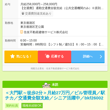
月給258,000円～258,000円
給与
【交通費】 通勤交通費全額支給（公共交通機関のみ）※原則最
安経路 【キャリア支援】 ・キャリアチェンジ応援制度 ・資格取
交通費別途支給あり
得支援（提携予備校割引・受験費用等補助） ・eラーニング講座
の無料利用（約200コース）他 【試用期間】試用期間あり 試用
東京都港区
勤務地
期間の長さ：3ヶ月 雇用形態、給与は本採用時と同じです。
東京都港区芝公園
住友不動産建物サービス株式会社
6:00～15:00
勤務時間
実働時間：8時間/日 【シフト制／週5日】 6：00～15：00 【休
憩】 60分
気になる！
応募する
詳細へ
掲載元企業名
住友不動産建物サービス株式会社
未読
＜大門駅～徒歩2分＞月給27万円／ビル管理員／駅
チカ／交通費全額支給／シニア活躍中／bkf26002
契約社員
職種未経験OK