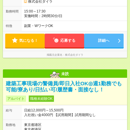
株式会社ダイラ
15:00～17:30
勤務時間
実働時間：2時間30分/日
副業・WワークOK
特徴
気になる！
応募する
詳細へ
掲載元企業名
株式会社ダイラ
未読
建築工事現場の警備員/即日入社OK◎週1勤務でも
可能/寮あり/日払い可/履歴書・面接なし！
アルバイト
職種未経験OK
日給12,000円～15,500円
給与
入社祝い金4000円 【試用期間】試用期間なし
東京都港区
勤務地
東京都港区