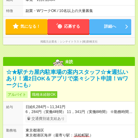
ど！ ※勤務時間に合わせて法定の休憩時間あり
副業・WワークOK / 10名以上の大量募集
特徴
気になる！
応募する
詳細へ
掲載元企業名
シンテイトラスト(株)新橋支社
未読
☆★駅チカ屋内駐車場の案内スタッフ☆★週払い
あり！週2日OK＆アプリで楽々シフト申請！Wワ
ークにも♪
アルバイト
職種未経験OK
日給6,284円～11,341円
給与
6，284円（実働4時間） 11，341円（実働8時間） ※勤務時間に
よって変動あり ・－・－・ ◆交通費別途全額支給 ※規定あり ◆
交通費別途支給あり
支払方法：週払い・月払いOK ⇒ご希望をお聞かせください♪ ◆
各種資格手当あり ◆残業手当あり ◆扶養内勤務OK 【試用期間】
東京都港区
勤務地
試用期間なし
東京都港区海岸（最寄り駅：
浜松町駅
）