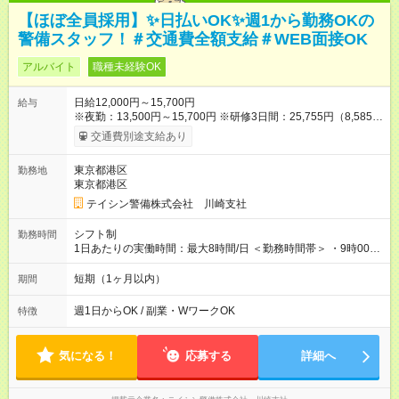
【ほぼ全員採用】✨日払いOK✨週1から勤務OKの
警備スタッフ！＃交通費全額支給＃WEB面接OK
アルバイト
職種未経験OK
日給12,000円～15,700円
給与
※夜勤：13,500円～15,700円 ※研修3日間：25,755円（8,585円
×3日間／計21時間） ✅早上がりでも日給全額保証◎ ✅寮完備！
交通費別途支給あり
即入居OK！ ✅週1日～勤務OK ✅週5日勤務×フルタイムも可能 ✅
資格手当（最大2200円／日）や残業代は別途全額支給 ※資格取
東京都港区
勤務地
得費用は会社が全額負担します。 ＜＜ ✨紹介報奨金キャンペー
東京都港区
ン✨ ＞＞ 紹介する側＆入社する側も嬉しい制度！ 条件に応じ
て、下記報奨金を支給♪ ■紹介者：最大10万円 ■入社者：最大5万
テイシン警備株式会社 川崎支社
円 ■入社者（即戦力）：最大7万円 【試用期間】試用期間あり 試
用期間の長さ：2ヶ月 雇用形態、給与は本採用時と同じです。
シフト制
勤務時間
1日あたりの実働時間：最大8時間/日 ＜勤務時間帯＞ ・9時00分
～18時00分 ・20時00分～05時00分 ◎週1日から勤務可能で、1
週間ごとの自己申告制シフトを採用。短期勤務や副業としての
短期（1ヶ月以内）
期間
働き方も可能です。 ◎「今週は週0日、来週は週4日」など、ラ
イフスタイルに合わせた働き方ができます。有給休暇も積極的
週1日からOK / 副業・WワークOK
特徴
に取得可能です！
気になる！
応募する
詳細へ