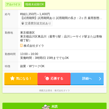
アルバイト
職種未経験OK
時給1,350円～1,400円
給与
【試用期間】試用期間あり 試用期間の長さ：2ヶ月 雇用形態、
給与は本採用時と同じです。
交通費別途支給あり
東京都港区
勤務地
東京都品川区東品川（最寄り駅：品川シーサイド駅または青物
横丁駅）
株式会社ダイラ
13:00～16:00
勤務時間
実働時間：3時間/日 15時まででもOK
副業・WワークOK
特徴
気になる！
応募する
詳細へ
掲載元企業名
株式会社ダイラ
未読