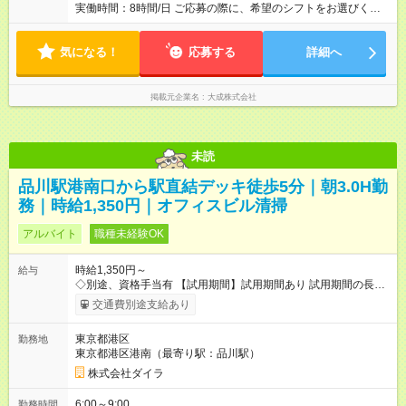
実働時間：8時間/日 ご応募の際に、希望のシフトをお選びくだ
さい。 シフト (1)6：30-15：30（実働8時間/休憩1時間） 勤務
日：月曜日～日曜日（うち5日出勤） ※土日のうちどちらか必ず
気になる！
出勤できる方
応募する
詳細へ
掲載元企業名
大成株式会社
未読
品川駅港南口から駅直結デッキ徒歩5分｜朝3.0H勤
務｜時給1,350円｜オフィスビル清掃
アルバイト
職種未経験OK
時給1,350円～
給与
◇別途、資格手当有 【試用期間】試用期間あり 試用期間の長
さ：2ヶ月 雇用形態、給与は本採用時と同じです。
交通費別途支給あり
東京都港区
勤務地
東京都港区港南（最寄り駅：品川駅）
株式会社ダイラ
6:00～9:00
勤務時間