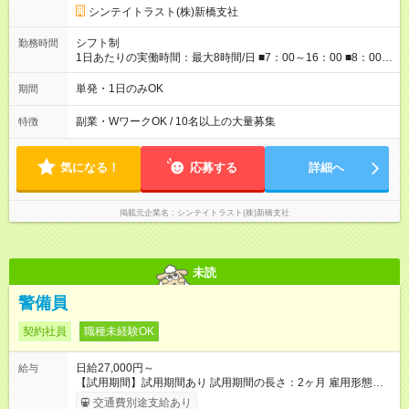
シンテイトラスト(株)新橋支社
シフト制
勤務時間
1日あたりの実働時間：最大8時間/日 ■7：00～16：00 ■8：00～
16：00 ■8：30～17：30 ■8：00～18：00 ■11：00～20：00
■17：30～22：30 ■17：00～23：00 など！ ※勤務時間に合わ
単発・1日のみOK
期間
せて法定の休憩時間あり
副業・WワークOK / 10名以上の大量募集
特徴
気になる！
応募する
詳細へ
掲載元企業名
シンテイトラスト(株)新橋支社
未読
警備員
契約社員
職種未経験OK
日給27,000円～
給与
【試用期間】試用期間あり 試用期間の長さ：2ヶ月 雇用形態、
給与は本採用時と同じです。 法定18歳以上限定
交通費別途支給あり