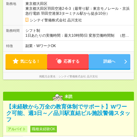
級検定 1000円/日 施設警備２級検定 500円/日
東京都大田区
勤務地
自衛消防技術認定 500円/日 上級救命講習修了 250円/
東京都大田区羽田空港2-6-3（最寄り駅：東京モノレール・京浜
日 など 給与例 ※未経験、資格なしスタート時（初月）
急行電鉄 羽田空港第3ターミナル駅から徒歩10分）
➀09:00～21:00 21日/月勤務で￥275,625 ＋入社祝い金2万円
➁21:00～09:00 21日/月勤務で￥308,448 ＋入社祝い金2万円
シンテイ警備株式会社 品川支社
【試用期間】試用期間なし
シフト制
勤務時間
1日あたりの実働時間：最大10時間/日 変形労働時間制 （想定
労働時間 170時間/月） 【シフト例】 ➀09:00～21:00（休憩時
間120分） ➁21:00～09:00（休憩時間120分）
副業・WワークOK
特徴
気になる！
応募する
詳細へ
掲載元企業名
シンテイ警備株式会社 品川支社
未読
【未経験から万全の教育体制でサポート】Wワー
ク可能、週3日～／品川駅直結ビル施設警備スタッ
フ
アルバイト
職種未経験OK