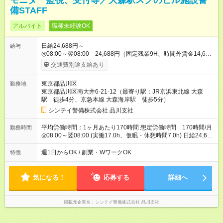
モニター監視、受付等／大森駅スグのビル施設警
備STAFF
アルバイト
職種未経験OK
日給24,688円～
給与
◎08:00～翌08:00 24,688円（固定残業9H、時間外賃金14,688
円） ※別途資格手当がございます。 例：自衛消防技術認定
交通費別途支給あり
500円/日 上級救命講習修了 250円/日 防災センタ
ー要員 250円/日 など 【試用期間】試用期間なし
東京都品川区
勤務地
東京都品川区南大井6-21-12（最寄り駅：JR京浜東北線 大森
駅 徒歩4分、京急本線 大森海岸駅 徒歩5分）
シンテイ警備株式会社 品川支社
平均労働時間：1ヶ月あたり170時間 想定労働時間 170時間/月
勤務時間
◎08:00～翌08:00 (実働17.0h、仮眠・休憩時間7.0h) 日給24,688
円～ ※固定残業代9.0h：14,688円含む 平均労働時間：1ヶ月あ
たり170時間 想定労働時間 170時間/月 ◎08:00～翌08:00 (実働
週1日からOK / 副業・WワークOK
特徴
17.0h、仮眠・休憩時間7.0h) 日給24,688円～ ※固定残業代
9.0h：14,688円含む
気になる！
応募する
詳細へ
掲載元企業名
シンテイ警備株式会社 品川支社