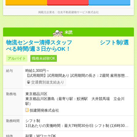
掲載元企業名
住友不動産建物サービス株式会社
未読
物流センター清掃スタッフ シフト制/選
べる時間/週３日からOK！
アルバイト
職種未経験OK
時給1,300円～
給与
【試用期間】試用期間あり 試用期間の長さ：2週間 雇用形態、
給与は本採用時と同じです。
交通費別途支給あり
東京都品川区
勤務地
東京都品川区勝島（最寄り駅：鮫洲駅 大井競馬場 立会川
駅）
技建開発株式会社
シフト制
勤務時間
1日あたりの実働時間：最大7時間30分/日 シフト制 (1)6時30分
～10時30分（実働4時間） (2)13時00分～16時00分（実働3時
間） (3)13時00分～17時00分（実働4時間） (4)6時30分～16時
副業・WワークOK
特徴