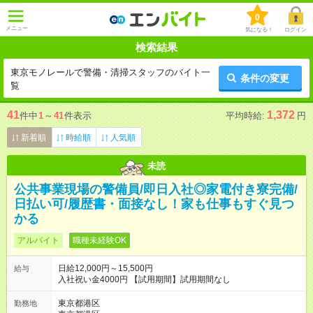
0
メニュー
気になる！
ログイン
検索結果
東京モノレールで警備・清掃スタッフのバイト一
条件の変更
覧
41
1,372
件中
1
～
41
件表示
平均時給:
円
新着順
時給順
人気順
未読
公共事業現場の警備員/即日入社◎家電付き寮完備/
日払い可/履歴書・面接なし！家も仕事もすぐ見つ
かる
アルバイト
職種未経験OK
日給12,000円～15,500円
給与
入社祝い金4000円 【試用期間】試用期間なし
東京都港区
勤務地