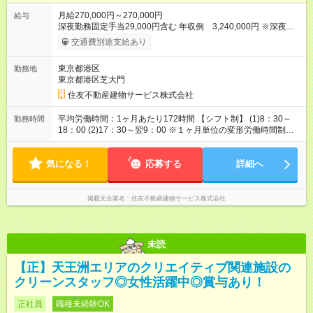
月給270,000円～270,000円
給与
深夜勤務固定手当29,000円含む 年収例 3,240,000円 ※深夜労
働の有無にかかわらず定額支給します。 超過分は別途支給いた
交通費別途支給あり
します。 【交通費】 通勤交通費全額支給（公共交通機関のみ）
※原則最安経路 【キャリア支援】 ・キャリアチェンジ応援制度
東京都港区
勤務地
・資格取得支援（提携予備校割引・受験費用等補助） ・eラーニ
東京都港区芝大門
ング講座の無料利用（約200コース）他 【試用期間】試用期間
あり 試用期間の長さ：3ヶ月 雇用形態、給与は本採用時と同じ
住友不動産建物サービス株式会社
です。
平均労働時間：1ヶ月あたり172時間 【シフト制】 (1)8：30～
勤務時間
18：00 (2)17：30～翌9：00 ※１ヶ月単位の変形労働時間制
（月平均172時間） 【休憩】 (1)60分 (2)120分 平均労働時間：1
ヶ月あたり172時間 【シフト制】 (1)8：30～18：00 (2)17：30
気になる！
～翌9：00 ※１ヶ月単位の変形労働時間制（月平均172時間）
応募する
詳細へ
【休憩】 (1)60分 (2)120分
掲載元企業名
住友不動産建物サービス株式会社
未読
【正】天王洲エリアのクリエイティブ関連施設の
クリーンスタッフ◎女性活躍中◎賞与あり！
正社員
職種未経験OK