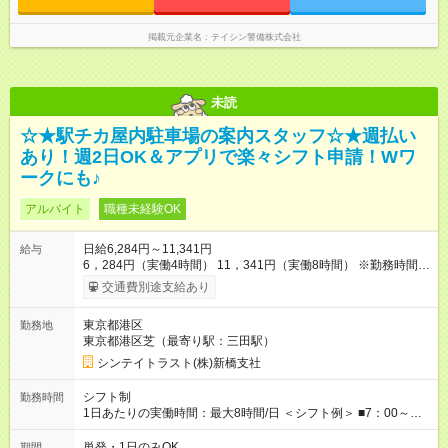
掲載元企業名
テイシン警備株式会社
未読
☆★駅チカ屋内駐車場の案内スタッフ☆★週払い
あり！週2日OK＆アプリで楽々シフト申請！Wワ
ークにも♪
アルバイト
職種未経験OK
日給6,284円～11,341円
給与
6，284円（実働4時間） 11，341円（実働8時間） ※勤務時間に
よって変動あり ・－・－・ ◆交通費別途全額支給 ※規定あり ◆
交通費別途支給あり
支払方法：週払い・月払いOK ⇒ご希望をお聞かせください♪ ◆
各種資格手当あり ◆残業手当あり ◆扶養内勤務OK 【試用期間】
東京都港区
勤務地
試用期間なし
東京都港区芝（最寄り駅：三田駅）
シンテイトラスト(株)新橋支社
シフト制
勤務時間
1日あたりの実働時間：最大8時間/日 ＜シフト例＞ ■7：00～
16：00 ■8：00～16：00 ■8：30～17：30 ■8：00～18：00
■11：00～20：00 ■17：30～22：30 ■17：00～23：00 な
単発・1日のみOK
期間