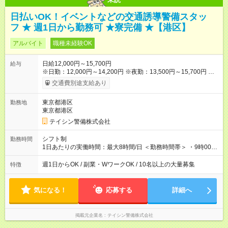
日払いOK！イベントなどの交通誘導警備スタッ
フ ★ 週1日から勤務可 ★寮完備 ★【港区】
アルバイト
職種未経験OK
日給12,000円～15,700円
給与
※日勤：12,000円～14,200円 ※夜勤：13,500円～15,700円 ※研
修3日間：25,755円（8,585円×3日間） ✅早上がりでも日給全額
交通費別途支給あり
保証◎ ✅寮完備！即入居OK！ ✅週1日～勤務OK ✅週5日勤務×フ
ルタイムも可能 ✅資格手当（最大2200円／日）や残業代は別途
東京都港区
勤務地
全額支給 ※資格取得費用は会社が全額負担します。 ＜＜ ✨紹介
東京都港区
報奨金キャンペーン✨ ＞＞ 紹介する側＆入社する側も嬉しい制
度！ 条件に応じて、下記報奨金を支給♪ ■紹介者：最大10万円 ■
テイシン警備株式会社
入社者：最大5万円 ■入社者（即戦力）：最大7万円 【試用期
間】試用期間あり 試用期間の長さ：2ヶ月 雇用形態、給与は本
シフト制
勤務時間
採用時と同じです。
1日あたりの実働時間：最大8時間/日 ＜勤務時間帯＞ ・9時00分
～18時00分 ・20時00分～05時00分 ◎週1日から勤務可能で、1
週間ごと1ヶ月ごとの自己申告制シフトを採用。短期勤務や副業
週1日からOK / 副業・WワークOK / 10名以上の大量募集
特徴
としての働き方も可能です。 ◎「今週は週0日、来週は週4日」
など、ライフスタイルに合わせた働き方ができます。有給休暇
も積極的に取得可能です！
気になる！
応募する
詳細へ
掲載元企業名
テイシン警備株式会社