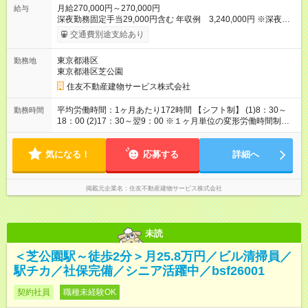
月給270,000円～270,000円
給与
深夜勤務固定手当29,000円含む 年収例 3,240,000円 ※深夜労
働の有無にかかわらず定額支給します。 超過分は別途支給いた
交通費別途支給あり
します。 【交通費】 通勤交通費全額支給（公共交通機関のみ）
※原則最安経路 【キャリア支援】 ・キャリアチェンジ応援制度
東京都港区
勤務地
・資格取得支援（提携予備校割引・受験費用等補助） ・eラーニ
東京都港区芝公園
ング講座の無料利用（約200コース）他 【試用期間】試用期間
あり 試用期間の長さ：3ヶ月 雇用形態、給与は本採用時と同じ
住友不動産建物サービス株式会社
です。
平均労働時間：1ヶ月あたり172時間 【シフト制】 (1)8：30～
勤務時間
18：00 (2)17：30～翌9：00 ※１ヶ月単位の変形労働時間制
（月平均172時間） 【休憩】 (1)60分 (2)120分 平均労働時間：1
ヶ月あたり172時間 【シフト制】 (1)8：30～18：00 (2)17：30
気になる！
～翌9：00 ※１ヶ月単位の変形労働時間制（月平均172時間）
応募する
詳細へ
【休憩】 (1)60分 (2)120分
掲載元企業名
住友不動産建物サービス株式会社
未読
＜芝公園駅～徒歩2分＞月25.8万円／ビル清掃員／
駅チカ／社保完備／シニア活躍中／bsf26001
契約社員
職種未経験OK