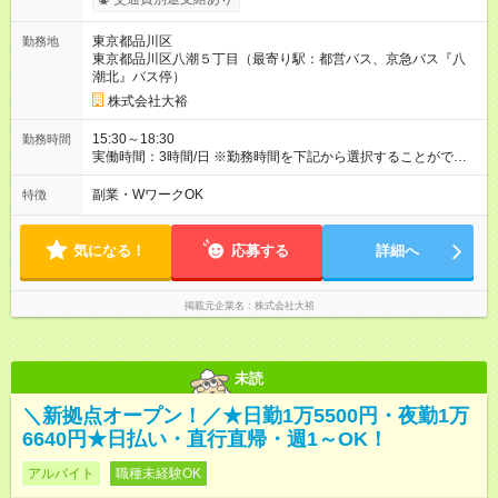
東京都品川区
勤務地
東京都品川区八潮５丁目（最寄り駅：都営バス、京急バス『八
潮北』バス停）
株式会社大裕
15:30～18:30
勤務時間
実働時間：3時間/日 ※勤務時間を下記から選択することができま
す。希望時間帯は入社時に決めていただきます。 (1)15：30～
18：30 (2)16：00～19：00
副業・WワークOK
特徴
気になる！
応募する
詳細へ
掲載元企業名
株式会社大裕
未読
＼新拠点オープン！／★日勤1万5500円・夜勤1万
6640円★日払い・直行直帰・週1～OK！
アルバイト
職種未経験OK