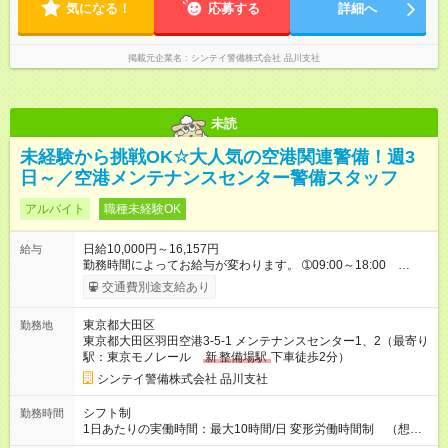
気になる！
応募する
詳細へ
掲載元企業名
シンテイ警備株式会社 品川支社
未読
未経験から挑戦OK☆大人気の空港関連警備！週3
日～／空港メンテナンスセンター警備スタッフ
アルバイト
職種未経験OK
日給10,000円～16,157円
給与
勤務時間によってお給与が変わります。 ➀09:00～18:00
10,000円～ ➁07:00～17:00 11,563円～ ➂09:00～21:00
交通費別途支給あり
13,125円～ ➃21:00～09:00 14,688円～ ※他時間帯のお仕事も
ございます。 ※別途資格手当がございます。 例：施設警備１
東京都大田区
勤務地
級検定 1,000円/日 施設警備２級検定 500円/日
東京都大田区羽田空港3-5-1 メンテナンスセンター1、2（最寄り
自衛消防技術認定 500円/日 上級救命講習修了 250円/
駅：東京モノレール
新
整備場駅
下車徒歩2分）
日 など 【試用期間】試用期間なし
シンテイ警備株式会社 品川支社
シフト制
勤務時間
1日あたりの実働時間：最大10時間/日 変形労働時間制 （想定
労働時間 172時間/月） 【シフト例】 ➀09:00～18:00（休憩時