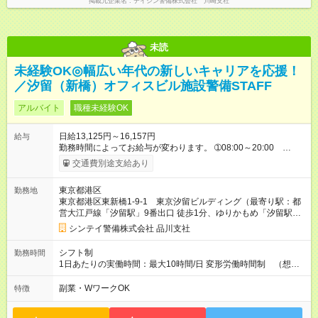
掲載元企業名
テイシン警備株式会社 川崎支社
未読
未経験OK◎幅広い年代の新しいキャリアを応援！
／汐留（新橋）オフィスビル施設警備STAFF
アルバイト
職種未経験OK
日給13,125円～16,157円
給与
勤務時間によってお給与が変わります。 ➀08:00～20:00
13,125円～ ➁20:00～08:00 14,688円～ ※他時間帯のお仕事も
交通費別途支給あり
ございます。 ※別途資格手当がございます。 例：自衛消防技
術認定 500円/日 防災センター要員 250円/日 上
東京都港区
勤務地
級救命講習修了 250円/日 など 【試用期間】試用期間あり 試
東京都港区東新橋1-9-1 東京汐留ビルディング（最寄り駅：都
用期間の長さ：2週間 雇用形態、給与は本採用時と同じです。
営大江戸線「汐留駅」9番出口 徒歩1分、ゆりかもめ「汐留駅」
東出口 徒歩1分、JR「新橋駅」汐留口 徒歩7分）
シンテイ警備株式会社 品川支社
シフト制
勤務時間
1日あたりの実働時間：最大10時間/日 変形労働時間制 （想定
労働時間 170時間/月） 【シフト例】 ➀08:00～20:00（休憩時
間120分） ➁20:00～08:00（休憩時間120分）
副業・WワークOK
特徴