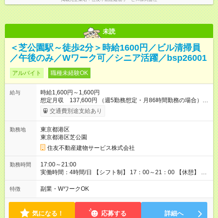
未読
＜芝公園駅～徒歩2分＞時給1600円／ビル清掃員
／午後のみ／Wワーク可／シニア活躍／bsp26001
アルバイト
職種未経験OK
時給1,600円～1,600円
給与
想定月収 137,600円 （週5勤務想定・月86時間勤務の場合）
【交通費】 通勤交通費全額支給（公共交通機関のみ）※原則最
交通費別途支給あり
安経路 【キャリア支援】 ・キャリアチェンジ応援制度 ・資格取
得支援（提携予備校割引・受験費用等補助） ・eラーニング講座
東京都港区
勤務地
の無料利用（約200コース）他 【試用期間】試用期間あり 試用
東京都港区芝公園
期間の長さ：3ヶ月 雇用形態、給与は本採用時と同じです。
住友不動産建物サービス株式会社
17:00～21:00
勤務時間
実働時間：4時間/日 【シフト制】 17：00～21：00 【休憩】 な
し
副業・WワークOK
特徴
気になる！
応募する
詳細へ