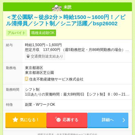
未読
＜芝公園駅～徒歩2分＞時給1500～1600円！／ビ
ル清掃員／シフト制／シニア活躍／bsp26002
アルバイト
職種未経験OK
時給1,500円～1,600円
給与
想定月収 137,600円 （週5勤務想定・月86時間勤務の場合）
【交通費】 通勤交通費全額支給（公共交通機関のみ）※原則最
交通費別途支給あり
安経路 【キャリア支援】 ・キャリアチェンジ応援制度 ・資格取
得支援（提携予備校割引・受験費用等補助） ・eラーニング講座
東京都港区
勤務地
の無料利用（約200コース）他 【試用期間】試用期間あり 試用
東京都港区芝公園
期間の長さ：3ヶ月 雇用形態、給与は本採用時と同じです。
住友不動産建物サービス株式会社
シフト制
勤務時間
1日あたりの実働時間：最大8時間/日 【シフト制】 8：00～21：
00の間でシフト制 ※近隣エリア（徒歩圏内）の複数のビルでご
勤務いただきます。 【休憩】 シフトによる
副業・WワークOK
特徴
気になる！
応募する
詳細へ
掲載元企業名
住友不動産建物サービス株式会社