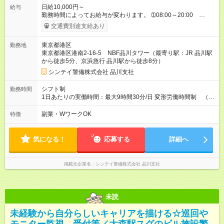
日給10,000円～
給与
勤務時間によってお給与が変わります。 ➀08:00～20:00
12,334円～ ➁08:00～17:00 10,000円～ ➂20:00～08:00
交通費別途支給あり
13,594円～ ※他時間帯のお仕事もございます。 ※別途資格手当
がございます。 例：自衛消防技術認定 500円/日
東京都港区
勤務地
上級救命講習修了 250円/日 英会話手当 2,000
東京都港区港南2-16-5 NBF品川タワー（最寄り駅：JR 品川駅
円/日 など 【試用期間】試用期間なし
から徒歩5分、京浜急行 品川駅から徒歩8分）
シンテイ警備株式会社 品川支社
シフト制
勤務時間
1日あたりの実働時間：最大9時間30分/日 変形労働時間制 （想
定労働時間 171時間/月） 【シフト例】 ➀08:00～20:00（休憩
時間150分） ➁08:00～17:00（休憩時間60分） ➂20:00～
副業・WワークOK
特徴
08:00（休憩時間150分）
気になる！
応募する
詳細へ
掲載元企業名
シンテイ警備株式会社 品川支社
未読
未経験から自分らしいキャリアを描ける☆巡回や