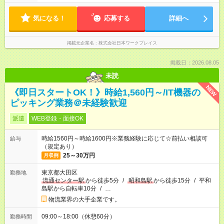
気になる！
応募する
詳細へ
掲載元企業名
株式会社日本ワークプレイス
掲載日：2026.08.05
未読
NEW
《即日スタートOK！》時給1,560円～/IT機器の
ピッキング業務＠未経験歓迎
派遣
WEB登録・面接OK
時給1560円～時給1600円※業務経験に応じて☆前払い相談可
給与
（規定あり）
25～30万円
月収例
東京都大田区
勤務地
流通センター駅
から徒歩5分
/
昭和島駅
から徒歩15分
/
平和
島駅から自転車10分
/
…
物流業界の大手企業です。
09:00～18:00（休憩60分）
勤務時間