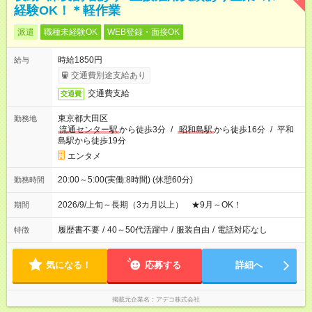
経験OK！＊軽作業
派遣
職種未経験OK
WEB登録・面接OK
時給1850円
給与
交通費別途支給あり
交通費支給
交通費
東京都大田区
勤務地
流通センター駅
から徒歩3分
/
昭和島駅
から徒歩16分
/
平和
島駅から徒歩19分
エンタメ
20:00～5:00(実働:8時間) (休憩60分)
勤務時間
2026/9/上旬～長期（3カ月以上） ★9月～OK！
期間
履歴書不要
/
40～50代活躍中
/
服装自由
/
電話対応なし
特徴
気になる！
応募する
詳細へ
掲載元企業名
アデコ株式会社