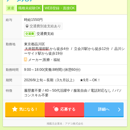
派遣
職種未経験OK
WEB登録・面接OK
時給1550円
給与
交通費別途支給あり
交通費支給
交通費
東京都品川区
勤務地
大井競馬場前駅
から徒歩4分
/
立会川駅から徒歩12分
/
品川シ
ーサイド駅から徒歩19分
メーカー;医療・福祉
9:00～18:00(実働:8時間) (休憩60分)
勤務時間
2026/9/上旬～長期（3カ月以上） ★9月～OK！
期間
履歴書不要
/
40～50代活躍中
/
服装自由
/
電話対応なし
/
パソ
特徴
コンスキル不要
気になる！
応募する
詳細へ
掲載元企業名
アデコ株式会社