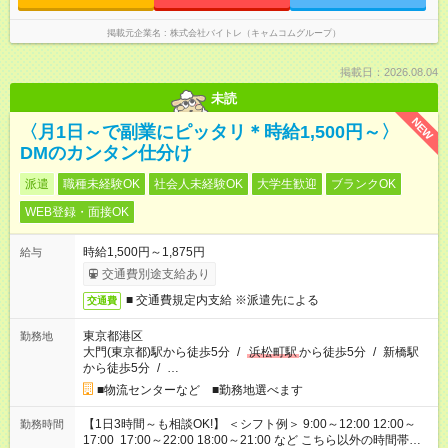
掲載元企業名
株式会社バイトレ（キャムコムグループ）
掲載日：2026.08.04
未読
NEW
〈月1日～で副業にピッタリ＊時給1,500円～〉
DMのカンタン仕分け
派遣
職種未経験OK
社会人未経験OK
大学生歓迎
ブランクOK
WEB登録・面接OK
時給1,500円～1,875円
給与
交通費別途支給あり
■ 交通費規定内支給 ※派遣先による
交通費
東京都港区
勤務地
大門(東京都)駅から徒歩5分
/
浜松町駅
から徒歩5分
/
新橋駅
から徒歩5分
/
…
■物流センターなど ■勤務地選べます
【1日3時間～も相談OK!】 ＜シフト例＞ 9:00～12:00 12:00～
勤務時間
17:00 17:00～22:00 18:00～21:00 など こちら以外の時間帯も