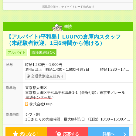
掲載元企業名
テイケイトレード株式会社
未読
【アルバイト/平和島】LUUPの倉庫内スタッフ
（未経験者歓迎、1日6時間から働ける）
アルバイト
職種未経験OK
時給1,230円～1,600円
給与
週4日以上 時給1,430～1,600円 週3日 時給1,230～1,400
円 ※22:00～5:00は、25％アップ ※土日祝日は時給100円アッ
交通費別途支給あり
プ！ 【試用期間】試用期間あり 試用期間の長さ：1ヶ月 雇用形
態、給与は本採用時と同じです。
東京都大田区
勤務地
東京都大田区平和島平和島6-1-1（最寄り駅：東京モノレール
流通センター駅
）
株式会社Luup
シフト制
勤務時間
1日あたりの実働時間：最大8時間/日 《日勤》10:00～16:00／
10:00～19:00／14:00～23:00（休憩1時間） 《夜勤》20:00～翌
5:00／22:00～翌7:00（休憩1時間） ※基本 週3日以上 短時間
気になる！
勤務も可能 ※日勤/夜勤いずれか選択・時間/曜日は相談可
応募する
詳細へ