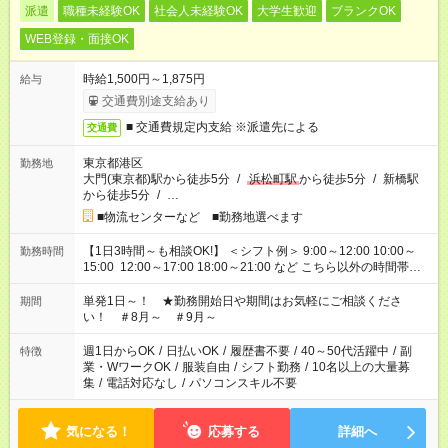
派遣
職種未経験OK
社会人未経験OK
大学生歓迎
ブランクOK
WEB登録・面接OK
時給1,500円～1,875円
給与
交通費別途支給あり
■ 交通費規定内支給 ※派遣先による
交通費
東京都港区
勤務地
大門(東京都)駅から徒歩5分
/
浜松町駅
から徒歩5分
/
新橋駅
から徒歩5分
/
…
■物流センターなど ■勤務地選べます
【1日3時間～も相談OK!】 ＜シフト例＞ 9:00～12:00 10:00～
勤務時間
15:00 12:00～17:00 18:00～21:00 など こちら以外の時間帯も
お気軽にご相談ください！
単発1日～！ ★勤務開始日や期間はお気軽にご相談くださ
期間
い！ ＃8月～ ＃9月～
週1日からOK
/
日払いOK
/
履歴書不要
/
40～50代活躍中
/
副
特徴
業・WワークOK
/
服装自由
/
シフト勤務
/
10名以上の大量募
集
/
電話対応なし
/
パソコンスキル不要
気になる！
応募する
詳細へ