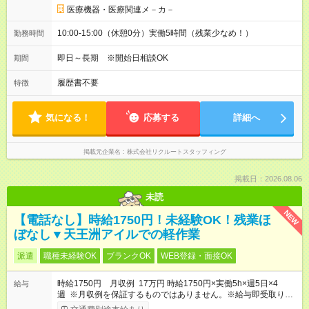
医療機器・医療関連メ－カ－
10:00-15:00（休憩0分）実働5時間（残業少なめ！）
勤務時間
即日～長期 ※開始日相談OK
期間
履歴書不要
特徴
気になる！
応募する
詳細へ
掲載元企業名
株式会社リクルートスタッフィング
掲載日：2026.08.06
未読
NEW
【電話なし】時給1750円！未経験OK！残業ほ
ぼなし▼天王洲アイルでの軽作業
派遣
職種未経験OK
ブランクOK
WEB登録・面接OK
時給1750円 月収例 17万円 時給1750円×実働5h×週5日×4
給与
週 ※月収例を保証するものではありません。※給与即受取りサ
ービス利用可（利用条件有）