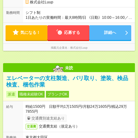
株式会社Luup
シフト制
勤務時間
1日あたりの実働時間：最大8時間/日 《日勤》10:00～16:00／
10:00～19:00／14:00～23:00（休憩1時間） 《夜勤》20:00～翌
5:00／22:00～翌7:00（休憩1時間） ※基本 週4日以上 ※日勤/夜
気になる！
勤いずれか選択・時間/曜日は相談可
応募する
詳細へ
掲載元企業名
株式会社Luup
未読
エレベーターの支柱製造、バリ取り、塗装、検品
検査、梱包作業
派遣
職種未経験OK
ブランクOK
時給1500円 日額平均1万1505円/月額24万1605円/残込29万
給与
7855円
交通費別途支給あり
交通費支給（規定あり）
交通費
東京都大田区
勤務地