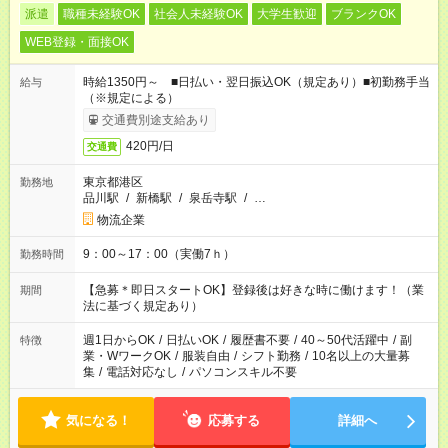
派遣
職種未経験OK
社会人未経験OK
大学生歓迎
ブランクOK
WEB登録・面接OK
時給1350円～ ■日払い・翌日振込OK（規定あり）■初勤務手当
給与
（※規定による）
交通費別途支給あり
420円/日
交通費
東京都港区
勤務地
品川駅
/
新橋駅
/
泉岳寺駅
/
…
物流企業
9：00～17：00（実働7ｈ）
勤務時間
【急募＊即日スタートOK】登録後は好きな時に働けます！（業
期間
法に基づく規定あり）
週1日からOK
/
日払いOK
/
履歴書不要
/
40～50代活躍中
/
副
特徴
業・WワークOK
/
服装自由
/
シフト勤務
/
10名以上の大量募
集
/
電話対応なし
/
パソコンスキル不要
気になる！
応募する
詳細へ