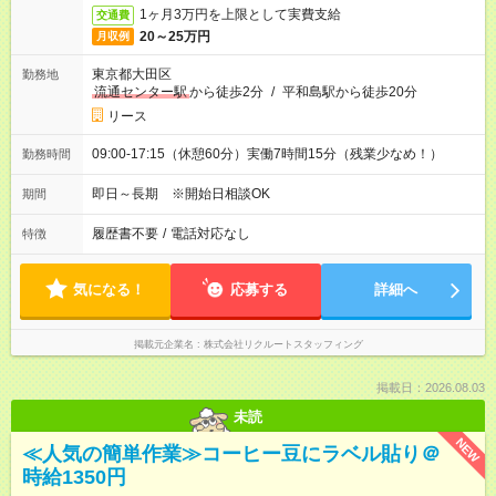
1ヶ月3万円を上限として実費支給
交通費
20～25万円
月収例
東京都大田区
勤務地
流通センター駅
から徒歩2分
/
平和島駅から徒歩20分
リース
09:00-17:15（休憩60分）実働7時間15分（残業少なめ！）
勤務時間
即日～長期 ※開始日相談OK
期間
履歴書不要
/
電話対応なし
特徴
気になる！
応募する
詳細へ
掲載元企業名
株式会社リクルートスタッフィング
掲載日：2026.08.03
未読
NEW
≪人気の簡単作業≫コーヒー豆にラベル貼り＠
時給1350円