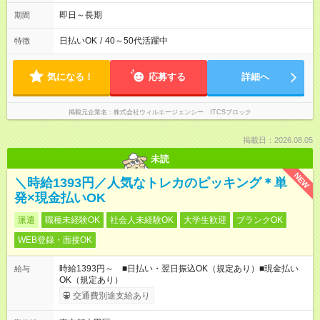
即日～長期
期間
日払いOK
/
40～50代活躍中
特徴
気になる！
応募する
詳細へ
掲載元企業名
株式会社ウィルエージェンシー ITCSブロック
掲載日：2026.08.05
未読
NEW
＼時給1393円／人気なトレカのピッキング＊単
発×現金払いOK
派遣
職種未経験OK
社会人未経験OK
大学生歓迎
ブランクOK
WEB登録・面接OK
時給1393円～ ■日払い・翌日振込OK（規定あり）■現金払い
給与
OK（規定あり）
交通費別途支給あり