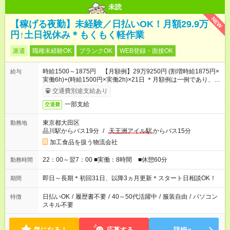
未読
NEW
【稼げる夜勤】未経験／日払いOK！月額29.9万
円↑土日祝休み＊もくもく軽作業
派遣
職種未経験OK
ブランクOK
WEB登録・面接OK
時給1500～1875円 【月額例】29万9250円 (割増時給1875円×
給与
実働6h)+(時給1500円×実働2h)×21日 ＊月額例は一例であり、保
証するものではありません。
交通費別途支給あり
一部支給
交通費
東京都大田区
勤務地
品川駅からバス19分
/
天王洲アイル駅
からバス15分
加工食品を扱う物流会社
22：00～翌7：00 ■実働：8時間 ■休憩60分
勤務時間
即日～長期＊初回31日、以降3ヵ月更新＊スタート日相談OK！
期間
日払いOK
/
履歴書不要
/
40～50代活躍中
/
服装自由
/
パソコン
特徴
スキル不要
気になる！
応募する
詳細へ