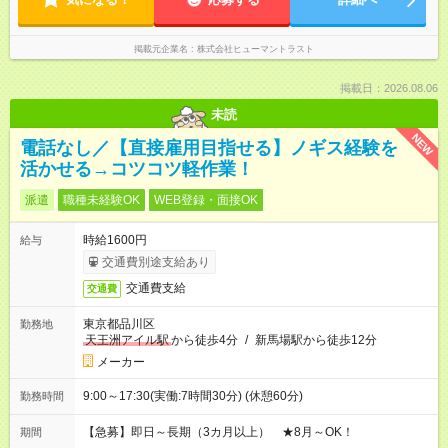
掲載元企業名
株式会社ヒューマントラスト
掲載日：2026.08.06
未読
NEW
電話なし／【直接雇用目指せる】ノギス経験を
活かせる→コツコツ軽作業！
派遣
職種未経験OK
WEB登録・面接OK
時給1600円
給与
交通費別途支給あり
交通費支給
交通費
東京都品川区
勤務地
天王洲アイル駅
から徒歩4分
/
新馬場駅から徒歩12分
メーカー
9:00～17:30(実働:7時間30分) (休憩60分)
勤務時間
【急募】即日～長期（3カ月以上） ★8月～OK！
期間