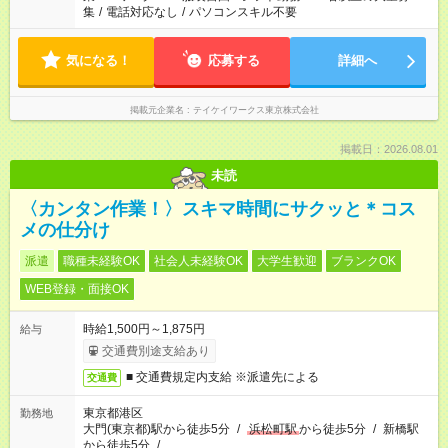
集
/
電話対応なし
/
パソコンスキル不要
気になる！
応募する
詳細へ
掲載元企業名
テイケイワークス東京株式会社
掲載日：2026.08.01
未読
〈カンタン作業！〉スキマ時間にサクッと＊コス
メの仕分け
派遣
職種未経験OK
社会人未経験OK
大学生歓迎
ブランクOK
WEB登録・面接OK
時給1,500円～1,875円
給与
交通費別途支給あり
■ 交通費規定内支給 ※派遣先による
交通費
東京都港区
勤務地
大門(東京都)駅から徒歩5分
/
浜松町駅
から徒歩5分
/
新橋駅
から徒歩5分
/
…