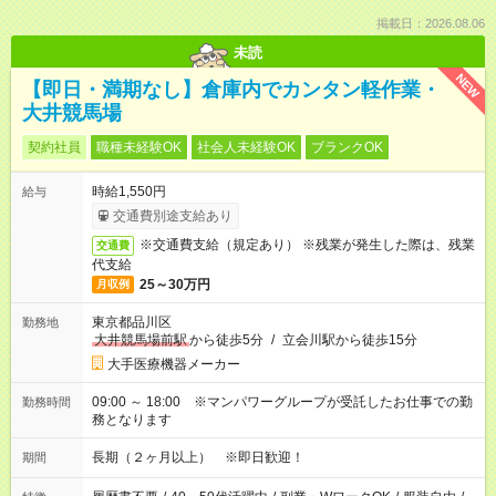
掲載日：2026.08.06
未読
NEW
【即日・満期なし】倉庫内でカンタン軽作業・
大井競馬場
契約社員
職種未経験OK
社会人未経験OK
ブランクOK
時給1,550円
給与
交通費別途支給あり
※交通費支給（規定あり） ※残業が発生した際は、残業
交通費
代支給
25～30万円
月収例
東京都品川区
勤務地
大井競馬場前駅
から徒歩5分
/
立会川駅から徒歩15分
大手医療機器メーカー
09:00 ～ 18:00 ※マンパワーグループが受託したお仕事での勤
勤務時間
務となります
長期（２ヶ月以上） ※即日歓迎！
期間