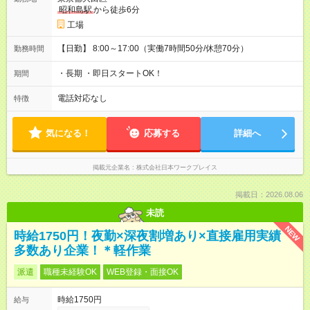
昭和島駅
から徒歩6分
工場
【日勤】 8:00～17:00（実働7時間50分/休憩70分）
勤務時間
・長期 ・即日スタートOK！
期間
電話対応なし
特徴
気になる！
応募する
詳細へ
掲載元企業名
株式会社日本ワークプレイス
掲載日：2026.08.06
未読
NEW
時給1750円！夜勤×深夜割増あり×直接雇用実績
多数あり企業！＊軽作業
派遣
職種未経験OK
WEB登録・面接OK
時給1750円
給与