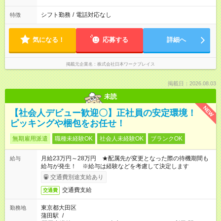
シフト勤務
/
電話対応なし
特徴
気になる！
応募する
詳細へ
掲載元企業名
株式会社日本ワークプレイス
掲載日：2026.08.03
未読
NEW
【社会人デビュー歓迎〇】正社員の安定環境！
ピッキングや梱包をお任せ！
無期雇用派遣
職種未経験OK
社会人未経験OK
ブランクOK
月給23万円～28万円 ★配属先が変更となった際の待機期間も
給与
給与が発生！ ※給与は経験などを考慮して決定します
交通費別途支給あり
交通費支給
交通費
東京都大田区
勤務地
蒲田駅
/