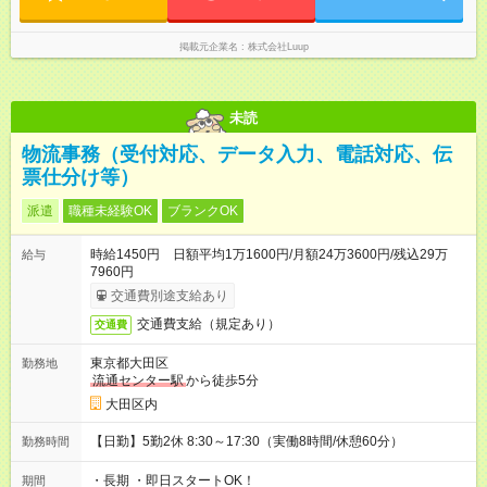
掲載元企業名
株式会社Luup
未読
物流事務（受付対応、データ入力、電話対応、伝
票仕分け等）
派遣
職種未経験OK
ブランクOK
時給1450円 日額平均1万1600円/月額24万3600円/残込29万
給与
7960円
交通費別途支給あり
交通費支給（規定あり）
交通費
東京都大田区
勤務地
流通センター駅
から徒歩5分
大田区内
【日勤】5勤2休 8:30～17:30（実働8時間/休憩60分）
勤務時間
・長期 ・即日スタートOK！
期間