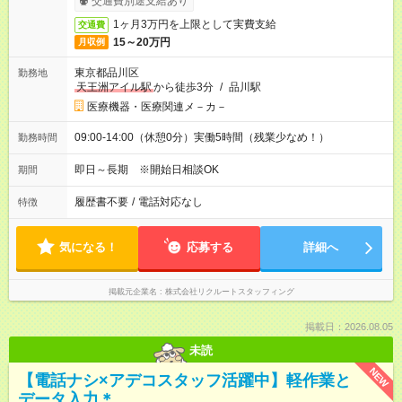
交通費別途支給あり
1ヶ月3万円を上限として実費支給
交通費
15～20万円
月収例
東京都品川区
勤務地
天王洲アイル駅
から徒歩3分
/
品川駅
医療機器・医療関連メ－カ－
09:00-14:00（休憩0分）実働5時間（残業少なめ！）
勤務時間
即日～長期 ※開始日相談OK
期間
履歴書不要
/
電話対応なし
特徴
気になる！
応募する
詳細へ
掲載元企業名
株式会社リクルートスタッフィング
掲載日：2026.08.05
未読
NEW
【電話ナシ×アデコスタッフ活躍中】軽作業と
データ入力＊