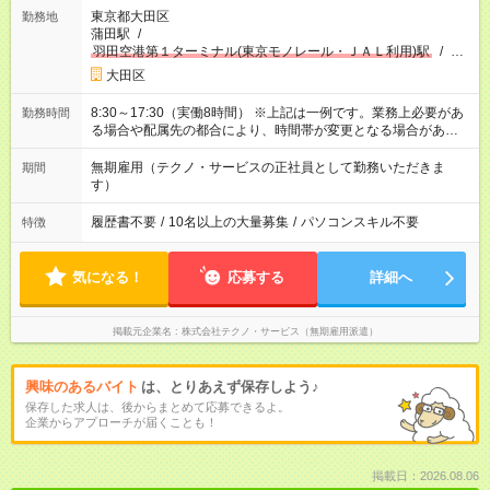
東京都大田区
勤務地
蒲田駅
/
羽田空港第１ターミナル(東京モノレール・ＪＡＬ利用)駅
/
池
上駅
/
…
大田区
8:30～17:30（実働8時間） ※上記は一例です。業務上必要があ
勤務時間
る場合や配属先の都合により、時間帯が変更となる場合があり
ます。
無期雇用（テクノ・サービスの正社員として勤務いただきま
期間
す）
履歴書不要
/
10名以上の大量募集
/
パソコンスキル不要
特徴
気になる！
応募する
詳細へ
掲載元企業名
株式会社テクノ・サービス（無期雇用派遣）
興味のあるバイト
は、とりあえず保存しよう♪
保存した求人は、後からまとめて応募できるよ。
企業からアプローチが届くことも！
掲載日：2026.08.06