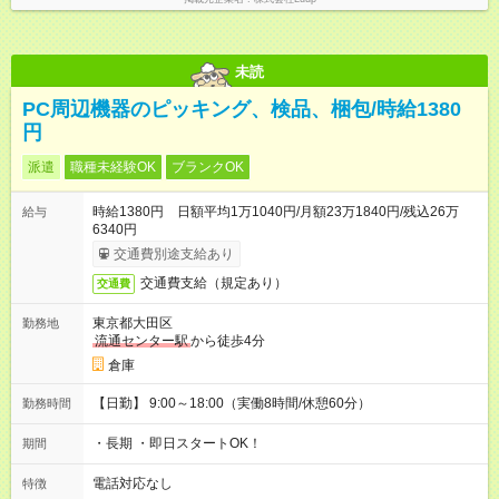
未読
PC周辺機器のピッキング、検品、梱包/時給1380
円
派遣
職種未経験OK
ブランクOK
時給1380円 日額平均1万1040円/月額23万1840円/残込26万
給与
6340円
交通費別途支給あり
交通費支給（規定あり）
交通費
東京都大田区
勤務地
流通センター駅
から徒歩4分
倉庫
【日勤】 9:00～18:00（実働8時間/休憩60分）
勤務時間
・長期 ・即日スタートOK！
期間
電話対応なし
特徴