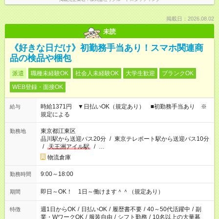
掲載日：2026.08.02
未読
《好きな日だけ》初勤務手当あり！スマホ関連商
品の検品や梱包
派遣
職種未経験OK
社会人未経験OK
大学生歓迎
ブランクOK
WEB登録・面接OK
時給1371円 ▼日払いOK（規定あり） ■初勤務手当あり ※
給与
規定による
東京都江東区
勤務地
品川駅から送迎バス20分
/
東京テレポート駅から送迎バス10分
/
天王洲アイル駅
/
…
物流倉庫
9:00～18:00
勤務時間
即日～OK！ 1日～働けます＾＾（規定あり）
期間
週1日からOK
/
日払いOK
/
履歴書不要
/
40～50代活躍中
/
副
特徴
業・WワークOK
/
服装自由
/
シフト勤務
/
10名以上の大量募