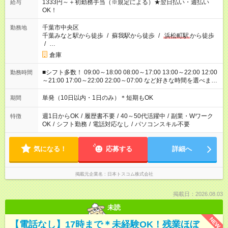
1333円～＋初勤務手当（※規定による）★翌日払い・週払い
給与
OK！
千葉市中央区
勤務地
千葉みなと駅から徒歩
/
蘇我駅から徒歩
/
浜松町駅
から徒歩
/
…
倉庫
■シフト多数！ 09:00～18:00 08:00～17:00 13:00～22:00 12:00
勤務時間
～21:00 17:00～22:00 22:00～07:00 など好きな時間を選べま
す！
単発（10日以内・1日のみ）＊短期もOK
期間
週1日からOK
/
履歴書不要
/
40～50代活躍中
/
副業・Wワーク
特徴
OK
/
シフト勤務
/
電話対応なし
/
パソコンスキル不要
気になる！
応募する
詳細へ
掲載元企業名
日本トスコム株式会社
掲載日：2026.08.03
未読
NEW
【電話なし】17時まで＊未経験OK！残業ほぼ