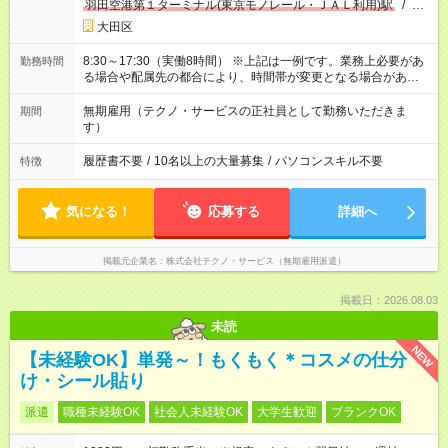
羽田空港第１ターミナル(東京モノレール・ＪＡＬ利用)駅
/
池
上駅
/
…
大田区
8:30～17:30（実働8時間） ※上記は一例です。業務上必要があ
勤務時間
る場合や配属先の都合により、時間帯が変更となる場合があり
ます。
無期雇用（テクノ・サービスの正社員として勤務いただきま
期間
す）
履歴書不要
/
10名以上の大量募集
/
パソコンスキル不要
特徴
気になる！
応募する
詳細へ
掲載元企業名
株式会社テクノ・サービス（無期雇用派遣）
掲載日：2026.08.03
未読
NEW
【未経験OK】単発～！もくもく＊コスメの仕分
け・シール貼り
派遣
職種未経験OK
社会人未経験OK
大学生歓迎
ブランクOK