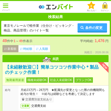
0
メニュー
気になる！
ログイン
検索結果
東京モノレールで軽作業（仕分け・ピッキング・
条件の変更
検品、商品管理）のバイト一覧
49
1,476
件中
1
～
49
件表示
平均時給:
円
新着順
時給順
人気順
掲載日：2026.08.06
未読
NEW
【未経験歓迎〇】簡単コツコツ作業中心＊製品
のチェック作業！
無期雇用派遣
職種未経験OK
社会人未経験OK
ブランクOK
月給23万円～28万円 ★配属先が変更となった際の待機期間も
給与
給与が発生！ ※給与は経験などを考慮して決定します
交通費別途支給あり
交通費支給
交通費