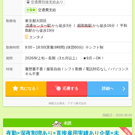
交通費別途支給あり
交通費支給
交通費
東京都大田区
勤務地
流通センター駅
から徒歩3分
/
昭和島駅
から徒歩16分
/
平和
島駅から徒歩19分
エンタメ
9:00～18:00(実働:8時間) (休憩60分) ※シフト制
勤務時間
2026/9/上旬～長期（3カ月以上） ★9月～OK！
期間
履歴書不要
/
服装自由
/
シフト勤務
/
電話対応なし
/
パソコンス
特徴
キル不要
気になる！
応募する
詳細へ
掲載元企業名
アデコ株式会社
掲載日：2026.08.06
未読
NEW
夜勤×深夜割増あり×直接雇用実績あり企業×未