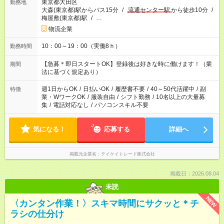
東京都大田区
勤務地
大森(東京都)駅からバス15分
/
流通センター駅
から徒歩10分
/
梅屋敷(東京都)駅
/
…
物流企業
10：00～19：00（実働8ｈ）
勤務時間
【急募＊即日スタートOK】登録後は好きな時に働けます！（業
期間
法に基づく規定あり）
週1日からOK
/
日払いOK
/
履歴書不要
/
40～50代活躍中
/
副
特徴
業・WワークOK
/
服装自由
/
シフト勤務
/
10名以上の大量募
集
/
電話対応なし
/
パソコンスキル不要
気になる！
応募する
詳細へ
掲載元企業名
テイケイトレード株式会社
掲載日：2026.08.04
未読
NEW
〈カンタン作業！〉スキマ時間にサクッと＊チ
ラシの仕分け