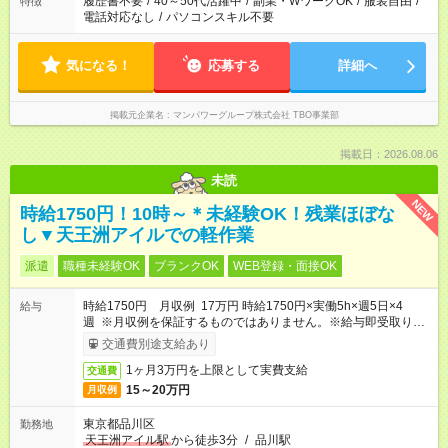
履歴書不要
/
40～50代活躍中
/
副業・WワークOK
/
服装自由
/
特徴
電話対応なし
/
パソコンスキル不要
気になる！
応募する
詳細へ
掲載元企業名
マンパワーグループ株式会社 TBO事業部
掲載日：2026.08.06
未読
NEW
時給1750円！10時～＊未経験OK！残業ほぼな
し▼天王洲アイルでの軽作業
派遣
職種未経験OK
ブランクOK
WEB登録・面接OK
時給1750円 月収例 17万円 時給1750円×実働5h×週5日×4
給与
週 ※月収例を保証するものではありません。※給与即受取りサ
ービス利用可（利用条件有）
交通費別途支給あり
1ヶ月3万円を上限として実費支給
交通費
15～20万円
月収例
東京都品川区
勤務地
天王洲アイル駅
から徒歩3分
/
品川駅