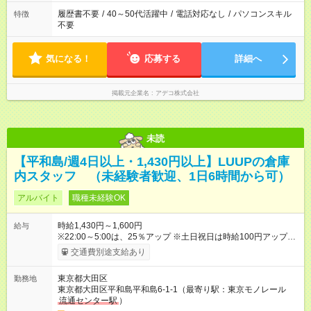
履歴書不要
/
40～50代活躍中
/
電話対応なし
/
パソコンスキル
特徴
不要
気になる！
応募する
詳細へ
掲載元企業名
アデコ株式会社
未読
【平和島/週4日以上・1,430円以上】LUUPの倉庫
内スタッフ （未経験者歓迎、1日6時間から可）
アルバイト
職種未経験OK
時給1,430円～1,600円
給与
※22:00～5:00は、25％アップ ※土日祝日は時給100円アップ！
【試用期間】試用期間あり 試用期間の長さ：1ヶ月 雇用形態、
交通費別途支給あり
給与は本採用時と同じです。
東京都大田区
勤務地
東京都大田区平和島平和島6-1-1（最寄り駅：東京モノレール
流通センター駅
）