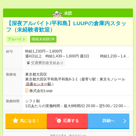
未読
【深夜アルバイト/平和島】LUUPの倉庫内スタッ
フ（未経験者歓迎）
アルバイト
職種未経験OK
時給1,230円～1,600円
給与
週4日以上 時給1,430～1,600円 週3日 時給1,230～1,400
円 ※22:00～5:00は、25％アップ ※土日祝日は時給100円アッ
交通費別途支給あり
プ！ 【試用期間】試用期間あり 試用期間の長さ：1ヶ月 雇用形
態、給与は本採用時と同じです。
東京都大田区
勤務地
東京都大田区平和島平和島6-1-1（最寄り駅：東京モノレール
流通センター駅
）
株式会社Luup
シフト制
勤務時間
1日あたりの実働時間：最大8時間/日 20:00～翌5:00／22:00～翌
7:00（休憩1時間） ※基本 週3日以上 短時間勤務も可能 ※時間/
曜日は相談可
気になる！
応募する
詳細へ
掲載元企業名
株式会社Luup