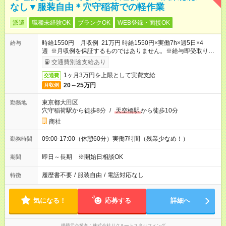
なし▼服装自由＊穴守稲荷での軽作業
派遣
職種未経験OK
ブランクOK
WEB登録・面接OK
時給1550円 月収例 21万円 時給1550円×実働7h×週5日×4
給与
週 ※月収例を保証するものではありません。※給与即受取りサ
ービス利用可（利用条件有）
交通費別途支給あり
1ヶ月3万円を上限として実費支給
交通費
20～25万円
月収例
東京都大田区
勤務地
穴守稲荷駅から徒歩8分
/
天空橋駅
から徒歩10分
商社
09:00-17:00（休憩60分）実働7時間（残業少なめ！）
勤務時間
即日～長期 ※開始日相談OK
期間
履歴書不要
/
服装自由
/
電話対応なし
特徴
気になる！
応募する
詳細へ
掲載元企業名
株式会社リクルートスタッフィング