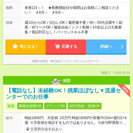
お気軽にご相談ください！
単発1日～！ ★勤務開始日や期間はお気軽にご相談くださ
期間
い！ ＃8月～ ＃9月～
週1日からOK
/
日払いOK
/
履歴書不要
/
40～50代活躍中
/
副
特徴
業・WワークOK
/
服装自由
/
シフト勤務
/
10名以上の大量募
集
/
電話対応なし
/
パソコンスキル不要
気になる！
応募する
詳細へ
掲載元企業名
株式会社バイトレ（キャムコムグループ）
掲載日：2026.08.04
未読
NEW
【電話なし】未経験OK！残業ほぼなし▼流通セ
ンターでのお仕事
派遣
職種未経験OK
ブランクOK
WEB登録・面接OK
時給1600円 月収例 23万円 時給1600円×実働7h15m×週5日×4
給与
週 ※月収例を保証するものではありません。※給与即受取りサ
ービス利用可（利用条件有）
交通費別途支給あり