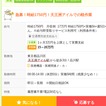
派遣
職種未経験OK
ブランクOK
WEB登録・面接OK
急募！時給1750円！天王洲アイルでの軽作業
時給1750円 月収例 17万円 時給1750円×実働5h×
給与
ん。※給与即受取りサービス利用可（利用条件有）
交通費別途支給あり
1ヶ月3万円を上限として実費支給
交通費
15～20万円
月収例
東京都品川区
勤務地
天王洲アイル駅
から徒歩3分
/
品川駅
医療機器・医療関連メ－カ－
09:00-14:00（休憩0分）実働5時間（残業少なめ！）
勤務時間
即日～長期 ※開始日相談OK
期間
履歴書不要
/
電話対応なし
特徴
気になる！
応募する