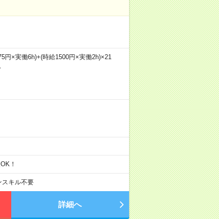
円×実働6h)+(時給1500円×実働2h)×21
。
OK！
ンスキル不要
詳細へ