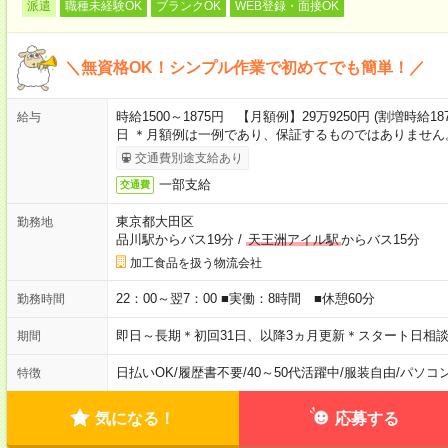
派遣
職種未経験OK
ブランクOK
WEB登録・面接OK
＼無資格OK！シンプル作業で初めてでも簡単！／
時給1500～1875円 【月額例】29万9250円 (割増時給1875
給与
日 ＊月額例は一例であり、保証するものではありません
交通費別途支給あり
一部支給
交通費
東京都大田区
勤務地
品川駅からバス19分
/
天王洲アイル駅
からバス15分
加工食品を扱う物流会社
22：00～翌7：00 ■実働：8時間 ■休憩60分
勤務時間
即日～長期＊初回31日、以降3ヵ月更新＊スタート日相談
期間
日払いOK
/
履歴書不要
/
40～50代活躍中
/
服装自由
/
パソコ
特徴
気になる！
応募する