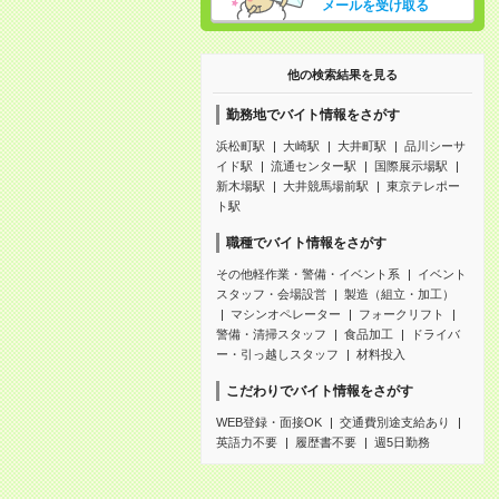
メールを受け取る
他の検索結果を見る
勤務地でバイト情報をさがす
浜松町駅
大崎駅
大井町駅
品川シーサ
イド駅
流通センター駅
国際展示場駅
新木場駅
大井競馬場前駅
東京テレポー
ト駅
職種でバイト情報をさがす
その他軽作業・警備・イベント系
イベント
スタッフ・会場設営
製造（組立・加工）
マシンオペレーター
フォークリフト
警備・清掃スタッフ
食品加工
ドライバ
ー・引っ越しスタッフ
材料投入
こだわりでバイト情報をさがす
WEB登録・面接OK
交通費別途支給あり
英語力不要
履歴書不要
週5日勤務