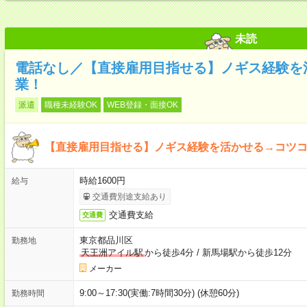
未読
電話なし／【直接雇用目指せる】ノギス経験を
業！
派遣
職種未経験OK
WEB登録・面接OK
【直接雇用目指せる】ノギス経験を活かせる→コツ
時給1600円
給与
交通費別途支給あり
交通費支給
交通費
東京都品川区
勤務地
天王洲アイル駅
から徒歩4分
/
新馬場駅から徒歩12分
メーカー
9:00～17:30(実働:7時間30分) (休憩60分)
勤務時間