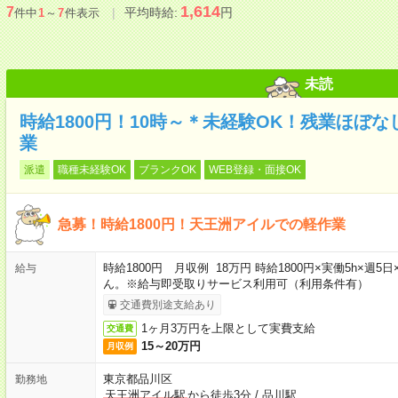
1,614
7
平均時給:
円
件中
1
～
7
件表示
未読
時給1800円！10時～＊未経験OK！残業ほぼ
業
派遣
職種未経験OK
ブランクOK
WEB登録・面接OK
急募！時給1800円！天王洲アイルでの軽作業
時給1800円 月収例 18万円 時給1800円×実働5h×
給与
ん。※給与即受取りサービス利用可（利用条件有）
交通費別途支給あり
1ヶ月3万円を上限として実費支給
交通費
15～20万円
月収例
東京都品川区
勤務地
天王洲アイル駅
から徒歩3分
/
品川駅