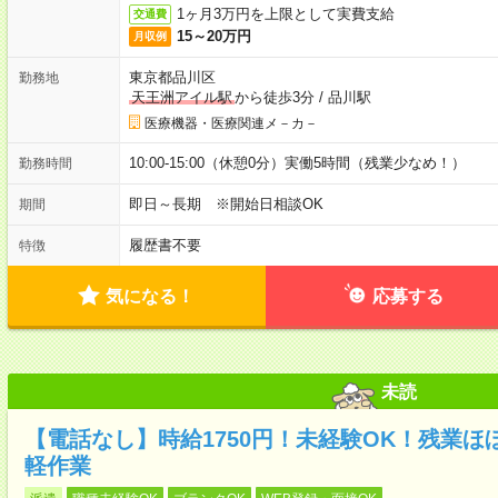
1ヶ月3万円を上限として実費支給
交通費
15～20万円
月収例
東京都品川区
勤務地
天王洲アイル駅
から徒歩3分
/
品川駅
医療機器・医療関連メ－カ－
10:00-15:00（休憩0分）実働5時間（残業少なめ！）
勤務時間
即日～長期 ※開始日相談OK
期間
履歴書不要
特徴
気になる！
応募する
未読
【電話なし】時給1750円！未経験OK！残業
軽作業