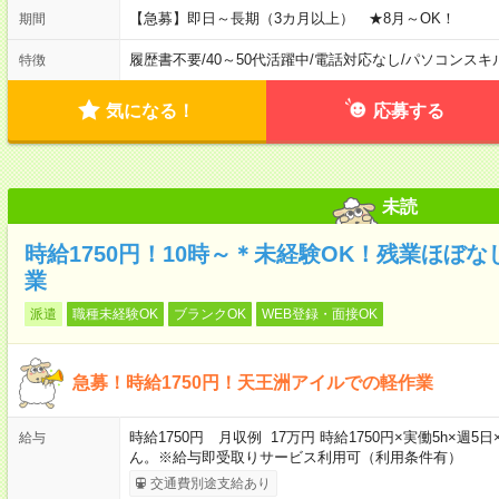
【急募】即日～長期（3カ月以上） ★8月～OK！
期間
履歴書不要
/
40～50代活躍中
/
電話対応なし
/
パソコンスキ
特徴
気になる！
応募する
未読
時給1750円！10時～＊未経験OK！残業ほぼ
業
派遣
職種未経験OK
ブランクOK
WEB登録・面接OK
急募！時給1750円！天王洲アイルでの軽作業
時給1750円 月収例 17万円 時給1750円×実働5h×
給与
ん。※給与即受取りサービス利用可（利用条件有）
交通費別途支給あり