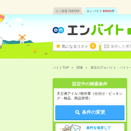
エン派遣
71573
件
エン バイト
82531
件
0
気になるリスト
保存した希
バイトTOP
関東
東京のアルバイト・バイト
設定中の検索条件
天王洲アイル / 軽作業（仕分け・ピッキン
グ・検品、商品管理）
条件の変更
条件を保存して