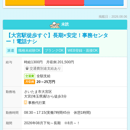
掲載日：2026.08.06
未読
【大宮駅徒歩すぐ】長期×安定！事務センタ
ー！電話ナシ
派遣
職種未経験OK
ブランクOK
WEB登録・面接OK
時給1300円 月収例 201,500円
給与
交通費別途支給あり
全額支給
交通費
20～25万円
月収例
さいたま市大宮区
勤務地
大宮(埼玉県)駅から徒歩3分
事務代行業
08:30～17:15(実働7時間45分 休憩1時間)
勤務時間
2026年08月下旬～長期 ※8月～！
期間