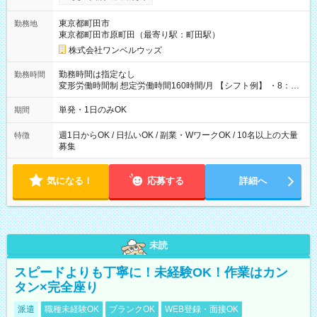
ンビニATMから 日払い分を引き落とせます！ 【試用期間】試
用期間なし
東京都町田市
勤務地
東京都町田市原町田（最寄り駅：町田駅）
株式会社ワンベルウッズ
勤務時間は指定なし
勤務時間
変形労働時間制 想定労働時間160時間/月 【シフト例】 ・8：00
～21：00
単発・1日のみOK
期間
週1日からOK / 日払いOK / 副業・WワークOK / 10名以上の大量
特徴
募集
気になる！
応募する
詳細へ
未読
スピードよりも丁寧に！未経験OK！作業はカン
タン×完全座り
派遣
職種未経験OK
ブランクOK
WEB登録・面接OK