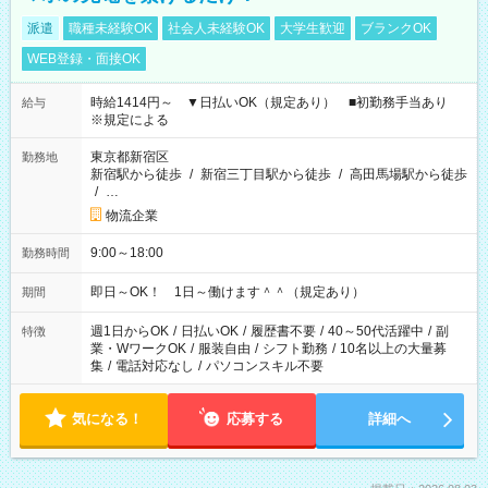
派遣
職種未経験OK
社会人未経験OK
大学生歓迎
ブランクOK
WEB登録・面接OK
時給1414円～ ▼日払いOK（規定あり） ■初勤務手当あり
給与
※規定による
東京都新宿区
勤務地
新宿駅から徒歩
/
新宿三丁目駅から徒歩
/
高田馬場駅から徒歩
/
…
物流企業
9:00～18:00
勤務時間
即日～OK！ 1日～働けます＾＾（規定あり）
期間
週1日からOK
/
日払いOK
/
履歴書不要
/
40～50代活躍中
/
副
特徴
業・WワークOK
/
服装自由
/
シフト勤務
/
10名以上の大量募
集
/
電話対応なし
/
パソコンスキル不要
気になる！
応募する
詳細へ