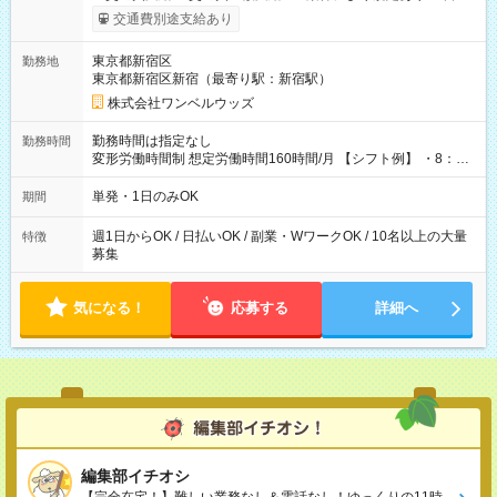
いOK！（規定あり） ┗働いたその日に現金GET♪ お仕事後はコ
交通費別途支給あり
ンビニATMから 日払い分を引き落とせます！ 【試用期間】試
用期間なし
東京都新宿区
勤務地
東京都新宿区新宿（最寄り駅：新宿駅）
株式会社ワンベルウッズ
勤務時間は指定なし
勤務時間
変形労働時間制 想定労働時間160時間/月 【シフト例】 ・8：00
～21：00
単発・1日のみOK
期間
週1日からOK / 日払いOK / 副業・WワークOK / 10名以上の大量
特徴
募集
気になる！
応募する
詳細へ
編集部イチオシ