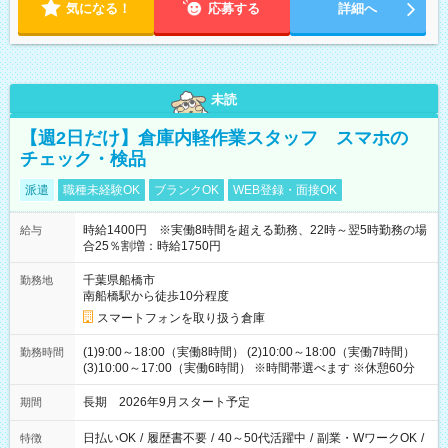
気になる！
応募する
詳細へ
未読
【週2日だけ】倉庫内軽作業スタッフ スマホの
チェック・検品
派遣
職種未経験OK
ブランクOK
WEB登録・面接OK
時給1400円 ※実働8時間を超える勤務、22時～翌5時勤務の場
給与
合25％割増：時給1750円
千葉県船橋市
勤務地
南船橋駅から徒歩10分程度
スマートフォンを取り扱う倉庫
(1)9:00～18:00（実働8時間） (2)10:00～18:00（実働7時間）
勤務時間
(3)10:00～17:00（実働6時間） ※時間帯選べます ※休憩60分
長期 2026年9月スタート予定
期間
日払いOK
/
履歴書不要
/
40～50代活躍中
/
副業・WワークOK
/
特徴