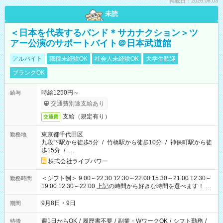
掲載日：2026.08.03
未読
＜日本を代表するバンド＊サカナクション＞ツ
アー公演のサポートバイト＠日本武道館
アルバイト
職種未経験OK
社会人未経験OK
大学生歓迎
ブランクOK
時給1250円～
給与
交通費別途支給あり
支給（規定有り）
交通費
東京都千代田区
勤務地
九段下駅から徒歩5分
/
竹橋駅から徒歩10分
/
神保町駅から徒
歩15分
/
…
株式会社ライブパワー
＜シフト例＞ 9:00～22:30 12:30～22:00 15:30～21:00 12:30～
勤務時間
19:00 12:30～22:00 上記の時間から好きな時間を選べます！ ※
時間は変更となる可能性があります
9月8日・9日
期間
週1日からOK
/
履歴書不要
/
副業・WワークOK
/
シフト勤務
/
特徴