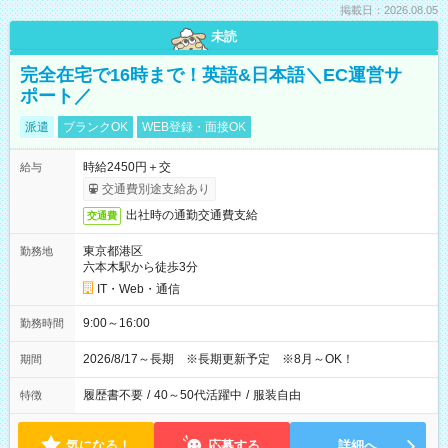
掲載日：2026.08.05
未読
完全在宅で16時まで！英語&日本語＼EC運営サ
ポート／
派遣
ブランクOK
WEB登録・面接OK
時給2450円＋交
給与
交通費別途支給あり
出社時の通勤交通費支給
交通費
東京都港区
勤務地
六本木駅から徒歩3分
IT・Web・通信
9:00～16:00
勤務時間
2026/8/17～長期 ※長期更新予定 ※8月～OK！
期間
履歴書不要
/
40～50代活躍中
/
服装自由
特徴
気になる！
応募する
詳細へ