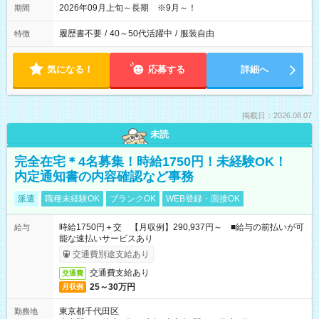
2026年09月上旬～長期 ※9月～！
期間
履歴書不要
/
40～50代活躍中
/
服装自由
特徴
気になる！
応募する
詳細へ
掲載日：2026.08.07
未読
完全在宅＊4名募集！時給1750円！未経験OK！
内定通知書の内容確認など事務
派遣
職種未経験OK
ブランクOK
WEB登録・面接OK
時給1750円＋交 【月収例】290,937円～ ■給与の前払いが可
給与
能な速払いサービスあり
交通費別途支給あり
交通費支給あり
交通費
25～30万円
月収例
東京都千代田区
勤務地