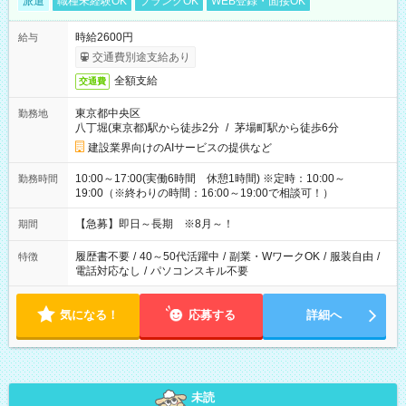
派遣
職種未経験OK
ブランクOK
WEB登録・面接OK
時給2600円
給与
交通費別途支給あり
全額支給
交通費
東京都中央区
勤務地
八丁堀(東京都)駅から徒歩2分
/
茅場町駅から徒歩6分
建設業界向けのAIサービスの提供など
10:00～17:00(実働6時間 休憩1時間) ※定時：10:00～
勤務時間
19:00（※終わりの時間：16:00～19:00で相談可！）
【急募】即日～長期 ※8月～！
期間
履歴書不要
/
40～50代活躍中
/
副業・WワークOK
/
服装自由
/
特徴
電話対応なし
/
パソコンスキル不要
気になる！
応募する
詳細へ
未読