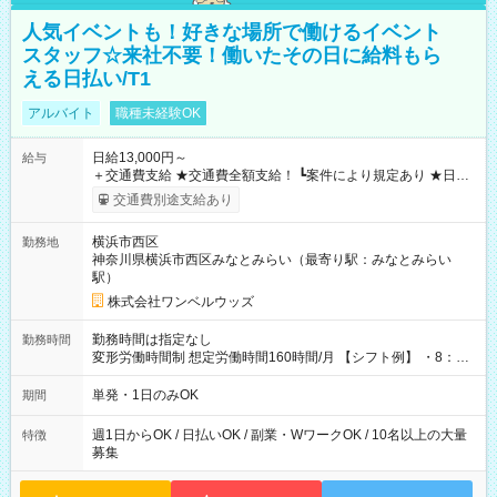
人気イベントも！好きな場所で働けるイベント
スタッフ☆来社不要！働いたその日に給料もら
える日払い/T1
アルバイト
職種未経験OK
日給13,000円～
給与
＋交通費支給 ★交通費全額支給！ ┗案件により規定あり ★日払
いOK！（規定あり） ┗働いたその日に現金GET♪ お仕事後はコ
交通費別途支給あり
ンビニATMから 日払い分を引き落とせます！ 【試用期間】試
用期間なし
横浜市西区
勤務地
神奈川県横浜市西区みなとみらい（最寄り駅：みなとみらい
駅）
株式会社ワンベルウッズ
勤務時間は指定なし
勤務時間
変形労働時間制 想定労働時間160時間/月 【シフト例】 ・8：00
～21：00
単発・1日のみOK
期間
週1日からOK / 日払いOK / 副業・WワークOK / 10名以上の大量
特徴
募集