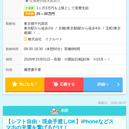
交通費別途支給あり
1ヶ月3万円を上限として実費支給
交通費
25～30万円
月収例
東京都千代田区
勤務地
東京駅から徒歩2分
/
京橋(東京都)駅から徒歩4分
/
宝町(東京
都)駅
/
…
株式会社 リクルート
09:30-18:30（休憩60分）実働8時間
勤務時間
2026年10月01日～長期 ※開始日相談OK ※10月～！
期間
履歴書不要
特徴
気になる！
応募する
詳細へ
掲載日：2026.08.07
未読
【シフト自由・現金手渡しOK】iPhoneなどス
マホの充電を繋げるだけ！