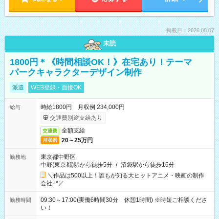
掲載日：2026.08.07
未読
1800円＊《時間相談OK！》在宅あり！テーマ
パークキャラクターデザイン制作
派遣
WEB登録・面接OK
時給1800円 月収例 234,000円
給与
交通費別途支給あり
全額支給
交通費
20～25万円
月収例
東京都中野区
勤務地
中野(東京都)駅から徒歩5分
/
沼袋駅から徒歩16分
＼作品は500以上！誰もが知る大ヒットアニメ・映画の制作
会社+*／
09:30～17:00(実働6時間30分 休憩1時間) ※時短ご相談くださ
勤務時間
い！