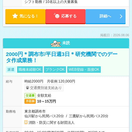
シフト勤務
/
10名以上の大量募集
気になる！
応募する
詳細へ
掲載日：2026.08.06
未読
2000円＊調布市/平日週3日＊研究機関でのデー
タ作成業務！
派遣
職種未経験OK
ブランクOK
WEB登録・面接OK
時給2000円 月収例 120,000円
給与
交通費別途支給あり
全額支給
交通費
10～15万円
月収例
東京都調布市
勤務地
仙川駅から民間バス20分
/
三鷹駅から民間バス20分
消防・防災に関する財団法人