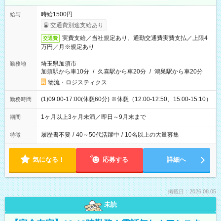
時給1500円
給与
交通費別途支給あり
実費支給／当社規定あり。通勤交通費実費支払／上限4
交通費
万円／月※規定あり
埼玉県加須市
勤務地
加須駅から車10分
/
久喜駅から車20分
/
鴻巣駅から車20分
物流・ロジスティクス
(1)09:00-17:00(休憩60分) ※休憩（12:00-12:50、15:00-15:10）
勤務時間
1ヶ月以上3ヶ月未満／即日～9月末まで
期間
履歴書不要
/
40～50代活躍中
/
10名以上の大量募集
特徴
気になる！
応募する
詳細へ
掲載日：2026.08.05
未読