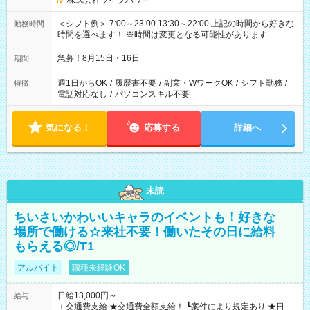
株式会社ライブパワー
＜シフト例＞ 7:00～23:00 13:30～22:00 上記の時間から好きな
勤務時間
時間を選べます！ ※時間は変更となる可能性があります
急募！8月15日・16日
期間
週1日からOK
/
履歴書不要
/
副業・WワークOK
/
シフト勤務
/
特徴
電話対応なし
/
パソコンスキル不要
気になる！
応募する
詳細へ
未読
ちいさいかわいいキャラのイベントも！好きな
場所で働ける☆来社不要！働いたその日に給料
もらえる◎/T1
アルバイト
職種未経験OK
日給13,000円～
給与
＋交通費支給 ★交通費全額支給！ ┗案件により規定あり ★日払