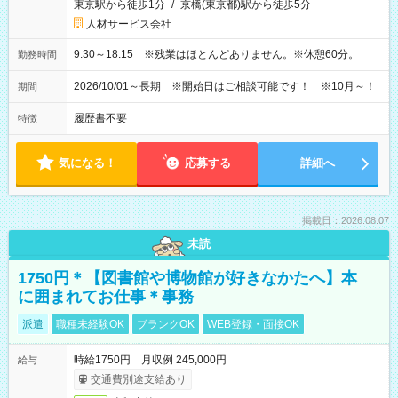
東京駅から徒歩1分
/
京橋(東京都)駅から徒歩5分
人材サービス会社
9:30～18:15 ※残業はほとんどありません。※休憩60分。
勤務時間
2026/10/01～長期 ※開始日はご相談可能です！ ※10月～！
期間
履歴書不要
特徴
気になる！
応募する
詳細へ
掲載日：2026.08.07
未読
1750円＊【図書館や博物館が好きなかたへ】本
に囲まれてお仕事＊事務
派遣
職種未経験OK
ブランクOK
WEB登録・面接OK
時給1750円 月収例 245,000円
給与
交通費別途支給あり