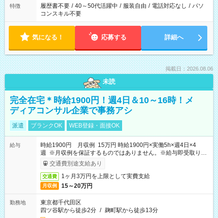
履歴書不要
/
40～50代活躍中
/
服装自由
/
電話対応なし
/
パソ
特徴
コンスキル不要
気になる！
応募する
詳細へ
掲載日：2026.08.06
未読
完全在宅＊時給1900円！週4日＆10～16時！メ
ディアコンサル企業で事務アシ
派遣
ブランクOK
WEB登録・面接OK
時給1900円 月収例 15万円 時給1900円×実働5h×週4日×4
給与
週 ※月収例を保証するものではありません。※給与即受取りサ
ービス利用可（利用条件有）
交通費別途支給あり
1ヶ月3万円を上限として実費支給
交通費
15～20万円
月収例
東京都千代田区
勤務地
四ツ谷駅から徒歩2分
/
麹町駅から徒歩13分