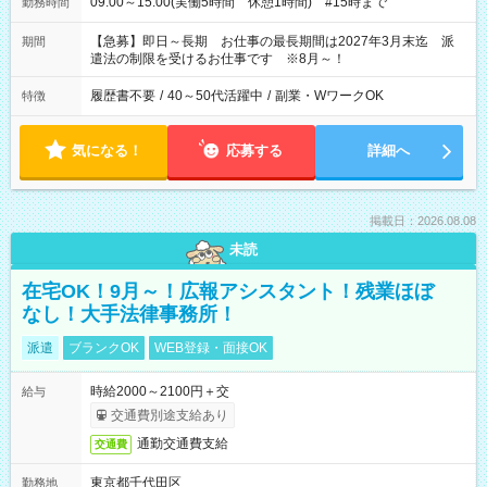
09:00～15:00(実働5時間 休憩1時間) #15時まで
勤務時間
【急募】即日～長期 お仕事の最長期間は2027年3月末迄 派
期間
遣法の制限を受けるお仕事です ※8月～！
履歴書不要
/
40～50代活躍中
/
副業・WワークOK
特徴
気になる！
応募する
詳細へ
掲載日：2026.08.08
未読
在宅OK！9月～！広報アシスタント！残業ほぼ
なし！大手法律事務所！
派遣
ブランクOK
WEB登録・面接OK
時給2000～2100円＋交
給与
交通費別途支給あり
通勤交通費支給
交通費
東京都千代田区
勤務地