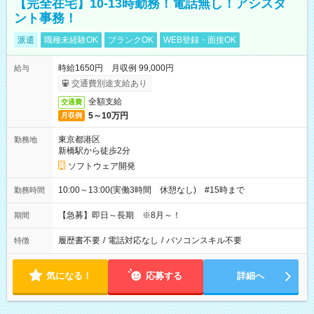
【完全在宅】10-13時勤務！電話無し！アシスタ
ント事務！
派遣
職種未経験OK
ブランクOK
WEB登録・面接OK
時給1650円 月収例 99,000円
給与
交通費別途支給あり
全額支給
交通費
5～10万円
月収例
東京都港区
勤務地
新橋駅から徒歩2分
ソフトウェア開発
10:00～13:00(実働3時間 休憩なし) #15時まで
勤務時間
【急募】即日～長期 ※8月～！
期間
履歴書不要
/
電話対応なし
/
パソコンスキル不要
特徴
気になる！
応募する
詳細へ