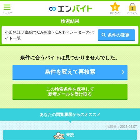
0
メニュー
気になる！
ログイン
検索結果
小田急江ノ島線でOA事務・OAオペレーターのバ
条件の変更
イト一覧
条件に合うバイトは見つかりませんでした。
条件を変えて再検索
この検索条件を保存して
新着メールを受け取る
あなたの閲覧履歴からのオススメ
掲載日：2026.08.07
未読