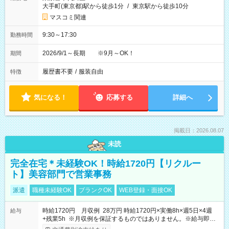
大手町(東京都)駅から徒歩1分
/
東京駅から徒歩10分
マスコミ関連
9:30～17:30
勤務時間
2026/9/1～長期 ※9月～OK！
期間
履歴書不要
/
服装自由
特徴
気になる！
応募する
詳細へ
掲載日：2026.08.07
未読
完全在宅＊未経験OK！時給1720円【リクルー
ト】美容部門で営業事務
派遣
職種未経験OK
ブランクOK
WEB登録・面接OK
時給1720円 月収例 28万円 時給1720円×実働8h×週5日×4週
給与
+残業5h ※月収例を保証するものではありません。※給与即受
取りサービス利用可（利用条件有）