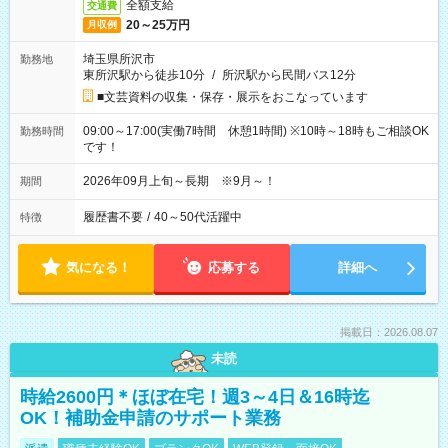
全額支給
交通費
20～25万円
月収例
埼玉県所沢市
勤務地
東所沢駅から徒歩10分
/
所沢駅から民間バス12分
■文芸資料の収集・保存・展示をおこなっています
09:00～17:00(実働7時間 休憩1時間) ※10時～18時もご相談OK
勤務時間
です！
2026年09月上旬～長期 ※9月～！
期間
履歴書不要
/
40～50代活躍中
特徴
気になる！
応募する
詳細へ
掲載日：2026.08.07
未読
時給2600円＊ほぼ在宅！週3～4日＆16時迄
OK！補助金申請のサポート業務