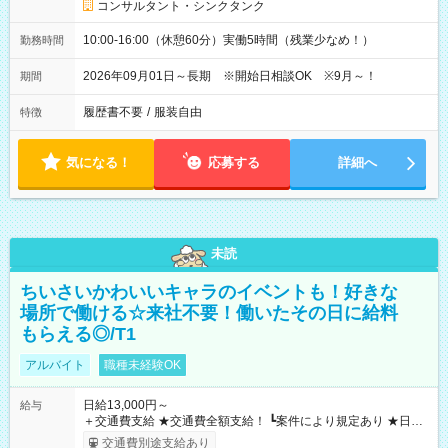
コンサルタント・シンクタンク
10:00-16:00（休憩60分）実働5時間（残業少なめ！）
勤務時間
2026年09月01日～長期 ※開始日相談OK ※9月～！
期間
履歴書不要
/
服装自由
特徴
気になる！
応募する
詳細へ
未読
ちいさいかわいいキャラのイベントも！好きな
場所で働ける☆来社不要！働いたその日に給料
もらえる◎/T1
アルバイト
職種未経験OK
日給13,000円～
給与
＋交通費支給 ★交通費全額支給！ ┗案件により規定あり ★日払
いOK！（規定あり） ┗働いたその日に現金GET♪ お仕事後はコ
交通費別途支給あり