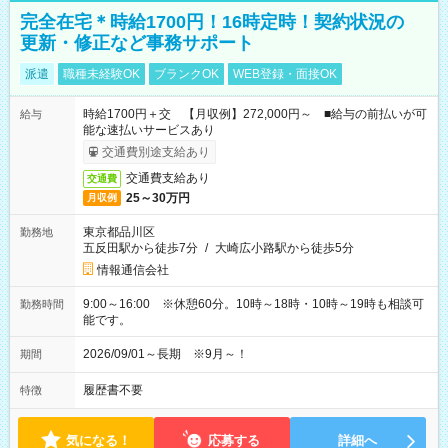
完全在宅＊時給1700円！16時定時！契約状況の
更新・修正など事務サポート
派遣
職種未経験OK
ブランクOK
WEB登録・面接OK
時給1700円＋交 【月収例】272,000円～ ■給与の前払いが可
給与
能な速払いサービスあり
交通費別途支給あり
交通費支給あり
交通費
25～30万円
月収例
東京都品川区
勤務地
五反田駅から徒歩7分
/
大崎広小路駅から徒歩5分
情報通信会社
9:00～16:00 ※休憩60分。10時～18時・10時～19時も相談可
勤務時間
能です。
2026/09/01～長期 ※9月～！
期間
履歴書不要
特徴
気になる！
応募する
詳細へ