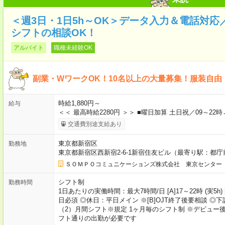
＜週3日・1日5h～OK＞データ入力＆電話対
シフトの相談OK！
アルバイト
職種未経験OK
副業・WワークOK！10名以上の大量募集！服装自由
時給1,880円～
給与
＜＜ 最高時給2280円 ＞＞ ■曜日加算 土日祝／09～22時
交通費別途支給あり
東京都新宿区
勤務地
東京都新宿区西新宿2-6-1新宿住友ビル（最寄り駅：都
ＳＯＭＰＯコミュニケーションズ株式会社 東京センター
シフト制
勤務時間
1日あたりの実働時間：最大7時間/日 [A]17～22時 (実5h) [
日必須 ◎休日：平日メイン ※[B]OJT終了後要相談 ◎下
（2）月間シフト※規定 1ヶ月毎のシフト制 ※デビュー後選
フト通りの出勤が必要です