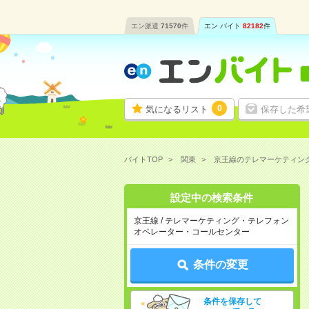
エン派遣
71570
件
エン バイト
82182
件
0
気になるリスト
保存した希
バイトTOP
関東
京王線のテレマーケティン
設定中の検索条件
京王線 / テレマーケティング・テレフォン
オペレーター・コールセンター
条件の変更
条件を保存して