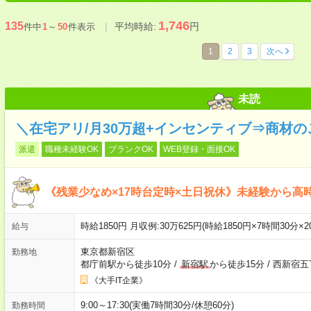
1,746
135
平均時給:
円
件中
1
～
50
件表示
1
2
3
次へ
未読
＼在宅アリ/月30万超+インセンティブ⇒商材
派遣
職種未経験OK
ブランクOK
WEB登録・面接OK
《残業少なめ×17時台定時×土日祝休》未経験から高時
時給1850円 月収例:30万625円(時給1850円×7時間30分×
給与
東京都新宿区
勤務地
都庁前駅から徒歩10分
/
新宿駅
から徒歩15分
/
西新宿五
《大手IT企業》
9:00～17:30(実働7時間30分/休憩60分)
勤務時間