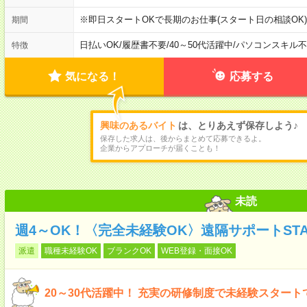
※即日スタートOKで長期のお仕事(スタート日の相談OK)
期間
日払いOK
/
履歴書不要
/
40～50代活躍中
/
パソコンスキル不
特徴
気になる！
応募する
興味のあるバイト
は、とりあえず保存しよう♪
保存した求人は、後からまとめて応募できるよ。
企業からアプローチが届くことも！
未読
週4～OK！〈完全未経験OK〉遠隔サポートSTA
派遣
職種未経験OK
ブランクOK
WEB登録・面接OK
20～30代活躍中！ 充実の研修制度で未経験スタート