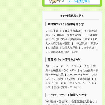
メールを受け取る
他の検索結果を見る
勤務地でバイト情報をさがす
ＪＲ山手線
ＪＲ京浜東北線
ＪＲ湘南新
宿ライン(高崎線－東海道本線)
ＪＲ湘南新
宿ライン(東北本線－横須賀線)
東京メトロ
丸ノ内線(池袋－荻窪)
ＪＲ総武線
東京メ
トロ銀座線
都営大江戸線
ＪＲ中央線
ＪＲ東海道本線(東京－熱海)
職種でバイト情報をさがす
窓口・ショールーム・カウンター受付
営
業・企画営業・ラウンダー
その他営業・販
売・サービス系
スーパーバイザー
レジ
スタッフ・販売（その他）
旅行関連
イ
ンサイドセールス
キャンペーン・PRスタ
ッフ
販売（家電・モバイル）
こだわりでバイト情報をさがす
WEB登録・面接OK
交通費別途支給あり