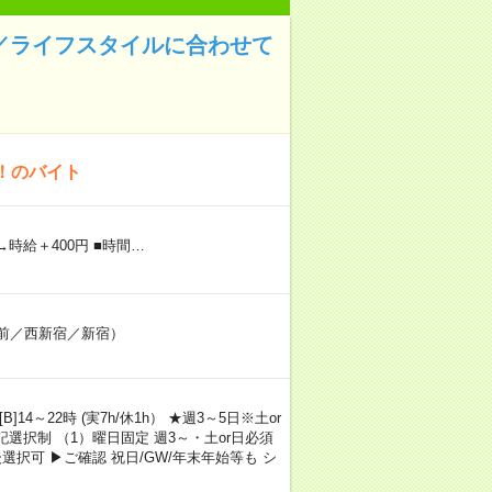
応／ライフスタイルに合わせて
！のバイト
→時給＋400円 ■時間…
庁前／西新宿／新宿）
B]14～22時 (実7h/休1h） ★週3～5日※土or
記選択制 （1）曜日固定 週3～・土or日必須
択可 ▶ご確認 祝日/GW/年末年始等も シ