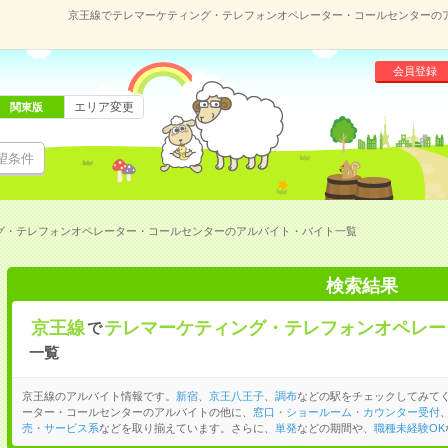
京王線でテレマーケティング・テレフォンオペレーター・コールセンターの
会員登録
エリア変更
関東版
望条件
グ・テレフォンオペレーター・コールセンターのアルバイト・バイト一覧
検索結果
京王線
テレマーケティング・テレフォンオペレー
で
一覧
京王線のアルバイト情報です。
新宿
、
京王八王子
、
調布
などの駅をチェックしてみて
ーター・コールセンターのアルバイトの他に、
窓口・ショールーム・カウンター受付
売・サービス系
などを取り揃えています。さらに、
単発
などの期間や、
職種未経験OK