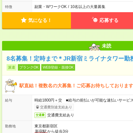
副業・WワークOK / 10名以上の大量募集
特徴
気になる！
応募する
未読
8名募集！定時まで＊JR新宿ミライナタワー勤
派遣
ブランクOK
WEB登録・面接OK
駅直結！複数名の大募集！ご応募お待ちしておりま
時給1800円＋交 ■給与の前払いが可能な速払いサービ
給与
交通費別途支給あり
交通費支給あり
交通費
東京都新宿区
勤務地
新宿駅
から徒歩3分