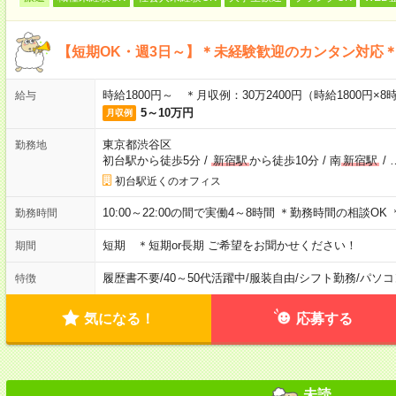
【短期OK・週3日～】＊未経験歓迎のカンタン対応
時給1800円～ ＊月収例：30万2400円（時給1800円×8
給与
5～10万円
月収例
東京都渋谷区
勤務地
初台駅から徒歩5分
/
新宿駅
から徒歩10分
/
南
新宿駅
/
初台駅近くのオフィス
10:00～22:00の間で実働4～8時間 ＊勤務時間の相談OK
勤務時間
短期 ＊短期or長期 ご希望をお聞かせください！
期間
履歴書不要
/
40～50代活躍中
/
服装自由
/
シフト勤務
/
パソコ
特徴
気になる！
応募する
未読