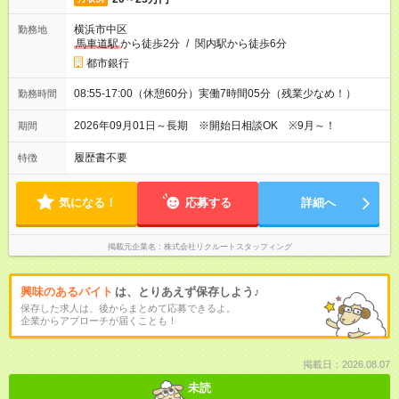
横浜市中区
勤務地
馬車道駅
から徒歩2分
/
関内駅から徒歩6分
都市銀行
08:55-17:00（休憩60分）実働7時間05分（残業少なめ！）
勤務時間
2026年09月01日～長期 ※開始日相談OK ※9月～！
期間
履歴書不要
特徴
気になる！
応募する
詳細へ
掲載元企業名
株式会社リクルートスタッフィング
興味のあるバイト
は、とりあえず保存しよう♪
保存した求人は、後からまとめて応募できるよ。
企業からアプローチが届くことも！
掲載日：2026.08.07
未読