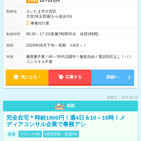
20～25万円
月収例
さいたま市大宮区
勤務地
大宮(埼玉県)駅から徒歩3分
事務代行業
08:30～17:15(実働7時間45分 休憩1時間)
勤務時間
2026年08月下旬～長期 ※8月～！
期間
履歴書不要
/
40～50代活躍中
/
服装自由
/
電話対応なし
/
パソ
特徴
コンスキル不要
気になる！
応募する
詳細へ
掲載日：2026.08.06
未読
完全在宅＊時給1900円！週4日＆10～16時！メ
ディアコンサル企業で事務アシ
派遣
ブランクOK
WEB登録・面接OK