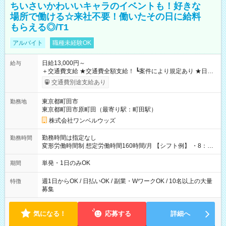
ちいさいかわいいキャラのイベントも！好きな
場所で働ける☆来社不要！働いたその日に給料
もらえる◎/T1
アルバイト
職種未経験OK
日給13,000円～
給与
＋交通費支給 ★交通費全額支給！ ┗案件により規定あり ★日払
いOK！（規定あり） ┗働いたその日に現金GET♪ お仕事後はコ
交通費別途支給あり
ンビニATMから 日払い分を引き落とせます！ 【試用期間】試
用期間なし
東京都町田市
勤務地
東京都町田市原町田（最寄り駅：町田駅）
株式会社ワンベルウッズ
勤務時間は指定なし
勤務時間
変形労働時間制 想定労働時間160時間/月 【シフト例】 ・8：00
～21：00
単発・1日のみOK
期間
週1日からOK / 日払いOK / 副業・WワークOK / 10名以上の大量
特徴
募集
気になる！
応募する
詳細へ