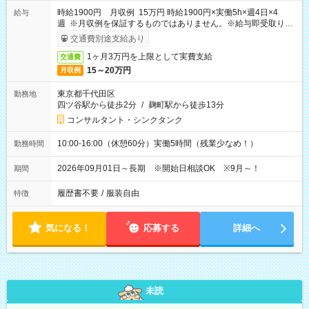
時給1900円 月収例 15万円 時給1900円×実働5h×週4日×4
給与
週 ※月収例を保証するものではありません。※給与即受取りサ
ービス利用可（利用条件有）
交通費別途支給あり
1ヶ月3万円を上限として実費支給
交通費
15～20万円
月収例
東京都千代田区
勤務地
四ツ谷駅から徒歩2分
/
麹町駅から徒歩13分
コンサルタント・シンクタンク
10:00-16:00（休憩60分）実働5時間（残業少なめ！）
勤務時間
2026年09月01日～長期 ※開始日相談OK ※9月～！
期間
履歴書不要
/
服装自由
特徴
気になる！
応募する
詳細へ
未読