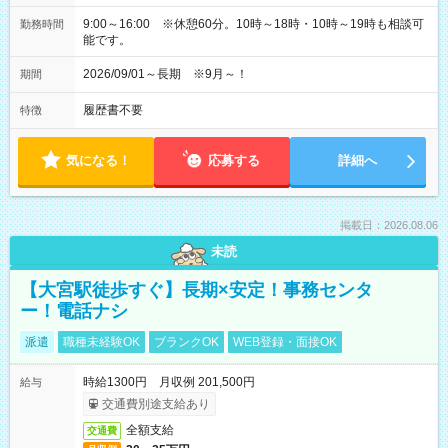
9:00～16:00 ※休憩60分。10時～18時・10時～19時も相談可
勤務時間
能です。
2026/09/01～長期 ※9月～！
期間
履歴書不要
特徴
気になる！
応募する
詳細へ
掲載日：2026.08.06
未読
【大宮駅徒歩すぐ】長期×安定！事務センタ
ー！電話ナシ
派遣
職種未経験OK
ブランクOK
WEB登録・面接OK
時給1300円 月収例 201,500円
給与
交通費別途支給あり
全額支給
交通費