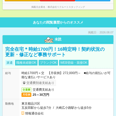
掲載元企業名
株式会社リクルートスタッフィング
あなたの閲覧履歴からのオススメ
掲載日：2026.08.07
未読
完全在宅＊時給1700円！16時定時！契約状況の
更新・修正など事務サポート
派遣
職種未経験OK
ブランクOK
WEB登録・面接OK
時給1700円＋交 【月収例】272,000円～ ■給与の前払いが可
給与
能な速払いサービスあり
交通費別途支給あり
交通費支給あり
交通費
25～30万円
月収例
東京都品川区
勤務地
五反田駅から徒歩7分
/
大崎広小路駅から徒歩5分
情報通信会社