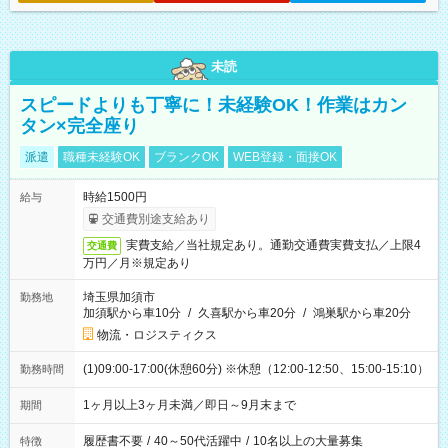
未読
スピードよりも丁寧に！未経験OK！作業はカン
タン×完全座り
派遣
職種未経験OK
ブランクOK
WEB登録・面接OK
時給1500円
給与
交通費別途支給あり
実費支給／当社規定あり。通勤交通費実費支払／上限4
交通費
万円／月※規定あり
埼玉県加須市
勤務地
加須駅から車10分
/
久喜駅から車20分
/
鴻巣駅から車20分
物流・ロジスティクス
(1)09:00-17:00(休憩60分) ※休憩（12:00-12:50、15:00-15:10）
勤務時間
1ヶ月以上3ヶ月未満／即日～9月末まで
期間
履歴書不要
/
40～50代活躍中
/
10名以上の大量募集
特徴