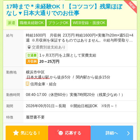
NEW
17時まで＊未経験OK！【コツコツ】残業ほぼ
なし▼日本大通りでのお仕事
派遣
職種未経験OK
ブランクOK
WEB登録・面接OK
時給1600円 月収例 23万円 時給1600円×実働7h20m×週5日×4
給与
週 ※月収例を保証するものではありません。※給与即受取りサ
ービス利用可（利用条件有）
交通費別途支給あり
1ヶ月3万円を上限として実費支給
交通費
20～25万円
月収例
横浜市中区
勤務地
日本大通り駅
から徒歩5分
/
関内駅から徒歩15分
信用金庫・組合
08:40-17:00（休憩60分）実働7時間20分（残業少なめ！）
勤務時間
2026年09月01日～長期 ※開始日相談OK ※9月～！
期間
履歴書不要
特徴
気になる！
応募する
詳細へ