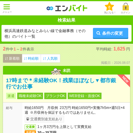
0
メニュー
気になる！
ログイン
検索結果
横浜高速鉄道みなとみらい線で金融事務（その
条件の変更
他）のバイト一覧
2
1,625
件中
1
～
2
件表示
平均時給:
円
新着順
時給順
人気順
掲載日：2026.08.07
未読
NEW
17時まで＊未経験OK！残業ほぼなし▼都市銀
行でお仕事
派遣
職種未経験OK
ブランクOK
WEB登録・面接OK
時給1650円 月収例 23万円 時給1650円×実働7h5m×週5日×4
給与
週 ※月収例を保証するものではありません。
交通費別途支給あり
1ヶ月3万円を上限として実費支給
交通費
20～25万円
月収例