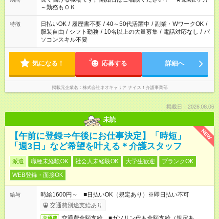
～勤務もＯＫ
日払いOK
/
履歴書不要
/
40～50代活躍中
/
副業・WワークOK
/
特徴
服装自由
/
シフト勤務
/
10名以上の大量募集
/
電話対応なし
/
パ
ソコンスキル不要
気になる！
応募する
詳細へ
掲載元企業名
株式会社ネオキャリア ナイス！介護事業部
掲載日：2026.08.06
未読
NEW
【午前に登録⇒午後にお仕事決定】「時短」
「週3日」など希望を叶える＊介護スタッフ
派遣
職種未経験OK
社会人未経験OK
大学生歓迎
ブランクOK
WEB登録・面接OK
時給1600円～ ■日払いOK（規定あり）※即日払い不可
給与
交通費別途支給あり
交通費全額支給 ■ガソリン代も全額支給（規定あ
交通費