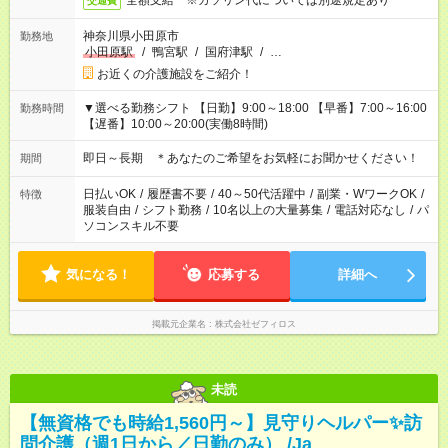
全額支給 ※ガソリン代については別途規定あり
交通費
神奈川県小田原市
勤務地
小田原駅
/
鴨宮駅
/
国府津駅
/
…
お近くの介護施設をご紹介！
▼選べる勤務シフト 【日勤】9:00～18:00 【早番】7:00～16:00
勤務時間
【遅番】10:00～20:00(実働8時間)
即日～長期 ＊あなたのご希望をお気軽にお聞かせください！
期間
日払いOK
/
履歴書不要
/
40～50代活躍中
/
副業・WワークOK
/
特徴
服装自由
/
シフト勤務
/
10名以上の大量募集
/
電話対応なし
/
パ
ソコンスキル不要
気になる！
応募する
詳細へ
掲載元企業名
株式会社ゼフィロス
未読
【無資格でも時給1,560円～】見守りヘルパー✨訪
問介護（週1日から／日勤のみ） /Ja