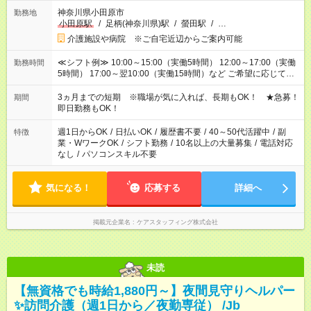
神奈川県小田原市
勤務地
小田原駅
/
足柄(神奈川県)駅
/
螢田駅
/
…
介護施設や病院 ※ご自宅近辺からご案内可能
≪シフト例≫ 10:00～15:00（実働5時間） 12:00～17:00（実働
勤務時間
5時間） 17:00～翌10:00（実働15時間）など ご希望に応じて、
働く時間は調整できます！ お気軽に担当へ相談ください！
3ヵ月までの短期 ※職場が気に入れば、長期もOK！ ★急募！
期間
即日勤務もOK！
週1日からOK
/
日払いOK
/
履歴書不要
/
40～50代活躍中
/
副
特徴
業・WワークOK
/
シフト勤務
/
10名以上の大量募集
/
電話対応
なし
/
パソコンスキル不要
気になる！
応募する
詳細へ
掲載元企業名
ケアスタッフィング株式会社
未読
【無資格でも時給1,880円～】夜間見守りヘルパー
✨訪問介護（週1日から／夜勤専従） /Jb