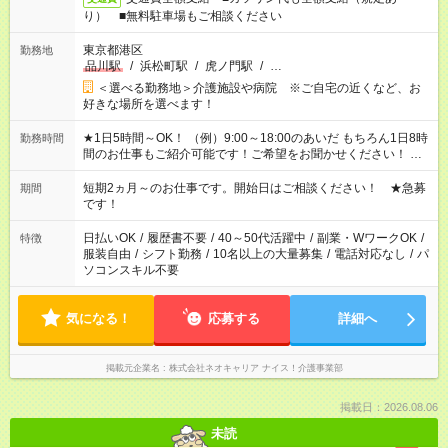
り） ■無料駐車場もご相談ください
東京都港区
勤務地
品川駅
/
浜松町駅
/
虎ノ門駅
/
…
＜選べる勤務地＞介護施設や病院 ※ご自宅の近くなど、お
好きな場所を選べます！
★1日5時間～OK！ （例）9:00～18:00のあいだ もちろん1日8時
勤務時間
間のお仕事もご紹介可能です！ご希望をお聞かせください！ ※
週最低15時間以上の勤務が必要です
短期2ヵ月～のお仕事です。開始日はご相談ください！ ★急募
期間
です！
日払いOK
/
履歴書不要
/
40～50代活躍中
/
副業・WワークOK
/
特徴
服装自由
/
シフト勤務
/
10名以上の大量募集
/
電話対応なし
/
パ
ソコンスキル不要
気になる！
応募する
詳細へ
掲載元企業名
株式会社ネオキャリア ナイス！介護事業部
掲載日：2026.08.06
未読