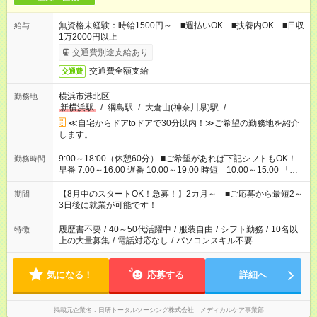
無資格未経験：時給1500円～ ■週払いOK ■扶養内OK ■日収
給与
1万2000円以上
交通費別途支給あり
交通費全額支給
交通費
横浜市港北区
勤務地
新横浜駅
/
綱島駅
/
大倉山(神奈川県)駅
/
…
≪自宅からドアtoドアで30分以内！≫ご希望の勤務地を紹介
します。
9:00～18:00（休憩60分） ■ご希望があれば下記シフトもOK！
勤務時間
早番 7:00～16:00 遅番 10:00～19:00 時短 10:00～15:00 「家
族と休みを合わせたい」 「余裕を持って夕飯の準備がしたい」
「できれば残業はしたくない」 など、ご希望を教えてください
【8月中のスタートOK！急募！】2カ月～ ■ご応募から最短2～
期間
ね。 ※Wワーク希望の方へ 今ご覧のお仕事で希望する勤務時間
3日後に就業が可能です！
と、もう1つのお仕事の勤務時間。 合計で週40時間を超える場
合は応募できません。
履歴書不要
/
40～50代活躍中
/
服装自由
/
シフト勤務
/
10名以
特徴
上の大量募集
/
電話対応なし
/
パソコンスキル不要
気になる！
応募する
詳細へ
掲載元企業名
日研トータルソーシング株式会社 メディカルケア事業部