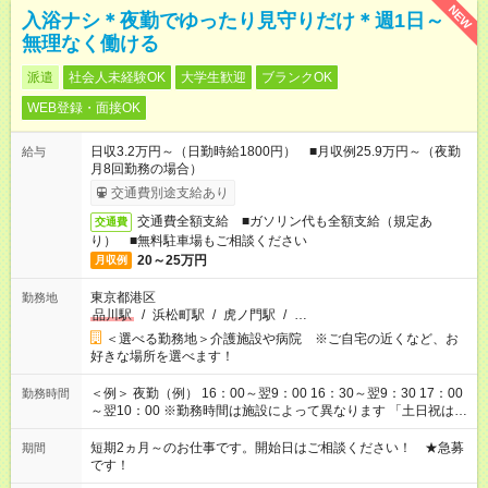
NEW
入浴ナシ＊夜勤でゆったり見守りだけ＊週1日～
無理なく働ける
派遣
社会人未経験OK
大学生歓迎
ブランクOK
WEB登録・面接OK
日収3.2万円～（日勤時給1800円） ■月収例25.9万円～（夜勤
給与
月8回勤務の場合）
交通費別途支給あり
交通費全額支給 ■ガソリン代も全額支給（規定あ
交通費
り） ■無料駐車場もご相談ください
20～25万円
月収例
東京都港区
勤務地
品川駅
/
浜松町駅
/
虎ノ門駅
/
…
＜選べる勤務地＞介護施設や病院 ※ご自宅の近くなど、お
好きな場所を選べます！
＜例＞ 夜勤（例） 16：00～翌9：00 16：30～翌9：30 17：00
勤務時間
～翌10：00 ※勤務時間は施設によって異なります 「土日祝は休
みたい」 「しっかり稼ぎたい」 「もう少し遅い時間から始めた
い」など ご希望にあったお仕事をご案内いたします。 ※未経験
短期2ヵ月～のお仕事です。開始日はご相談ください！ ★急募
期間
の方の場合は1～2ヶ月間は日中での仕事を経験いただき、 お
です！
仕事に慣れてからの夜勤になります。 ★家庭の都合でお休みが