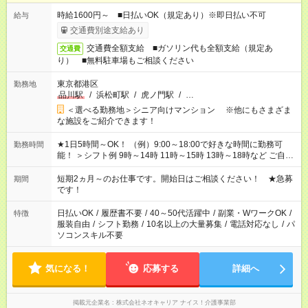
時給1600円～ ■日払いOK（規定あり）※即日払い不可
給与
交通費別途支給あり
交通費全額支給 ■ガソリン代も全額支給（規定あ
交通費
り） ■無料駐車場もご相談ください
東京都港区
勤務地
品川駅
/
浜松町駅
/
虎ノ門駅
/
…
＜選べる勤務地＞シニア向けマンション ※他にもさまざま
な施設をご紹介できます！
★1日5時間～OK！ （例）9:00～18:00で好きな時間に勤務可
勤務時間
能！ ＞シフト例 9時～14時 11時～15時 13時～18時など ご自身
のご都合に合わせて勤務時間をご相談ください！ ★家庭の都合
でお休みや時間の調整が必要な場合も遠慮なくご相談くださ
短期2ヵ月～のお仕事です。開始日はご相談ください！ ★急募
期間
い。
です！
日払いOK
/
履歴書不要
/
40～50代活躍中
/
副業・WワークOK
/
特徴
服装自由
/
シフト勤務
/
10名以上の大量募集
/
電話対応なし
/
パ
ソコンスキル不要
気になる！
応募する
詳細へ
掲載元企業名
株式会社ネオキャリア ナイス！介護事業部