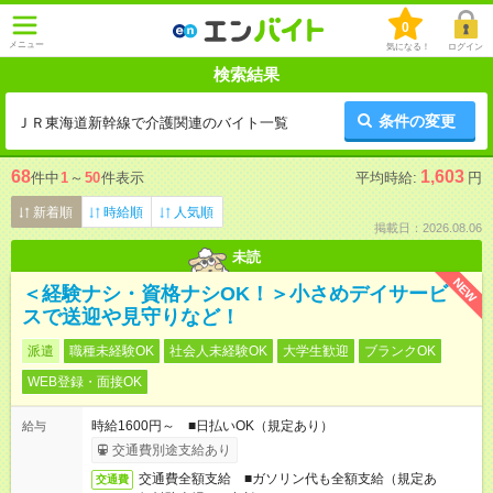
0
メニュー
気になる！
ログイン
検索結果
条件の変更
ＪＲ東海道新幹線で介護関連のバイト一覧
68
1,603
件中
1
～
50
件表示
平均時給:
円
新着順
時給順
人気順
掲載日：2026.08.06
未読
NEW
＜経験ナシ・資格ナシOK！＞小さめデイサービ
スで送迎や見守りなど！
派遣
職種未経験OK
社会人未経験OK
大学生歓迎
ブランクOK
WEB登録・面接OK
時給1600円～ ■日払いOK（規定あり）
給与
交通費別途支給あり
交通費全額支給 ■ガソリン代も全額支給（規定あ
交通費