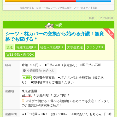
掲載元企業名
日研トータルソーシング株式会社 メディカルケア事業部
掲載日：2026.08.06
未読
NEW
シーツ・枕カバーの交換から始める介護！無資
格でも稼げる＊
派遣
職種未経験OK
社会人未経験OK
大学生歓迎
ブランクOK
WEB登録・面接OK
時給1600円～ ■日払いOK（規定あり）※即日払い不可
給与
交通費別途支給あり
交通費全額支給 ■ガソリン代も全額支給（規定あ
交通費
り） ■無料駐車場もご相談ください
東京都港区
勤務地
品川駅
/
浜松町駅
/
虎ノ門駅
/
…
＜近所で働ける！選べる勤務地＞初めてでも安心！ピッタリ
の介護施設や病院をご紹介！
★1日5時間～OK！ （例）9:00～18:00のあいだ もちろん1日8時
勤務時間