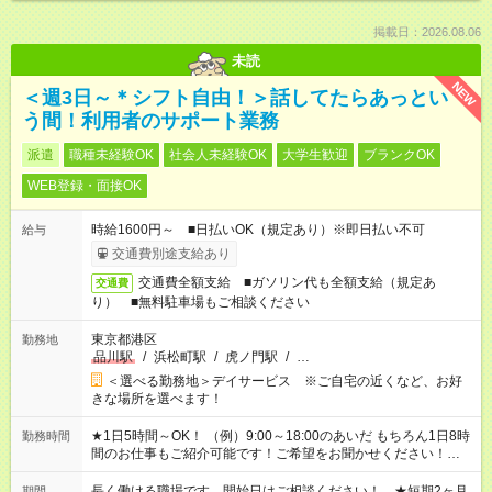
掲載日：2026.08.06
未読
NEW
＜週3日～＊シフト自由！＞話してたらあっとい
う間！利用者のサポート業務
派遣
職種未経験OK
社会人未経験OK
大学生歓迎
ブランクOK
WEB登録・面接OK
時給1600円～ ■日払いOK（規定あり）※即日払い不可
給与
交通費別途支給あり
交通費全額支給 ■ガソリン代も全額支給（規定あ
交通費
り） ■無料駐車場もご相談ください
東京都港区
勤務地
品川駅
/
浜松町駅
/
虎ノ門駅
/
…
＜選べる勤務地＞デイサービス ※ご自宅の近くなど、お好
きな場所を選べます！
★1日5時間～OK！ （例）9:00～18:00のあいだ もちろん1日8時
勤務時間
間のお仕事もご紹介可能です！ご希望をお聞かせください！★家
庭の都合でお休みが必要な場合も遠慮なくご相談ください。 ※
週最低15時間以上の勤務が必要です
長く働ける職場です。開始日はご相談ください！ ★短期2ヶ月
期間