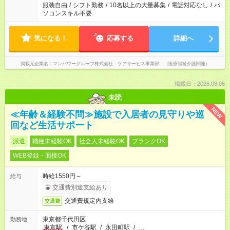
服装自由
/
シフト勤務
/
10名以上の大量募集
/
電話対応なし
/
パ
ソコンスキル不要
気になる！
応募する
詳細へ
掲載元企業名
マンパワーグループ株式会社 ケアサービス事業部 （医療福祉介護関連）
掲載日：2026.08.06
未読
NEW
≪年齢＆経験不問≫施設で入居者の見守りや巡
回など生活サポート
派遣
職種未経験OK
社会人未経験OK
ブランクOK
WEB登録・面接OK
時給1550円～
給与
交通費別途支給あり
交通費規定内支給
交通費
東京都千代田区
勤務地
東京駅
/
市ケ谷駅
/
永田町駅
/
…