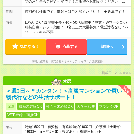
間のお仕事もご紹介可能です！ご希望をお聞かせください！★家
庭の都合でお休みが必要な場合も遠慮なくご相談ください。 ※
週最低15時間以上の勤務が必要です
長期のお仕事です。開始日はご相談ください！ ★急募です！
期間
日払いOK
/
履歴書不要
/
40～50代活躍中
/
副業・WワークOK
/
特徴
服装自由
/
シフト勤務
/
10名以上の大量募集
/
電話対応なし
/
パ
ソコンスキル不要
気になる！
応募する
詳細へ
掲載元企業名
株式会社ネオキャリア ナイス！介護事業部
掲載日：2026.08.06
未読
NEW
＜週3日～＊カンタン！＞高級マンションで買い
物代行などの生活サポート！
派遣
職種未経験OK
社会人未経験OK
大学生歓迎
ブランクOK
WEB登録・面接OK
時給1600円 有資格・有経験時給1800円 介護福祉士時給
給与
1900円 ■日払いOK（規定あり）※即日払い不可