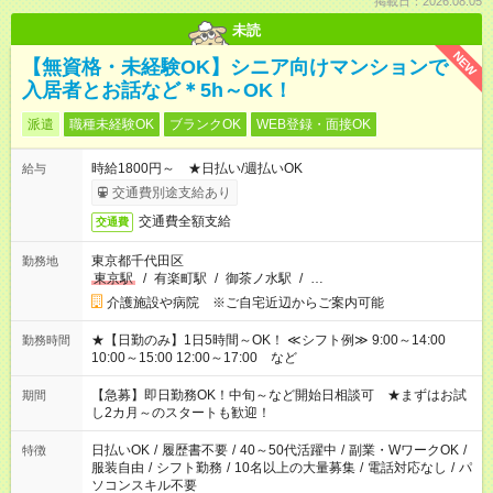
掲載日：2026.08.05
未読
NEW
【無資格・未経験OK】シニア向けマンションで
入居者とお話など＊5h～OK！
派遣
職種未経験OK
ブランクOK
WEB登録・面接OK
時給1800円～ ★日払い/週払いOK
給与
交通費別途支給あり
交通費全額支給
交通費
東京都千代田区
勤務地
東京駅
/
有楽町駅
/
御茶ノ水駅
/
…
介護施設や病院 ※ご自宅近辺からご案内可能
★【日勤のみ】1日5時間～OK！ ≪シフト例≫ 9:00～14:00
勤務時間
10:00～15:00 12:00～17:00 など
【急募】即日勤務OK！中旬～など開始日相談可 ★まずはお試
期間
し2カ月～のスタートも歓迎！
日払いOK
/
履歴書不要
/
40～50代活躍中
/
副業・WワークOK
/
特徴
服装自由
/
シフト勤務
/
10名以上の大量募集
/
電話対応なし
/
パ
ソコンスキル不要