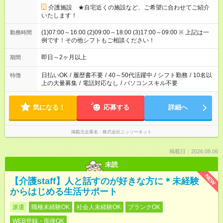
介護施設 ★自宅近くの施設など、ご希望に合わせてご紹介
いたします！
(1)07:00～16:00 (2)09:00～18:00 (3)17:00～09:00 ※ 上記は一
勤務時間
例です！その他シフトもご相談ください！
即日～2ヶ月以上
期間
日払いOK
/
履歴書不要
/
40～50代活躍中
/
シフト勤務
/
10名以
特徴
上の大量募集
/
電話対応なし
/
パソコンスキル不要
気になる！
応募する
詳細へ
掲載元企業名
株式会社ニッソーネット
掲載日：2026.08.06
未読
NEW
【介護staff】人と話すのが好きな方に＊未経験
からはじめる生活サポート
派遣
職種未経験OK
社会人未経験OK
ブランクOK
WEB登録・面接OK