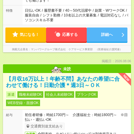
でも働けます！
短時間・短期間の就業はご案内が難しい場合があります
日払いOK
/
履歴書不要
/
40～50代活躍中
/
副業・WワークOK
/
特徴
服装自由
/
シフト勤務
/
10名以上の大量募集
/
電話対応なし
/
パ
ソコンスキル不要
気になる！
応募する
詳細へ
掲載元企業名
マンパワーグループ株式会社 ケアサービス事業部 （医療福祉介護関連）
掲載日：2026.08.06
未読
NEW
【月収16万以上！年齢不問】あなたの希望に合
わせて働ける！日勤介護＊週3日～ＯＫ
派遣
職種未経験OK
社会人未経験OK
ブランクOK
WEB登録・面接OK
初任者研修：時給1700円～ 介護福祉士：時給1800円～ ※日
給与
払い・週払いOK
交通費別途支給あり