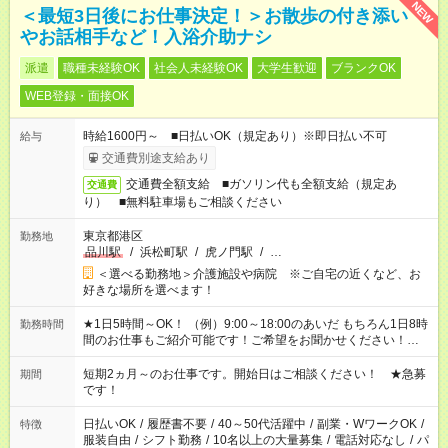
NEW
＜最短3日後にお仕事決定！＞お散歩の付き添い
やお話相手など！入浴介助ナシ
派遣
職種未経験OK
社会人未経験OK
大学生歓迎
ブランクOK
WEB登録・面接OK
時給1600円～ ■日払いOK（規定あり）※即日払い不可
給与
交通費別途支給あり
交通費全額支給 ■ガソリン代も全額支給（規定あ
交通費
り） ■無料駐車場もご相談ください
東京都港区
勤務地
品川駅
/
浜松町駅
/
虎ノ門駅
/
…
＜選べる勤務地＞介護施設や病院 ※ご自宅の近くなど、お
好きな場所を選べます！
★1日5時間～OK！ （例）9:00～18:00のあいだ もちろん1日8時
勤務時間
間のお仕事もご紹介可能です！ご希望をお聞かせください！★家
庭の都合でお休みが必要な場合も遠慮なくご相談ください。 ※
週最低15時間以上の勤務が必要です
短期2ヵ月～のお仕事です。開始日はご相談ください！ ★急募
期間
です！
日払いOK
/
履歴書不要
/
40～50代活躍中
/
副業・WワークOK
/
特徴
服装自由
/
シフト勤務
/
10名以上の大量募集
/
電話対応なし
/
パ