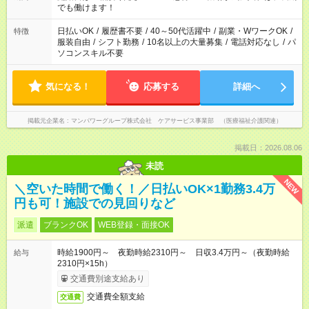
となります ※労働者派遣法（日雇い派遣の原則禁止）により、
でも働けます！
短時間・短期間の就業はご案内が難しい場合があります
日払いOK
/
履歴書不要
/
40～50代活躍中
/
副業・WワークOK
/
特徴
服装自由
/
シフト勤務
/
10名以上の大量募集
/
電話対応なし
/
パ
ソコンスキル不要
気になる！
応募する
詳細へ
掲載元企業名
マンパワーグループ株式会社 ケアサービス事業部 （医療福祉介護関連）
掲載日：2026.08.06
未読
NEW
＼空いた時間で働く！／日払いOK×1勤務3.4万
円も可！施設での見回りなど
派遣
ブランクOK
WEB登録・面接OK
時給1900円～ 夜勤時給2310円～ 日収3.4万円～（夜勤時給
給与
2310円×15h）
交通費別途支給あり
交通費全額支給
交通費