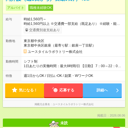
アルバイト
職種未経験OK
時給1,560円～
給与
時給1,560円以上 ※交通費一部支給（既定あり） ※経験・能力を
考慮して決定します 【収入例】 週1回勤務の場合：1,560円×8時
交通費別途支給あり
間×4回=4万9,920円 週3回勤務の場合：1,560円×8時間×12回
=14万9,760円 週5回勤務の場合：1,560円×8時間×20回=24万
東京都中央区
勤務地
9,600円 【試用期間】試用期間あり 試用期間の長さ：2ヶ月
東京都中央区銀座（最寄り駅：銀座一丁目駅）
※ 雇用形態と給与に、本採用時と異なる部分があります。 雇用
形態：本採用時と同じです。 給与：時給 1,230円以上
ユースタイルラボラトリー株式会社
シフト制
勤務時間
1日あたりの実働時間：最大8時間/日 【日勤】 7：00～22：00
の間で8時間勤務（休憩時間は法定通り） ※週1日～OK ／ 夜勤
なし ＊＊ 勤務時間例 ＊＊ ■8時から17時 ■9時から18時 ■10
週1日からOK / 日払いOK / 副業・WワークOK
特徴
時から19時 ■12時から21時 など ※訪問先により変動 ※曜日固
定（毎週同じ曜日勤務）
気になる！
応募する
詳細へ
掲載元企業名
ユースタイルラボラトリー株式会社
掲載日：2026.08.06
未読