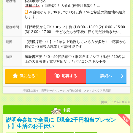
横浜市港北区
勤務地
新横浜駅
/
綱島駅
/
大倉山(神奈川県)駅
/
…
≪自宅からドアtoドアで30分以内！≫ご希望の勤務地を紹介
します。
1日5時間からOK！ ■シフト例 (1)8:00～13:00 (2)10:00～15:00
勤務時間
(3)12:00～17:00 「子どもたちが学校に行く間だけ働きたい」
「余裕を持って夕飯の準備がしたい」 「午前中は働いて、午後
はプライベートの時間にしたい」 など、ご希望を教えてくださ
【積極採用中！】＊1年以上勤務している方が多数！ご応募から
期間
いね。 ※Wワーク希望の方へ 今ご覧のお仕事で希望する勤務時
最短2～3日後の就業も相談可能です！
間と、もう1つのお仕事の勤務時間。 合計で週40時間を超える
場合は応募できません。
履歴書不要
/
40～50代活躍中
/
服装自由
/
シフト勤務
/
10名以
特徴
上の大量募集
/
電話対応なし
/
パソコンスキル不要
気になる！
応募する
詳細へ
掲載元企業名
日研トータルソーシング株式会社 メディカルケア事業部
掲載日：2026.08.06
未読
NEW
説明会参加で全員に【現金2千円相当プレゼン
ト】生活のお手伝い