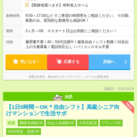
【勤務地選べます】有料老人ホーム
9:00～17:00など ※ご希望の時間帯をご相談ください。 ※日勤、
勤務時間
夜勤のみ、変則的な勤務等も相談OK！
2ヶ月～OK ※スタート日はお気軽にご相談ください！
期間
履歴書不要
/
40～50代活躍中
/
服装自由
/
シフト勤務
/
10名以
特徴
上の大量募集
/
電話対応なし
/
パソコンスキル不要
気になる！
応募する
詳細へ
掲載元企業名
株式会社スタッフサービス メディカル事業本部
掲載日：2026.08.06
未読
NEW
【1日5時間～OK＊自由シフト】高級シニア向
けマンションで生活サポ
派遣
職種未経験OK
社会人未経験OK
大学生歓迎
ブランクOK
WEB登録・面接OK