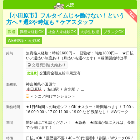
未読
NEW
【小田原市】フルタイムじゃ働けない！という
方へ＊週2や時短も＊ケアスタッフ
派遣
職種未経験OK
社会人未経験OK
大学生歓迎
ブランクOK
WEB登録・面接OK
無資格未経験：時給1600円～ 経験者：時給1800円～ ★日払
給与
い／週払い制度あり（月払いも選べます）※稼働開始時は手続き
完了次第のお支払いとなります。
交通費別途支給あり
交通費全額支給※規定有
交通費
神奈川県小田原市
勤務地
小田原駅
/
栢山駅
/
富水駅
/
…
＜シニア向けマンション＞
★1日6時間～の時短シフトOK ★スタート時間選べます！ 7:00～
勤務時間
16:00 9:00～17:00 11:00～19:00 など 残業なし！ ※Wワークの
場合、他のお仕事と合わせ週40時間超の就業はご案内できませ
ん ※法令に基づき、週20時間以上勤務は社会保険への加入対象
開始日はご相談ください！ ★急募 ★職場が気に入れば、長期
期間
となります ※労働者派遣法（日雇い派遣の原則禁止）により、
でも働けます！
短時間・短期間の就業はご案内が難しい場合があります
日払いOK
/
履歴書不要
/
40～50代活躍中
/
副業・WワークOK
/
特徴