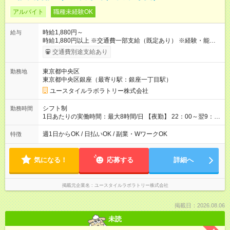
アルバイト
職種未経験OK
時給1,880円～
給与
時給1,880円以上 ※交通費一部支給（既定あり） ※経験・能力を
考慮して決定します 【収入例】 週1回勤務の場合：1,880円×8時
交通費別途支給あり
間×4回=6万0,160円 週3回勤務の場合：1,880円×8時間×12回
=18万0,480円 【試用期間】試用期間あり 試用期間の長さ：2ヶ
東京都中央区
勤務地
月 ※ 雇用形態と給与に、本採用時と異なる部分があります。 雇
東京都中央区銀座（最寄り駅：銀座一丁目駅）
用形態：本採用時と同じです。 給与：時給 1,660円以上
ユースタイルラボラトリー株式会社
シフト制
勤務時間
1日あたりの実働時間：最大8時間/日 【夜勤】 22：00～翌9：
00 ※週1日～OK ／ 夜勤専従 ＊＊ 勤務時間例 ＊＊ ■22時か
ら翌7時 ■23時から翌8時 ■24時から翌9時 など ※上記の時間
週1日からOK / 日払いOK / 副業・WワークOK
特徴
内で8時間勤務（休憩1時間）ご利用者様により、時間は異なり
ます。 ※曜日固定（毎週同じ曜日での勤務となります）
気になる！
応募する
詳細へ
掲載元企業名
ユースタイルラボラトリー株式会社
掲載日：2026.08.06
未読