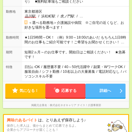
り） ■無料駐車場もご相談ください
東京都港区
勤務地
品川駅
/
浜松町駅
/
虎ノ門駅
/
…
＜選べる勤務地＞介護施設や病院 ※ご自宅の近くなど、お
好きな場所を選べます！
★1日5時間～OK！ （例）9:00～18:00のあいだ もちろん1日8時
勤務時間
間のお仕事もご紹介可能です！ご希望をお聞かせください！ ★
家庭の都合でお休みが必要な場合も遠慮なくご相談ください。
※週最低15時間以上の勤務が必要です
短期2ヵ月～のお仕事です。開始日はご相談ください！ ★急募
期間
です！
日払いOK
/
履歴書不要
/
40～50代活躍中
/
副業・WワークOK
/
特徴
服装自由
/
シフト勤務
/
10名以上の大量募集
/
電話対応なし
/
パ
ソコンスキル不要
気になる！
応募する
詳細へ
掲載元企業名
株式会社ネオキャリア ナイス！介護事業部
興味のあるバイト
は、とりあえず保存しよう♪
保存した求人は、後からまとめて応募できるよ。
企業からアプローチが届くことも！