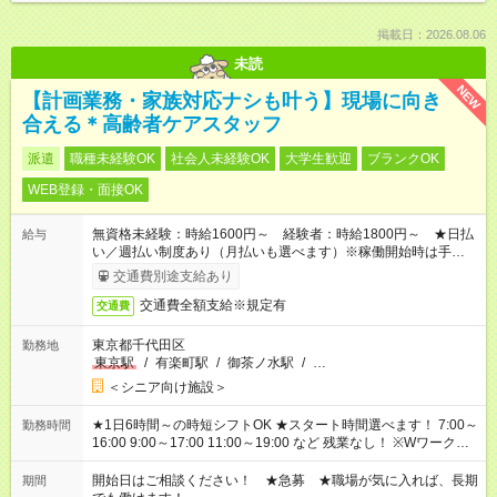
掲載日：2026.08.06
未読
NEW
【計画業務・家族対応ナシも叶う】現場に向き
合える＊高齢者ケアスタッフ
派遣
職種未経験OK
社会人未経験OK
大学生歓迎
ブランクOK
WEB登録・面接OK
無資格未経験：時給1600円～ 経験者：時給1800円～ ★日払
給与
い／週払い制度あり（月払いも選べます）※稼働開始時は手続き
完了次第のお支払いとなります。
交通費別途支給あり
交通費全額支給※規定有
交通費
東京都千代田区
勤務地
東京駅
/
有楽町駅
/
御茶ノ水駅
/
…
＜シニア向け施設＞
★1日6時間～の時短シフトOK ★スタート時間選べます！ 7:00～
勤務時間
16:00 9:00～17:00 11:00～19:00 など 残業なし！ ※Wワークの
場合、他のお仕事と合わせ週40時間超の就業はご案内できませ
ん ※法令に基づき、週20時間以上勤務は社会保険への加入対象
開始日はご相談ください！ ★急募 ★職場が気に入れば、長期
期間
となります ※労働者派遣法（日雇い派遣の原則禁止）により、