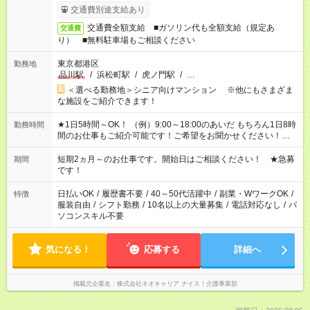
交通費別途支給あり
交通費全額支給 ■ガソリン代も全額支給（規定あ
交通費
り） ■無料駐車場もご相談ください
東京都港区
勤務地
品川駅
/
浜松町駅
/
虎ノ門駅
/
…
＜選べる勤務地＞シニア向けマンション ※他にもさまざま
な施設をご紹介できます！
★1日5時間～OK！ （例）9:00～18:00のあいだ もちろん1日8時
勤務時間
間のお仕事もご紹介可能です！ご希望をお聞かせください！★家
庭の都合でお休みが必要な場合も遠慮なくご相談ください。 ※
週最低15時間以上の勤務が必要です
短期2ヵ月～のお仕事です。開始日はご相談ください！ ★急募
期間
です！
日払いOK
/
履歴書不要
/
40～50代活躍中
/
副業・WワークOK
/
特徴
服装自由
/
シフト勤務
/
10名以上の大量募集
/
電話対応なし
/
パ
ソコンスキル不要
気になる！
応募する
詳細へ
掲載元企業名
株式会社ネオキャリア ナイス！介護事業部