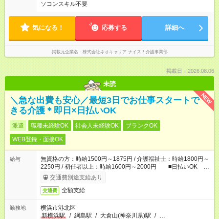
ソコンスキル不要
気になる！
応募する
詳細へ
掲載元企業名
株式会社ネオキャリア ナイス！介護事業部
掲載日：2026.08.06
未読
NEW
＼急な出費も安心／最短3日でお仕事スタートで
きる介護＊即日×日払いOK
派遣
職種未経験OK
社会人未経験OK
ブランクOK
WEB登録・面接OK
無資格の方：時給1500円～1875円 / 介護福祉士：時給1800円～
給与
2250円 / 初任者以上：時給1600円～2000円 ■日払いOK ■
日収例：1万2000円（時給1500円×8h）
交通費別途支給あり
全額支給
交通費
横浜市港北区
勤務地
新横浜駅
/
綱島駅
/
大倉山(神奈川県)駅
/
…