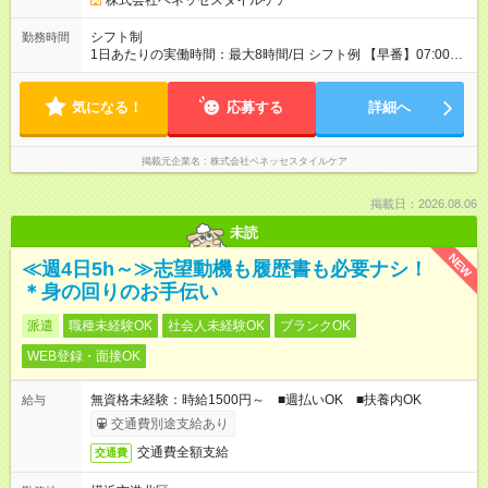
株式会社ベネッセスタイルケア
シフト制
勤務時間
1日あたりの実働時間：最大8時間/日 シフト例 【早番】07:00～
16:00 【日勤】08:00～17:00／09:00～18:00 【遅番】11:00～
20:00 ※休憩は法定通り ※シフト時間はホームによって前後しま
気になる！
す。 詳細の勤務時間についてはお問合せください。 ※実働8時
応募する
詳細へ
間のシフト制勤務（早・日・遅）
掲載元企業名
株式会社ベネッセスタイルケア
掲載日：2026.08.06
未読
NEW
≪週4日5h～≫志望動機も履歴書も必要ナシ！
＊身の回りのお手伝い
派遣
職種未経験OK
社会人未経験OK
ブランクOK
WEB登録・面接OK
無資格未経験：時給1500円～ ■週払いOK ■扶養内OK
給与
交通費別途支給あり
交通費全額支給
交通費