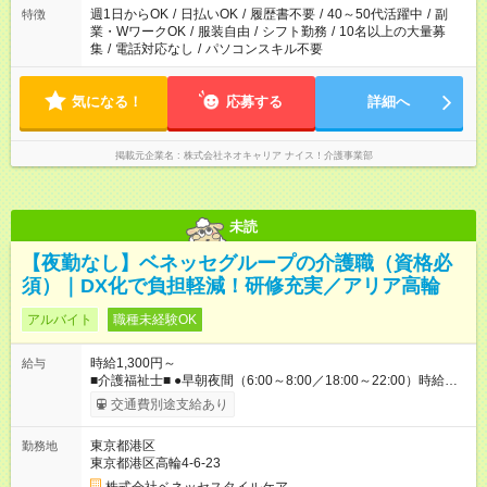
必要な場合も遠慮なくご相談ください。
週1日からOK
/
日払いOK
/
履歴書不要
/
40～50代活躍中
/
副
特徴
業・WワークOK
/
服装自由
/
シフト勤務
/
10名以上の大量募
集
/
電話対応なし
/
パソコンスキル不要
気になる！
応募する
詳細へ
掲載元企業名
株式会社ネオキャリア ナイス！介護事業部
未読
【夜勤なし】ベネッセグループの介護職（資格必
須）｜DX化で負担軽減！研修充実／アリア高輪
アルバイト
職種未経験OK
時給1,300円～
給与
■介護福祉士■ ●早朝夜間（6:00～8:00／18:00～22:00）時給：
1500円～ ●日中帯（8:00～18:00）時給：1400円～ ■初任者研修
交通費別途支給あり
■ ●早朝夜間（6:00～8:00／18:00～22:00）時給：1400円～ ●日
中帯（8:00～18:00）時給：1300円～ ※週20時間以上の契約と
東京都港区
勤務地
なる場合、居住支援特別手当50～100円／時を支給 ※社内専門
東京都港区高輪4-6-23
資格を取得した場合は手当支給（1資格につき、60円／時）
【試用期間】試用期間なし