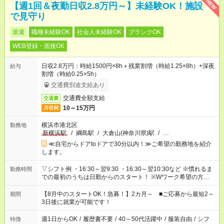
NEW
【週1回＆夜勤日収2.8万円～】未経験OK！施設
で見守り
派遣
職種未経験OK
社会人未経験OK
ブランクOK
WEB登録・面接OK
日収2.8万円：時給1500円×8h＋残業割増（時給1.25×8h）+深夜
給与
割増（時給0.25×5h）
交通費別途支給あり
交通費全額支給
交通費
10～15万円
月収例
横浜市港北区
勤務地
新横浜駅
/
綱島駅
/
大倉山(神奈川県)駅
/
…
≪自宅からドアtoドアで30分以内！≫ご希望の勤務地を紹介
します。
▽シフト例 ・16:30～翌9:30 ・16:30～翌10:30など ※慣れるま
勤務時間
での最初のうちは日勤からのスタート！ ※Wワーク希望の方へ
今ご覧のお仕事で希望する勤務時間と、もう1つのお仕事の勤務
時間。 合計で週40時間を超える場合は応募できません。
【8月中のスタートOK！急募！】2カ月～ ■ご応募から最短2～
期間
3日後に就業が可能です！
週1日からOK
/
履歴書不要
/
40～50代活躍中
/
服装自由
/
シフ
特徴