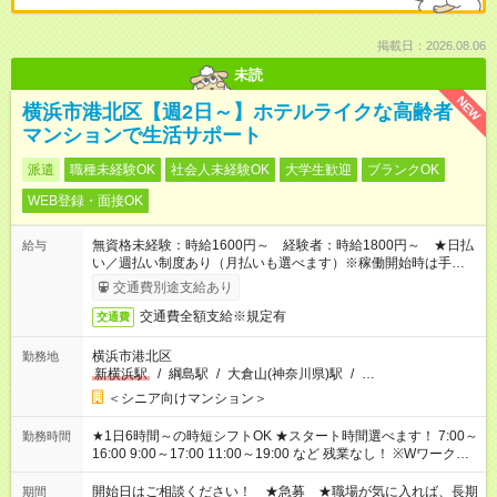
掲載日：2026.08.06
未読
NEW
横浜市港北区【週2日～】ホテルライクな高齢者
マンションで生活サポート
派遣
職種未経験OK
社会人未経験OK
大学生歓迎
ブランクOK
WEB登録・面接OK
無資格未経験：時給1600円～ 経験者：時給1800円～ ★日払
給与
い／週払い制度あり（月払いも選べます）※稼働開始時は手続き
完了次第のお支払いとなります。
交通費別途支給あり
交通費全額支給※規定有
交通費
横浜市港北区
勤務地
新横浜駅
/
綱島駅
/
大倉山(神奈川県)駅
/
…
＜シニア向けマンション＞
★1日6時間～の時短シフトOK ★スタート時間選べます！ 7:00～
勤務時間
16:00 9:00～17:00 11:00～19:00 など 残業なし！ ※Wワークの
場合、他のお仕事と合わせ週40時間超の就業はご案内できませ
ん ※法令に基づき、週20時間以上勤務は社会保険への加入対象
開始日はご相談ください！ ★急募 ★職場が気に入れば、長期
期間