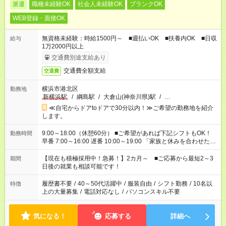
派遣
職種未経験OK
社会人未経験OK
ブランクOK
WEB登録・面接OK
無資格未経験：時給1500円～ ■週払いOK ■扶養内OK ■日収
給与
1万2000円以上
交通費別途支給あり
交通費全額支給
交通費
横浜市港北区
勤務地
新横浜駅
/
綱島駅
/
大倉山(神奈川県)駅
/
…
≪自宅からドアtoドアで30分以内！≫ご希望の勤務地を紹介
します。
9:00～18:00（休憩60分） ■ご希望があれば下記シフトもOK！
勤務時間
早番 7:00～16:00 遅番 10:00～19:00 「家族と休みを合わせた
い」 「余裕を持って夕飯の準備がしたい」 「できれば残業はし
たくない」 など、ご希望を教えてくださいね。 ※Wワーク希望
【現在も積極採用中！急募！】2カ月～ ■ご応募から最短2～3
期間
の方へ 今ご覧のお仕事で希望する勤務時間と、もう1つのお仕事
日後の就業も相談可能です！
の勤務時間。 合計で週40時間を超える場合は応募できません。
履歴書不要
/
40～50代活躍中
/
服装自由
/
シフト勤務
/
10名以
特徴
上の大量募集
/
電話対応なし
/
パソコンスキル不要
気になる！
応募する
詳細へ