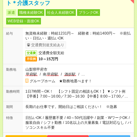
ト＊介護スタッフ
派遣
職種未経験OK
社会人未経験OK
ブランクOK
WEB登録・面接OK
無資格未経験：時給1231円～ 経験者：時給1400円～ ※前払
給与
い・日払い・週払いOK
交通費別途支給あり
交通費全額支給
交通費
10～15万円
月収例
山梨県甲府市
勤務地
甲府駅
/
南
甲府駅
/
酒折駅
/
…
グループホーム ★勤務地選べます！
1日7時間～OK！ 【シフト固定の相談もOK！】 ▼シフト例
勤務時間
【早番】7:00～16:00／7:30～16:30 【中番】8:00～17:00／
9:00～18:00 【遅番】11:00～20:00／13:00～22:00
長期のお仕事です。開始日はご相談ください！ ※急募
期間
日払いOK
/
履歴書不要
/
40～50代活躍中
/
副業・WワークOK
/
特徴
服装自由
/
シフト勤務
/
10名以上の大量募集
/
電話対応なし
/
パ
ソコンスキル不要