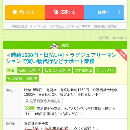
気になる！
応募する
詳細へ
掲載元企業名
マンパワーグループ株式会社 ケアサービス事業部 （医療福祉介護関連）
掲載日：2026.08.09
未読
NEW
＜時給1550円＊日払い可＞ラグジュアリーマン
ションで買い物代行などサポート業務
派遣
職種未経験OK
社会人未経験OK
大学生歓迎
ブランクOK
WEB登録・面接OK
時給1550円 有資格・有経験時給1750円 介護福祉士時給
給与
1800円 ■日払いOK（規定あり）※即日払い不可
交通費別途支給あり
交通費全額支給 ■ガソリン代も全額支給（規定あ
交通費
り） ■無料駐車場もご相談ください
東京都八王子市
勤務地
八王子駅
/
高尾(東京都)駅
/
めじろ台駅
/
…