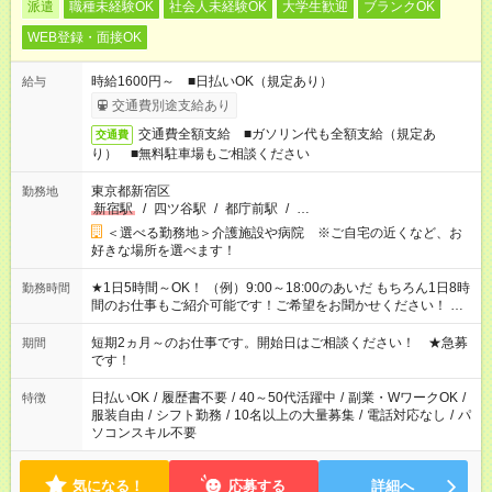
派遣
職種未経験OK
社会人未経験OK
大学生歓迎
ブランクOK
WEB登録・面接OK
時給1600円～ ■日払いOK（規定あり）
給与
交通費別途支給あり
交通費全額支給 ■ガソリン代も全額支給（規定あ
交通費
り） ■無料駐車場もご相談ください
東京都新宿区
勤務地
新宿駅
/
四ツ谷駅
/
都庁前駅
/
…
＜選べる勤務地＞介護施設や病院 ※ご自宅の近くなど、お
好きな場所を選べます！
★1日5時間～OK！ （例）9:00～18:00のあいだ もちろん1日8時
勤務時間
間のお仕事もご紹介可能です！ご希望をお聞かせください！ ★
家庭の都合でお休みが必要な場合も遠慮なくご相談ください。
※週最低15時間以上の勤務が必要です
短期2ヵ月～のお仕事です。開始日はご相談ください！ ★急募
期間
です！
日払いOK
/
履歴書不要
/
40～50代活躍中
/
副業・WワークOK
/
特徴
服装自由
/
シフト勤務
/
10名以上の大量募集
/
電話対応なし
/
パ
ソコンスキル不要
気になる！
応募する
詳細へ