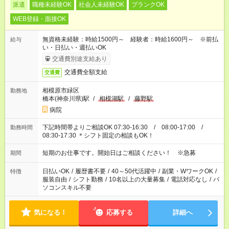
派遣
職種未経験OK
社会人未経験OK
ブランクOK
WEB登録・面接OK
無資格未経験：時給1500円～ 経験者：時給1600円～ ※前払
給与
い・日払い・週払いOK
交通費別途支給あり
交通費全額支給
交通費
相模原市緑区
勤務地
橋本(神奈川県)駅
/
相模湖駅
/
藤野駅
病院
下記時間帯よりご相談OK 07:30-16:30 / 08:00-17:00 /
勤務時間
08:30-17:30 ＊シフト固定の相談もOK！
短期のお仕事です。開始日はご相談ください！ ※急募
期間
日払いOK
/
履歴書不要
/
40～50代活躍中
/
副業・WワークOK
/
特徴
服装自由
/
シフト勤務
/
10名以上の大量募集
/
電話対応なし
/
パ
ソコンスキル不要
気になる！
応募する
詳細へ