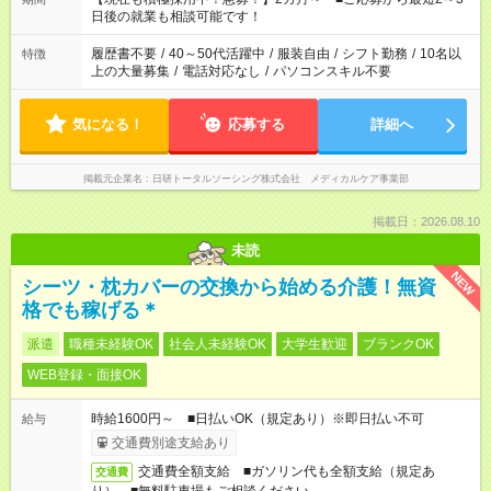
の方へ 今ご覧のお仕事で希望する勤務時間と、もう1つのお仕事
日後の就業も相談可能です！
の勤務時間。 合計で週40時間を超える場合は応募できません。
履歴書不要
/
40～50代活躍中
/
服装自由
/
シフト勤務
/
10名以
特徴
上の大量募集
/
電話対応なし
/
パソコンスキル不要
気になる！
応募する
詳細へ
掲載元企業名
日研トータルソーシング株式会社 メディカルケア事業部
掲載日：2026.08.10
未読
NEW
シーツ・枕カバーの交換から始める介護！無資
格でも稼げる＊
派遣
職種未経験OK
社会人未経験OK
大学生歓迎
ブランクOK
WEB登録・面接OK
時給1600円～ ■日払いOK（規定あり）※即日払い不可
給与
交通費別途支給あり
交通費全額支給 ■ガソリン代も全額支給（規定あ
交通費