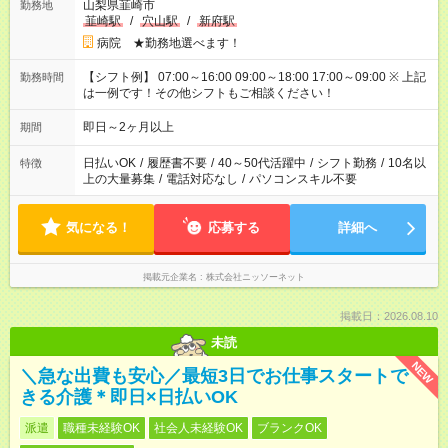
山梨県韮崎市
勤務地
韮崎駅
/
穴山駅
/
新府駅
病院 ★勤務地選べます！
【シフト例】 07:00～16:00 09:00～18:00 17:00～09:00 ※ 上記
勤務時間
は一例です！その他シフトもご相談ください！
即日～2ヶ月以上
期間
日払いOK
/
履歴書不要
/
40～50代活躍中
/
シフト勤務
/
10名以
特徴
上の大量募集
/
電話対応なし
/
パソコンスキル不要
気になる！
応募する
詳細へ
掲載元企業名
株式会社ニッソーネット
掲載日：2026.08.10
未読
NEW
＼急な出費も安心／最短3日でお仕事スタートで
きる介護＊即日×日払いOK
派遣
職種未経験OK
社会人未経験OK
ブランクOK