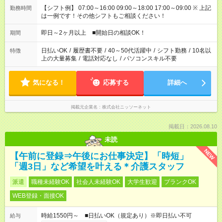
【シフト例】 07:00～16:00 09:00～18:00 17:00～09:00 ※ 上記
勤務時間
は一例です！その他シフトもご相談ください！
即日～2ヶ月以上 ■開始日の相談OK！
期間
日払いOK
/
履歴書不要
/
40～50代活躍中
/
シフト勤務
/
10名以
特徴
上の大量募集
/
電話対応なし
/
パソコンスキル不要
気になる！
応募する
詳細へ
掲載元企業名
株式会社ニッソーネット
掲載日：2026.08.10
未読
NEW
【午前に登録⇒午後にお仕事決定】「時短」
「週3日」など希望を叶える＊介護スタッフ
派遣
職種未経験OK
社会人未経験OK
大学生歓迎
ブランクOK
WEB登録・面接OK
時給1550円～ ■日払いOK（規定あり）※即日払い不可
給与