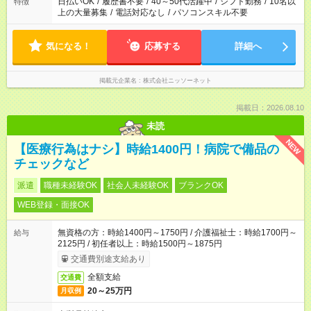
日払いOK
/
履歴書不要
/
40～50代活躍中
/
シフト勤務
/
10名以
特徴
上の大量募集
/
電話対応なし
/
パソコンスキル不要
気になる！
応募する
詳細へ
掲載元企業名
株式会社ニッソーネット
掲載日：2026.08.10
未読
NEW
【医療行為はナシ】時給1400円！病院で備品の
チェックなど
派遣
職種未経験OK
社会人未経験OK
ブランクOK
WEB登録・面接OK
無資格の方：時給1400円～1750円 / 介護福祉士：時給1700円～
給与
2125円 / 初任者以上：時給1500円～1875円
交通費別途支給あり
全額支給
交通費
20～25万円
月収例