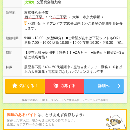
交通費全額支給
交通費
東京都八王子市
勤務地
西
八王子駅
/
北
八王子駅
/
大塚・帝京大学駅
/
…
≪自宅からドアtoドアで30分以内！≫ご希望の勤務地を紹介
します。
9:00～18:00（休憩60分） ■ご希望があれば下記シフトもOK！
勤務時間
早番 7:00～16:00 遅番 10:00～19:00 夜勤 16:30～翌9:30 「家族
と休みを合わせたい」 「余裕を持って夕飯の準備がしたい」
「できれば残業はしたくない」 など、ご希望を教えてください
【現在も積極採用中！急募！】■2カ月～ ■応募から最短2～3日
期間
ね。 ※Wワーク希望の方へ 今ご覧のお仕事で希望する勤務時間
後に就業可能！
と、もう1つのお仕事の勤務時間。 合計で週40時間を超える場
合は応募できません。
履歴書不要
/
40～50代活躍中
/
服装自由
/
シフト勤務
/
10名以
特徴
上の大量募集
/
電話対応なし
/
パソコンスキル不要
気になる！
応募する
詳細へ
掲載元企業名
日研トータルソーシング株式会社 メディカルケア事業部
興味のあるバイト
は、とりあえず保存しよう♪
保存した求人は、後からまとめて応募できるよ。
企業からアプローチが届くことも！