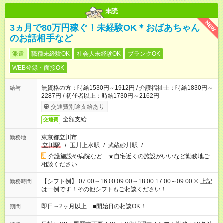
未読
NEW
3ヵ月で80万円稼ぐ！未経験OK＊おばあちゃん
のお話相手など
派遣
職種未経験OK
社会人未経験OK
ブランクOK
WEB登録・面接OK
無資格の方：時給1530円～1912円 / 介護福祉士：時給1830円～
給与
2287円 / 初任者以上：時給1730円～2162円
交通費別途支給あり
全額支給
交通費
東京都立川市
勤務地
立川駅
/
玉川上水駅
/
武蔵砂川駅
/
…
介護施設や病院など ★自宅近くの施設がいいなど勤務地ご
相談ください
【シフト例】 07:00～16:00 09:00～18:00 17:00～09:00 ※ 上記
勤務時間
は一例です！その他シフトもご相談ください！
即日～2ヶ月以上 ■開始日の相談OK！
期間