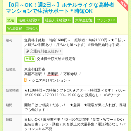
NEW
【8月～OK！週2日～】ホテルライクな高齢者
マンションで生活サポート＊時短OK
派遣
職種未経験OK
社会人未経験OK
大学生歓迎
ブランクOK
WEB登録・面接OK
無資格未経験：時給1600円～ 経験者：時給1800円～★日払い
給与
／週払い制度あり（月払いも選べます）※稼働開始時は手続き完
了次第のお支払いとなります。
交通費別途支給あり
交通費全額支給※規定有
交通費
東京都日野市
勤務地
高幡不動駅
/
豊田駅
/
万願寺駅
/
…
＜シニア向けマンション＞
★1日6時間～の時短シフトOK ★スタート時間選べます！ 7:00～
勤務時間
16:00 9:00～17:00 11:00～19:00 など 残業なし！ ※Wワークの
場合、他のお仕事と合わせ週40時間超の就業はご案内できませ
ん ※法令に基づき、週20時間以上勤務は社会保険への加入対象
開始日はご相談ください！ ★急募 ★職場が気に入れば、長期
期間
となります ※労働者派遣法（日雇い派遣の原則禁止）により、
でも働けます！
短時間・短期間の就業はご案内が難しい場合があります
日払いOK
/
履歴書不要
/
40～50代活躍中
/
副業・WワークOK
/
特徴
服装自由
/
シフト勤務
/
10名以上の大量募集
/
電話対応なし
/
パ
ソコンスキル不要