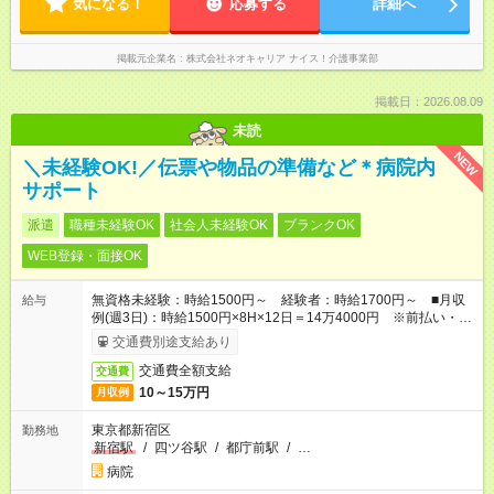
気になる！
応募する
詳細へ
掲載元企業名
株式会社ネオキャリア ナイス！介護事業部
掲載日：2026.08.09
未読
NEW
＼未経験OK!／伝票や物品の準備など＊病院内
サポート
派遣
職種未経験OK
社会人未経験OK
ブランクOK
WEB登録・面接OK
無資格未経験：時給1500円～ 経験者：時給1700円～ ■月収
給与
例(週3日)：時給1500円×8H×12日＝14万4000円 ※前払い・日
払い・週払いOK
交通費別途支給あり
交通費全額支給
交通費
10～15万円
月収例
東京都新宿区
勤務地
新宿駅
/
四ツ谷駅
/
都庁前駅
/
…
病院