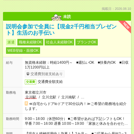
掲載日：2026.08.10
未読
NEW
説明会参加で全員に【現金2千円相当プレゼン
ト】生活のお手伝い
派遣
職種未経験OK
社会人未経験OK
ブランクOK
WEB登録・面接OK
無資格未経験：時給1400円～ ■週払いOK ■扶養内OK ■日収
給与
1万1200円以上
交通費別途支給あり
交通費全額支給
交通費
東京都立川市
勤務地
立川駅
/
立川北駅
/
立川南駅
/
…
≪自宅からドアtoドアで30分以内！≫ご希望の勤務地を紹介
します。
9:00～18:00（休憩60分） ■ご希望があれば下記シフトもOK！
勤務時間
早番 7:00～16:00 遅番 10:00～19:00 「家族と休みを合わせた
い」 「余裕を持って夕飯の準備がしたい」 「できれば残業はし
たくない」 など、ご希望を教えてくださいね。 ※Wワーク希望
【現在も積極採用中！急募！】2カ月～ ■ご応募から最短2～3
期間