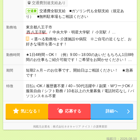
交通費別途支給あり
交通費全額支給 ■ガソリン代も全額支給（規定あ
交通費
り） ■無料駐車場もご相談ください
東京都八王子市
勤務地
西
八王子駅
/
中央大学・明星大学駅
/
小宮駅
/
…
＜選べる勤務地＞介護施設や病院 ※ご自宅の近くなど、お
好きな場所を選べます！
★1日4時間～OK！ （例）9:00～18:00のあいだ もちろん1日8時
勤務時間
間のお仕事もご紹介可能です！ご希望をお聞かせください！ ※
週最低15時間以上の勤務が必要です
短期2ヵ月～のお仕事です。開始日はご相談ください！ ★急募
期間
です！
日払いOK
/
履歴書不要
/
40～50代活躍中
/
副業・WワークOK
/
特徴
服装自由
/
シフト勤務
/
10名以上の大量募集
/
電話対応なし
/
パ
ソコンスキル不要
気になる！
応募する
詳細へ
掲載元企業名
株式会社ネオキャリア ナイス！介護事業部
掲載日：2026.08.10