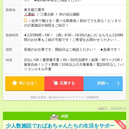
り） ■無料駐車場もご相談ください
東京都三鷹市
勤務地
三鷹駅
/
三鷹台駅
/
井の頭公園駅
＜近所で働ける！選べる勤務地＞初めてでも安心！ピッタリ
の介護施設や病院をご紹介！
★1日5時間～OK！ （例）9:00～18:00のあいだ もちろん1日8時
勤務時間
間のお仕事もご紹介可能です！ご希望をお聞かせください！★家
庭の都合でお休みが必要な場合も遠慮なくご相談ください。 ※
週最低15時間以上の勤務が必要です
長期のお仕事です。開始日はご相談ください！ ★急募です！
期間
日払いOK
/
履歴書不要
/
40～50代活躍中
/
副業・WワークOK
/
特徴
服装自由
/
シフト勤務
/
10名以上の大量募集
/
電話対応なし
/
パ
ソコンスキル不要
気になる！
応募する
詳細へ
掲載元企業名
株式会社ネオキャリア ナイス！介護事業部
掲載日：2026.08.10
未読
NEW
少人数施設でおばあちゃんたちの生活をサポー