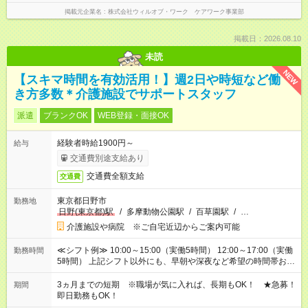
掲載元企業名
株式会社ウィルオブ・ワーク ケアワーク事業部
掲載日：2026.08.10
未読
NEW
【スキマ時間を有効活用！】週2日や時短など働
き方多数＊介護施設でサポートスタッフ
派遣
ブランクOK
WEB登録・面接OK
経験者時給1900円～
給与
交通費別途支給あり
交通費全額支給
交通費
東京都日野市
勤務地
日野(東京都)駅
/
多摩動物公園駅
/
百草園駅
/
…
介護施設や病院 ※ご自宅近辺からご案内可能
≪シフト例≫ 10:00～15:00（実働5時間） 12:00～17:00（実働
勤務時間
5時間） 上記シフト以外にも、早朝や深夜など希望の時間帯お聞
かせください！ 事前に担当からヒアリングもしますので、ご安
心ください！
3ヵ月までの短期 ※職場が気に入れば、長期もOK！ ★急募！
期間
即日勤務もOK！