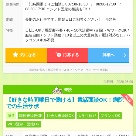
下記時間帯よりご相談OK 07:30-16:30 / 08:00-17:00 /
勤務時間
08:30-17:30 ＊シフト固定の相談もOK！
長期のお仕事です。開始日はご相談ください！ ※急募
期間
日払いOK
/
履歴書不要
/
40～50代活躍中
/
副業・WワークOK
/
特徴
服装自由
/
シフト勤務
/
10名以上の大量募集
/
電話対応なし
/
パ
ソコンスキル不要
気になる！
応募する
詳細へ
掲載元企業名
株式会社ウィルオブ・ワーク ケアワーク事業部
掲載日：2026.08.09
未読
NEW
【好きな時間曜日で働ける】電話面談OK！病院
での生活サポ
派遣
職種未経験OK
社会人未経験OK
大学生歓迎
ブランクOK
WEB登録・面接OK