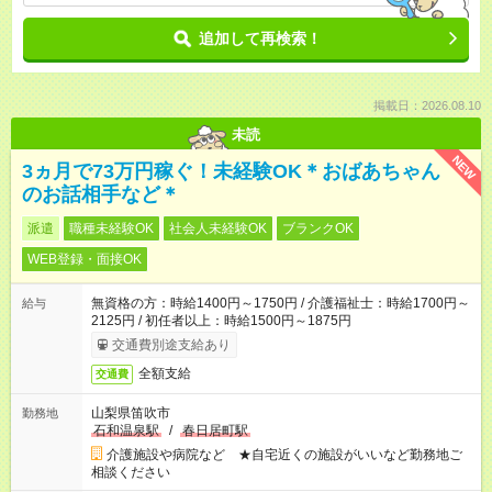
追加して再検索！
掲載日：2026.08.10
未読
NEW
3ヵ月で73万円稼ぐ！未経験OK＊おばあちゃん
のお話相手など＊
派遣
職種未経験OK
社会人未経験OK
ブランクOK
WEB登録・面接OK
無資格の方：時給1400円～1750円 / 介護福祉士：時給1700円～
給与
2125円 / 初任者以上：時給1500円～1875円
交通費別途支給あり
全額支給
交通費
山梨県笛吹市
勤務地
石和温泉駅
/
春日居町駅
介護施設や病院など ★自宅近くの施設がいいなど勤務地ご
相談ください