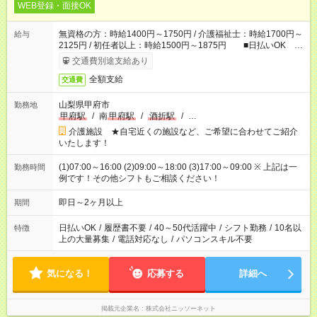
WEB登録・面接OK
無資格の方：時給1400円～1750円 / 介護福祉士：時給1700円～
給与
2125円 / 初任者以上：時給1500円～1875円 ■日払いOK ■
日収例：1万1200円（時給1400円×8h）
交通費別途支給あり
全額支給
交通費
山梨県甲府市
勤務地
甲府駅
/
南
甲府駅
/
酒折駅
/
…
介護施設 ★自宅近くの施設など、ご希望に合わせてご紹介
いたします！
(1)07:00～16:00 (2)09:00～18:00 (3)17:00～09:00 ※ 上記は一
勤務時間
例です！その他シフトもご相談ください！
即日～2ヶ月以上
期間
日払いOK
/
履歴書不要
/
40～50代活躍中
/
シフト勤務
/
10名以
特徴
上の大量募集
/
電話対応なし
/
パソコンスキル不要
気になる！
応募する
詳細へ
掲載元企業名
株式会社ニッソーネット