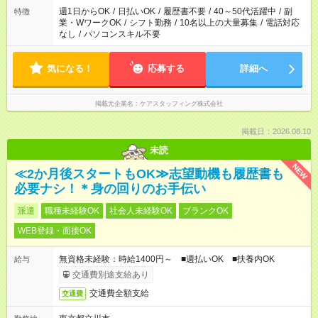
週1日からOK
/
日払いOK
/
履歴書不要
/
40～50代活躍中
/
副
特徴
業・WワークOK
/
シフト勤務
/
10名以上の大量募集
/
電話対応
なし
/
パソコンスキル不要
気になる！
応募する
詳細へ
掲載元企業名
ケアスタッフィング株式会社
掲載日：2026.08.10
未読
NEW
≪2か月後スタートもOK≫志望動機も履歴書も
必要ナシ！＊身の回りのお手伝い
派遣
職種未経験OK
社会人未経験OK
ブランクOK
WEB登録・面接OK
無資格未経験：時給1400円～ ■週払いOK ■扶養内OK
給与
交通費別途支給あり
交通費全額支給
交通費