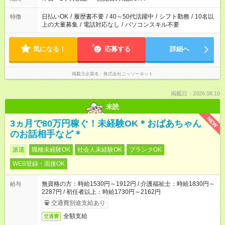
日払いOK
/
履歴書不要
/
40～50代活躍中
/
シフト勤務
/
10名以
特徴
上の大量募集
/
電話対応なし
/
パソコンスキル不要
気になる！
応募する
詳細へ
掲載元企業名
株式会社ニッソーネット
掲載日：2026.08.10
未読
NEW
3ヵ月で80万円稼ぐ！未経験OK＊おばあちゃん
のお話相手など＊
派遣
職種未経験OK
社会人未経験OK
ブランクOK
WEB登録・面接OK
無資格の方：時給1530円～1912円 / 介護福祉士：時給1830円～
給与
2287円 / 初任者以上：時給1730円～2162円
交通費別途支給あり
全額支給
交通費