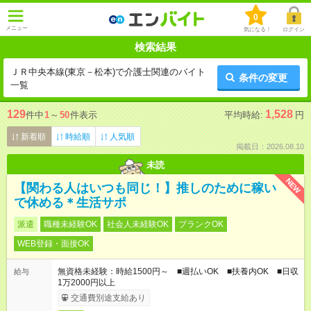
0
メニュー
気になる！
ログイン
検索結果
ＪＲ中央本線(東京－松本)で介護士関連のバイト
条件の変更
一覧
129
1,528
件中
1
～
50
件表示
平均時給:
円
新着順
時給順
人気順
掲載日：2026.08.10
未読
NEW
【関わる人はいつも同じ！】推しのために稼い
で休める＊生活サポ
派遣
職種未経験OK
社会人未経験OK
ブランクOK
WEB登録・面接OK
無資格未経験：時給1500円～ ■週払いOK ■扶養内OK ■日収
給与
1万2000円以上
交通費別途支給あり