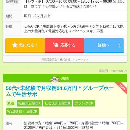
【シフト例】 07:00～16:00 09:00～18:00 17:00～09:00 ※ 上記
勤務時間
は一例です！その他シフトもご相談ください！
即日～2ヶ月以上
期間
日払いOK
/
履歴書不要
/
40～50代活躍中
/
シフト勤務
/
10名以
特徴
上の大量募集
/
電話対応なし
/
パソコンスキル不要
気になる！
応募する
詳細へ
掲載元企業名
株式会社ニッソーネット
掲載日：2026.08.09
未読
NEW
50代×未経験で月収例24.6万円＊グループホー
ムで生活サポ
派遣
職種未経験OK
社会人未経験OK
ブランクOK
WEB登録・面接OK
無資格の方：時給1400円～1750円 / 介護福祉士：時給1700円～
給与
2125円 / 初任者以上：時給1500円～1875円