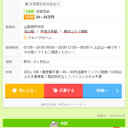
交通費別途支給あり
全額支給
交通費
20～25万円
月収例
山梨県甲州市
勤務地
塩山駅
/
甲斐大和駅
/
勝沼ぶどう郷駅
グループホーム
07:00～16:00 09:00～18:00 17:00～09:00 ※ 上記は一例です！
勤務時間
その他シフトもご相談ください！
即日～2ヶ月以上
期間
日払いOK
/
履歴書不要
/
40～50代活躍中
/
シフト勤務
/
10名以
特徴
上の大量募集
/
電話対応なし
/
パソコンスキル不要
気になる！
応募する
詳細へ
掲載元企業名
株式会社ニッソーネット
掲載日：2026.08.09
未読