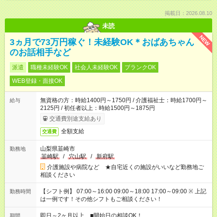
掲載日：2026.08.10
未読
NEW
3ヵ月で73万円稼ぐ！未経験OK＊おばあちゃん
のお話相手など
派遣
職種未経験OK
社会人未経験OK
ブランクOK
WEB登録・面接OK
無資格の方：時給1400円～1750円 / 介護福祉士：時給1700円～
給与
2125円 / 初任者以上：時給1500円～1875円
交通費別途支給あり
全額支給
交通費
山梨県韮崎市
勤務地
韮崎駅
/
穴山駅
/
新府駅
介護施設や病院など ★自宅近くの施設がいいなど勤務地ご
相談ください
【シフト例】 07:00～16:00 09:00～18:00 17:00～09:00 ※ 上記
勤務時間
は一例です！その他シフトもご相談ください！
即日～2ヶ月以上 ■開始日の相談OK！
期間