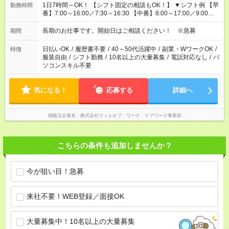
1日7時間～OK！ 【シフト固定の相談もOK！】 ▼シフト例 【早
勤務時間
番】7:00～16:00／7:30～16:30 【中番】8:00～17:00／9:00～
18:00 【遅番】11:00～20:00／13:00～22:00
長期のお仕事です。開始日はご相談ください！ ※急募
期間
日払いOK
/
履歴書不要
/
40～50代活躍中
/
副業・WワークOK
/
特徴
服装自由
/
シフト勤務
/
10名以上の大量募集
/
電話対応なし
/
パ
ソコンスキル不要
気になる！
応募する
詳細へ
掲載元企業名
株式会社ウィルオブ・ワーク ケアワーク事業部
こちらの条件も追加しませんか？
今が狙い目！急募
来社不要！WEB登録／面接OK
大量募集中！10名以上の大量募集