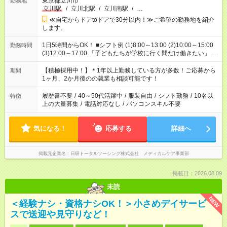
東京都立川市
勤務地
立川駅
/
立川北駅
/
立川南駅
/
…
≪自宅からドアtoドアで30分以内！≫ご希望の勤務地を紹介
します。
1日5時間からOK！ ■シフト例 (1)8:00～13:00 (2)10:00～15:00
勤務時間
(3)12:00～17:00 「子どもたちが学校に行く間だけ働きたい」
「余裕を持って夕飯の準備がしたい」 「午前中は働いて、午後
はプライベートの時間にしたい」 など、ご希望を教えてくださ
【積極採用中！】＊1年以上勤務している方が多数！ご応募から
期間
いね。 ※Wワーク希望の方へ 今ご覧のお仕事で希望する勤務時
1ヶ月、2か月後のの就業も相談可能です！
間と、もう1つのお仕事の勤務時間。 合計で週40時間を超える
場合は応募できません。
履歴書不要
/
40～50代活躍中
/
服装自由
/
シフト勤務
/
10名以
特徴
上の大量募集
/
電話対応なし
/
パソコンスキル不要
気になる！
応募する
詳細へ
掲載元企業名
日研トータルソーシング株式会社 メディカルケア事業部
掲載日：2026.08.09
未読
NEW
＜経験ナシ・資格ナシOK！＞小さめデイサービ
スで送迎や見守りなど！