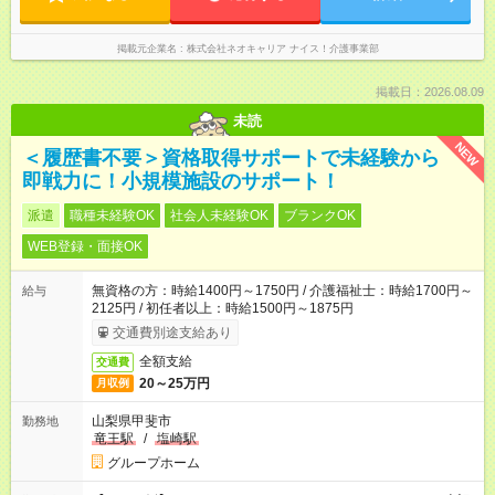
掲載元企業名
株式会社ネオキャリア ナイス！介護事業部
掲載日：2026.08.09
未読
NEW
＜履歴書不要＞資格取得サポートで未経験から
即戦力に！小規模施設のサポート！
派遣
職種未経験OK
社会人未経験OK
ブランクOK
WEB登録・面接OK
無資格の方：時給1400円～1750円 / 介護福祉士：時給1700円～
給与
2125円 / 初任者以上：時給1500円～1875円
交通費別途支給あり
全額支給
交通費
20～25万円
月収例
山梨県甲斐市
勤務地
竜王駅
/
塩崎駅
グループホーム