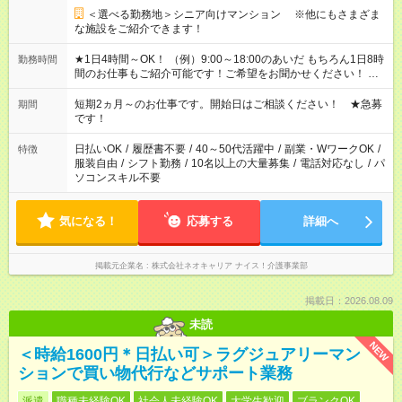
＜選べる勤務地＞シニア向けマンション ※他にもさまざま
な施設をご紹介できます！
★1日4時間～OK！ （例）9:00～18:00のあいだ もちろん1日8時
勤務時間
間のお仕事もご紹介可能です！ご希望をお聞かせください！ ★
家庭の都合でお休みが必要な場合も遠慮なくご相談ください。
※週最低15時間以上の勤務が必要です
短期2ヵ月～のお仕事です。開始日はご相談ください！ ★急募
期間
です！
日払いOK
/
履歴書不要
/
40～50代活躍中
/
副業・WワークOK
/
特徴
服装自由
/
シフト勤務
/
10名以上の大量募集
/
電話対応なし
/
パ
ソコンスキル不要
気になる！
応募する
詳細へ
掲載元企業名
株式会社ネオキャリア ナイス！介護事業部
掲載日：2026.08.09
未読
NEW
＜時給1600円＊日払い可＞ラグジュアリーマン
ションで買い物代行などサポート業務
派遣
職種未経験OK
社会人未経験OK
大学生歓迎
ブランクOK