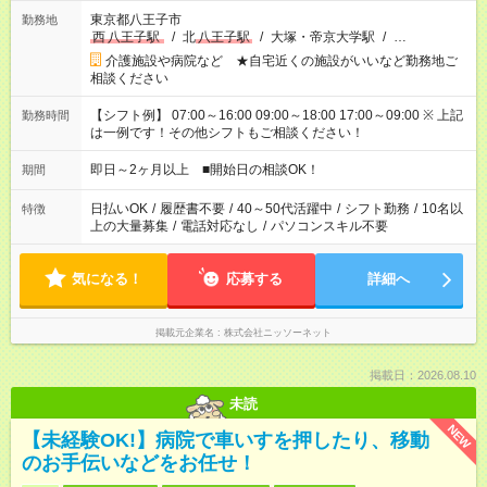
東京都八王子市
勤務地
西
八王子駅
/
北
八王子駅
/
大塚・帝京大学駅
/
…
介護施設や病院など ★自宅近くの施設がいいなど勤務地ご
相談ください
【シフト例】 07:00～16:00 09:00～18:00 17:00～09:00 ※ 上記
勤務時間
は一例です！その他シフトもご相談ください！
即日～2ヶ月以上 ■開始日の相談OK！
期間
日払いOK
/
履歴書不要
/
40～50代活躍中
/
シフト勤務
/
10名以
特徴
上の大量募集
/
電話対応なし
/
パソコンスキル不要
気になる！
応募する
詳細へ
掲載元企業名
株式会社ニッソーネット
掲載日：2026.08.10
未読
NEW
【未経験OK!】病院で車いすを押したり、移動
のお手伝いなどをお任せ！