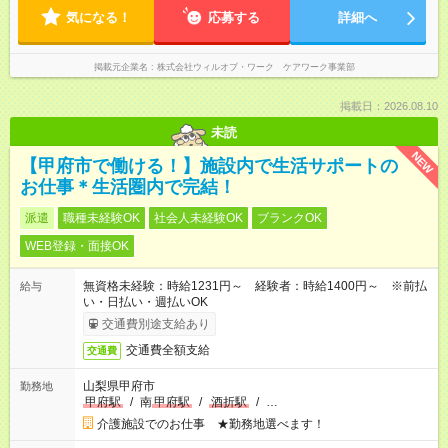
気になる！
応募する
詳細へ
掲載元企業名
株式会社ウィルオブ・ワーク ケアワーク事業部
掲載日：2026.08.10
未読
NEW
【甲府市で働ける！】施設内で生活サポートの
お仕事＊生活圏内で完結！
派遣
職種未経験OK
社会人未経験OK
ブランクOK
WEB登録・面接OK
無資格未経験：時給1231円～ 経験者：時給1400円～ ※前払
給与
い・日払い・週払いOK
交通費別途支給あり
交通費全額支給
交通費
山梨県甲府市
勤務地
甲府駅
/
南
甲府駅
/
酒折駅
/
…
介護施設でのお仕事 ★勤務地選べます！