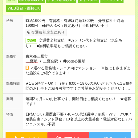
WEB登録・面接OK
時給1600円 有資格・有経験時給1800円 介護福祉士時給
給与
1900円 ■日払いOK（規定あり）※即日払い不可
交通費別途支給あり
交通費全額支給 ■ガソリン代も全額支給（規定あ
交通費
り） ■無料駐車場もご相談ください
東京都三鷹市
勤務地
三鷹駅
/
三鷹台駅
/
井の頭公園駅
＜選べる勤務地＞シニア向けマンション ※他にもさまざま
な施設をご紹介できます！
★1日5時間～OK！ （例）9:00～18:00のあいだ もちろん1日8時
勤務時間
間のお仕事もご紹介可能です！ご希望をお聞かせください！ ★
家庭の都合でお休みが必要な場合も遠慮なくご相談ください。
※週最低15時間以上の勤務が必要です
短期2ヵ月～のお仕事です。開始日はご相談ください！ ★急募
期間
です！
日払いOK
/
履歴書不要
/
40～50代活躍中
/
副業・WワークOK
/
特徴
服装自由
/
シフト勤務
/
10名以上の大量募集
/
電話対応なし
/
パ
ソコンスキル不要