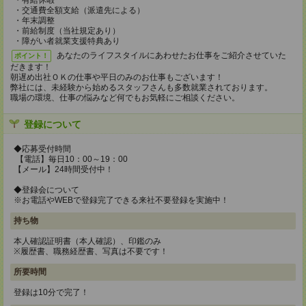
・有給休暇
・交通費全額支給（派遣先による）
・年末調整
・前給制度（当社規定あり）
・障がい者就業支援特典あり
あなたのライフスタイルにあわせたお仕事をご紹介させていた
ポイント！
だきます！
朝遅め出社ＯＫの仕事や平日のみのお仕事もございます！
弊社には、未経験から始めるスタッフさんも多数就業されております。
職場の環境、仕事の悩みなど何でもお気軽にご相談ください。
登録について
◆応募受付時間
【電話】毎日10：00～19：00
【メール】24時間受付中！
◆登録会について
※お電話やWEBで登録完了できる来社不要登録を実施中！
持ち物
本人確認証明書（本人確認）、印鑑のみ
※履歴書、職務経歴書、写真は不要です！
所要時間
登録は10分で完了！