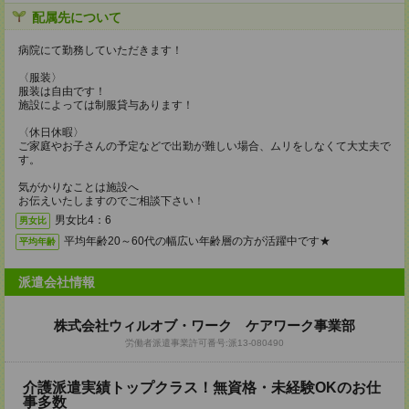
配属先について
病院にて勤務していただきます！
〈服装〉
服装は自由です！
施設によっては制服貸与あります！
〈休日休暇〉
ご家庭やお子さんの予定などで出勤が難しい場合、ムリをしなくて大丈夫で
す。
気がかりなことは施設へ
お伝えいたしますのでご相談下さい！
男女比4：6
男女比
平均年齢20～60代の幅広い年齢層の方が活躍中です★
平均年齢
派遣会社情報
株式会社ウィルオブ・ワーク ケアワーク事業部
労働者派遣事業許可番号:派13‐080490
介護派遣実績トップクラス！無資格・未経験OKのお仕
事多数