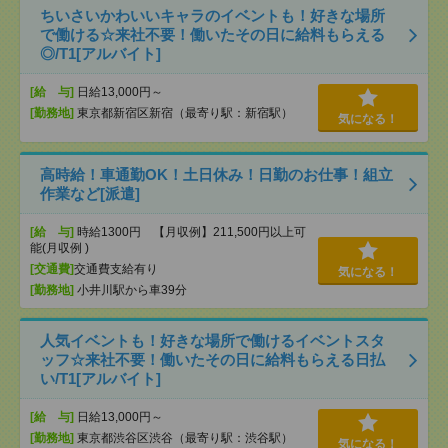
ちいさいかわいいキャラのイベントも！好きな場所
で働ける☆来社不要！働いたその日に給料もらえる
◎/T1[アルバイト]
[給 与]
日給13,000円～
[勤務地]
東京都新宿区新宿（最寄り駅：新宿駅）
気になる！
高時給！車通勤OK！土日休み！日勤のお仕事！組立
作業など[派遣]
[給 与]
時給1300円 【月収例】211,500円以上可
能(月収例 )
[交通費]
交通費支給有り
気になる！
[勤務地]
小井川駅から車39分
人気イベントも！好きな場所で働けるイベントスタ
ッフ☆来社不要！働いたその日に給料もらえる日払
い/T1[アルバイト]
[給 与]
日給13,000円～
[勤務地]
東京都渋谷区渋谷（最寄り駅：渋谷駅）
気になる！