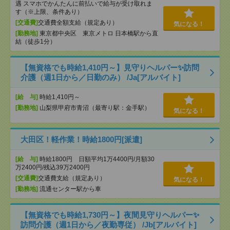
遇 スマホでかんたんに前払いで給与が受け取れま
す（※上限、条件あり）
[交通費]
交通費全額支給（規定あり）
気になる！
[勤務地]
東京都中央区 東京メトロ 日本橋駅から直
結（徒歩1分）
【無資格でも時給1,410円～】見守りヘルパー✨訪問
介護（週1日から／日勤のみ） /Ja[アルバイト]
[給 与]
時給1,410円～
[勤務地]
山梨県甲府市青沼（最寄り駅：金手駅）
気になる！
大田区！軽作業！時給1800円[派遣]
[給 与]
時給1800円 日額平均1万4400円/月額30
万2400円/残込39万2400円
[交通費]
交通費支給（規定あり）
気になる！
[勤務地]
流通センター駅から車
【無資格でも時給1,730円～】夜間見守りヘルパー✨
訪問介護（週1日から／夜勤専従） /Jb[アルバイト]