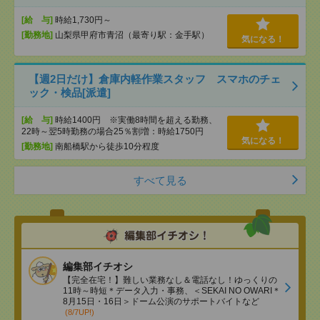
[給 与]
時給1,730円～
[勤務地]
山梨県甲府市青沼（最寄り駅：金手駅）
気になる！
【週2日だけ】倉庫内軽作業スタッフ スマホのチェ
ック・検品[派遣]
[給 与]
時給1400円 ※実働8時間を超える勤務、
22時～翌5時勤務の場合25％割増：時給1750円
気になる！
[勤務地]
南船橋駅から徒歩10分程度
すべて見る
編集部イチオシ
【完全在宅！】難しい業務なし＆電話なし！ゆっくりの
11時～時短＊データ入力・事務、＜SEKAI NO OWARI＊
8月15日・16日＞ドーム公演のサポートバイトなど
(8/7UP!)