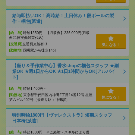
給与即払いOK！高時給！土日休み！段ボールの製
作・梱包[派遣]
[給 与]
時給1350円 【月収例】235,000円(月収
例21日実働残業代込)
[交通費]
交通費支給有り
気になる！
[勤務地]
国母駅から徒歩14分
【座り＆手作業中心】香水shopの梱包スタッフ ★副
業OK ★週1日からOK ★1日1時間からOK[アルバイ
ト]
[給 与]
時給1,400円～
[勤務地]
東京都千代田区内神田2丁目14番12号 星屋
気になる！
第六ビル402号（最寄り駅：神田駅）
特別時給1800円【ヴァレクストラ】短期スタッフ
日本橋[派遣]
[給 与]
時給1800円 ※ご経験・スキルにより優