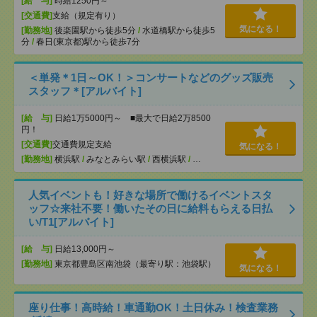
[給 与]
時給1250円～
[交通費]
支給（規定有り）
気になる！
[勤務地]
後楽園駅から徒歩5分
/
水道橋駅から徒歩5
分
/
春日(東京都)駅から徒歩7分
＜単発＊1日～OK！＞コンサートなどのグッズ販売
スタッフ＊[アルバイト]
[給 与]
日給1万5000円～ ■最大で日給2万8500
円！
[交通費]
交通費規定支給
気になる！
[勤務地]
横浜駅
/
みなとみらい駅
/
西横浜駅
/
…
人気イベントも！好きな場所で働けるイベントスタ
ッフ☆来社不要！働いたその日に給料もらえる日払
い/T1[アルバイト]
[給 与]
日給13,000円～
[勤務地]
東京都豊島区南池袋（最寄り駅：池袋駅）
気になる！
座り仕事！高時給！車通勤OK！土日休み！検査業務