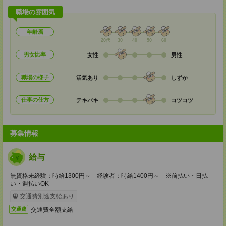
職場の雰囲気
年齢層
20代
30
40
50
60
男女比率
女性
男性
職場の様子
活気あり
しずか
仕事の仕方
テキパキ
コツコツ
募集情報
給与
無資格未経験：時給1300円～ 経験者：時給1400円～ ※前払い・日払
い・週払いOK
交通費別途支給あり
交通費全額支給
交通費