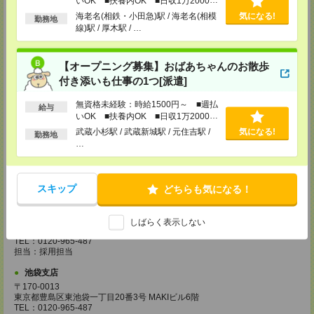
いOK ■扶養内OK ■日収1万2000円
TEL：0120-965-487
以上
海老名(相鉄・小田急)駅 / 海老名(相模
気になる!
担当：採用担当
勤務地
線)駅 / 厚木駅 / …
宇都宮支店
〒320-0033 栃木県宇都宮市本町4-15 宇都宮NIビル3F
TEL：0120-965-487
【オープニング募集】おばあちゃんのお散歩
担当：採用担当
付き添いも仕事の1つ[派遣]
藤沢支店
無資格未経験：時給1500円～ ■週払
給与
神奈川県藤沢市鵠沼石上1－5－4 ISM藤沢 4階
いOK ■扶養内OK ■日収1万2000円
TEL：0120-965-487
以上
担当：採用担当
武蔵小杉駅 / 武蔵新城駅 / 元住吉駅 /
気になる!
勤務地
…
柏支店
千葉県柏市柏4－2－1 メットライフ柏ビル7階
TEL：0120-965-487
担当：採用担当
スキップ
どちらも気になる！
甲府支店
山梨県甲府市丸の内１-17-14
しばらく表示しない
甲府センタービル3F
TEL：0120-965-487
担当：採用担当
池袋支店
〒170-0013
東京都豊島区東池袋一丁目20番3号 MAKIビル6階
TEL：0120-965-487