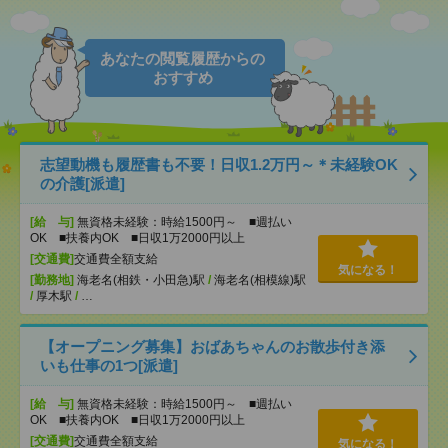
あなたの閲覧履歴からの
おすすめ
志望動機も履歴書も不要！日収1.2万円～＊未経験OK
の介護[派遣]
[給 与]
無資格未経験：時給1500円～ ■週払い
OK ■扶養内OK ■日収1万2000円以上
[交通費]
交通費全額支給
気になる！
[勤務地]
海老名(相鉄・小田急)駅
/
海老名(相模線)駅
/
厚木駅
/
…
【オープニング募集】おばあちゃんのお散歩付き添
いも仕事の1つ[派遣]
[給 与]
無資格未経験：時給1500円～ ■週払い
OK ■扶養内OK ■日収1万2000円以上
[交通費]
交通費全額支給
気になる！