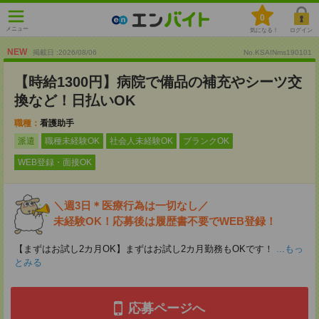
0
メニュー
気になる！
ログイン
NEW
掲載日 :2026
/
08
/
06
No.KSAINms190101
【時給1300円】病院で備品の補充やシーツ交
換など！日払いOK
職種：
看護助手
派遣
職種未経験OK
社会人未経験OK
ブランクOK
WEB登録・面接OK
＼週3日＊医療行為は一切なし／
未経験OK！応募後は履歴書不要でWEB登録！
【まずはお試し2カ月OK】まずはお試し2カ月勤務もOKです！
...もっ
とみる
応募ページへ