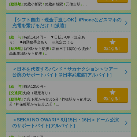
[勤務地]
武蔵小杉駅
/
武蔵新城駅
/
元住吉駅
/
…
【シフト自由・現金手渡しOK】iPhoneなどスマホの
充電を繋げるだけ！[派遣]
[給 与]
時給1414円～ ▼日払いOK（規定あ
り） ■初勤務手当あり ※規定による
[勤務地]
新宿駅から徒歩
/
新宿三丁目駅から徒歩
/
気になる！
高田馬場駅から徒歩
/
…
＜日本を代表するバンド＊サカナクション＞ツアー
公演のサポートバイト＠日本武道館[アルバイト]
[給 与]
時給1250円～
[交通費]
支給（規定有り）
気になる！
[勤務地]
九段下駅から徒歩5分
/
竹橋駅から徒歩10
分
/
神保町駅から徒歩15分
/
…
＜SEKAI NO OWARI＊8月15日・16日＞ドーム公演
のサポートバイト[アルバイト]