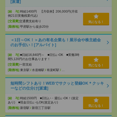
[派遣]
[給 与]
時給1400円 【月収例】206,000円(月収
例21日実働残業代込)
[交通費]
交通費支給有り
気になる！
[勤務地]
甲府駅から徒歩20分
＜1日～OK！＞あの有名企業も！展示会や株主総会
のお手伝い！[アルバイト]
[給 与]
■日給16,840円～ ■日払いOK ■実働3時
間5,120円のお仕事あります！
[交通費]
一部支給
気になる！
[勤務地]
東京駅
/
水道橋駅
/
有楽町駅
/
…
短時間シフトあり！WEBでサクッと登録OK＊クッキ
ーなどの仕分け[派遣]
[給 与]
時給1500円 ■日払い・週払いOK！(規定
あり) ■現金日払いもOK(規定あり)
気になる！
[勤務地]
新宿駅
/
新宿三丁目駅