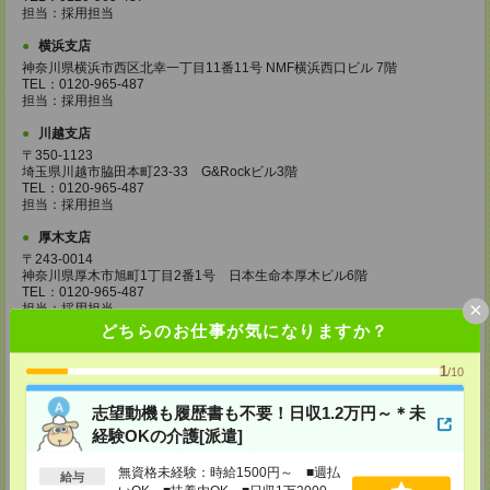
担当：採用担当
横浜支店
神奈川県横浜市西区北幸一丁目11番11号 NMF横浜西口ビル 7階
TEL：0120-965-487
担当：採用担当
川越支店
〒350-1123
埼玉県川越市脇田本町23-33 G&Rockビル3階
TEL：0120-965-487
担当：採用担当
厚木支店
〒243-0014
神奈川県厚木市旭町1丁目2番1号 日本生命本厚木ビル6階
TEL：0120-965-487
×
担当：採用担当
どちらのお仕事が気になりますか？
水戸支店
茨城県水戸市城南一丁目2番10号
1
/10
甲南アセット水戸城南ビル 7階
TEL：0120-965-487
志望動機も履歴書も不要！日収1.2万円～＊未
担当：採用担当
経験OKの介護[派遣]
高崎支店
群馬県高崎市旭町34-5
無資格未経験：時給1500円～ ■週払
給与
旭町ビル5階