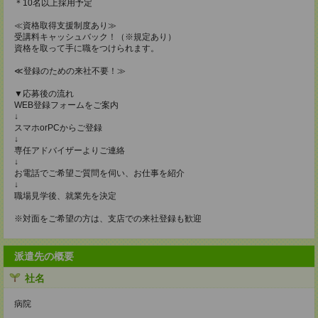
＊10名以上採用予定
≪資格取得支援制度あり≫
受講料キャッシュバック！（※規定あり）
資格を取って手に職をつけられます。
≪登録のための来社不要！≫
▼応募後の流れ
WEB登録フォームをご案内
↓
スマホorPCからご登録
↓
専任アドバイザーよりご連絡
↓
お電話でご希望ご質問を伺い、お仕事を紹介
↓
職場見学後、就業先を決定
※対面をご希望の方は、支店での来社登録も歓迎
派遣先の概要
社名
病院