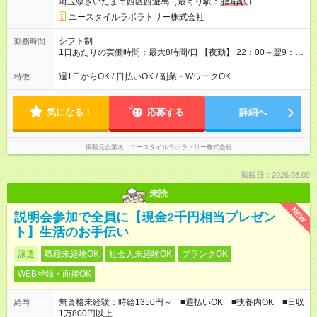
埼玉県さいたま市西区西遊馬（最寄り駅：
指扇駅
）
用形態：本採用時と同じです。 給与：時給 1,580円以上
ユースタイルラボラトリー株式会社
シフト制
勤務時間
1日あたりの実働時間：最大8時間/日 【夜勤】 22：00～翌9：
00 ※週1日～OK ／ 夜勤専従 ＊＊ 勤務時間例 ＊＊ ■22時か
ら翌7時 ■23時から翌8時 ■24時から翌9時 など ※上記の時間
週1日からOK / 日払いOK / 副業・WワークOK
特徴
内で8時間勤務（休憩1時間）ご利用者様により、時間は異なり
ます。 ※曜日固定（毎週同じ曜日での勤務となります）
気になる！
応募する
詳細へ
掲載元企業名
ユースタイルラボラトリー株式会社
掲載日：2026.08.09
未読
NEW
説明会参加で全員に【現金2千円相当プレゼン
ト】生活のお手伝い
派遣
職種未経験OK
社会人未経験OK
ブランクOK
WEB登録・面接OK
無資格未経験：時給1350円～ ■週払いOK ■扶養内OK ■日収
給与
1万800円以上