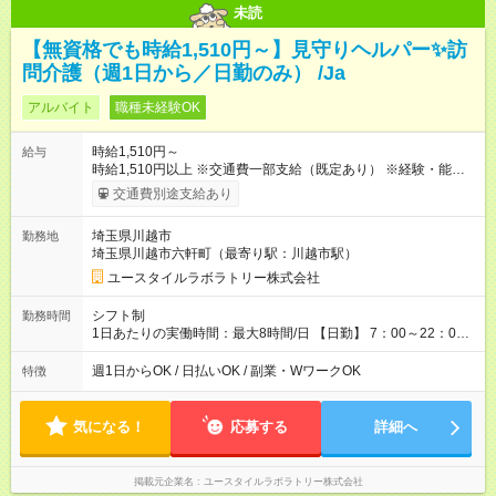
未読
【無資格でも時給1,510円～】見守りヘルパー✨訪
問介護（週1日から／日勤のみ） /Ja
アルバイト
職種未経験OK
時給1,510円～
給与
時給1,510円以上 ※交通費一部支給（既定あり） ※経験・能力を
考慮して決定します 【収入例】 週1回勤務の場合：1,510円×8時
交通費別途支給あり
間×4回=4万8,320円 週3回勤務の場合：1,510円×8時間×12回
=14万4,960円 週5回勤務の場合：1,510円×8時間×20回=24万
埼玉県川越市
勤務地
1,600円 【試用期間】試用期間あり 試用期間の長さ：2ヶ月
埼玉県川越市六軒町（最寄り駅：川越市駅）
※ 雇用形態と給与に、本採用時と異なる部分があります。 雇用
形態：本採用時と同じです。 給与：時給 1,150円以上
ユースタイルラボラトリー株式会社
シフト制
勤務時間
1日あたりの実働時間：最大8時間/日 【日勤】 7：00～22：00
の間で8時間勤務（休憩時間は法定通り） ※週1日～OK ／ 夜勤
なし ＊＊ 勤務時間例 ＊＊ ■8時から17時 ■9時から18時 ■10
週1日からOK / 日払いOK / 副業・WワークOK
特徴
時から19時 ■12時から21時 など ※訪問先により変動 ※曜日固
定（毎週同じ曜日勤務）
気になる！
応募する
詳細へ
掲載元企業名
ユースタイルラボラトリー株式会社