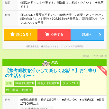
※週最低15時間以上の勤務が必要です
短期2ヵ月～のお仕事です。開始日はご相談ください！ ★急募
期間
です！
日払いOK
/
履歴書不要
/
40～50代活躍中
/
副業・WワークOK
/
特徴
服装自由
/
シフト勤務
/
10名以上の大量募集
/
電話対応なし
/
パ
ソコンスキル不要
気になる！
応募する
詳細へ
掲載元企業名
株式会社ネオキャリア ナイス！介護事業部
掲載日：2026.08.09
未読
NEW
【接客経験を活かして楽しくお話＊】お年寄り
の生活サポート
派遣
職種未経験OK
社会人未経験OK
ブランクOK
WEB登録・面接OK
無資格未経験：時給1350円～ ■週払いOK ■扶養内OK ■日収
給与
1万800円以上