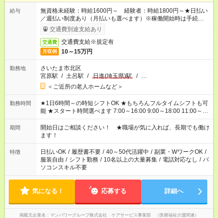
無資格未経験：時給1600円～ 経験者：時給1800円～★日払い
給与
／週払い制度あり（月払いも選べます）※稼働開始時は手続き完
了次第のお支払いとなります。
交通費別途支給あり
交通費支給※規定有
交通費
10～15万円
月収例
さいたま市北区
勤務地
宮原駅
/
土呂駅
/
日進(埼玉県)駅
/
…
＜ご近所の老人ホームなど＞
★1日6時間～の時短シフトOK ★もちろんフルタイムシフトも可
勤務時間
能 ★スタート時間選べます 7:00～16:00 9:00～18:00 11:00～
20:00 など 残業なし！ ※Wワークの場合、他のお仕事と合わせ
週40時間超の就業はご案内できません ※法令に基づき、週20時
開始日はご相談ください！ ★職場が気に入れば、長期でも働け
期間
間以上勤務は社会保険への加入対象となります ※労働者派遣法
ます！
（日雇い派遣の原則禁止）により、短時間・短期間の就業はご
案内が難しい場合があります
日払いOK
/
履歴書不要
/
40～50代活躍中
/
副業・WワークOK
/
特徴
服装自由
/
シフト勤務
/
10名以上の大量募集
/
電話対応なし
/
パ
ソコンスキル不要
気になる！
応募する
詳細へ
掲載元企業名
マンパワーグループ株式会社 ケアサービス事業部 （医療福祉介護関連）