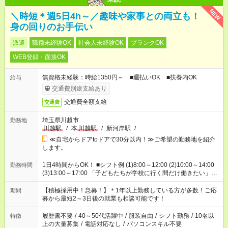
NEW
＼時短＊週5日4h～／趣味や家事との両立も！
身の回りのお手伝い
派遣
職種未経験OK
社会人未経験OK
ブランクOK
WEB登録・面接OK
無資格未経験：時給1350円～ ■週払いOK ■扶養内OK
給与
交通費別途支給あり
交通費全額支給
交通費
埼玉県川越市
勤務地
川越駅
/
本
川越駅
/
新河岸駅
/
…
≪自宅からドアtoドアで30分以内！≫ご希望の勤務地を紹介
します。
1日4時間からOK！ ■シフト例 (1)8:00～12:00 (2)10:00～14:00
勤務時間
(3)13:00～17:00 「子どもたちが学校に行く間だけ働きたい」
「余裕を持って夕飯の準備がしたい」 「午前中は働いて、午後
はプライベートの時間にしたい」 など、ご希望を教えてくださ
【積極採用中！急募！】＊1年以上勤務している方が多数！ご応
期間
いね。 ※Wワーク希望の方へ 今ご覧のお仕事で希望する勤務時
募から最短2～3日後の就業も相談可能です！
間と、もう1つのお仕事の勤務時間。 合計で週40時間を超える
場合は応募できません。
履歴書不要
/
40～50代活躍中
/
服装自由
/
シフト勤務
/
10名以
特徴
上の大量募集
/
電話対応なし
/
パソコンスキル不要