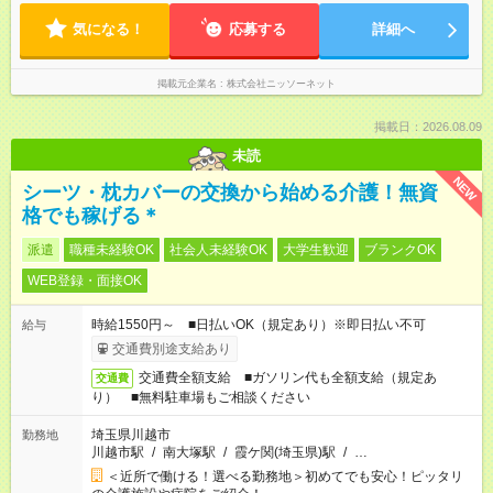
気になる！
応募する
詳細へ
掲載元企業名
株式会社ニッソーネット
掲載日：2026.08.09
未読
NEW
シーツ・枕カバーの交換から始める介護！無資
格でも稼げる＊
派遣
職種未経験OK
社会人未経験OK
大学生歓迎
ブランクOK
WEB登録・面接OK
時給1550円～ ■日払いOK（規定あり）※即日払い不可
給与
交通費別途支給あり
交通費全額支給 ■ガソリン代も全額支給（規定あ
交通費
り） ■無料駐車場もご相談ください
埼玉県川越市
勤務地
川越市駅
/
南大塚駅
/
霞ケ関(埼玉県)駅
/
…
＜近所で働ける！選べる勤務地＞初めてでも安心！ピッタリ