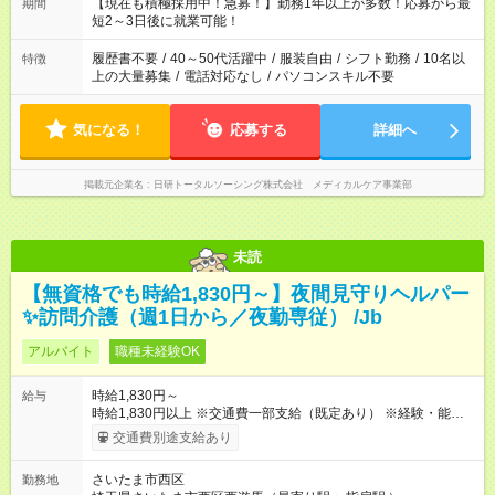
「できれば残業はしたくない」 など、ご希望を教えてください
【現在も積極採用中！急募！】勤務1年以上が多数！応募から最
期間
ね。 ※Wワーク希望の方へ 今ご覧のお仕事で希望する勤務時間
短2～3日後に就業可能！
と、もう1つのお仕事の勤務時間。 合計で週40時間を超える場
合は応募できません。
履歴書不要
/
40～50代活躍中
/
服装自由
/
シフト勤務
/
10名以
特徴
上の大量募集
/
電話対応なし
/
パソコンスキル不要
気になる！
応募する
詳細へ
掲載元企業名
日研トータルソーシング株式会社 メディカルケア事業部
未読
【無資格でも時給1,830円～】夜間見守りヘルパー
✨訪問介護（週1日から／夜勤専従） /Jb
アルバイト
職種未経験OK
時給1,830円～
給与
時給1,830円以上 ※交通費一部支給（既定あり） ※経験・能力を
考慮して決定します 【収入例】 週1回勤務の場合：1,830円×8時
交通費別途支給あり
間×4回=5万8,560円 週3回勤務の場合：1,830円×8時間×12回
=17万5,680円 【試用期間】試用期間あり 試用期間の長さ：2ヶ
さいたま市西区
勤務地
月 ※ 雇用形態と給与に、本採用時と異なる部分があります。 雇