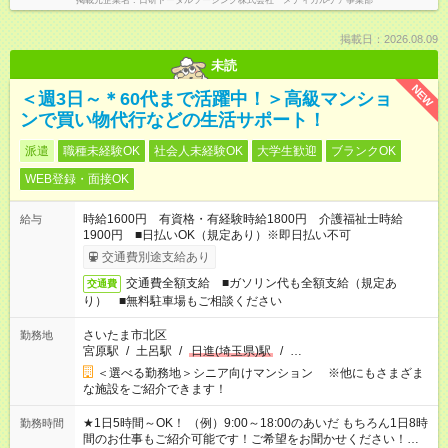
掲載元企業名
日研トータルソーシング株式会社 メディカルケア事業部
掲載日：2026.08.09
未読
NEW
＜週3日～＊60代まで活躍中！＞高級マンショ
ンで買い物代行などの生活サポート！
派遣
職種未経験OK
社会人未経験OK
大学生歓迎
ブランクOK
WEB登録・面接OK
時給1600円 有資格・有経験時給1800円 介護福祉士時給
給与
1900円 ■日払いOK（規定あり）※即日払い不可
交通費別途支給あり
交通費全額支給 ■ガソリン代も全額支給（規定あ
交通費
り） ■無料駐車場もご相談ください
さいたま市北区
勤務地
宮原駅
/
土呂駅
/
日進(埼玉県)駅
/
…
＜選べる勤務地＞シニア向けマンション ※他にもさまざま
な施設をご紹介できます！
★1日5時間～OK！ （例）9:00～18:00のあいだ もちろん1日8時
勤務時間
間のお仕事もご紹介可能です！ご希望をお聞かせください！★家