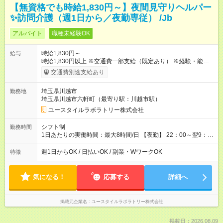
【無資格でも時給1,830円～】夜間見守りヘルパー
✨訪問介護（週1日から／夜勤専従） /Jb
アルバイト
職種未経験OK
時給1,830円～
給与
時給1,830円以上 ※交通費一部支給（既定あり） ※経験・能力を
考慮して決定します 【収入例】 週1回勤務の場合：1,830円×8時
交通費別途支給あり
間×4回=5万8,560円 週3回勤務の場合：1,830円×8時間×12回
=17万5,680円 【試用期間】試用期間あり 試用期間の長さ：2ヶ
埼玉県川越市
勤務地
月 ※ 雇用形態と給与に、本採用時と異なる部分があります。 雇
埼玉県川越市六軒町（最寄り駅：川越市駅）
用形態：本採用時と同じです。 給与：時給 1,580円以上
ユースタイルラボラトリー株式会社
シフト制
勤務時間
1日あたりの実働時間：最大8時間/日 【夜勤】 22：00～翌9：
00 ※週1日～OK ／ 夜勤専従 ＊＊ 勤務時間例 ＊＊ ■22時か
ら翌7時 ■23時から翌8時 ■24時から翌9時 など ※上記の時間
週1日からOK / 日払いOK / 副業・WワークOK
特徴
内で8時間勤務（休憩1時間）ご利用者様により、時間は異なり
ます。 ※曜日固定（毎週同じ曜日での勤務となります）
気になる！
応募する
詳細へ
掲載元企業名
ユースタイルラボラトリー株式会社
掲載日：2026.08.09