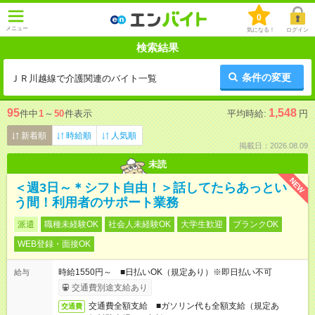
0
メニュー
気になる！
ログイン
検索結果
条件の変更
ＪＲ川越線で介護関連のバイト一覧
95
1,548
件中
1
～
50
件表示
平均時給:
円
新着順
時給順
人気順
掲載日：2026.08.09
未読
NEW
＜週3日～＊シフト自由！＞話してたらあっとい
う間！利用者のサポート業務
派遣
職種未経験OK
社会人未経験OK
大学生歓迎
ブランクOK
WEB登録・面接OK
時給1550円～ ■日払いOK（規定あり）※即日払い不可
給与
交通費別途支給あり
交通費全額支給 ■ガソリン代も全額支給（規定あ
交通費