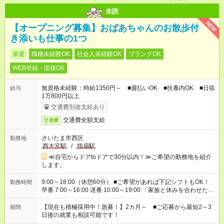
未読
NEW
【オープニング募集】おばあちゃんのお散歩付
き添いも仕事の1つ
派遣
職種未経験OK
社会人未経験OK
ブランクOK
WEB登録・面接OK
無資格未経験：時給1350円～ ■週払いOK ■扶養内OK ■日収
給与
1万800円以上
交通費別途支給あり
交通費全額支給
交通費
さいたま市西区
勤務地
西大宮駅
/
指扇駅
≪自宅からドアtoドアで30分以内！≫ご希望の勤務地を紹介
します。
9:00～18:00（休憩60分） ■ご希望があれば下記シフトもOK！
勤務時間
早番 7:00～16:00 遅番 10:00～19:00 「家族と休みを合わせた
い」 「余裕を持って夕飯の準備がしたい」 「できれば残業はし
たくない」 など、ご希望を教えてくださいね。 ※Wワーク希望
【現在も積極採用中！急募！】2カ月～ ■ご応募から最短2～3
期間
の方へ 今ご覧のお仕事で希望する勤務時間と、もう1つのお仕事
日後の就業も相談可能です！
の勤務時間。 合計で週40時間を超える場合は応募できません。