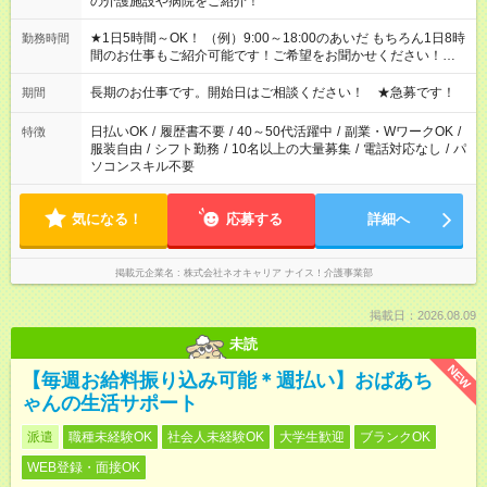
の介護施設や病院をご紹介！
★1日5時間～OK！ （例）9:00～18:00のあいだ もちろん1日8時
勤務時間
間のお仕事もご紹介可能です！ご希望をお聞かせください！★家
庭の都合でお休みが必要な場合も遠慮なくご相談ください。 ※
週最低15時間以上の勤務が必要です
長期のお仕事です。開始日はご相談ください！ ★急募です！
期間
日払いOK
/
履歴書不要
/
40～50代活躍中
/
副業・WワークOK
/
特徴
服装自由
/
シフト勤務
/
10名以上の大量募集
/
電話対応なし
/
パ
ソコンスキル不要
気になる！
応募する
詳細へ
掲載元企業名
株式会社ネオキャリア ナイス！介護事業部
掲載日：2026.08.09
未読
NEW
【毎週お給料振り込み可能＊週払い】おばあち
ゃんの生活サポート
派遣
職種未経験OK
社会人未経験OK
大学生歓迎
ブランクOK
WEB登録・面接OK