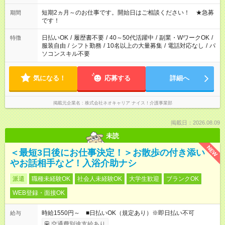
庭の都合でお休みが必要な場合も遠慮なくご相談ください。 ※
週最低15時間以上の勤務が必要です
短期2ヵ月～のお仕事です。開始日はご相談ください！ ★急募
期間
です！
日払いOK
/
履歴書不要
/
40～50代活躍中
/
副業・WワークOK
/
特徴
服装自由
/
シフト勤務
/
10名以上の大量募集
/
電話対応なし
/
パ
ソコンスキル不要
気になる！
応募する
詳細へ
掲載元企業名
株式会社ネオキャリア ナイス！介護事業部
掲載日：2026.08.09
未読
NEW
＜最短3日後にお仕事決定！＞お散歩の付き添い
やお話相手など！入浴介助ナシ
派遣
職種未経験OK
社会人未経験OK
大学生歓迎
ブランクOK
WEB登録・面接OK
時給1550円～ ■日払いOK（規定あり）※即日払い不可
給与
交通費別途支給あり