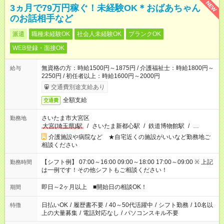
NEW
3ヵ月で79万円稼ぐ！未経験OK＊おばあちゃん
のお話相手など
派遣
職種未経験OK
社会人未経験OK
ブランクOK
WEB登録・面接OK
無資格の方：時給1500円～1875円 / 介護福祉士：時給1800円～
給与
2250円 / 初任者以上：時給1600円～2000円
交通費別途支給あり
全額支給
交通費
さいたま市大宮区
勤務地
大宮(埼玉県)駅
/
さいたま新都心駅
/
鉄道博物館駅
/
…
介護施設や病院など ★自宅近くの施設がいいなど勤務地ご
相談ください
【シフト例】 07:00～16:00 09:00～18:00 17:00～09:00 ※ 上記
勤務時間
は一例です！その他シフトもご相談ください！
即日～2ヶ月以上 ■開始日の相談OK！
期間
日払いOK
/
履歴書不要
/
40～50代活躍中
/
シフト勤務
/
10名以
特徴
上の大量募集
/
電話対応なし
/
パソコンスキル不要