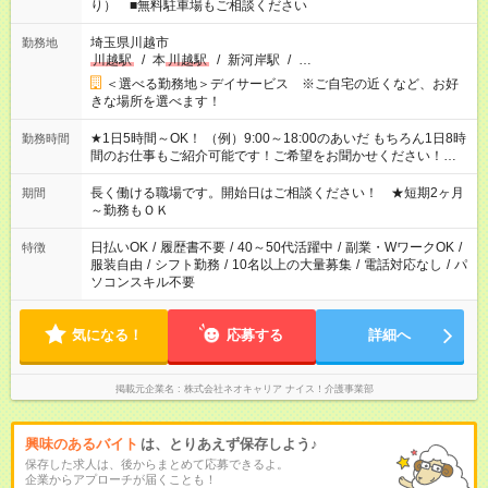
り） ■無料駐車場もご相談ください
埼玉県川越市
勤務地
川越駅
/
本
川越駅
/
新河岸駅
/
…
＜選べる勤務地＞デイサービス ※ご自宅の近くなど、お好
きな場所を選べます！
★1日5時間～OK！ （例）9:00～18:00のあいだ もちろん1日8時
勤務時間
間のお仕事もご紹介可能です！ご希望をお聞かせください！★家
庭の都合でお休みが必要な場合も遠慮なくご相談ください。 ※
週最低15時間以上の勤務が必要です
長く働ける職場です。開始日はご相談ください！ ★短期2ヶ月
期間
～勤務もＯＫ
日払いOK
/
履歴書不要
/
40～50代活躍中
/
副業・WワークOK
/
特徴
服装自由
/
シフト勤務
/
10名以上の大量募集
/
電話対応なし
/
パ
ソコンスキル不要
気になる！
応募する
詳細へ
掲載元企業名
株式会社ネオキャリア ナイス！介護事業部
興味のあるバイト
は、とりあえず保存しよう♪
保存した求人は、後からまとめて応募できるよ。
企業からアプローチが届くことも！