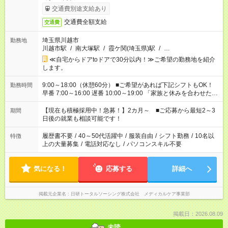
交通費別途支給あり
交通費全額支給
交通費
埼玉県川越市
勤務地
川越市駅
/
南大塚駅
/
霞ケ関(埼玉県)駅
/
…
≪自宅からドアtoドアで30分以内！≫ご希望の勤務地を紹介
します。
9:00～18:00（休憩60分） ■ご希望があれば下記シフトもOK！
勤務時間
早番 7:00～16:00 遅番 10:00～19:00 「家族と休みを合わせた
い」 「余裕を持って夕飯の準備がしたい」 「できれば残業はし
たくない」 など、ご希望を教えてくださいね。 ※Wワーク希望
【現在も積極採用中！急募！】2カ月～ ■ご応募から最短2～3
期間
の方へ 今ご覧のお仕事で希望する勤務時間と、もう1つのお仕事
日後の就業も相談可能です！
の勤務時間。 合計で週40時間を超える場合は応募できません。
履歴書不要
/
40～50代活躍中
/
服装自由
/
シフト勤務
/
10名以
特徴
上の大量募集
/
電話対応なし
/
パソコンスキル不要
気になる！
応募する
詳細へ
掲載元企業名
日研トータルソーシング株式会社 メディカルケア事業部
掲載日：2026.08.09
未読