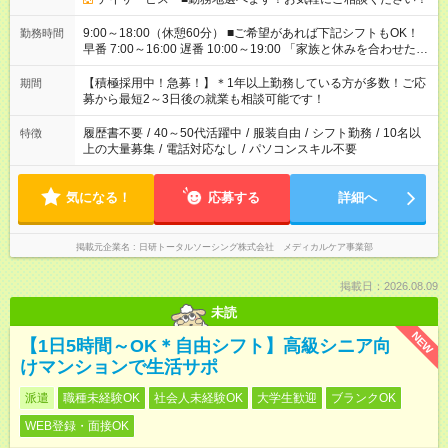
9:00～18:00（休憩60分） ■ご希望があれば下記シフトもOK！
勤務時間
早番 7:00～16:00 遅番 10:00～19:00 「家族と休みを合わせた
い」 「余裕を持って夕飯の準備がしたい」 「できれば残業はし
たくない」 など、ご希望を教えてくださいね。 ※Wワーク希望
【積極採用中！急募！】＊1年以上勤務している方が多数！ご応
期間
の方へ 今ご覧のお仕事で希望する勤務時間と、もう1つのお仕事
募から最短2～3日後の就業も相談可能です！
の勤務時間。 合計で週40時間を超える場合は応募できません。
履歴書不要
/
40～50代活躍中
/
服装自由
/
シフト勤務
/
10名以
特徴
上の大量募集
/
電話対応なし
/
パソコンスキル不要
気になる！
応募する
詳細へ
掲載元企業名
日研トータルソーシング株式会社 メディカルケア事業部
掲載日：2026.08.09
未読
NEW
【1日5時間～OK＊自由シフト】高級シニア向
けマンションで生活サポ
派遣
職種未経験OK
社会人未経験OK
大学生歓迎
ブランクOK
WEB登録・面接OK