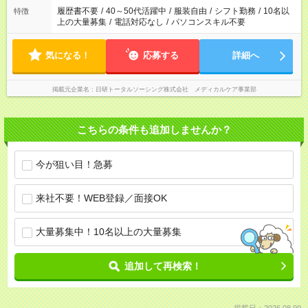
履歴書不要
/
40～50代活躍中
/
服装自由
/
シフト勤務
/
10名以
特徴
上の大量募集
/
電話対応なし
/
パソコンスキル不要
気になる！
応募する
詳細へ
掲載元企業名
日研トータルソーシング株式会社 メディカルケア事業部
こちらの条件も追加しませんか？
今が狙い目！急募
来社不要！WEB登録／面接OK
大量募集中！10名以上の大量募集
追加して再検索！