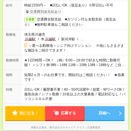
時給1550円～ ■日払いOK（規定あり）※即日払い不可
給与
交通費別途支給あり
交通費全額支給 ■ガソリン代も全額支給（規定あ
交通費
り） ■無料駐車場もご相談ください
埼玉県川越市
勤務地
川越駅
/
本
川越駅
/
新河岸駅
/
…
＜選べる勤務地＞シニア向けマンション ※他にもさまざま
な施設をご紹介できます！
★1日5時間～OK！ （例）9:00～18:00で好きな時間に勤務可
勤務時間
能！ ＞シフト例 9時～14時 11時～15時 13時～18時など ご自身
のご都合に合わせて勤務時間をご相談ください！ ★家庭の都合
でお休みや時間の調整が必要な場合も遠慮なくご相談くださ
短期2ヵ月～のお仕事です。開始日はご相談ください！ ★急募
期間
い。
です！
日払いOK
/
履歴書不要
/
40～50代活躍中
/
副業・WワークOK
/
特徴
服装自由
/
シフト勤務
/
10名以上の大量募集
/
電話対応なし
/
パ
ソコンスキル不要
気になる！
応募する
詳細へ
掲載元企業名
株式会社ネオキャリア ナイス！介護事業部