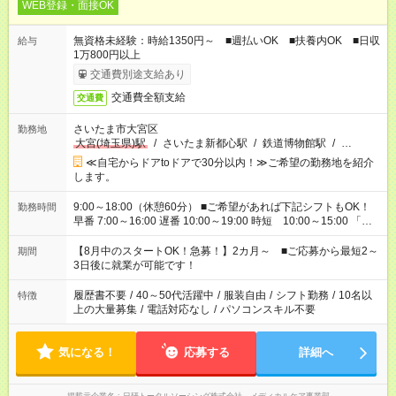
WEB登録・面接OK
無資格未経験：時給1350円～ ■週払いOK ■扶養内OK ■日収
給与
1万800円以上
交通費別途支給あり
交通費全額支給
交通費
さいたま市大宮区
勤務地
大宮(埼玉県)駅
/
さいたま新都心駅
/
鉄道博物館駅
/
…
≪自宅からドアtoドアで30分以内！≫ご希望の勤務地を紹介
します。
9:00～18:00（休憩60分） ■ご希望があれば下記シフトもOK！
勤務時間
早番 7:00～16:00 遅番 10:00～19:00 時短 10:00～15:00 「家
族と休みを合わせたい」 「余裕を持って夕飯の準備がしたい」
「できれば残業はしたくない」 など、ご希望を教えてください
【8月中のスタートOK！急募！】2カ月～ ■ご応募から最短2～
期間
ね。 ※Wワーク希望の方へ 今ご覧のお仕事で希望する勤務時間
3日後に就業が可能です！
と、もう1つのお仕事の勤務時間。 合計で週40時間を超える場
合は応募できません。
履歴書不要
/
40～50代活躍中
/
服装自由
/
シフト勤務
/
10名以
特徴
上の大量募集
/
電話対応なし
/
パソコンスキル不要
気になる！
応募する
詳細へ