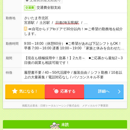
交通費別途支給あり
交通費全額支給
交通費
さいたま市北区
勤務地
宮原駅
/
土呂駅
/
日進(埼玉県)駅
/
…
≪自宅からドアtoドアで30分以内！≫ご希望の勤務地を紹介
します。
9:00～18:00（休憩60分） ■ご希望があれば下記シフトもOK！
勤務時間
早番 7:00～16:00 遅番 10:00～19:00 「家族と休みを合わせた
い」 「余裕を持って夕飯の準備がしたい」 「できれば残業はし
たくない」 など、ご希望を教えてくださいね。 ※Wワーク希望
【現在も積極採用中！急募！】2カ月～ ■ご応募から最短2～3
期間
の方へ 今ご覧のお仕事で希望する勤務時間と、もう1つのお仕事
日後の就業も相談可能です！
の勤務時間。 合計で週40時間を超える場合は応募できません。
履歴書不要
/
40～50代活躍中
/
服装自由
/
シフト勤務
/
10名以
特徴
上の大量募集
/
電話対応なし
/
パソコンスキル不要
気になる！
応募する
詳細へ
掲載元企業名
日研トータルソーシング株式会社 メディカルケア事業部
未読