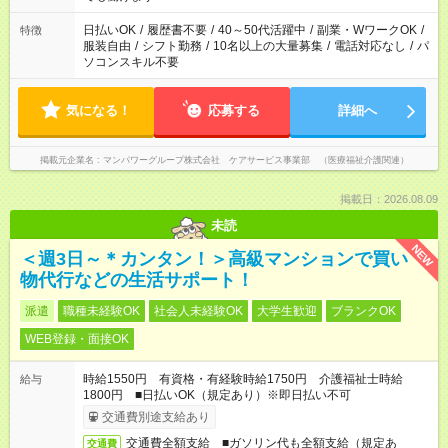
短時間・短期間の就業はご案内が難しい場合があります
日払いOK
/
履歴書不要
/
40～50代活躍中
/
副業・WワークOK
/
特徴
服装自由
/
シフト勤務
/
10名以上の大量募集
/
電話対応なし
/
パ
ソコンスキル不要
気になる！
応募する
詳細へ
掲載元企業名
マンパワーグループ株式会社 ケアサービス事業部 （医療福祉介護関連）
掲載日：2026.08.09
未読
NEW
＜週3日～＊カンタン！＞高級マンションで買い
物代行などの生活サポート！
派遣
職種未経験OK
社会人未経験OK
大学生歓迎
ブランクOK
WEB登録・面接OK
時給1550円 有資格・有経験時給1750円 介護福祉士時給
給与
1800円 ■日払いOK（規定あり）※即日払い不可
交通費別途支給あり
交通費全額支給 ■ガソリン代も全額支給（規定あ
交通費