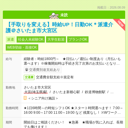
掲載日：2026.08.09
未読
NEW
【手取りを変える】時給UP！日勤OK＊派遣介
護＠さいたま市大宮区
派遣
社会人未経験OK
大学生歓迎
ブランクOK
WEB登録・面接OK
経験者：時給1800円～ ★日払い／週払い制度あり（月払いも
給与
選べます）※稼働開始時は手続き完了次第のお支払いとなりま
す。
交通費別途支給あり
交通費全額支給※規定有
交通費
さいたま市大宮区
勤務地
大宮(埼玉県)駅
/
さいたま新都心駅
/
鉄道博物館駅
/
…
＜シニア向け施設＞
★1日6時間～の時短シフトOK ★スタート時間選べます！ 7:00～
勤務時間
16:00 9:00～17:00 11:00～19:00 など 残業なし！ ※Wワークの
場合、他のお仕事と合わせ週40時間超の就業はご案内できませ
ん ※法令に基づき、週20時間以上勤務は社会保険への加入対象
開始日はご相談ください！ ★急募 ★職場が気に入れば、長期
期間
となります ※労働者派遣法（日雇い派遣の原則禁止）により、
でも働けます！