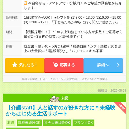
≪自宅からドアtoドアで30分以内！≫ご希望の勤務地を紹介
します。
1日5時間からOK！ ■シフト例 (1)8:00～13:00 (2)10:00～15:00
勤務時間
(3)12:00～17:00 「子どもたちが学校に行く間だけ働きたい」
「余裕を持って夕飯の準備がしたい」 「午前中は働いて、午後
はプライベートの時間にしたい」 など、ご希望を教えてくださ
【積極採用中！】＊1年以上勤務している方が多数！ご応募から
期間
いね。 ※Wワーク希望の方へ 今ご覧のお仕事で希望する勤務時
最短2～3日後の就業も相談可能です！
間と、もう1つのお仕事の勤務時間。 合計で週40時間を超える
場合は応募できません。
履歴書不要
/
40～50代活躍中
/
服装自由
/
シフト勤務
/
10名以
特徴
上の大量募集
/
電話対応なし
/
パソコンスキル不要
気になる！
応募する
詳細へ
掲載元企業名
日研トータルソーシング株式会社 メディカルケア事業部
掲載日：2026.08.09
未読
NEW
【介護staff】人と話すのが好きな方に＊未経験
からはじめる生活サポート
派遣
職種未経験OK
社会人未経験OK
ブランクOK