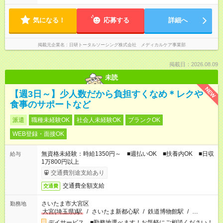
気になる！
応募する
詳細へ
掲載元企業名
日研トータルソーシング株式会社 メディカルケア事業部
掲載日：2026.08.09
未読
NEW
【週3日～】少人数だから負担すくなめ＊レクや
食事のサポートなど
派遣
職種未経験OK
社会人未経験OK
ブランクOK
WEB登録・面接OK
無資格未経験：時給1350円～ ■週払いOK ■扶養内OK ■日収
給与
1万800円以上
交通費別途支給あり
交通費全額支給
交通費
さいたま市大宮区
勤務地
大宮(埼玉県)駅
/
さいたま新都心駅
/
鉄道博物館駅
/
…
デイサービス ■勤務地選べます！お気軽にご相談ください！