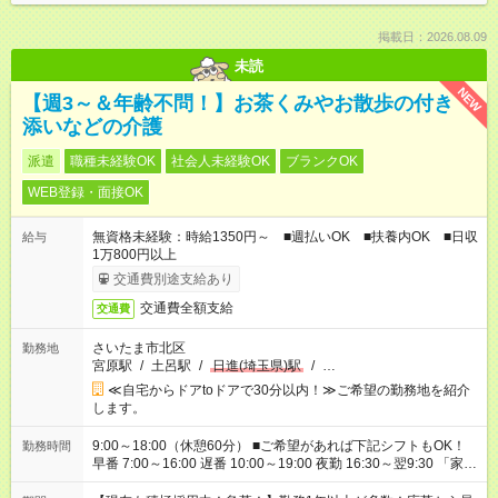
掲載日：2026.08.09
未読
NEW
【週3～＆年齢不問！】お茶くみやお散歩の付き
添いなどの介護
派遣
職種未経験OK
社会人未経験OK
ブランクOK
WEB登録・面接OK
無資格未経験：時給1350円～ ■週払いOK ■扶養内OK ■日収
給与
1万800円以上
交通費別途支給あり
交通費全額支給
交通費
さいたま市北区
勤務地
宮原駅
/
土呂駅
/
日進(埼玉県)駅
/
…
≪自宅からドアtoドアで30分以内！≫ご希望の勤務地を紹介
します。
9:00～18:00（休憩60分） ■ご希望があれば下記シフトもOK！
勤務時間
早番 7:00～16:00 遅番 10:00～19:00 夜勤 16:30～翌9:30 「家族
と休みを合わせたい」 「余裕を持って夕飯の準備がしたい」