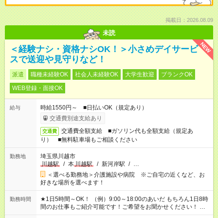
掲載日：2026.08.09
未読
NEW
＜経験ナシ・資格ナシOK！＞小さめデイサービ
スで送迎や見守りなど！
派遣
職種未経験OK
社会人未経験OK
大学生歓迎
ブランクOK
WEB登録・面接OK
時給1550円～ ■日払いOK（規定あり）
給与
交通費別途支給あり
交通費全額支給 ■ガソリン代も全額支給（規定あ
交通費
り） ■無料駐車場もご相談ください
埼玉県川越市
勤務地
川越駅
/
本
川越駅
/
新河岸駅
/
…
＜選べる勤務地＞介護施設や病院 ※ご自宅の近くなど、お
好きな場所を選べます！
★1日5時間～OK！ （例）9:00～18:00のあいだ もちろん1日8時
勤務時間
間のお仕事もご紹介可能です！ご希望をお聞かせください！ ★
家庭の都合でお休みが必要な場合も遠慮なくご相談ください。