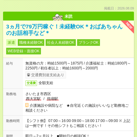
掲載日：2026.08.09
未読
NEW
3ヵ月で79万円稼ぐ！未経験OK＊おばあちゃん
のお話相手など＊
派遣
職種未経験OK
社会人未経験OK
ブランクOK
WEB登録・面接OK
無資格の方：時給1500円～1875円 / 介護福祉士：時給1800円～
給与
2250円 / 初任者以上：時給1600円～2000円
交通費別途支給あり
全額支給
交通費
さいたま市西区
勤務地
西大宮駅
/
指扇駅
介護施設や病院など ★自宅近くの施設がいいなど勤務地ご
相談ください
【シフト例】 07:00～16:00 09:00～18:00 17:00～09:00 ※ 上記
勤務時間
は一例です！その他シフトもご相談ください！
即日～2ヶ月以上 ■開始日の相談OK！
期間