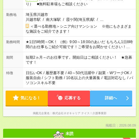
り） ■無料駐車場もご相談ください
埼玉県川越市
勤務地
川越市駅
/
南大塚駅
/
霞ケ関(埼玉県)駅
/
…
＜選べる勤務地＞シニア向けマンション ※他にもさまざま
な施設をご紹介できます！
★1日5時間～OK！ （例）9:00～18:00のあいだ もちろん1日8時
勤務時間
間のお仕事もご紹介可能です！ご希望をお聞かせください！★家
庭の都合でお休みが必要な場合も遠慮なくご相談ください。 ※
週最低15時間以上の勤務が必要です
短期2ヵ月～のお仕事です。開始日はご相談ください！ ★急募
期間
です！
日払いOK
/
履歴書不要
/
40～50代活躍中
/
副業・WワークOK
/
特徴
服装自由
/
シフト勤務
/
10名以上の大量募集
/
電話対応なし
/
パ
ソコンスキル不要
気になる！
応募する
詳細へ
掲載元企業名
株式会社ネオキャリア ナイス！介護事業部
掲載日：2026.08.09
未読