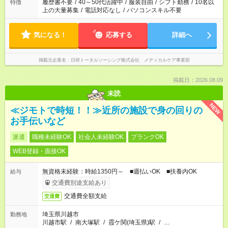
場合は応募できません。
履歴書不要
/
40～50代活躍中
/
服装自由
/
シフト勤務
/
10名以
特徴
上の大量募集
/
電話対応なし
/
パソコンスキル不要
気になる！
応募する
詳細へ
掲載元企業名
日研トータルソーシング株式会社 メディカルケア事業部
掲載日：2026.08.09
未読
NEW
≪ジモトで時短！！≫近所の施設で身の回りの
お手伝いなど
派遣
職種未経験OK
社会人未経験OK
ブランクOK
WEB登録・面接OK
無資格未経験：時給1350円～ ■週払いOK ■扶養内OK
給与
交通費別途支給あり
交通費全額支給
交通費
埼玉県川越市
勤務地
川越市駅
/
南大塚駅
/
霞ケ関(埼玉県)駅
/
…