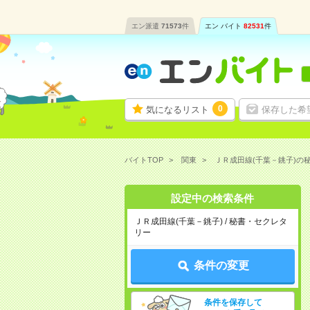
エン派遣
71573
件
エン バイト
82531
件
0
気になるリスト
保存した希
バイトTOP
関東
ＪＲ成田線(千葉－銚子)の
設定中の検索条件
ＪＲ成田線(千葉－銚子) / 秘書・セクレタ
リー
条件の変更
条件を保存して