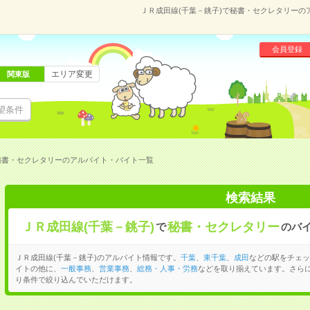
ＪＲ成田線(千葉－銚子)で秘書・セクレタリー
会員登録
エリア変更
関東版
望条件
秘書・セクレタリーのアルバイト・バイト一覧
検索結果
ＪＲ成田線(千葉－銚子)
秘書・セクレタリー
で
のバ
ＪＲ成田線(千葉－銚子)のアルバイト情報です。
千葉
、
東千葉
、
成田
などの駅をチェッ
イトの他に、
一般事務
、
営業事務
、
総務・人事・労務
などを取り揃えています。さら
り条件で絞り込んでいただけます。