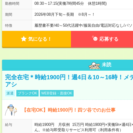
08:30～17:15(実働7時間45分 休憩1時間)
勤務時間
2026年08月下旬～長期 ※8月～！
期間
履歴書不要
/
40～50代活躍中
/
服装自由
/
電話対応なし
/
パソ
特徴
気になる！
応募する
未読
完全在宅＊時給1900円！週4日＆10～16時！
アシ
派遣
ブランクOK
WEB登録・面接OK
【在宅OK】時給1900円！四ツ谷でのお仕事
時給1900円 月収例 15万円 時給1900円×実働5h×
給与
ん。※給与即受取りサービス利用可（利用条件有）