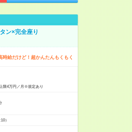
タン×完全座り
高時給だけど！超かんたんもくもく
上限4万円／月※規定あり
分
5:10）