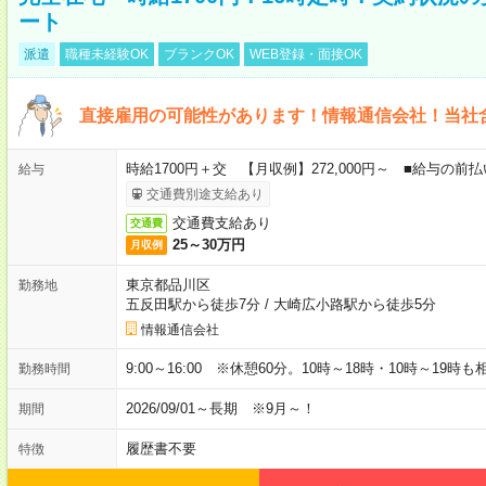
ート
派遣
職種未経験OK
ブランクOK
WEB登録・面接OK
直接雇用の可能性があります！情報通信会社！当社
時給1700円＋交 【月収例】272,000円～ ■給与の
給与
交通費別途支給あり
交通費支給あり
交通費
25～30万円
月収例
東京都品川区
勤務地
五反田駅から徒歩7分
/
大崎広小路駅から徒歩5分
情報通信会社
9:00～16:00 ※休憩60分。10時～18時・10時～19時
勤務時間
2026/09/01～長期 ※9月～！
期間
履歴書不要
特徴