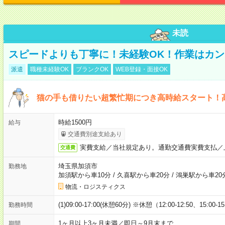
未読
スピードよりも丁寧に！未経験OK！作業はカン
派遣
職種未経験OK
ブランクOK
WEB登録・面接OK
猫の手も借りたい超繁忙期につき高時給スタート！
時給1500円
給与
交通費別途支給あり
実費支給／当社規定あり。通勤交通費実費支払／
交通費
埼玉県加須市
勤務地
加須駅から車10分
/
久喜駅から車20分
/
鴻巣駅から車20
物流・ロジスティクス
(1)09:00-17:00(休憩60分) ※休憩（12:00-12:50、15:00-1
勤務時間
1ヶ月以上3ヶ月未満／即日～9月末まで
期間