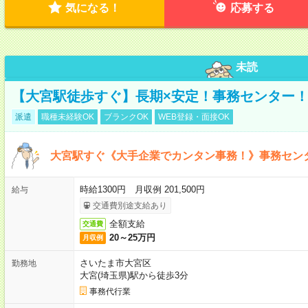
気になる！
応募する
未読
【大宮駅徒歩すぐ】長期×安定！事務センター
派遣
職種未経験OK
ブランクOK
WEB登録・面接OK
大宮駅すぐ《大手企業でカンタン事務！》事務セン
時給1300円 月収例 201,500円
給与
交通費別途支給あり
全額支給
交通費
20～25万円
月収例
さいたま市大宮区
勤務地
大宮(埼玉県)駅から徒歩3分
事務代行業