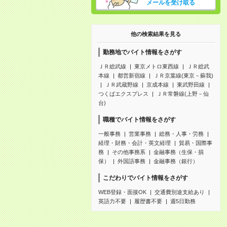
メールを受け取る
他の検索結果を見る
勤務地でバイト情報をさがす
ＪＲ総武線
東京メトロ東西線
ＪＲ総武
本線
都営新宿線
ＪＲ京葉線(東京－蘇我)
ＪＲ武蔵野線
京成本線
東武野田線
つくばエクスプレス
ＪＲ常磐線(上野－仙
台)
職種でバイト情報をさがす
一般事務
営業事務
総務・人事・労務
経理・財務・会計・英文経理
貿易・国際事
務
その他事務系
金融事務（生保・損
保）
外国語事務
金融事務（銀行）
こだわりでバイト情報をさがす
WEB登録・面接OK
交通費別途支給あり
英語力不要
履歴書不要
週5日勤務