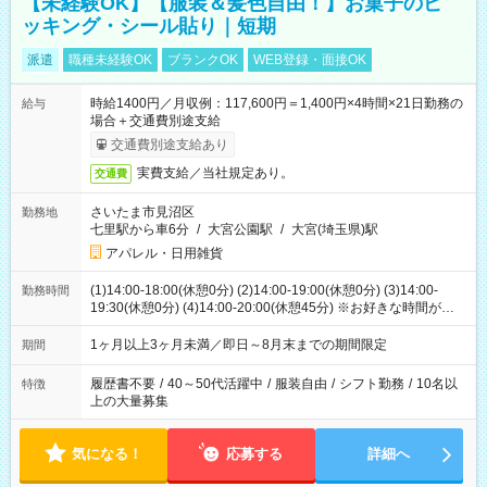
【未経験OK】【服装＆髪色自由！】お菓子のピ
ッキング・シール貼り｜短期
派遣
職種未経験OK
ブランクOK
WEB登録・面接OK
時給1400円／月収例：117,600円＝1,400円×4時間×21日勤務の
給与
場合＋交通費別途支給
交通費別途支給あり
実費支給／当社規定あり。
交通費
さいたま市見沼区
勤務地
七里駅から車6分
/
大宮公園駅
/
大宮(埼玉県)駅
アパレル・日用雑貨
(1)14:00-18:00(休憩0分) (2)14:00-19:00(休憩0分) (3)14:00-
勤務時間
19:30(休憩0分) (4)14:00-20:00(休憩45分) ※お好きな時間が選べ
ます
1ヶ月以上3ヶ月未満／即日～8月末までの期間限定
期間
履歴書不要
/
40～50代活躍中
/
服装自由
/
シフト勤務
/
10名以
特徴
上の大量募集
気になる！
応募する
詳細へ