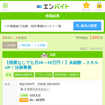
0
メニュー
気になる！
ログイン
検索結果
条件の変更
ＪＲ相模線で法務・特許事務のバイト一覧
2
1,900
件中
1
～
2
件表示
平均時給:
円
新着順
時給順
人気順
掲載日：2026.08.03
未読
【残業なしでも月28～29万円！】未経験→スキル
UP！法務事務
派遣
職種未経験OK
ブランクOK
WEB登録・面接OK
時給1800円 月収例 288,000円
給与
交通費別途支給あり
全額支給
交通費
25～30万円
月収例