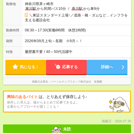
神奈川県茅ヶ崎市
勤務地
寒川駅
から民間バス10分
/
香川駅
から車9分
＼東証スタンダード上場↑／道路・橋・ダムなど…インフラを
支える建設会社
08:30～17:30(実働8時間 休憩1時間)
勤務時間
2026年09月上旬～長期 ※9月～！
期間
履歴書不要
/
40～50代活躍中
特徴
気になる！
応募する
詳細へ
掲載元企業名
パーソルテンプスタッフ株式会社 首都圏
興味のあるバイト
は、とりあえず保存しよう♪
保存した求人は、後からまとめて応募できるよ。
企業からアプローチが届くことも！
掲載日：2026.07.30
未読