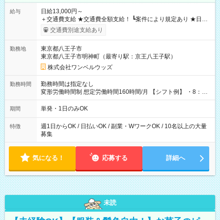
日給13,000円～
給与
＋交通費支給 ★交通費全額支給！ ┗案件により規定あり ★日払
いOK！（規定あり） ┗働いたその日に現金GET♪ お仕事後はコ
交通費別途支給あり
ンビニATMから 日払い分を引き落とせます！ 【試用期間】試
用期間なし
東京都八王子市
勤務地
東京都八王子市明神町（最寄り駅：京王八王子駅）
株式会社ワンベルウッズ
勤務時間は指定なし
勤務時間
変形労働時間制 想定労働時間160時間/月 【シフト例】 ・8：00
～21：00
単発・1日のみOK
期間
週1日からOK / 日払いOK / 副業・WワークOK / 10名以上の大量
特徴
募集
気になる！
応募する
詳細へ
未読