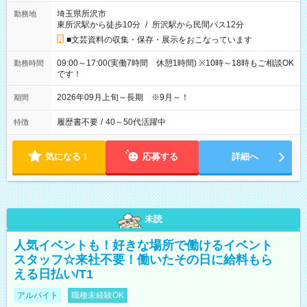
埼玉県所沢市
勤務地
東所沢駅から徒歩10分
/
所沢駅から民間バス12分
■文芸資料の収集・保存・展示をおこなっています
09:00～17:00(実働7時間 休憩1時間) ※10時～18時もご相談OK
勤務時間
です！
2026年09月上旬～長期 ※9月～！
期間
履歴書不要
/
40～50代活躍中
特徴
気になる！
応募する
詳細へ
未読
人気イベントも！好きな場所で働けるイベント
スタッフ☆来社不要！働いたその日に給料もら
える日払い/T1
アルバイト
職種未経験OK