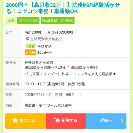
2000円＊【高月収32万！】法務部の経験活かせ
る！コツコツ事務！車通勤OK
派遣
ブランクOK
WEB登録・面接OK
時給2000円 月収例 320,000円
給与
交通費別途支給あり
全額支給
交通費
30万円～
月収例
神奈川県茅ヶ崎市
勤務地
寒川駅
から民間バス10分
/
香川駅
から車9分
＼東証スタンダード上場↑／インフラを支える建設業★
08:30～17:30(実働8時間 休憩1時間)
勤務時間
2026年09月上旬～長期 ※9月～！
期間
履歴書不要
/
40～50代活躍中
特徴
気になる！
応募する
詳細へ