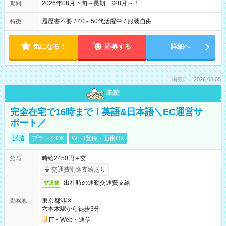
2026年08月下旬～長期 ※8月～！
期間
履歴書不要
/
40～50代活躍中
/
服装自由
特徴
気になる！
応募する
詳細へ
掲載日：2026.08.05
未読
完全在宅で16時まで！英語&日本語＼EC運営サ
ポート／
派遣
ブランクOK
WEB登録・面接OK
時給2450円＋交
給与
交通費別途支給あり
出社時の通勤交通費支給
交通費
東京都港区
勤務地
六本木駅から徒歩3分
IT・Web・通信