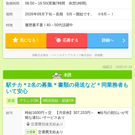
08:50～16:50(実働7時間 休憩1時間)
勤務時間
2026年09月下旬～長期 9月～開始です。 ※9月～！
期間
履歴書不要
/
40～50代活躍中
特徴
気になる！
応募する
詳細へ
掲載元企業名
パーソルテンプスタッフ株式会社 首都圏
掲載日：2026.07.29
未読
駅チカ＊2名の募集＊書類の発送など＊同業務者も
いて安心
派遣
ブランクOK
WEB登録・面接OK
時給1600円＋交 【月収例】307,333円～ ■給与の前払いが可
給与
能な速払いサービスあり
交通費別途支給あり
交通費支給あり
交通費