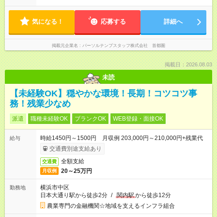
気になる！
応募する
詳細へ
掲載元企業名
パーソルテンプスタッフ株式会社 首都圏
掲載日：2026.08.03
未読
【未経験OK】穏やかな環境！長期！コツコツ事
務！残業少なめ
派遣
職種未経験OK
ブランクOK
WEB登録・面接OK
時給1450円～1500円 月収例 203,000円～210,000円+残業代
給与
交通費別途支給あり
全額支給
交通費
20～25万円
月収例
横浜市中区
勤務地
日本大通り駅から徒歩2分
/
関内駅
から徒歩12分
農業専門の金融機関☆地域を支えるインフラ組合