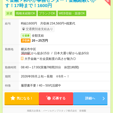
＜金融＞和やか事務センター！金融経験いか
す！17時まで！1600円
派遣
職種未経験OK
ブランクOK
WEB登録・面接OK
時給1600円 月収例 234,560円+残業代
給与
交通費別途支給あり
全額支給
交通費
20～25万円
月収例
横浜市中区
勤務地
関内駅
から徒歩15分
/
日本大通り駅から徒歩5分
大手金融＊社会貢献度の高さが魅力◎
08:40～17:00(実働7時間20分 休憩1時間)
勤務時間
2026年09月上旬～長期 ※9月～！
期間
履歴書不要
/
40～50代活躍中
特徴
気になる！
応募する
詳細へ
掲載元企業名
パーソルテンプスタッフ株式会社 首都圏