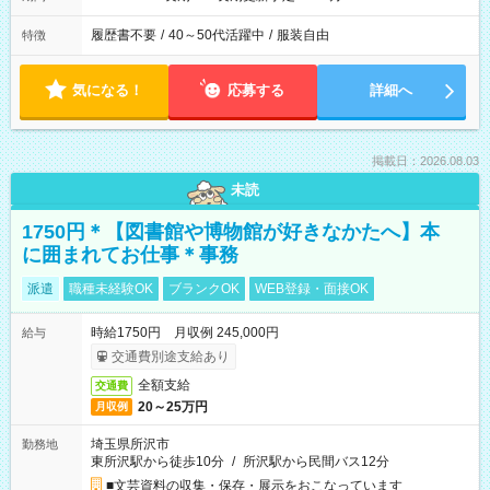
履歴書不要
/
40～50代活躍中
/
服装自由
特徴
気になる！
応募する
詳細へ
掲載日：2026.08.03
未読
1750円＊【図書館や博物館が好きなかたへ】本
に囲まれてお仕事＊事務
派遣
職種未経験OK
ブランクOK
WEB登録・面接OK
時給1750円 月収例 245,000円
給与
交通費別途支給あり
全額支給
交通費
20～25万円
月収例
埼玉県所沢市
勤務地
東所沢駅から徒歩10分
/
所沢駅から民間バス12分
■文芸資料の収集・保存・展示をおこなっています