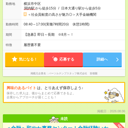
横浜市中区
勤務地
関内駅
から徒歩15分
/
日本大通り駅から徒歩5分
＜社会貢献度の高さが魅力◎＞大手金融機関
08:40～17:00(実働7時間20分 休憩1時間)
勤務時間
【急募】即日～長期 ※8月～！
期間
履歴書不要
特徴
気になる！
応募する
詳細へ
掲載元企業名
パーソルテンプスタッフ株式会社 首都圏
興味のあるバイト
は、とりあえず保存しよう♪
保存した求人は、後からまとめて応募できるよ。
企業からアプローチが届くことも！
掲載日：2026.08.06
未読
NEW