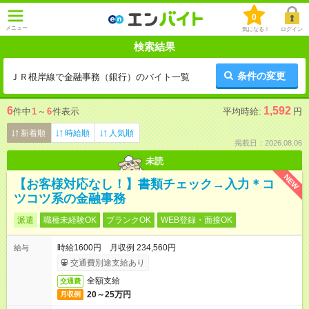
0
メニュー
気になる！
ログイン
検索結果
条件の変更
ＪＲ根岸線で金融事務（銀行）のバイト一覧
6
1,592
件中
1
～
6
件表示
平均時給:
円
新着順
時給順
人気順
掲載日：2026.08.06
未読
NEW
【お客様対応なし！】書類チェック→入力＊コ
ツコツ系の金融事務
派遣
職種未経験OK
ブランクOK
WEB登録・面接OK
時給1600円 月収例 234,560円
給与
交通費別途支給あり
全額支給
交通費
20～25万円
月収例