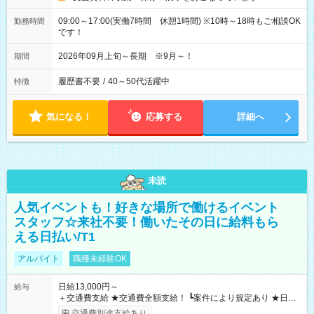
09:00～17:00(実働7時間 休憩1時間) ※10時～18時もご相談OK
勤務時間
です！
2026年09月上旬～長期 ※9月～！
期間
履歴書不要
/
40～50代活躍中
特徴
気になる！
応募する
詳細へ
未読
人気イベントも！好きな場所で働けるイベント
スタッフ☆来社不要！働いたその日に給料もら
える日払い/T1
アルバイト
職種未経験OK
日給13,000円～
給与
＋交通費支給 ★交通費全額支給！ ┗案件により規定あり ★日払
いOK！（規定あり） ┗働いたその日に現金GET♪ お仕事後はコ
交通費別途支給あり