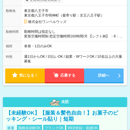
ンビニATMから 日払い分を引き落とせます！ 【試用期間】試
用期間なし
東京都八王子市
勤務地
東京都八王子市明神町（最寄り駅：京王八王子駅）
株式会社ワンベルウッズ
勤務時間は指定なし
勤務時間
変形労働時間制 想定労働時間160時間/月 【シフト例】 ・8：00
～21：00
単発・1日のみOK
期間
週1日からOK / 日払いOK / 副業・WワークOK / 10名以上の大量
特徴
募集
気になる！
応募する
詳細へ
未読
【未経験OK】【服装＆髪色自由！】お菓子のピ
ッキング・シール貼り｜短期
派遣
職種未経験OK
ブランクOK
WEB登録・面接OK