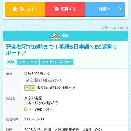
気になる！
応募する
詳細へ
掲載日：2026.08.05
未読
完全在宅で16時まで！英語&日本語＼EC運営サ
ポート／
派遣
ブランクOK
WEB登録・面接OK
時給2450円＋交
給与
交通費別途支給あり
出社時の通勤交通費支給
交通費
東京都港区
勤務地
六本木駅から徒歩3分
IT・Web・通信
9:00～16:00
勤務時間
2026/8/17～長期 ※長期更新予定 ※8月～OK！
期間