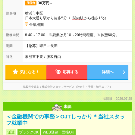
30万円～
月収例
横浜市中区
勤務地
日本大通り駅から徒歩5分
/
関内駅
から徒歩15分
金融機関
8:40～17:00 ※残業は月10～20時間程度。※休憩60分。
勤務時間
【急募】即日～長期
期間
履歴書不要
/
服装自由
特徴
気になる！
応募する
詳細へ
掲載元企業名
株式会社スタッフサービス（神奈川・千葉・埼玉エリア）
掲載日：2026.07.28
未読
＜金融機関での事務＞OJTしっかり＊当社スタッ
フ就業中
派遣
ブランクOK
WEB登録・面接OK