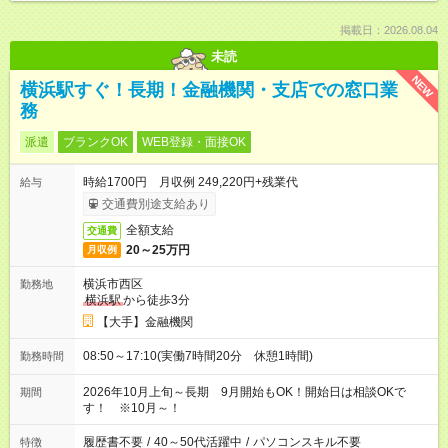
掲載日：2026.08.04
未読
NEW
横浜駅すぐ！長期！金融機関・支店での窓口業
務
派遣
ブランクOK
WEB登録・面接OK
時給1700円 月収例 249,220円+残業代
給与
交通費別途支給あり
全額支給
交通費
20～25万円
月収例
横浜市西区
勤務地
横浜駅
から徒歩3分
【大手】金融機関
08:50～17:10(実働7時間20分 休憩1時間)
勤務時間
2026年10月上旬～長期 9月開始もOK！開始日は相談OKで
期間
す！ ※10月～！
履歴書不要
/
40～50代活躍中
/
パソコンスキル不要
特徴