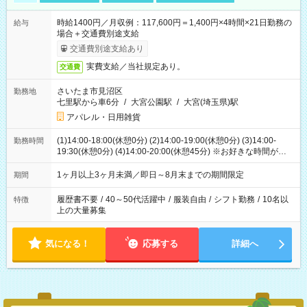
時給1400円／月収例：117,600円＝1,400円×4時間×21日勤務の
給与
場合＋交通費別途支給
交通費別途支給あり
実費支給／当社規定あり。
交通費
さいたま市見沼区
勤務地
七里駅から車6分
/
大宮公園駅
/
大宮(埼玉県)駅
アパレル・日用雑貨
(1)14:00-18:00(休憩0分) (2)14:00-19:00(休憩0分) (3)14:00-
勤務時間
19:30(休憩0分) (4)14:00-20:00(休憩45分) ※お好きな時間が選べ
ます
1ヶ月以上3ヶ月未満／即日～8月末までの期間限定
期間
履歴書不要
/
40～50代活躍中
/
服装自由
/
シフト勤務
/
10名以
特徴
上の大量募集
気になる！
応募する
詳細へ