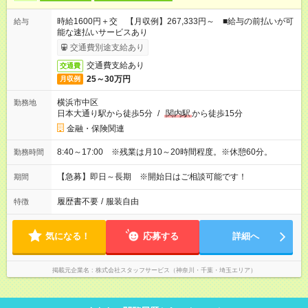
時給1600円＋交 【月収例】267,333円～ ■給与の前払いが可
給与
能な速払いサービスあり
交通費別途支給あり
交通費支給あり
交通費
25～30万円
月収例
横浜市中区
勤務地
日本大通り駅から徒歩5分
/
関内駅
から徒歩15分
金融・保険関連
8:40～17:00 ※残業は月10～20時間程度。※休憩60分。
勤務時間
【急募】即日～長期 ※開始日はご相談可能です！
期間
履歴書不要
/
服装自由
特徴
気になる！
応募する
詳細へ
掲載元企業名
株式会社スタッフサービス（神奈川・千葉・埼玉エリア）