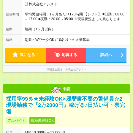
は満額支給！ ■資格手当あり ┗施設警備2級など 【試用期間】
株式会社アシスト
試用期間なし
平均労働時間：1ヶ月あたり170時間 【シフト】 ■日勤：08:00
勤務時間
～17:00 ■夜勤：20:00～05:00 ※現場状況よって異なります ※早
く終われば1現場4～8時間勤務もあり ☆週3～勤務OK！ ☆現場
が早く終わっても日給全額保証！ ☆ご希望の方は「日勤＋夜
短期（1ヶ月以内）
期間
勤」も可能！ 平均労働時間：1ヶ月あたり170時間 【シフト】 ■
日勤：08:00～17:00 ■夜勤：20:00～05:00 ※現場状況よって異
副業・WワークOK / 10名以上の大量募集
特徴
なります ※早く終われば1現場4～8時間勤務もあり ☆週3～勤務
OK！ ☆現場が早く終わっても日給全額保証！ ☆ご希望の方は
「日勤＋夜勤」も可能！
気になる！
応募する
詳細へ
掲載元企業名
株式会社アシスト
未読
採用率99％★未経験OK×履歴書不要の警備員☆2
現場勤務で『2万2000円』稼げる♪日払い可・寮完
備
アルバイト
職種未経験OK
日給10,000円～12,000円
給与