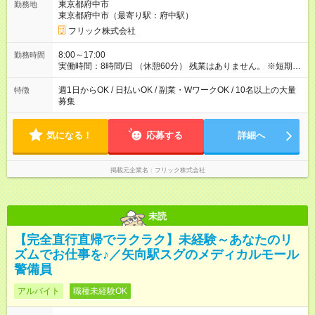
東京都府中市
勤務地
東京都府中市（最寄り駅：府中駅）
フリック株式会社
8:00～17:00
勤務時間
実働時間：8時間/日 （休憩60分） 残業はありません。 ※短期の
募集は行っておりません。予めご了承くださいませ。
週1日からOK / 日払いOK / 副業・WワークOK / 10名以上の大量
特徴
募集
気になる！
応募する
詳細へ
掲載元企業名
フリック株式会社
未読
【完全直行直帰でラクラク】未経験～あなたのリ
ズムでお仕事を♪／矢向駅スグのメディカルモール
警備員
アルバイト
職種未経験OK