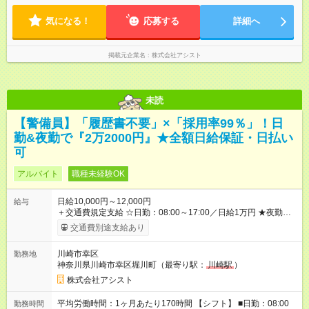
OK！ ☆現場が早く終わっても日給全額保証！ ☆ご希望の方は
「日勤＋夜勤」も可能！
気になる！
応募する
詳細へ
掲載元企業名
株式会社アシスト
未読
【警備員】「履歴書不要」×「採用率99％」！日
勤&夜勤で『2万2000円』★全額日給保証・日払い
可
アルバイト
職種未経験OK
日給10,000円～12,000円
給与
＋交通費規定支給 ☆日勤：08:00～17:00／日給1万円 ★夜勤：
20:00～05:00／日給1万2000円 -:+:-:+:-:+:-:+:-:+:- 日勤＋夜勤で 1
交通費別途支給あり
日『2万2000円』も稼げる！ -:+:-:+:-:+:-:+:-:+:- ■選べる支払い方
法 ┗日払い・週払い・月払いOK！ さらに手渡し・振込まで選
川崎市幸区
勤務地
べる！ 日払いは、当日に『現金全額』手渡しです♪ ■残業手当
神奈川県川崎市幸区堀川町（最寄り駅：
川崎駅
）
別途支給 ■日給全額保障あり ┗予定時間より早く終わっても日給
は満額支給！ ■資格手当あり ┗施設警備2級など 【試用期間】
株式会社アシスト
試用期間なし
平均労働時間：1ヶ月あたり170時間 【シフト】 ■日勤：08:00
勤務時間