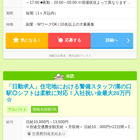
～17:00 ■夜勤：20:00～05:00 ※現場状況よって異なります ※早
く終われば1現場4～8時間勤務もあり ☆週3～勤務OK！ ☆現場
が早く終わっても日給全額保証！ ☆ご希望の方は「日勤＋夜
短期（1ヶ月以内）
期間
勤」も可能！ 平均労働時間：1ヶ月あたり170時間 【シフト】 ■
日勤：08:00～17:00 ■夜勤：20:00～05:00 ※現場状況よって異
副業・WワークOK / 10名以上の大量募集
特徴
なります ※早く終われば1現場4～8時間勤務もあり ☆週3～勤務
OK！ ☆現場が早く終わっても日給全額保証！ ☆ご希望の方は
「日勤＋夜勤」も可能！
気になる！
応募する
詳細へ
掲載元企業名
株式会社アシスト
未読
「日勤求人」住宅地における警備スタッフ/溝の口
駅◎シフトは柔軟に対応！入社祝い金最大20万円
☆
アルバイト
職種未経験OK
日給10,000円～13,500円
給与
※別途交通費全額支給 ＜月収例＞ 日給10，000円×22日間＝22
万円 ◆スタートダッシュに 入社祝金最大200，000円を支給！
交通費別途支給あり
研修手当(法定研修20時間)：24，500円支給！ ◆昇給あり 資格