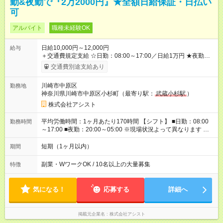
勤&夜勤で『2万2000円』★全額日給保証・日払い
可
アルバイト
職種未経験OK
日給10,000円～12,000円
給与
＋交通費規定支給 ☆日勤：08:00～17:00／日給1万円 ★夜勤：
20:00～05:00／日給1万2000円 -:+:-:+:-:+:-:+:-:+:- 日勤＋夜勤で 1
交通費別途支給あり
日『2万2000円』も稼げる！ -:+:-:+:-:+:-:+:-:+:- ■選べる支払い方
法 ┗日払い・週払い・月払いOK！ さらに手渡し・振込まで選
川崎市中原区
勤務地
べる！ 日払いは、当日に『現金全額』手渡しです♪ ■残業手当
神奈川県川崎市中原区小杉町（最寄り駅：
武蔵小杉駅
）
別途支給 ■日給全額保障あり ┗予定時間より早く終わっても日給
は満額支給！ ■資格手当あり ┗施設警備2級など 【試用期間】
株式会社アシスト
試用期間なし
平均労働時間：1ヶ月あたり170時間 【シフト】 ■日勤：08:00
勤務時間
～17:00 ■夜勤：20:00～05:00 ※現場状況よって異なります ※早
く終われば1現場4～8時間勤務もあり ☆週3～勤務OK！ ☆現場
が早く終わっても日給全額保証！ ☆ご希望の方は「日勤＋夜
短期（1ヶ月以内）
期間
勤」も可能！ 平均労働時間：1ヶ月あたり170時間 【シフト】 ■
日勤：08:00～17:00 ■夜勤：20:00～05:00 ※現場状況よって異
副業・WワークOK / 10名以上の大量募集
特徴
なります ※早く終われば1現場4～8時間勤務もあり ☆週3～勤務
OK！ ☆現場が早く終わっても日給全額保証！ ☆ご希望の方は
「日勤＋夜勤」も可能！
気になる！
応募する
詳細へ
掲載元企業名
株式会社アシスト