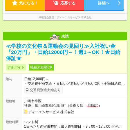
気になる！
応募する
詳細へ
掲載元企業名
ディーエムサービス 株式会社
未読
≪学校の文化祭＆運動会の見回り≫入社祝い金
『20万円』・日給12000円～！週1～OK！★日給
保証★
アルバイト
職種未経験OK
日給12,000円～
給与
・交通費全額支給 ・日払い／週払い／月払いOK ・全額日給保証
あり ・－・－・－・－・－・－・－・－・－・－・ ★☆入社祝
交通費別途支給あり
金20万円★☆ ※1勤務毎に2000円ずつ支給！ ※100勤務目で合計
20万円の支給となります ※規定あり ・－・－・－・－・－・
川崎市幸区
勤務地
－・－・－・－・－・ ≪給与例≫ 月22日働いた場合 月給：26
神奈川県川崎市幸区堀川町（最寄り駅：
川崎駅
）
万4，000円 ＝12，000円×22日 ※別途交通費 ----- ■法定研修：
20時間×1，226円／合計24，520円支給 『お弁当』支給もあり♪
ディーエムサービス 株式会社
【試用期間】試用期間なし
シフト制
勤務時間
1日あたりの実働時間：最大8時間/日 ・9：00～17：00 ※実働8