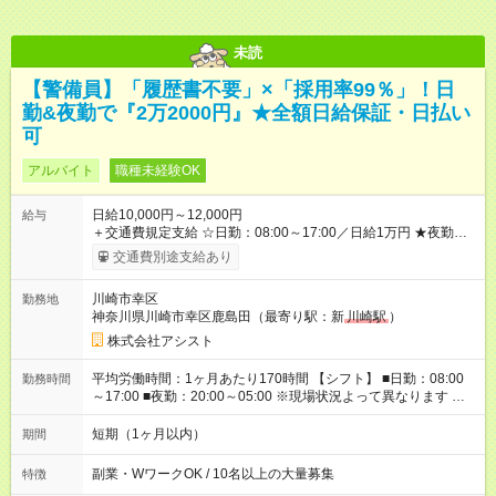
未読
【警備員】「履歴書不要」×「採用率99％」！日
勤&夜勤で『2万2000円』★全額日給保証・日払い
可
アルバイト
職種未経験OK
日給10,000円～12,000円
給与
＋交通費規定支給 ☆日勤：08:00～17:00／日給1万円 ★夜勤：
20:00～05:00／日給1万2000円 -:+:-:+:-:+:-:+:-:+:- 日勤＋夜勤で 1
交通費別途支給あり
日『2万2000円』も稼げる！ -:+:-:+:-:+:-:+:-:+:- ■選べる支払い方
法 ┗日払い・週払い・月払いOK！ さらに手渡し・振込まで選
川崎市幸区
勤務地
べる！ 日払いは、当日に『現金全額』手渡しです♪ ■残業手当
神奈川県川崎市幸区鹿島田（最寄り駅：新
川崎駅
）
別途支給 ■日給全額保障あり ┗予定時間より早く終わっても日給
は満額支給！ ■資格手当あり ┗施設警備2級など 【試用期間】
株式会社アシスト
試用期間なし
平均労働時間：1ヶ月あたり170時間 【シフト】 ■日勤：08:00
勤務時間
～17:00 ■夜勤：20:00～05:00 ※現場状況よって異なります ※早
く終われば1現場4～8時間勤務もあり ☆週3～勤務OK！ ☆現場
が早く終わっても日給全額保証！ ☆ご希望の方は「日勤＋夜
短期（1ヶ月以内）
期間
勤」も可能！ 平均労働時間：1ヶ月あたり170時間 【シフト】 ■
日勤：08:00～17:00 ■夜勤：20:00～05:00 ※現場状況よって異
副業・WワークOK / 10名以上の大量募集
特徴
なります ※早く終われば1現場4～8時間勤務もあり ☆週3～勤務