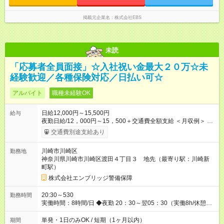
掲載元企業名
株式会社EBS
未読
「応募者全員面接」☆入社祝い金最大２０万☆未
経験歓迎／各種保険対応／日払い可☆
アルバイト
職種未経験OK
日給12,000円～15,500円
給与
夜勤日給/12，000円～15，500＋交通費全額支給 ＜月収例＞ 日
給12，000円×22日間＝264，000円 ◆スタートダッシュに 入社
交通費別途支給あり
祝金最大200，000円を支給！ 研修手当(法定研修20時間)：24，
500円支給！ ◆昇給あり 資格取得も応援しています♪ ◆交通費
川崎市川崎区
勤務地
「全額」支給 公共交通機関を利用の履歴を提出で、交通費全額
神奈川県川崎市川崎区渡田４丁目３ 地先（最寄り駅：川崎新
支給！ 自動車通勤・バイク通勤もOK ※規程あり ◆日当保証 た
町駅）
とえ仕事が1時間で終わっても 日当は全額お支払いします！ 業
者さんと協力し合って、早く仕事を終えるほど、お得……！ ◆
株式会社エンブリッジ警備保障
その他 資格応援手当・隊長手当等 アルバイトから社員雇用ま
でのキャリアアップを楽しめるスキームをご用意しております☆
20:30～530
勤務時間
【試用期間】試用期間なし
実働時間：8時間/日 ◆夜勤 20：30～翌05：30（実働8h/休憩
1h） ※勤務地により勤務時間は多少変動あり ◆希望のシフトで
働ける！ 希望の勤務日数がありましたらご相談下さい。 週1
単発・1日のみOK / 短期（1ヶ月以内）
期間