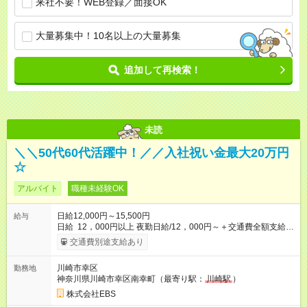
来社不要！WEB登録／面接OK
大量募集中！10名以上の大量募集
追加して再検索！
未読
＼＼50代60代活躍中！／／入社祝い金最大20万円
☆
アルバイト
職種未経験OK
日給12,000円～15,500円
給与
日給 12，000円以上 夜勤日給/12，000円～＋交通費全額支給 ◆
スタートダッシュに 入社祝金最大200，000円を支給！ 研修手
交通費別途支給あり
当(法定研修20時間)：時給1225円×20時間＝24，500円を支給！
◆昇給あり 資格取得も応援しています♪ ◆交通費「全額」支給 公
川崎市幸区
勤務地
共交通機関を利用の履歴を提出で、交通費全額支給！ 自動車通
神奈川県川崎市幸区南幸町（最寄り駅：
川崎駅
）
勤・バイク通勤もOK ◆日当保証 たとえ仕事が1時間で終わって
も 日当は全額お支払いします！ 業者さんと協力し合って、早く
株式会社EBS
仕事を終えるほど、お得……！ ◆その他 資格応援手当・隊長手