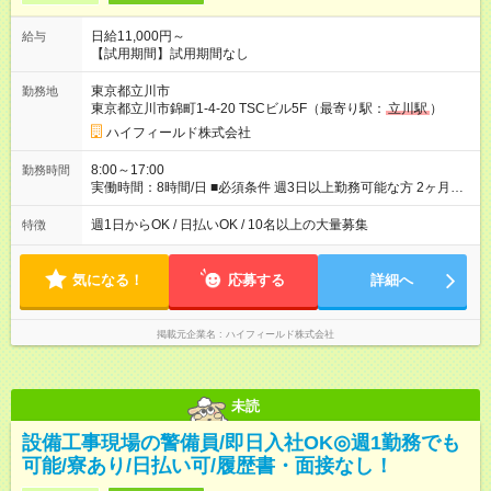
日給11,000円～
給与
【試用期間】試用期間なし
東京都立川市
勤務地
東京都立川市錦町1-4-20 TSCビル5F（最寄り駅：
立川駅
）
ハイフィールド株式会社
8:00～17:00
勤務時間
実働時間：8時間/日 ■必須条件 週3日以上勤務可能な方 2ヶ月以
上の勤務が可能な方 ※短期での募集はしておりません
週1日からOK / 日払いOK / 10名以上の大量募集
特徴
気になる！
応募する
詳細へ
掲載元企業名
ハイフィールド株式会社
未読
設備工事現場の警備員/即日入社OK◎週1勤務でも
可能/寮あり/日払い可/履歴書・面接なし！