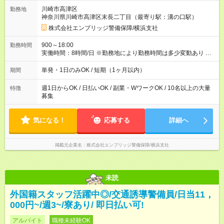
取得も応援しています♪ ◆交通費「全額」支給 公共交通機関を利
川崎市高津区
勤務地
用の履歴を提出で、交通費全額支給！ 自動車通勤・バイク通勤
神奈川県川崎市高津区末長二丁目（最寄り駅：溝の口駅）
もOK ◆日当保証 たとえ仕事が1時間で終わっても 日当は全額お
支払いします！ 業者さんと協力し合って、早く仕事を終えるほ
株式会社エンブリッジ警備保障/横浜支社
ど、お得……！ ◆その他 資格応援手当・隊長手当等 アルバイ
トから社員雇用までのキャリアアップを楽しめるスキームをご
900～18:00
勤務時間
用意しております☆ 【試用期間】試用期間なし
実働時間：8時間/日 ※勤務地により勤務時間は多少変動あり ◆希
望のシフトで働ける！ 希望の勤務日数がありましたらご相談下
さい。 週1日、月1日～の勤務OKです
単発・1日のみOK / 短期（1ヶ月以内）
期間
週1日からOK / 日払いOK / 副業・WワークOK / 10名以上の大量
特徴
募集
気になる！
応募する
詳細へ
掲載元企業名
株式会社エンブリッジ警備保障/横浜支社
未読
外国籍スタッフ活躍中◎/交通誘導警備員/日当11，
000円~/週3~/寮あり/ 即日払い可!
アルバイト
職種未経験OK