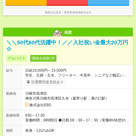
掲載元企業名
東亜警備保障株式会社
未読
＼＼50代60代活躍中！／／入社祝い金最大20万円
☆
アルバイト
職種未経験OK
日給10,000円～15,500円
給与
学生、主婦・主夫、フリーター、中高年、シニアなど幅広い世
代が活躍中！ 意欲が強い方々が得意を生かして、年齢を問わず
交通費別途支給あり
キャリアアップしています！ ◆スタートダッシュに 入社祝金最
大200，000円を支給！ 研修手当(法定研修20時間)：24，500円
川崎市高津区
勤務地
支給！ ＜月収例＞ 日給10，000円×22日間＝22万円 ◆昇給あり
神奈川県川崎市高津区久本（最寄り駅：溝の口駅）
資格取得も応援しています♪資格取得費用すべて弊社がお出しし
ます♪ ◆交通費「全額」支給 公共交通機関を利用の履歴を提出
株式会社EBS
で、交通費全額支給！ 自動車通勤・バイク通勤もOK ◆日当保証
たとえ仕事が1時間で終わっても 日当は全額お支払いします！ ◆
830～17:30
勤務時間
制服貸与 制服は全て無償で貸し出します。保証金は一切いただ
実働時間：8時間/日 ◆日勤 08：30～17：30（実働8h/休憩1h）
きません。 他にも、リュックサック、快適に働ける空調服や防
◆夜勤 20：30～翌05：30（実働8h/休憩1h） ※勤務地により勤
寒ベストのご用意もあります♪ 【試用期間】試用期間なし
務時間は多少変動あり ◆希望のシフトで働ける！ 希望の勤務日
単発・1日のみOK
期間
数がありましたらご相談下さい。 週1日、月1日～の勤務OKです