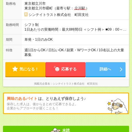
給のうち7，000円を現金先払い ※稼働分 ※週払い・月払いOK
東京都立川市
勤務地
⇒希望をお聞かせください♪ ■各種資格手当あり ■残業手当あり ■
東京都立川市曙町（最寄り駅：
立川駅
）
日給保障あり └早く終わっても”全額”支給！ ・－・－・ ≪ 法定
研修 ≫ 研修時の給与： 日給10，000円×3日間（24時間） ＝研
シンテイトラスト株式会社 町田支社
修費として合計30，000円支給 ＋交通費全額支給 ※規定あり
【試用期間】試用期間なし
シフト制
勤務時間
1日あたりの実働時間：最大8時間/日 ＜シフト例＞ ■09：00～
18：00 ■20：00～翌5：00 など！ 上記時間内で、 実働8時
間・休憩1時間／日
単発・1日のみOK
期間
週1日からOK / 日払いOK / 副業・WワークOK / 10名以上の大量
特徴
募集
気になる！
応募する
詳細へ
掲載元企業名
シンテイトラスト株式会社 町田支社
興味のあるバイト
は、とりあえず保存しよう♪
保存した求人は、後からまとめて応募できるよ。
企業からアプローチが届くことも！
未読