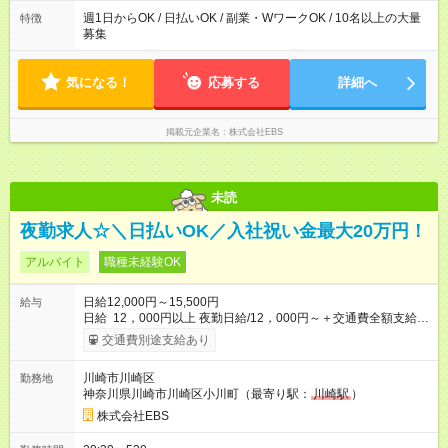
夜勤・深夜・早朝のお仕事もございます
週1日からOK / 日払いOK / 副業・WワークOK / 10名以上の大量
特徴
募集
気になる！
応募する
詳細へ
掲載元企業名
株式会社EBS
未読
夜勤求人☆＼日払いOK／入社祝い金最大20万円！
アルバイト
職種未経験OK
日給12,000円～15,500円
給与
日給 12，000円以上 夜勤日給/12，000円～＋交通費全額支給 ◆
スタートダッシュに 入社祝金最大200，000円を支給！ 研修手
交通費別途支給あり
当(法定研修20時間)：時給1225円×20時間＝24，500円を支給！
◆昇給あり 資格取得も応援しています♪ ◆交通費「全額」支給 公
川崎市川崎区
勤務地
共交通機関を利用の履歴を提出で、交通費全額支給！ 自動車通
神奈川県川崎市川崎区小川町（最寄り駅：
川崎駅
）
勤・バイク通勤もOK ◆日当保証 たとえ仕事が1時間で終わって
も 日当は全額お支払いします！ 業者さんと協力し合って、早く
株式会社EBS
仕事を終えるほど、お得……！ ◆その他 資格応援手当・隊長手
当等 アルバイトから社員雇用までのキャリアアップを楽しめ