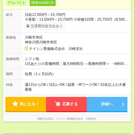
アルバイト
職種未経験OK
日給12,000円～15,700円
給与
※夜勤：13,500円～15,700円 ※研修3日間：25,755円（8,585円
×3日間／計21時間） ✅早上がりでも日給全額保証◎ ✅寮完備！
交通費別途支給あり
即入居OK！ ✅週1日～勤務OK ✅週5日勤務×フルタイムも可能 ✅
資格手当（最大2200円／日）や残業代は別途全額支給 ※資格取
川崎市幸区
勤務地
得費用は会社が全額負担します。 ＜＜ ✨紹介報奨金キャンペー
神奈川県川崎市幸区
ン✨ ＞＞ 紹介する側＆入社する側も嬉しい制度！ 条件に応じ
て、下記報奨金を支給♪ ■紹介者：最大10万円 ■入社者：最大5万
テイシン警備株式会社 川崎支社
円 ■入社者（即戦力）：最大7万円 【試用期間】試用期間あり 試
用期間の長さ：2ヶ月 雇用形態、給与は本採用時と同じです。
シフト制
勤務時間
1日あたりの実働時間：最大8時間/日 ＜勤務時間帯＞ ・9時00分
～18時00分 ・20時00分～05時00分 ◎週1日から勤務可能で、1
週間ごとの自己申告制シフトを採用。短期勤務や副業としての
短期（1ヶ月以内）
期間
働き方も可能です。 ◎「今週は週0日、来週は週4日」など、ラ
イフスタイルに合わせた働き方ができます。有給休暇も積極的
週1日からOK / 日払いOK / 副業・WワークOK / 10名以上の大量
特徴
に取得可能です！
募集
気になる！
応募する
詳細へ
掲載元企業名
テイシン警備株式会社 川崎支社