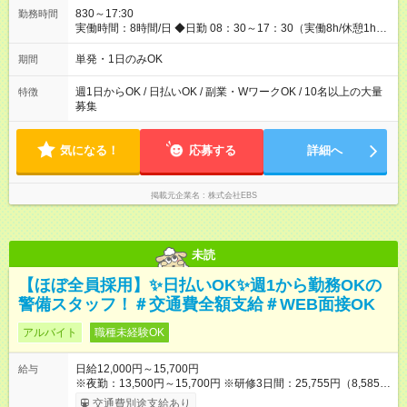
当等 アルバイトから社員雇用までのキャリアアップを楽しめ
830～17:30
勤務時間
るスキームをご用意しております☆ 【試用期間】試用期間なし
実働時間：8時間/日 ◆日勤 08：30～17：30（実働8h/休憩1h）
◆夜勤 20：30～翌05：30（実働8h/休憩1h） ※勤務地により勤
務時間は多少変動あり ◆希望のシフトで働ける！ 希望の勤務日
単発・1日のみOK
期間
数がありましたらご相談下さい。 週1日、月1日～の勤務OKです
夜勤・深夜・早朝のお仕事もございます
週1日からOK / 日払いOK / 副業・WワークOK / 10名以上の大量
特徴
募集
気になる！
応募する
詳細へ
掲載元企業名
株式会社EBS
未読
【ほぼ全員採用】✨日払いOK✨週1から勤務OKの
警備スタッフ！＃交通費全額支給＃WEB面接OK
アルバイト
職種未経験OK
日給12,000円～15,700円
給与
※夜勤：13,500円～15,700円 ※研修3日間：25,755円（8,585円
×3日間／計21時間） ✅早上がりでも日給全額保証◎ ✅寮完備！
交通費別途支給あり