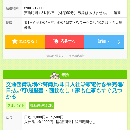
8:00～17:00
勤務時間
実働時間：8時間/日 （休憩60分） 残業はありません。 ※短期の
募集は行っておりません。予めご了承くださいませ。
週1日からOK / 日払いOK / 副業・WワークOK / 10名以上の大量
特徴
募集
気になる！
応募する
詳細へ
掲載元企業名
フリック株式会社
未読
交通整備現場の警備員/即日入社◎家電付き寮完備/
日払い可/履歴書・面接なし！家も仕事もすぐ見つ
かる
アルバイト
職種未経験OK
日給12,000円～15,500円
給与
入社祝い金4000円 【試用期間】試用期間なし