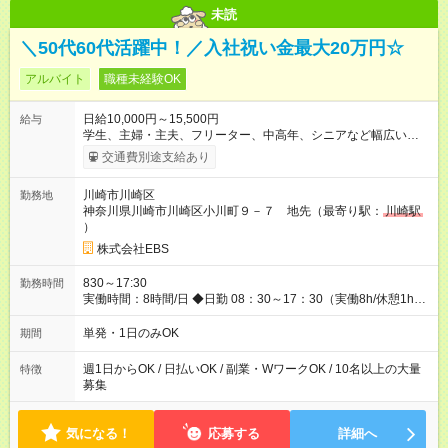
未読
＼50代60代活躍中！／入社祝い金最大20万円☆
アルバイト
職種未経験OK
日給10,000円～15,500円
給与
学生、主婦・主夫、フリーター、中高年、シニアなど幅広い世
代が活躍中！ 意欲が強い方々が得意を生かして、年齢を問わず
交通費別途支給あり
キャリアアップしています！ ◆スタートダッシュに 入社祝金最
大200，000円を支給！ ◆昇給あり 資格取得も応援しています♪
川崎市川崎区
勤務地
資格取得費用すべて弊社がお出しします♪ ◆交通費「全額」支給
神奈川県川崎市川崎区小川町９－７ 地先（最寄り駅：
川崎駅
公共交通機関を利用の履歴を提出で、交通費全額支給！ 自動車
）
通勤・バイク通勤もOK ◆日当保証 たとえ仕事が1時間で終わっ
ても 日当は全額お支払いします！ ◆制服貸与 制服は全て無償で
株式会社EBS
貸し出します。保証金は一切いただきません。 他にも、リュッ
クサック、快適に働ける空調服や防寒ベストのご用意もありま
830～17:30
勤務時間
す♪ 【試用期間】試用期間なし
実働時間：8時間/日 ◆日勤 08：30～17：30（実働8h/休憩1h）
◆夜勤 20：30～翌05：30（実働8h/休憩1h） ※勤務地により勤
務時間は多少変動あり ◆希望のシフトで働ける！ 希望の勤務日
単発・1日のみOK
期間
数がありましたらご相談下さい。 週1日、月1日～の勤務OKです
夜勤・深夜・早朝のお仕事もございます
週1日からOK / 日払いOK / 副業・WワークOK / 10名以上の大量
特徴
募集
気になる！
応募する
詳細へ