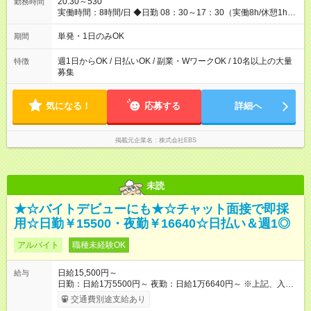
20:30～530
勤務時間
るスキームをご用意しております☆ 【試用期間】試用期間なし
実働時間：8時間/日 ◆日勤 08：30～17：30（実働8h/休憩1h）
◆夜勤 20：30～翌05：30（実働8h/休憩1h） ※勤務地により勤
務時間は多少変動あり ◆希望のシフトで働ける！ 希望の勤務日
単発・1日のみOK
期間
数がありましたらご相談下さい。 週1日、月1日～の勤務OKです
夜勤・深夜・早朝のお仕事もございます
週1日からOK / 日払いOK / 副業・WワークOK / 10名以上の大量
特徴
募集
気になる！
応募する
詳細へ
掲載元企業名
株式会社EBS
未読
★☆バイトデビューにも★☆チャット面接で即採
用☆日勤￥15500・夜勤￥16640☆日払い＆週1◎
アルバイト
職種未経験OK
日給15,500円～
給与
日勤：日給1万5500円～ 夜勤：日給1万6640円～ ※上記、入社
祝手当4000円含む(25勤務まで) ┗新任研修の終了から100日以内
交通費別途支給あり
┗規定あり ／ 経験や年齢を問わず、 頑張った方全員に支給され