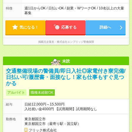
日、月1日～の勤務OKです 夜勤・深夜のお仕事もございます
週1日からOK / 日払いOK / 副業・WワークOK / 10名以上の大量
特徴
募集
気になる！
応募する
詳細へ
掲載元企業名
株式会社エンブリッジ警備保障
未読
交通整備現場の警備員/即日入社◎家電付き寮完備/
日払い可/履歴書・面接なし！家も仕事もすぐ見つ
かる
アルバイト
職種未経験OK
日給12,000円～15,500円
給与
入社祝い金4000円 【試用期間】試用期間なし
東京都国立市
勤務地
東京都国立市（最寄り駅：国立駅）
フリック株式会社