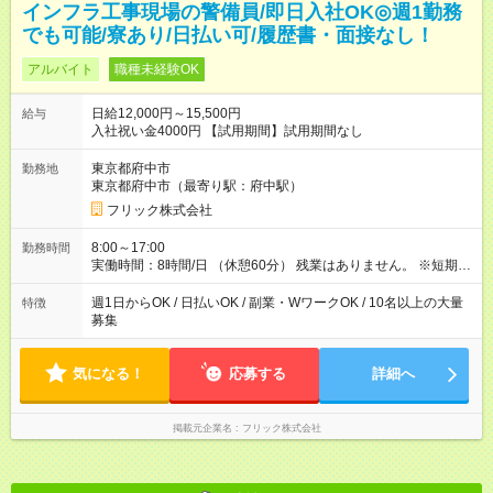
インフラ工事現場の警備員/即日入社OK◎週1勤務
でも可能/寮あり/日払い可/履歴書・面接なし！
アルバイト
職種未経験OK
日給12,000円～15,500円
給与
入社祝い金4000円 【試用期間】試用期間なし
東京都府中市
勤務地
東京都府中市（最寄り駅：府中駅）
フリック株式会社
8:00～17:00
勤務時間
実働時間：8時間/日 （休憩60分） 残業はありません。 ※短期の
募集は行っておりません。予めご了承くださいませ。
週1日からOK / 日払いOK / 副業・WワークOK / 10名以上の大量
特徴
募集
気になる！
応募する
詳細へ
掲載元企業名
フリック株式会社