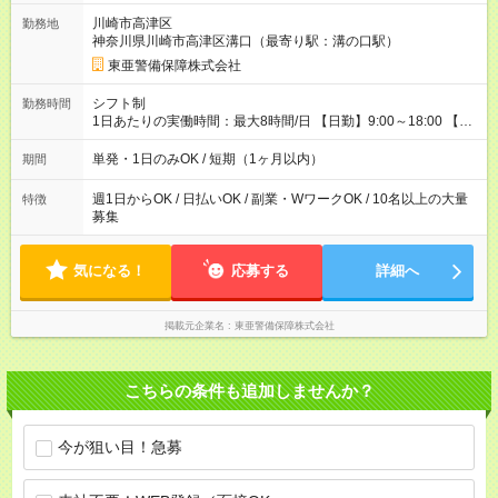
ます！ ＼ ■日給保証あり！ お仕事が早く終わっても、 その日の
川崎市高津区
勤務地
日給は全額支給！ ■月22日以上勤務すると… 日給1000円UP！ ■
神奈川県川崎市高津区溝口（最寄り駅：溝の口駅）
日払い・週払い・前払いOK！ 給与即時払いサービス『クリア
(CRIA)』で 最短当日にコンビニATMから 現金で給与を受け取れ
東亜警備保障株式会社
ます♪ ※稼働分・規定あり ■法定研修(7h×3日間)中も 手当をしっ
かり【3万円】支給！ ┗研修手当の一部(9，000円)は手渡しで支
シフト制
勤務時間
給 ┗昼食代も別途支給(500円×3日間） ┗研修期間中も交通費全額
1日あたりの実働時間：最大8時間/日 【日勤】9:00～18:00 【夜
支給 【試用期間】試用期間なし
勤】20:00～翌5:00 ・【日勤のみ】【夜勤のみ】もOK♪ ・自分
の都合に合わせて稼げます◎ ・シフトの申告は電話・メールで
単発・1日のみOK / 短期（1ヶ月以内）
期間
OK♪ ┗お仕事したい日を電話かメールで連絡！ ★週5勤務や、プ
ライベートの予定に 合わせて好きな時など、自由に働けます
週1日からOK / 日払いOK / 副業・WワークOK / 10名以上の大量
特徴
募集
気になる！
応募する
詳細へ
掲載元企業名
東亜警備保障株式会社
こちらの条件も追加しませんか？
今が狙い目！急募