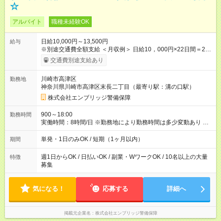
☆
アルバイト
職種未経験OK
日給10,000円～13,500円
給与
※別途交通費全額支給 ＜月収例＞ 日給10，000円×22日間＝22
万円 ◆スタートダッシュに 入社祝金最大200，000円を支給！
交通費別途支給あり
研修手当(法定研修20時間)：24，500円支給！ ◆昇給あり 資格
取得も応援しています♪ ◆交通費「全額」支給 公共交通機関を利
川崎市高津区
勤務地
用の履歴を提出で、交通費全額支給！ 自動車通勤・バイク通勤
神奈川県川崎市高津区末長二丁目（最寄り駅：溝の口駅）
もOK ◆日当保証 たとえ仕事が1時間で終わっても 日当は全額お
支払いします！ 業者さんと協力し合って、早く仕事を終えるほ
株式会社エンブリッジ警備保障
ど、お得……！ ◆その他 資格応援手当・隊長手当等 アルバイ
トから社員雇用までのキャリアアップを楽しめるスキームをご
900～18:00
勤務時間
用意しております☆ 【試用期間】試用期間なし
実働時間：8時間/日 ※勤務地により勤務時間は多少変動あり ◆希
望のシフトで働ける！ 希望の勤務日数がありましたらご相談下
さい。 週1日、月1日～の勤務OKです 夜勤・深夜のお仕事もご
単発・1日のみOK / 短期（1ヶ月以内）
期間
ざいます
週1日からOK / 日払いOK / 副業・WワークOK / 10名以上の大量
特徴
募集
気になる！
応募する
詳細へ
掲載元企業名
株式会社エンブリッジ警備保障