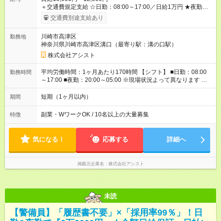
＋交通費規定支給 ☆日勤：08:00～17:00／日給1万円 ★夜勤：
20:00～05:00／日給1万2000円 -:+:-:+:-:+:-:+:-:+:- 日勤＋夜勤で 1
交通費別途支給あり
日『2万2000円』も稼げる！ -:+:-:+:-:+:-:+:-:+:- ■選べる支払い方
法 ┗日払い・週払い・月払いOK！ さらに手渡し・振込まで選
川崎市高津区
勤務地
べる！ 日払いは、当日に『現金全額』手渡しです♪ ■残業手当
神奈川県川崎市高津区溝口（最寄り駅：溝の口駅）
別途支給 ■日給全額保障あり ┗予定時間より早く終わっても日給
は満額支給！ ■資格手当あり ┗施設警備2級など 【試用期間】
株式会社アシスト
試用期間なし
平均労働時間：1ヶ月あたり170時間 【シフト】 ■日勤：08:00
勤務時間
～17:00 ■夜勤：20:00～05:00 ※現場状況よって異なります ※早
く終われば1現場4～8時間勤務もあり ☆週3～勤務OK！ ☆現場
が早く終わっても日給全額保証！ ☆ご希望の方は「日勤＋夜
短期（1ヶ月以内）
期間
勤」も可能！ 平均労働時間：1ヶ月あたり170時間 【シフト】 ■
日勤：08:00～17:00 ■夜勤：20:00～05:00 ※現場状況よって異
副業・WワークOK / 10名以上の大量募集
特徴
なります ※早く終われば1現場4～8時間勤務もあり ☆週3～勤務
OK！ ☆現場が早く終わっても日給全額保証！ ☆ご希望の方は
「日勤＋夜勤」も可能！
気になる！
応募する
詳細へ
掲載元企業名
株式会社アシスト
未読
【警備員】「履歴書不要」×「採用率99％」！日