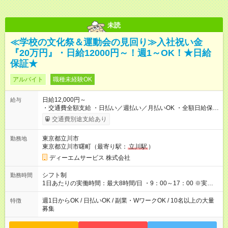
未読
≪学校の文化祭＆運動会の見回り≫入社祝い金
『20万円』・日給12000円～！週1～OK！★日給
保証★
アルバイト
職種未経験OK
日給12,000円～
給与
・交通費全額支給 ・日払い／週払い／月払いOK ・全額日給保証
あり ・－・－・－・－・－・－・－・－・－・－・ ★☆入社祝
交通費別途支給あり
金20万円★☆ ※1勤務毎に2000円ずつ支給！ ※100勤務目で合計
20万円の支給となります ※規定あり ・－・－・－・－・－・
東京都立川市
勤務地
－・－・－・－・－・ ≪給与例≫ 月22日働いた場合 月給：26
東京都立川市曙町（最寄り駅：
立川駅
）
万4，000円 ＝12，000円×22日 ※別途交通費 ----- ■法定研修：
20時間×1，226円／合計24，520円支給 『お弁当』支給もあり♪
ディーエムサービス 株式会社
【試用期間】試用期間なし
シフト制
勤務時間
1日あたりの実働時間：最大8時間/日 ・9：00～17：00 ※実働8
時間・休憩1時間 ⇒実は…16時くらいには終わっちゃうことがほ
とんどです！ ★早く勤務が終わっても日給保証あり！
週1日からOK / 日払いOK / 副業・WワークOK / 10名以上の大量
特徴
募集