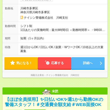
即入居OK！ ✅週1日～勤務OK ✅週5日勤務×フルタイムも可能 ✅
資格手当（最大2200円／日）や残業代は別途全額支給 ※資格取
川崎市多摩区
勤務地
得費用は会社が全額負担します。 ＜＜ ✨紹介報奨金キャンペー
神奈川県川崎市多摩区
ン✨ ＞＞ 紹介する側＆入社する側も嬉しい制度！ 条件に応じ
て、下記報奨金を支給♪ ■紹介者：最大10万円 ■入社者：最大5万
テイシン警備株式会社 川崎支社
円 ■入社者（即戦力）：最大7万円 【試用期間】試用期間あり 試
用期間の長さ：2ヶ月 雇用形態、給与は本採用時と同じです。
シフト制
勤務時間
1日あたりの実働時間：最大8時間/日 ＜勤務時間帯＞ ・9時00分
～18時00分 ・20時00分～05時00分 ◎週1日から勤務可能で、1
週間ごとの自己申告制シフトを採用。短期勤務や副業としての
短期（1ヶ月以内）
期間
働き方も可能です。 ◎「今週は週0日、来週は週4日」など、ラ
イフスタイルに合わせた働き方ができます。有給休暇も積極的
週1日からOK / 日払いOK / 副業・WワークOK / 10名以上の大量
特徴
に取得可能です！
募集
気になる！
応募する
詳細へ
掲載元企業名
テイシン警備株式会社 川崎支社
未読
【ほぼ全員採用】✨日払いOK✨週1から勤務OKの
警備スタッフ！＃交通費全額支給＃WEB面接OK