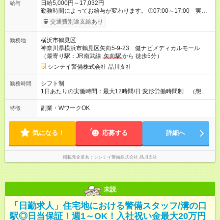
日給5,000円～17,032円
給与
勤務時間によってお給与が変わります。 ➀07:00～17:00 実働
8:30、休憩01:30 日給10,782円 ➁17:00～21:00 実働
交通費別途支給あり
4:00 日給5,000円 ➂07:00～21:00 実働12:30、休憩
01:30 日給17,032円 ※別途資格手当がございます。 例：
横浜市鶴見区
勤務地
自衛消防技術認定 500円/日 上級救命講習修了 250円/
神奈川県横浜市鶴見区矢向5-9-23 健ナビメディカルモール
日 防災センター要員 250円/日 など 【試用期間】試用
（最寄り駅：JR南武線
矢向駅
から 徒歩5分）
期間あり 試用期間の長さ：1週間 雇用形態、給与は本採用時と
同じです。
シンテイ警備株式会社 品川支社
シフト制
勤務時間
1日あたりの実働時間：最大12時間/日 変形労働時間制 （想定
労働時間 170時間/月） 【シフト例】 ➀07:00～17:00 実働
8:30、休憩01:30 ➁17:00～21:00 実働4:00 ➂07:00～21:00
副業・WワークOK
特徴
実働12:30、休憩01:30
気になる！
応募する
詳細へ
掲載元企業名
シンテイ警備株式会社 品川支社
未読
「日勤求人」住宅地における警備スタッフ/溝の口
駅◎日当保証！週1～OK！入社祝い金最大20万円