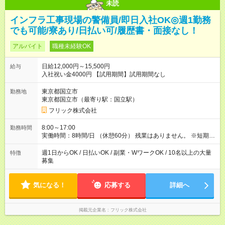
未読
インフラ工事現場の警備員/即日入社OK◎週1勤務
でも可能/寮あり/日払い可/履歴書・面接なし！
アルバイト
職種未経験OK
日給12,000円～15,500円
給与
入社祝い金4000円 【試用期間】試用期間なし
東京都国立市
勤務地
東京都国立市（最寄り駅：国立駅）
フリック株式会社
8:00～17:00
勤務時間
実働時間：8時間/日 （休憩60分） 残業はありません。 ※短期の
募集は行っておりません。予めご了承くださいませ。
週1日からOK / 日払いOK / 副業・WワークOK / 10名以上の大量
特徴
募集
気になる！
応募する
詳細へ
掲載元企業名
フリック株式会社