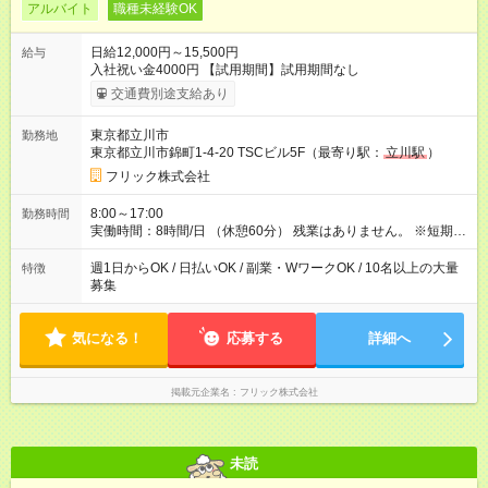
アルバイト
職種未経験OK
日給12,000円～15,500円
給与
入社祝い金4000円 【試用期間】試用期間なし
交通費別途支給あり
東京都立川市
勤務地
東京都立川市錦町1-4-20 TSCビル5F（最寄り駅：
立川駅
）
フリック株式会社
8:00～17:00
勤務時間
実働時間：8時間/日 （休憩60分） 残業はありません。 ※短期の
募集は行っておりません。予めご了承くださいませ。
週1日からOK / 日払いOK / 副業・WワークOK / 10名以上の大量
特徴
募集
気になる！
応募する
詳細へ
掲載元企業名
フリック株式会社
未読