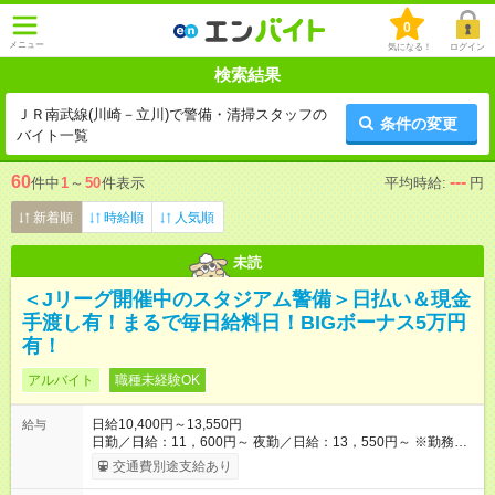
0
メニュー
気になる！
ログイン
検索結果
ＪＲ南武線(川崎－立川)で警備・清掃スタッフの
条件の変更
バイト一覧
60
---
件中
1
～
50
件表示
平均時給:
円
新着順
時給順
人気順
未読
＜Jリーグ開催中のスタジアム警備＞日払い＆現金
手渡し有！まるで毎日給料日！BIGボーナス5万円
有！
アルバイト
職種未経験OK
日給10,400円～13,550円
給与
日勤／日給：11，600円～ 夜勤／日給：13，550円～ ※勤務数
が週2日以下の場合 日勤／日給：10，400円 夜勤／日給：12，
交通費別途支給あり
350円 ■交通費別途全額支給 ※規定あり ■支払方法：日払い └日