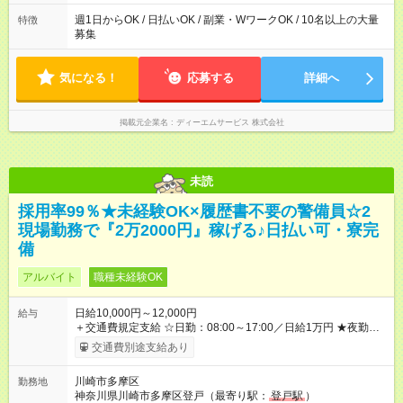
時間・休憩1時間 ⇒実は…16時くらいには終わっちゃうことがほ
とんどです！ ★早く勤務が終わっても日給保証あり！
週1日からOK / 日払いOK / 副業・WワークOK / 10名以上の大量
特徴
募集
気になる！
応募する
詳細へ
掲載元企業名
ディーエムサービス 株式会社
未読
採用率99％★未経験OK×履歴書不要の警備員☆2
現場勤務で『2万2000円』稼げる♪日払い可・寮完
備
アルバイト
職種未経験OK
日給10,000円～12,000円
給与
＋交通費規定支給 ☆日勤：08:00～17:00／日給1万円 ★夜勤：
20:00～05:00／日給1万2000円 -:+:-:+:-:+:-:+:-:+:- 日勤＋夜勤で 1
交通費別途支給あり
日『2万2000円』も稼げる！ -:+:-:+:-:+:-:+:-:+:- ■選べる支払い方
法 ┗日払い・週払い・月払いOK！ さらに手渡し・振込まで選
川崎市多摩区
勤務地
べる！ 日払いは、当日に『現金全額』手渡しです♪ ■残業手当
神奈川県川崎市多摩区登戸（最寄り駅：
登戸駅
）
別途支給 ■日給全額保障あり ┗予定時間より早く終わっても日給