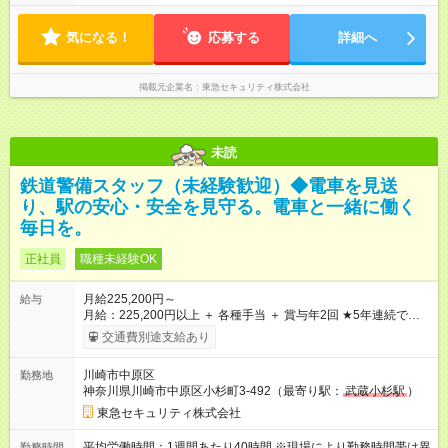
ど 日勤勤務／9:00～18:00 など
気になる！
応募する
詳細へ
掲載元企業名
東急セキュリティ株式会社
未読
鉄道警備スタッフ（未経験歓迎）◆電車を見送
り、駅の安心・安全を見守る。電車と一緒に働く
毎日を。
正社員
職種未経験OK
月給225,200円～
給与
月給：225,200円以上 ＋ 各種手当 ＋ 賞与年2回 ★5年連続でベ
ースアップを実現！ 社員への還元を大切にしており、業績はし
交通費別途支給あり
っかりと給与に反映。 【モデル月収例】 月収 272,225円（入社
1年目） ＜内訳＞ 基本給＋各種手当（宿泊手当8回分、時間外手
川崎市中原区
勤務地
当、深夜手当など） ※上記は、宿泊勤務8回・日勤2回・夜勤3回
神奈川県川崎市中原区小杉町3-492（最寄り駅：
武蔵小杉駅
）
の場合の例です。 ※勤務シフトは配属先により異なります。 ※
上記月給はあくまで最低保証額です。あなたの頑張りや経験に
東急セキュリティ株式会社
応じて、さらに収入UPを目指せます。 【試用期間】試用期間あ
り 試用期間の長さ：3ヶ月 雇用形態、給与は本採用時と同じで
平均労働時間：1週間あたり40時間 ※現場により勤務時間帯は異
勤務時間