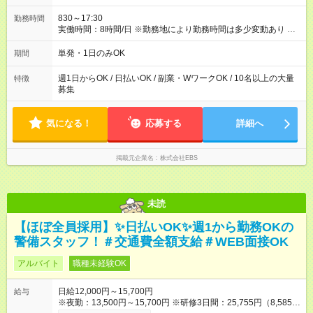
で、交通費全額支給！ 自動車通勤・バイク通勤もOK ◆日当保証
たとえ仕事が1時間で終わっても 日当は全額お支払いします！ ◆
830～17:30
勤務時間
制服貸与 制服は全て無償で貸し出します。保証金は一切いただ
実働時間：8時間/日 ※勤務地により勤務時間は多少変動あり ◆希
きません。 他にも、リュックサック、快適に働ける空調服や防
望のシフトで働ける！ 希望の勤務日数がありましたらご相談下
寒ベストのご用意もあります♪ 【試用期間】試用期間なし
さい。 週1日、月1日～の勤務OKです 夜勤・深夜・早朝のお仕
単発・1日のみOK
期間
事もございます
週1日からOK / 日払いOK / 副業・WワークOK / 10名以上の大量
特徴
募集
気になる！
応募する
詳細へ
掲載元企業名
株式会社EBS
未読
【ほぼ全員採用】✨日払いOK✨週1から勤務OKの
警備スタッフ！＃交通費全額支給＃WEB面接OK
アルバイト
職種未経験OK
日給12,000円～15,700円
給与
※夜勤：13,500円～15,700円 ※研修3日間：25,755円（8,585円