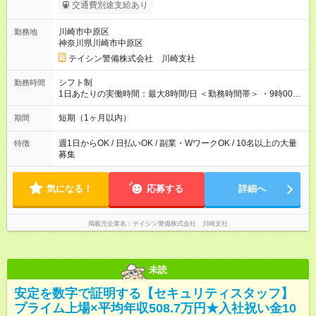
×3日間／計21時間） ✅早上がりでも日給全額保証◎ ✅寮完備！
交通費別途支給あり
即入居OK！ ✅週1日～勤務OK ✅週5日勤務×フルタイムも可能 ✅
資格手当（最大2200円／日）や残業代は別途全額支給 ※資格取
川崎市中原区
勤務地
得費用は会社が全額負担します。 ＜＜ ✨紹介報奨金キャンペー
神奈川県川崎市中原区
ン✨ ＞＞ 紹介する側＆入社する側も嬉しい制度！ 条件に応じ
て、下記報奨金を支給♪ ■紹介者：最大10万円 ■入社者：最大5万
テイシン警備株式会社 川崎支社
円 ■入社者（即戦力）：最大7万円 【試用期間】試用期間あり 試
用期間の長さ：2ヶ月 雇用形態、給与は本採用時と同じです。
シフト制
勤務時間
1日あたりの実働時間：最大8時間/日 ＜勤務時間帯＞ ・9時00分
～18時00分 ・20時00分～05時00分 ◎週1日から勤務可能で、1
週間ごとの自己申告制シフトを採用。短期勤務や副業としての
短期（1ヶ月以内）
期間
働き方も可能です。 ◎「今週は週0日、来週は週4日」など、ラ
イフスタイルに合わせた働き方ができます。有給休暇も積極的
週1日からOK / 日払いOK / 副業・WワークOK / 10名以上の大量
特徴
に取得可能です！
募集
気になる！
応募する
詳細へ
掲載元企業名
テイシン警備株式会社 川崎支社
未読
安定を数字で証明する【セキュリティスタッフ】
プライム上場×平均年収508.7万円★入社祝い金10