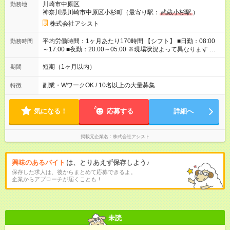
川崎市中原区
勤務地
べる！ 日払いは、当日に『現金全額』手渡しです♪ ■残業手当
神奈川県川崎市中原区小杉町（最寄り駅：
武蔵小杉駅
）
別途支給 ■日給全額保障あり ┗予定時間より早く終わっても日給
は満額支給！ ■資格手当あり ┗施設警備2級など 【試用期間】
株式会社アシスト
試用期間なし
平均労働時間：1ヶ月あたり170時間 【シフト】 ■日勤：08:00
勤務時間
～17:00 ■夜勤：20:00～05:00 ※現場状況よって異なります ※早
く終われば1現場4～8時間勤務もあり ☆週3～勤務OK！ ☆現場
が早く終わっても日給全額保証！ ☆ご希望の方は「日勤＋夜
短期（1ヶ月以内）
期間
勤」も可能！ 平均労働時間：1ヶ月あたり170時間 【シフト】 ■
日勤：08:00～17:00 ■夜勤：20:00～05:00 ※現場状況よって異
副業・WワークOK / 10名以上の大量募集
特徴
なります ※早く終われば1現場4～8時間勤務もあり ☆週3～勤務
OK！ ☆現場が早く終わっても日給全額保証！ ☆ご希望の方は
「日勤＋夜勤」も可能！
気になる！
応募する
詳細へ
掲載元企業名
株式会社アシスト
興味のあるバイト
は、とりあえず保存しよう♪
保存した求人は、後からまとめて応募できるよ。
企業からアプローチが届くことも！
未読