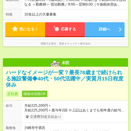
す。
なる ＜勤務例＞ 宿泊勤務／9:00～翌朝9:00（※仮眠休憩あ
り） ★基本はこの24時間勤務。 日勤勤務／9:00～18:00 夜勤
勤務／21:00～翌朝7:00 など ※休憩を含む ※日勤・夜勤が一部
10名以上の大量募集
特徴
混在します ※残業は月15～30時間です。 平均労働時間：1週間
あたり40時間 ※現場により勤務時間帯は異なる ＜勤務例＞ 宿泊
勤務／9:00～翌朝9:00（※仮眠休憩あり） ★基本はこの24時
気になる！
応募する
詳細へ
間勤務。 日勤勤務／9:00～18:00 夜勤勤務／21:00～翌朝7:00 な
ど ※休憩を含む ※日勤・夜勤が一部混在します ※残業は月15～
30時間です。
掲載元企業名
東急セキュリティ株式会社
未読
ハードなイメージが一変？最長76歳まで続けられ
る施設警備◆40代・50代活躍中／実質月15日程度
休み
正社員
職種未経験OK
月給225,200円～
給与
月給225,200円＋賞与年2回 ※上記はあくまでも初年度の給与で
す。 ※各種手当、実務時間に応じた金額を基本給に加えてお支
交通費別途支給あり
払い致します。 ※5月～給与UP！5年連続昇給中です！ ＜月収
例＞ 272,225円（宿泊8回・日勤2回・夜勤3回勤務の場合） ※勤
川崎市中原区
勤務地
務シフトは物件によって異なります。 ※宿泊手当、時間外手