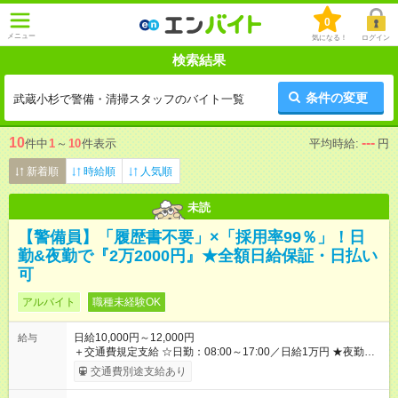
0
メニュー
気になる！
ログイン
検索結果
条件の変更
武蔵小杉で警備・清掃スタッフのバイト一覧
10
---
件中
1
～
10
件表示
平均時給:
円
新着順
時給順
人気順
未読
【警備員】「履歴書不要」×「採用率99％」！日
勤&夜勤で『2万2000円』★全額日給保証・日払い
可
アルバイト
職種未経験OK
日給10,000円～12,000円
給与
＋交通費規定支給 ☆日勤：08:00～17:00／日給1万円 ★夜勤：
20:00～05:00／日給1万2000円 -:+:-:+:-:+:-:+:-:+:- 日勤＋夜勤で 1
交通費別途支給あり
日『2万2000円』も稼げる！ -:+:-:+:-:+:-:+:-:+:- ■選べる支払い方
法 ┗日払い・週払い・月払いOK！ さらに手渡し・振込まで選