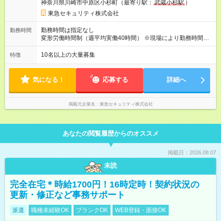
神奈川県川崎市中原区小杉町（最寄り駅：
武蔵小杉駅
）
当、深夜手当など含む ・宿泊手当9,600円（宿泊1回につき
1,200円×8回） ・シフト時間外手当26,035円（16時間） ・シフ
東急セキュリティ株式会社
ト深夜手当11,390円（35時間） ※試用期間は3ヶ月で、その間
の雇用形態は正社員です。そのほかの条件に変更はありませ
勤務時間は指定なし
勤務時間
ん。 【試用期間】試用期間あり 試用期間の長さ：3ヶ月 雇用形
変形労働時間制（週平均実働40時間） ※現場により勤務時間帯
態、給与は本採用時と同じです。
は異なる ＜勤務例＞ 宿泊勤務／8:00～翌朝8:00（※仮眠休憩あ
り） ★基本はこの24時間勤務。 夜勤勤務／22:00～翌朝
10名以上の大量募集
特徴
8:00 など 日勤勤務／9:00～18:00 など ※休憩を含む ※日勤・夜
勤が一部混在します ※残業は月15～30時間です。
気になる！
応募する
詳細へ
掲載元企業名
東急セキュリティ株式会社
あなたの閲覧履歴からのオススメ
掲載日：2026.08.07
未読
完全在宅＊時給1700円！16時定時！契約状況の
更新・修正など事務サポート
派遣
職種未経験OK
ブランクOK
WEB登録・面接OK