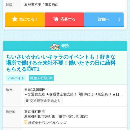
履歴書不要
/
服装自由
特徴
気になる！
応募する
詳細へ
未読
ちいさいかわいいキャラのイベントも！好きな
場所で働ける☆来社不要！働いたその日に給料
もらえる◎/T1
アルバイト
職種未経験OK
日給13,000円～
給与
＋交通費支給 ★交通費全額支給！ ┗案件により規定あり ★日払
いOK！（規定あり） ┗働いたその日に現金GET♪ お仕事後はコ
交通費別途支給あり
ンビニATMから 日払い分を引き落とせます！ 【試用期間】試
用期間なし
東京都町田市
勤務地
東京都町田市原町田（最寄り駅：町田駅）
株式会社ワンベルウッズ