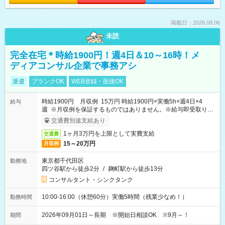
掲載日：2026.08.06
未読
完全在宅＊時給1900円！週4日＆10～16時！メ
ディアコンサル企業で事務アシ
派遣
ブランクOK
WEB登録・面接OK
時給1900円 月収例 15万円 時給1900円×実働5h×週4日×4
給与
週 ※月収例を保証するものではありません。※給与即受取りサ
ービス利用可（利用条件有）
交通費別途支給あり
1ヶ月3万円を上限として実費支給
交通費
15～20万円
月収例
東京都千代田区
勤務地
四ツ谷駅から徒歩2分
/
麹町駅から徒歩13分
コンサルタント・シンクタンク
10:00-16:00（休憩60分）実働5時間（残業少なめ！）
勤務時間
2026年09月01日～長期 ※開始日相談OK ※9月～！
期間