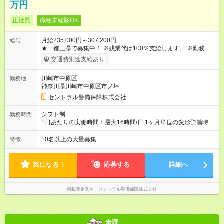
万円
正社員
職種未経験OK
月給235,000円～307,200円
給与
★一都三県で募集中！ ※残業代は100％支給します。 ※勤務状況
や年齢・経験・能力を考慮して決定します。 ※上記とは別に年2
交通費別途支給あり
回の賞与と各種手当を追加支給します。 ※3ヶ月間の試用期間が
ありますが、その間の条件に変更はありません。 ＜月収例＞ ・
川崎市中原区
勤務地
27万円（28歳・入社1年目・大卒） └夜勤増務月3回（残業35時
神奈川県川崎市中原区市ノ坪
間）＋扶養手当1.5万円＋資格手当3000円 ・31万円（35歳・入
社7年目・短大卒） └夜勤増務月4回（残業40時間）＋扶養手当2
セントラル警備保障株式会社
万円＋資格手当1万円 ＋役職手当9000円 【試用期間】試用期間
あり 試用期間の長さ：3ヶ月 雇用形態、給与は本採用時と同じ
シフト制
勤務時間
です。
1日あたりの実働時間：最大16時間/日 1ヶ月単位の変形労働時間
制（月平均実働172時間） ＜勤務例＞ 9：00～翌9：00（実働：
16時間／休憩：8時間 ※仮眠含む）
10名以上の大量募集
特徴
気になる！
応募する
詳細へ
掲載元企業名
セントラル警備保障株式会社
未読