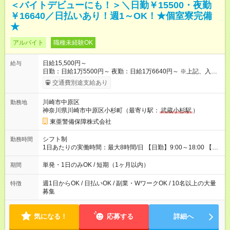
＜バイトデビューにも！＞＼日勤￥15500・夜勤
￥16640／日払いあり！週1～OK！★個室寮完備
★
アルバイト
職種未経験OK
日給15,500円～
給与
日勤：日給1万5500円～ 夜勤：日給1万6640円～ ※上記、入社
祝手当4000円含む(25勤務まで) ┗新任研修の終了から100日以内
交通費別途支給あり
┗規定あり ／ 経験や年齢を問わず、 頑張った方全員に支給され
ます！ ＼ ■日給保証あり！ お仕事が早く終わっても、 その日の
川崎市中原区
勤務地
日給は全額支給！ ■月22日以上勤務すると… 日給1000円UP！ ■
神奈川県川崎市中原区小杉町（最寄り駅：
武蔵小杉駅
）
日払い・週払い・前払いOK！ 給与即時払いサービス『クリア
(CRIA)』で 最短当日にコンビニATMから 現金で給与を受け取れ
東亜警備保障株式会社
ます♪ ※稼働分・規定あり ■法定研修(7h×3日間)中も 手当をしっ
かり【3万円】支給！ ┗研修手当の一部(9，000円)は手渡しで支
シフト制
勤務時間
給 ┗昼食代も別途支給(500円×3日間） ┗研修期間中も交通費全額
1日あたりの実働時間：最大8時間/日 【日勤】9:00～18:00 【夜
支給 【試用期間】試用期間なし
勤】20:00～翌5:00 ・【日勤のみ】【夜勤のみ】もOK♪ ・自分
の都合に合わせて稼げます◎ ・シフトの申告は電話・メールで
単発・1日のみOK / 短期（1ヶ月以内）
期間
OK♪ ┗お仕事したい日を電話かメールで連絡！ ★週5勤務や、プ
ライベートの予定に 合わせて好きな時など、自由に働けます
週1日からOK / 日払いOK / 副業・WワークOK / 10名以上の大量
特徴
募集
気になる！
応募する
詳細へ