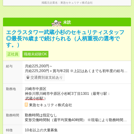
掲載元企業名
東急セキュリティ株式会社
未読
エクラスタワー武蔵小杉のセキュリティスタッフ
◎最長76歳まで続けられる（人柄重視の選考で
す。）
正社員
職種未経験OK
月給225,200円～
給与
月給225,200円＋賞与年2回 ※上記はあくまでも初年度の給与で
す。 ※各種手当、実務時間に応じた金額を基本給に加えてお支
交通費別途支給あり
払い致します。 ※5月～給与UP！5年連続昇給中です！ ＜モデ
ル月収例＞ 272,225円（宿泊8回・日勤2回・夜勤3回勤務の場
川崎市中原区
勤務地
合） ※勤務シフトは物件によって異なります。 ※基本給、宿泊
神奈川県川崎市中原区小杉町3丁目1301（最寄り駅：
手当、時間外手当、深夜手当など含む 【試用期間】試用期間あ
武蔵小杉駅
）
り 試用期間の長さ：3ヶ月 雇用形態、給与は本採用時と同じで
す。
東急セキュリティ株式会社
勤務時間は指定なし
勤務時間
変形労働時間制（週平均実働40時間） ※現場により勤務時間帯
は異なる ＜勤務例＞ 宿泊勤務／8:00～翌朝8:00（※仮眠休憩あ
り） ★基本はこの24時間勤務。 夜勤勤務／22:00～翌朝8:00 な
10名以上の大量募集
特徴