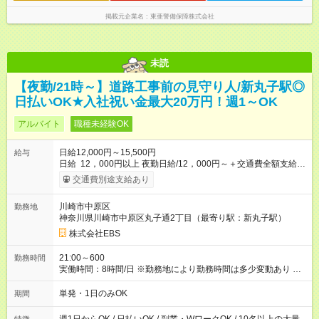
掲載元企業名
東亜警備保障株式会社
未読
【夜勤/21時～】道路工事前の見守り人/新丸子駅◎
日払いOK★入社祝い金最大20万円！週1～OK
アルバイト
職種未経験OK
日給12,000円～15,500円
給与
日給 12，000円以上 夜勤日給/12，000円～＋交通費全額支給 ◆
スタートダッシュに 入社祝金最大200，000円を支給！ 研修手
交通費別途支給あり
当(法定研修20時間)：時給1225円×20時間＝24，500円を支給！
◆昇給あり 資格取得も応援しています♪ ◆交通費「全額」支給 公
川崎市中原区
勤務地
共交通機関を利用の履歴を提出で、交通費全額支給！ 自動車通
神奈川県川崎市中原区丸子通2丁目（最寄り駅：新丸子駅）
勤・バイク通勤もOK ◆日当保証 たとえ仕事が1時間で終わって
も 日当は全額お支払いします！ 業者さんと協力し合って、早く
株式会社EBS
仕事を終えるほど、お得……！ ◆その他 資格応援手当・隊長手
当等 アルバイトから社員雇用までのキャリアアップを楽しめ
21:00～600
勤務時間
るスキームをご用意しております☆ 【試用期間】試用期間なし
実働時間：8時間/日 ※勤務地により勤務時間は多少変動あり ◆希
望のシフトで働ける！ 希望の勤務日数がありましたらご相談下
さい。 週1日、月1日～の勤務OKです 夜勤・深夜・早朝のお仕
単発・1日のみOK
期間
事もございます