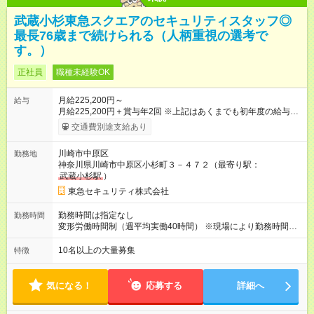
武蔵小杉東急スクエアのセキュリティスタッフ◎
最長76歳まで続けられる（人柄重視の選考で
す。）
正社員
職種未経験OK
月給225,200円～
給与
月給225,200円＋賞与年2回 ※上記はあくまでも初年度の給与で
す。 ※各種手当、実務時間に応じた金額を基本給に加えてお支
交通費別途支給あり
払い致します。 ※5月～給与UP！5年連続昇給中です！ ＜モデ
ル月収例＞ 272,225円（宿泊8回・日勤2回・夜勤3回勤務の場
川崎市中原区
勤務地
合） ※勤務シフトは物件によって異なります。 ※基本給、宿泊
神奈川県川崎市中原区小杉町３－４７２（最寄り駅：
手当、時間外手当、深夜手当など含む 【試用期間】試用期間あ
武蔵小杉駅
）
り 試用期間の長さ：3ヶ月 雇用形態、給与は本採用時と同じで
す。
東急セキュリティ株式会社
勤務時間は指定なし
勤務時間
変形労働時間制（週平均実働40時間） ※現場により勤務時間帯
は異なる ＜勤務例＞ 宿泊勤務／8:00～翌朝8:00（※仮眠休憩あ
り） ★基本はこの24時間勤務。 夜勤勤務／22:00～翌朝8:00 な
10名以上の大量募集
特徴
ど 日勤勤務／9:00～18:00 など
気になる！
応募する
詳細へ