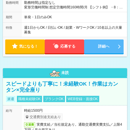
勤務時間は指定なし
勤務時間
変形労働時間制 想定労働時間160時間/月 【シフト例】 ・8：00
～21：00
単発・1日のみOK
期間
週1日からOK / 日払いOK / 副業・WワークOK / 10名以上の大量
特徴
募集
気になる！
応募する
詳細へ
未読
スピードよりも丁寧に！未経験OK！作業はカン
タン×完全座り
派遣
職種未経験OK
ブランクOK
WEB登録・面接OK
時給1500円
給与
交通費別途支給あり
実費支給／当社規定あり。通勤交通費実費支払／上限4
交通費
万円／月※規定あり