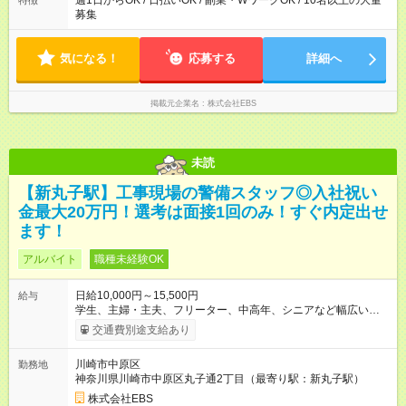
週1日からOK / 日払いOK / 副業・WワークOK / 10名以上の大量
特徴
募集
気になる！
応募する
詳細へ
掲載元企業名
株式会社EBS
未読
【新丸子駅】工事現場の警備スタッフ◎入社祝い
金最大20万円！選考は面接1回のみ！すぐ内定出せ
ます！
アルバイト
職種未経験OK
日給10,000円～15,500円
給与
学生、主婦・主夫、フリーター、中高年、シニアなど幅広い世
代が活躍中！ 意欲が強い方々が得意を生かして、年齢を問わず
交通費別途支給あり
キャリアアップしています！ ◆スタートダッシュに 入社祝金最
大200，000円を支給！ 研修手当(法定研修20時間)：24，500円
川崎市中原区
勤務地
支給！ ＜月収例＞ 日給10，000円×22日間＝22万円 ◆昇給あり
神奈川県川崎市中原区丸子通2丁目（最寄り駅：新丸子駅）
資格取得も応援しています♪資格取得費用すべて弊社がお出しし
ます♪ ◆交通費「全額」支給 公共交通機関を利用の履歴を提出
株式会社EBS