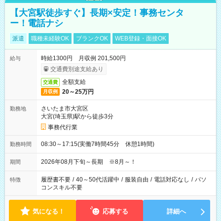
【大宮駅徒歩すぐ】長期×安定！事務センタ
ー！電話ナシ
派遣
職種未経験OK
ブランクOK
WEB登録・面接OK
時給1300円 月収例 201,500円
給与
交通費別途支給あり
全額支給
交通費
20～25万円
月収例
さいたま市大宮区
勤務地
大宮(埼玉県)駅から徒歩3分
事務代行業
08:30～17:15(実働7時間45分 休憩1時間)
勤務時間
2026年08月下旬～長期 ※8月～！
期間
履歴書不要
/
40～50代活躍中
/
服装自由
/
電話対応なし
/
パソ
特徴
コンスキル不要
気になる！
応募する
詳細へ