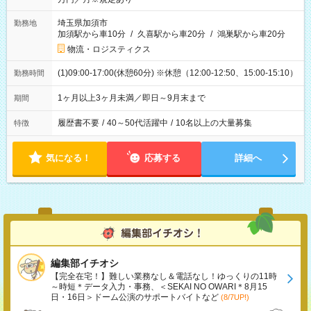
埼玉県加須市
勤務地
加須駅から車10分
/
久喜駅から車20分
/
鴻巣駅から車20分
物流・ロジスティクス
(1)09:00-17:00(休憩60分) ※休憩（12:00-12:50、15:00-15:10）
勤務時間
1ヶ月以上3ヶ月未満／即日～9月末まで
期間
履歴書不要
/
40～50代活躍中
/
10名以上の大量募集
特徴
気になる！
応募する
詳細へ
編集部イチオシ
【完全在宅！】難しい業務なし＆電話なし！ゆっくりの11時
～時短＊データ入力・事務、＜SEKAI NO OWARI＊8月15
日・16日＞ドーム公演のサポートバイトなど
(8/7UP!)