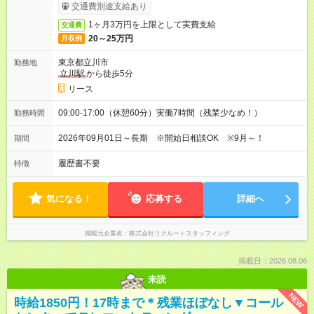
交通費別途支給あり
1ヶ月3万円を上限として実費支給
交通費
20～25万円
月収例
東京都立川市
勤務地
立川駅
から徒歩5分
リース
09:00-17:00（休憩60分）実働7時間（残業少なめ！）
勤務時間
2026年09月01日～長期 ※開始日相談OK ※9月～！
期間
履歴書不要
特徴
気になる！
応募する
詳細へ
掲載元企業名
株式会社リクルートスタッフィング
掲載日：2026.08.06
未読
NEW
時給1850円！17時まで＊残業ほぼなし▼コール