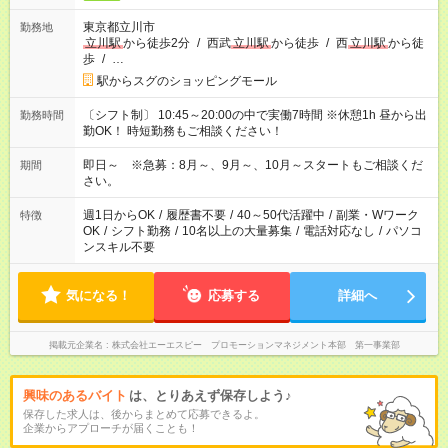
東京都立川市
勤務地
立川駅
から徒歩2分
/
西武
立川駅
から徒歩
/
西
立川駅
から徒
歩
/
…
駅からスグのショッピングモール
〔シフト制〕 10:45～20:00の中で実働7時間 ※休憩1h 昼から出
勤務時間
勤OK！ 時短勤務もご相談ください！
即日～ ※急募：8月～、9月～、10月～スタートもご相談くだ
期間
さい。
週1日からOK
/
履歴書不要
/
40～50代活躍中
/
副業・Wワーク
特徴
OK
/
シフト勤務
/
10名以上の大量募集
/
電話対応なし
/
パソコ
ンスキル不要
気になる！
応募する
詳細へ
掲載元企業名
株式会社エーエスピー プロモーションマネジメント本部 第一事業部
興味のあるバイト
は、とりあえず保存しよう♪
保存した求人は、後からまとめて応募できるよ。
企業からアプローチが届くことも！