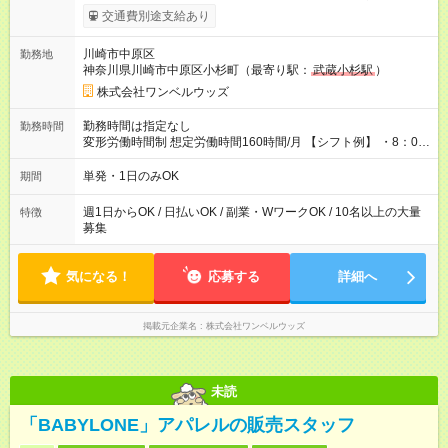
いOK！（規定あり） ┗働いたその日に現金GET♪ お仕事後はコ
交通費別途支給あり
ンビニATMから 日払い分を引き落とせます！ 【試用期間】試
用期間なし
川崎市中原区
勤務地
神奈川県川崎市中原区小杉町（最寄り駅：
武蔵小杉駅
）
株式会社ワンベルウッズ
勤務時間は指定なし
勤務時間
変形労働時間制 想定労働時間160時間/月 【シフト例】 ・8：00
～21：00
単発・1日のみOK
期間
週1日からOK / 日払いOK / 副業・WワークOK / 10名以上の大量
特徴
募集
気になる！
応募する
詳細へ
掲載元企業名
株式会社ワンベルウッズ
未読
「BABYLONE」アパレルの販売スタッフ