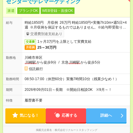
センターでテレマーケティング
派遣
ブランクOK
WEB登録・面接OK
時給1850円 月収例 26万円 時給1850円×実働7h10m×週5日×4
給与
週 ※月収例を保証するものではありません。※給与即受取りサ
ービス利用可（利用条件有）
交通費別途支給あり
1ヶ月3万円を上限として実費支給
交通費
25～30万円
月収例
川崎市幸区
勤務地
川崎駅
から徒歩9分
/
京急
川崎駅
から徒歩5分
信託銀行
08:50-17:00（休憩60分）実働7時間10分（残業少なめ！）
勤務時間
2026年09月01日～長期 ※開始日相談OK ※9月～！
期間
履歴書不要
特徴
気になる！
応募する
詳細へ
掲載元企業名
株式会社リクルートスタッフィング