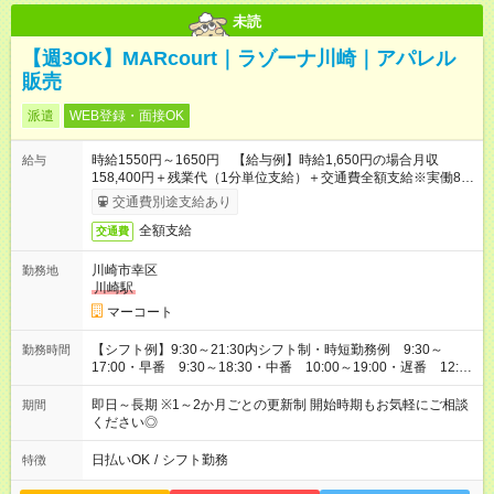
未読
【週3OK】MARcourt｜ラゾーナ川崎｜アパレル
販売
派遣
WEB登録・面接OK
時給1550円～1650円 【給与例】時給1,650円の場合月収
給与
158,400円＋残業代（1分単位支給）＋交通費全額支給※実働8時
間×月12日勤務の場合 ※お時給は一例です。ご経験により異な
交通費別途支給あり
ります。
全額支給
交通費
川崎市幸区
勤務地
川崎駅
マーコート
【シフト例】9:30～21:30内シフト制・時短勤務例 9:30～
勤務時間
17:00・早番 9:30～18:30・中番 10:00～19:00・遅番 12:30
～21:30実働6時間30分～8時間／休憩1時間※週3日～勤務相談
OK
即日～長期 ※1～2か月ごとの更新制 開始時期もお気軽にご相談
期間
ください◎
日払いOK
/
シフト勤務
特徴