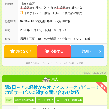
川崎市幸区
勤務地
川崎駅
から徒歩2分
/
京急
川崎駅
から徒歩8分
【大手】ベビー用品・玩具・子供用品の販売
09:30～18:30(実働8時間 休憩1時間)
勤務時間
2026年09月上旬～長期 ※9月～！
期間
履歴書不要
/
40～50代活躍中
/
服装自由
/
シフト勤務
特徴
気になる！
応募する
詳細へ
掲載元企業名
パーソルテンプスタッフ株式会社 首都圏
掲載日：2026.08.06
未読
NEW
週3日～＊未経験からオフィスワークデビュー！
放送サービスに関する問い合わせ対応
派遣
職種未経験OK
ブランクOK
WEB登録・面接OK