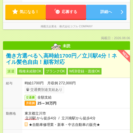
気になる！
応募する
詳細へ
掲載元企業名
株式会社コブル COMPANY
掲載日：2026.08.06
未読
NEW
働き方選べる＼高時給1700円／立川駅4分！ネ
イル髪色自由！顧客対応
派遣
職種未経験OK
ブランクOK
WEB登録・面接OK
時給1700円 月収例 272,000円
給与
交通費別途支給あり
全額支給
交通費
25～30万円
月収例
東京都立川市
勤務地
立川駅
から徒歩4分
/
立川南駅から徒歩4分
★自動車修理業・新車・中古自動車の販売★