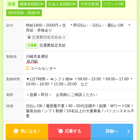
派遣
職種未経験OK
社会人未経験OK
大学生歓迎
ブランクOK
WEB登録・面接OK
時給1800～2000円＋交 ＊即日払い・日払い・週払いOK ＊
給与
昇給・昇格あり
交通費別途支給あり
交通費規定支給
交通費
川崎市多摩区
勤務地
登戸駅
コールセンター
▼1日7時間～ ≪シフト例≫ ＊09:00～15:00 ＊09:00～17:00 ＊
勤務時間
10:00～16:00 ＊11:00～20:00 など
＜急募＞即日～ お気軽にご相談ください
期間
日払いOK
/
履歴書不要
/
40～50代活躍中
/
副業・WワークOK
/
特徴
服装自由
/
シフト勤務
/
10名以上の大量募集
/
パソコンスキル不
要
気になる！
応募する
詳細へ