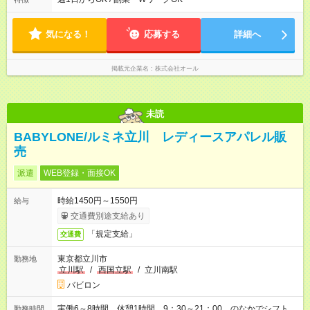
気になる！
応募する
詳細へ
掲載元企業名
株式会社オール
未読
BABYLONE/ルミネ立川 レディースアパレル販
売
派遣
WEB登録・面接OK
時給1450円～1550円
給与
交通費別途支給あり
「規定支給」
交通費
東京都立川市
勤務地
立川駅
/
西国立駅
/
立川南駅
バビロン
実働6～8時間 休憩1時間 9：30～21：00 のなかでシフト
勤務時間