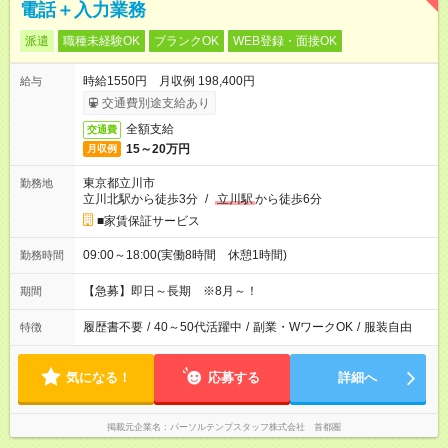
電話＋入力業務
派遣
職種未経験OK
ブランクOK
WEB登録・面接OK
時給1550円 月収例 198,400円
給与
交通費別途支給あり
全額支給
交通費
15～20万円
月収例
東京都立川市
勤務地
立川北駅から徒歩3分
/
立川駅
から徒歩6分
■家賃保証サービス
09:00～18:00(実働8時間 休憩1時間)
勤務時間
【急募】即日～長期 ※8月～！
期間
履歴書不要
/
40～50代活躍中
/
副業・WワークOK
/
服装自由
特徴
気になる！
応募する
詳細へ
掲載元企業名
パーソルテンプスタッフ株式会社 首都圏