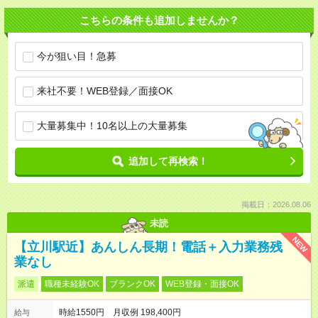
こちらの条件も追加しませんか？
今が狙い目！急募
来社不要！WEB登録／面接OK
大量募集中！10名以上の大量募集
追加して再検索！
掲載日：2026.08.06
未読
NEW
【立川駅近】あんしん長期！電話＋入力業務残
業なし
派遣
職種未経験OK
ブランクOK
WEB登録・面接OK
時給1550円 月収例 198,400円
給与