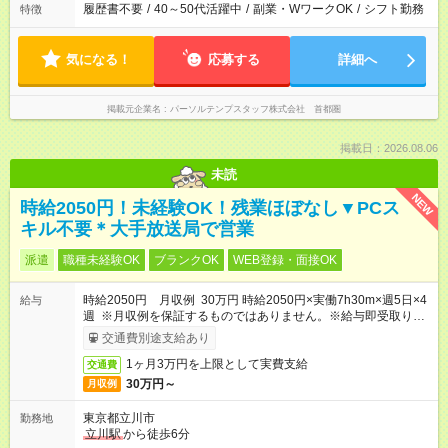
履歴書不要
/
40～50代活躍中
/
副業・WワークOK
/
シフト勤務
特徴
気になる！
応募する
詳細へ
掲載元企業名
パーソルテンプスタッフ株式会社 首都圏
掲載日：2026.08.06
未読
NEW
時給2050円！未経験OK！残業ほぼなし▼PCス
キル不要＊大手放送局で営業
派遣
職種未経験OK
ブランクOK
WEB登録・面接OK
時給2050円 月収例 30万円 時給2050円×実働7h30m×週5日×4
給与
週 ※月収例を保証するものではありません。※給与即受取りサ
ービス利用可（利用条件有）
交通費別途支給あり
1ヶ月3万円を上限として実費支給
交通費
30万円～
月収例
東京都立川市
勤務地
立川駅
から徒歩6分