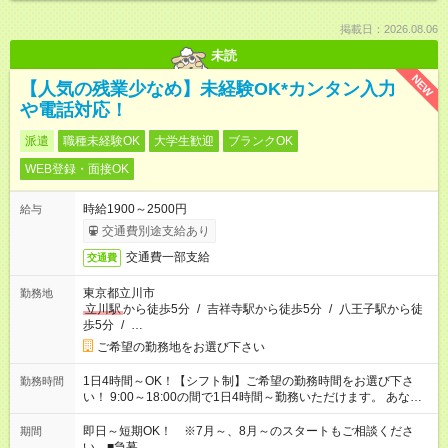
掲載日：2026.08.06
未読
NEW
【人気の残業少なめ】未経験OK*カンタン入力
や電話対応！
派遣
職種未経験OK
大学生歓迎
ブランクOK
WEB登録・面接OK
時給1900～2500円
給与
交通費別途支給あり
交通費一部支給
交通費
東京都立川市
勤務地
立川駅
から徒歩5分
/
吉祥寺駅から徒歩5分
/
八王子駅から徒
歩5分
/
…
ご希望の勤務地をお選び下さい
1日4時間～OK！【シフト制】ご希望の勤務時間をお選び下さ
勤務時間
い！ 9:00～18:00の間で1日4時間～勤務いただけます。 あなた
のライフスタイルに合った勤務時間で働きましょう。 その他の
勤務時間もご用意しています。お気軽にご相談下さい。
即日～短期OK！ ※7月～、8月～のスタートもご相談くださ
期間
い ■急募