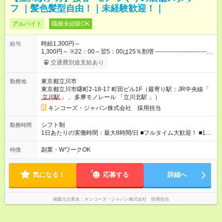
フ ｜髪色髪型自由！｜未経験歓迎！｜
アルバイト
職種未経験OK
時給1,300円～
給与
1,300円～ ※22：00～翌5：00は25％割増 -----------------------------
---------------------------- ・配送スタッフは＋50円手当として加算さ
交通費別途支給あり
れます。 ・6か月ごとの業務評価で昇給あり！頑張っている人、
スキルがある人にしっかり応えます！ ・経験に応じて早ければ
東京都立川市
勤務地
入社2か月後に時給が上がる可能性もあります。 【試用期間】試
東京都立川市曙町2‐18‐17 町田ビル1F（最寄り駅：JR中央線「
用期間あり 試用期間の長さ：2ヶ月 雇用形態、給与は本採用時
立川駅
」 、多摩モノレール 「立川北駅 」）
と同じです。
キンコーズ・ジャパン株式会社 採用担当
シフト制
勤務時間
1日あたりの実働時間：最大8時間/日 ■フルタイム大歓迎！ ■1日
6時間以上、週4日からOK ■シフト例 ※状況に応じて要相談 実
働8時間例：9:00～18:00、11:00～20:00 実働6時間例：11:00～
副業・WワークOK
特徴
17:00、12:00～18:00
気になる！
応募する
詳細へ
掲載元企業名
キンコーズ・ジャパン株式会社 採用担当