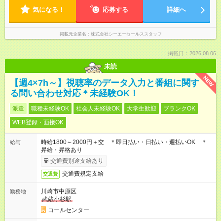
気になる！
応募する
詳細へ
掲載元企業名
株式会社シーエーセールススタッフ
掲載日：2026.08.06
未読
NEW
【週4×7h～】視聴率のデータ入力と番組に関す
る問い合わせ対応＊未経験OK！
派遣
職種未経験OK
社会人未経験OK
大学生歓迎
ブランクOK
WEB登録・面接OK
時給1800～2000円＋交 ＊即日払い・日払い・週払いOK ＊
給与
昇給・昇格あり
交通費別途支給あり
交通費規定支給
交通費
川崎市中原区
勤務地
武蔵小杉駅
コールセンター