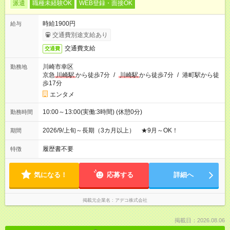
派遣
職種未経験OK
WEB登録・面接OK
時給1900円
給与
交通費別途支給あり
交通費支給
交通費
川崎市幸区
勤務地
京急
川崎駅
から徒歩7分
/
川崎駅
から徒歩7分
/
港町駅から徒
歩17分
エンタメ
10:00～13:00(実働:3時間) (休憩0分)
勤務時間
2026/9/上旬～長期（3カ月以上） ★9月～OK！
期間
履歴書不要
特徴
気になる！
応募する
詳細へ
掲載元企業名
アデコ株式会社
掲載日：2026.08.06