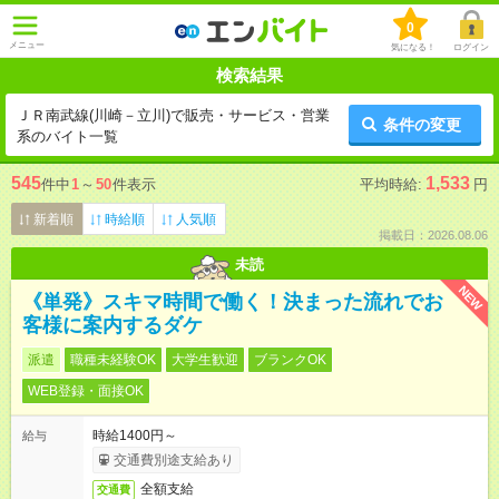
0
メニュー
気になる！
ログイン
検索結果
ＪＲ南武線(川崎－立川)で販売・サービス・営業
条件の変更
系のバイト一覧
545
1,533
件中
1
～
50
件表示
平均時給:
円
新着順
時給順
人気順
掲載日：2026.08.06
未読
NEW
《単発》スキマ時間で働く！決まった流れでお
客様に案内するダケ
派遣
職種未経験OK
大学生歓迎
ブランクOK
WEB登録・面接OK
時給1400円～
給与
交通費別途支給あり
全額支給
交通費