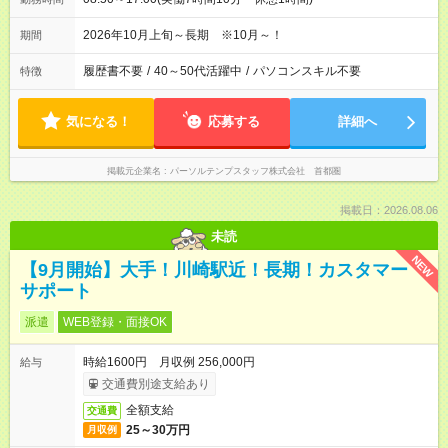
2026年10月上旬～長期 ※10月～！
期間
履歴書不要
/
40～50代活躍中
/
パソコンスキル不要
特徴
気になる！
応募する
詳細へ
掲載元企業名
パーソルテンプスタッフ株式会社 首都圏
掲載日：2026.08.06
未読
NEW
【9月開始】大手！川崎駅近！長期！カスタマー
サポート
派遣
WEB登録・面接OK
時給1600円 月収例 256,000円
給与
交通費別途支給あり
全額支給
交通費
25～30万円
月収例