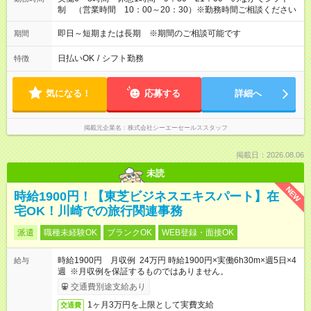
制 （営業時間 10：00～20：30）※勤務時間ご相談ください
即日～短期または長期 ※期間のご相談可能です
期間
日払いOK
/
シフト勤務
特徴
気になる！
応募する
詳細へ
掲載元企業名
株式会社シーエーセールススタッフ
掲載日：2026.08.06
未読
NEW
時給1900円！【東芝ビジネスエキスパート】在
宅OK！川崎での旅行関連事務
派遣
職種未経験OK
ブランクOK
WEB登録・面接OK
時給1900円 月収例 24万円 時給1900円×実働6h30m×週5日×4
給与
週 ※月収例を保証するものではありません。
交通費別途支給あり
1ヶ月3万円を上限として実費支給
交通費