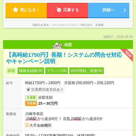
気になる！
応募する
詳細へ
掲載元企業名
パーソルテンプスタッフ株式会社 首都圏
掲載日：2026.08.06
未読
NEW
【高時給1750円】長期！システムの問合せ対応
やキャンペーン説明
派遣
職種未経験OK
ブランクOK
WEB登録・面接OK
時給1750円～1800円 月収例 250,950円～258,120円
給与
交通費別途支給あり
全額支給
交通費
25～30万円
月収例
川崎市幸区
勤務地
川崎駅
から徒歩8分
/
京急
川崎駅
から徒歩5分
大手金融機関
08:50～17:00(実働7時間10分 休憩1時間)
勤務時間