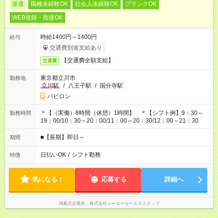
派遣
職種未経験OK
社会人未経験OK
ブランクOK
WEB登録・面接OK
時給1400円～1400円
給与
交通費別途支給あり
【交通費全額支給】
交通費
東京都立川市
勤務地
立川駅
/
八王子駅
/
国分寺駅
バビロン
＊【（実働）8時間（休憩）1時間】 ＊【シフト例】9：30～
勤務時間
19：00/10：30～20：00/11：00～20：30/12：00～21：30
■【長期】即日～
期間
日払いOK
/
シフト勤務
特徴
気になる！
応募する
詳細へ
掲載元企業名
株式会社シーエーセールススタッフ