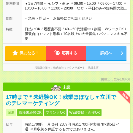
▼1日7時間～ ≪シフト例≫ ＊09:00～15:00 ＊09:00～17:00 ＊
勤務時間
10:00～16:00 ＊11:00～20:00 など ・平日のみや短時間の勤務
もOK！ ・働き方はお気軽にご相談下さい
＜急募＞即日～ お気軽にご相談ください
期間
日払いOK
/
履歴書不要
/
40～50代活躍中
/
副業・WワークOK
/
特徴
服装自由
/
シフト勤務
/
10名以上の大量募集
/
パソコンスキル不
要
気になる！
応募する
詳細へ
掲載元企業名
株式会社マックスサポート 池袋支店
掲載日：2026.08.06
未読
NEW
17時まで＊未経験OK！残業ほぼなし▼立川で
のテレマーケティング
派遣
職種未経験OK
ブランクOK
WEB登録・面接OK
時給1700円 月収例 23万円 時給1700円×実働7h×週5日×4
給与
週 ※月収例を保証するものではありません。