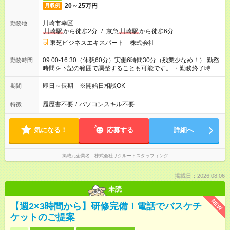
20～25万円
月収例
川崎市幸区
勤務地
川崎駅
から徒歩2分
/
京急
川崎駅
から徒歩6分
東芝ビジネスエキスパート 株式会社
09:00-16:30（休憩60分）実働6時間30分（残業少なめ！） 勤務
勤務時間
時間を下記の範囲で調整することも可能です。 ・勤務終了時
間 16:30～17:45 ・実働 06:30～07:45
即日～長期 ※開始日相談OK
期間
履歴書不要
/
パソコンスキル不要
特徴
気になる！
応募する
詳細へ
掲載元企業名
株式会社リクルートスタッフィング
掲載日：2026.08.06
未読
NEW
【週2×3時間から】研修完備！電話でバスケチ
ケットのご提案