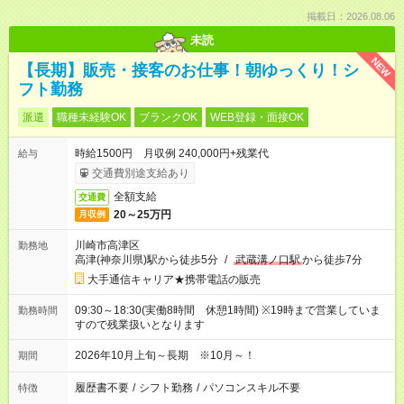
掲載日：2026.08.06
未読
NEW
【長期】販売・接客のお仕事！朝ゆっくり！シ
フト勤務
派遣
職種未経験OK
ブランクOK
WEB登録・面接OK
時給1500円 月収例 240,000円+残業代
給与
交通費別途支給あり
全額支給
交通費
20～25万円
月収例
川崎市高津区
勤務地
高津(神奈川県)駅から徒歩5分
/
武蔵溝ノ口駅
から徒歩7分
大手通信キャリア★携帯電話の販売
09:30～18:30(実働8時間 休憩1時間) ※19時まで営業していま
勤務時間
すので残業扱いとなります
2026年10月上旬～長期 ※10月～！
期間
履歴書不要
/
シフト勤務
/
パソコンスキル不要
特徴