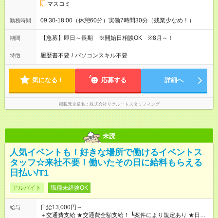
マスコミ
09:30-18:00（休憩60分）実働7時間30分（残業少なめ！）
勤務時間
【急募】即日～長期 ※開始日相談OK ※8月～！
期間
履歴書不要
/
パソコンスキル不要
特徴
気になる！
応募する
詳細へ
掲載元企業名
株式会社リクルートスタッフィング
未読
人気イベントも！好きな場所で働けるイベントス
タッフ☆来社不要！働いたその日に給料もらえる
日払い/T1
アルバイト
職種未経験OK
日給13,000円～
給与
＋交通費支給 ★交通費全額支給！ ┗案件により規定あり ★日払