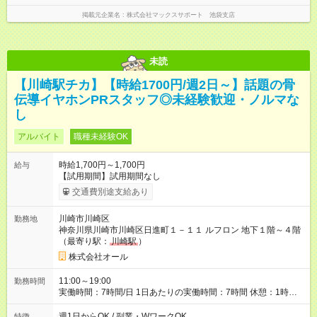
掲載元企業名
株式会社マックスサポート 池袋支店
未読
【川崎駅チカ】【時給1700円/週2日～】話題の骨
伝導イヤホンPRスタッフ◎未経験歓迎・ノルマな
し
アルバイト
職種未経験OK
時給1,700円～1,700円
給与
【試用期間】試用期間なし
交通費別途支給あり
川崎市川崎区
勤務地
神奈川県川崎市川崎区日進町１－１１ ルフロン 地下１階～４階
（最寄り駅：
川崎駅
）
株式会社オール
11:00～19:00
勤務時間
実働時間：7時間/日 1日あたりの実働時間：7時間 休憩：1時間
勤務開始予定：3月1日～ ※要相談
週1日からOK / 副業・WワークOK
特徴