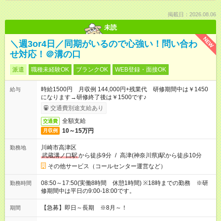
掲載日：2026.08.06
未読
NEW
＼週3or4日／同期がいるので心強い！問い合わ
せ対応！＠溝の口
派遣
職種未経験OK
ブランクOK
WEB登録・面接OK
時給1500円 月収例 144,000円+残業代 研修期間中は￥1450
給与
になります→研修終了後は￥1500です♪
交通費別途支給あり
全額支給
交通費
10～15万円
月収例
川崎市高津区
勤務地
武蔵溝ノ口駅
から徒歩9分
/
高津(神奈川県)駅から徒歩10分
その他サービス（コールセンター運営など）
08:50～17:50(実働8時間 休憩1時間) ※18時までの勤務 ※研
勤務時間
修期間中は平日の9:00-18:00です。
【急募】即日～長期 ※8月～！
期間