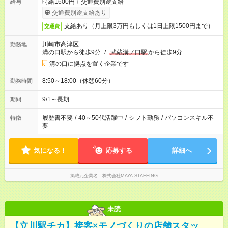
時給1600円＋交通費別途支給
給与
交通費別途支給あり
支給あり（月上限3万円もしくは1日上限1500円まで）
交通費
川崎市高津区
勤務地
溝の口駅から徒歩9分
/
武蔵溝ノ口駅
から徒歩9分
溝の口に拠点を置く企業です
8:50～18:00（休憩60分）
勤務時間
9/1～長期
期間
履歴書不要
/
40～50代活躍中
/
シフト勤務
/
パソコンスキル不
特徴
要
気になる！
応募する
詳細へ
掲載元企業名
株式会社MAYA STAFFING
未読
【立川駅チカ】接客×モノづくりの店舗スタッ