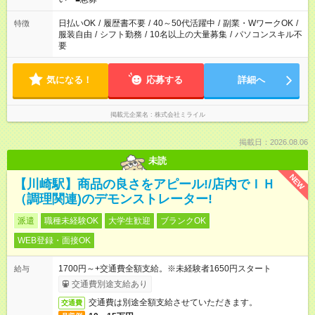
日払いOK
/
履歴書不要
/
40～50代活躍中
/
副業・WワークOK
/
特徴
服装自由
/
シフト勤務
/
10名以上の大量募集
/
パソコンスキル不
要
気になる！
応募する
詳細へ
掲載元企業名
株式会社ミライル
掲載日：2026.08.06
未読
NEW
【川崎駅】商品の良さをアピール!/店内でＩＨ
（調理関連)のデモンストレーター!
派遣
職種未経験OK
大学生歓迎
ブランクOK
WEB登録・面接OK
1700円～+交通費全額支給。※未経験者1650円スタート
給与
交通費別途支給あり
交通費は別途全額支給させていただきます。
交通費