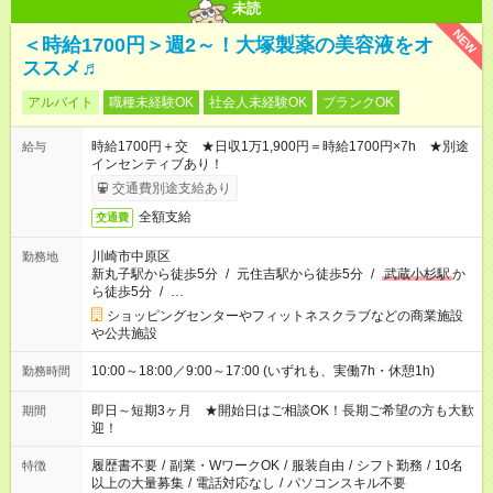
未読
NEW
＜時給1700円＞週2～！大塚製薬の美容液をオ
ススメ♬
アルバイト
職種未経験OK
社会人未経験OK
ブランクOK
時給1700円＋交 ★日収1万1,900円＝時給1700円×7h ★別途
給与
インセンティブあり！
交通費別途支給あり
全額支給
交通費
川崎市中原区
勤務地
新丸子駅から徒歩5分
/
元住吉駅から徒歩5分
/
武蔵小杉駅
か
ら徒歩5分
/
…
ショッピングセンターやフィットネスクラブなどの商業施設
や公共施設
10:00～18:00／9:00～17:00 (いずれも、実働7h・休憩1h)
勤務時間
即日～短期3ヶ月 ★開始日はご相談OK！長期ご希望の方も大歓
期間
迎！
履歴書不要
/
副業・WワークOK
/
服装自由
/
シフト勤務
/
10名
特徴
以上の大量募集
/
電話対応なし
/
パソコンスキル不要