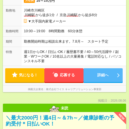
10～15万円
月収例
川崎市川崎区
勤務地
川崎駅
から徒歩1分
/
京急
川崎駅
から徒歩8分
▼大手国内家電メーカー
10:00～19:00 8時間勤務 60分休憩
勤務時間
勤務開始時期は相談出来ます。7.8月～ スタート予定
期間
週1日からOK
/
日払いOK
/
履歴書不要
/
40～50代活躍中
/
副
特徴
業・WワークOK
/
10名以上の大量募集
/
電話対応なし
/
パソコ
ンスキル不要
気になる！
応募する
詳細へ
掲載元企業名
株式会社ワイス キャリアソリューション事業部
掲載日：2026.08.06
未読
NEW
＼最大2000円！週4日～＆7h～／健康診断の予
約受付＊日払いOK！