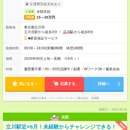
交通費別途支給あり
全額支給
交通費
15～20万円
月収例
東京都立川市
勤務地
立川北駅から徒歩3分
/
立川駅
から徒歩6分
■家賃保証サービス
09:00～18:00(実働8時間 休憩1時間)
勤務時間
2026年09月上旬～長期 ※9月～！
期間
履歴書不要
/
40～50代活躍中
/
副業・WワークOK
/
服装自由
特徴
気になる！
応募する
詳細へ
掲載元企業名
パーソルテンプスタッフ株式会社 首都圏
掲載日：2026.08.06
未読
NEW
立川駅近×8月！未経験からチャレンジできる！