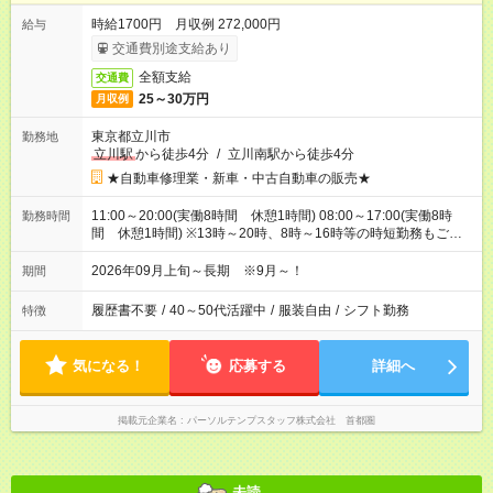
時給1700円 月収例 272,000円
給与
交通費別途支給あり
全額支給
交通費
25～30万円
月収例
東京都立川市
勤務地
立川駅
から徒歩4分
/
立川南駅から徒歩4分
★自動車修理業・新車・中古自動車の販売★
11:00～20:00(実働8時間 休憩1時間) 08:00～17:00(実働8時
勤務時間
間 休憩1時間) ※13時～20時、8時～16時等の時短勤務もご相
談可能です♪11時からの遅番のみOK
2026年09月上旬～長期 ※9月～！
期間
履歴書不要
/
40～50代活躍中
/
服装自由
/
シフト勤務
特徴
気になる！
応募する
詳細へ
掲載元企業名
パーソルテンプスタッフ株式会社 首都圏
未読