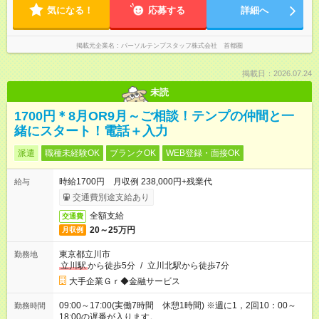
気になる！
応募する
詳細へ
掲載元企業名
パーソルテンプスタッフ株式会社 首都圏
掲載日：2026.07.24
未読
1700円＊8月OR9月～ご相談！テンプの仲間と一
緒にスタート！電話＋入力
派遣
職種未経験OK
ブランクOK
WEB登録・面接OK
時給1700円 月収例 238,000円+残業代
給与
交通費別途支給あり
全額支給
交通費
20～25万円
月収例
東京都立川市
勤務地
立川駅
から徒歩5分
/
立川北駅から徒歩7分
大手企業Ｇｒ◆金融サービス
09:00～17:00(実働7時間 休憩1時間) ※週に1，2回10：00～
勤務時間
18:00の遅番が入ります。