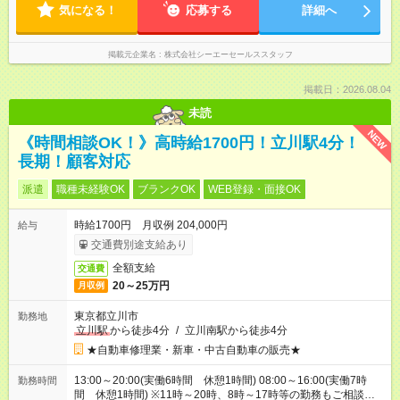
気になる！
応募する
詳細へ
掲載元企業名
株式会社シーエーセールススタッフ
掲載日：2026.08.04
未読
NEW
《時間相談OK！》高時給1700円！立川駅4分！
長期！顧客対応
派遣
職種未経験OK
ブランクOK
WEB登録・面接OK
時給1700円 月収例 204,000円
給与
交通費別途支給あり
全額支給
交通費
20～25万円
月収例
東京都立川市
勤務地
立川駅
から徒歩4分
/
立川南駅から徒歩4分
★自動車修理業・新車・中古自動車の販売★
13:00～20:00(実働6時間 休憩1時間) 08:00～16:00(実働7時
勤務時間
間 休憩1時間) ※11時～20時、8時～17時等の勤務もご相談可