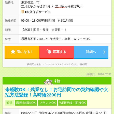
東京都立川市
勤務地
立川北駅から徒歩3分
/
立川駅
から徒歩6分
■家賃保証サービス
09:00～18:00(実働8時間 休憩1時間)
勤務時間
【急募】即日～長期 ※即日～！
期間
履歴書不要
/
40～50代活躍中
/
副業・WワークOK
特徴
気になる！
応募する
詳細へ
掲載元企業名
パーソルテンプスタッフ株式会社 首都圏
掲載日：2026.07.31
未読
未経験OK！残業なし！お宅訪問での契約確認や支
払方法登録！高時給2200円
派遣
職種未経験OK
ブランクOK
WEB登録・面接OK
時給2200円 月収例:37万4000円(時給2200円×7時間30分×21日
給与