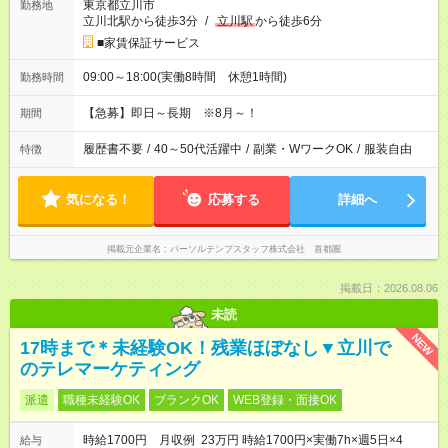
東京都立川市
勤務地
立川北駅から徒歩3分
/
立川駅
から徒歩6分
■家賃保証サービス
09:00～18:00(実働8時間 休憩1時間)
勤務時間
【急募】即日～長期 ※8月～！
期間
履歴書不要
/
40～50代活躍中
/
副業・WワークOK
/
服装自由
特徴
気になる！
応募する
詳細へ
掲載元企業名
パーソルテンプスタッフ株式会社 首都圏
掲載日：2026.08.06
未読
NEW
17時まで＊未経験OK！残業ほぼなし▼立川で
のテレマーケティング
派遣
職種未経験OK
ブランクOK
WEB登録・面接OK
時給1700円 月収例 23万円 時給1700円×実働7h×週5日×4
給与