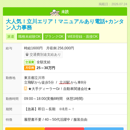
掲載日：2026.07.24
未読
大人気！立川エリア！マニュアルあり電話+カンタ
ン入力事務
派遣
職種未経験OK
ブランクOK
WEB登録・面接OK
時給1600円 月収例 256,000円
給与
交通費別途支給あり
全額支給
交通費
25～30万円
月収例
東京都立川市
勤務地
立飛駅から徒歩5分
/
立川駅
から車8分
★大手ディーラーGr！自動車関連会社★
09:00～18:00(実働8時間 休憩1時間)
勤務時間
【急募】即日～長期 ※8月～！
期間
履歴書不要
/
40～50代活躍中
/
服装自由
特徴