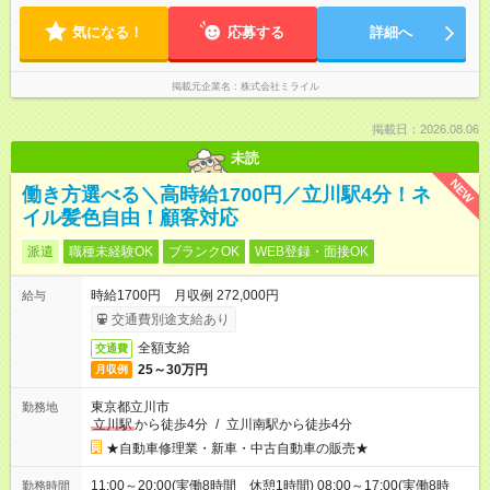
気になる！
応募する
詳細へ
掲載元企業名
株式会社ミライル
掲載日：2026.08.06
未読
NEW
働き方選べる＼高時給1700円／立川駅4分！ネ
イル髪色自由！顧客対応
派遣
職種未経験OK
ブランクOK
WEB登録・面接OK
時給1700円 月収例 272,000円
給与
交通費別途支給あり
全額支給
交通費
25～30万円
月収例
東京都立川市
勤務地
立川駅
から徒歩4分
/
立川南駅から徒歩4分
★自動車修理業・新車・中古自動車の販売★
11:00～20:00(実働8時間 休憩1時間) 08:00～17:00(実働8時
勤務時間