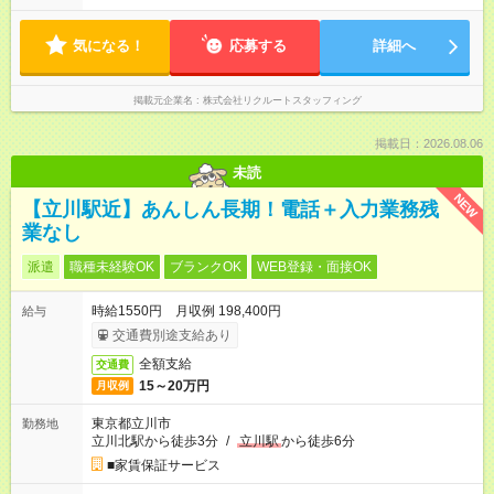
気になる！
応募する
詳細へ
掲載元企業名
株式会社リクルートスタッフィング
掲載日：2026.08.06
未読
NEW
【立川駅近】あんしん長期！電話＋入力業務残
業なし
派遣
職種未経験OK
ブランクOK
WEB登録・面接OK
時給1550円 月収例 198,400円
給与
交通費別途支給あり
全額支給
交通費
15～20万円
月収例
東京都立川市
勤務地
立川北駅から徒歩3分
/
立川駅
から徒歩6分
■家賃保証サービス