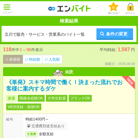
0
メニュー
気になる！
ログイン
検索結果
条件の変更
立川で販売・サービス・営業系のバイト一覧
118
1,587
件中
1
～
50
件表示
平均時給:
円
新着順
時給順
人気順
掲載日：2026.08.06
未読
NEW
《単発》スキマ時間で働く！決まった流れでお
客様に案内するダケ
派遣
職種未経験OK
大学生歓迎
ブランクOK
WEB登録・面接OK
時給1400円～
給与
交通費別途支給あり
全額支給
交通費