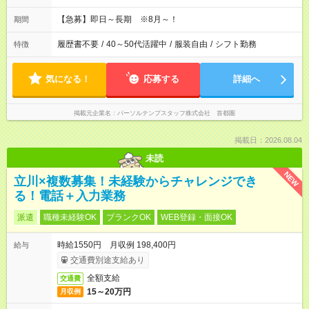
能です♪11時からの遅番のみOK
【急募】即日～長期 ※8月～！
期間
履歴書不要
/
40～50代活躍中
/
服装自由
/
シフト勤務
特徴
気になる！
応募する
詳細へ
掲載元企業名
パーソルテンプスタッフ株式会社 首都圏
掲載日：2026.08.04
未読
NEW
立川×複数募集！未経験からチャレンジでき
る！電話＋入力業務
派遣
職種未経験OK
ブランクOK
WEB登録・面接OK
時給1550円 月収例 198,400円
給与
交通費別途支給あり
全額支給
交通費
15～20万円
月収例