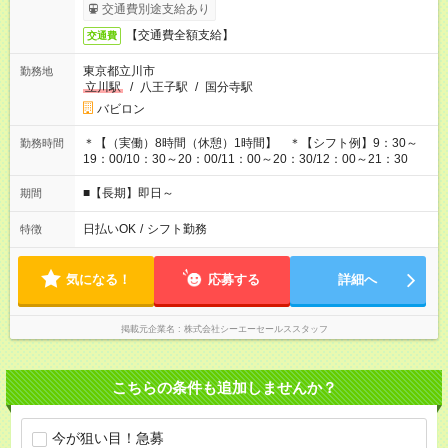
交通費別途支給あり
【交通費全額支給】
交通費
東京都立川市
勤務地
立川駅
/
八王子駅
/
国分寺駅
バビロン
＊【（実働）8時間（休憩）1時間】 ＊【シフト例】9：30～
勤務時間
19：00/10：30～20：00/11：00～20：30/12：00～21：30
■【長期】即日～
期間
日払いOK
/
シフト勤務
特徴
気になる！
応募する
詳細へ
掲載元企業名
株式会社シーエーセールススタッフ
こちらの条件も追加しませんか？
今が狙い目！急募