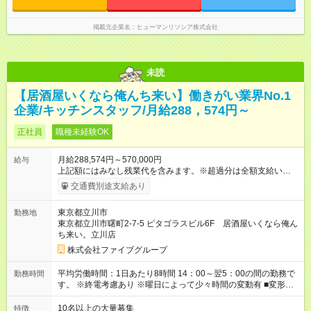
掲載元企業名
ヒューマンリソシア株式会社
未読
【居酒屋いくなら俺んち来い】働きがい業界No.1
企業/キッチンスタッフ/月給288，574円～
正社員
職種未経験OK
月給288,574円～570,000円
給与
上記額にはみなし残業代を含みます。※超過分は全額支給いたし
ます。 みなし残業代 55,495円／月 みなし残業時間 36時間／月
交通費別途支給あり
■昇給あり 年2回の給与査定による ■賞与あり ■前払い賞与あり
金額に関しては年次で変動あり ■昇格あり ■役職手当 ■深夜手当
東京都立川市
勤務地
■残業手当あり ■交通費支給（上限3万円/月） ■引越し手当 敷
東京都立川市曙町2-7-5 ピタゴラスビル6F 居酒屋いくなら俺ん
金・礼金・保証金・保険料の初期費用+荷物運搬費を支給 ※規定
ち来い。立川店
あり ■積立金制度 給与ならびに賞与から積立を行える(年利2%)
シフトは22:00～翌5:00の深夜帯に入ってもらうこともありま
株式会社ファイブグループ
す。 一般的な飲食業では、この深夜帯のお給料は「みなし」と
して基本給に含まれることがしばしば・・・ でもファイブでは
平均労働時間：1日あたり8時間 14：00～翌5：00の間の勤務で
勤務時間
「別途」深夜手当を支給！ ただキツいだけの深夜業務では心か
す。 ※終電考慮あり ※曜日によって少々時間の変動有 ■変形労
ら楽しい接客は出来ません。 頑張りに対しては誠実に向き合っ
働時間制 ■実労働時間：8時間程度 ■休憩時間：1時間程度～2時
てしっかり還元することを大事にしています！ 【試用期間】試
間 休憩時間は勤務時間による ■月平均所定労働時間：173時間 ■
10名以上の大量募集
特徴