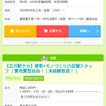
09:00～18:00(実働8時間 休憩1時間)
勤務時間
2026年09月上旬～長期 ※9月～！
期間
履歴書不要
/
40～50代活躍中
/
副業・WワークOK
/
服装自由
特徴
気になる！
応募する
詳細へ
掲載元企業名
パーソルテンプスタッフ株式会社 首都圏
未読
【立川駅チカ】接客×モノづくりの店舗スタッ
フ ｜髪色髪型自由！｜未経験歓迎！｜
アルバイト
職種未経験OK
時給1,300円～
給与
1,300円～ ※22：00～翌5：00は25％割増 -----------------------------
---------------------------- ・配送スタッフは＋50円手当として加算さ
交通費別途支給あり
れます。 ・6か月ごとの業務評価で昇給あり！頑張っている人、
スキルがある人にしっかり応えます！ ・経験に応じて早ければ
東京都立川市
勤務地