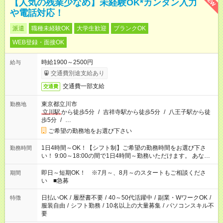
NEW
【人気の残業少なめ】未経験OK*カンタン入力
や電話対応！
派遣
職種未経験OK
大学生歓迎
ブランクOK
WEB登録・面接OK
時給1900～2500円
給与
交通費別途支給あり
交通費一部支給
交通費
東京都立川市
勤務地
立川駅
から徒歩5分
/
吉祥寺駅から徒歩5分
/
八王子駅から徒
歩5分
/
…
ご希望の勤務地をお選び下さい
1日4時間～OK！【シフト制】ご希望の勤務時間をお選び下さ
勤務時間
い！ 9:00～18:00の間で1日4時間～勤務いただけます。 あなた
のライフスタイルに合った勤務時間で働きましょう。 その他の
勤務時間もご用意しています。お気軽にご相談下さい。
即日～短期OK！ ※7月～、8月～のスタートもご相談くださ
期間
い ■急募
日払いOK
/
履歴書不要
/
40～50代活躍中
/
副業・WワークOK
/
特徴
服装自由
/
シフト勤務
/
10名以上の大量募集
/
パソコンスキル不
要