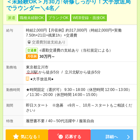
＜未経験OK＞月30万↑研修しっかり！大手放送局
でラウンダー＼4名／
派遣
職種未経験OK
ブランクOK
WEB登録・面接OK
時給2,000円【月収例】約317,000円（時給2,000円×実働
給与
7.50h×21日+残業1h）+交通費
交通費別途支給あり
○通勤交通費の支給あり（当社規定による）
交通費
30万円～
月収例
東京都立川市
勤務地
立川駅
から徒歩5分
/
立川北駅から徒歩5分
●大手放送局●
★時間固定（選択可） 9:30～18:00（休憩時間 12:00～13:00）
勤務時間
／11:30～20:00（休憩時間 14:00～15:00）
即日スタート ※急募 ○9月～、10月～スタートもご相談くだ
期間
さい♪
履歴書不要
/
40～50代活躍中
/
服装自由
特徴
気になる！
応募する
詳細へ