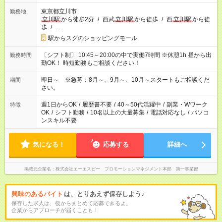
東京都立川市
勤務地
立川駅
から徒歩2分
/
西武
立川駅
から徒歩
/
西
立川駅
から徒
歩
/
…
駅からスグのショッピングモール
〔シフト制〕 10:45～20:00の中で実働7時間 ※休憩1h 昼から出
勤務時間
勤OK！ 時短勤務もご相談ください！
即日～ ※急募：8月～、9月～、10月～スタートもご相談くだ
期間
さい。
週1日からOK
/
履歴書不要
/
40～50代活躍中
/
副業・Wワーク
特徴
OK
/
シフト勤務
/
10名以上の大量募集
/
電話対応なし
/
パソコ
ンスキル不要
気になる！
応募する
詳細へ
掲載元企業名
株式会社エーエスピー プロモーションマネジメント本部 第一事業部
興味のあるバイト
は、とりあえず保存しよう♪
保存した求人は、後からまとめて応募できるよ。
企業からアプローチが届くことも！