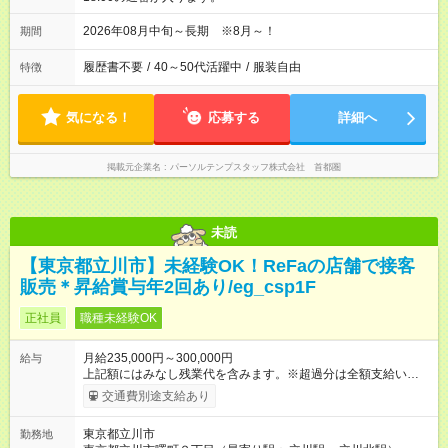
2026年08月中旬～長期 ※8月～！
期間
履歴書不要
/
40～50代活躍中
/
服装自由
特徴
気になる！
応募する
詳細へ
掲載元企業名
パーソルテンプスタッフ株式会社 首都圏
未読
【東京都立川市】未経験OK！ReFaの店舗で接客
販売＊昇給賞与年2回あり/eg_csp1F
正社員
職種未経験OK
月給235,000円～300,000円
給与
上記額にはみなし残業代を含みます。※超過分は全額支給いたし
ます。 みなし残業代 16,432円／月 みなし残業時間 10時間／月
交通費別途支給あり
※能力やスキルを考慮の上、当社規程により決定します。 ーー
ーーーーーーー 年に2回の昇給あり！ ーーーーーーーーー 半年
東京都立川市
勤務地
に1回の「年次昇給」があり、仕事での成果にあわせて昇給しま