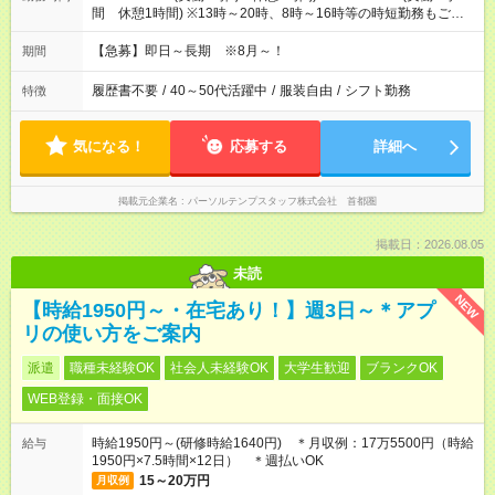
間 休憩1時間) ※13時～20時、8時～16時等の時短勤務もご相
談可能です♪11時からの遅番のみOK
【急募】即日～長期 ※8月～！
期間
履歴書不要
/
40～50代活躍中
/
服装自由
/
シフト勤務
特徴
気になる！
応募する
詳細へ
掲載元企業名
パーソルテンプスタッフ株式会社 首都圏
掲載日：2026.08.05
未読
NEW
【時給1950円～・在宅あり！】週3日～＊アプ
リの使い方をご案内
派遣
職種未経験OK
社会人未経験OK
大学生歓迎
ブランクOK
WEB登録・面接OK
時給1950円～(研修時給1640円) ＊月収例：17万5500円（時給
給与
1950円×7.5時間×12日） ＊週払いOK
15～20万円
月収例