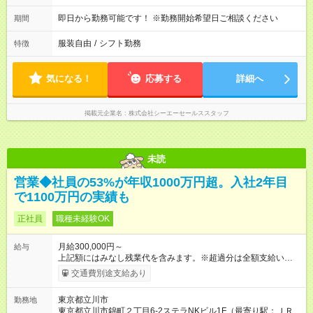
即日から勤務可能です！ ※勤務開始希望日ご相談ください
期間
服装自由
/
シフト勤務
特徴
気になる！
応募する
詳細へ
掲載元企業名
株式会社シーエーセールススタッフ
未読
営業◆社員の53%が年収1000万円超。入社2年目
で1100万円の実績も
正社員
職種未経験OK
月給300,000円～
給与
上記額にはみなし残業代を含みます。※超過分は全額支給いたし
ます。 みなし残業代 96,000円／月 みなし残業時間 60時間／月
交通費別途支給あり
入社時は正社員。将来的に業務委託も選択可。 【正社員】月給
30万円以上＋歩合給（A・Bを選択） A）毎月の入金額の5%を支
東京都立川市
勤務地
給 B）3ヶ月の入金額300万円超過分の20%を3ヶ月ごとに支給
東京都立川市錦町２丁目6-2ステラNKビル1F（最寄り駅：ＪＲ