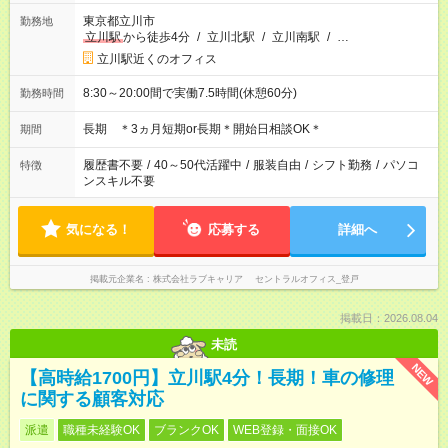
東京都立川市
勤務地
立川駅
から徒歩4分
/
立川北駅
/
立川南駅
/
…
立川駅近くのオフィス
8:30～20:00間で実働7.5時間(休憩60分)
勤務時間
長期 ＊3ヵ月短期or長期＊開始日相談OK＊
期間
履歴書不要
/
40～50代活躍中
/
服装自由
/
シフト勤務
/
パソコ
特徴
ンスキル不要
気になる！
応募する
詳細へ
掲載元企業名
株式会社ラブキャリア セントラルオフィス_登戸
掲載日：2026.08.04
未読
NEW
【高時給1700円】立川駅4分！長期！車の修理
に関する顧客対応
派遣
職種未経験OK
ブランクOK
WEB登録・面接OK