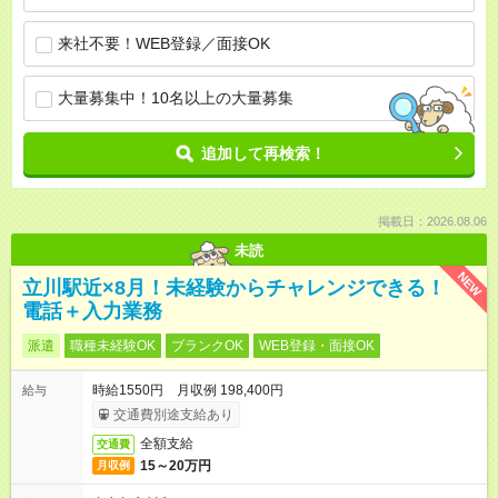
来社不要！WEB登録／面接OK
大量募集中！10名以上の大量募集
追加して再検索！
掲載日：2026.08.06
未読
NEW
立川駅近×8月！未経験からチャレンジできる！
電話＋入力業務
派遣
職種未経験OK
ブランクOK
WEB登録・面接OK
時給1550円 月収例 198,400円
給与
交通費別途支給あり
全額支給
交通費
15～20万円
月収例