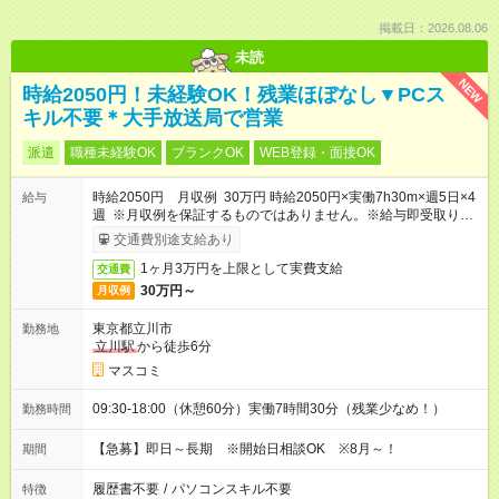
掲載日：2026.08.06
未読
NEW
時給2050円！未経験OK！残業ほぼなし▼PCス
キル不要＊大手放送局で営業
派遣
職種未経験OK
ブランクOK
WEB登録・面接OK
時給2050円 月収例 30万円 時給2050円×実働7h30m×週5日×4
給与
週 ※月収例を保証するものではありません。※給与即受取りサ
ービス利用可（利用条件有）
交通費別途支給あり
1ヶ月3万円を上限として実費支給
交通費
30万円～
月収例
東京都立川市
勤務地
立川駅
から徒歩6分
マスコミ
09:30-18:00（休憩60分）実働7時間30分（残業少なめ！）
勤務時間
【急募】即日～長期 ※開始日相談OK ※8月～！
期間
履歴書不要
/
パソコンスキル不要
特徴