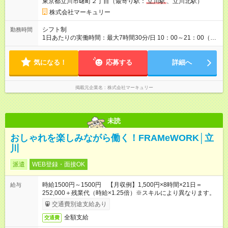
東京都立川市曙町２丁目（最寄り駅：
立川駅
、立川北駅）
す。特に頑張っている人は、上長の裁量でさらにプラスの昇給
となることも。努力や成長が収入につながる環境です。 【試用
株式会社マーキュリー
期間】試用期間あり 試用期間の長さ：3ヶ月 雇用形態、給与は
本採用時と同じです。
シフト制
勤務時間
1日あたりの実働時間：最大7時間30分/日 10：00～21：00（実
働7.5時間／休憩1時間） ■シフト例 ・10：00～18：30 ・11：
00～19：30 ・12：30～21：00 ◇週5勤務となります。 ◇残業
気になる！
ほぼなし
応募する
詳細へ
掲載元企業名
株式会社マーキュリー
未読
おしゃれを楽しみながら働く！FRAMeWORK│立
川
派遣
WEB登録・面接OK
時給1500円～1500円 【月収例】1,500円×8時間×21日＝
給与
252,000＋残業代（時給×1.25倍）※スキルにより異なります。
交通費別途支給あり
全額支給
交通費