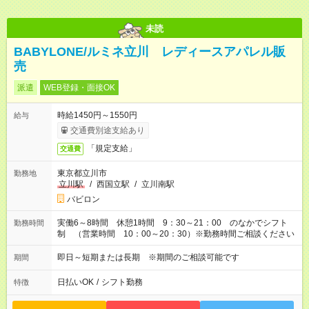
未読
BABYLONE/ルミネ立川 レディースアパレル販
売
派遣
WEB登録・面接OK
時給1450円～1550円
給与
交通費別途支給あり
「規定支給」
交通費
東京都立川市
勤務地
立川駅
/
西国立駅
/
立川南駅
バビロン
実働6～8時間 休憩1時間 9：30～21：00 のなかでシフト
勤務時間
制 （営業時間 10：00～20：30）※勤務時間ご相談ください
即日～短期または長期 ※期間のご相談可能です
期間
日払いOK
/
シフト勤務
特徴