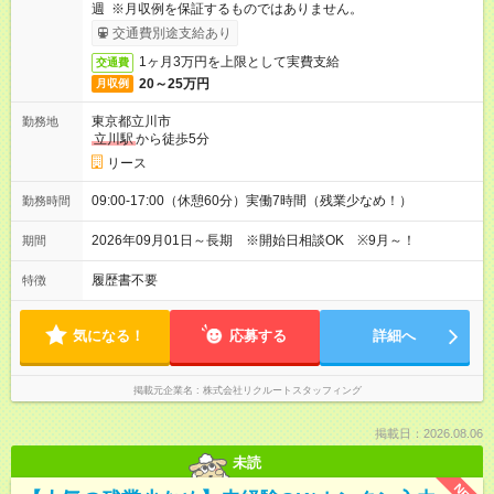
週 ※月収例を保証するものではありません。
交通費別途支給あり
1ヶ月3万円を上限として実費支給
交通費
20～25万円
月収例
東京都立川市
勤務地
立川駅
から徒歩5分
リース
09:00-17:00（休憩60分）実働7時間（残業少なめ！）
勤務時間
2026年09月01日～長期 ※開始日相談OK ※9月～！
期間
履歴書不要
特徴
気になる！
応募する
詳細へ
掲載元企業名
株式会社リクルートスタッフィング
掲載日：2026.08.06
未読