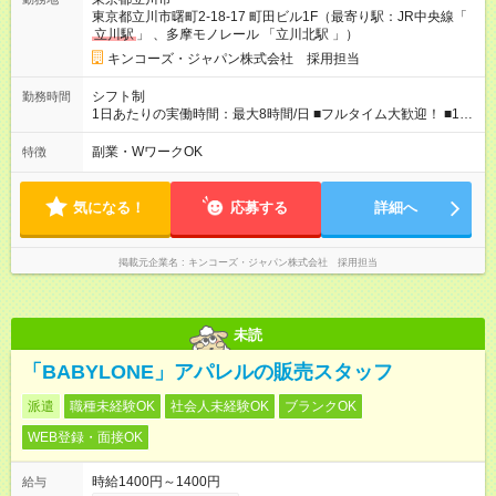
入社2か月後に時給が上がる可能性もあります。 【試用期間】試
東京都立川市曙町2‐18‐17 町田ビル1F（最寄り駅：JR中央線「
用期間あり 試用期間の長さ：2ヶ月 雇用形態、給与は本採用時
立川駅
」 、多摩モノレール 「立川北駅 」）
と同じです。
キンコーズ・ジャパン株式会社 採用担当
シフト制
勤務時間
1日あたりの実働時間：最大8時間/日 ■フルタイム大歓迎！ ■1日
6時間以上、週4日からOK ■シフト例 ※状況に応じて要相談 実
働8時間例：9:00～18:00、11:00～20:00 実働6時間例：11:00～
副業・WワークOK
特徴
17:00、12:00～18:00
気になる！
応募する
詳細へ
掲載元企業名
キンコーズ・ジャパン株式会社 採用担当
未読
「BABYLONE」アパレルの販売スタッフ
派遣
職種未経験OK
社会人未経験OK
ブランクOK
WEB登録・面接OK
時給1400円～1400円
給与