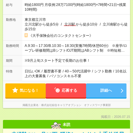
時給1800円 月収例:28万7100円(時給1800円×7時間×21日+残業
給与
10時間)
東京都立川市
勤務地
立川北駅から徒歩5分
/
立川駅
から徒歩10分
/
立川南駅から徒
歩15分
《大手保険会社のコンタクトセンター》
A.9:30～17:30/B.10:30～18:30(実働7時間/休憩60分) ※座学/ロ
勤務時間
ープレ研修期間はBシフト/OJT期間はABシフト制 ※時短相談
OK(17:30までの勤務必須/時短は研修後からになります。)
※9月上旬スタート予定で長期のお仕事！
期間
日払いOK
/
履歴書不要
/
40～50代活躍中
/
シフト勤務
/
10名以
特徴
上の大量募集
/
パソコンスキル不要
気になる！
応募する
詳細へ
掲載元企業名
株式会社綜合キャリアオプション オフィスワーク事業部
掲載日：2026.07.15
未読