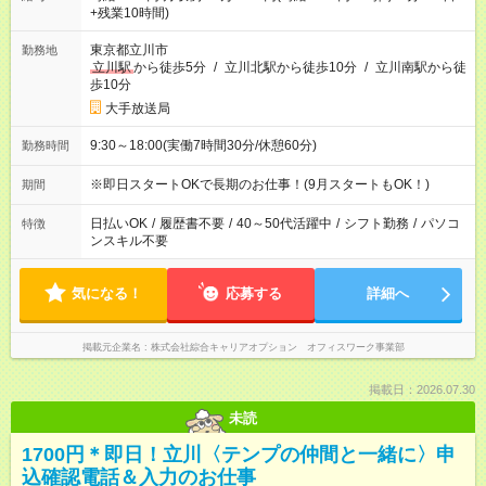
+残業10時間)
東京都立川市
勤務地
立川駅
から徒歩5分
/
立川北駅から徒歩10分
/
立川南駅から徒
歩10分
大手放送局
9:30～18:00(実働7時間30分/休憩60分)
勤務時間
※即日スタートOKで長期のお仕事！(9月スタートもOK！)
期間
日払いOK
/
履歴書不要
/
40～50代活躍中
/
シフト勤務
/
パソコ
特徴
ンスキル不要
気になる！
応募する
詳細へ
掲載元企業名
株式会社綜合キャリアオプション オフィスワーク事業部
掲載日：2026.07.30
未読
1700円＊即日！立川〈テンプの仲間と一緒に〉申
込確認電話＆入力のお仕事