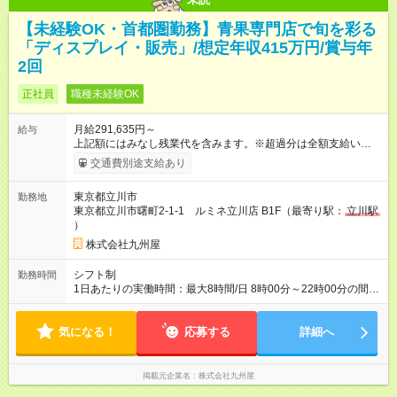
【未経験OK・首都圏勤務】青果専門店で旬を彩る
「ディスプレイ・販売」/想定年収415万円/賞与年
2回
正社員
職種未経験OK
月給291,635円～
給与
上記額にはみなし残業代を含みます。※超過分は全額支給いたし
ます。 みなし残業代 72,135円／月 みなし残業時間 45時間／月
交通費別途支給あり
※経験・能力などを考慮の上、決定します。 （主任・副店長の
待遇でご入社いただくこともあります） 【試用期間】試用期間
東京都立川市
勤務地
あり 試用期間の長さ：3ヶ月 雇用形態、給与は本採用時と同じ
東京都立川市曙町2-1-1 ルミネ立川店 B1F（最寄り駅：
立川駅
です。
）
株式会社九州屋
シフト制
勤務時間
1日あたりの実働時間：最大8時間/日 8時00分～22時00分の間で
実働8時間 休憩1時間 （月平均所定労働時間171.3時間） ※店舗
によって異なります。 （入居するテナントの営業時間に準じま
気になる！
す）
応募する
詳細へ
掲載元企業名
株式会社九州屋