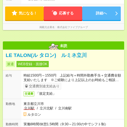
用期間あり 試用期間の長さ：3ヶ月 雇用形態、給与は本採用時
平均残業時間：42時間程度 平均労働時間：1日あたり8時間
と同じです。
14：00～翌5：00の間の勤務です。 ※終電考慮あり ※曜日によ
って少々時間の変動有 ■変形労働時間制 ■実労働時間：8時間程
気になる！
応募する
詳細へ
度 ■休憩時間：1時間程度～2時間 休憩時間は勤務時間による ■
月平均所定労働時間：173時間 ■平均残業時間：42時間程度
掲載元企業名
株式会社ファイブグループ
未読
LE TALON(ル タロン) ルミネ立川
派遣
WEB登録・面接OK
時給1500円～1550円 上記給与＋時間外勤務手当＋交通費全額
給与
支給いたします ※ご経験により上記以上のお時給もご相談させ
ていただきます ※時間外手当はお時給の1.25倍です！
交通費別途支給あり
「規定支給」
交通費
東京都立川市
勤務地
立川駅
/
立川北駅
/
立川南駅
ルタロン
実働8時間/休憩1.5時間（9:30～21:00の中でシフト制）
勤務時間