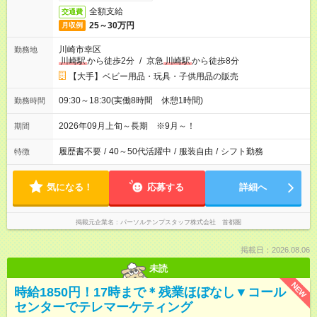
全額支給
交通費
25～30万円
月収例
川崎市幸区
勤務地
川崎駅
から徒歩2分
/
京急
川崎駅
から徒歩8分
【大手】ベビー用品・玩具・子供用品の販売
09:30～18:30(実働8時間 休憩1時間)
勤務時間
2026年09月上旬～長期 ※9月～！
期間
履歴書不要
/
40～50代活躍中
/
服装自由
/
シフト勤務
特徴
気になる！
応募する
詳細へ
掲載元企業名
パーソルテンプスタッフ株式会社 首都圏
掲載日：2026.08.06
未読
NEW
時給1850円！17時まで＊残業ほぼなし▼コール
センターでテレマーケティング