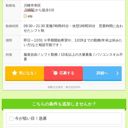
川崎市幸区
勤務地
川崎駅
から徒歩1分
ete
09:30～21:30 実働7時間45分・休憩1時間30分 営業時間に合わ
勤務時間
せたシフト制
即日～12/31 ※早期開始希望や、12/28までの勤務(年末は休みた
期間
い方)など相談可能です！
服装自由
/
シフト勤務
/
10名以上の大量募集
/
パソコンスキル不
特徴
要
気になる！
応募する
詳細へ
掲載元企業名
株式会社iDA
こちらの条件も追加しませんか？
今が狙い目！急募