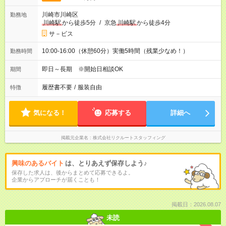
川崎市川崎区
勤務地
川崎駅
から徒歩5分
/
京急
川崎駅
から徒歩4分
サ－ビス
10:00-16:00（休憩60分）実働5時間（残業少なめ！）
勤務時間
即日～長期 ※開始日相談OK
期間
履歴書不要
/
服装自由
特徴
気になる！
応募する
詳細へ
掲載元企業名
株式会社リクルートスタッフィング
興味のあるバイト
は、とりあえず保存しよう♪
保存した求人は、後からまとめて応募できるよ。
企業からアプローチが届くことも！
掲載日：2026.08.07
未読