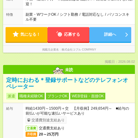
迎！
副業・WワークOK
/
シフト勤務
/
電話対応なし
/
パソコンスキ
特徴
ル不要
気になる！
応募する
詳細へ
掲載元企業名
株式会社コブル COMPANY
掲載日：2026.08.02
未読
定時におわる＊登録サポートなどのテレフォンオ
ペレーター
派遣
職種未経験OK
ブランクOK
WEB登録・面接OK
時給1430円～1500円＋交 【月収例】249,654円～ ■給与の
給与
前払いが可能な速払いサービスあり
交通費別途支給あり
交通費支給あり
交通費
20～25万円
月収例