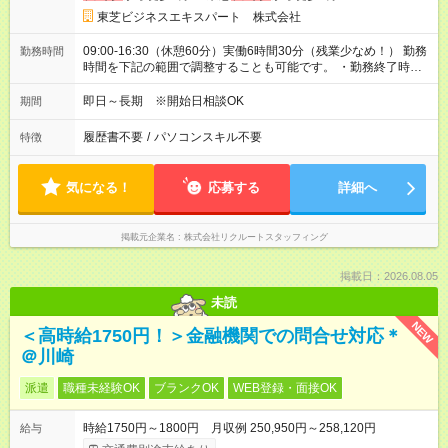
東芝ビジネスエキスパート 株式会社
09:00-16:30（休憩60分）実働6時間30分（残業少なめ！） 勤務
勤務時間
時間を下記の範囲で調整することも可能です。 ・勤務終了時
間 16:30～17:45 ・実働 06:30～07:45
即日～長期 ※開始日相談OK
期間
履歴書不要
/
パソコンスキル不要
特徴
気になる！
応募する
詳細へ
掲載元企業名
株式会社リクルートスタッフィング
掲載日：2026.08.05
未読
NEW
＜高時給1750円！＞金融機関での問合せ対応＊
＠川崎
派遣
職種未経験OK
ブランクOK
WEB登録・面接OK
時給1750円～1800円 月収例 250,950円～258,120円
給与