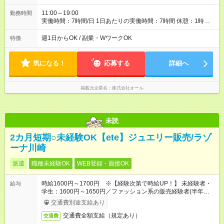
11:00～19:00
勤務時間
実働時間：7時間/日 1日あたりの実働時間：7時間 休憩：1時間
勤務開始予定：3月1日～ ※要相談
週1日からOK / 副業・WワークOK
特徴
気になる！
応募する
詳細へ
掲載元企業名
株式会社オール
未読
2カ月短期○未経験OK【ete】ジュエリー販売/ラゾ
ーナ川崎
派遣
職種未経験OK
WEB登録・面接OK
時給1600円～1700円 ※【経験次第で時給UP！】 未経験者・
給与
学生：1600円～1650円／ファッション系の販売経験者(半年以
上)：1650円～1700円
交通費別途支給あり
交通費全額支給（規定あり）
交通費