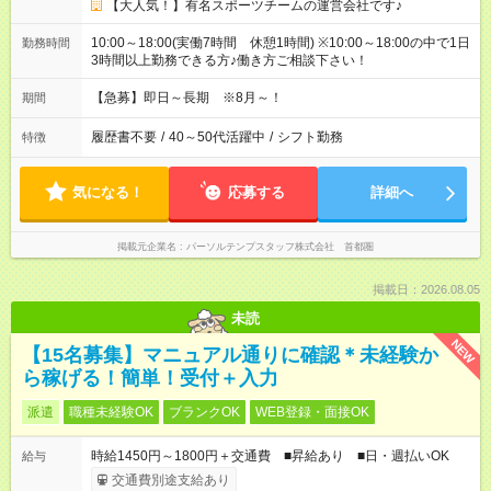
【大人気！】有名スポーツチームの運営会社です♪
10:00～18:00(実働7時間 休憩1時間) ※10:00～18:00の中で1日
勤務時間
3時間以上勤務できる方♪働き方ご相談下さい！
【急募】即日～長期 ※8月～！
期間
履歴書不要
/
40～50代活躍中
/
シフト勤務
特徴
気になる！
応募する
詳細へ
掲載元企業名
パーソルテンプスタッフ株式会社 首都圏
掲載日：2026.08.05
未読
NEW
【15名募集】マニュアル通りに確認＊未経験か
ら稼げる！簡単！受付＋入力
派遣
職種未経験OK
ブランクOK
WEB登録・面接OK
時給1450円～1800円＋交通費 ■昇給あり ■日・週払いOK
給与
交通費別途支給あり