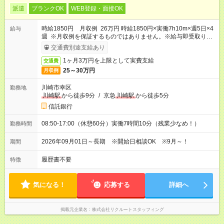
派遣
ブランクOK
WEB登録・面接OK
時給1850円 月収例 26万円 時給1850円×実働7h10m×週5日×4
給与
週 ※月収例を保証するものではありません。※給与即受取りサ
ービス利用可（利用条件有）
交通費別途支給あり
1ヶ月3万円を上限として実費支給
交通費
25～30万円
月収例
川崎市幸区
勤務地
川崎駅
から徒歩9分
/
京急
川崎駅
から徒歩5分
信託銀行
08:50-17:00（休憩60分）実働7時間10分（残業少なめ！）
勤務時間
2026年09月01日～長期 ※開始日相談OK ※9月～！
期間
履歴書不要
特徴
気になる！
応募する
詳細へ
掲載元企業名
株式会社リクルートスタッフィング