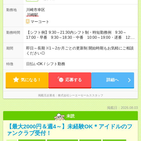
川崎市幸区
勤務地
川崎駅
マーコート
【シフト例】9:30～21:30内シフト制・時短勤務例 9:30～
勤務時間
17:00・早番 9:30～18:30・中番 10:00～19:00・遅番 12:30
～21:30実働6時間30分～8時間／休憩1時間※週3日～勤務相談
OK
即日～長期 ※1～2か月ごとの更新制 開始時期もお気軽にご相談
期間
ください◎
日払いOK
/
シフト勤務
特徴
気になる！
応募する
詳細へ
掲載元企業名
株式会社シーエーセールススタッフ
掲載日：2026.08.03
未読
【最大2000円＆週4～】未経験OK＊アイドルのフ
ァンクラブ受付！