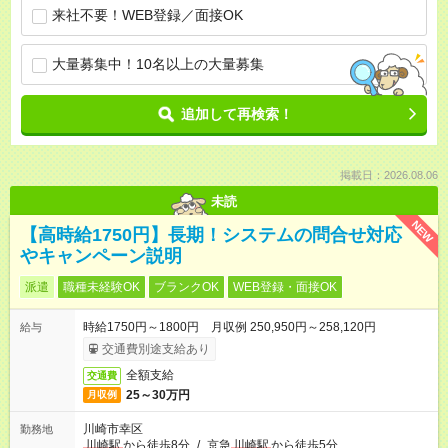
来社不要！WEB登録／面接OK
大量募集中！10名以上の大量募集
追加して再検索！
掲載日：2026.08.06
未読
NEW
【高時給1750円】長期！システムの問合せ対応
やキャンペーン説明
派遣
職種未経験OK
ブランクOK
WEB登録・面接OK
時給1750円～1800円 月収例 250,950円～258,120円
給与
交通費別途支給あり
全額支給
交通費
25～30万円
月収例
川崎市幸区
勤務地
川崎駅
から徒歩8分
/
京急
川崎駅
から徒歩5分