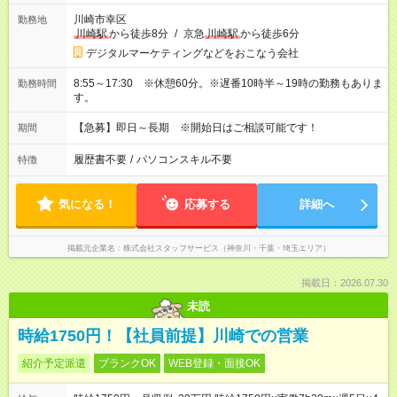
川崎市幸区
勤務地
川崎駅
から徒歩8分
/
京急
川崎駅
から徒歩6分
デジタルマーケティングなどをおこなう会社
8:55～17:30 ※休憩60分。※遅番10時半～19時の勤務もありま
勤務時間
す。
【急募】即日～長期 ※開始日はご相談可能です！
期間
履歴書不要
/
パソコンスキル不要
特徴
気になる！
応募する
詳細へ
掲載元企業名
株式会社スタッフサービス（神奈川・千葉・埼玉エリア）
掲載日：2026.07.30
未読
時給1750円！【社員前提】川崎での営業
紹介予定派遣
ブランクOK
WEB登録・面接OK