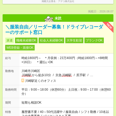
掲載元企業名
アデコ株式会社
掲載日：2026.08.07
未読
NEW
＼服装自由／リーダー募集！ドライブレコーダ
ーのサポート窓口
派遣
職種未経験OK
社会人未経験OK
大学生歓迎
ブランクOK
WEB登録・面接OK
時給1800円～ ＊月収例：23万400円（時給1800円～×8時間
給与
×16日） ＊週払いOK
川崎市川崎区
勤務地
川崎駅
から徒歩10分
/
京急
川崎駅
/
尻手駅
/
…
川崎駅近くのオフィス
平日：9:00～18:00（休憩60分） 土日祝：9:00～17:00（休憩60
勤務時間
分）
短期も相談OK
期間
履歴書不要
/
40～50代活躍中
/
服装自由
/
シフト勤務
/
10名以
特徴