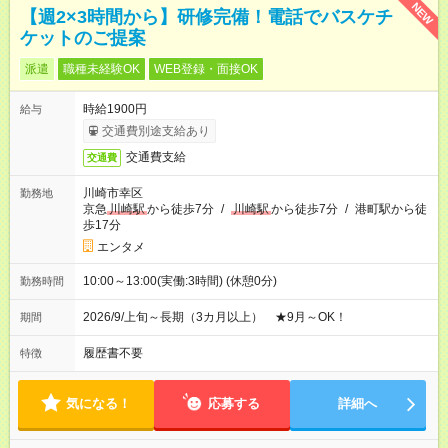
NEW
【週2×3時間から】研修完備！電話でバスケチ
ケットのご提案
派遣
職種未経験OK
WEB登録・面接OK
時給1900円
給与
交通費別途支給あり
交通費支給
交通費
川崎市幸区
勤務地
京急
川崎駅
から徒歩7分
/
川崎駅
から徒歩7分
/
港町駅から徒
歩17分
エンタメ
10:00～13:00(実働:3時間) (休憩0分)
勤務時間
2026/9/上旬～長期（3カ月以上） ★9月～OK！
期間
履歴書不要
特徴
気になる！
応募する
詳細へ