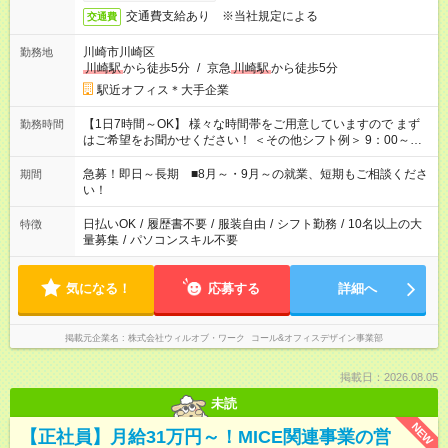
交通費支給あり ※当社規定による
交通費
川崎市川崎区
勤務地
川崎駅
から徒歩5分
/
京急
川崎駅
から徒歩5分
駅近オフィス＊大手企業
【1日7時間～OK】 様々な時間帯をご用意していますので まず
勤務時間
はご希望をお聞かせください！ ＜その他シフト例＞ 9：00～
17：00 11：00～20：00 などなど！その他のお時間もOKです！
急募！即日～長期 ■8月～・9月～の就業、短期もご相談くださ
期間
い！
日払いOK
/
履歴書不要
/
服装自由
/
シフト勤務
/
10名以上の大
特徴
量募集
/
パソコンスキル不要
気になる！
応募する
詳細へ
掲載元企業名
株式会社ウィルオブ・ワーク コール&オフィスデザイン事業部
掲載日：2026.08.05
未読
NEW
【正社員】月給31万円～！MICE関連事業の営