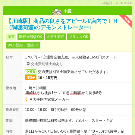
掲載日：2026.08.06
未読
NEW
【川崎駅】商品の良さをアピール!/店内でＩＨ
（調理関連)のデモンストレーター!
派遣
職種未経験OK
大学生歓迎
ブランクOK
WEB登録・面接OK
1700円～+交通費全額支給。※未経験者1650円スタート
給与
交通費別途支給あり
交通費は別途全額支給させていただきます。
交通費
10～15万円
月収例
川崎市川崎区
勤務地
川崎駅
から徒歩1分
/
京急
川崎駅
から徒歩8分
▼大手国内家電メーカー
10:00～19:00 8時間勤務 60分休憩
勤務時間
勤務開始時期は相談出来ます。7.8月～ スタート予定
期間
週1日からOK
/
日払いOK
/
履歴書不要
/
40～50代活躍中
/
副
特徴