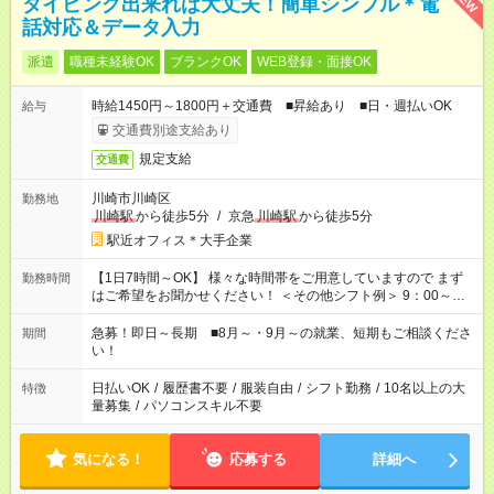
タイピング出来れば大丈夫！簡単シンプル＊電
話対応＆データ入力
派遣
職種未経験OK
ブランクOK
WEB登録・面接OK
時給1450円～1800円＋交通費 ■昇給あり ■日・週払いOK
給与
交通費別途支給あり
規定支給
交通費
川崎市川崎区
勤務地
川崎駅
から徒歩5分
/
京急
川崎駅
から徒歩5分
駅近オフィス＊大手企業
【1日7時間～OK】 様々な時間帯をご用意していますので まず
勤務時間
はご希望をお聞かせください！ ＜その他シフト例＞ 9：00～
17：00 11：00～20：00 などなど！その他のお時間もOKです！
急募！即日～長期 ■8月～・9月～の就業、短期もご相談くださ
期間
い！
日払いOK
/
履歴書不要
/
服装自由
/
シフト勤務
/
10名以上の大
特徴
量募集
/
パソコンスキル不要
気になる！
応募する
詳細へ