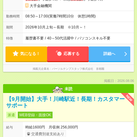
大手金融機関
08:50～17:00(実働7時間10分 休憩1時間)
勤務時間
2026年10月上旬～長期 ※10月～！
期間
履歴書不要
/
40～50代活躍中
/
パソコンスキル不要
特徴
気になる！
応募する
詳細へ
掲載元企業名
パーソルテンプスタッフ株式会社 首都圏
掲載日：2026.08.06
未読
NEW
【9月開始】大手！川崎駅近！長期！カスタマー
サポート
派遣
WEB登録・面接OK
時給1600円 月収例 256,000円
給与
交通費別途支給あり