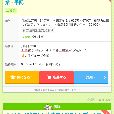
業・手配
正社員
月給31万円～34万円 ＊想定年収：620万～670万 ※能力に応
給与
じて決定いたします。 ※残業30時間分の手当（55,000～
60,000円）を含みます。なお、超過分は別途支給いたします。
交通費別途支給あり
全額支給
交通費
川崎市幸区
勤務地
川崎駅
から徒歩3分
/
京急
川崎駅
から徒歩10分
大手グループ企業
9：00～17：45（休憩60分）
勤務時間
気になる！
応募する
詳細へ
掲載元企業名
株式会社近鉄HRパートナーズ
掲載日：2026.08.04
未読
NEW