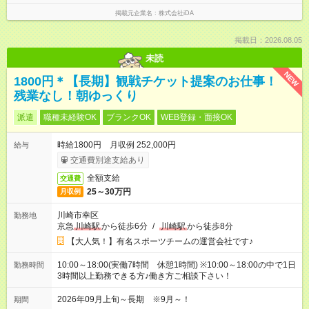
掲載元企業名
株式会社iDA
掲載日：2026.08.05
未読
NEW
1800円＊【長期】観戦チケット提案のお仕事！
残業なし！朝ゆっくり
派遣
職種未経験OK
ブランクOK
WEB登録・面接OK
時給1800円 月収例 252,000円
給与
交通費別途支給あり
全額支給
交通費
25～30万円
月収例
川崎市幸区
勤務地
京急
川崎駅
から徒歩6分
/
川崎駅
から徒歩8分
【大人気！】有名スポーツチームの運営会社です♪
10:00～18:00(実働7時間 休憩1時間) ※10:00～18:00の中で1日
勤務時間
3時間以上勤務できる方♪働き方ご相談下さい！
2026年09月上旬～長期 ※9月～！
期間