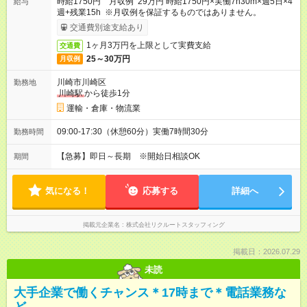
時給1750円 月収例 29万円 時給1750円×実働7h30m×週5日×4
給与
週+残業15h ※月収例を保証するものではありません。
交通費別途支給あり
1ヶ月3万円を上限として実費支給
交通費
25～30万円
月収例
川崎市川崎区
勤務地
川崎駅
から徒歩1分
運輸・倉庫・物流業
09:00-17:30（休憩60分）実働7時間30分
勤務時間
【急募】即日～長期 ※開始日相談OK
期間
気になる！
応募する
詳細へ
掲載元企業名
株式会社リクルートスタッフィング
掲載日：2026.07.29
未読
大手企業で働くチャンス＊17時まで＊電話業務な