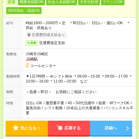
派遣
職種未経験OK
社会人未経験OK
大学生歓迎
ブランクOK
WEB登録・面接OK
時給1800～2000円＋交 ＊即日払い・日払い・週払いOK ＊
給与
昇給・昇格あり
交通費別途支給あり
交通費規定支給
交通費
川崎市川崎区
勤務地
川崎駅
コールセンター
▼1日7時間～ ≪シフト例≫ ＊09:00～15:00 ＊09:00～17:00 ＊
勤務時間
10:00～16:00 ＊11:00～20:00 など
＜急募＞即日～ お気軽にご相談ください
期間
日払いOK
/
履歴書不要
/
40～50代活躍中
/
副業・WワークOK
/
特徴
服装自由
/
シフト勤務
/
10名以上の大量募集
/
パソコンスキル不
要
気になる！
応募する
詳細へ