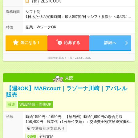
（株）ZESTCOOK
シフト制
勤務時間
1日あたりの実働時間：最大8時間/日 ✨シフト多数✨ ＜希望に合
わせ相談ok！＞ 例） 17：00～20：00・・・etc （シフト制：1
日3h～ok！） *-*-*-*-*-*-*-*-*-*-*-*-*-*-*-*-*-*-*-*-*-*-*-*
副業・WワークOK
特徴
気になる！
応募する
詳細へ
掲載元企業名
（株）ZESTCOOK
未読
【週3OK】MARcourt｜ラゾーナ川崎｜アパレル
販売
派遣
WEB登録・面接OK
時給1550円～1650円 【給与例】時給1,650円の場合月収
給与
158,400円＋残業代（1分単位支給）＋交通費全額支給※実働8時
間×月12日勤務の場合 ※お時給は一例です。ご経験により異な
交通費別途支給あり
ります。
全額支給
交通費