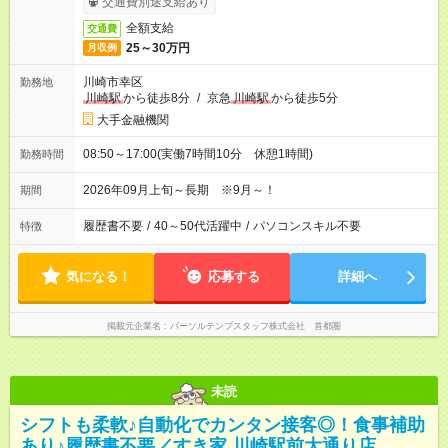
交通費別途支給あり
全額支給
交通費
25～30万円
月収例
川崎市幸区
勤務地
川崎駅
から徒歩8分
/
京急
川崎駅
から徒歩5分
大手金融機関
08:50～17:00(実働7時間10分 休憩1時間)
勤務時間
2026年09月上旬～長期 ※9月～！
期間
履歴書不要
/
40～50代活躍中
/
パソコンスキル不要
特徴
気になる！
応募する
詳細へ
掲載元企業名
パーソルテンプスタッフ株式会社 首都圏
未読
シフトも柔軟♪自動化でカンタン接客◎！食事補助
あり♪履歴書不要／すき家 川崎駅前大通り店