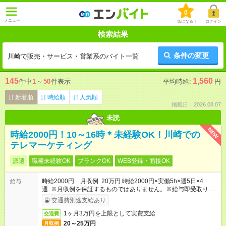
0
メニュー
気になる！
ログイン
検索結果
条件の変更
川崎で販売・サービス・営業系のバイト一覧
145
1,560
件中
1
～
50
件表示
平均時給:
円
新着順
時給順
人気順
掲載日：2026.08.07
未読
NEW
時給2000円！10～16時＊未経験OK！川崎での
テレマーケティング
派遣
職種未経験OK
ブランクOK
WEB登録・面接OK
時給2000円 月収例 20万円 時給2000円×実働5h×週5日×4
給与
週 ※月収例を保証するものではありません。※給与即受取りサ
ービス利用可（利用条件有）
交通費別途支給あり
1ヶ月3万円を上限として実費支給
交通費
20～25万円
月収例