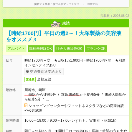
掲載元企業名
株式会社マックスサポート 池袋支店
掲載日：2026.08.02
未読
【時給1700円】平日の週2～！大塚製薬の美容液
をオススメ♬
アルバイト
職種未経験OK
社会人未経験OK
ブランクOK
時給1700円＋交 ★日収1万1,900円＝時給1700円×7h ★別途
給与
インセンティブあり！
交通費別途支給あり
全額支給
交通費
川崎市川崎区
勤務地
川崎駅
から徒歩5分
/
京急
川崎駅
から徒歩5分
/
川崎大師駅か
ら徒歩5分
/
…
ショッピングセンターやフィットネスクラブなどの商業施設
や公共施設
10:00～18:00／9:00～17:00 (いずれも、実働7h・休憩1h)
勤務時間
即日～短期3ヶ月 ★開始日はご相談OK！長期ご希望の方も大歓
期間