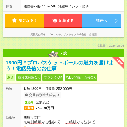
履歴書不要
/
40～50代活躍中
/
シフト勤務
特徴
気になる！
応募する
詳細へ
掲載元企業名
パーソルテンプスタッフ株式会社 首都圏
掲載日：2026.08.05
未読
NEW
1800円＊プロバスケットボールの魅力を届けよ
う！電話発信のお仕事
派遣
職種未経験OK
ブランクOK
WEB登録・面接OK
時給1800円 月収例 252,000円
給与
交通費別途支給あり
全額支給
交通費
25～30万円
月収例
川崎市幸区
勤務地
京急
川崎駅
から徒歩6分
/
川崎駅
から徒歩8分