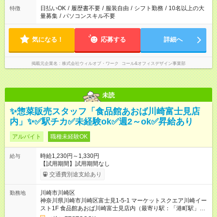
日払いOK
/
履歴書不要
/
服装自由
/
シフト勤務
/
10名以上の大
特徴
量募集
/
パソコンスキル不要
気になる！
応募する
詳細へ
掲載元企業名
株式会社ウィルオブ・ワーク コール&オフィスデザイン事業部
未読
✨惣菜販売スタッフ「食品館あおば川崎富士見店
内」✨✅駅チカ✅未経験ok✅週2～ok✅昇給あり
アルバイト
職種未経験OK
時給1,230円～1,330円
給与
【試用期間】試用期間なし
交通費別途支給あり
川崎市川崎区
勤務地
神奈川県川崎市川崎区富士見1-5-1 マーケットスクエア川崎イー
スト1F 食品館あおば川崎富士見店内（最寄り駅：「港町駅」徒
歩2分）