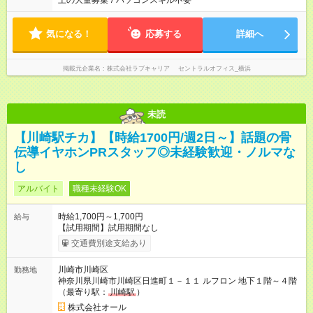
上の大量募集
/
パソコンスキル不要
気になる！
応募する
詳細へ
掲載元企業名
株式会社ラブキャリア セントラルオフィス_横浜
未読
【川崎駅チカ】【時給1700円/週2日～】話題の骨
伝導イヤホンPRスタッフ◎未経験歓迎・ノルマな
し
アルバイト
職種未経験OK
時給1,700円～1,700円
給与
【試用期間】試用期間なし
交通費別途支給あり
川崎市川崎区
勤務地
神奈川県川崎市川崎区日進町１－１１ ルフロン 地下１階～４階
（最寄り駅：
川崎駅
）
株式会社オール