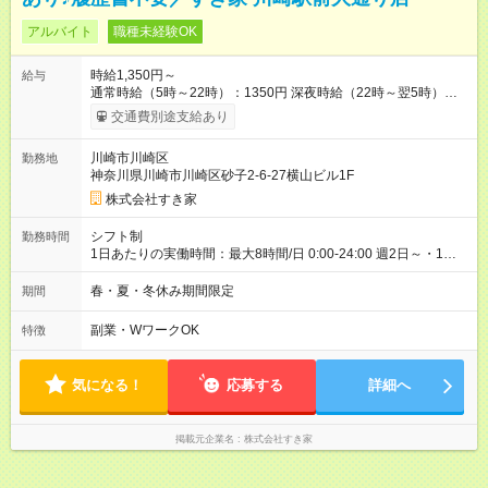
アルバイト
職種未経験OK
時給1,350円～
給与
通常時給（5時～22時）：1350円 深夜時給（22時～翌5時）：
1688円 高校生時給：1350円 【特別手当】早朝手当（5：00-9：
交通費別途支給あり
00）時給+150円 【試用期間】試用期間あり 試用期間の長さ：1
ヶ月 雇用形態、給与は本採用時と同じです。 試用期間の実態は
川崎市川崎区
勤務地
30日（※条件変更なし）ですが、切り上げで一ヶ月とさせてい
神奈川県川崎市川崎区砂子2-6-27横山ビル1F
ただきます。 研修制度あり：15時間(研修中も同時給）
株式会社すき家
シフト制
勤務時間
1日あたりの実働時間：最大8時間/日 0:00-24:00 週2日～・1日
2h～OK ＜シフト例＞ 〇朝帯 5:00-9:00 〇昼帯 9:00-14:00 〇午
後帯 14:00-18:00 〇夜帯 18:00-22:00 〇深夜帯 22:00-翌5:00 基
春・夏・冬休み期間限定
期間
本は固定シフトですが家庭の都合などイレギュラーには対応し
ます♪
副業・WワークOK
特徴
気になる！
応募する
詳細へ
掲載元企業名
株式会社すき家