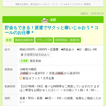
掲載元企業名
株式会社ウィルオブ・ワーク コール&オフィスデザイン事業部
掲載日：2026.08.03
未読
貯金もできる！派遣でサクッと稼いじゃおう＊コ
ールのお仕事＊
派遣
職種未経験OK
ブランクOK
WEB登録・面接OK
時給1450円～1800円＋交通費 ■昇給あり ■日・週払いOK
給与
交通費別途支給あり
規定支給
交通費
川崎市川崎区
勤務地
川崎駅
から徒歩5分
/
京急
川崎駅
から徒歩5分
駅近オフィス＊大手企業
【1日7時間～OK】 様々な時間帯をご用意していますので まず
勤務時間
はご希望をお聞かせください！ ＜その他シフト例＞ 9：00～
17：00 11：00～20：00 などなど！その他のお時間もOKです！
急募！即日～長期 ■8月～・9月～の就業、短期もご相談くださ
期間
い！