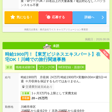
業・WワークOK
/
10名以上の大量募集
/
電話対応なし
/
パソコ
ンスキル不要
気になる！
応募する
詳細へ
掲載元企業名
株式会社ワイス キャリアソリューション事業部
掲載日：2026.08.06
未読
NEW
時給1900円！【東芝ビジネスエキスパート】在
宅OK！川崎での旅行関連事務
派遣
職種未経験OK
ブランクOK
WEB登録・面接OK
時給1900円 月収例 24万円 時給1900円×実働6h30m×週5日×4
給与
週 ※月収例を保証するものではありません。
交通費別途支給あり
1ヶ月3万円を上限として実費支給
交通費
20～25万円
月収例
川崎市幸区
勤務地
川崎駅
から徒歩2分
/
京急
川崎駅
から徒歩6分