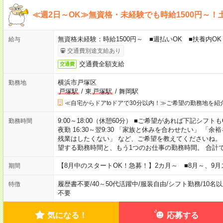
≪週2日～OK≫無資格・未経験でも時給1500円～！
無資格未経験：時給1500円～ ■週払いOK ■扶養内OK 
給与
交通費別途支給あり
交通費全額支給
交通費
横浜市戸塚区
勤務地
戸塚駅
/
東
戸塚駅
/
舞岡駅
≪自宅からドアtoドアで30分以内！≫ご希望の勤務地を紹
9:00～18:00（休憩60分） ■ご希望があれば下記シフトもOK！ 
勤務時間
夜勤 16:30～翌9:30 「家族と休みを合わせたい」 
残業はしたくない」 など、ご希望を教えてくださいね。
望する勤務時間と、もう1つのお仕事の勤務時間。 合計
【8月中のスタートOK！急募！】2カ月～ ■8月～、9月
期間
履歴書不要
/
40～50代活躍中
/
服装自由
/
シフト勤務
/
10名
特徴
不要
気になる！
応募する