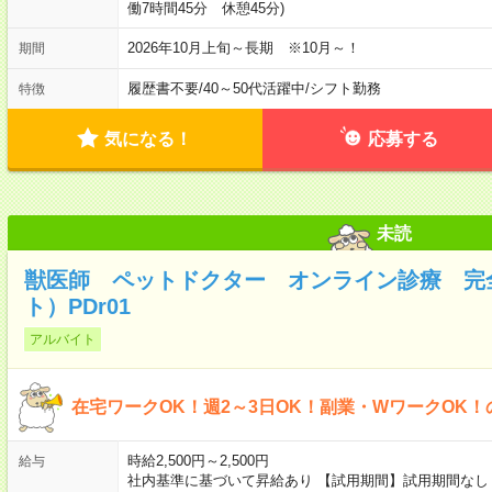
働7時間45分 休憩45分)
2026年10月上旬～長期 ※10月～！
期間
履歴書不要
/
40～50代活躍中
/
シフト勤務
特徴
気になる！
応募する
未読
獣医師 ペットドクター オンライン診療 完
ト）PDr01
アルバイト
在宅ワークOK！週2～3日OK！副業・WワークOK！
時給2,500円～2,500円
給与
社内基準に基づいて昇給あり 【試用期間】試用期間なし