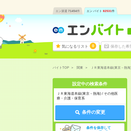
エン派遣
71454
件
エン バイト
82531
件
0
気になるリスト
保存した希
バイトTOP
関東
ＪＲ東海道本線(東京－熱海
設定中の検索条件
ＪＲ東海道本線(東京－熱海) / その他医
療・介護・保育系
条件の変更
条件を保存して