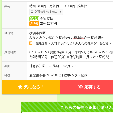
時給1400円 月収例 210,000円+残業代
給与
交通費別途支給あり
全額支給
交通費
20～25万円
月収例
横浜市西区
勤務地
みなとみらい駅から徒歩5分
/
横浜駅
から徒歩18分
＜健康診断・人間ドッグなど＊みんなの健康を守る会社＞
07:30～15:50(実働7時間30分 休憩50分) 07:20～15:40
勤務時間
働7時間30分 休憩50分) ※休憩時間→月～木：50分間、
【急募】即日～長期 ※8月～！
期間
履歴書不要
/
40～50代活躍中
/
シフト勤務
特徴
気になる！
応募する
こちらの条件も追加しません