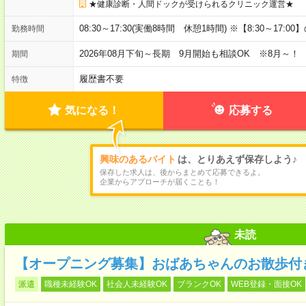
★健康診断・人間ドックが受けられるクリニック運営★
08:30～17:30(実働8時間 休憩1時間) ※【8:30～17:
勤務時間
2026年08月下旬～長期 9月開始も相談OK ※8月～！
期間
履歴書不要
特徴
気になる！
応募する
興味のあるバイト
は、とりあえず保存しよう♪
保存した求人は、後からまとめて応募できるよ。
企業からアプローチが届くことも！
未読
【オープニング募集】おばあちゃんのお散歩付
派遣
職種未経験OK
社会人未経験OK
ブランクOK
WEB登録・面接OK