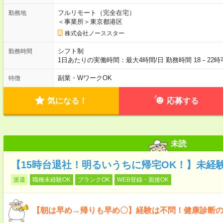
フルリモート（完全在宅）
勤務地
＜事業所＞東京都港区
株式会社ノーススター
シフト制
勤務時間
1日あたりの実働時間：最大4時間/日 勤務時間 18－22
副業・WワークOK
特徴
気になる！
応募する
未読
【15時台退社！明るいうちに帰宅OK！】未経
派遣
職種未経験OK
ブランクOK
WEB登録・面接OK
【朝は早め→帰りも早め〇】経験は不問！健康診断