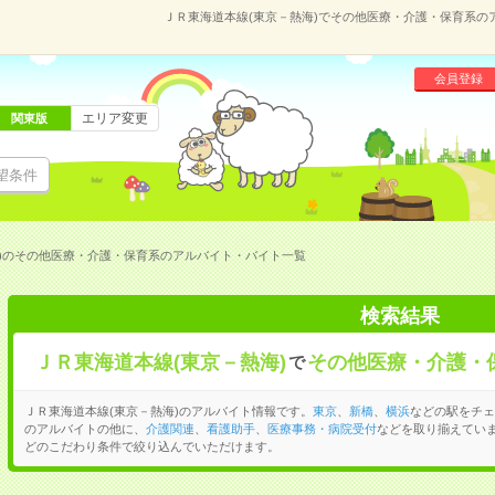
ＪＲ東海道本線(東京－熱海)でその他医療・介護・保育系
会員登録
エリア変更
関東版
望条件
)のその他医療・介護・保育系のアルバイト・バイト一覧
検索結果
ＪＲ東海道本線(東京－熱海)
その他医療・介護・
で
ＪＲ東海道本線(東京－熱海)のアルバイト情報です。
東京
、
新橋
、
横浜
などの駅をチェ
のアルバイトの他に、
介護関連
、
看護助手
、
医療事務・病院受付
などを取り揃えてい
どのこだわり条件で絞り込んでいただけます。