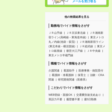
メールを受け取る
他の検索結果を見る
勤務地でバイト情報をさがす
ＪＲ山手線
ＪＲ京浜東北線
ＪＲ湘南新
宿ライン(高崎線－東海道本線)
東京メトロ
丸ノ内線(池袋－荻窪)
ＪＲ湘南新宿ライン
(東北本線－横須賀線)
ＪＲ総武線
東京メ
トロ銀座線
都営大江戸線
ＪＲ中央線
東京メトロ半蔵門線
職種でバイト情報をさがす
介護関連
看護助手
医療事務・病院受付
看護師・准看護師
保育士
治験・CRA
関連
研究開発関連（医療系）
こだわりでバイト情報をさがす
WEB登録・面接OK
交通費別途支給あり
英語力不要
履歴書不要
週5日勤務