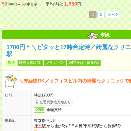
1,550
53
平均時給:
円
件中
1
～
50
件表示
1
2
次へ
未読
1700円＊＼ピタッと17時台定時／綺麗なクリ
駅
派遣
職種未経験OK
ブランクOK
WEB登録・面接OK
＼未経験OK／オフィスビル内の綺麗なクリニックで
時給1700円
給与
交通費別途支給あり
全額支給
交通費
東京都中央区
勤務地
東京駅
から徒歩5分
/
日本橋(東京都)駅から徒歩5分