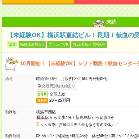
未読
【未経験OK】横浜駅直結ビル！長期！献血の
派遣
職種未経験OK
ブランクOK
WEB登録・面接OK
10月開始！【未経験OK】シフト勤務！献血センタ
時給1500円 月収例 232,500円+残業代
給与
交通費別途支給あり
全額支給
交通費
20～25万円
月収例
横浜市西区
勤務地
横浜駅
から徒歩4分
/
新高島駅から徒歩4分
＼＼医療に貢献◎世界の命を救う有名団体／／
08:55～17:25(実働7時間45分 休憩45分) 09:25～17:55
勤務時間