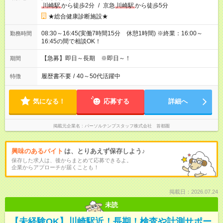
川崎駅
から徒歩2分
/
京急
川崎駅
から徒歩5分
★総合健康診断施設★
08:30～16:45(実働7時間15分 休憩1時間) ※終業：16:00～
勤務時間
16:45の間で相談OK！
【急募】即日～長期 ※即日～！
期間
履歴書不要
/
40～50代活躍中
特徴
気になる！
応募する
詳細へ
掲載元企業名
パーソルテンプスタッフ株式会社 首都圏
興味のあるバイト
は、とりあえず保存しよう♪
保存した求人は、後からまとめて応募できるよ。
企業からアプローチが届くことも！
掲載日：2026.07.24
未読
【未経験OK】川崎駅近！長期！検査や計測サポー