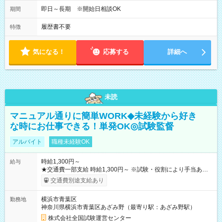
即日～長期 ※開始日相談OK
期間
履歴書不要
特徴
気になる！
応募する
詳細へ
未読
マニュアル通りに簡単WORK◆未経験から好き
な時にお仕事できる！単発OK◎試験監督
アルバイト
職種未経験OK
時給1,300円～
給与
★交通費一部支給 時給1,300円～ ※試験・役割により手当あり
※勤務回数により昇給あり 【即給（前払い）オプションあ
交通費別途支給あり
り！】 希望される場合、勤務から1週間ほどで給与の一部を受け
取れます。 ※手数料418円がかかります。 【過去試験日の収入
横浜市青葉区
勤務地
例】 ・河合塾模擬試験 8:30～17:30（休憩1時間） 時給1,300円
神奈川県横浜市青葉区あざみ野（最寄り駅：あざみ野駅）
×8時間＝日収10,400円＋交通費 ※当日の役割により時給＋100
円の場合あり ・国家試験 7:00～13:30（休憩なし） 時給1,300
株式会社全国試験運営センター