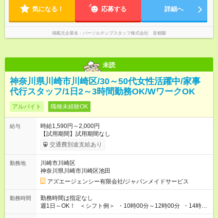
気になる！
応募する
詳細へ
掲載元企業名
パーソルテンプスタッフ株式会社 首都圏
未読
神奈川県川崎市川崎区/30～50代女性活躍中/家事
代行スタッフ/1日2～3時間勤務OK/WワークOK
アルバイト
職種未経験OK
時給1,590円～2,000円
給与
【試用期間】試用期間なし
交通費別途支給あり
川崎市川崎区
勤務地
神奈川県川崎市川崎区池田
アズエージェンシー有限会社/ジャパンメイドサービス
勤務時間は指定なし
勤務時間
週1日～OK！ ＜シフト例＞ ・10時00分～12時00分 ・14時00
分～16時00分 ※勤務帯は複数あります！ ＼働き方のご希望を