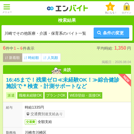
0
メニュー
気になる！
ログイン
検索結果
条件の変更
川崎でその他医療・介護・保育系のバイト一覧
6
1,350
件中
1
～
6
件表示
平均時給:
円
新着順
時給順
人気順
掲載日：2026.08.04
未読
NEW
16:45まで！残業ゼロ≪未経験OK！≫綜合健診
施設で＊検査・計測サポートなど
派遣
職種未経験OK
ブランクOK
WEB登録・面接OK
時給1335円
給与
交通費別途支給あり
全額支給
交通費
川崎市川崎区
勤務地