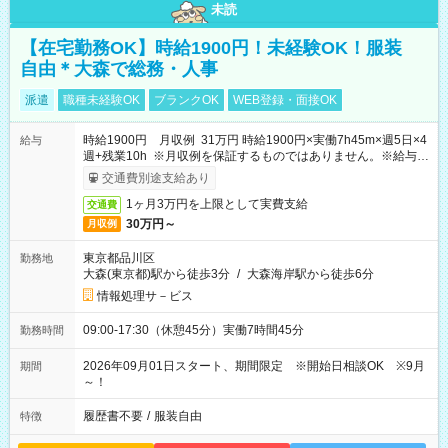
未読
【在宅勤務OK】時給1900円！未経験OK！服装
自由＊大森で総務・人事
派遣
職種未経験OK
ブランクOK
WEB登録・面接OK
時給1900円 月収例 31万円 時給1900円×実働7h45m×週5日×4
給与
週+残業10h ※月収例を保証するものではありません。※給与即
受取りサービス利用可（利用条件有）
交通費別途支給あり
1ヶ月3万円を上限として実費支給
交通費
30万円～
月収例
東京都品川区
勤務地
大森(東京都)駅から徒歩3分
/
大森海岸駅から徒歩6分
情報処理サ－ビス
09:00-17:30（休憩45分）実働7時間45分
勤務時間
2026年09月01日スタート、期間限定 ※開始日相談OK ※9月
期間
～！
履歴書不要
/
服装自由
特徴