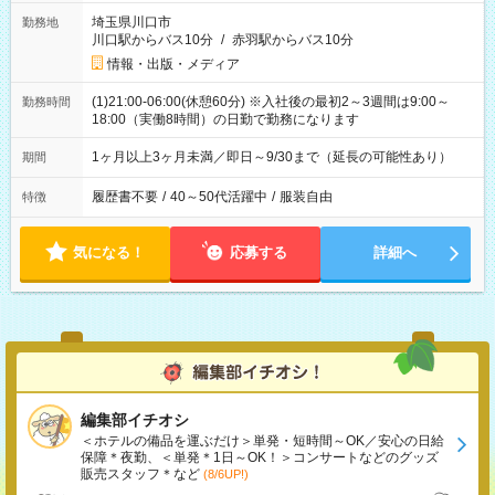
埼玉県川口市
勤務地
川口駅からバス10分
/
赤羽駅からバス10分
情報・出版・メディア
(1)21:00-06:00(休憩60分) ※入社後の最初2～3週間は9:00～
勤務時間
18:00（実働8時間）の日勤で勤務になります
1ヶ月以上3ヶ月未満／即日～9/30まで（延長の可能性あり）
期間
履歴書不要
/
40～50代活躍中
/
服装自由
特徴
気になる！
応募する
詳細へ
編集部イチオシ
＜ホテルの備品を運ぶだけ＞単発・短時間～OK／安心の日給
保障＊夜勤、＜単発＊1日～OK！＞コンサートなどのグッズ
販売スタッフ＊など
(8/6UP!)