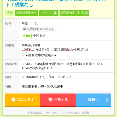
ト！残業なし
派遣
職種未経験OK
ブランクOK
WEB登録・面接OK
時給1335円
給与
交通費別途支給あり
全額支給
交通費
川崎市川崎区
勤務地
川崎駅
から徒歩2分
/
京急
川崎駅
から徒歩5分
★総合健康診断施設★
08:30～16:45(実働7時間15分 休憩1時間) ※終業：16:00～
勤務時間
16:45の間で相談OK！
2026年08月下旬～長期 ※8月～！
期間
履歴書不要
/
40～50代活躍中
特徴
気になる！
応募する
詳細へ
掲載元企業名
パーソルテンプスタッフ株式会社 首都圏