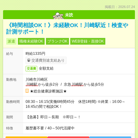
掲載日：2026.07.24
未読
《時間相談OK！》未経験OK！川崎駅近！検査や
計測サポート！
派遣
職種未経験OK
ブランクOK
WEB登録・面接OK
時給1335円
給与
交通費別途支給あり
全額支給
交通費
川崎市川崎区
勤務地
川崎駅
から徒歩2分
/
京急
川崎駅
から徒歩5分
★総合健康診断施設★
08:30～16:15(実働6時間45分 休憩1時間) ※終業：16:00～
勤務時間
16:45の間で相談OK！
【急募】即日～長期 ※即日～！
期間
履歴書不要
/
40～50代活躍中
特徴