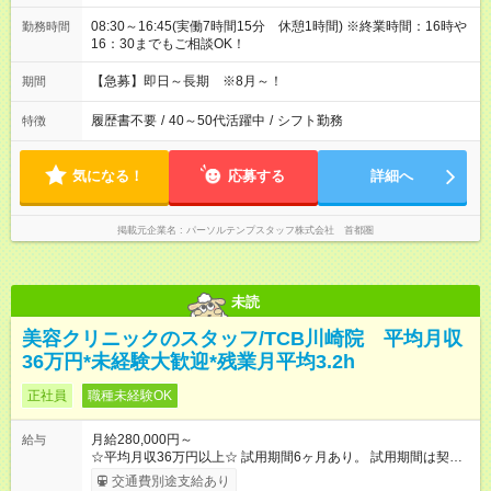
08:30～16:45(実働7時間15分 休憩1時間) ※終業時間：16時や
勤務時間
16：30までもご相談OK！
【急募】即日～長期 ※8月～！
期間
履歴書不要
/
40～50代活躍中
/
シフト勤務
特徴
気になる！
応募する
詳細へ
掲載元企業名
パーソルテンプスタッフ株式会社 首都圏
未読
美容クリニックのスタッフ/TCB川崎院 平均月収
36万円*未経験大歓迎*残業月平均3.2h
正社員
職種未経験OK
月給280,000円～
給与
☆平均月収36万円以上☆ 試用期間6ヶ月あり。 試用期間は契約
社員として、月給26万円となります。 ＜試用期間終了後＞ 月給
交通費別途支給あり