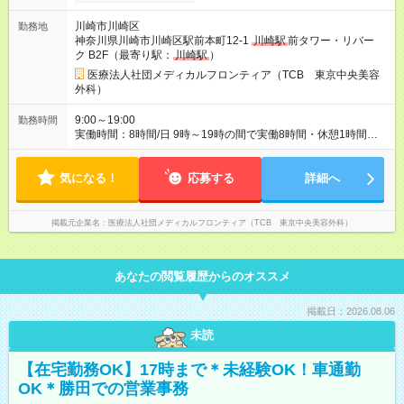
28万円+インセンティブ（平均8万円）+残業代等 ＝平均月収36
万円以上 ※残業手当は月給に対し1分単位で全額支給 【レアな年
川崎市川崎区
勤務地
次昇給制度アリ】 年次昇給制度で毎年月給が上がっていくので
神奈川県川崎市川崎区駅前本町12-1
川崎駅
前タワー・リバー
役職につかない場合でもしっかり昇給♪ 【大手ならではの豊富な
ク B2F（最寄り駅：
川崎駅
）
キャリアパス】 女性管理職割合86％！ クリニック内の役職だけ
ではなく、 TCBグループとしての役職、バックオフィスへの転
医療法人社団メディカルフロンティア（TCB 東京中央美容
籍など 自ら手を挙げて挑戦することができます！ 【様々な業界
外科）
から活躍中】 平均年齢は27歳！ 美容部員やエステ、脱毛などの
近い業界から アパレル、飲食など他業界の接客業 事務、公務員
9:00～19:00
勤務時間
などの接客未経験者まで活躍中！ 未経験から憧れの美容業界へ
実働時間：8時間/日 9時～19時の間で実働8時間・休憩1時間
転職しませんか？？ 【試用期間】試用期間あり 試用期間の長
（クリニックにより9:00~18:00or10:00~19:00勤務） 【残業ほ
さ：6ヶ月 ※ 雇用形態と給与に、本採用時と異なる部分がありま
ぼ無し！】 残業月平均3.2時間のため、ほぼ毎日定時で退勤♪ デ
す。 雇用形態：中途採用（契約社員） 給与：月給 260,000円以
気になる！
ィナーの予定を入れたり、お買い物、ピラティスのレッスンな
応募する
詳細へ
上
ども◎ ご自身のプライベートの時間も大切にしていただける環
境です。
掲載元企業名
医療法人社団メディカルフロンティア（TCB 東京中央美容外科）
あなたの閲覧履歴からのオススメ
掲載日：2026.08.06
未読
【在宅勤務OK】17時まで＊未経験OK！車通勤
OK＊勝田での営業事務