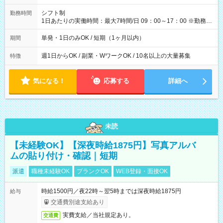
円（役割手当＋100円）×6時間＝日収8,400円＋交通費 【試用期
間】試用期間なし
シフト制
勤務時間
1日あたりの実働時間：最大7時間/日 09：00～17：00 ※勤務時
間は 試験により異なります。
単発・1日のみOK / 短期（1ヶ月以内）
期間
週1日からOK / 副業・WワークOK / 10名以上の大量募集
特徴
気になる！
応募する
詳細へ
未読
【未経験OK】【深夜時給1875円】写真アルバ
ムの貼り付け・確認｜短期
派遣
職種未経験OK
ブランクOK
WEB登録・面接OK
時給1500円／夜22時～翌5時までは深夜時給1875円
給与
交通費別途支給あり
実費支給／当社規定あり。
交通費