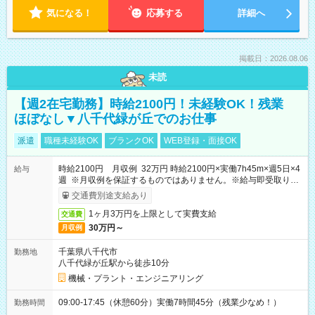
気になる！
応募する
詳細へ
掲載日：2026.08.06
未読
【週2在宅勤務】時給2100円！未経験OK！残業
ほぼなし▼八千代緑が丘でのお仕事
派遣
職種未経験OK
ブランクOK
WEB登録・面接OK
時給2100円 月収例 32万円 時給2100円×実働7h45m×週5日×4
給与
週 ※月収例を保証するものではありません。※給与即受取りサ
ービス利用可（利用条件有）
交通費別途支給あり
1ヶ月3万円を上限として実費支給
交通費
30万円～
月収例
千葉県八千代市
勤務地
八千代緑が丘駅から徒歩10分
機械・プラント・エンジニアリング
09:00-17:45（休憩60分）実働7時間45分（残業少なめ！）
勤務時間