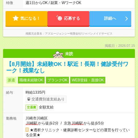
聞かせてください！／ 気になることはなんでも相談してくださ
週1日からOK / 副業・WワークOK
特徴
いね。
気になる！
応募する
詳細へ
掲載元企業名
アズエージェンシー有限会社/ジャパンメイドサービス
掲載日：2026.07.15
未読
【8月開始】未経験OK！駅近！長期！健診受付ワ
ーク！残業なし
派遣
職種未経験OK
ブランクOK
WEB登録・面接OK
時給1335円
給与
交通費別途支給あり
全額支給
交通費
川崎市川崎区
勤務地
川崎駅
から徒歩2分
/
京急
川崎駅
から徒歩5分
★透析クリニック・健康診断センターなどの運営を行ってい
る企業★