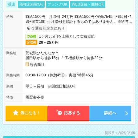
派遣
職種未経験OK
ブランクOK
WEB登録・面接OK
時給1500円 月収例 24万円 時給1500円×実働7h45m×週5日×4
給与
週+残業10h ※月収例を保証するものではありません。※給与即
受取りサービス利用可（利用条件有）
交通費別途支給あり
1ヶ月3万円を上限として実費支給
交通費
20～25万円
月収例
茨城県ひたちなか市
勤務地
勝田駅から徒歩16分
/
工機前駅から徒歩22分
総合商社
08:30-17:00（休憩45分）実働7時間45分
勤務時間
即日～長期 ※開始日相談OK
期間
履歴書不要
特徴
気になる！
応募する
詳細へ
掲載日：2026.08.06