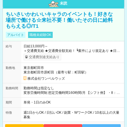
未読
ちいさいかわいいキャラのイベントも！好きな
場所で働ける☆来社不要！働いたその日に給料
もらえる◎/T1
アルバイト
職種未経験OK
日給13,000円～
給与
＋交通費支給 ★交通費全額支給！ ┗案件により規定あり ★日払
いOK！（規定あり） ┗働いたその日に現金GET♪ お仕事後はコ
交通費別途支給あり
ンビニATMから 日払い分を引き落とせます！ 【試用期間】試
用期間なし
東京都町田市
勤務地
東京都町田市原町田（最寄り駅：町田駅）
株式会社ワンベルウッズ
勤務時間は指定なし
勤務時間
変形労働時間制 想定労働時間160時間/月 【シフト例】 ・8：00
～21：00
単発・1日のみOK
期間
週1日からOK / 日払いOK / 副業・WワークOK / 10名以上の大量
特徴
募集