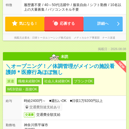
ません
履歴書不要
/
40～50代活躍中
/
服装自由
/
シフト勤務
/
10名以
特徴
上の大量募集
/
パソコンスキル不要
気になる！
応募する
詳細へ
掲載元企業名
日研トータルソーシング株式会社 メディカルケア事業部 ナース派遣
掲載日：2026.08.08
未読
NEW
＼オープニング！／体調管理がメインの施設看
護師＊医療行為ほぼ無し
派遣
職種未経験OK
社会人未経験OK
ブランクOK
WEB登録・面接OK
時給2400円～ ■週払いOK ■日収1万9200円以上
給与
交通費別途支給あり
交通費全額支給
交通費
神奈川県平塚市
勤務地