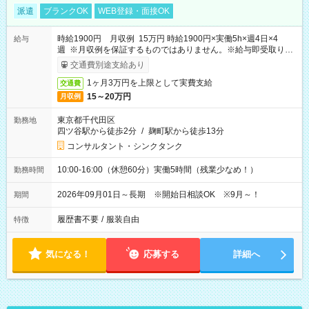
派遣
ブランクOK
WEB登録・面接OK
時給1900円 月収例 15万円 時給1900円×実働5h×週4日×4
給与
週 ※月収例を保証するものではありません。※給与即受取りサ
ービス利用可（利用条件有）
交通費別途支給あり
1ヶ月3万円を上限として実費支給
交通費
15～20万円
月収例
東京都千代田区
勤務地
四ツ谷駅から徒歩2分
/
麹町駅から徒歩13分
コンサルタント・シンクタンク
10:00-16:00（休憩60分）実働5時間（残業少なめ！）
勤務時間
2026年09月01日～長期 ※開始日相談OK ※9月～！
期間
履歴書不要
/
服装自由
特徴
気になる！
応募する
詳細へ