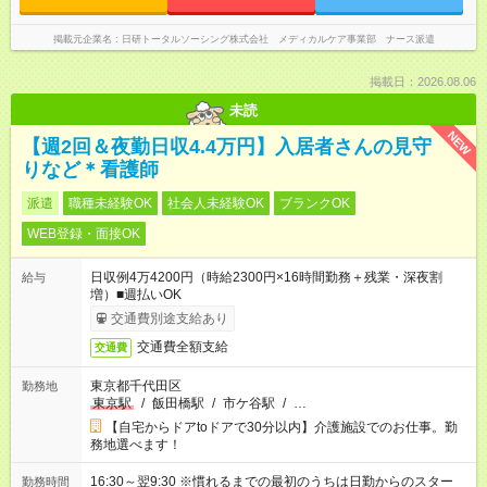
掲載元企業名
日研トータルソーシング株式会社 メディカルケア事業部 ナース派遣
掲載日：2026.08.06
未読
NEW
【週2回＆夜勤日収4.4万円】入居者さんの見守
りなど＊看護師
派遣
職種未経験OK
社会人未経験OK
ブランクOK
WEB登録・面接OK
日収例4万4200円（時給2300円×16時間勤務＋残業・深夜割
給与
増）■週払いOK
交通費別途支給あり
交通費全額支給
交通費
東京都千代田区
勤務地
東京駅
/
飯田橋駅
/
市ケ谷駅
/
…
【自宅からドアtoドアで30分以内】介護施設でのお仕事。勤
務地選べます！
16:30～翌9:30 ※慣れるまでの最初のうちは日勤からのスター
勤務時間