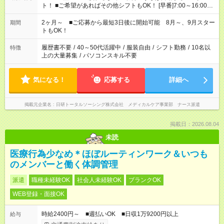
ト！ ■ご希望があればその他シフトもOK！ [早番]7:00～16:00
[日勤]9:00～18:00 [遅番]10:00～19:00など ※Wワーク希望の方
へ 今ご覧のお仕事で希望する勤務時間と、もう1つのお仕事の勤
2ヶ月～ ■ご応募から最短3日後に開始可能 8月～、9月スター
期間
務時間。 合計で週40時間を超える場合は応募できません。
トもOK！
履歴書不要
/
40～50代活躍中
/
服装自由
/
シフト勤務
/
10名以
特徴
上の大量募集
/
パソコンスキル不要
気になる！
応募する
詳細へ
掲載元企業名
日研トータルソーシング株式会社 メディカルケア事業部 ナース派遣
掲載日：2026.08.04
未読
医療行為少なめ＊ほぼルーティンワーク＆いつも
のメンバーと働く体調管理
派遣
職種未経験OK
社会人未経験OK
ブランクOK
WEB登録・面接OK
時給2400円～ ■週払いOK ■日収1万9200円以上
給与