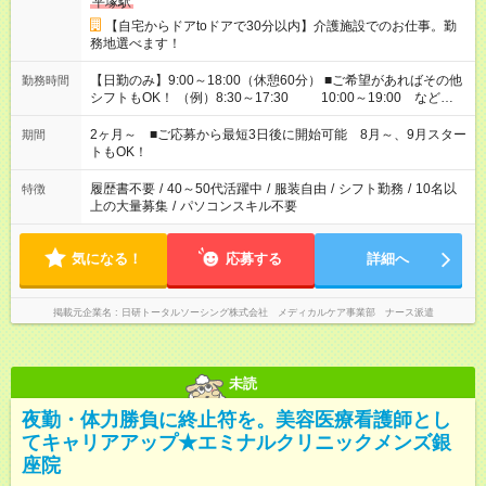
平塚駅
【自宅からドアtoドアで30分以内】介護施設でのお仕事。勤
務地選べます！
【日勤のみ】9:00～18:00（休憩60分） ■ご希望があればその他
勤務時間
シフトもOK！ （例）8:30～17:30 10:00～19:00 など
「家族とお休みを合わせたい」 「できれば残業はしたくない」
など、あなたのご希望に沿ったお仕事をご紹介します！ ※Wワ
2ヶ月～ ■ご応募から最短3日後に開始可能 8月～、9月スター
期間
ーク希望の方へ 今ご覧のお仕事で希望する勤務時間と、もう1つ
トもOK！
のお仕事の勤務時間。 合計で週40時間を超える場合は応募でき
ません
履歴書不要
/
40～50代活躍中
/
服装自由
/
シフト勤務
/
10名以
特徴
上の大量募集
/
パソコンスキル不要
気になる！
応募する
詳細へ
掲載元企業名
日研トータルソーシング株式会社 メディカルケア事業部 ナース派遣
未読
夜勤・体力勝負に終止符を。美容医療看護師とし
てキャリアアップ★エミナルクリニックメンズ銀
座院