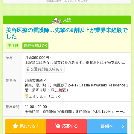
掲載元企業名
エミナルクリニック
未読
美容医療の看護師…先輩の8割以上が業界未経験で
した
正社員
職種未経験OK
月給360,000円～
給与
上記額にはみなし残業代を含みます。※超過分は全額支給いたし
ます。 みなし残業代 46,900円／月 みなし残業時間 23時間／月
交通費別途支給あり
【試用期間】試用期間あり 試用期間の長さ：6ヶ月 ※ 雇用形態
と給与に、本採用時と異なる部分があります。 雇用形態：中途
川崎市川崎区
勤務地
採用（契約社員） 給与：月給 340,000円 ～ 340,000円 上記額に
神奈川県川崎市川崎区砂子2-4-17Cassia Kawasaki Residence 2
はみなし残業代を含みます。※超過分は全額支給いたします。
階（最寄り駅：JR
川崎駅
）
みなし残業代 46,900円／月 みなし残業時間 23時間／月
エミナルクリニック
11:00～21:00
勤務時間
実働時間：8時間/日 実働時間：８時間/日（休憩120分） ーーー
ーーーーーーー ◆残業少なめ＆通勤も楽々◆ ーーーーーーーー
ーー 11時開院のため、朝はゆっくり出勤ができます！通勤ラッ
気になる！
シュを避けて通勤できるため快適♪ ーーーーーーーーーー ◆夜勤
応募する
詳細へ
はありません◆ ーーーーーーーーーー クリニック勤務のため夜