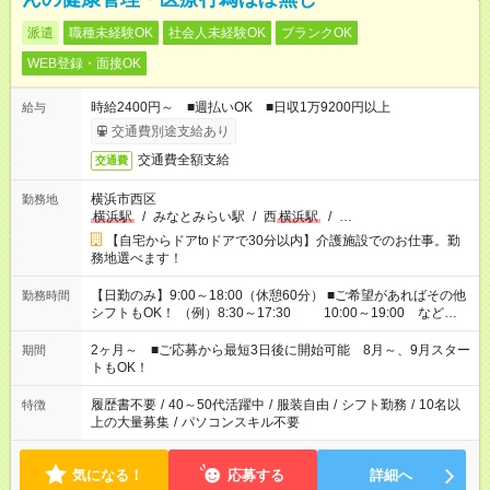
派遣
職種未経験OK
社会人未経験OK
ブランクOK
WEB登録・面接OK
時給2400円～ ■週払いOK ■日収1万9200円以上
給与
交通費別途支給あり
交通費全額支給
交通費
横浜市西区
勤務地
横浜駅
/
みなとみらい駅
/
西
横浜駅
/
…
【自宅からドアtoドアで30分以内】介護施設でのお仕事。勤
務地選べます！
【日勤のみ】9:00～18:00（休憩60分） ■ご希望があればその他
勤務時間
シフトもOK！ （例）8:30～17:30 10:00～19:00 など
「家族とお休みを合わせたい」 「できれば残業はしたくない」
など、あなたのご希望に沿ったお仕事をご紹介します！ ※Wワ
2ヶ月～ ■ご応募から最短3日後に開始可能 8月～、9月スター
期間
ーク希望の方へ 今ご覧のお仕事で希望する勤務時間と、もう1つ
トもOK！
のお仕事の勤務時間。 合計で週40時間を超える場合は応募でき
ません
履歴書不要
/
40～50代活躍中
/
服装自由
/
シフト勤務
/
10名以
特徴
上の大量募集
/
パソコンスキル不要
気になる！
応募する
詳細へ