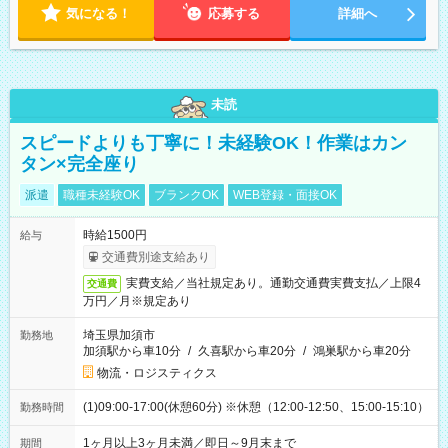
気になる！
応募する
詳細へ
未読
スピードよりも丁寧に！未経験OK！作業はカン
タン×完全座り
派遣
職種未経験OK
ブランクOK
WEB登録・面接OK
時給1500円
給与
交通費別途支給あり
実費支給／当社規定あり。通勤交通費実費支払／上限4
交通費
万円／月※規定あり
埼玉県加須市
勤務地
加須駅から車10分
/
久喜駅から車20分
/
鴻巣駅から車20分
物流・ロジスティクス
(1)09:00-17:00(休憩60分) ※休憩（12:00-12:50、15:00-15:10）
勤務時間
1ヶ月以上3ヶ月未満／即日～9月末まで
期間