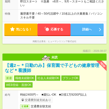
即日スタート ※急募 ○8月～、9月～スタートもご相談くださ
期間
い♪
履歴書不要
/
40～50代活躍中
/
10名以上の大量募集
/
パソコン
特徴
スキル不要
気になる！
応募する
詳細へ
掲載元企業名
ヒューマンリソシア株式会社
掲載日：2026.08.07
未読
NEW
【週2～＊日勤のみ】保育園で子どもの健康管理
など＊看護師
派遣
職種未経験OK
社会人未経験OK
ブランクOK
WEB登録・面接OK
時給2400円～ ■週払いOK ■日収1万9200円以上
給与
交通費別途支給あり
交通費全額支給
交通費