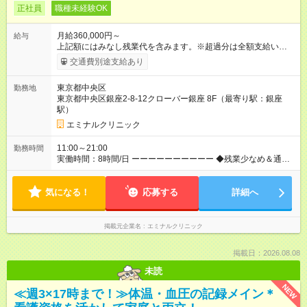
正社員
職種未経験OK
月給360,000円～
給与
上記額にはみなし残業代を含みます。※超過分は全額支給いたし
ます。 みなし残業代 46,900円／月 みなし残業時間 23時間／月
交通費別途支給あり
【試用期間】試用期間あり 試用期間の長さ：6ヶ月 ※ 雇用形態
と給与に、本採用時と異なる部分があります。 雇用形態：中途
東京都中央区
勤務地
採用（契約社員） 給与：月給 340,000円 ～ 340,000円 上記額に
東京都中央区銀座2-8-12クローバー銀座 8F（最寄り駅：銀座
はみなし残業代を含みます。※超過分は全額支給いたします。
駅）
みなし残業代 46,900円／月 みなし残業時間 23時間／月
エミナルクリニック
11:00～21:00
勤務時間
実働時間：8時間/日 ーーーーーーーーーー ◆残業少なめ＆通勤
も楽々◆ ーーーーーーーーーー 11時開院のため、朝はゆっくり
出勤ができます！通勤ラッシュを避けて通勤できるため快適♪ ー
気になる！
ーーーーーーーーー ◆夜勤はありません◆ ーーーーーーーーー
応募する
詳細へ
ー クリニック勤務のため夜勤や当直はありません♪
掲載元企業名
エミナルクリニック
掲載日：2026.08.08
未読
NEW
≪週3×17時まで！≫体温・血圧の記録メイン＊