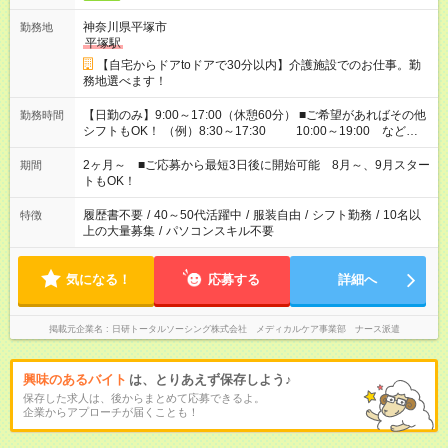
神奈川県平塚市
勤務地
平塚駅
【自宅からドアtoドアで30分以内】介護施設でのお仕事。勤
務地選べます！
【日勤のみ】9:00～17:00（休憩60分） ■ご希望があればその他
勤務時間
シフトもOK！ （例）8:30～17:30 10:00～19:00 など
「家族とお休みを合わせたい」 「できれば残業はしたくない」
など、あなたのご希望に沿ったお仕事をご紹介します！ ※Wワ
2ヶ月～ ■ご応募から最短3日後に開始可能 8月～、9月スター
期間
ーク希望の方へ 今ご覧のお仕事で希望する勤務時間と、もう1つ
トもOK！
のお仕事の勤務時間。 合計で週40時間を超える場合は応募でき
ません
履歴書不要
/
40～50代活躍中
/
服装自由
/
シフト勤務
/
10名以
特徴
上の大量募集
/
パソコンスキル不要
気になる！
応募する
詳細へ
掲載元企業名
日研トータルソーシング株式会社 メディカルケア事業部 ナース派遣
興味のあるバイト
は、とりあえず保存しよう♪
保存した求人は、後からまとめて応募できるよ。
企業からアプローチが届くことも！