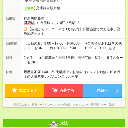
交通費別途支給あり
交通費全額支給
交通費
神奈川県藤沢市
勤務地
藤沢駅
/
長後駅
/
片瀬江ノ島駅
/
…
【自宅からドアtoドアで30分以内】介護施設でのお仕事。勤
務地選べます！
【日勤のみ】9:00～17:00（休憩60分） ■ご希望があればその他
勤務時間
シフトもOK！ （例）8:30～17:30 10:00～19:00 など
「家族とお休みを合わせたい」 「できれば残業はしたくない」
など、あなたのご希望に沿ったお仕事をご紹介します！ ※Wワ
2ヶ月～ ■ご応募から最短3日後に開始可能 8月～、9月スター
期間
ーク希望の方へ 今ご覧のお仕事で希望する勤務時間と、もう1つ
トもOK！
のお仕事の勤務時間。 合計で週40時間を超える場合は応募でき
ません
履歴書不要
/
40～50代活躍中
/
服装自由
/
シフト勤務
/
10名以
特徴
上の大量募集
/
パソコンスキル不要
気になる！
応募する
詳細へ
掲載元企業名
日研トータルソーシング株式会社 メディカルケア事業部 ナース派遣
未読