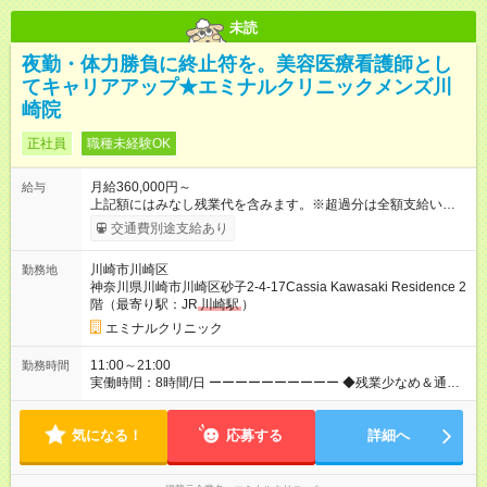
未読
夜勤・体力勝負に終止符を。美容医療看護師とし
てキャリアアップ★エミナルクリニックメンズ川
崎院
正社員
職種未経験OK
月給360,000円～
給与
上記額にはみなし残業代を含みます。※超過分は全額支給いたし
ます。 みなし残業代 46,900円／月 みなし残業時間 23時間／月
交通費別途支給あり
【試用期間】試用期間あり 試用期間の長さ：6ヶ月 ※ 雇用形態
と給与に、本採用時と異なる部分があります。 雇用形態：中途
川崎市川崎区
勤務地
採用（契約社員） 給与：月給 340,000円 ～ 340,000円 上記額に
神奈川県川崎市川崎区砂子2-4-17Cassia Kawasaki Residence 2
はみなし残業代を含みます。※超過分は全額支給いたします。
階（最寄り駅：JR
川崎駅
）
みなし残業代 46,900円／月 みなし残業時間 23時間／月
エミナルクリニック
11:00～21:00
勤務時間
実働時間：8時間/日 ーーーーーーーーーー ◆残業少なめ＆通勤
も楽々◆ ーーーーーーーーーー 11時開院のため、朝はゆっくり
出勤ができます！通勤ラッシュを避けて通勤できるため快適♪ ー
気になる！
ーーーーーーーーー ◆夜勤はありません◆ ーーーーーーーーー
応募する
詳細へ
ー クリニック勤務のため夜勤や当直はありません♪