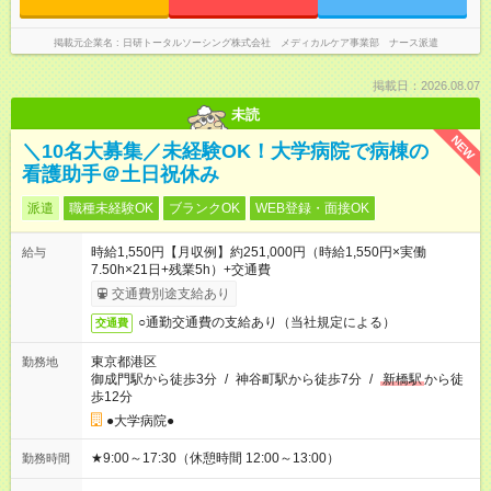
掲載元企業名
日研トータルソーシング株式会社 メディカルケア事業部 ナース派遣
掲載日：2026.08.07
未読
NEW
＼10名大募集／未経験OK！大学病院で病棟の
看護助手＠土日祝休み
派遣
職種未経験OK
ブランクOK
WEB登録・面接OK
時給1,550円【月収例】約251,000円（時給1,550円×実働
給与
7.50h×21日+残業5h）+交通費
交通費別途支給あり
○通勤交通費の支給あり（当社規定による）
交通費
東京都港区
勤務地
御成門駅から徒歩3分
/
神谷町駅から徒歩7分
/
新橋駅
から徒
歩12分
●大学病院●
★9:00～17:30（休憩時間 12:00～13:00）
勤務時間