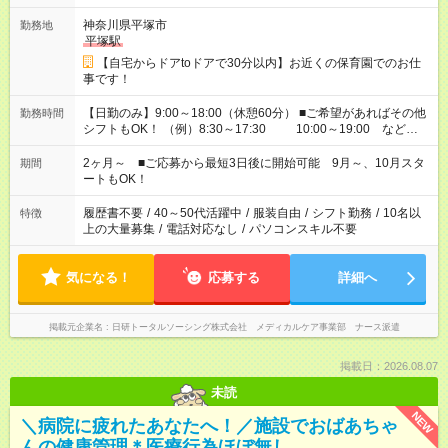
神奈川県平塚市
勤務地
平塚駅
【自宅からドアtoドアで30分以内】お近くの保育園でのお仕
事です！
【日勤のみ】9:00～18:00（休憩60分） ■ご希望があればその他
勤務時間
シフトもOK！ （例）8:30～17:30 10:00～19:00 など
「家族とお休みを合わせたい」 「余裕を持って夕飯の準備がし
たい」 「できれば残業はしたくない」 など、ご希望があれば教
2ヶ月～ ■ご応募から最短3日後に開始可能 9月～、10月スタ
期間
えてくださいね。 ※Wワーク希望の方へ 今ご覧のお仕事で希望
ートもOK！
する勤務時間と、もう1つのお仕事の勤務時間。 合計で週40時
間を超える場合は応募できません
履歴書不要
/
40～50代活躍中
/
服装自由
/
シフト勤務
/
10名以
特徴
上の大量募集
/
電話対応なし
/
パソコンスキル不要
気になる！
応募する
詳細へ
掲載元企業名
日研トータルソーシング株式会社 メディカルケア事業部 ナース派遣
掲載日：2026.08.07
未読
NEW
＼病院に疲れたあなたへ！／施設でおばあちゃ
んの健康管理＊医療行為ほぼ無し