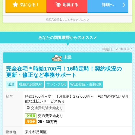
気になる！
シュを避けて通勤できるため快適♪ ーーーーーーーーーー ◆夜勤
応募する
詳細へ
はありません◆ ーーーーーーーーーー クリニック勤務のため夜
勤や当直はありません♪
掲載元企業名
エミナルクリニック
あなたの閲覧履歴からのオススメ
掲載日：2026.08.07
未読
完全在宅＊時給1700円！16時定時！契約状況の
更新・修正など事務サポート
派遣
職種未経験OK
ブランクOK
WEB登録・面接OK
時給1700円＋交 【月収例】272,000円～ ■給与の前払いが可
給与
能な速払いサービスあり
交通費別途支給あり
交通費支給あり
交通費
25～30万円
月収例
東京都品川区
勤務地