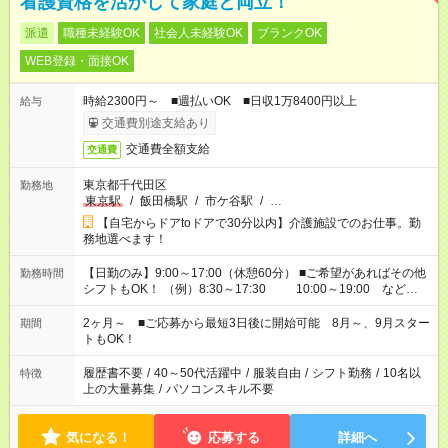
看護資格を活かして家庭と両立！
派遣
職種未経験OK
社会人未経験OK
ブランクOK
WEB登録・面接OK
時給2300円～ ■週払いOK ■日収1万8400円以上
給与
交通費別途支給あり
交通費全額支給
交通費
東京都千代田区
勤務地
東京駅
/
飯田橋駅
/
市ケ谷駅
/
…
【自宅からドアtoドアで30分以内】介護施設でのお仕事。勤
務地選べます！
【日勤のみ】9:00～17:00（休憩60分） ■ご希望があればその他
勤務時間
シフトもOK！ （例）8:30～17:30 10:00～19:00 など
「家族とお休みを合わせたい」 「できれば残業はしたくない」
など、あなたのご希望に沿ったお仕事をご紹介します！ ※Wワ
2ヶ月～ ■ご応募から最短3日後に開始可能 8月～、9月スター
期間
ーク希望の方へ 今ご覧のお仕事で希望する勤務時間と、もう1つ
トもOK！
のお仕事の勤務時間。 合計で週40時間を超える場合は応募でき
ません
履歴書不要
/
40～50代活躍中
/
服装自由
/
シフト勤務
/
10名以
特徴
上の大量募集
/
パソコンスキル不要
気になる！
応募する
詳細へ