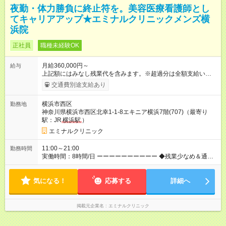
夜勤・体力勝負に終止符を。美容医療看護師とし
てキャリアアップ★エミナルクリニックメンズ横
浜院
正社員
職種未経験OK
月給360,000円～
給与
上記額にはみなし残業代を含みます。※超過分は全額支給いたし
ます。 みなし残業代 46,900円／月 みなし残業時間 23時間／月
交通費別途支給あり
【試用期間】試用期間あり 試用期間の長さ：6ヶ月 ※ 雇用形態
と給与に、本採用時と異なる部分があります。 雇用形態：中途
横浜市西区
勤務地
採用（契約社員） 給与：月給 340,000円 ～ 340,000円 上記額に
神奈川県横浜市西区北幸1-1-8エキニア横浜7階(707)（最寄り
はみなし残業代を含みます。※超過分は全額支給いたします。
駅：JR
横浜駅
）
みなし残業代 46,900円／月 みなし残業時間 23時間／月
エミナルクリニック
11:00～21:00
勤務時間
実働時間：8時間/日 ーーーーーーーーーー ◆残業少なめ＆通勤
も楽々◆ ーーーーーーーーーー 11時開院のため、朝はゆっくり
出勤ができます！通勤ラッシュを避けて通勤できるため快適♪ ー
気になる！
ーーーーーーーーー ◆夜勤はありません◆ ーーーーーーーーー
応募する
詳細へ
ー クリニック勤務のため夜勤や当直はありません♪
掲載元企業名
エミナルクリニック