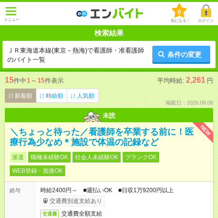
0
メニュー
気になる！
ログイン
検索結果
ＪＲ東海道本線(東京－熱海)で看護師・准看護師
条件の変更
のバイト一覧
15
2,261
件中
1
～
15
件表示
平均時給:
円
新着順
時給順
人気順
掲載日：2026.08.08
未読
NEW
＼ちょっと待った／看護師を卒業する前に！医
療行為少なめ＊施設で体温の記録など
派遣
職種未経験OK
社会人未経験OK
ブランクOK
WEB登録・面接OK
時給2400円～ ■週払いOK ■日収1万9200円以上
給与
交通費別途支給あり
交通費全額支給
交通費