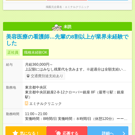
勤や当直はありません♪
掲載元企業名
エミナルクリニック
未読
美容医療の看護師…先輩の8割以上が業界未経験で
した
正社員
職種未経験OK
月給360,000円～
給与
上記額にはみなし残業代を含みます。※超過分は全額支給いたし
ます。 みなし残業代 46,900円／月 みなし残業時間 23時間／月
交通費別途支給あり
【試用期間】試用期間あり 試用期間の長さ：6ヶ月 ※ 雇用形態
と給与に、本採用時と異なる部分があります。 雇用形態：中途
東京都中央区
勤務地
採用（契約社員） 給与：月給 340,000円 ～ 340,000円 上記額に
東京都中央区銀座2-8-12クローバー銀座 8F（最寄り駅：銀座
はみなし残業代を含みます。※超過分は全額支給いたします。
駅）
みなし残業代 46,900円／月 みなし残業時間 23時間／月
エミナルクリニック
11:00～21:00
勤務時間
実働時間：8時間/日 実働時間：８時間/日（休憩120分） ーーー
ーーーーーーー ◆残業少なめ＆通勤も楽々◆ ーーーーーーーー
ーー 11時開院のため、朝はゆっくり出勤ができます！通勤ラッ
気になる！
シュを避けて通勤できるため快適♪ ーーーーーーーーーー ◆夜勤
応募する
詳細へ