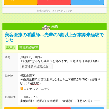
はありません◆ ーーーーーーーーーー クリニック勤務のため夜
勤や当直はありません♪
掲載元企業名
エミナルクリニック
未読
美容医療の看護師…先輩の8割以上が業界未経験で
した
正社員
職種未経験OK
月給360,000円～
給与
上記額にはみなし残業代を含みます。※超過分は全額支給いたし
ます。 みなし残業代 46,900円／月 みなし残業時間 23時間／月
交通費別途支給あり
【試用期間】試用期間あり 試用期間の長さ：6ヶ月 ※ 雇用形態
と給与に、本採用時と異なる部分があります。 雇用形態：中途
横浜市西区
勤務地
採用（契約社員） 給与：月給 340,000円 ～ 340,000円 上記額に
神奈川県横浜市西区北幸1-1-8エキニア横浜7階(707)（最寄り
はみなし残業代を含みます。※超過分は全額支給いたします。
駅：JR
横浜駅
）
みなし残業代 46,900円／月 みなし残業時間 23時間／月
エミナルクリニック
11:00～21:00
勤務時間
実働時間：8時間/日 実働時間：８時間/日（休憩120分） ーーー
ーーーーーーー ◆残業少なめ＆通勤も楽々◆ ーーーーーーーー
ーー 11時開院のため、朝はゆっくり出勤ができます！通勤ラッ