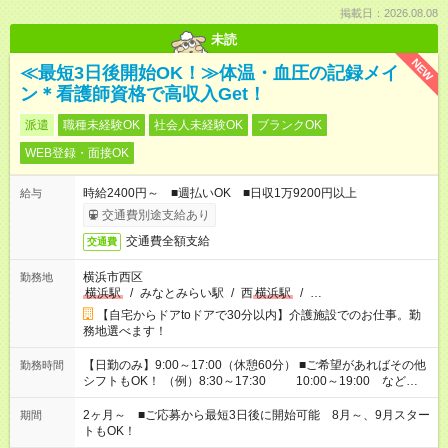
掲載日：2026.08.08
未読
NEW
≪最短3日後開始OK！≫体温・血圧の記録メイ
ン＊看護師資格で高収入Get！
派遣
職種未経験OK
社会人未経験OK
ブランクOK
WEB登録・面接OK
時給2400円～ ■週払いOK ■日収1万9200円以上
給与
交通費別途支給あり
交通費全額支給
交通費
横浜市西区
勤務地
横浜駅
/
みなとみらい駅
/
西
横浜駅
/
…
【自宅からドアtoドアで30分以内】介護施設でのお仕事。勤
務地選べます！
【日勤のみ】9:00～17:00（休憩60分） ■ご希望があればその他
勤務時間
シフトもOK！ （例）8:30～17:30 10:00～19:00 など
「家族とお休みを合わせたい」 「できれば残業はしたくない」
など、あなたのご希望に沿ったお仕事をご紹介します！ ※Wワ
2ヶ月～ ■ご応募から最短3日後に開始可能 8月～、9月スター
期間
ーク希望の方へ 今ご覧のお仕事で希望する勤務時間と、もう1つ
トもOK！
のお仕事の勤務時間。 合計で週40時間を超える場合は応募でき