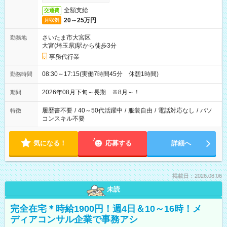
全額支給
交通費
20～25万円
月収例
さいたま市大宮区
勤務地
大宮(埼玉県)駅から徒歩3分
事務代行業
08:30～17:15(実働7時間45分 休憩1時間)
勤務時間
2026年08月下旬～長期 ※8月～！
期間
履歴書不要
/
40～50代活躍中
/
服装自由
/
電話対応なし
/
パソ
特徴
コンスキル不要
気になる！
応募する
詳細へ
掲載日：2026.08.06
未読
完全在宅＊時給1900円！週4日＆10～16時！メ
ディアコンサル企業で事務アシ