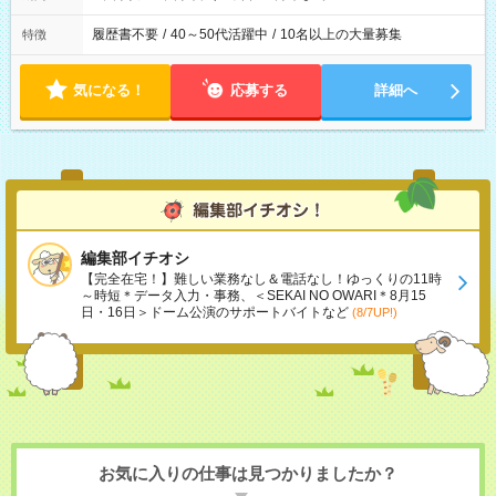
履歴書不要
/
40～50代活躍中
/
10名以上の大量募集
特徴
気になる！
応募する
詳細へ
編集部イチオシ
【完全在宅！】難しい業務なし＆電話なし！ゆっくりの11時
～時短＊データ入力・事務、＜SEKAI NO OWARI＊8月15
日・16日＞ドーム公演のサポートバイトなど
(8/7UP!)
お気に入りの仕事は見つかりましたか？