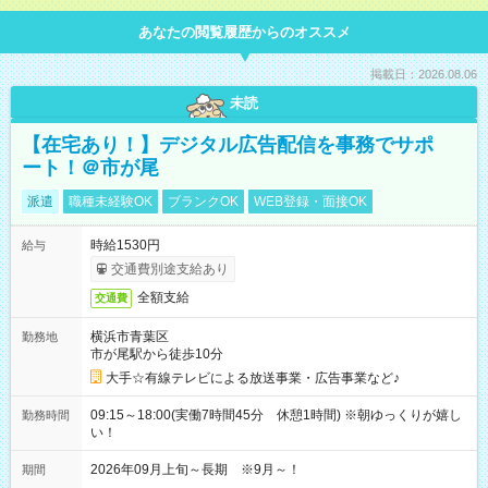
あなたの閲覧履歴からのオススメ
掲載日：2026.08.06
未読
【在宅あり！】デジタル広告配信を事務でサポ
ート！＠市が尾
派遣
職種未経験OK
ブランクOK
WEB登録・面接OK
時給1530円
給与
交通費別途支給あり
全額支給
交通費
横浜市青葉区
勤務地
市が尾駅から徒歩10分
大手☆有線テレビによる放送事業・広告事業など♪
09:15～18:00(実働7時間45分 休憩1時間) ※朝ゆっくりが嬉し
勤務時間
い！
2026年09月上旬～長期 ※9月～！
期間