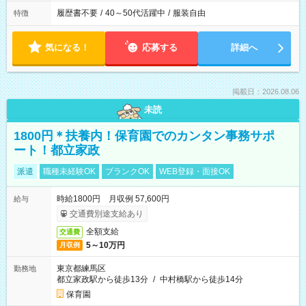
履歴書不要
/
40～50代活躍中
/
服装自由
特徴
気になる！
応募する
詳細へ
掲載日：2026.08.06
未読
1800円＊扶養内！保育園でのカンタン事務サポ
ート！都立家政
派遣
職種未経験OK
ブランクOK
WEB登録・面接OK
時給1800円 月収例 57,600円
給与
交通費別途支給あり
全額支給
交通費
5～10万円
月収例
東京都練馬区
勤務地
都立家政駅から徒歩13分
/
中村橋駅から徒歩14分
保育園