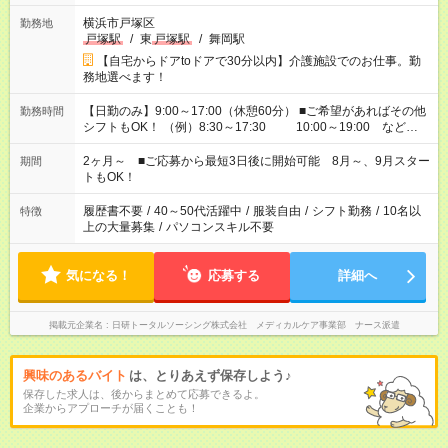
横浜市戸塚区
勤務地
戸塚駅
/
東
戸塚駅
/
舞岡駅
【自宅からドアtoドアで30分以内】介護施設でのお仕事。勤
務地選べます！
【日勤のみ】9:00～17:00（休憩60分） ■ご希望があればその他
勤務時間
シフトもOK！ （例）8:30～17:30 10:00～19:00 など
「家族とお休みを合わせたい」 「できれば残業はしたくない」
など、あなたのご希望に沿ったお仕事をご紹介します！ ※Wワ
2ヶ月～ ■ご応募から最短3日後に開始可能 8月～、9月スター
期間
ーク希望の方へ 今ご覧のお仕事で希望する勤務時間と、もう1つ
トもOK！
のお仕事の勤務時間。 合計で週40時間を超える場合は応募でき
ません
履歴書不要
/
40～50代活躍中
/
服装自由
/
シフト勤務
/
10名以
特徴
上の大量募集
/
パソコンスキル不要
気になる！
応募する
詳細へ
掲載元企業名
日研トータルソーシング株式会社 メディカルケア事業部 ナース派遣
興味のあるバイト
は、とりあえず保存しよう♪
保存した求人は、後からまとめて応募できるよ。
企業からアプローチが届くことも！