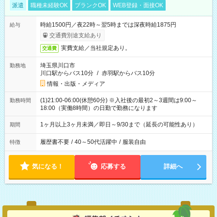
派遣
職種未経験OK
ブランクOK
WEB登録・面接OK
時給1500円／夜22時～翌5時までは深夜時給1875円
給与
交通費別途支給あり
実費支給／当社規定あり。
交通費
埼玉県川口市
勤務地
川口駅からバス10分
/
赤羽駅からバス10分
情報・出版・メディア
(1)21:00-06:00(休憩60分) ※入社後の最初2～3週間は9:00～
勤務時間
18:00（実働8時間）の日勤で勤務になります
1ヶ月以上3ヶ月未満／即日～9/30まで（延長の可能性あり）
期間
履歴書不要
/
40～50代活躍中
/
服装自由
特徴
気になる！
応募する
詳細へ