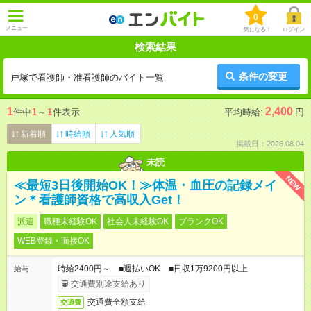
0
メニュー
気になる！
ログイン
検索結果
条件の変更
戸塚で看護師・准看護師のバイト一覧
1
2,400
件中
1
～
1
件表示
平均時給:
円
新着順
時給順
人気順
掲載日：2026.08.04
未読
NEW
≪最短3日後開始OK！≫体温・血圧の記録メイ
ン＊看護師資格で高収入Get！
派遣
職種未経験OK
社会人未経験OK
ブランクOK
WEB登録・面接OK
時給2400円～ ■週払いOK ■日収1万9200円以上
給与
交通費別途支給あり
交通費全額支給
交通費