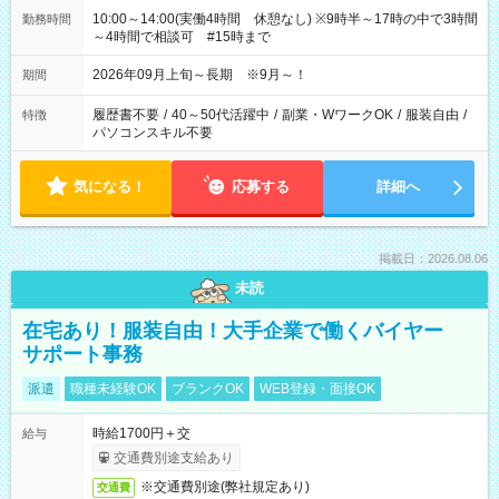
10:00～14:00(実働4時間 休憩なし) ※9時半～17時の中で3時間
勤務時間
～4時間で相談可 #15時まで
2026年09月上旬～長期 ※9月～！
期間
履歴書不要
/
40～50代活躍中
/
副業・WワークOK
/
服装自由
/
特徴
パソコンスキル不要
気になる！
応募する
詳細へ
掲載日：2026.08.06
未読
在宅あり！服装自由！大手企業で働くバイヤー
サポート事務
派遣
職種未経験OK
ブランクOK
WEB登録・面接OK
時給1700円＋交
給与
交通費別途支給あり
※交通費別途(弊社規定あり)
交通費