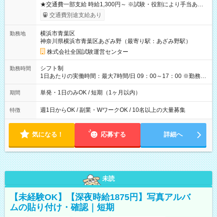
★交通費一部支給 時給1,300円～ ※試験・役割により手当あり
※勤務回数により昇給あり 【即給（前払い）オプションあ
交通費別途支給あり
り！】 希望される場合、勤務から1週間ほどで給与の一部を受け
取れます。 ※手数料418円がかかります。 【過去試験日の収入
横浜市青葉区
勤務地
例】 ・河合塾模擬試験 8:30～17:30（休憩1時間） 時給1,300円
神奈川県横浜市青葉区あざみ野（最寄り駅：あざみ野駅）
×8時間＝日収10,400円＋交通費 ※当日の役割により時給＋100
円の場合あり ・国家試験 7:00～13:30（休憩なし） 時給1,300
株式会社全国試験運営センター
円（役割手当＋100円）×6時間＝日収8,400円＋交通費 【試用期
間】試用期間なし
シフト制
勤務時間
1日あたりの実働時間：最大7時間/日 09：00～17：00 ※勤務時
間は 試験により異なります。
単発・1日のみOK / 短期（1ヶ月以内）
期間
週1日からOK / 副業・WワークOK / 10名以上の大量募集
特徴
気になる！
応募する
詳細へ
未読
【未経験OK】【深夜時給1875円】写真アルバ
ムの貼り付け・確認｜短期