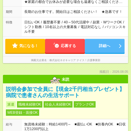
★家庭の都合でお休みが必要な場合も遠慮なくご相談ください。
※シフトはご希望に合わせて調整可能です。 その他、 ＊週4日・
1日7時間 ＊日勤のみ ＊土日休み ＊午前だけ・午後だけ ＊平日
長期のお仕事です。開始日はご相談ください！ ★急募です！
期間
のみ・土日のみ ＊Wワークや扶養内 など、いろんなシフトのお
仕事をご紹介できます！ 登録の際に、あなたのご希望をお聞か
日払いOK
/
履歴書不要
/
40～50代活躍中
/
副業・WワークOK
/
特徴
せください。
シフト勤務
/
10名以上の大量募集
/
電話対応なし
/
パソコンスキ
ル不要
気になる！
応募する
詳細へ
掲載元企業名
株式会社ネオキャリア ナイス！介護事業部
掲載日：2026.08.05
未読
説明会参加で全員に【現金2千円相当プレゼント】
病院で患者さんの生活サポート
派遣
職種未経験OK
社会人未経験OK
ブランクOK
WEB登録・面接OK
無資格未経験：時給1400円～ ■週払いOK ■扶養内OK ■日収
給与
1万1200円以上