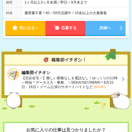
1ヶ月以上3ヶ月未満／即日～9月末まで
期間
履歴書不要
/
40～50代活躍中
/
10名以上の大量募集
特徴
気になる！
応募する
詳細へ
編集部イチオシ
【完全在宅！】難しい業務なし＆電話なし！ゆっくりの11時
～時短＊データ入力・事務、＜SEKAI NO OWARI＊8月15
日・16日＞ドーム公演のサポートバイトなど
(8/7UP!)
お気に入りの仕事は見つかりましたか？