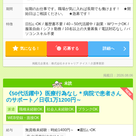
20:00※遅番 ※時間は、固定・選べる施設もあるので、ご希望が
あれば調整できます！ ※シフト制。勤務地により実働時間が異
短期のお仕事です。職場が気に入れば長期でも働けます！ ★開
期間
なります。★家庭の都合でお休みが必要な場合も遠慮なくご相談
始日はご相談ください。 ★急募です！
ください。
日払いOK
/
履歴書不要
/
40～50代活躍中
/
副業・WワークOK
/
特徴
服装自由
/
シフト勤務
/
10名以上の大量募集
/
電話対応なし
/
パ
ソコンスキル不要
気になる！
応募する
詳細へ
掲載元企業名
株式会社ネオキャリア ナイス！介護事業部
掲載日：2026.08.06
未読
NEW
《50代活躍中》医療行為なし＊病院で患者さん
のサポート／日収1万1200円～
派遣
職種未経験OK
社会人未経験OK
ブランクOK
WEB登録・面接OK
無資格未経験：時給1400円～ ■週払いOK
給与