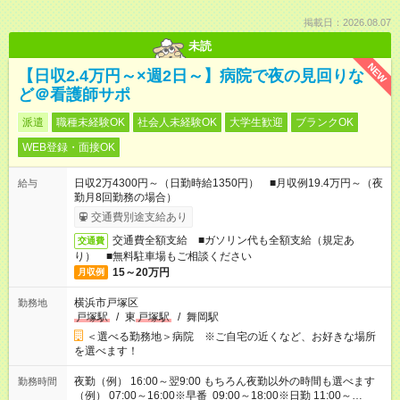
掲載日：2026.08.07
未読
NEW
【日収2.4万円～×週2日～】病院で夜の見回りな
ど＠看護師サポ
派遣
職種未経験OK
社会人未経験OK
大学生歓迎
ブランクOK
WEB登録・面接OK
日収2万4300円～（日勤時給1350円） ■月収例19.4万円～（夜
給与
勤月8回勤務の場合）
交通費別途支給あり
交通費全額支給 ■ガソリン代も全額支給（規定あ
交通費
り） ■無料駐車場もご相談ください
15～20万円
月収例
横浜市戸塚区
勤務地
戸塚駅
/
東
戸塚駅
/
舞岡駅
＜選べる勤務地＞病院 ※ご自宅の近くなど、お好きな場所
を選べます！
夜勤（例） 16:00～翌9:00 もちろん夜勤以外の時間も選べます
勤務時間
（例） 07:00～16:00※早番 09:00～18:00※日勤 11:00～