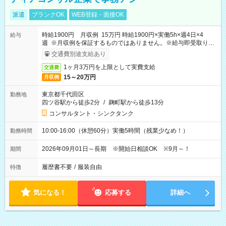
派遣
ブランクOK
WEB登録・面接OK
時給1900円 月収例 15万円 時給1900円×実働5h×週4日×4
給与
週 ※月収例を保証するものではありません。※給与即受取りサ
ービス利用可（利用条件有）
交通費別途支給あり
1ヶ月3万円を上限として実費支給
交通費
15～20万円
月収例
東京都千代田区
勤務地
四ツ谷駅から徒歩2分
/
麹町駅から徒歩13分
コンサルタント・シンクタンク
10:00-16:00（休憩60分）実働5時間（残業少なめ！）
勤務時間
2026年09月01日～長期 ※開始日相談OK ※9月～！
期間
履歴書不要
/
服装自由
特徴
気になる！
応募する
詳細へ