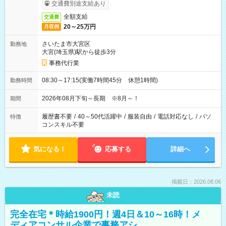
交通費別途支給あり
全額支給
交通費
20～25万円
月収例
さいたま市大宮区
勤務地
大宮(埼玉県)駅から徒歩3分
事務代行業
08:30～17:15(実働7時間45分 休憩1時間)
勤務時間
2026年08月下旬～長期 ※8月～！
期間
履歴書不要
/
40～50代活躍中
/
服装自由
/
電話対応なし
/
パソ
特徴
コンスキル不要
気になる！
応募する
詳細へ
掲載日：2026.08.06
未読
完全在宅＊時給1900円！週4日＆10～16時！メ
ディアコンサル企業で事務アシ