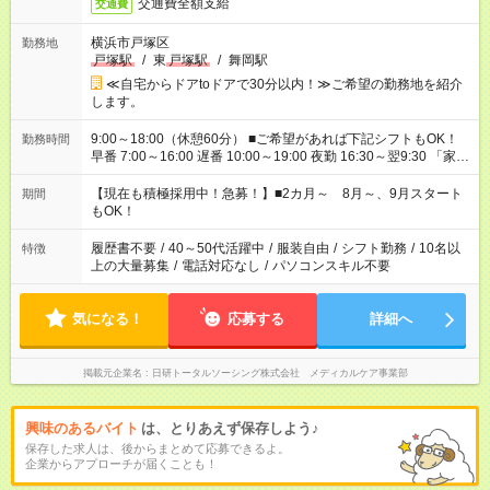
交通費全額支給
交通費
横浜市戸塚区
勤務地
戸塚駅
/
東
戸塚駅
/
舞岡駅
≪自宅からドアtoドアで30分以内！≫ご希望の勤務地を紹介
します。
9:00～18:00（休憩60分） ■ご希望があれば下記シフトもOK！
勤務時間
早番 7:00～16:00 遅番 10:00～19:00 夜勤 16:30～翌9:30 「家族
と休みを合わせたい」 「余裕を持って夕飯の準備がしたい」
「できれば残業はしたくない」 など、ご希望を教えてください
【現在も積極採用中！急募！】■2カ月～ 8月～、9月スタート
期間
ね。 ※Wワーク希望の方へ 今ご覧のお仕事で希望する勤務時間
もOK！
と、もう1つのお仕事の勤務時間が 合計で週40時間を超える場
合は応募できません。
履歴書不要
/
40～50代活躍中
/
服装自由
/
シフト勤務
/
10名以
特徴
上の大量募集
/
電話対応なし
/
パソコンスキル不要
気になる！
応募する
詳細へ
掲載元企業名
日研トータルソーシング株式会社 メディカルケア事業部
興味のあるバイト
は、とりあえず保存しよう♪
保存した求人は、後からまとめて応募できるよ。
企業からアプローチが届くことも！