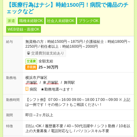
【医療行為はナシ】時給1500円！病院で備品のチ
ェックなど
派遣
職種未経験OK
社会人未経験OK
ブランクOK
WEB登録・面接OK
無資格の方：時給1500円～1875円 / 介護福祉士：時給1800円～
給与
2250円 / 初任者以上：時給1600円～2000円
交通費別途支給あり
全額支給
交通費
25～30万円
月収例
横浜市戸塚区
勤務地
戸塚駅
/
東
戸塚駅
/
舞岡駅
病院 ★勤務地選べます！
【シフト例】 07:00～16:00 09:00～18:00 17:00～09:00 ※ 上記
勤務時間
は一例です！その他シフトもご相談ください！
即日～2ヶ月以上
期間
日払いOK
/
履歴書不要
/
40～50代活躍中
/
シフト勤務
/
10名以
特徴
上の大量募集
/
電話対応なし
/
パソコンスキル不要