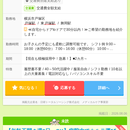
交通費別途支給あり
交通費全額支給
交通費
横浜市戸塚区
勤務地
戸塚駅
/
東
戸塚駅
/
舞岡駅
≪自宅からドアtoドアで30分以内！≫ご希望の勤務地を紹介
します。
お子さんの予定にも柔軟に調整可能です。 シフト例 9:00～
勤務時間
18:00（休憩60分） 7:00～16:00（休憩60分） 10:00～
19:00（休憩60分） ※Wワーク希望の方へ 今ご覧のお仕事で希
望する勤務時間と、もう1つのお仕事の勤務時間の合計が 週40
【現在も積極採用中！急募！】■2カ月～
期間
時間を超えなければOKです。
履歴書不要
/
40～50代活躍中
/
服装自由
/
シフト勤務
/
10名以
特徴
上の大量募集
/
電話対応なし
/
パソコンスキル不要
気になる！
応募する
詳細へ
掲載元企業名
日研トータルソーシング株式会社 メディカルケア事業部
掲載日：2026.08.06
未読
NEW