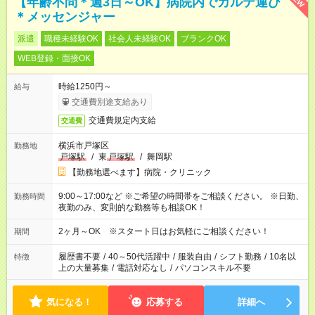
【年齢不問＊週3日～OK】病院内でカルテ運び
＊メッセンジャー
派遣
職種未経験OK
社会人未経験OK
ブランクOK
WEB登録・面接OK
時給1250円～
給与
交通費別途支給あり
交通費規定内支給
交通費
横浜市戸塚区
勤務地
戸塚駅
/
東
戸塚駅
/
舞岡駅
【勤務地選べます】病院・クリニック
9:00～17:00など ※ご希望の時間帯をご相談ください。 ※日勤、
勤務時間
夜勤のみ、変則的な勤務等も相談OK！
2ヶ月～OK ※スタート日はお気軽にご相談ください！
期間
履歴書不要
/
40～50代活躍中
/
服装自由
/
シフト勤務
/
10名以
特徴
上の大量募集
/
電話対応なし
/
パソコンスキル不要
気になる！
応募する
詳細へ