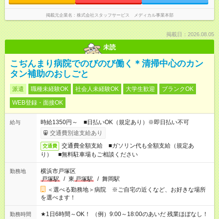
掲載元企業名
株式会社スタッフサービス メディカル事業本部
掲載日：2026.08.05
未読
こぢんまり病院でのびのび働く＊清掃中心のカン
タン補助のおしごと
派遣
職種未経験OK
社会人未経験OK
大学生歓迎
ブランクOK
WEB登録・面接OK
時給1350円～ ■日払いOK（規定あり）※即日払い不可
給与
交通費別途支給あり
交通費全額支給 ■ガソリン代も全額支給（規定あ
交通費
り） ■無料駐車場もご相談ください
横浜市戸塚区
勤務地
戸塚駅
/
東
戸塚駅
/
舞岡駅
＜選べる勤務地＞病院 ※ご自宅の近くなど、お好きな場所
を選べます！
★1日6時間～OK！ （例）9:00～18:00のあいだ 残業ほぼなし！
勤務時間