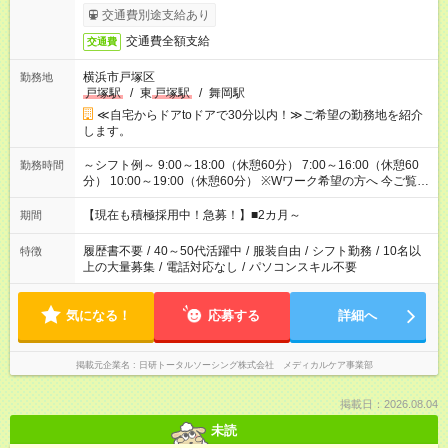
交通費別途支給あり
交通費全額支給
交通費
横浜市戸塚区
勤務地
戸塚駅
/
東
戸塚駅
/
舞岡駅
≪自宅からドアtoドアで30分以内！≫ご希望の勤務地を紹介
します。
～シフト例～ 9:00～18:00（休憩60分） 7:00～16:00（休憩60
勤務時間
分） 10:00～19:00（休憩60分） ※Wワーク希望の方へ 今ご覧の
お仕事で希望する勤務時間と、もう1つのお仕事の勤務時間の合
計が 週40時間を超えなければOKです。
【現在も積極採用中！急募！】■2カ月～
期間
履歴書不要
/
40～50代活躍中
/
服装自由
/
シフト勤務
/
10名以
特徴
上の大量募集
/
電話対応なし
/
パソコンスキル不要
気になる！
応募する
詳細へ
掲載元企業名
日研トータルソーシング株式会社 メディカルケア事業部
掲載日：2026.08.04
未読