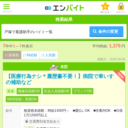
0
メニュー
気になる！
ログイン
検索結果
条件の変更
戸塚で看護助手のバイト一覧
7
1,379
件中
1
～
7
件表示
平均時給:
円
新着順
時給順
人気順
掲載日：2026.08.08
未読
NEW
【医療行為ナシ＊履歴書不要！】病院で車いす
の補助など
派遣
職種未経験OK
社会人未経験OK
ブランクOK
WEB登録・面接OK
無資格未経験：時給1400円～ ■週払いOK ■扶養内OK ■日収
給与
1万1200円以上
交通費別途支給あり