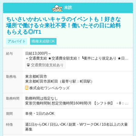
未読
ちいさいかわいいキャラのイベントも！好きな
場所で働ける☆来社不要！働いたその日に給料
もらえる◎/T1
アルバイト
職種未経験OK
日給13,000円～
給与
＋交通費支給 ★交通費全額支給！ ┗案件により規定あり ★日払
いOK！（規定あり） ┗働いたその日に現金GET♪ お仕事後はコ
交通費別途支給あり
ンビニATMから 日払い分を引き落とせます！ 【試用期間】試
用期間なし
東京都町田市
勤務地
東京都町田市原町田（最寄り駅：町田駅）
株式会社ワンベルウッズ
勤務時間は指定なし
勤務時間
変形労働時間制 想定労働時間160時間/月 【シフト例】 ・8：00
～21：00
単発・1日のみOK
期間
週1日からOK / 日払いOK / 副業・WワークOK / 10名以上の大量
特徴
募集