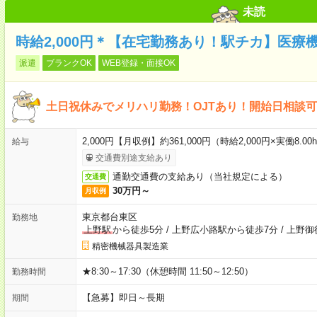
未読
時給2,000円＊【在宅勤務あり！駅チカ】医療
派遣
ブランクOK
WEB登録・面接OK
土日祝休みでメリハリ勤務！OJTあり！開始日相談
2,000円【月収例】約361,000円（時給2,000円×実働8.0
給与
交通費別途支給あり
通勤交通費の支給あり（当社規定による）
交通費
30万円～
月収例
東京都台東区
勤務地
上野駅
から徒歩5分
/
上野広小路駅から徒歩7分
/
上野御
精密機械器具製造業
★8:30～17:30（休憩時間 11:50～12:50）
勤務時間
【急募】即日～長期
期間