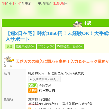
1,906
44
平均時給:
円
件中
1
～
44
件表示
未読
【週2日在宅】時給1950円！未経験OK！大手
入サポート
派遣
職種未経験OK
ブランクOK
WEB登録・面接OK
天然ガスの輸入に関わる事務！入力＆チェック業務
時給1950円 月収例 282,750円+残業代
給与
交通費別途支給あり
全額支給
交通費
25～30万円
月収例
東京都千代田区
勤務地
東京駅
から徒歩2分
/
二重橋前駅から徒歩2分