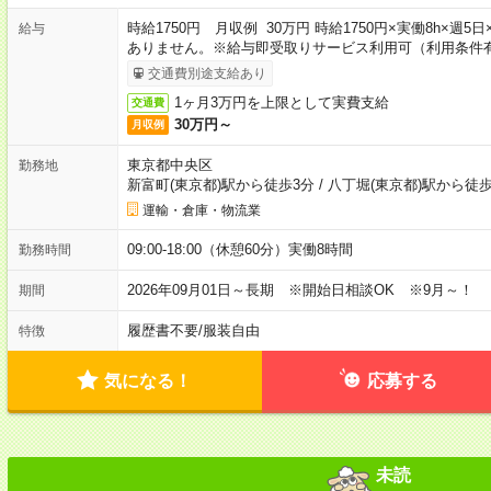
時給1750円 月収例 30万円 時給1750円×実働8h×週
給与
ありません。※給与即受取りサービス利用可（利用条件
交通費別途支給あり
1ヶ月3万円を上限として実費支給
交通費
30万円～
月収例
東京都中央区
勤務地
新富町(東京都)駅から徒歩3分
/
八丁堀(東京都)駅から徒歩
運輸・倉庫・物流業
09:00-18:00（休憩60分）実働8時間
勤務時間
2026年09月01日～長期 ※開始日相談OK ※9月～！
期間
履歴書不要
/
服装自由
特徴
気になる！
応募する
未読