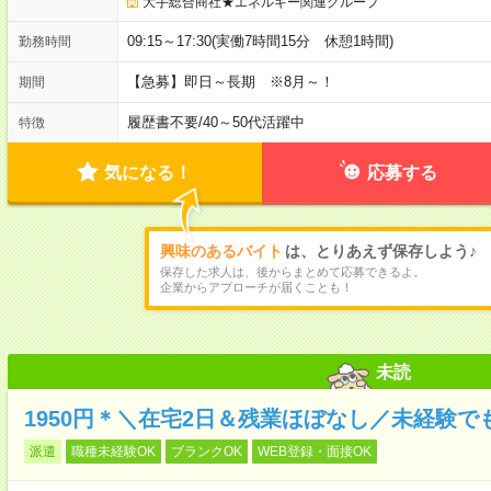
大手総合商社★エネルギー関連グループ
09:15～17:30(実働7時間15分 休憩1時間)
勤務時間
【急募】即日～長期 ※8月～！
期間
履歴書不要
/
40～50代活躍中
特徴
気になる！
応募する
興味のあるバイト
は、とりあえず保存しよう♪
保存した求人は、後からまとめて応募できるよ。
企業からアプローチが届くことも！
未読
1950円＊＼在宅2日＆残業ほぼなし／未経験で
派遣
職種未経験OK
ブランクOK
WEB登録・面接OK