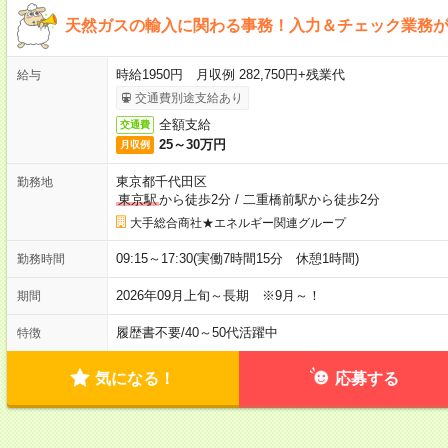
天然ガスの輸入に関わる事務！入力＆チェック業務
時給1950円 月収例 282,750円+残業代
給与
交通費別途支給あり
全額支給
交通費
25～30万円
月収例
東京都千代田区
勤務地
東京駅
から徒歩2分
/
二重橋前駅から徒歩2分
大手総合商社★エネルギー関連グループ
09:15～17:30(実働7時間15分 休憩1時間)
勤務時間
2026年09月上旬～長期 ※9月～！
期間
履歴書不要
/
40～50代活躍中
特徴
気になる！
応募する