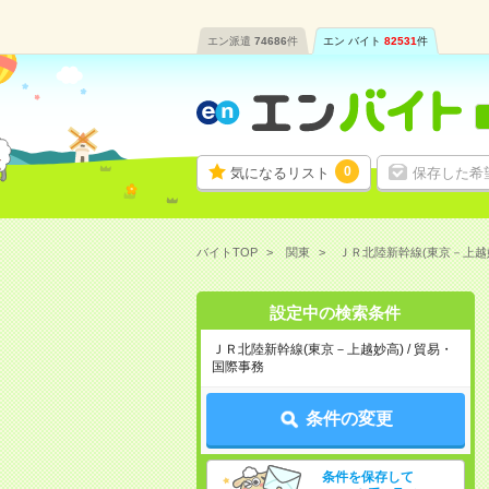
エン派遣
74686
件
エン バイト
82531
件
0
気になるリスト
保存した希
バイトTOP
関東
ＪＲ北陸新幹線(東京－上越
設定中の検索条件
ＪＲ北陸新幹線(東京－上越妙高) / 貿易・
国際事務
条件の変更
条件を保存して