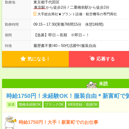
東京都千代田区
勤務地
東京駅
から徒歩2分
/
二重橋前駅から徒歩2分
大手総合商社★プラント設備・航空機等の専門商社
09:15～17:30(実働7時間15分 休憩1時間)
勤務時間
【急募】即日～長期 ※即日～！
期間
履歴書不要
/
40～50代活躍中
/
服装自由
特徴
気になる！
応募する
未読
時給1750円！未経験OK！服装自由＊新富町で
派遣
職種未経験OK
ブランクOK
WEB登録・面接OK
時給1750円！大手！新富町でのお仕事