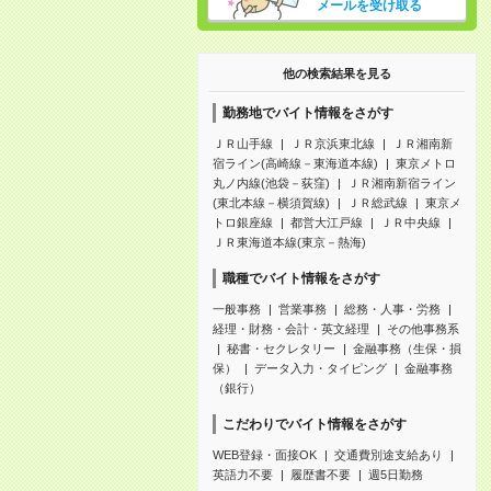
メールを受け取る
他の検索結果を見る
勤務地でバイト情報をさがす
ＪＲ山手線
ＪＲ京浜東北線
ＪＲ湘南新
宿ライン(高崎線－東海道本線)
東京メトロ
丸ノ内線(池袋－荻窪)
ＪＲ湘南新宿ライン
(東北本線－横須賀線)
ＪＲ総武線
東京メ
トロ銀座線
都営大江戸線
ＪＲ中央線
ＪＲ東海道本線(東京－熱海)
職種でバイト情報をさがす
一般事務
営業事務
総務・人事・労務
経理・財務・会計・英文経理
その他事務系
秘書・セクレタリー
金融事務（生保・損
保）
データ入力・タイピング
金融事務
（銀行）
こだわりでバイト情報をさがす
WEB登録・面接OK
交通費別途支給あり
英語力不要
履歴書不要
週5日勤務