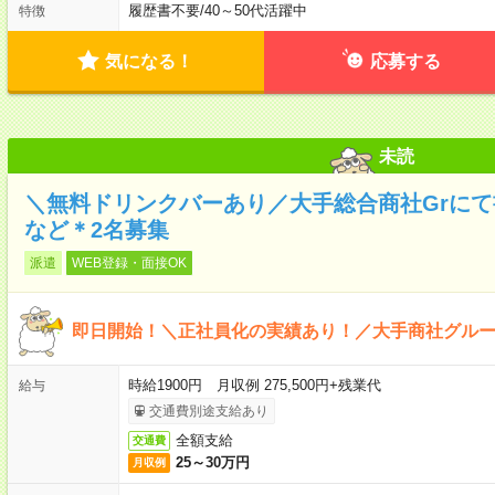
履歴書不要
/
40～50代活躍中
特徴
気になる！
応募する
未読
＼無料ドリンクバーあり／大手総合商社Grに
など＊2名募集
派遣
WEB登録・面接OK
即日開始！＼正社員化の実績あり！／大手商社グル
時給1900円 月収例 275,500円+残業代
給与
交通費別途支給あり
全額支給
交通費
25～30万円
月収例