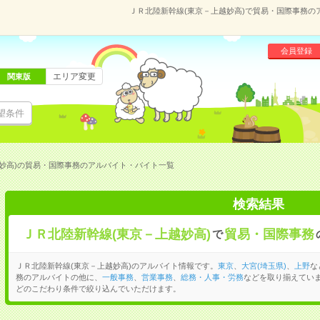
ＪＲ北陸新幹線(東京－上越妙高)で貿易・国際事務
会員登録
エリア変更
関東版
望条件
妙高)の貿易・国際事務のアルバイト・バイト一覧
検索結果
ＪＲ北陸新幹線(東京－上越妙高)
貿易・国際事務
で
ＪＲ北陸新幹線(東京－上越妙高)のアルバイト情報です。
東京
、
大宮(埼玉県)
、
上野
な
務のアルバイトの他に、
一般事務
、
営業事務
、
総務・人事・労務
などを取り揃えてい
どのこだわり条件で絞り込んでいただけます。