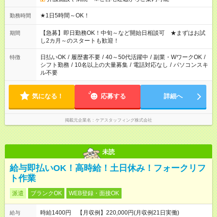
★1日5時間～OK！
勤務時間
【急募】即日勤務OK！中旬～など開始日相談可 ★まずはお試
期間
し2カ月～のスタートも歓迎！
日払いOK
/
履歴書不要
/
40～50代活躍中
/
副業・WワークOK
/
特徴
シフト勤務
/
10名以上の大量募集
/
電話対応なし
/
パソコンスキ
ル不要
気になる！
応募する
詳細へ
掲載元企業名
ケアスタッフィング株式会社
未読
給与即払いOK！高時給！土日休み！フォークリフ
ト作業
派遣
ブランクOK
WEB登録・面接OK
時給1400円 【月収例】220,000円(月収例21日実働)
給与