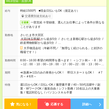
WEB登録・面接OK
時給1500円 ■現金日払いもOK（規定あり）
給与
交通費別途支給あり
一部支給 ※登録後、選んだお仕事によって条件が異なる
交通費
ことがあります
さいたま市大宮区
勤務地
大宮(埼玉県)駅
から徒歩5分
/
さいたま新都心駅から徒歩5分
/
鉄道博物館駅から徒歩5分
/
…
大手物流会社（年齢不問／「無理なく続けられる」と好評の
職場です！）
8:00～16:00 希望の時間帯を選べます！ ＜シフト例＞ ・8：30
勤務時間
～12：00 ・10：00～19：00 ・17：00～22：00 ・13：00～
22：00 ・22：00～翌6：00 など
≪急募≫1日のみの単発からOK！ 即日スタートもOK！ ＃7
期間
月～＃8月～
週1日からOK
/
日払いOK
/
履歴書不要
/
40～50代活躍中
/
副
特徴
業・WワークOK
/
服装自由
/
シフト勤務
/
10名以上の大量募
集
/
電話対応なし
/
パソコンスキル不要
気になる！
応募する
詳細へ