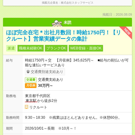
掲載元企業名
株式会社スタッフサービス
掲載日：2026.08.09
未読
NEW
ほぼ完全在宅＊出社月数回！時給1750円！【リ
クルート】営業実績データの集計
派遣
職種未経験OK
ブランクOK
WEB登録・面接OK
時給1750円＋交 【月収例】345,625円～ ■給与の前払いが可
給与
能な速払いサービスあり
交通費別途支給あり
交通費支給あり
交通費
30万円～
月収例
東京都千代田区
勤務地
東京駅
から徒歩2分
リクルート
9:30～18:30 ※残業はほとんどありません。※休憩60分。
勤務時間
2026/10/01～長期 ※10月～！
期間