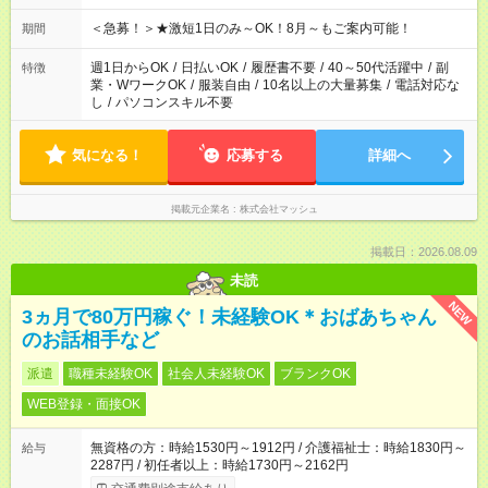
etc ★最短3時間で5,120円のお仕事から／15時間で2万円近く稼
げるお仕事も！ ご希望のお時間に合わせてご紹介！ ※シフトは
＜急募！＞★激短1日のみ～OK！8月～もご案内可能！
期間
現場によって異なります。 ※勿論、休憩時間はあるのでご安心
ください！
週1日からOK
/
日払いOK
/
履歴書不要
/
40～50代活躍中
/
副
特徴
業・WワークOK
/
服装自由
/
10名以上の大量募集
/
電話対応な
し
/
パソコンスキル不要
気になる！
応募する
詳細へ
掲載元企業名
株式会社マッシュ
掲載日：2026.08.09
未読
NEW
3ヵ月で80万円稼ぐ！未経験OK＊おばあちゃん
のお話相手など
派遣
職種未経験OK
社会人未経験OK
ブランクOK
WEB登録・面接OK
無資格の方：時給1530円～1912円 / 介護福祉士：時給1830円～
給与
2287円 / 初任者以上：時給1730円～2162円