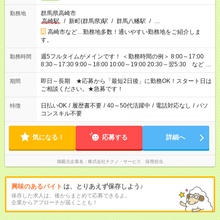
群馬県高崎市
勤務地
高崎駅
/
新町(群馬県)駅
/
群馬八幡駅
/
…
高崎市など…勤務地多数！通いやすい勤務地をご紹介しま
す。
週5フルタイムがメインです！ ＜勤務時間の例＞ 8:00～17:00
勤務時間
8:30～17:30 9:00～18:00 10:00～19:00 20:30～翌5:30 など ★
その他にも勤務時間多数！ 日勤のみ、残業なし、交替制など
ご希望を教えてください！
即日～長期 ★応募から「最短2日後」に勤務OK！スタート日は
期間
ご相談ください。★急募です！
日払いOK
/
履歴書不要
/
40～50代活躍中
/
電話対応なし
/
パソ
特徴
コンスキル不要
気になる！
応募する
詳細へ
掲載元企業名
株式会社テクノ・サービス 採用担当
興味のあるバイト
は、とりあえず保存しよう♪
保存した求人は、後からまとめて応募できるよ。
企業からアプローチが届くことも！