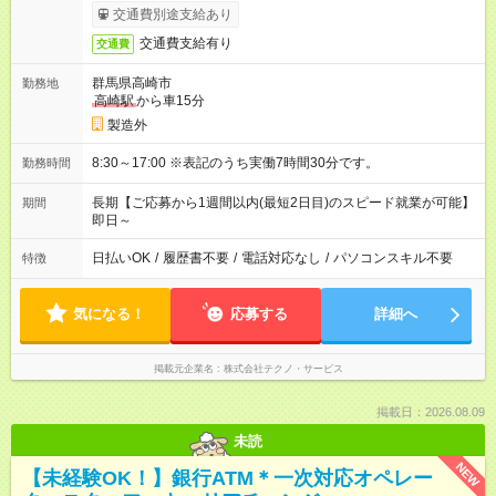
交通費別途支給あり
交通費支給有り
交通費
群馬県高崎市
勤務地
高崎駅
から車15分
製造外
8:30～17:00 ※表記のうち実働7時間30分です。
勤務時間
長期【ご応募から1週間以内(最短2日目)のスピード就業が可能】
期間
即日～
日払いOK
/
履歴書不要
/
電話対応なし
/
パソコンスキル不要
特徴
気になる！
応募する
詳細へ
掲載元企業名
株式会社テクノ・サービス
掲載日：2026.08.09
未読
NEW
【未経験OK！】銀行ATM＊一次対応オペレー