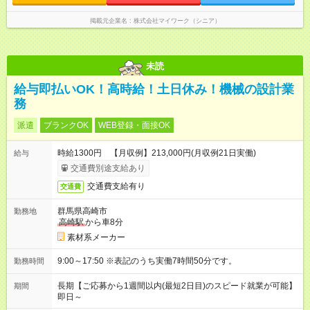
掲載元企業名
株式会社マイワーク（シニア）
未読
給与即払いOK！高時給！土日休み！機械の設計業
務
派遣
ブランクOK
WEB登録・面接OK
時給1300円 【月収例】213,000円(月収例21日実働)
給与
交通費別途支給あり
交通費支給有り
交通費
群馬県高崎市
勤務地
高崎駅
から車8分
素材系メーカー
9:00～17:50 ※表記のうち実働7時間50分です。
勤務時間
長期【ご応募から1週間以内(最短2日目)のスピード就業が可能】
期間
即日～