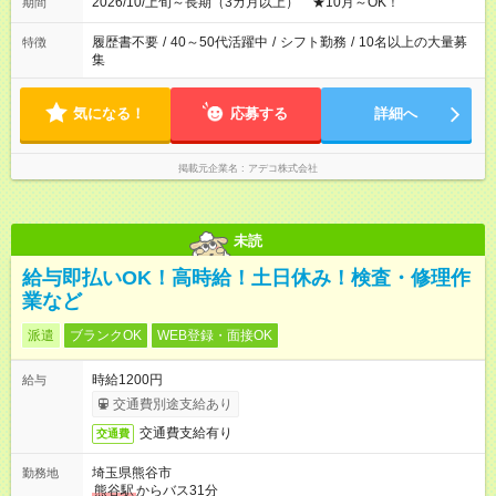
2026/10/上旬～長期（3カ月以上） ★10月～OK！
期間
履歴書不要
/
40～50代活躍中
/
シフト勤務
/
10名以上の大量募
特徴
集
気になる！
応募する
詳細へ
掲載元企業名
アデコ株式会社
未読
給与即払いOK！高時給！土日休み！検査・修理作
業など
派遣
ブランクOK
WEB登録・面接OK
時給1200円
給与
交通費別途支給あり
交通費支給有り
交通費
埼玉県熊谷市
勤務地
熊谷駅
からバス31分