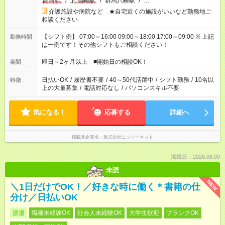
高崎駅
/
北
高崎駅
/
群馬八幡駅
/
…
介護施設や病院など ★自宅近くの施設がいいなど勤務地ご
相談ください
【シフト例】 07:00～16:00 09:00～18:00 17:00～09:00 ※ 上記
勤務時間
は一例です！その他シフトもご相談ください！
即日～2ヶ月以上 ■開始日の相談OK！
期間
日払いOK
/
履歴書不要
/
40～50代活躍中
/
シフト勤務
/
10名以
特徴
上の大量募集
/
電話対応なし
/
パソコンスキル不要
気になる！
応募する
詳細へ
掲載元企業名
株式会社ニッソーネット
掲載日：2026.08.09
未読
NEW
＼1日だけでOK！／好きな時に働く＊書籍の仕
分け／日払いOK
派遣
職種未経験OK
社会人未経験OK
大学生歓迎
ブランクOK