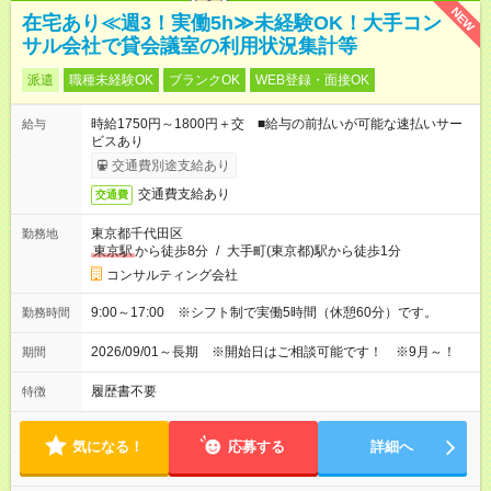
NEW
在宅あり≪週3！実働5h≫未経験OK！大手コン
サル会社で貸会議室の利用状況集計等
派遣
職種未経験OK
ブランクOK
WEB登録・面接OK
時給1750円～1800円＋交 ■給与の前払いが可能な速払いサー
給与
ビスあり
交通費別途支給あり
交通費支給あり
交通費
東京都千代田区
勤務地
東京駅
から徒歩8分
/
大手町(東京都)駅から徒歩1分
コンサルティング会社
9:00～17:00 ※シフト制で実働5時間（休憩60分）です。
勤務時間
2026/09/01～長期 ※開始日はご相談可能です！ ※9月～！
期間
履歴書不要
特徴
気になる！
応募する
詳細へ