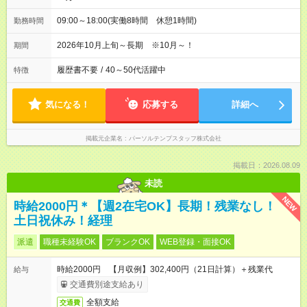
09:00～18:00(実働8時間 休憩1時間)
勤務時間
2026年10月上旬～長期 ※10月～！
期間
履歴書不要
/
40～50代活躍中
特徴
気になる！
応募する
詳細へ
掲載元企業名
パーソルテンプスタッフ株式会社
掲載日：2026.08.09
未読
NEW
時給2000円＊【週2在宅OK】長期！残業なし！
土日祝休み！経理
派遣
職種未経験OK
ブランクOK
WEB登録・面接OK
時給2000円 【月収例】302,400円（21日計算）＋残業代
給与
交通費別途支給あり
全額支給
交通費