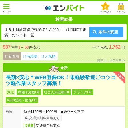
0
メニュー
気になる！
ログイン
検索結果
ＪＲ上越新幹線で残業ほとんどなし（月10時間未
条件の変更
満）のバイト一覧
987
1,762
件中
1
～
50
件表示
平均時給:
円
新着順
時給順
人気順
掲載日：2026.08.09
未読
NEW
長期×安心＊WEB登録OK！未経験歓迎〇コツコ
ツ軽作業スタッフ募集！
派遣
職種未経験OK
社会人未経験OK
ブランクOK
WEB登録・面接OK
時給1100円～1600円 ★Wワーク不可
給与
交通費別途支給あり
交通費全額支給
交通費