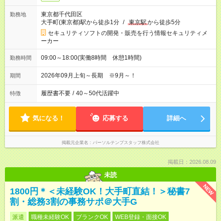
東京都千代田区
勤務地
大手町(東京都)駅から徒歩1分
/
東京駅
から徒歩5分
セキュリティソフトの開発・販売を行う情報セキュリティメ
ーカー
09:00～18:00(実働8時間 休憩1時間)
勤務時間
2026年09月上旬～長期 ※9月～！
期間
履歴書不要
/
40～50代活躍中
特徴
気になる！
応募する
詳細へ
掲載元企業名
パーソルテンプスタッフ株式会社
掲載日：2026.08.09
未読
NEW
1800円＊＜未経験OK！大手町直結！＞秘書7
割・総務3割の事務サポ＠大手G
派遣
職種未経験OK
ブランクOK
WEB登録・面接OK