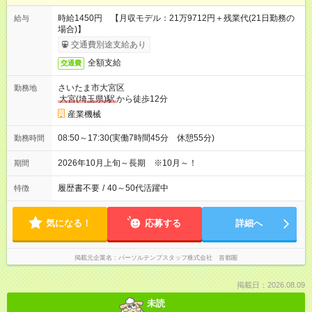
時給1450円 【月収モデル：21万9712円＋残業代(21日勤務の
給与
場合)】
交通費別途支給あり
全額支給
交通費
さいたま市大宮区
勤務地
大宮(埼玉県)駅
から徒歩12分
産業機械
08:50～17:30(実働7時間45分 休憩55分)
勤務時間
2026年10月上旬～長期 ※10月～！
期間
履歴書不要
/
40～50代活躍中
特徴
気になる！
応募する
詳細へ
掲載元企業名
パーソルテンプスタッフ株式会社 首都圏
掲載日：2026.08.09
未読