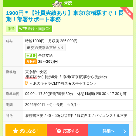
未読
NEW
1900円＊【社員実績あり】東京/京橋駅すぐ！長
期！部署サポート事務
派遣
WEB登録・面接OK
時給1900円 月収例 285,000円
給与
交通費別途支給あり
全額支給
交通費
25～30万円
月収例
東京都中央区
勤務地
東京駅
から徒歩6分
/
京橋(東京都)駅から徒歩4分
＜あのキャラCMで有名★大手ゼネコン＞
09:00～17:30(実働7時間30分 休憩1時間) ※8:30～17:30も可
勤務時間
2026年09月上旬～長期 ※9月～！
期間
履歴書不要
/
40～50代活躍中
/
服装自由
/
パソコンスキル不要
特徴
気になる！
応募する
詳細へ