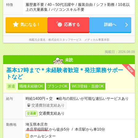
履歴書不要
/
40～50代活躍中
/
服装自由
/
シフト勤務
/
10名以
特徴
上の大量募集
/
パソコンスキル不要
気になる！
応募する
詳細へ
掲載元企業名
株式会社スタッフサービス メディカル事業本部
掲載日：2026.08.09
未読
NEW
基本17時まで＊未経験者歓迎＊発注業務サポー
トなど
派遣
職種未経験OK
ブランクOK
WEB登録・面接OK
時給1400円＋交 ■給与の前払いが可能な速払いサービスあり
給与
交通費別途支給あり
交通費支給あり
交通費
埼玉県本庄市
勤務地
本庄早稲田駅
から徒歩5分
/
本庄駅から車10分
ホームセンター