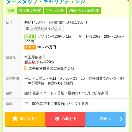
タースタッフ・キャリアチェンジ
派遣
職種未経験OK
ブランクOK
WEB登録・面接OK
時給1450円～（研修期間は時給1350円）
給与
交通費別途支給あり
ガソリン代20円／1㎞ 例）往復20㎞ 20円×20㎞＝
交通費
400円
20～25万円
月収例
埼玉県熊谷市
勤務地
熊谷駅
から車20分
大手精密機器の製造販売会社
平日・日曜日・祝日：6：00～23：15 の時間帯でのシフト制
勤務時間
（8時間勤務 休憩60分は確約）
随時 就業スタート～長期（最初の1.5カ月は研修期間）
期間
40～50代活躍中
/
服装自由
/
シフト勤務
特徴
気になる！
応募する
詳細へ