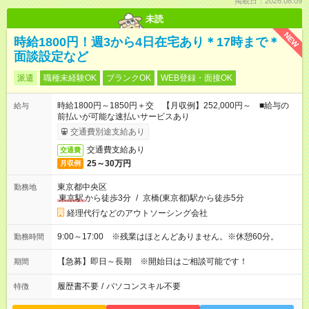
掲載日：2026.08.09
未読
NEW
時給1800円！週3から4日在宅あり＊17時まで＊
面談設定など
派遣
職種未経験OK
ブランクOK
WEB登録・面接OK
時給1800円～1850円＋交 【月収例】252,000円～ ■給与の
給与
前払いが可能な速払いサービスあり
交通費別途支給あり
交通費支給あり
交通費
25～30万円
月収例
東京都中央区
勤務地
東京駅
から徒歩3分
/
京橋(東京都)駅から徒歩5分
経理代行などのアウトソーシング会社
9:00～17:00 ※残業はほとんどありません。※休憩60分。
勤務時間
【急募】即日～長期 ※開始日はご相談可能です！
期間
履歴書不要
/
パソコンスキル不要
特徴