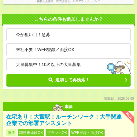
掲載元企業名
株式会社セールスアウトソーシング
こちらの条件も追加しませんか？
今が狙い目！急募
来社不要！WEB登録／面接OK
大量募集中！10名以上の大量募集
追加して再検索！
掲載日：2026.08.09
未読
NEW
在宅あり！大宮駅！ルーチンワーク！大手関連
企業での部署アシスタント
派遣
職種未経験OK
ブランクOK
WEB登録・面接OK