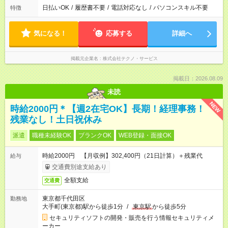
日払いOK
/
履歴書不要
/
電話対応なし
/
パソコンスキル不要
特徴
気になる！
応募する
詳細へ
掲載元企業名
株式会社テクノ・サービス
掲載日：2026.08.09
未読
NEW
時給2000円＊【週2在宅OK】長期！経理事務！
残業なし！土日祝休み
派遣
職種未経験OK
ブランクOK
WEB登録・面接OK
時給2000円 【月収例】302,400円（21日計算）＋残業代
給与
交通費別途支給あり
全額支給
交通費
東京都千代田区
勤務地
大手町(東京都)駅から徒歩1分
/
東京駅
から徒歩5分
セキュリティソフトの開発・販売を行う情報セキュリティメ
ーカー