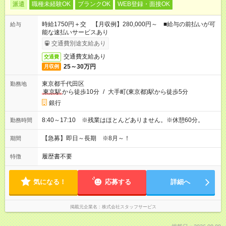
派遣
職種未経験OK
ブランクOK
WEB登録・面接OK
時給1750円＋交 【月収例】280,000円～ ■給与の前払いが可
給与
能な速払いサービスあり
交通費別途支給あり
交通費支給あり
交通費
25～30万円
月収例
東京都千代田区
勤務地
東京駅
から徒歩10分
/
大手町(東京都)駅から徒歩5分
銀行
8:40～17:10 ※残業はほとんどありません。※休憩60分。
勤務時間
【急募】即日～長期 ※8月～！
期間
履歴書不要
特徴
気になる！
応募する
詳細へ
掲載元企業名
株式会社スタッフサービス