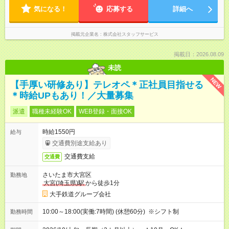
気になる！
応募する
詳細へ
掲載元企業名
株式会社スタッフサービス
掲載日：2026.08.09
未読
NEW
【手厚い研修あり】テレオペ＊正社員目指せる
＊時給UPもあり！／大量募集
派遣
職種未経験OK
WEB登録・面接OK
時給1550円
給与
交通費別途支給あり
交通費支給
交通費
さいたま市大宮区
勤務地
大宮(埼玉県)駅
から徒歩1分
大手鉄道グループ会社
10:00～18:00(実働:7時間) (休憩60分) ※シフト制
勤務時間