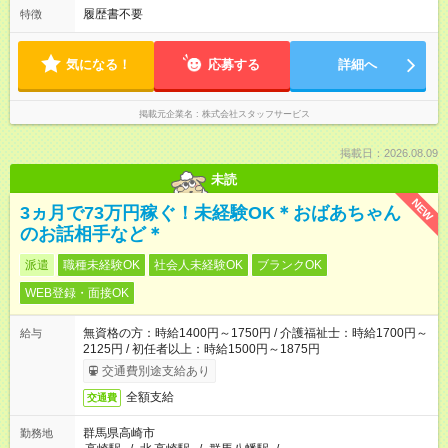
履歴書不要
特徴
気になる！
応募する
詳細へ
掲載元企業名
株式会社スタッフサービス
掲載日：2026.08.09
未読
NEW
3ヵ月で73万円稼ぐ！未経験OK＊おばあちゃん
のお話相手など＊
派遣
職種未経験OK
社会人未経験OK
ブランクOK
WEB登録・面接OK
無資格の方：時給1400円～1750円 / 介護福祉士：時給1700円～
給与
2125円 / 初任者以上：時給1500円～1875円
交通費別途支給あり
全額支給
交通費
群馬県高崎市
勤務地