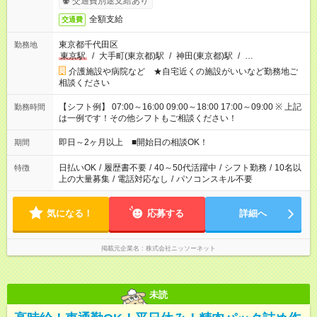
交通費別途支給あり
全額支給
交通費
東京都千代田区
勤務地
東京駅
/
大手町(東京都)駅
/
神田(東京都)駅
/
…
介護施設や病院など ★自宅近くの施設がいいなど勤務地ご
相談ください
【シフト例】 07:00～16:00 09:00～18:00 17:00～09:00 ※ 上記
勤務時間
は一例です！その他シフトもご相談ください！
即日～2ヶ月以上 ■開始日の相談OK！
期間
日払いOK
/
履歴書不要
/
40～50代活躍中
/
シフト勤務
/
10名以
特徴
上の大量募集
/
電話対応なし
/
パソコンスキル不要
気になる！
応募する
詳細へ
掲載元企業名
株式会社ニッソーネット
未読