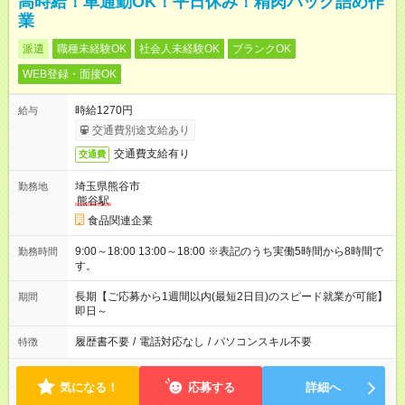
高時給！車通勤OK！平日休み！精肉パック詰め作
業
派遣
職種未経験OK
社会人未経験OK
ブランクOK
WEB登録・面接OK
時給1270円
給与
交通費別途支給あり
交通費支給有り
交通費
埼玉県熊谷市
勤務地
熊谷駅
食品関連企業
9:00～18:00 13:00～18:00 ※表記のうち実働5時間から8時間で
勤務時間
す。
長期【ご応募から1週間以内(最短2日目)のスピード就業が可能】
期間
即日～
履歴書不要
/
電話対応なし
/
パソコンスキル不要
特徴
気になる！
応募する
詳細へ