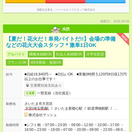
掲載元企業名
パーソルテンプスタッフ株式会社
掲載日：2026.08.09
未読
NEW
【夏だ！花火だ！単発バイトだ!!】会場の準備
などの花火大会スタッフ＊激単1日OK
アルバイト
職種未経験OK
社会人未経験OK
大学生歓迎
ブランクOK
WEB登録・面接OK
■日給16,840円～ ■日払いOK ■実働3時間 5,120円#日収1万円
給与
以上のお仕事です！
交通費別途支給あり
一部支給（当社規定）
交通費
さいたま市大宮区
勤務地
大宮(埼玉県)駅
/
さいたま新都心駅
/
鉄道博物館駅
/
…
株式会社マッシュ
■シフト例 ・07:00～23:00 ・09:00～12:00 ・10:00～17:00 ・
勤務時間
18:00～23:00 ・19:00～07:00 ・20:00～09:00 ・22:00～06:00