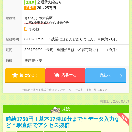
交通費支給あり
交通費
20～25万円
月収例
さいたま市大宮区
勤務地
大宮(埼玉県)駅
から徒歩6分
その他
8:30～17:15 ※残業はほとんどありません。※休憩60分。
勤務時間
2026/09/01～長期 ※開始日はご相談可能です！ ※9月～！
期間
履歴書不要
特徴
気になる！
応募する
詳細へ
掲載元企業名
株式会社スタッフサービス（神奈川・千葉・埼玉エリア）
掲載日：2026.08.09
未読
NEW
時給1750円！基本17時10分まで＊データ入力な
ど＊駅直結でアクセス抜群