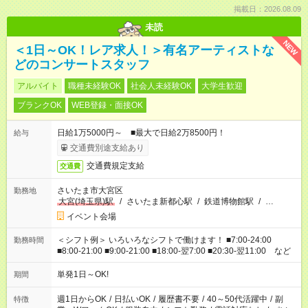
掲載日：2026.08.09
未読
NEW
＜1日～OK！レア求人！＞有名アーティストな
どのコンサートスタッフ
アルバイト
職種未経験OK
社会人未経験OK
大学生歓迎
ブランクOK
WEB登録・面接OK
日給1万5000円～ ■最大で日給2万8500円！
給与
交通費別途支給あり
交通費規定支給
交通費
さいたま市大宮区
勤務地
大宮(埼玉県)駅
/
さいたま新都心駅
/
鉄道博物館駅
/
…
イベント会場
＜シフト例＞ いろいろなシフトで働けます！ ■7:00-24:00
勤務時間
■8:00-21:00 ■9:00-21:00 ■18:00-翌7:00 ■20:30-翌11:00 など
単発1日～OK!
期間
週1日からOK
/
日払いOK
/
履歴書不要
/
40～50代活躍中
/
副
特徴