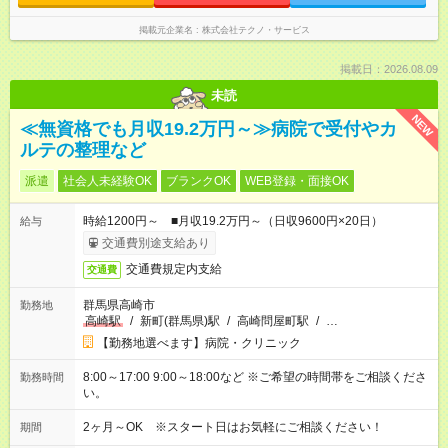
掲載元企業名
株式会社テクノ・サービス
掲載日：2026.08.09
未読
NEW
≪無資格でも月収19.2万円～≫病院で受付やカ
ルテの整理など
派遣
社会人未経験OK
ブランクOK
WEB登録・面接OK
時給1200円～ ■月収19.2万円～（日収9600円×20日）
給与
交通費別途支給あり
交通費規定内支給
交通費
群馬県高崎市
勤務地
高崎駅
/
新町(群馬県)駅
/
高崎問屋町駅
/
…
【勤務地選べます】病院・クリニック
8:00～17:00 9:00～18:00など ※ご希望の時間帯をご相談くださ
勤務時間
い。
2ヶ月～OK ※スタート日はお気軽にご相談ください！
期間