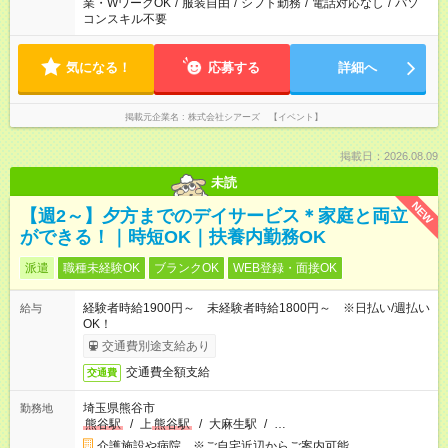
業・WワークOK
/
服装自由
/
シフト勤務
/
電話対応なし
/
パソ
コンスキル不要
気になる！
応募する
詳細へ
掲載元企業名
株式会社シアーズ 【イベント】
掲載日：2026.08.09
未読
NEW
【週2～】夕方までのデイサービス＊家庭と両立
ができる！｜時短OK｜扶養内勤務OK
派遣
職種未経験OK
ブランクOK
WEB登録・面接OK
経験者時給1900円～ 未経験者時給1800円～ ※日払い/週払い
給与
OK！
交通費別途支給あり
交通費全額支給
交通費
埼玉県熊谷市
勤務地
熊谷駅
/
上
熊谷駅
/
大麻生駅
/
…
介護施設や病院 ※ご自宅近辺からご案内可能