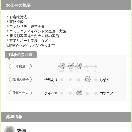
お仕事の概要
＊お客様対応
＊事務全般
＊ファシリティ運営全般
＊コミュニティイベントの企画・実施
＊新規顧客獲得のため内覧の実施
＊営業サポート業務 など
※他拠点へのヘルプがあります
職場の雰囲気
年齢層
20代
30
40
50
60
職場の様子
活気あり
しずか
仕事の仕方
テキパキ
コツコツ
募集情報
給与