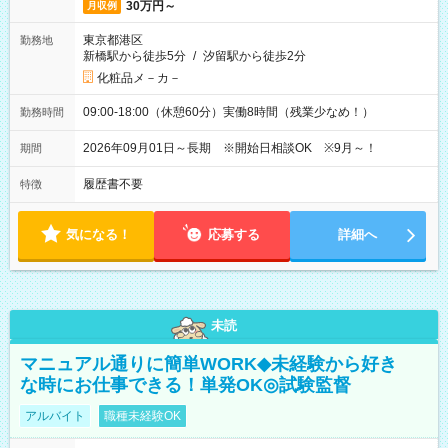
30万円～
月収例
東京都港区
勤務地
新橋駅から徒歩5分
/
汐留駅から徒歩2分
化粧品メ－カ－
09:00-18:00（休憩60分）実働8時間（残業少なめ！）
勤務時間
2026年09月01日～長期 ※開始日相談OK ※9月～！
期間
履歴書不要
特徴
気になる！
応募する
詳細へ
未読
マニュアル通りに簡単WORK◆未経験から好き
な時にお仕事できる！単発OK◎試験監督
アルバイト
職種未経験OK