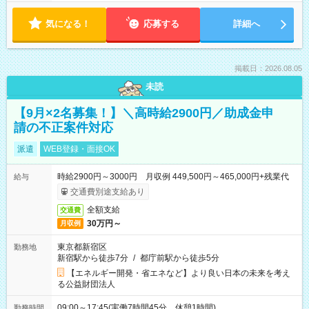
気になる！
応募する
詳細へ
掲載日：2026.08.05
未読
【9月×2名募集！】＼高時給2900円／助成金申
請の不正案件対応
派遣
WEB登録・面接OK
時給2900円～3000円 月収例 449,500円～465,000円+残業代
給与
交通費別途支給あり
全額支給
交通費
30万円～
月収例
東京都新宿区
勤務地
新宿駅から徒歩7分
/
都庁前駅から徒歩5分
【エネルギー開発・省エネなど】より良い日本の未来を考え
る公益財団法人
09:00～17:45(実働7時間45分 休憩1時間)
勤務時間