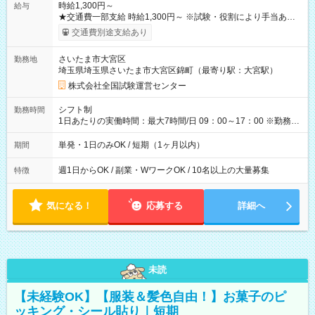
時給1,300円～
給与
★交通費一部支給 時給1,300円～ ※試験・役割により手当あり
※勤務回数により昇給あり 【即給（前払い）オプションあ
交通費別途支給あり
り！】 希望される場合、勤務から1週間ほどで給与の一部を受け
取れます。 ※手数料418円がかかります。 【過去試験日の収入
さいたま市大宮区
勤務地
例】 ・河合塾模擬試験 8:30～17:30（休憩1時間） 時給1,300円
埼玉県埼玉県さいたま市大宮区錦町（最寄り駅：大宮駅）
×8時間＝日収10,400円＋交通費 ※当日の役割により時給＋100
円の場合あり ・国家試験 7:00～13:30（休憩なし） 時給1,300
株式会社全国試験運営センター
円（役割手当＋100円）×6時間＝日収8,400円＋交通費 【試用期
間】試用期間なし
シフト制
勤務時間
1日あたりの実働時間：最大7時間/日 09：00～17：00 ※勤務時
間は 試験により異なります。
単発・1日のみOK / 短期（1ヶ月以内）
期間
週1日からOK / 副業・WワークOK / 10名以上の大量募集
特徴
気になる！
応募する
詳細へ
未読
【未経験OK】【服装＆髪色自由！】お菓子のピ
ッキング・シール貼り｜短期