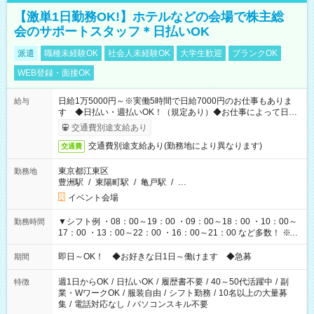
【激単1日勤務OK!】ホテルなどの会場で株主総
会のサポートスタッフ＊日払いOK
派遣
職種未経験OK
社会人未経験OK
大学生歓迎
ブランクOK
WEB登録・面接OK
日給1万5000円～※実働5時間で日給7000円のお仕事もありま
給与
す ◆日払い・週払いOK！（規定あり）◆お仕事によって日給
も異なります
交通費別途支給あり
交通費別途支給あり(勤務地により異なります)
交通費
東京都江東区
勤務地
豊洲駅
/
東陽町駅
/
亀戸駅
/
…
イベント会場
▼シフト例 ・08：00～19：00 ・09：00～18：00 ・10：00～
勤務時間
17：00 ・13：00～22：00 ・16：00～21：00 など多数！ ※お
仕事により勤務時間が異なります
即日～OK！ ◆お好きな日1日～働けます ◆急募
期間
週1日からOK
/
日払いOK
/
履歴書不要
/
40～50代活躍中
/
副
特徴
業・WワークOK
/
服装自由
/
シフト勤務
/
10名以上の大量募
集
/
電話対応なし
/
パソコンスキル不要