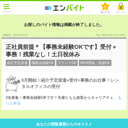
0
メニュー
気になる！
ログイン
お探しのバイト情報は掲載が終了しました。
掲載日 :2026
/
07
/
07
No.TMPE26-0471502
正社員前提＊【事務未経験OKです】受付＋
事務！残業なし！土日祝休み
紹介予定派遣
職種未経験OK
ブランクOK
WEB登録・面接OK
8月開始！紹介予定派遣×受付+事務のお仕事！レン
タルオフィスの受付
2名募集！事務未経験OKです＊先輩たちも接客からキャリアチェ
...も
っとみる
あなたの閲覧履歴からのオススメ