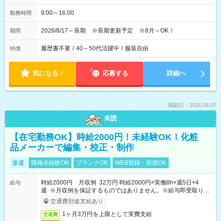
9:00～16:00
勤務時間
2026/8/17～長期 ※長期更新予定 ※8月～OK！
期間
履歴書不要
/
40～50代活躍中
/
服装自由
特徴
気になる！
応募する
詳細へ
掲載日：2026.08.07
未読
【在宅勤務OK】時給2000円！未経験OK！化粧
品メーカーで編集・校正・制作
派遣
職種未経験OK
ブランクOK
WEB登録・面接OK
時給2000円 月収例 32万円 時給2000円×実働8h×週5日×4
給与
週 ※月収例を保証するものではありません。※給与即受取りサ
ービス利用可（利用条件有）
交通費別途支給あり
1ヶ月3万円を上限として実費支給
交通費