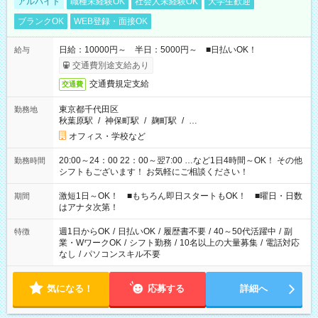
アルバイト
職種未経験OK
社会人未経験OK
大学生歓迎
ブランクOK
WEB登録・面接OK
日給：10000円～ 半日：5000円～ ■日払いOK！
給与
交通費別途支給あり
交通費規定支給
交通費
東京都千代田区
勤務地
秋葉原駅
/
神保町駅
/
麹町駅
/
…
オフィス・学校など
20:00～24：00 22：00～翌7:00 …など1日4時間～OK！ その他
勤務時間
シフトもございます！ お気軽にご相談ください！
激短1日～OK！ ■もちろん即日スタートもOK！ ■曜日・日数
期間
はアナタ次第！
週1日からOK
/
日払いOK
/
履歴書不要
/
40～50代活躍中
/
副
特徴
業・WワークOK
/
シフト勤務
/
10名以上の大量募集
/
電話対応
なし
/
パソコンスキル不要
気になる！
応募する
詳細へ