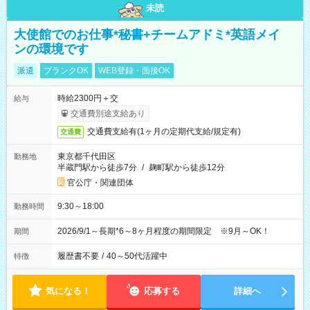
未読
大使館でのお仕事*秘書+チームアドミ*英語メイ
ンの環境です
派遣
ブランクOK
WEB登録・面接OK
時給2300円＋交
給与
交通費別途支給あり
交通費支給有(1ヶ月の定期代支給/規定有)
交通費
東京都千代田区
勤務地
半蔵門駅から徒歩7分
/
麹町駅から徒歩12分
官公庁・関連団体
9:30～18:00
勤務時間
2026/9/1～長期*6～8ヶ月程度の期間限定 ※9月～OK！
期間
履歴書不要
/
40～50代活躍中
特徴
気になる！
応募する
詳細へ