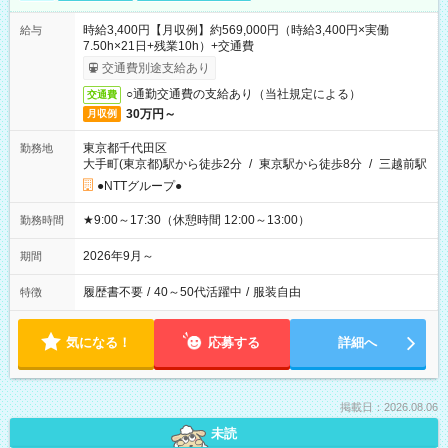
時給3,400円【月収例】約569,000円（時給3,400円×実働
給与
7.50h×21日+残業10h）+交通費
交通費別途支給あり
○通勤交通費の支給あり（当社規定による）
交通費
30万円～
月収例
東京都千代田区
勤務地
大手町(東京都)駅から徒歩2分
/
東京駅から徒歩8分
/
三越前駅
●NTTグループ●
★9:00～17:30（休憩時間 12:00～13:00）
勤務時間
2026年9月～
期間
履歴書不要
/
40～50代活躍中
/
服装自由
特徴
気になる！
応募する
詳細へ
掲載日：2026.08.06
未読