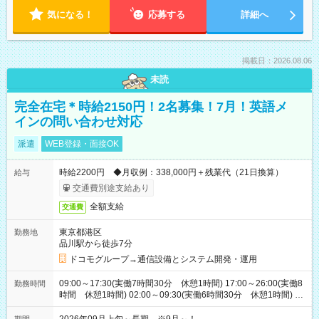
気になる！
応募する
詳細へ
掲載日：2026.08.06
未読
完全在宅＊時給2150円！2名募集！7月！英語メ
インの問い合わせ対応
派遣
WEB登録・面接OK
時給2200円 ◆月収例：338,000円＋残業代（21日換算）
給与
交通費別途支給あり
全額支給
交通費
東京都港区
勤務地
品川駅から徒歩7分
ドコモグループ→通信設備とシステム開発・運用
09:00～17:30(実働7時間30分 休憩1時間) 17:00～26:00(実働8
勤務時間
時間 休憩1時間) 02:00～09:30(実働6時間30分 休憩1時間) ※
日勤は就業時間1/夜勤は就業時間2.3を連続で行って頂きます