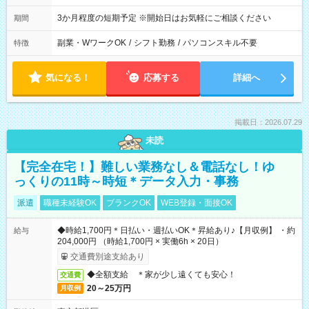
3か月程度の短期予定 ※開始日はお気軽にご相談ください
期間
副業・WワークOK
/
シフト勤務
/
パソコンスキル不要
特徴
気になる！
応募する
詳細へ
掲載日：2026.07.29
未読
【完全在宅！】難しい業務なし＆電話なし！ゆ
っくりの11時～時短＊データ入力・事務
派遣
職種未経験OK
ブランクOK
WEB登録・面接OK
◆時給1,700円＊日払い・週払いOK＊昇給あり♪【月収例】 ・約
給与
204,000円 （時給1,700円 × 実働6h × 20日）
交通費別途支給あり
◆全額支給 ＊家が少し遠くても安心！
交通費
20～25万円
月収例