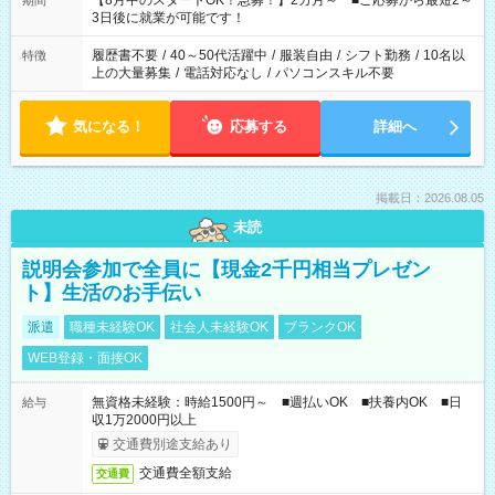
【8月中のスタートOK！急募！】2カ月～ ■ご応募から最短2～
期間
ね。 ※Wワーク希望の方へ 今ご覧のお仕事で希望する勤務時間
3日後に就業が可能です！
と、もう1つのお仕事の勤務時間。 合計で週40時間を超える場
合は応募できません。
履歴書不要
/
40～50代活躍中
/
服装自由
/
シフト勤務
/
10名以
特徴
上の大量募集
/
電話対応なし
/
パソコンスキル不要
気になる！
応募する
詳細へ
掲載日：2026.08.05
未読
説明会参加で全員に【現金2千円相当プレゼン
ト】生活のお手伝い
派遣
職種未経験OK
社会人未経験OK
ブランクOK
WEB登録・面接OK
無資格未経験：時給1500円～ ■週払いOK ■扶養内OK ■日
給与
収1万2000円以上
交通費別途支給あり
交通費全額支給
交通費