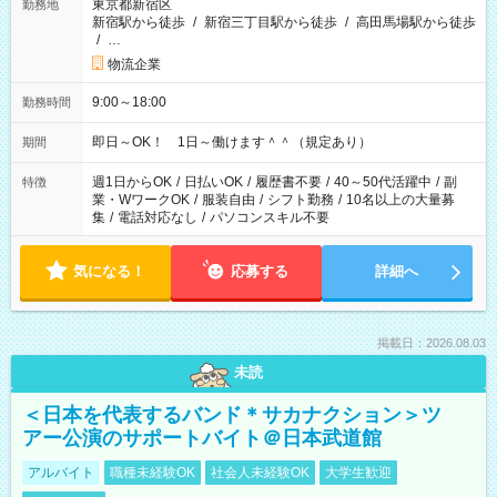
東京都新宿区
勤務地
新宿駅から徒歩
/
新宿三丁目駅から徒歩
/
高田馬場駅から徒歩
/
…
物流企業
9:00～18:00
勤務時間
即日～OK！ 1日～働けます＾＾（規定あり）
期間
週1日からOK
/
日払いOK
/
履歴書不要
/
40～50代活躍中
/
副
特徴
業・WワークOK
/
服装自由
/
シフト勤務
/
10名以上の大量募
集
/
電話対応なし
/
パソコンスキル不要
気になる！
応募する
詳細へ
掲載日：2026.08.03
未読
＜日本を代表するバンド＊サカナクション＞ツ
アー公演のサポートバイト＠日本武道館
アルバイト
職種未経験OK
社会人未経験OK
大学生歓迎