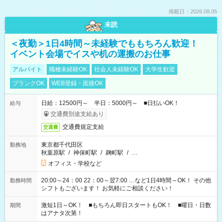
掲載日：2026.08.05
未読
＜夜勤＞1日4時間～未経験でももちろん歓迎！
イベント会場でイスや机の運搬のお仕事
アルバイト
職種未経験OK
社会人未経験OK
大学生歓迎
ブランクOK
WEB登録・面接OK
日給：12500円～ 半日：5000円～ ■日払いOK！
給与
交通費別途支給あり
交通費規定支給
交通費
東京都千代田区
勤務地
秋葉原駅
/
神保町駅
/
麹町駅
/
…
オフィス・学校など
20:00～24：00 22：00～翌7:00 …など1日4時間～OK！ その他
勤務時間
シフトもございます！ お気軽にご相談ください！
激短1日～OK！ ■もちろん即日スタートもOK！ ■曜日・日数
期間
はアナタ次第！