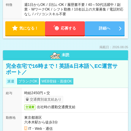
週1日からOK
/
日払いOK
/
履歴書不要
/
40～50代活躍中
/
副
特徴
業・WワークOK
/
シフト勤務
/
10名以上の大量募集
/
電話対応
なし
/
パソコンスキル不要
気になる！
応募する
詳細へ
掲載日：2026.08.05
未読
完全在宅で16時まで！英語&日本語＼EC運営サ
ポート／
派遣
ブランクOK
WEB登録・面接OK
時給2450円＋交
給与
交通費別途支給あり
出社時の通勤交通費支給
交通費
東京都港区
勤務地
六本木駅から徒歩3分
IT・Web・通信