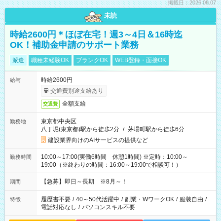
掲載日：2026.08.07
未読
時給2600円＊ほぼ在宅！週3～4日＆16時迄
OK！補助金申請のサポート業務
派遣
職種未経験OK
ブランクOK
WEB登録・面接OK
時給2600円
給与
交通費別途支給あり
全額支給
交通費
東京都中央区
勤務地
八丁堀(東京都)駅から徒歩2分
/
茅場町駅から徒歩6分
建設業界向けのAIサービスの提供など
10:00～17:00(実働6時間 休憩1時間) ※定時：10:00～
勤務時間
19:00（※終わりの時間：16:00～19:00で相談可！）
【急募】即日～長期 ※8月～！
期間
履歴書不要
/
40～50代活躍中
/
副業・WワークOK
/
服装自由
/
特徴
電話対応なし
/
パソコンスキル不要