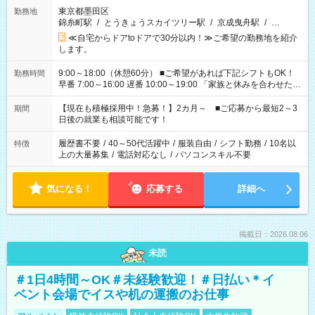
東京都墨田区
勤務地
錦糸町駅
/
とうきょうスカイツリー駅
/
京成曳舟駅
/
…
≪自宅からドアtoドアで30分以内！≫ご希望の勤務地を紹介
します。
9:00～18:00（休憩60分） ■ご希望があれば下記シフトもOK！
勤務時間
早番 7:00～16:00 遅番 10:00～19:00 「家族と休みを合わせた
い」 「余裕を持って夕飯の準備がしたい」 「できれば残業はし
たくない」 など、ご希望を教えてくださいね。 ※Wワーク希望
【現在も積極採用中！急募！】2カ月～ ■ご応募から最短2～3
期間
の方へ 今ご覧のお仕事で希望する勤務時間と、もう1つのお仕事
日後の就業も相談可能です！
の勤務時間。 合計で週40時間を超える場合は応募できません。
履歴書不要
/
40～50代活躍中
/
服装自由
/
シフト勤務
/
10名以
特徴
上の大量募集
/
電話対応なし
/
パソコンスキル不要
気になる！
応募する
詳細へ
掲載日：2026.08.06
未読
＃1日4時間～OK＃未経験歓迎！＃日払い＊イ
ベント会場でイスや机の運搬のお仕事