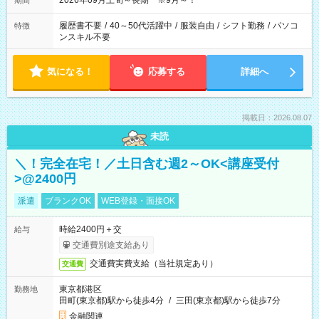
2026年09月上旬～長期 ※9月～！
期間
履歴書不要
/
40～50代活躍中
/
服装自由
/
シフト勤務
/
パソコ
特徴
ンスキル不要
気になる！
応募する
詳細へ
掲載日：2026.08.07
未読
＼！完全在宅！／土日含む週2～OK<講座受付
>@2400円
派遣
ブランクOK
WEB登録・面接OK
時給2400円＋交
給与
交通費別途支給あり
交通費実費支給（当社規定あり）
交通費
東京都港区
勤務地
田町(東京都)駅から徒歩4分
/
三田(東京都)駅から徒歩7分
金融関連