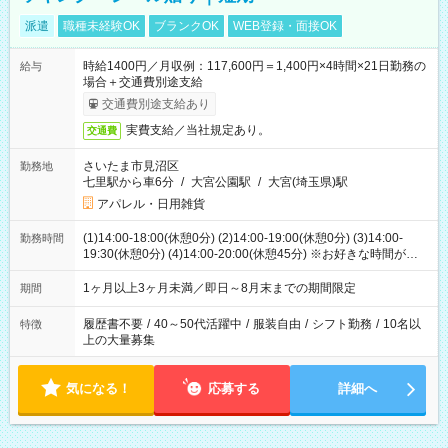
派遣
職種未経験OK
ブランクOK
WEB登録・面接OK
時給1400円／月収例：117,600円＝1,400円×4時間×21日勤務の
給与
場合＋交通費別途支給
交通費別途支給あり
実費支給／当社規定あり。
交通費
さいたま市見沼区
勤務地
七里駅から車6分
/
大宮公園駅
/
大宮(埼玉県)駅
アパレル・日用雑貨
(1)14:00-18:00(休憩0分) (2)14:00-19:00(休憩0分) (3)14:00-
勤務時間
19:30(休憩0分) (4)14:00-20:00(休憩45分) ※お好きな時間が選べ
ます
1ヶ月以上3ヶ月未満／即日～8月末までの期間限定
期間
履歴書不要
/
40～50代活躍中
/
服装自由
/
シフト勤務
/
10名以
特徴
上の大量募集
気になる！
応募する
詳細へ