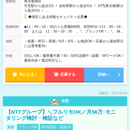
東京都港区
勤務地
竹芝駅から徒歩2分
/
浜松町駅から徒歩4分
/
大門(東京都)駅か
ら徒歩5分
/
…
◆港区にある情報セキュリティ企業◆
◆11：00～18：30のうち実働6時間、休憩60分 ※11：00～18：
勤務時間
00 または 11：30～18：30 。*。ブランクOK！。*。 例え
ば前職が、 在宅/財団法人/事務/コールセンター/受付/販売/カフェ
スタッフ スイーツ販売/ホテルフロント/化粧品販売/など 様々な
＜急募＞即日～長期／8月～9月～も相談OK！応募から最短即日
期間
業界から入社して活躍されています♪
には選考案内♪
日払いOK
/
履歴書不要
/
40～50代活躍中
/
副業・WワークOK
/
特徴
服装自由
/
電話対応なし
気になる！
応募する
詳細へ
掲載日：2026.08.06
未読
【NTTグループ】＼フルリモOK／月56万↑モニ
タリング検討・検証など
派遣
ブランクOK
WEB登録・面接OK