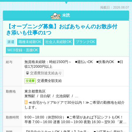
掲載日：2026.08.07
未読
【オープニング募集】おばあちゃんのお散歩付
き添いも仕事の1つ
派遣
職種未経験OK
社会人未経験OK
ブランクOK
WEB登録・面接OK
無資格未経験：時給1500円～ ■週払いOK ■扶養内OK ■日
給与
収1万2000円以上
交通費別途支給あり
交通費全額支給
交通費
東京都豊島区
勤務地
巣鴨駅
/
目白駅
/
北池袋駅
/
…
≪自宅からドアtoドアで30分以内！≫ご希望の勤務地を紹介
します。
9:00～18:00（休憩60分） ■ご希望があれば下記シフトもOK！
勤務時間
早番 7:00～16:00 遅番 10:00～19:00 夜勤 16:30～翌9:30 「家族
と休みを合わせたい」 「余裕を持って夕飯の準備がしたい」
「できれば残業はしたくない」 など、ご希望を教えてください