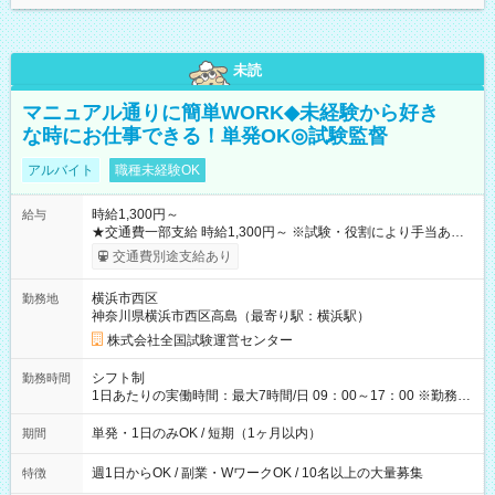
未読
マニュアル通りに簡単WORK◆未経験から好き
な時にお仕事できる！単発OK◎試験監督
アルバイト
職種未経験OK
時給1,300円～
給与
★交通費一部支給 時給1,300円～ ※試験・役割により手当あり
※勤務回数により昇給あり 【即給（前払い）オプションあ
交通費別途支給あり
り！】 希望される場合、勤務から1週間ほどで給与の一部を受け
取れます。 ※手数料418円がかかります。 【過去試験日の収入
横浜市西区
勤務地
例】 ・河合塾模擬試験 8:30～17:30（休憩1時間） 時給1,300円
神奈川県横浜市西区高島（最寄り駅：横浜駅）
×8時間＝日収10,400円＋交通費 ※当日の役割により時給＋100
円の場合あり ・国家試験 7:00～13:30（休憩なし） 時給1,300
株式会社全国試験運営センター
円（役割手当＋100円）×6時間＝日収8,400円＋交通費 【試用期
間】試用期間なし
シフト制
勤務時間
1日あたりの実働時間：最大7時間/日 09：00～17：00 ※勤務時
間は 試験により異なります。
単発・1日のみOK / 短期（1ヶ月以内）
期間
週1日からOK / 副業・WワークOK / 10名以上の大量募集
特徴