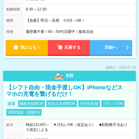
8:30～12:30
勤務時間
【急募】即日～長期 ※8月～OK！
期間
履歴書不要
/
40～50代活躍中
/
服装自由
特徴
気になる！
応募する
詳細へ
掲載日：2026.07.30
未読
【シフト自由・現金手渡しOK】iPhoneなどス
マホの充電を繋げるだけ！
派遣
職種未経験OK
社会人未経験OK
大学生歓迎
ブランクOK
WEB登録・面接OK
時給1414円～ ▼日払いOK（規定あり） ■初勤務手当あり
給与
※規定による